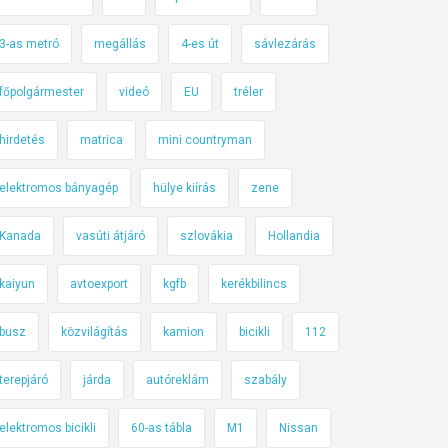
3-as metró
megállás
4-es út
sávlezárás
főpolgármester
videó
EU
tréler
hirdetés
matrica
mini countryman
elektromos bányagép
hülye kiírás
zene
Kanada
vasúti átjáró
szlovákia
Hollandia
kaiyun
avtoexport
kgfb
kerékbilincs
busz
közvilágítás
kamion
bicikli
112
terepjáró
járda
autóreklám
szabály
elektromos bicikli
60-as tábla
M1
Nissan