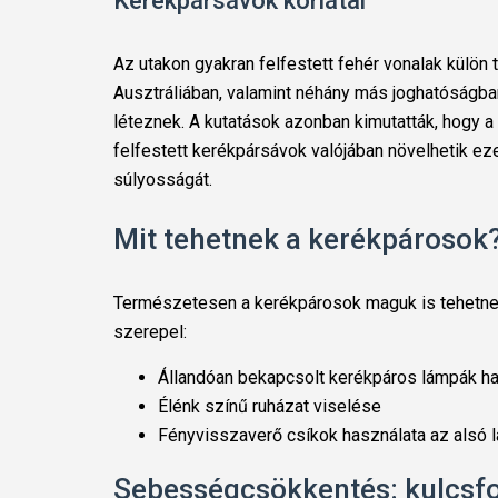
Kerékpársávok korlátai
Az utakon gyakran felfestett fehér vonalak külön 
Ausztráliában, valamint néhány más joghatóságba
léteznek. A kutatások azonban kimutatták, hogy a
felfestett kerékpársávok valójában növelhetik ez
súlyosságát.
Mit tehetnek a kerékpárosok
Természetesen a kerékpárosok maguk is tehetnek s
szerepel:
Állandóan bekapcsolt kerékpáros lámpák h
Élénk színű ruházat viselése
Fényvisszaverő csíkok használata az alsó
Sebességcsökkentés: kulcsfo