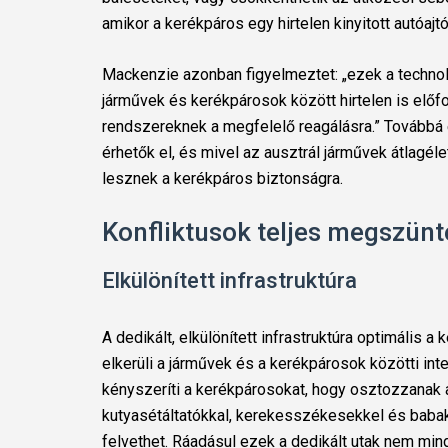
amikor a kerékpáros egy hirtelen kinyitott autóaj
Mackenzie azonban figyelmeztet: „ezek a techno
járművek és kerékpárosok között hirtelen is előf
rendszereknek a megfelelő reagálásra.” Továbbá 
érhetők el, és mivel az ausztrál járművek átlagéle
lesznek a kerékpáros biztonságra.
Konfliktusok teljes megszünt
Elkülönített infrastruktúra
A dedikált, elkülönített infrastruktúra optimális 
elkerüli a járművek és a kerékpárosok közötti inte
kényszeríti a kerékpárosokat, hogy osztozzanak 
kutyasétáltatókkal, kerekesszékesekkel és babak
felvethet. Ráadásul ezek a dedikált utak nem mi