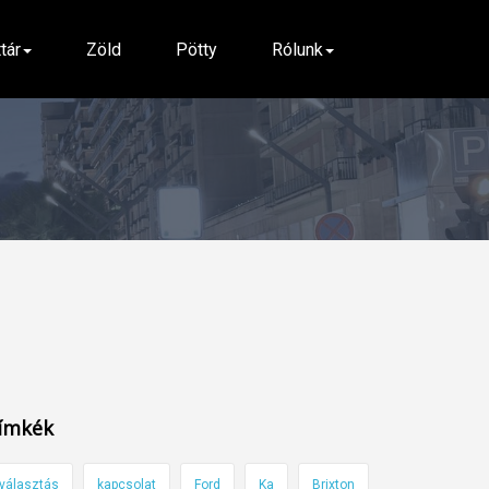
ttár
Zöld
Pötty
Rólunk
ímkék
választás
kapcsolat
Ford
Ka
Brixton