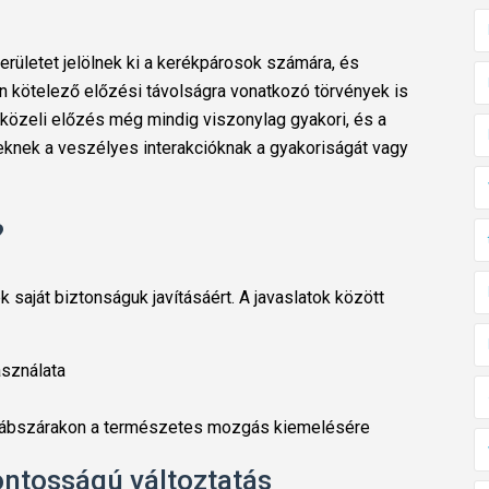
területet jelölnek ki a kerékpárosok számára, és
n kötelező előzési távolságra vonatkozó törvények is
 közeli előzés még mindig viszonylag gyakori, és a
eknek a veszélyes interakcióknak a gyakoriságát vagy
?
aját biztonságuk javításáért. A javaslatok között
asználata
 lábszárakon a természetes mozgás kiemelésére
ntosságú változtatás