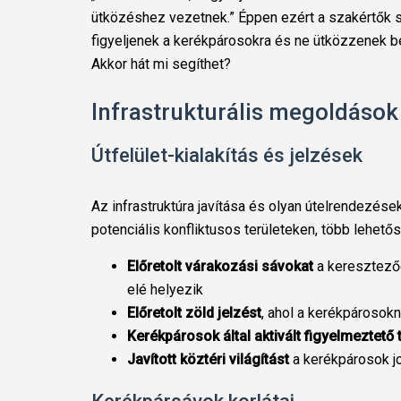
ütközéshez vezetnek.” Éppen ezért a szakértők s
figyeljenek a kerékpárosokra és ne ütközzenek be
Akkor hát mi segíthet?
Infrastrukturális megoldások
Útfelület-kialakítás és jelzések
Az infrastruktúra javítása és olyan útelrendezése
potenciális konfliktusos területeken, több lehetős
Előretolt várakozási sávokat
a keresztező
elé helyezik
Előretolt zöld jelzést
, ahol a kerékpárosokn
Kerékpárosok által aktivált figyelmeztető 
Javított köztéri világítást
a kerékpárosok jo