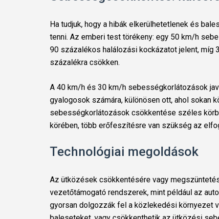
Ha tudjuk, hogy a hibák elkerülhetetlenek és bale
tenni. Az emberi test törékeny: egy 50 km/h seb
90 százalékos halálozási kockázatot jelent, mí
százalékra csökken.
A 40 km/h és 30 km/h sebességkorlátozások javít
gyalogosok számára, különösen ott, ahol sokan k
sebességkorlátozások csökkentése széles körb
körében, több erőfeszítésre van szükség az el
Technológiai megoldások
Az ütközések csökkentésére vagy megszüntetésér
vezetőtámogató rendszerek, mint például az au
gyorsan dolgozzák fel a közlekedési környezet v
baleseteket, vagy csökkenthetik az ütközési seb