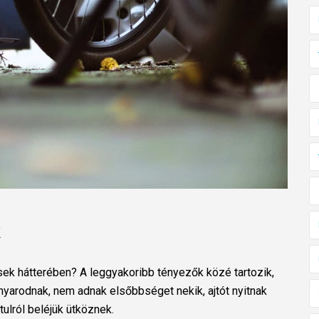
k
ések hátterében? A leggyakoribb tényezők közé tartozik,
yarodnak, nem adnak elsőbbséget nekik, ajtót nyitnak
tulról beléjük ütköznek.