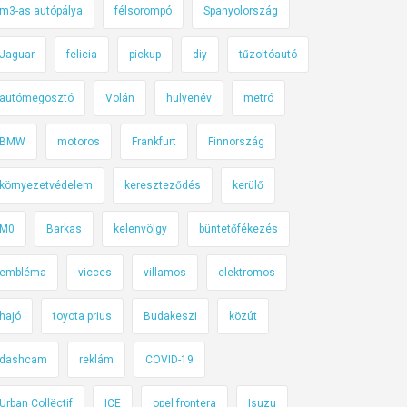
m3-as autópálya
félsorompó
Spanyolország
Jaguar
felicia
pickup
diy
tűzoltóautó
autómegosztó
Volán
hülyenév
metró
BMW
motoros
Frankfurt
Finnország
környezetvédelem
kereszteződés
kerülő
M0
Barkas
kelenvölgy
büntetőfékezés
embléma
vicces
villamos
elektromos
hajó
toyota prius
Budakeszi
közút
dashcam
reklám
COVID-19
Urban Collëctif
ICE
opel frontera
Isuzu