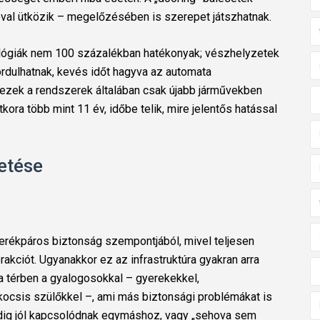
tóval ütközik – megelőzésében is szerepet játszhatnak.
lógiák nem 100 százalékban hatékonyak; vészhelyzetek
ordulhatnak, kevés időt hagyva az automata
ezek a rendszerek általában csak újabb járművekben
tkora több mint 11 év, időbe telik, mire jelentős hatással
etése
a kerékpáros biztonság szempontjából, mivel teljesen
rakciót. Ugyanakkor ez az infrastruktúra gyakran arra
a térben a gyalogosokkal – gyerekekkel,
ocsis szülőkkel –, ami más biztonsági problémákat is
ndig jól kapcsolódnak egymáshoz, vagy „sehova sem