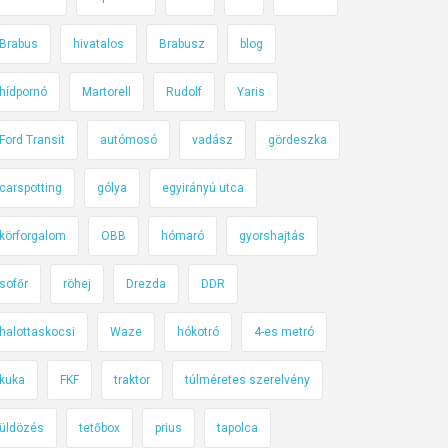
Brabus
hivatalos
Brabusz
blog
hídpornó
Martorell
Rudolf
Yaris
Ford Transit
autómosó
vadász
gördeszka
carspotting
gólya
egyirányú utca
körforgalom
OBB
hómaró
gyorshajtás
sofőr
röhej
Drezda
DDR
halottaskocsi
Waze
hókotró
4-es metró
kuka
FKF
traktor
túlméretes szerelvény
üldözés
tetőbox
prius
tapolca