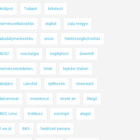
királynő
Trabant
kötelező
természetkárosítás
olajkút
zala megye
akadálymentesítés
union
felelősségbiztosítás
NÚSZ
nosztalgia
segélyhívó
downhill
természetvédelem
hírek
kijárási tilalom
aluljáró
Lánchíd
építkezés
mixerautó
betonmixer
mixerkocsi
street art
libegő
MOL Limo
trolibusz
sorompó
alagút
1-es út
BKV
fedélzeti kamera