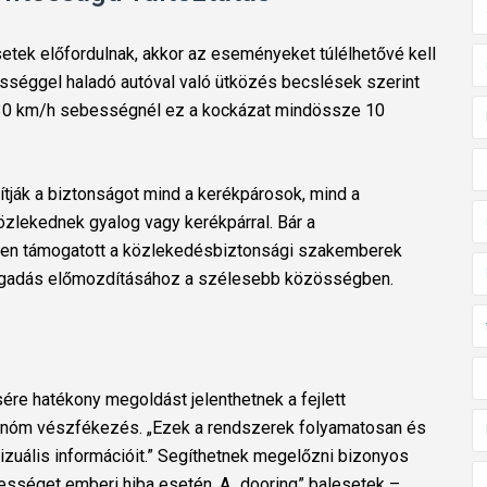
setek előfordulnak, akkor az eseményeket túlélhetővé kell
ességgel haladó autóval való ütközés becslések szerint
g 30 km/h sebességnél ez a kockázat mindössze 10
ják a biztonságot mind a kerékpárosok, mind a
özlekednek gyalog vagy kerékpárral. Bár a
en támogatott a közlekedésbiztonsági szakemberek
fogadás előmozdításához a szélesebb közösségben.
e hatékony megoldást jelenthetnek a fejlett
tonóm vészfékezés. „Ezek a rendszerek folyamatosan és
izuális információit.” Segíthetnek megelőzni bizonyos
ességet emberi hiba esetén. A „dooring” balesetek –