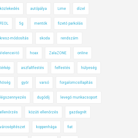
közlekedés
autópálya
Lime
dízel
FEOL
5g
mentők
fizető parkolás
kresz-módosítás
skoda
rendszám
Velencei-tó
hoax
ZalaZONE
online
térkép
aszfaltfestés
felfestés
hülyeség
hőség
győr
varsó
forgalomcsillapítás
légszennyezés
dugódíj
levegő munkacsoport
ellenőrzés
közúti ellenőrzés
gazdagrét
városépítészet
koppenhága
fiat