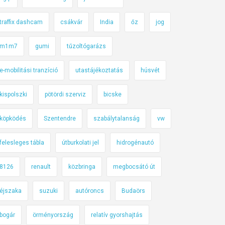
traffix dashcam
csákvár
India
őz
jog
m1m7
gumi
tűzoltógarázs
e-mobilitási tranzíció
utastájékoztatás
húsvét
kispolszki
pötördi szerviz
bicske
köpködés
Szentendre
szabálytalanság
vw
felesleges tábla
útburkolati jel
hidrogénautó
8126
renault
közbringa
megbocsátó út
éjszaka
suzuki
autóroncs
Budaörs
bogár
örményország
relatív gyorshajtás