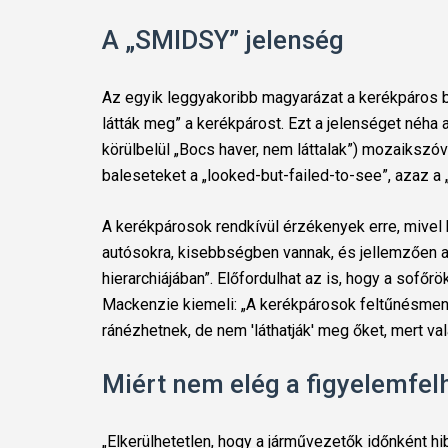
A „SMIDSY” jelenség
Az egyik leggyakoribb magyarázat a kerékpáros b
látták meg” a kerékpárost. Ezt a jelenséget néha 
körülbelül „Bocs haver, nem láttalak”) mozaikszóva
baleseteket a „looked-but-failed-to-see”, azaz a 
A kerékpárosok rendkívül érzékenyek erre, mivel 
autósokra, kisebbségben vannak, és jellemzően a
hierarchiájában”. Előfordulhat az is, hogy a sof
Mackenzie kiemeli: „A kerékpárosok feltűnésment
ránézhetnek, de nem 'láthatják' meg őket, mert v
Miért nem elég a figyelemfel
„Elkerülhetetlen, hogy a járművezetők időnként h