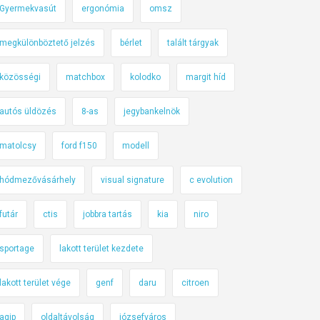
Gyermekvasút
ergonómia
omsz
megkülönböztető jelzés
bérlet
talált tárgyak
közösségi
matchbox
kolodko
margit híd
autós üldözés
8-as
jegybankelnök
matolcsy
ford f150
modell
hódmezővásárhely
visual signature
c evolution
futár
ctis
jobbra tartás
kia
niro
sportage
lakott terület kezdete
lakott terület vége
genf
daru
citroen
agip
oldaltávolság
józsefváros