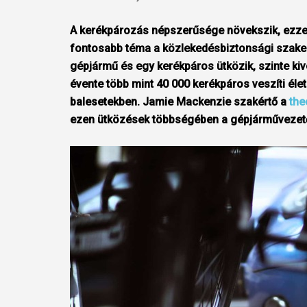
A kerékpározás népszerűsége növekszik, ezze
fontosabb téma a közlekedésbiztonsági szak
gépjármű és egy kerékpáros ütközik, szinte kivé
évente több mint 40 000 kerékpáros veszíti éle
balesetekben. Jamie Mackenzie szakértő a
the
ezen ütközések többségében a gépjárművezető