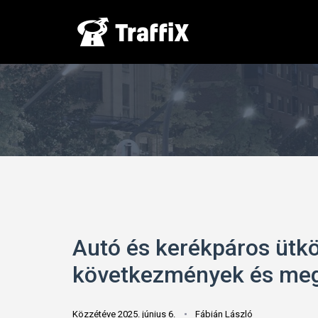
Autó és kerékpáros ütkö
következmények és meg
Közzétéve 2025. június 6.
Fábián László