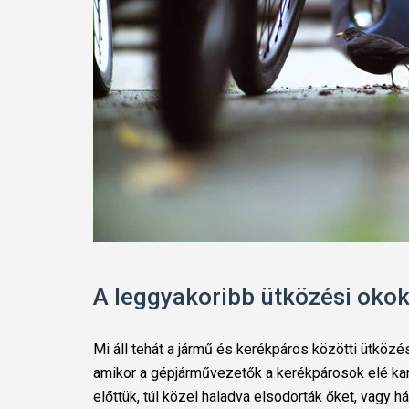
A leggyakoribb ütközési oko
Mi áll tehát a jármű és kerékpáros közötti ütköz
amikor a gépjárművezetők a kerékpárosok elé kan
előttük, túl közel haladva elsodorták őket, vagy há