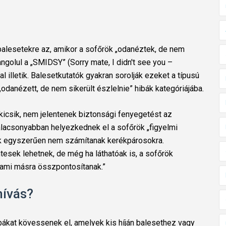
alesetekre az, amikor a sofőrök „odanéztek, de nem
angolul a „SMIDSY” (Sorry mate, I didn't see you –
l illetik. Balesetkutatók gyakran sorolják ezeket a típusú
„odanézett, de nem sikerült észlelnie” hibák kategóriájába.
kicsik, nem jelentenek biztonsági fenyegetést az
lacsonyabban helyezkednek el a sofőrök „figyelmi
őrök egyszerűen nem számítanak kerékpárosokra.
esek lehetnek, de még ha láthatóak is, a sofőrök
alami másra összpontosítanak.”
hívás?
ibákat kövessenek el, amelyek kis híján balesethez vagy