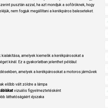
zerint pusztán azzal, ha azt mondjuk a sofőröknek, hogy
léjük, nem fogjuk megállítani a kerékpáros baleseteket.
k kialakítása, amelyek kiemelik a kerékpárosokat a
éget kínál. Ez a gyakorlatban jelenthet például:
désekben, amelyek a kerékpárosokat a motoros járművek
ak előbb vált zöldre a lámpa
táblákat
vizuális figyelmeztetésként
bb láthatóságáért éjszaka