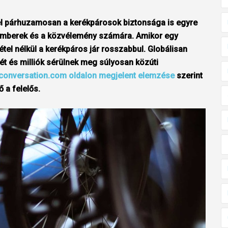
l párhuzamosan a kerékpárosok biztonsága is egyre
emberek és a közvélemény számára. Amikor egy
tel nélkül a kerékpáros jár rosszabbul. Globálisan
tét és milliók sérülnek meg súlyosan közúti
conversation.com oldalon megjelent elemzése
szerint
 a felelős.