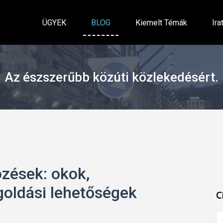
ÜGYEK
BLOG
Kiemelt Témák
Ira
Az észszerűbb közúti közlekedésért.
zések: okok,
oldási lehetőségek
C