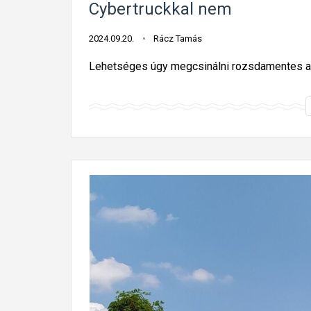
Cybertruckkal nem
2024.09.20.
Rácz Tamás
Lehetséges úgy megcsinálni rozsdamentes ac