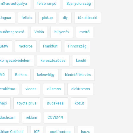
m3-as autópálya
félsorompó
Spanyolország
Jaguar
felicia
pickup
diy
tűzoltóautó
autómegosztó
Volán
hülyenév
metró
BMW
motoros
Frankfurt
Finnország
környezetvédelem
kereszteződés
kerülő
M0
Barkas
kelenvölgy
büntetőfékezés
embléma
vicces
villamos
elektromos
hajó
toyota prius
Budakeszi
közút
dashcam
reklám
COVID-19
Urban Collëctif
ICE
opel frontera
Isuzu