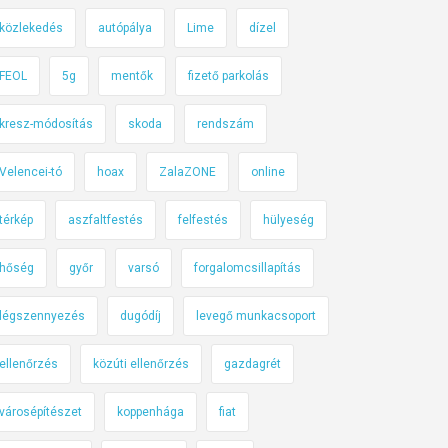
közlekedés
autópálya
Lime
dízel
FEOL
5g
mentők
fizető parkolás
kresz-módosítás
skoda
rendszám
Velencei-tó
hoax
ZalaZONE
online
térkép
aszfaltfestés
felfestés
hülyeség
hőség
győr
varsó
forgalomcsillapítás
légszennyezés
dugódíj
levegő munkacsoport
ellenőrzés
közúti ellenőrzés
gazdagrét
városépítészet
koppenhága
fiat