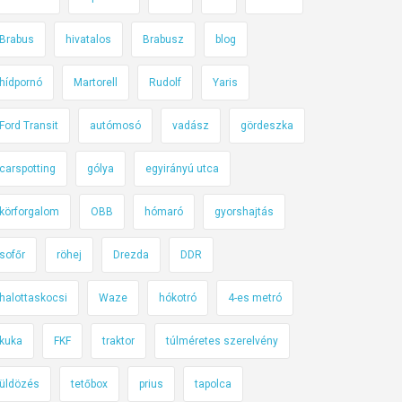
Brabus
hivatalos
Brabusz
blog
hídpornó
Martorell
Rudolf
Yaris
Ford Transit
autómosó
vadász
gördeszka
carspotting
gólya
egyirányú utca
körforgalom
OBB
hómaró
gyorshajtás
sofőr
röhej
Drezda
DDR
halottaskocsi
Waze
hókotró
4-es metró
kuka
FKF
traktor
túlméretes szerelvény
üldözés
tetőbox
prius
tapolca