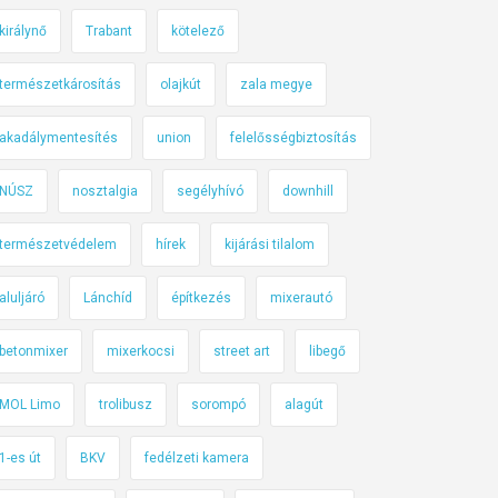
királynő
Trabant
kötelező
természetkárosítás
olajkút
zala megye
akadálymentesítés
union
felelősségbiztosítás
NÚSZ
nosztalgia
segélyhívó
downhill
természetvédelem
hírek
kijárási tilalom
aluljáró
Lánchíd
építkezés
mixerautó
betonmixer
mixerkocsi
street art
libegő
MOL Limo
trolibusz
sorompó
alagút
1-es út
BKV
fedélzeti kamera