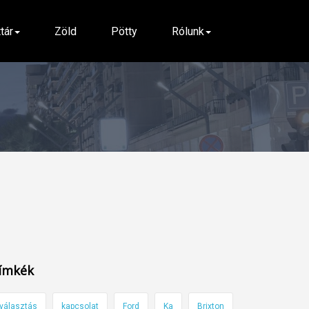
ttár
Zöld
Pötty
Rólunk
ímkék
választás
kapcsolat
Ford
Ka
Brixton