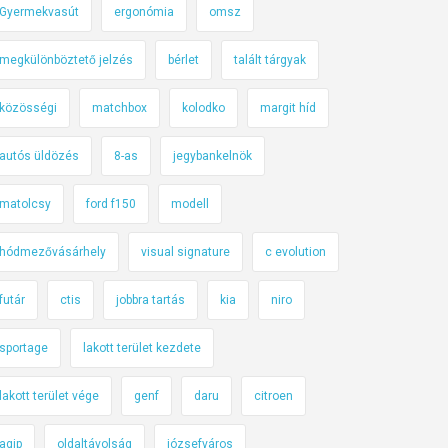
Gyermekvasút
ergonómia
omsz
megkülönböztető jelzés
bérlet
talált tárgyak
közösségi
matchbox
kolodko
margit híd
autós üldözés
8-as
jegybankelnök
matolcsy
ford f150
modell
hódmezővásárhely
visual signature
c evolution
futár
ctis
jobbra tartás
kia
niro
sportage
lakott terület kezdete
lakott terület vége
genf
daru
citroen
agip
oldaltávolság
józsefváros