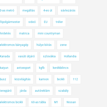
3-as metró
megállás
4-es út
sávlezárás
főpolgármester
videó
EU
tréler
hirdetés
matrica
mini countryman
elektromos bányagép
hülye kiírás
zene
Kanada
vasúti átjáró
szlovákia
Hollandia
kaiyun
avtoexport
kgfb
kerékbilincs
busz
közvilágítás
kamion
bicikli
112
terepjáró
járda
autóreklám
szabály
elektromos bicikli
60-as tábla
M1
Nissan