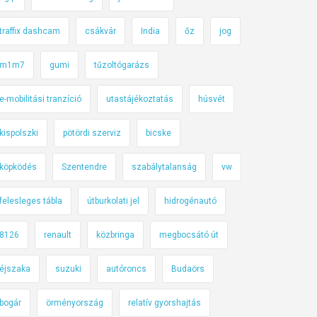
traffix dashcam
csákvár
India
őz
jog
m1m7
gumi
tűzoltógarázs
e-mobilitási tranzíció
utastájékoztatás
húsvét
kispolszki
pötördi szerviz
bicske
köpködés
Szentendre
szabálytalanság
vw
felesleges tábla
útburkolati jel
hidrogénautó
8126
renault
közbringa
megbocsátó út
éjszaka
suzuki
autóroncs
Budaörs
bogár
örményország
relatív gyorshajtás