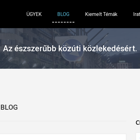
ÜGYEK
BLOG
Kiemelt Témák
Ira
Az észszerűbb közúti közlekedésért.
BLOG
C