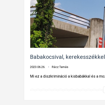
Babakocsival, kerekesszékkel 
2023.06.26.
Rácz Tamás
Mi ez a diszkrimináció a kisbabákkal és a m