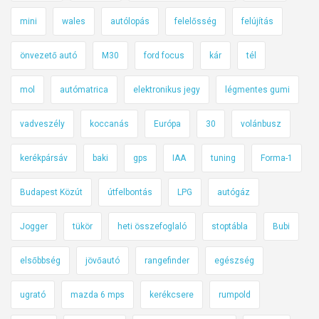
mini
wales
autólopás
felelősség
felújítás
önvezető autó
M30
ford focus
kár
tél
mol
autómatrica
elektronikus jegy
légmentes gumi
vadveszély
koccanás
Európa
30
volánbusz
kerékpársáv
baki
gps
IAA
tuning
Forma-1
Budapest Közút
útfelbontás
LPG
autógáz
Jogger
tükör
heti összefoglaló
stoptábla
Bubi
elsőbbség
jövőautó
rangefinder
egészség
ugrató
mazda 6 mps
kerékcsere
rumpold