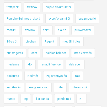
traffipack
traffipax
önjáró akkumulátor
Porsche Guinness rekord
gyorsforgalmi út
buszmegálló
mobiliti
szolnok
töltő
e-autó
pilisvörösvár
10-es út
Liebherr
Regent
megállni tilos
brit-szigetek
ötlet
halálos baleset
ittas vezetés
medence
klór
renault fluence
debrecen
zsákutca
Bodmér
zajszennyezés
taxi
korlátozás
magyarország
roller
citroen ami
humor
ing
fiat panda
panda raid
KTI