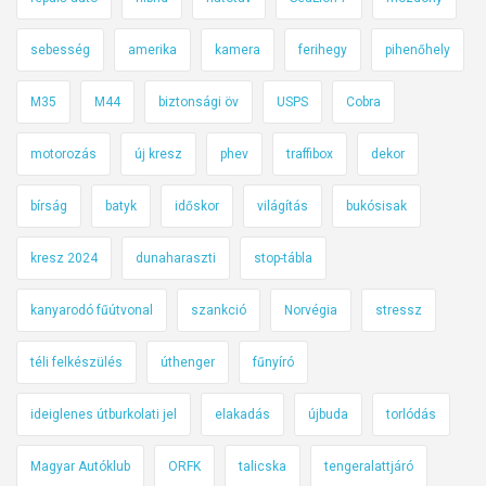
sebesség
amerika
kamera
ferihegy
pihenőhely
M35
M44
biztonsági öv
USPS
Cobra
motorozás
új kresz
phev
traffibox
dekor
bírság
batyk
időskor
világítás
bukósisak
kresz 2024
dunaharaszti
stop-tábla
kanyarodó fűútvonal
szankció
Norvégia
stressz
téli felkészülés
úthenger
fűnyíró
ideiglenes útburkolati jel
elakadás
újbuda
torlódás
Magyar Autóklub
ORFK
talicska
tengeralattjáró