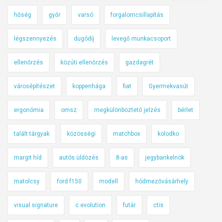
hőség
győr
varsó
forgalomcsillapítás
légszennyezés
dugódíj
levegő munkacsoport
ellenőrzés
közúti ellenőrzés
gazdagrét
városépítészet
koppenhága
fiat
Gyermekvasút
ergonómia
omsz
megkülönböztető jelzés
bérlet
talált tárgyak
közösségi
matchbox
kolodko
margit híd
autós üldözés
8-as
jegybankelnök
matolcsy
ford f150
modell
hódmezővásárhely
visual signature
c evolution
futár
ctis