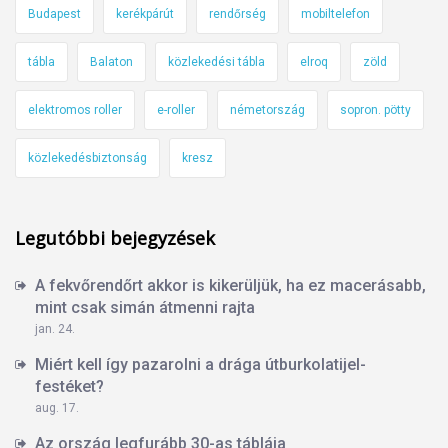
Budapest
kerékpárút
rendőrség
mobiltelefon
tábla
Balaton
közlekedési tábla
elroq
zöld
elektromos roller
e-roller
németország
sopron. pötty
közlekedésbiztonság
kresz
Legutóbbi bejegyzések
A fekvőrendőrt akkor is kikerüljük, ha ez macerásabb,
mint csak simán átmenni rajta
jan. 24.
Miért kell így pazarolni a drága útburkolatijel-
festéket?
aug. 17.
Az ország legfurább 30-as táblája