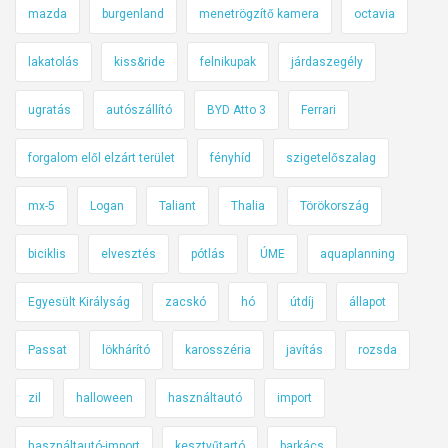
mazda
burgenland
menetrögzítő kamera
octavia
lakatolás
kiss&ride
felnikupak
járdaszegély
ugratás
autószállító
BYD Atto 3
Ferrari
forgalom elől elzárt terület
fényhíd
szigetelőszalag
mx-5
Logan
Taliant
Thalia
Törökország
biciklis
elvesztés
pótlás
ÚME
aquaplanning
Egyesült Királyság
zacskó
hó
útdíj
állapot
Passat
lökhárító
karosszéria
javítás
rozsda
zil
halloween
használtautó
import
használtautó-import
kesztyűtartó
barkács