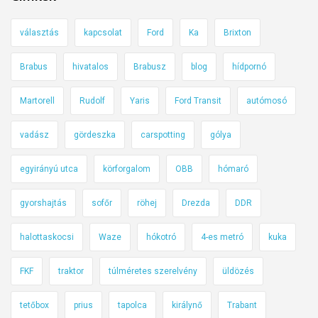
c
á
t
s
g
b
választás
kapcsolat
Ford
Ka
Brixton
a
l
u
k
e
Brabus
hivatalos
Brabusz
blog
hídpornó
r
s
g
k
i
f
Martorell
Rudolf
Yaris
Ford Transit
autómosó
o
m
u
l
á
r
vadász
gördeszka
carspotting
gólya
a
n
á
t
á
egyirányú utca
körforgalom
OBB
hómaró
b
i
t
b
j
gyorshajtás
sofőr
röhej
Drezda
DDR
m
3
e
e
0
l
halottaskocsi
Waze
hókotró
4-es metró
kuka
n
-
-
n
a
FKF
traktor
túlméretes szerelvény
üldözés
f
i
s
e
r
t
tetőbox
prius
tapolca
királynő
Trabant
s
a