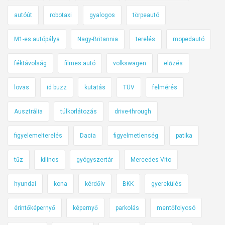
autóút
robotaxi
gyalogos
törpeautó
M1-es autópálya
Nagy-Britannia
terelés
mopedautó
féktávolság
filmes autó
volkswagen
előzés
lovas
id buzz
kutatás
TÜV
felmérés
Ausztrália
túlkorlátozás
drive-through
figyelemelterelés
Dacia
figyelmetlenség
patika
tűz
kilincs
gyógyszertár
Mercedes Vito
hyundai
kona
kérdőív
BKK
gyerekülés
érintőképernyő
képernyő
parkolás
mentőfolyosó