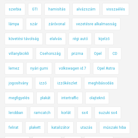
szerbia
GTI
hamisítás
alvázszám
visszaélés
lámpa
szár
záróvonal
vezetésre alkalmasság
követési távolság
elalvás
régi autó
kijelző
villanybicikli
Csehország
prizma
Opel
CD
lemez
nyári gumi
volkswagen id.7
Opel Astra
jogosítvány
izzó
izzókészlet
meghibásodás
megfigyelés
plakát
intertraffic
olajteknő
lerobban
ramcatch
korlát
sx4
suzuki sx4
felirat
plakett
katalizátor
utazás
műszaki hiba