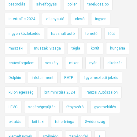
besorolás
sávelfogyás
poller
terelőoszlop
intertraffic 2024
villanyautó
olcsó
ingyen
ingyen közlekedés
használt autó
temető
főút
műszaki
műszaki vizsga
tégla
körút
hungária
csúcsforgalom
veszély
mixer
nyár
elkobzás
Dolphin
infotainment
RATP
figyelmeztető jelzés
különlegesség
brit mini túra 2024
Párizsi Autószalon
LEVC
segítségnyújtás
fényszóró
gyermekülés
oktatás
brit taxi
teherbringa
Svédország
kiemelt ügyek
szélvédő
zajvédő fal
ai