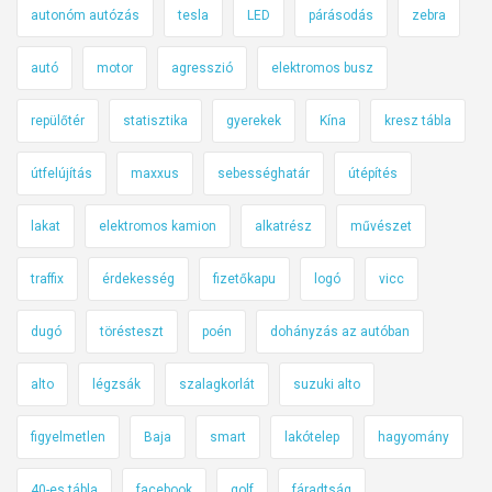
autonóm autózás
tesla
LED
párásodás
zebra
autó
motor
agresszió
elektromos busz
repülőtér
statisztika
gyerekek
Kína
kresz tábla
útfelújítás
maxxus
sebességhatár
útépítés
lakat
elektromos kamion
alkatrész
művészet
traffix
érdekesség
fizetőkapu
logó
vicc
dugó
törésteszt
poén
dohányzás az autóban
alto
légzsák
szalagkorlát
suzuki alto
figyelmetlen
Baja
smart
lakótelep
hagyomány
40-es tábla
facebook
golf
fáradtság