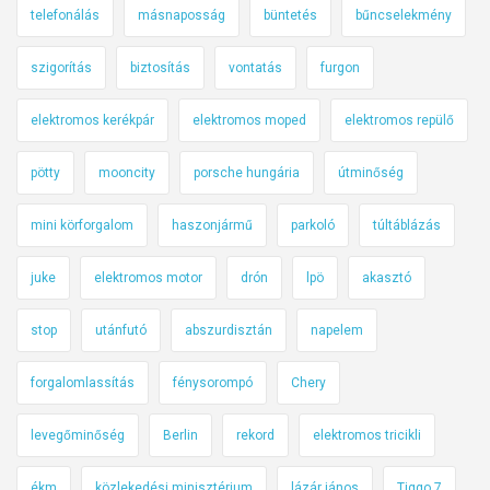
telefonálás
másnaposság
büntetés
bűncselekmény
szigorítás
biztosítás
vontatás
furgon
elektromos kerékpár
elektromos moped
elektromos repülő
pötty
mooncity
porsche hungária
útminőség
mini körforgalom
haszonjármű
parkoló
túltáblázás
juke
elektromos motor
drón
lpö
akasztó
stop
utánfutó
abszurdisztán
napelem
forgalomlassítás
fénysorompó
Chery
levegőminőség
Berlin
rekord
elektromos tricikli
ékm
közlekedési minisztérium
lázár jános
Tiggo 7