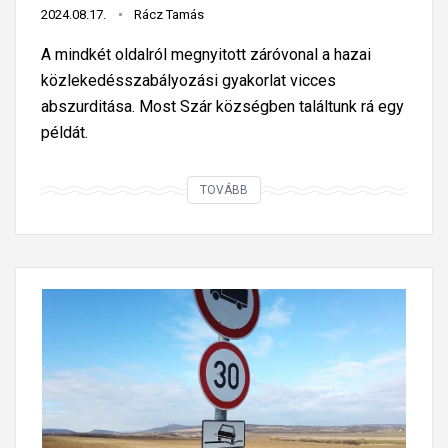
o
2024.08.17.
Rácz Tamás
r
A mindkét oldalról megnyitott záróvonal a hazai
i
közlekedésszabályozási gyakorlat vicces
s
abszurditása. Most Szár községben találtunk rá egy
k
példát.
i
k
M
TOVÁBB
e
i
r
é
ü
r
l
t
j
k
ü
e
k
l
,
l
h
í
a