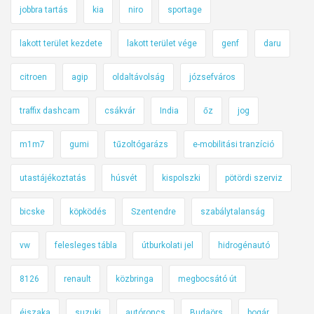
jobbra tartás
kia
niro
sportage
lakott terület kezdete
lakott terület vége
genf
daru
citroen
agip
oldaltávolság
józsefváros
traffix dashcam
csákvár
India
őz
jog
m1m7
gumi
tűzoltógarázs
e-mobilitási tranzíció
utastájékoztatás
húsvét
kispolszki
pötördi szerviz
bicske
köpködés
Szentendre
szabálytalanság
vw
felesleges tábla
útburkolati jel
hidrogénautó
8126
renault
közbringa
megbocsátó út
éjszaka
suzuki
autóroncs
Budaörs
bogár