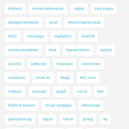
á
t
j
b
kötelező
természetkárosítás
olajkút
zala megye
é
t
l
k
a
akadálymentesítés
union
felelősségbiztosítás
á
e
j
t
NÚSZ
nosztalgia
segélyhívó
downhill
a
?
természetvédelem
hírek
kijárási tilalom
aluljáró
Lánchíd
építkezés
mixerautó
betonmixer
mixerkocsi
street art
libegő
MOL Limo
trolibusz
sorompó
alagút
1-es út
BKV
fedélzeti kamera
m3-as autópálya
félsorompó
Spanyolország
Jaguar
felicia
pickup
diy