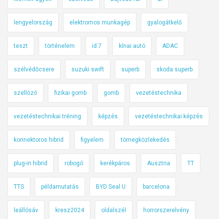
lengyelország
elektromos munkagép
gyalogátkelő
teszt
történelem
id.7
kínai autó
ADAC
szélvédőcsere
suzuki swift
superb
skoda superb
szellőző
fizikai gomb
gomb
vezetéstechnika
vezetéstechnikai tréning
képzés
vezetéstechnikai képzés
konnektoros hibrid
figyelem
tömegközlekedés
plug-in hibrid
robogó
kerékpáros
Ausztria
TT
TTS
példamutatás
BYD Seal U
barcelona
leállósáv
kresz2024
oldalszél
horrorszerelvény