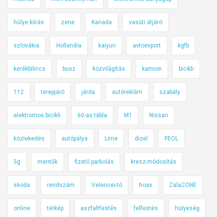
hülye kiírás
zene
Kanada
vasúti átjáró
szlovákia
Hollandia
kaiyun
avtoexport
kgfb
kerékbilincs
busz
közvilágítás
kamion
bicikli
112
terepjáró
járda
autóreklám
szabály
elektromos bicikli
60-as tábla
M1
Nissan
közlekedés
autópálya
Lime
dízel
FEOL
5g
mentők
fizető parkolás
kresz-módosítás
skoda
rendszám
Velencei-tó
hoax
ZalaZONE
online
térkép
aszfaltfestés
felfestés
hülyeség