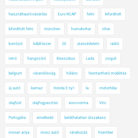
használtautó-vásárlás
Euro NCAP
felni
kifordított
kifordított felni
münchen
homokvihar
vihar
korrózió
kábítószer
20
utasvédelem
rádió
retró
hangszóró
klasszikus
Lada
zsiguli
belgium
várandósság
hólánc
fenntartható mobilitás
új autó
kamaz
Honda E:ny1
la
motorhiba
olajfüst
olajfogyasztás
euro-norma
Vito
Portugália
emelkedő
beláthatatlan útszakasz
nissan ariya
orosz autó
várakozás
hóember