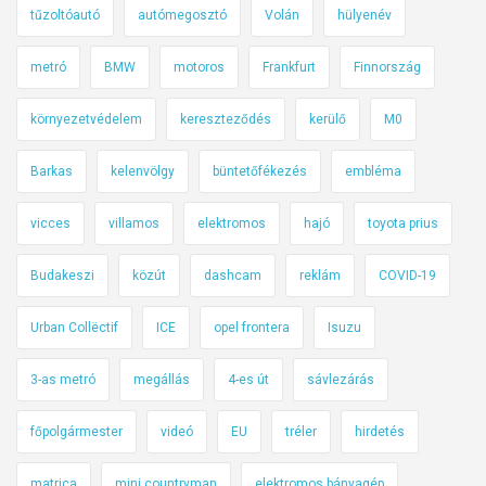
tűzoltóautó
autómegosztó
Volán
hülyenév
metró
BMW
motoros
Frankfurt
Finnország
környezetvédelem
kereszteződés
kerülő
M0
Barkas
kelenvölgy
büntetőfékezés
embléma
vicces
villamos
elektromos
hajó
toyota prius
Budakeszi
közút
dashcam
reklám
COVID-19
Urban Collëctif
ICE
opel frontera
Isuzu
3-as metró
megállás
4-es út
sávlezárás
főpolgármester
videó
EU
tréler
hirdetés
matrica
mini countryman
elektromos bányagép