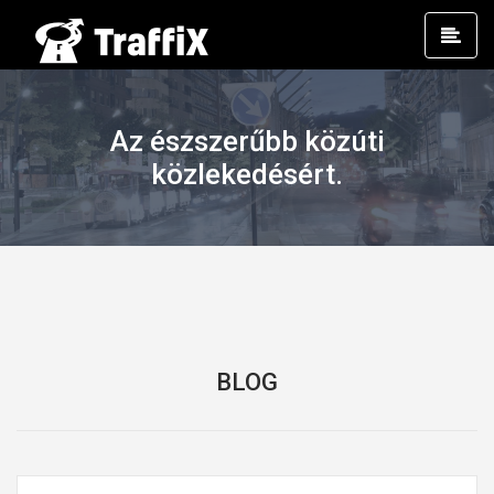
Prim
Men
Az észszerűbb közúti
közlekedésért.
BLOG