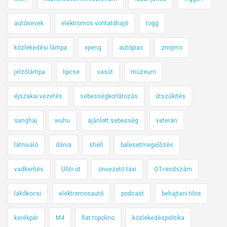
autónevek
elektromos vontatóhajó
togg
közlekedési lámpa
xpeng
autópiac
znojmo
jelzőlámpa
lipcse
vasút
múzeum
éjszakai vezetés
sebességkorlátozás
útszűkítés
sanghaj
wuhu
ajánlott sebesség
veterán
látnivaló
dánia
shell
balesetmegelőzés
vadkerítés
Üllői út
önvezető taxi
OT-rendszám
lakókocsi
elektromosautó
podcast
behajtani tilos
kerékpár
M4
fiat topolino
közlekedéspolitika