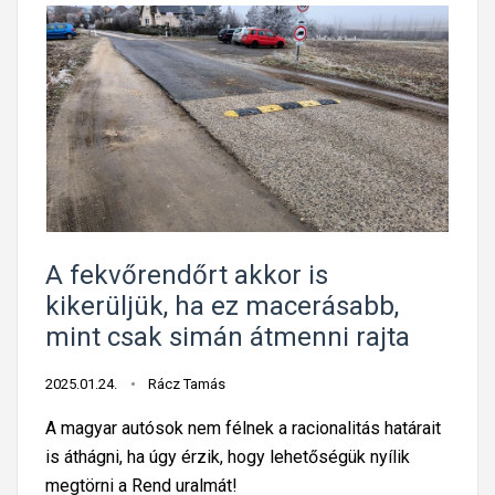
A fekvőrendőrt akkor is
kikerüljük, ha ez macerásabb,
mint csak simán átmenni rajta
2025.01.24.
Rácz Tamás
A magyar autósok nem félnek a racionalitás határait
is áthágni, ha úgy érzik, hogy lehetőségük nyílik
megtörni a Rend uralmát!