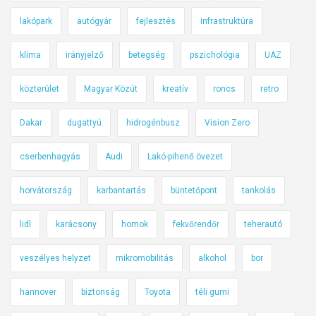
lakópark
autógyár
fejlesztés
infrastruktúra
klíma
irányjelző
betegség
pszichológia
UAZ
közterület
Magyar Közút
kreatív
roncs
retro
Dakar
dugattyú
hidrogénbusz
Vision Zero
cserbenhagyás
Audi
Lakó-pihenő övezet
horvátország
karbantartás
büntetőpont
tankolás
lidl
karácsony
homok
fekvőrendőr
teherautó
veszélyes helyzet
mikromobilitás
alkohol
bor
hannover
biztonság
Toyota
téli gumi