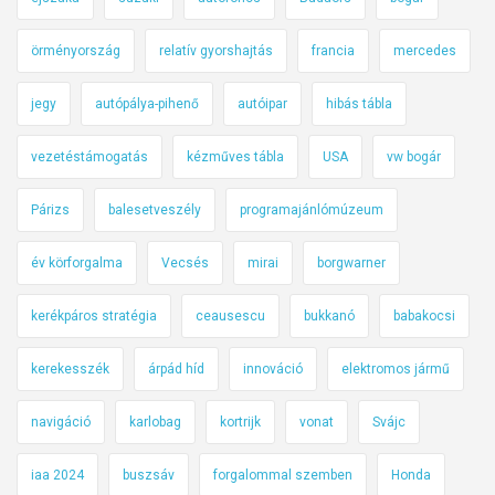
örményország
relatív gyorshajtás
francia
mercedes
jegy
autópálya-pihenő
autóipar
hibás tábla
vezetéstámogatás
kézműves tábla
USA
vw bogár
Párizs
balesetveszély
programajánlómúzeum
év körforgalma
Vecsés
mirai
borgwarner
kerékpáros stratégia
ceausescu
bukkanó
babakocsi
kerekesszék
árpád híd
innováció
elektromos jármű
navigáció
karlobag
kortrijk
vonat
Svájc
iaa 2024
buszsáv
forgalommal szemben
Honda