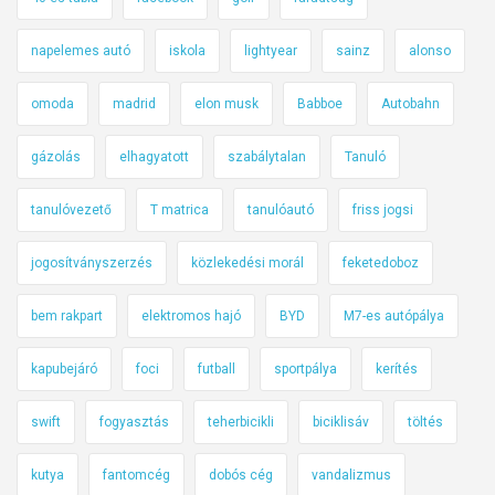
napelemes autó
iskola
lightyear
sainz
alonso
omoda
madrid
elon musk
Babboe
Autobahn
gázolás
elhagyatott
szabálytalan
Tanuló
tanulóvezető
T matrica
tanulóautó
friss jogsi
jogosítványszerzés
közlekedési morál
feketedoboz
bem rakpart
elektromos hajó
BYD
M7-es autópálya
kapubejáró
foci
futball
sportpálya
kerítés
swift
fogyasztás
teherbicikli
biciklisáv
töltés
kutya
fantomcég
dobós cég
vandalizmus