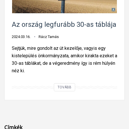
g
e
y
z
p
m
a
Az ország legfurább 30-as táblája
a
z
c
2024.03.16.
Rácz Tamás
a
e
r
r
Sejtjük, mire gondolt az út kezelője, vagyis egy
o
á
kistelepülés önkormányzata, amikor kirakta ezeket a
l
s
30-as táblákat, de a végeredmény így is rém hülyén
n
a
néz ki.
i
b
a
b
A
TOVÁBB
d
,
z
r
m
o
á
i
r
g
n
s
a
t
z
Címkék
ú