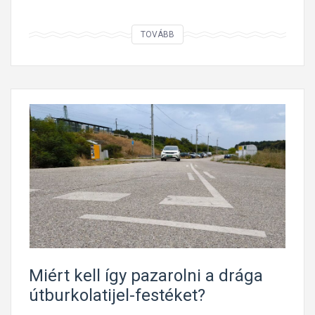
A
TOVÁBB
f
e
k
v
ő
r
e
n
d
ő
r
t
a
Miért kell így pazarolni a drága
k
útburkolatijel-festéket?
k