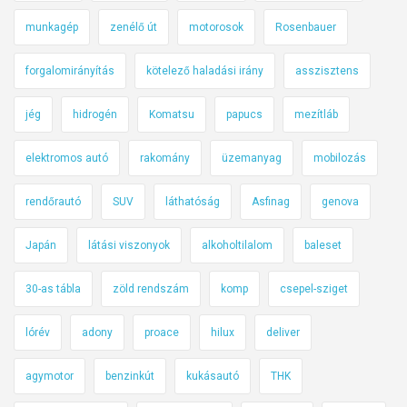
munkagép
zenélő út
motorosok
Rosenbauer
forgalomirányítás
kötelező haladási irány
asszisztens
jég
hidrogén
Komatsu
papucs
mezítláb
elektromos autó
rakomány
üzemanyag
mobilozás
rendőrautó
SUV
láthatóság
Asfinag
genova
Japán
látási viszonyok
alkoholtilalom
baleset
30-as tábla
zöld rendszám
komp
csepel-sziget
lórév
adony
proace
hilux
deliver
agymotor
benzinkút
kukásautó
THK