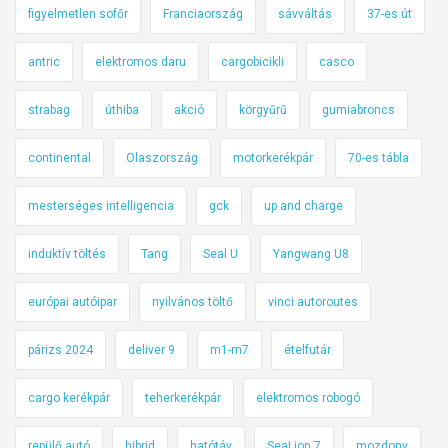
figyelmetlen sofőr
Franciaország
sávváltás
37-es út
antric
elektromos daru
cargobicikli
casco
strabag
úthiba
akció
körgyűrű
gumiabroncs
continental
Olaszország
motorkerékpár
70-es tábla
mesterséges intelligencia
gck
up and charge
induktív töltés
Tang
Seal U
Yangwang U8
európai autóipar
nyilvános töltő
vinci autoroutes
párizs 2024
deliver 9
m1-m7
ételfutár
cargo kerékpár
teherkerékpár
elektromos robogó
repülő autó
hibrid
hatótáv
SeaLion 7
mozdony