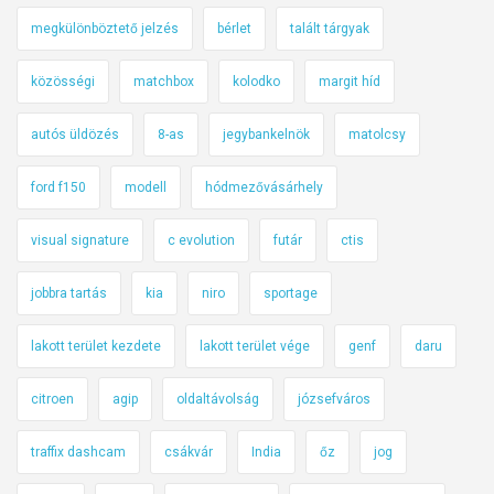
megkülönböztető jelzés
bérlet
talált tárgyak
közösségi
matchbox
kolodko
margit híd
autós üldözés
8-as
jegybankelnök
matolcsy
ford f150
modell
hódmezővásárhely
visual signature
c evolution
futár
ctis
jobbra tartás
kia
niro
sportage
lakott terület kezdete
lakott terület vége
genf
daru
citroen
agip
oldaltávolság
józsefváros
traffix dashcam
csákvár
India
őz
jog