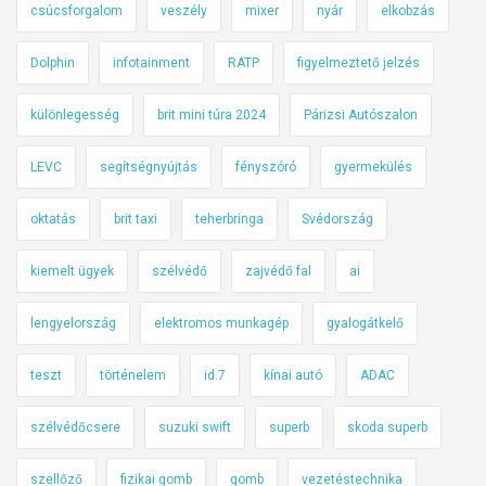
csúcsforgalom
veszély
mixer
nyár
elkobzás
Dolphin
infotainment
RATP
figyelmeztető jelzés
különlegesség
brit mini túra 2024
Párizsi Autószalon
LEVC
segítségnyújtás
fényszóró
gyermekülés
oktatás
brit taxi
teherbringa
Svédország
kiemelt ügyek
szélvédő
zajvédő fal
ai
lengyelország
elektromos munkagép
gyalogátkelő
teszt
történelem
id.7
kínai autó
ADAC
szélvédőcsere
suzuki swift
superb
skoda superb
szellőző
fizikai gomb
gomb
vezetéstechnika