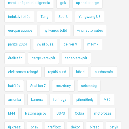
mesterséges intelligencia
gck
up and charge
induktív töltés
Tang
Seal U
Yangwang U8
európai autóipar
nyilvános töltő
vinci autoroutes
párizs 2024
vw id buzz
deliver 9
m1-m7
ételfutár
cargo kerékpár
teherkerékpár
elektromos robogó
repülő autó
hibrid
autómosás
hatótáv
SeaLion 7
mozdony
sebesség
amerika
kamera
ferihegy
pihenőhely
M35
M44
biztonsági öv
USPS
Cobra
motorozás
új kresz
phev
traffibox
dekor
bírság
batyk