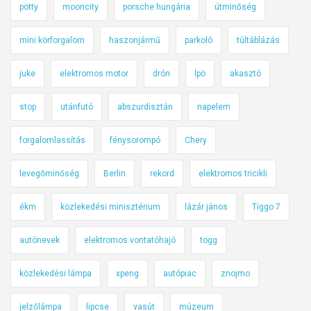
pötty
mooncity
porsche hungária
útminőség
mini körforgalom
haszonjármű
parkoló
túltáblázás
juke
elektromos motor
drón
lpö
akasztó
stop
utánfutó
abszurdisztán
napelem
forgalomlassítás
fénysorompó
Chery
levegőminőség
Berlin
rekord
elektromos tricikli
ékm
közlekedési minisztérium
lázár jános
Tiggo 7
autónevek
elektromos vontatóhajó
togg
közlekedési lámpa
xpeng
autópiac
znojmo
jelzőlámpa
lipcse
vasút
múzeum