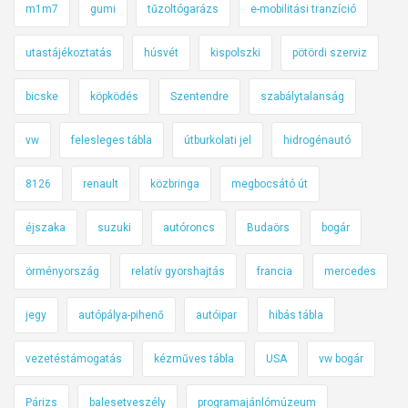
m1m7
gumi
tűzoltógarázs
e-mobilitási tranzíció
utastájékoztatás
húsvét
kispolszki
pötördi szerviz
bicske
köpködés
Szentendre
szabálytalanság
vw
felesleges tábla
útburkolati jel
hidrogénautó
8126
renault
közbringa
megbocsátó út
éjszaka
suzuki
autóroncs
Budaörs
bogár
örményország
relatív gyorshajtás
francia
mercedes
jegy
autópálya-pihenő
autóipar
hibás tábla
vezetéstámogatás
kézműves tábla
USA
vw bogár
Párizs
balesetveszély
programajánlómúzeum