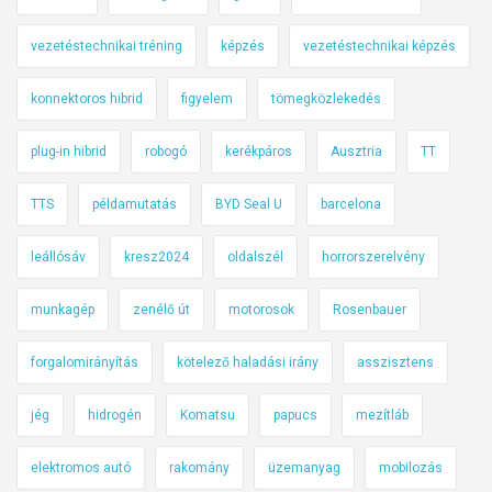
vezetéstechnikai tréning
képzés
vezetéstechnikai képzés
konnektoros hibrid
figyelem
tömegközlekedés
plug-in hibrid
robogó
kerékpáros
Ausztria
TT
TTS
példamutatás
BYD Seal U
barcelona
leállósáv
kresz2024
oldalszél
horrorszerelvény
munkagép
zenélő út
motorosok
Rosenbauer
forgalomirányítás
kötelező haladási irány
asszisztens
jég
hidrogén
Komatsu
papucs
mezítláb
elektromos autó
rakomány
üzemanyag
mobilozás