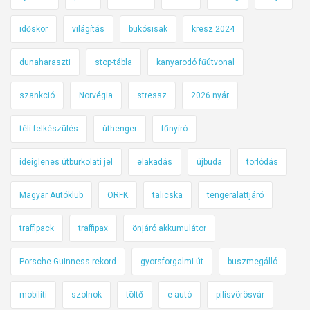
időskor
világítás
bukósisak
kresz 2024
dunaharaszti
stop-tábla
kanyarodó fűútvonal
szankció
Norvégia
stressz
2026 nyár
téli felkészülés
úthenger
fűnyíró
ideiglenes útburkolati jel
elakadás
újbuda
torlódás
Magyar Autóklub
ORFK
talicska
tengeralattjáró
traffipack
traffipax
önjáró akkumulátor
Porsche Guinness rekord
gyorsforgalmi út
buszmegálló
mobiliti
szolnok
töltő
e-autó
pilisvörösvár