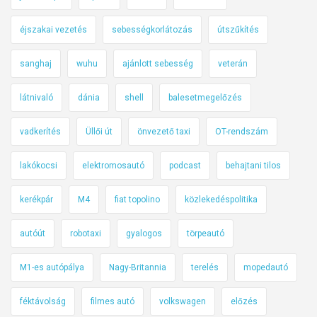
éjszakai vezetés
sebességkorlátozás
útszűkítés
sanghaj
wuhu
ajánlott sebesség
veterán
látnivaló
dánia
shell
balesetmegelőzés
vadkerítés
Üllői út
önvezető taxi
OT-rendszám
lakókocsi
elektromosautó
podcast
behajtani tilos
kerékpár
M4
fiat topolino
közlekedéspolitika
autóút
robotaxi
gyalogos
törpeautó
M1-es autópálya
Nagy-Britannia
terelés
mopedautó
féktávolság
filmes autó
volkswagen
előzés