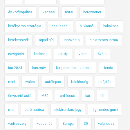
év körforgalma
Vecsés
mirai
borgwarner
kerékpáros stratégia
ceausescu
bukkanó
babakocsi
kerekesszék
árpád híd
innováció
elektromos jármű
navigáció
karlobag
kortrijk
vonat
Svájc
iaa 2024
buszsáv
forgalommal szemben
Honda
mini
wales
autólopás
felelősség
felújítás
önvezető autó
M30
ford focus
kár
tél
mol
autómatrica
elektronikus jegy
légmentes gumi
vadveszély
koccanás
Európa
30
volánbusz