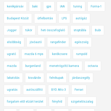
kerékpársáv
baki
gps
IAA
tuning
Forma-1
Budapest Közút
útfelbontás
LPG
autógáz
Jogger
tükör
heti összefoglaló
stoptábla
Bubi
elsőbbség
jövőautó
rangefinder
egészség
ugrató
mazda 6 mps
kerékcsere
rumpold
mazda
burgenland
menetrögzítő kamera
octavia
lakatolás
kiss&ride
felnikupak
járdaszegély
ugratás
autószállító
BYD Atto 3
Ferrari
forgalom elől elzárt terület
fényhíd
szigetelőszalag