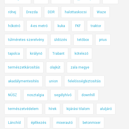
r
röhej
Drezda
DDR
halottaskocsi
Waze
é
s
hókotró
4-es metró
kuka
FKF
traktor
z
e
túlméretes szerelvény
üldözés
tetőbox
prius
r
o
tapolca
királynő
Trabant
kötelező
s
s
természetkárosítás
olajkút
zala megye
z
akadálymentesítés
union
felelősségbiztosítás
u
l
NÚSZ
nosztalgia
segélyhívó
downhill
m
é
természetvédelem
hírek
kijárási tilalom
aluljáró
r
i
Lánchíd
építkezés
mixerautó
betonmixer
f