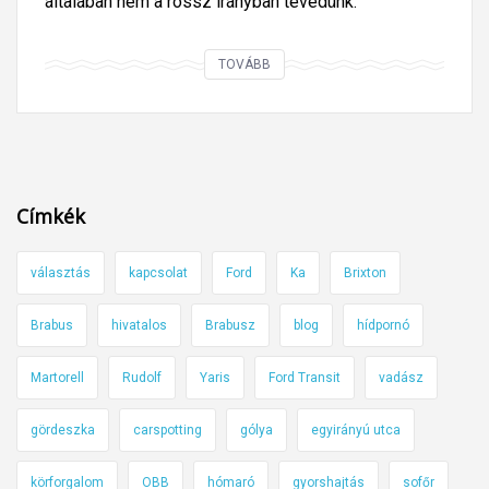
általában nem a rossz irányban tévedünk.
A
TOVÁBB
s
o
f
ő
r
Címkék
ö
k
választás
kapcsolat
Ford
Ka
Brixton
j
e
Brabus
hivatalos
Brabusz
blog
hídpornó
l
e
Martorell
Rudolf
Yaris
Ford Transit
vadász
n
t
gördeszka
carspotting
gólya
egyirányú utca
ő
körforgalom
OBB
hómaró
gyorshajtás
sofőr
s