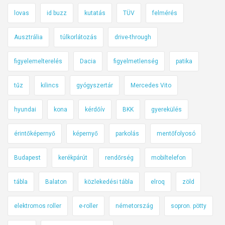
lovas
id buzz
kutatás
TÜV
felmérés
Ausztrália
túlkorlátozás
drive-through
figyelemelterelés
Dacia
figyelmetlenség
patika
tűz
kilincs
gyógyszertár
Mercedes Vito
hyundai
kona
kérdőív
BKK
gyerekülés
érintőképernyő
képernyő
parkolás
mentőfolyosó
Budapest
kerékpárút
rendőrség
mobiltelefon
tábla
Balaton
közlekedési tábla
elroq
zöld
elektromos roller
e-roller
németország
sopron. pötty