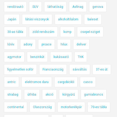
rendőrautó
SUV
láthatóság
Asfinag
genova
Japán
látási viszonyok
alkoholtilalom
baleset
30-as tábla
zöld rendszám
komp
csepel-sziget
lórév
adony
proace
hilux
deliver
agymotor
benzinkút
kukásautó
THK
figyelmetlen sofőr
Franciaország
sávváltás
37-es út
antric
elektromos daru
cargobicikli
casco
strabag
úthiba
akció
körgyűrű
gumiabroncs
continental
Olaszország
motorkerékpár
70-es tábla