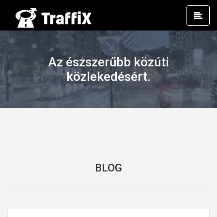
Prim
Men
Az észszerűbb közúti
közlekedésért.
BLOG