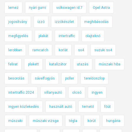
lemez
nyári gumi
volkswagen id.7
Opel Astra
jogosítvány
izzó
izzókészlet
meghibásodás
megfigyelés
plakát
intertraffic
olajteknő
lerobban
ramcatch
korlát
sx4
suzuki sx4
felirat
plakett
katalizátor
utazás
műszaki hiba
besorolás
sávelfogyás
poller
terelőoszlop
intertraffic 2024
villanyautó
olcsó
ingyen
ingyen közlekedés
használt autó
temető
főút
műszaki
műszaki vizsga
tégla
körút
hungária