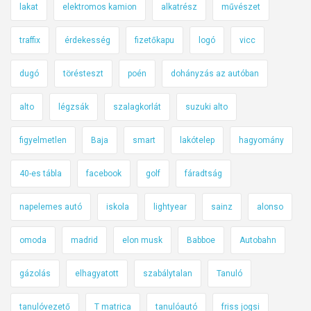
lakat
elektromos kamion
alkatrész
művészet
traffix
érdekesség
fizetőkapu
logó
vicc
dugó
törésteszt
poén
dohányzás az autóban
alto
légzsák
szalagkorlát
suzuki alto
figyelmetlen
Baja
smart
lakótelep
hagyomány
40-es tábla
facebook
golf
fáradtság
napelemes autó
iskola
lightyear
sainz
alonso
omoda
madrid
elon musk
Babboe
Autobahn
gázolás
elhagyatott
szabálytalan
Tanuló
tanulóvezető
T matrica
tanulóautó
friss jogsi