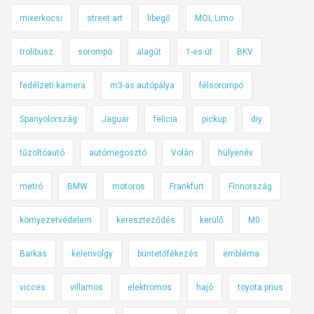
e
mixerkocsi
street art
libegő
MOL Limo
l
a
trolibusz
sorompó
alagút
1-es út
BKV
f
é
fedélzeti kamera
m3-as autópálya
félsorompó
k
Spanyolország
Jaguar
felicia
pickup
diy
t
á
tűzoltóautó
autómegosztó
Volán
hülyenév
v
o
metró
BMW
motoros
Frankfurt
Finnország
l
s
környezetvédelem
kereszteződés
kerülő
M0
á
g
Barkas
kelenvölgy
büntetőfékezés
embléma
o
t
vicces
villamos
elektromos
hajó
toyota prius