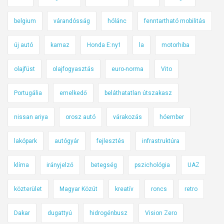
belgium
várandósság
hólánc
fenntartható mobilitás
új autó
kamaz
Honda E:ny1
la
motorhiba
olajfüst
olajfogyasztás
euro-norma
Vito
Portugália
emelkedő
beláthatatlan útszakasz
nissan ariya
orosz autó
várakozás
hóember
lakópark
autógyár
fejlesztés
infrastruktúra
klíma
irányjelző
betegség
pszichológia
UAZ
közterület
Magyar Közút
kreatív
roncs
retro
Dakar
dugattyú
hidrogénbusz
Vision Zero