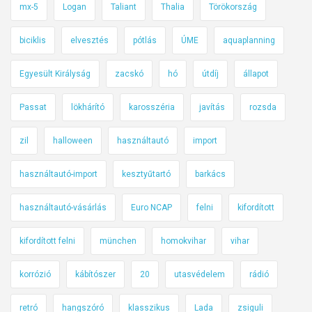
mx-5
Logan
Taliant
Thalia
Törökország
biciklis
elvesztés
pótlás
ÚME
aquaplanning
Egyesült Királyság
zacskó
hó
útdíj
állapot
Passat
lökhárító
karosszéria
javítás
rozsda
zil
halloween
használtautó
import
használtautó-import
kesztyűtartó
barkács
használtautó-vásárlás
Euro NCAP
felni
kifordított
kifordított felni
münchen
homokvihar
vihar
korrózió
kábítószer
20
utasvédelem
rádió
retró
hangszóró
klasszikus
Lada
zsiguli