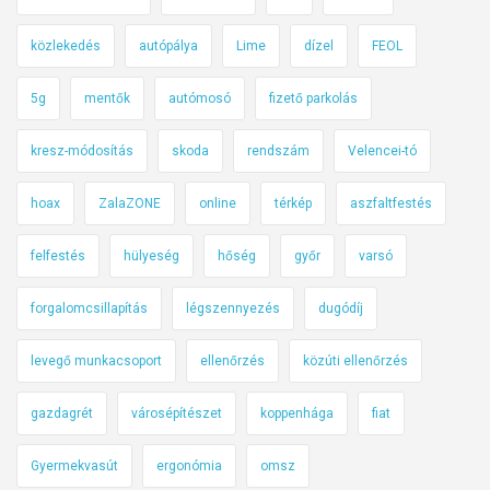
közlekedés
autópálya
Lime
dízel
FEOL
5g
mentők
autómosó
fizető parkolás
kresz-módosítás
skoda
rendszám
Velencei-tó
hoax
ZalaZONE
online
térkép
aszfaltfestés
felfestés
hülyeség
hőség
győr
varsó
forgalomcsillapítás
légszennyezés
dugódíj
levegő munkacsoport
ellenőrzés
közúti ellenőrzés
gazdagrét
városépítészet
koppenhága
fiat
Gyermekvasút
ergonómia
omsz