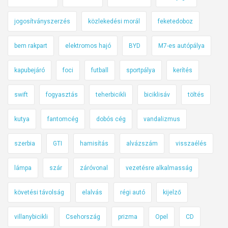
jogosítványszerzés
közlekedési morál
feketedoboz
bem rakpart
elektromos hajó
BYD
M7-es autópálya
kapubejáró
foci
futball
sportpálya
kerítés
swift
fogyasztás
teherbicikli
biciklisáv
töltés
kutya
fantomcég
dobós cég
vandalizmus
szerbia
GTI
hamisítás
alvázszám
visszaélés
lámpa
szár
záróvonal
vezetésre alkalmasság
követési távolság
elalvás
régi autó
kijelző
villanybicikli
Csehország
prizma
Opel
CD