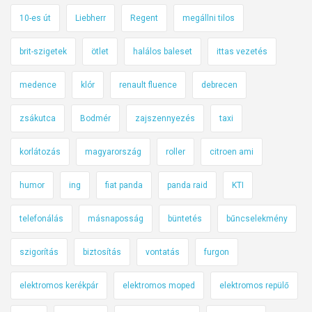
10-es út
Liebherr
Regent
megállni tilos
brit-szigetek
ötlet
halálos baleset
ittas vezetés
medence
klór
renault fluence
debrecen
zsákutca
Bodmér
zajszennyezés
taxi
korlátozás
magyarország
roller
citroen ami
humor
ing
fiat panda
panda raid
KTI
telefonálás
másnaposság
büntetés
bűncselekmény
szigorítás
biztosítás
vontatás
furgon
elektromos kerékpár
elektromos moped
elektromos repülő