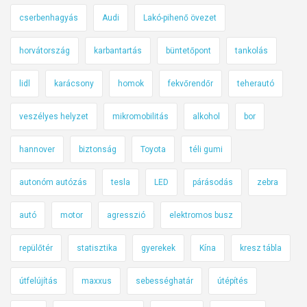
cserbenhagyás
Audi
Lakó-pihenő övezet
horvátország
karbantartás
büntetőpont
tankolás
lidl
karácsony
homok
fekvőrendőr
teherautó
veszélyes helyzet
mikromobilitás
alkohol
bor
hannover
biztonság
Toyota
téli gumi
autonóm autózás
tesla
LED
párásodás
zebra
autó
motor
agresszió
elektromos busz
repülőtér
statisztika
gyerekek
Kína
kresz tábla
útfelújítás
maxxus
sebességhatár
útépítés