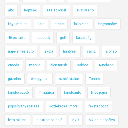
alto
légzsák
szalagkorlát
suzuki alto
figyelmetlen
Baja
smart
lakótelep
hagyomány
40-es tábla
facebook
golf
fáradtság
napelemes autó
iskola
lightyear
sainz
alonso
omoda
madrid
elon musk
Babboe
Autobahn
gázolás
elhagyatott
szabálytalan
Tanuló
tanulóvezető
T matrica
tanulóautó
friss jogsi
jogosítványszerzés
közlekedési morál
feketedoboz
bem rakpart
elektromos hajó
BYD
M7-es autópálya