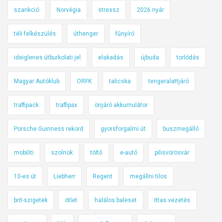
szankció
Norvégia
stressz
2026 nyár
téli felkészülés
úthenger
fűnyíró
ideiglenes útburkolati jel
elakadás
újbuda
torlódás
Magyar Autóklub
ORFK
talicska
tengeralattjáró
traffipack
traffipax
önjáró akkumulátor
Porsche Guinness rekord
gyorsforgalmi út
buszmegálló
mobiliti
szolnok
töltő
e-autó
pilisvörösvár
10-es út
Liebherr
Regent
megállni tilos
brit-szigetek
ötlet
halálos baleset
ittas vezetés