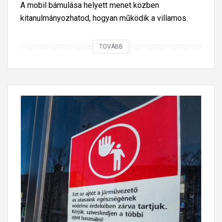
A mobil bámulása helyett menet közben
k
kitanulmányozhatod, hogyan működik a villamos.
e
r
Á
TOVÁBB
e
t
s
l
i
á
g
t
a
s
z
z
d
ó
á
v
j
i
á
l
t
l
!
a
m