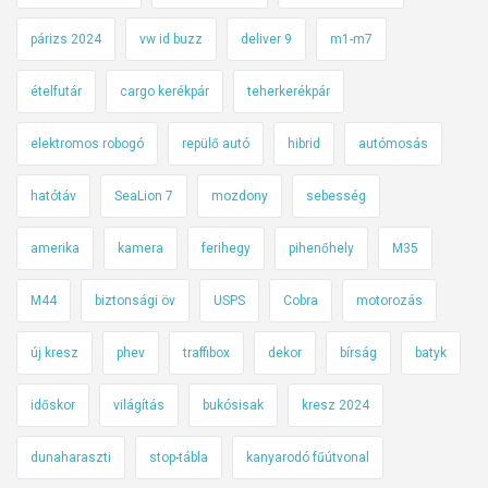
párizs 2024
vw id buzz
deliver 9
m1-m7
ételfutár
cargo kerékpár
teherkerékpár
elektromos robogó
repülő autó
hibrid
autómosás
hatótáv
SeaLion 7
mozdony
sebesség
amerika
kamera
ferihegy
pihenőhely
M35
M44
biztonsági öv
USPS
Cobra
motorozás
új kresz
phev
traffibox
dekor
bírság
batyk
időskor
világítás
bukósisak
kresz 2024
dunaharaszti
stop-tábla
kanyarodó fűútvonal