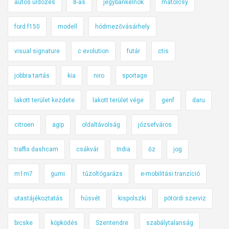
autós üldözés
8-as
jegybankelnök
matolcsy
ford f150
modell
hódmezővásárhely
visual signature
c evolution
futár
ctis
jobbra tartás
kia
niro
sportage
lakott terület kezdete
lakott terület vége
genf
daru
citroen
agip
oldaltávolság
józsefváros
traffix dashcam
csákvár
India
őz
jog
m1m7
gumi
tűzoltógarázs
e-mobilitási tranzíció
utastájékoztatás
húsvét
kispolszki
pötördi szerviz
bicske
köpködés
Szentendre
szabálytalanság