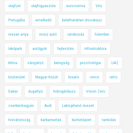
olajfüst
olajfogyasztás
euro-norma
Vito
Portugália
emelkedő
beláthatatlan útszakasz
nissan ariya
orosz autó
várakozás
hóember
lakópark
autógyár
fejlesztés
infrastruktúra
klíma
irányjelző
betegség
pszichológia
UAZ
közterület
Magyar Közút
kreatív
roncs
retro
Dakar
dugattyú
hidrogénbusz
Vision Zero
cserbenhagyás
Audi
Lakó-pihenő övezet
horvátország
karbantartás
büntetőpont
tankolás