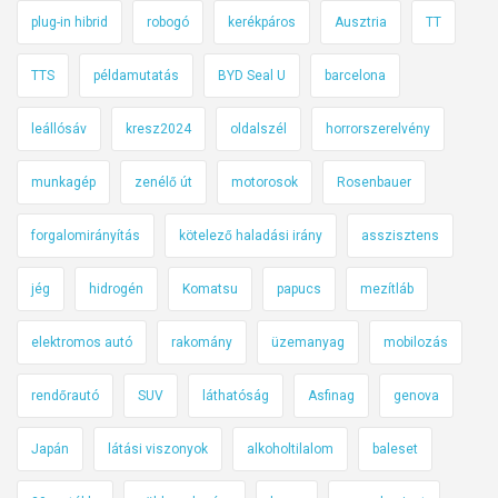
plug-in hibrid
robogó
kerékpáros
Ausztria
TT
TTS
példamutatás
BYD Seal U
barcelona
leállósáv
kresz2024
oldalszél
horrorszerelvény
munkagép
zenélő út
motorosok
Rosenbauer
forgalomirányítás
kötelező haladási irány
asszisztens
jég
hidrogén
Komatsu
papucs
mezítláb
elektromos autó
rakomány
üzemanyag
mobilozás
rendőrautó
SUV
láthatóság
Asfinag
genova
Japán
látási viszonyok
alkoholtilalom
baleset