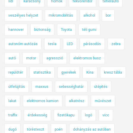
lidl
karácsony
homok
fekvőrendőr
teherautó
veszélyes helyzet
mikromobilitás
alkohol
bor
hannover
biztonság
Toyota
téli gumi
autonóm autózás
tesla
LED
párásodás
zebra
autó
motor
agresszió
elektromos busz
repülőtér
statisztika
gyerekek
Kína
kresz tábla
útfelújítás
maxxus
sebességhatár
útépítés
lakat
elektromos kamion
alkatrész
művészet
traffix
érdekesség
fizetőkapu
logó
vicc
dugó
törésteszt
poén
dohányzás az autóban