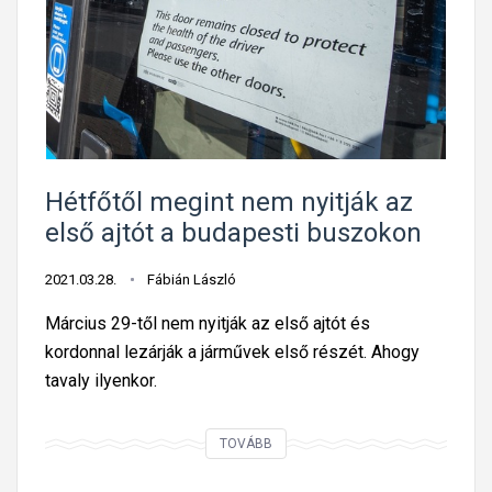
o
s
B
u
d
a
p
Hétfőtől megint nem nyitják az
e
első ajtót a budapesti buszokon
s
t
2021.03.28.
Fábián László
e
Március 29-től nem nyitják az első ajtót és
n
kordonnal lezárják a járművek első részét. Ahogy
tavaly ilyenkor.
H
TOVÁBB
é