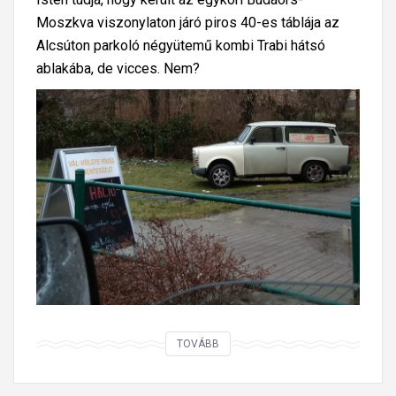
t
Moszkva viszonylaton járó piros 40-es táblája az
a
Alcsúton parkoló négyütemű kombi Trabi hátsó
l
ablakába, de vicces. Nem?
g
i
a
v
i
l
l
a
m
o
s
a
A
TOVÁBB
B
p
K
i