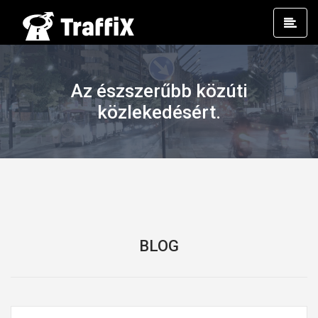
Prim
Men
Az észszerűbb közúti
közlekedésért.
BLOG