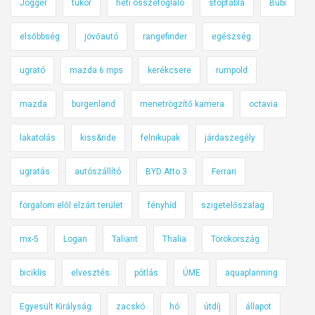
Jogger
tükör
heti összefoglaló
stoptábla
Bubi
elsőbbség
jövőautó
rangefinder
egészség
ugrató
mazda 6 mps
kerékcsere
rumpold
mazda
burgenland
menetrögzítő kamera
octavia
lakatolás
kiss&ride
felnikupak
járdaszegély
ugratás
autószállító
BYD Atto 3
Ferrari
forgalom elől elzárt terület
fényhíd
szigetelőszalag
mx-5
Logan
Taliant
Thalia
Törökország
biciklis
elvesztés
pótlás
ÚME
aquaplanning
Egyesült Királyság
zacskó
hó
útdíj
állapot