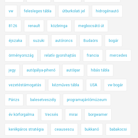
vw
felesleges tábla
útburkolati jel
hidrogénautó
8126
renault
közbringa
megbocsátó út
éjszaka
suzuki
autóroncs
Budaörs
bogár
örményország
relatív gyorshajtás
francia
mercedes
jegy
autópálya-pihenő
autóipar
hibás tábla
vezetéstámogatás
kézműves tábla
USA
vw bogár
Párizs
balesetveszély
programajánlómúzeum
év körforgalma
Vecsés
mirai
borgwarner
kerékpáros stratégia
ceausescu
bukkanó
babakocsi