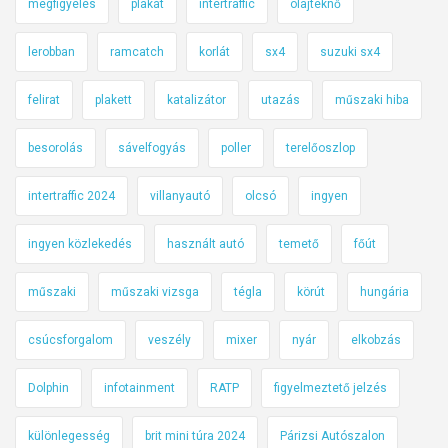
megfigyelés
plakát
intertraffic
olajteknő
lerobban
ramcatch
korlát
sx4
suzuki sx4
felirat
plakett
katalizátor
utazás
műszaki hiba
besorolás
sávelfogyás
poller
terelőoszlop
intertraffic 2024
villanyautó
olcsó
ingyen
ingyen közlekedés
használt autó
temető
főút
műszaki
műszaki vizsga
tégla
körút
hungária
csúcsforgalom
veszély
mixer
nyár
elkobzás
Dolphin
infotainment
RATP
figyelmeztető jelzés
különlegesség
brit mini túra 2024
Párizsi Autószalon