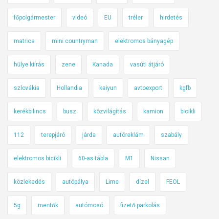
főpolgármester
videó
EU
tréler
hirdetés
matrica
mini countryman
elektromos bányagép
hülye kiírás
zene
Kanada
vasúti átjáró
szlovákia
Hollandia
kaiyun
avtoexport
kgfb
kerékbilincs
busz
közvilágítás
kamion
bicikli
112
terepjáró
járda
autóreklám
szabály
elektromos bicikli
60-as tábla
M1
Nissan
közlekedés
autópálya
Lime
dízel
FEOL
5g
mentők
autómosó
fizető parkolás