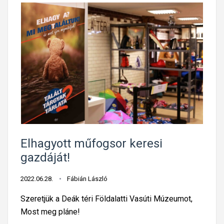
Elhagyott műfogsor keresi
gazdáját!
2022.06.28.
Fábián László
Szeretjük a Deák téri Földalatti Vasúti Múzeumot,
Most meg pláne!