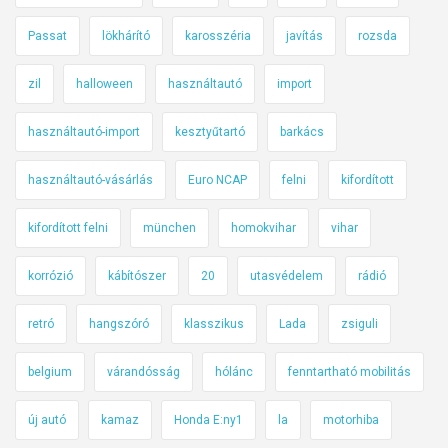
Passat
lökhárító
karosszéria
javítás
rozsda
zil
halloween
használtautó
import
használtautó-import
kesztyűtartó
barkács
használtautó-vásárlás
Euro NCAP
felni
kifordított
kifordított felni
münchen
homokvihar
vihar
korrózió
kábítószer
20
utasvédelem
rádió
retró
hangszóró
klasszikus
Lada
zsiguli
belgium
várandósság
hólánc
fenntartható mobilitás
új autó
kamaz
Honda E:ny1
la
motorhiba