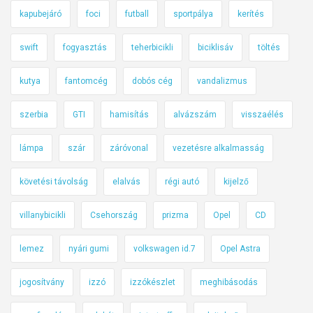
kapubejáró
foci
futball
sportpálya
kerítés
swift
fogyasztás
teherbicikli
biciklisáv
töltés
kutya
fantomcég
dobós cég
vandalizmus
szerbia
GTI
hamisítás
alvázszám
visszaélés
lámpa
szár
záróvonal
vezetésre alkalmasság
követési távolság
elalvás
régi autó
kijelző
villanybicikli
Csehország
prizma
Opel
CD
lemez
nyári gumi
volkswagen id.7
Opel Astra
jogosítvány
izzó
izzókészlet
meghibásodás