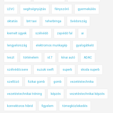
LEVC
segítségnyújtás
fényszóró
gyermekülés
oktatás
brit taxi
teherbringa
Svédország
kiemelt ügyek
szélvédő
zajvédő fal
ai
lengyelország
elektromos munkagép
gyalogátkelő
teszt
történelem
id.7
kínai autó
ADAC
szélvédőcsere
suzuki swift
superb
skoda superb
szellőző
fizikai gomb
gomb
vezetéstechnika
vezetéstechnikai tréning
képzés
vezetéstechnikai képzés
konnektoros hibrid
figyelem
tömegközlekedés