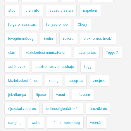
stop
utánfutó
abszurdisztán
napelem
forgalomlassítás
fénysorompó
Chery
levegőminőség
Berlin
rekord
elektromos tricikli
ékm
közlekedési minisztérium
lázár jános
Tiggo 7
autónevek
elektromos vontatóhajó
togg
közlekedési lámpa
xpeng
autópiac
znojmo
jelzőlámpa
lipcse
vasút
múzeum
éjszakai vezetés
sebességkorlátozás
útszűkítés
sanghaj
wuhu
ajánlott sebesség
veterán