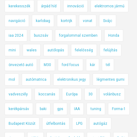
kerekesszék
árpád híd
innováció
elektromos jármű
navigáció
karlobag
kortrijk
vonat
Svájc
iaa 2024
buszsáv
forgalommal szemben
Honda
mini
wales
autólopás
felelősség
felújítás
önvezető autó
M30
ford focus
kár
tél
mol
autómatrica
elektronikus jegy
légmentes gumi
vadveszély
koccanás
Európa
30
volánbusz
kerékpársáv
baki
gps
IAA
tuning
Forma-1
Budapest Közút
útfelbontás
LPG
autógáz