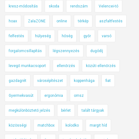
kresz-módosítás
skoda
rendszám
Velencei-tó
hoax
ZalaZONE
online
térkép
aszfaltfestés
felfestés
hülyeség
hőség
győr
varsó
forgalomcsillapítás
légszennyezés
dugódíj
levegő munkacsoport
ellenőrzés
közúti ellenőrzés
gazdagrét
városépítészet
koppenhága
fiat
Gyermekvasút
ergonómia
omsz
megkülönböztető jelzés
bérlet
talált tárgyak
közösségi
matchbox
kolodko
margit híd