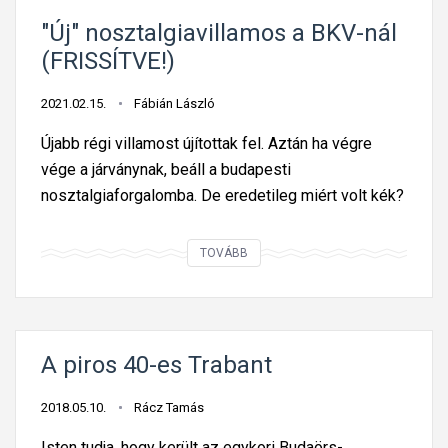
l
"Új" nosztalgiavillamos a BKV-nál
a
(FRISSÍTVE!)
m
o
2021.02.15.
Fábián László
s
Újabb régi villamost újítottak fel. Aztán ha végre
o
vége a járványnak, beáll a budapesti
k
nosztalgiaforgalomba. De eredetileg miért volt kék?
B
u
"
d
TOVÁBB
Ú
a
j
p
"
e
n
s
A piros 40-es Trabant
o
t
s
e
2018.05.10.
Rácz Tamás
z
n
Isten tudja, hogy került az egykori Budaörs-