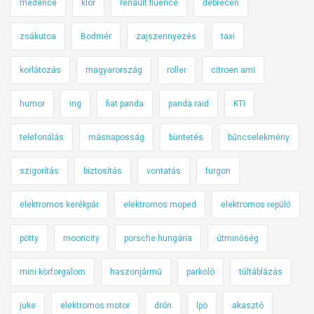
medence
klór
renault fluence
debrecen
zsákutca
Bodmér
zajszennyezés
taxi
korlátozás
magyarország
roller
citroen ami
humor
ing
fiat panda
panda raid
KTI
telefonálás
másnaposság
büntetés
bűncselekmény
szigorítás
biztosítás
vontatás
furgon
elektromos kerékpár
elektromos moped
elektromos repülő
pötty
mooncity
porsche hungária
útminőség
mini körforgalom
haszonjármű
parkoló
túltáblázás
juke
elektromos motor
drón
lpö
akasztó