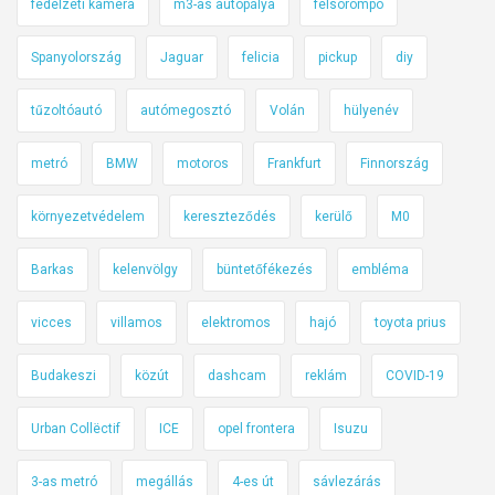
fedélzeti kamera
m3-as autópálya
félsorompó
Spanyolország
Jaguar
felicia
pickup
diy
tűzoltóautó
autómegosztó
Volán
hülyenév
metró
BMW
motoros
Frankfurt
Finnország
környezetvédelem
kereszteződés
kerülő
M0
Barkas
kelenvölgy
büntetőfékezés
embléma
vicces
villamos
elektromos
hajó
toyota prius
Budakeszi
közút
dashcam
reklám
COVID-19
Urban Collëctif
ICE
opel frontera
Isuzu
3-as metró
megállás
4-es út
sávlezárás