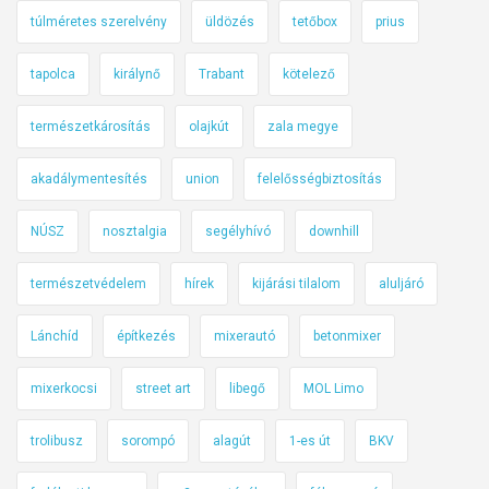
túlméretes szerelvény
üldözés
tetőbox
prius
tapolca
királynő
Trabant
kötelező
természetkárosítás
olajkút
zala megye
akadálymentesítés
union
felelősségbiztosítás
NÚSZ
nosztalgia
segélyhívó
downhill
természetvédelem
hírek
kijárási tilalom
aluljáró
Lánchíd
építkezés
mixerautó
betonmixer
mixerkocsi
street art
libegő
MOL Limo
trolibusz
sorompó
alagút
1-es út
BKV