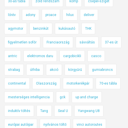
30-as tábla
zöld rendszám
komp
csepel-sziget
lórév
adony
proace
hilux
deliver
agymotor
benzinkút
kukásautó
THK
figyelmetlen sofőr
Franciaország
sávváltás
37-es út
antric
elektromos daru
cargobicikli
casco
strabag
úthiba
akció
körgyűrű
gumiabroncs
continental
Olaszország
motorkerékpár
70-es tábla
mesterséges intelligencia
gck
up and charge
induktív töltés
Tang
Seal U
Yangwang U8
európai autóipar
nyilvános töltő
vinci autoroutes