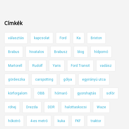
V
r
-
o
n
s
Címkék
á
4
l
0
választás
kapcsolat
Ford
Ka
Brixton
(
-
F
e
Brabus
hivatalos
Brabusz
blog
hídpornó
R
s
I
T
Martorell
Rudolf
Yaris
Ford Transit
vadász
S
r
S
a
gördeszka
carspotting
gólya
egyirányú utca
Í
b
T
körforgalom
OBB
hómaró
gyorshajtás
sofőr
a
V
n
E
röhej
Drezda
DDR
halottaskocsi
Waze
t
!
)
hókotró
4-es metró
kuka
FKF
traktor