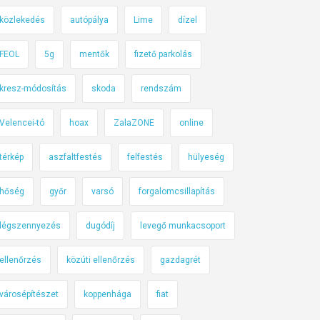
közlekedés
autópálya
Lime
dízel
FEOL
5g
mentők
fizető parkolás
kresz-módosítás
skoda
rendszám
Velencei-tó
hoax
ZalaZONE
online
térkép
aszfaltfestés
felfestés
hülyeség
hőség
győr
varsó
forgalomcsillapítás
légszennyezés
dugódíj
levegő munkacsoport
ellenőrzés
közúti ellenőrzés
gazdagrét
városépítészet
koppenhága
fiat