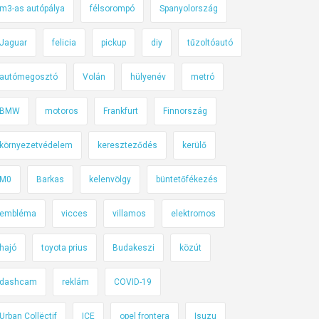
m3-as autópálya
félsorompó
Spanyolország
Jaguar
felicia
pickup
diy
tűzoltóautó
autómegosztó
Volán
hülyenév
metró
BMW
motoros
Frankfurt
Finnország
környezetvédelem
kereszteződés
kerülő
M0
Barkas
kelenvölgy
büntetőfékezés
embléma
vicces
villamos
elektromos
hajó
toyota prius
Budakeszi
közút
dashcam
reklám
COVID-19
Urban Collëctif
ICE
opel frontera
Isuzu