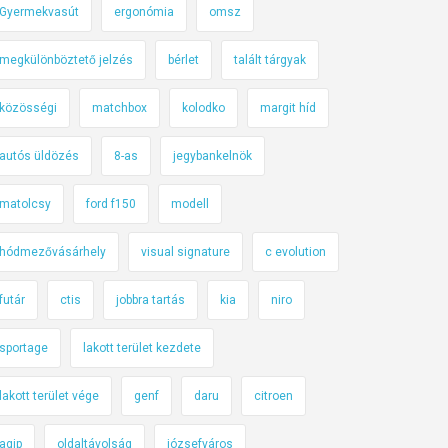
Gyermekvasút
ergonómia
omsz
megkülönböztető jelzés
bérlet
talált tárgyak
közösségi
matchbox
kolodko
margit híd
autós üldözés
8-as
jegybankelnök
matolcsy
ford f150
modell
hódmezővásárhely
visual signature
c evolution
futár
ctis
jobbra tartás
kia
niro
sportage
lakott terület kezdete
lakott terület vége
genf
daru
citroen
agip
oldaltávolság
józsefváros