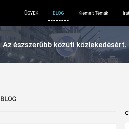
ÜGYEK
BLOG
Kiemelt Témák
Ira
Az észszerűbb közúti közlekedésért.
BLOG
C