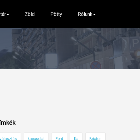
ttár
Zöld
Pötty
Rólunk
ímkék
választás
kapcsolat
Ford
Ka
Brixton