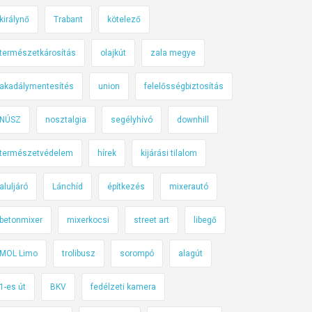
királynő
Trabant
kötelező
természetkárosítás
olajkút
zala megye
akadálymentesítés
union
felelősségbiztosítás
NÚSZ
nosztalgia
segélyhívó
downhill
természetvédelem
hírek
kijárási tilalom
aluljáró
Lánchíd
építkezés
mixerautó
betonmixer
mixerkocsi
street art
libegő
MOL Limo
trolibusz
sorompó
alagút
1-es út
BKV
fedélzeti kamera