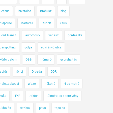
Brabus
hivatalos
Brabusz
blog
hídpornó
Martorell
Rudolf
Yaris
Ford Transit
autómosó
vadász
gördeszka
carspotting
gólya
egyirányú utca
körforgalom
OBB
hómaró
gyorshajtás
sofőr
röhej
Drezda
DDR
halottaskocsi
Waze
hókotró
4-es metró
kuka
FKF
traktor
túlméretes szerelvény
üldözés
tetőbox
prius
tapolca