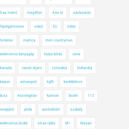
3-as metró
megállás
4-es út
sávlezárás
főpolgármester
videó
EU
tréler
hirdetés
matrica
mini countryman
elektromos bányagép
hülye kiírás
zene
Kanada
vasúti átjáró
szlovákia
Hollandia
kaiyun
avtoexport
kgfb
kerékbilincs
busz
közvilágítás
kamion
bicikli
112
terepjáró
járda
autóreklám
szabály
elektromos bicikli
60-as tábla
M1
Nissan