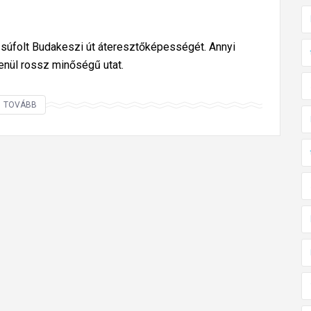
lzsúfolt Budakeszi út áteresztőképességét. Annyi
tlenül rossz minőségű utat.
I
TOVÁBB
n
M
e
m
o
r
i
a
m
B
u