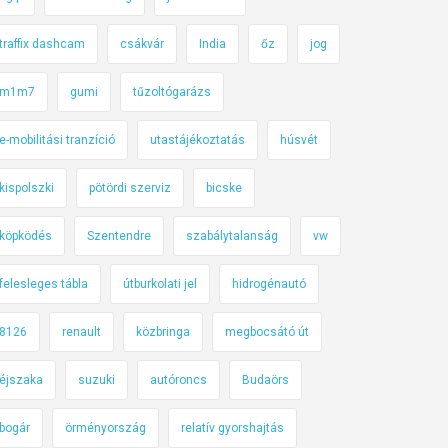
traffix dashcam
csákvár
India
őz
jog
m1m7
gumi
tűzoltógarázs
e-mobilitási tranzíció
utastájékoztatás
húsvét
kispolszki
pötördi szerviz
bicske
köpködés
Szentendre
szabálytalanság
vw
felesleges tábla
útburkolati jel
hidrogénautó
8126
renault
közbringa
megbocsátó út
éjszaka
suzuki
autóroncs
Budaörs
bogár
örményország
relatív gyorshajtás