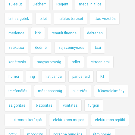
10-es út
Liebherr
Regent
megállni tilos
brit-szigetek
ötlet
halálos baleset
ittas vezetés
medence
klór
renault fluence
debrecen
zsákutca
Bodmér
zajszennyezés
taxi
korlátozás
magyarország
roller
citroen ami
humor
ing
fiat panda
panda raid
KTI
telefonálás
másnaposság
büntetés
bűncselekmény
szigorítás
biztosítás
vontatás
furgon
elektromos kerékpár
elektromos moped
elektromos repülő
pötty
mooncity
porsche hungária
útminőség