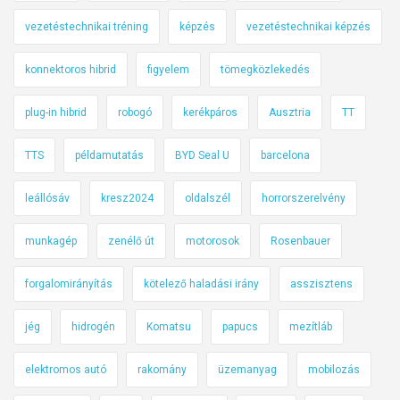
vezetéstechnikai tréning
képzés
vezetéstechnikai képzés
konnektoros hibrid
figyelem
tömegközlekedés
plug-in hibrid
robogó
kerékpáros
Ausztria
TT
TTS
példamutatás
BYD Seal U
barcelona
leállósáv
kresz2024
oldalszél
horrorszerelvény
munkagép
zenélő út
motorosok
Rosenbauer
forgalomirányítás
kötelező haladási irány
asszisztens
jég
hidrogén
Komatsu
papucs
mezítláb
elektromos autó
rakomány
üzemanyag
mobilozás