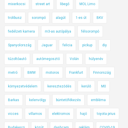
i
mixerkocsi
street art
libegő
MOL Limo
k
!
trolibusz
sorompó
alagút
1-es út
BKV
fedélzeti kamera
m3-as autópálya
félsorompó
Spanyolország
Jaguar
felicia
pickup
diy
tűzoltóautó
autómegosztó
Volán
hülyenév
metró
BMW
motoros
Frankfurt
Finnország
környezetvédelem
kereszteződés
kerülő
M0
Barkas
kelenvölgy
büntetőfékezés
embléma
vicces
villamos
elektromos
hajó
toyota prius
Budakeszi
közút
dashcam
reklám
COVID-19