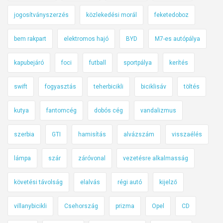
jogosítványszerzés
közlekedési morál
feketedoboz
bem rakpart
elektromos hajó
BYD
M7-es autópálya
kapubejáró
foci
futball
sportpálya
kerítés
swift
fogyasztás
teherbicikli
biciklisáv
töltés
kutya
fantomcég
dobós cég
vandalizmus
szerbia
GTI
hamisítás
alvázszám
visszaélés
lámpa
szár
záróvonal
vezetésre alkalmasság
követési távolság
elalvás
régi autó
kijelző
villanybicikli
Csehország
prizma
Opel
CD