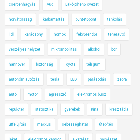
cserbenhagyás
Audi
Lakó-pihenő övezet
horvátország
karbantartás
büntetőpont
tankolás
lidl
karácsony
homok
fekvőrendőr
teherautó
veszélyes helyzet
mikromobilitás
alkohol
bor
hannover
biztonság
Toyota
téli gumi
autonóm autózás
tesla
LED
párásodás
zebra
autó
motor
agresszió
elektromos busz
repülőtér
statisztika
gyerekek
Kína
kresz tábla
útfelújítás
maxxus
sebességhatár
útépítés
lakat
elektromos kamion
alkatrész
művészet