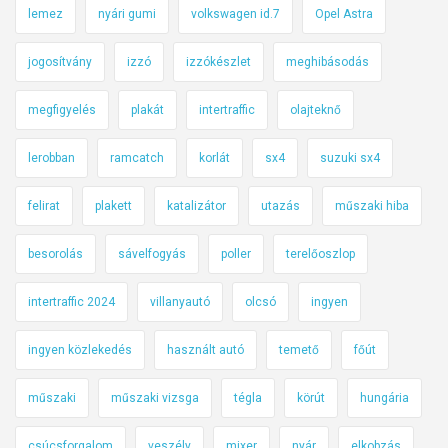
lemez
nyári gumi
volkswagen id.7
Opel Astra
jogosítvány
izzó
izzókészlet
meghibásodás
megfigyelés
plakát
intertraffic
olajteknő
lerobban
ramcatch
korlát
sx4
suzuki sx4
felirat
plakett
katalizátor
utazás
műszaki hiba
besorolás
sávelfogyás
poller
terelőoszlop
intertraffic 2024
villanyautó
olcsó
ingyen
ingyen közlekedés
használt autó
temető
főút
műszaki
műszaki vizsga
tégla
körút
hungária
csúcsforgalom
veszély
mixer
nyár
elkobzás