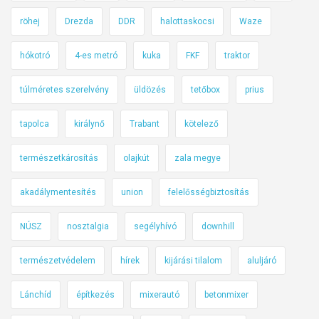
t
röhej
Drezda
DDR
halottaskocsi
Waze
t
y
hókotró
4-es metró
kuka
FKF
traktor
ú
?
túlméretes szerelvény
üldözés
tetőbox
prius
P
é
tapolca
királynő
Trabant
kötelező
c
s
természetkárosítás
olajkút
zala megye
e
akadálymentesítés
union
felelősségbiztosítás
t
t
NÚSZ
nosztalgia
segélyhívó
downhill
m
ű
természetvédelem
hírek
kijárási tilalom
aluljáró
k
ö
Lánchíd
építkezés
mixerautó
betonmixer
d