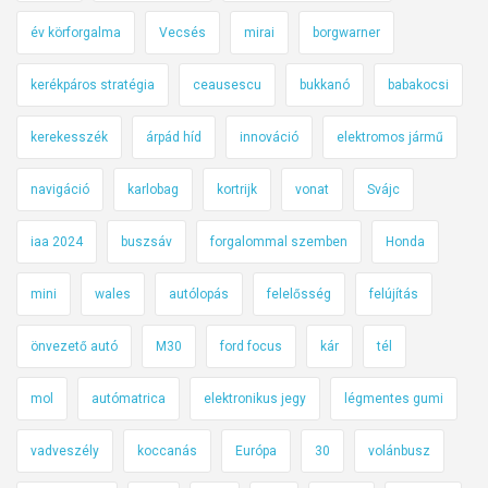
év körforgalma
Vecsés
mirai
borgwarner
kerékpáros stratégia
ceausescu
bukkanó
babakocsi
kerekesszék
árpád híd
innováció
elektromos jármű
navigáció
karlobag
kortrijk
vonat
Svájc
iaa 2024
buszsáv
forgalommal szemben
Honda
mini
wales
autólopás
felelősség
felújítás
önvezető autó
M30
ford focus
kár
tél
mol
autómatrica
elektronikus jegy
légmentes gumi
vadveszély
koccanás
Európa
30
volánbusz