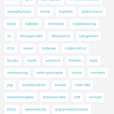
utastájékoztatás
húsvét
kispolszki
pötördi szerviz
bicske
köpködés
Szentendre
szabálytalanság
vw
felesleges tábla
útburkolati jel
hidrogénautó
8126
renault
közbringa
megbocsátó út
éjszaka
suzuki
autóroncs
Budaörs
bogár
örményország
relatív gyorshajtás
francia
mercedes
jegy
autópálya-pihenő
autóipar
hibás tábla
vezetéstámogatás
kézműves tábla
USA
vw bogár
Párizs
balesetveszély
programajánlómúzeum