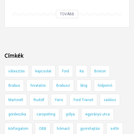
L
TOVÁBB
a
k
a
t
h
Címkék
e
l
választás
kapcsolat
Ford
Ka
Brixton
y
e
Brabus
hivatalos
Brabusz
blog
hídpornó
t
t
Martorell
Rudolf
Yaris
Ford Transit
vadász
d
u
gördeszka
carspotting
gólya
egyirányú utca
g
körforgalom
OBB
hómaró
gyorshajtás
sofőr
a