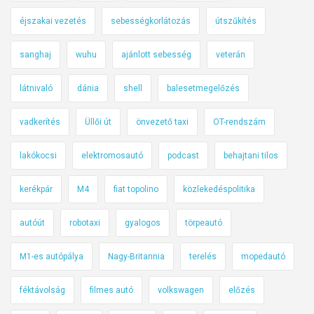
éjszakai vezetés
sebességkorlátozás
útszűkítés
sanghaj
wuhu
ajánlott sebesség
veterán
látnivaló
dánia
shell
balesetmegelőzés
vadkerítés
Üllői út
önvezető taxi
OT-rendszám
lakókocsi
elektromosautó
podcast
behajtani tilos
kerékpár
M4
fiat topolino
közlekedéspolitika
autóút
robotaxi
gyalogos
törpeautó
M1-es autópálya
Nagy-Britannia
terelés
mopedautó
féktávolság
filmes autó
volkswagen
előzés