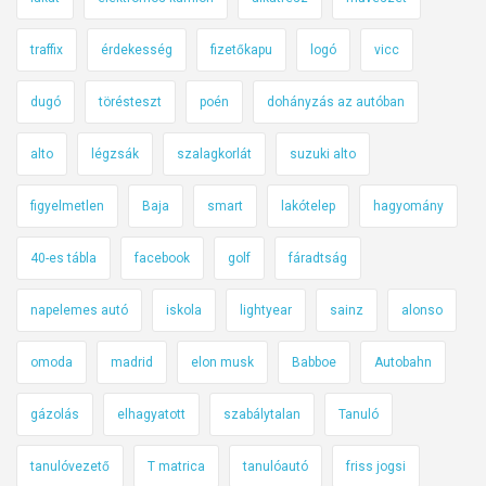
traffix
érdekesség
fizetőkapu
logó
vicc
dugó
törésteszt
poén
dohányzás az autóban
alto
légzsák
szalagkorlát
suzuki alto
figyelmetlen
Baja
smart
lakótelep
hagyomány
40-es tábla
facebook
golf
fáradtság
napelemes autó
iskola
lightyear
sainz
alonso
omoda
madrid
elon musk
Babboe
Autobahn
gázolás
elhagyatott
szabálytalan
Tanuló
tanulóvezető
T matrica
tanulóautó
friss jogsi