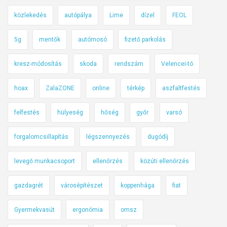
közlekedés
autópálya
Lime
dízel
FEOL
5g
mentők
autómosó
fizető parkolás
kresz-módosítás
skoda
rendszám
Velencei-tó
hoax
ZalaZONE
online
térkép
aszfaltfestés
felfestés
hülyeség
hőség
győr
varsó
forgalomcsillapítás
légszennyezés
dugódíj
levegő munkacsoport
ellenőrzés
közúti ellenőrzés
gazdagrét
városépítészet
koppenhága
fiat
Gyermekvasút
ergonómia
omsz