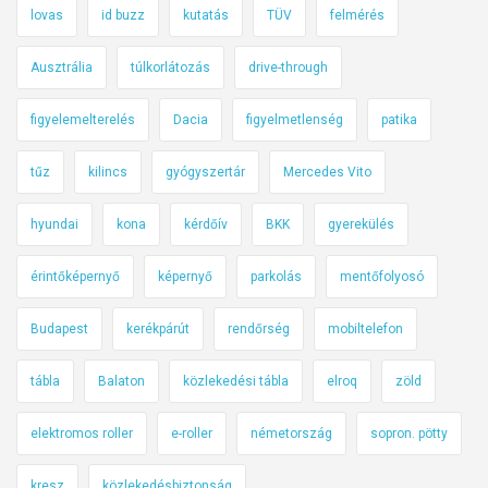
lovas
id buzz
kutatás
TÜV
felmérés
Ausztrália
túlkorlátozás
drive-through
figyelemelterelés
Dacia
figyelmetlenség
patika
tűz
kilincs
gyógyszertár
Mercedes Vito
hyundai
kona
kérdőív
BKK
gyerekülés
érintőképernyő
képernyő
parkolás
mentőfolyosó
Budapest
kerékpárút
rendőrség
mobiltelefon
tábla
Balaton
közlekedési tábla
elroq
zöld
elektromos roller
e-roller
németország
sopron. pötty
kresz
közlekedésbiztonság