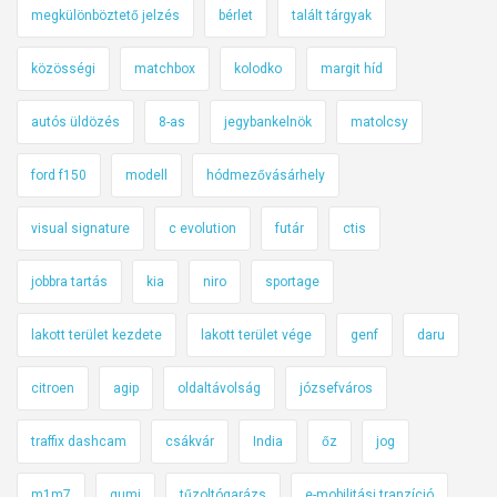
megkülönböztető jelzés
bérlet
talált tárgyak
közösségi
matchbox
kolodko
margit híd
autós üldözés
8-as
jegybankelnök
matolcsy
ford f150
modell
hódmezővásárhely
visual signature
c evolution
futár
ctis
jobbra tartás
kia
niro
sportage
lakott terület kezdete
lakott terület vége
genf
daru
citroen
agip
oldaltávolság
józsefváros
traffix dashcam
csákvár
India
őz
jog
m1m7
gumi
tűzoltógarázs
e-mobilitási tranzíció