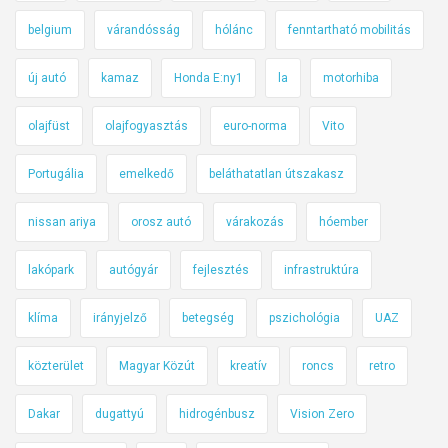
belgium
várandósság
hólánc
fenntartható mobilitás
új autó
kamaz
Honda E:ny1
la
motorhiba
olajfüst
olajfogyasztás
euro-norma
Vito
Portugália
emelkedő
beláthatatlan útszakasz
nissan ariya
orosz autó
várakozás
hóember
lakópark
autógyár
fejlesztés
infrastruktúra
klíma
irányjelző
betegség
pszichológia
UAZ
közterület
Magyar Közút
kreatív
roncs
retro
Dakar
dugattyú
hidrogénbusz
Vision Zero