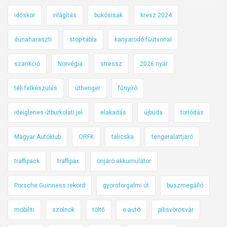
időskor
világítás
bukósisak
kresz 2024
dunaharaszti
stop-tábla
kanyarodó fűútvonal
szankció
Norvégia
stressz
2026 nyár
téli felkészülés
úthenger
fűnyíró
ideiglenes útburkolati jel
elakadás
újbuda
torlódás
Magyar Autóklub
ORFK
talicska
tengeralattjáró
traffipack
traffipax
önjáró akkumulátor
Porsche Guinness rekord
gyorsforgalmi út
buszmegálló
mobiliti
szolnok
töltő
e-autó
pilisvörösvár