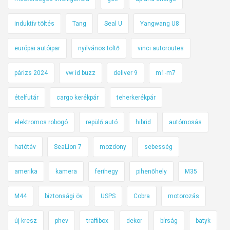
induktív töltés
Tang
Seal U
Yangwang U8
európai autóipar
nyilvános töltő
vinci autoroutes
párizs 2024
vw id buzz
deliver 9
m1-m7
ételfutár
cargo kerékpár
teherkerékpár
elektromos robogó
repülő autó
hibrid
autómosás
hatótáv
SeaLion 7
mozdony
sebesség
amerika
kamera
ferihegy
pihenőhely
M35
M44
biztonsági öv
USPS
Cobra
motorozás
új kresz
phev
traffibox
dekor
bírság
batyk