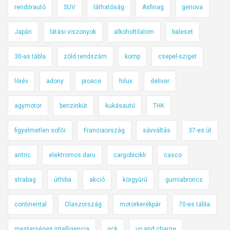
rendőrautó
SUV
láthatóság
Asfinag
genova
Japán
látási viszonyok
alkoholtilalom
baleset
30-as tábla
zöld rendszám
komp
csepel-sziget
lórév
adony
proace
hilux
deliver
agymotor
benzinkút
kukásautó
THK
figyelmetlen sofőr
Franciaország
sávváltás
37-es út
antric
elektromos daru
cargobicikli
casco
strabag
úthiba
akció
körgyűrű
gumiabroncs
continental
Olaszország
motorkerékpár
70-es tábla
mesterséges intelligencia
gck
up and charge