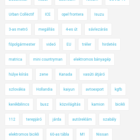
Urban Collëctif
ICE
opel frontera
Isuzu
3-as metró
megállás
4-es út
sávlezárás
főpolgármester
videó
EU
tréler
hirdetés
matrica
mini countryman
elektromos bányagép
hülye kiírás
zene
Kanada
vasúti átjáró
szlovákia
Hollandia
kaiyun
avtoexport
kgfb
kerékbilincs
busz
közvilágítás
kamion
bicikli
112
terepjáró
járda
autóreklám
szabály
elektromos bicikli
60-as tábla
M1
Nissan