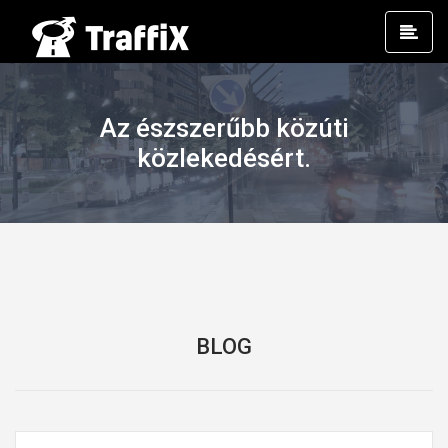
Prim
Men
Az észszerűbb közúti
közlekedésért.
BLOG