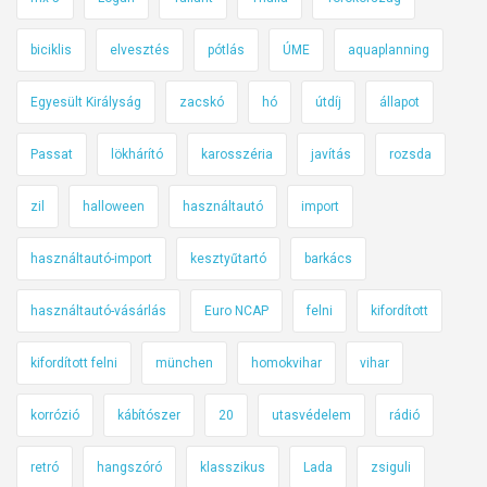
biciklis
elvesztés
pótlás
ÚME
aquaplanning
Egyesült Királyság
zacskó
hó
útdíj
állapot
Passat
lökhárító
karosszéria
javítás
rozsda
zil
halloween
használtautó
import
használtautó-import
kesztyűtartó
barkács
használtautó-vásárlás
Euro NCAP
felni
kifordított
kifordított felni
münchen
homokvihar
vihar
korrózió
kábítószer
20
utasvédelem
rádió
retró
hangszóró
klasszikus
Lada
zsiguli