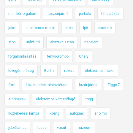
mini körforgalom
haszonjármű
parkoló
túltáblázás
juke
elektromos motor
drón
lpö
akasztó
stop
utánfutó
abszurdisztán
napelem
forgalomlassítás
fénysorompó
Chery
levegőminőség
Berlin
rekord
elektromos tricikli
ékm
közlekedési minisztérium
lázár jános
Tiggo 7
autónevek
elektromos vontatóhajó
togg
közlekedési lámpa
xpeng
autópiac
znojmo
jelzőlámpa
lipcse
vasút
múzeum