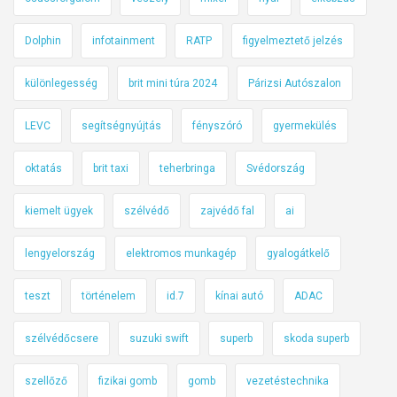
Dolphin
infotainment
RATP
figyelmeztető jelzés
különlegesség
brit mini túra 2024
Párizsi Autószalon
LEVC
segítségnyújtás
fényszóró
gyermekülés
oktatás
brit taxi
teherbringa
Svédország
kiemelt ügyek
szélvédő
zajvédő fal
ai
lengyelország
elektromos munkagép
gyalogátkelő
teszt
történelem
id.7
kínai autó
ADAC
szélvédőcsere
suzuki swift
superb
skoda superb
szellőző
fizikai gomb
gomb
vezetéstechnika