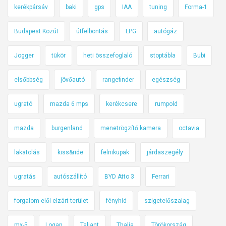
kerékpársáv
baki
gps
IAA
tuning
Forma-1
Budapest Közút
útfelbontás
LPG
autógáz
Jogger
tükör
heti összefoglaló
stoptábla
Bubi
elsőbbség
jövőautó
rangefinder
egészség
ugrató
mazda 6 mps
kerékcsere
rumpold
mazda
burgenland
menetrögzítő kamera
octavia
lakatolás
kiss&ride
felnikupak
járdaszegély
ugratás
autószállító
BYD Atto 3
Ferrari
forgalom elől elzárt terület
fényhíd
szigetelőszalag
mx-5
Logan
Taliant
Thalia
Törökország