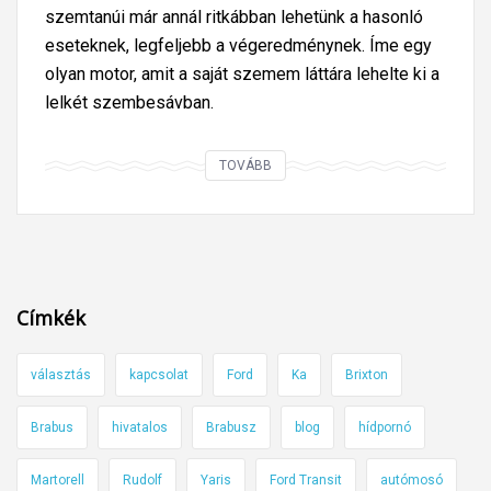
szemtanúi már annál ritkábban lehetünk a hasonló
eseteknek, legfeljebb a végeredménynek. Íme egy
olyan motor, amit a saját szemem láttára lehelte ki a
lelkét szembesávban.
A
TOVÁBB
s
z
e
m
e
Címkék
m
l
választás
kapcsolat
Ford
Ka
Brixton
á
t
Brabus
hivatalos
Brabusz
blog
hídpornó
t
á
Martorell
Rudolf
Yaris
Ford Transit
autómosó