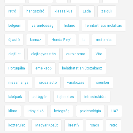
retró
hangszóró
klasszikus
Lada
zsiguli
belgium
várandósság
hólánc
fenntartható mobilitás
új autó
kamaz
Honda E:ny1
la
motorhiba
olajfüst
olajfogyasztás
euro-norma
Vito
Portugália
emelkedő
beláthatatlan útszakasz
nissan ariya
orosz autó
várakozás
hóember
lakópark
autógyár
fejlesztés
infrastruktúra
klíma
irányjelző
betegség
pszichológia
UAZ
közterület
Magyar Közút
kreatív
roncs
retro