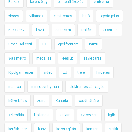
o
Barkas
kelenvölgy
büntetőfékezés
embléma
r
j
vicces
villamos
elektromos
hajó
toyota prius
a
Budakeszi
közút
dashcam
reklám
COVID-19
Urban Collëctif
ICE
opel frontera
Isuzu
3-as metró
megállás
4-es út
sávlezárás
főpolgármester
videó
EU
tréler
hirdetés
matrica
mini countryman
elektromos bányagép
hülye kiírás
zene
Kanada
vasúti átjáró
szlovákia
Hollandia
kaiyun
avtoexport
kgfb
kerékbilincs
busz
közvilágítás
kamion
bicikli