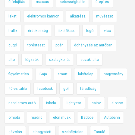
útfelújítás
maxxus
sebességhatár
útépítés
lakat
elektromos kamion
alkatrész
művészet
traffix
érdekesség
fizetőkapu
logó
vicc
dugó
törésteszt
poén
dohányzás az autóban
alto
légzsák
szalagkorlát
suzuki alto
figyelmetlen
Baja
smart
lakótelep
hagyomány
40-es tábla
facebook
golf
fáradtság
napelemes autó
iskola
lightyear
sainz
alonso
omoda
madrid
elon musk
Babboe
Autobahn
gázolás
elhagyatott
szabálytalan
Tanuló