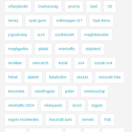
villanybicikli
Csehország
prizma
Opel
CD
lemez
nyári gumi
volkswagen id.7
Opel Astra
jogosítvány
izzó
izzókészlet
meghibásodás
megfigyelés
plakát
intertraffic
olajteknő
lerobban
ramcatch
korlát
sx4
suzuki sx4
felirat
plakett
katalizátor
utazás
műszaki hiba
besorolás
sávelfogyás
poller
terelőoszlop
intertraffic 2024
villanyautó
olcsó
ingyen
ingyen közlekedés
használt autó
temető
főút