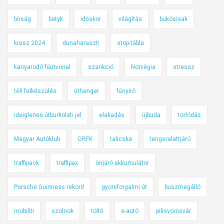
bírság
batyk
időskor
világítás
bukósisak
kresz 2024
dunaharaszti
stop-tábla
kanyarodó fűútvonal
szankció
Norvégia
stressz
téli felkészülés
úthenger
fűnyíró
ideiglenes útburkolati jel
elakadás
újbuda
torlódás
Magyar Autóklub
ORFK
talicska
tengeralattjáró
traffipack
traffipax
önjáró akkumulátor
Porsche Guinness rekord
gyorsforgalmi út
buszmegálló
mobiliti
szolnok
töltő
e-autó
pilisvörösvár