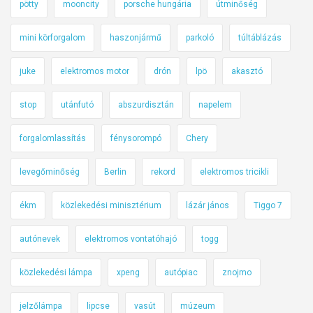
pötty
mooncity
porsche hungária
útminőség
mini körforgalom
haszonjármű
parkoló
túltáblázás
juke
elektromos motor
drón
lpö
akasztó
stop
utánfutó
abszurdisztán
napelem
forgalomlassítás
fénysorompó
Chery
levegőminőség
Berlin
rekord
elektromos tricikli
ékm
közlekedési minisztérium
lázár jános
Tiggo 7
autónevek
elektromos vontatóhajó
togg
közlekedési lámpa
xpeng
autópiac
znojmo
jelzőlámpa
lipcse
vasút
múzeum