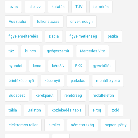
lovas
id buzz
kutatás
TÜV
felmérés
Ausztrália
túlkorlátozás
drive-through
figyelemelterelés
Dacia
figyelmetlenség
patika
tűz
kilincs
gyógyszertár
Mercedes Vito
hyundai
kona
kérdőív
BKK
gyerekülés
érintőképernyő
képernyő
parkolás
mentőfolyosó
Budapest
kerékpárút
rendőrség
mobiltelefon
tábla
Balaton
közlekedési tábla
elroq
zöld
elektromos roller
e-roller
németország
sopron. pötty