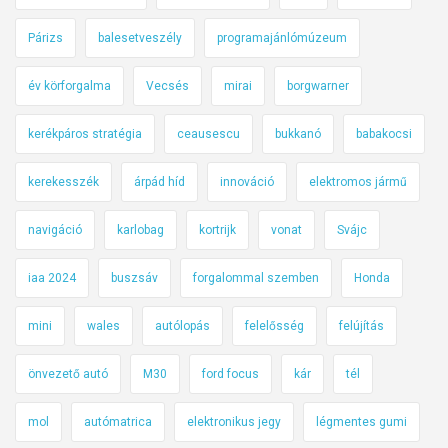
Párizs
balesetveszély
programajánlómúzeum
év körforgalma
Vecsés
mirai
borgwarner
kerékpáros stratégia
ceausescu
bukkanó
babakocsi
kerekesszék
árpád híd
innováció
elektromos jármű
navigáció
karlobag
kortrijk
vonat
Svájc
iaa 2024
buszsáv
forgalommal szemben
Honda
mini
wales
autólopás
felelősség
felújítás
önvezető autó
M30
ford focus
kár
tél
mol
autómatrica
elektronikus jegy
légmentes gumi