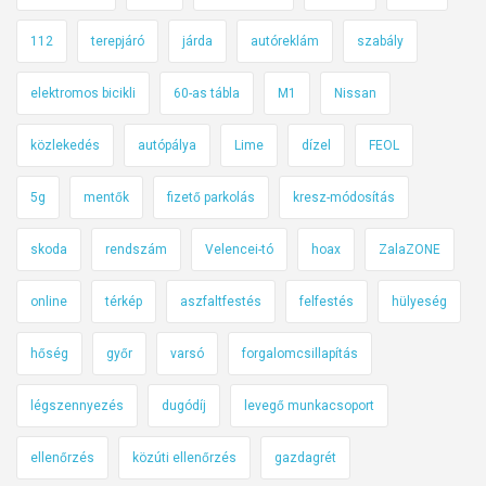
112
terepjáró
járda
autóreklám
szabály
elektromos bicikli
60-as tábla
M1
Nissan
közlekedés
autópálya
Lime
dízel
FEOL
5g
mentők
fizető parkolás
kresz-módosítás
skoda
rendszám
Velencei-tó
hoax
ZalaZONE
online
térkép
aszfaltfestés
felfestés
hülyeség
hőség
győr
varsó
forgalomcsillapítás
légszennyezés
dugódíj
levegő munkacsoport
ellenőrzés
közúti ellenőrzés
gazdagrét