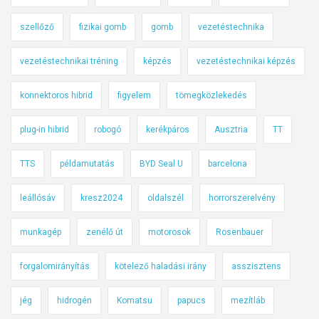
szellőző
fizikai gomb
gomb
vezetéstechnika
vezetéstechnikai tréning
képzés
vezetéstechnikai képzés
konnektoros hibrid
figyelem
tömegközlekedés
plug-in hibrid
robogó
kerékpáros
Ausztria
TT
TTS
példamutatás
BYD Seal U
barcelona
leállósáv
kresz2024
oldalszél
horrorszerelvény
munkagép
zenélő út
motorosok
Rosenbauer
forgalomirányítás
kötelező haladási irány
asszisztens
jég
hidrogén
Komatsu
papucs
mezítláb