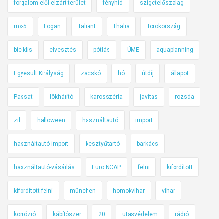
forgalom elől elzárt terület
fényhíd
szigetelőszalag
mx-5
Logan
Taliant
Thalia
Törökország
biciklis
elvesztés
pótlás
ÚME
aquaplanning
Egyesült Királyság
zacskó
hó
útdíj
állapot
Passat
lökhárító
karosszéria
javítás
rozsda
zil
halloween
használtautó
import
használtautó-import
kesztyűtartó
barkács
használtautó-vásárlás
Euro NCAP
felni
kifordított
kifordított felni
münchen
homokvihar
vihar
korrózió
kábítószer
20
utasvédelem
rádió