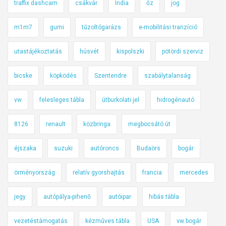
traffix dashcam
csákvár
India
őz
jog
m1m7
gumi
tűzoltógarázs
e-mobilitási tranzíció
utastájékoztatás
húsvét
kispolszki
pötördi szerviz
bicske
köpködés
Szentendre
szabálytalanság
vw
felesleges tábla
útburkolati jel
hidrogénautó
8126
renault
közbringa
megbocsátó út
éjszaka
suzuki
autóroncs
Budaörs
bogár
örményország
relatív gyorshajtás
francia
mercedes
jegy
autópálya-pihenő
autóipar
hibás tábla
vezetéstámogatás
kézműves tábla
USA
vw bogár