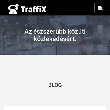
Prim
Men
Az észszerűbb közúti
közlekedésért.
BLOG