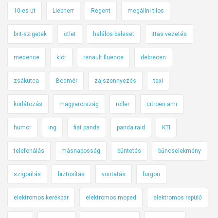
10-es út
Liebherr
Regent
megállni tilos
brit-szigetek
ötlet
halálos baleset
ittas vezetés
medence
klór
renault fluence
debrecen
zsákutca
Bodmér
zajszennyezés
taxi
korlátozás
magyarország
roller
citroen ami
humor
ing
fiat panda
panda raid
KTI
telefonálás
másnaposság
büntetés
bűncselekmény
szigorítás
biztosítás
vontatás
furgon
elektromos kerékpár
elektromos moped
elektromos repülő