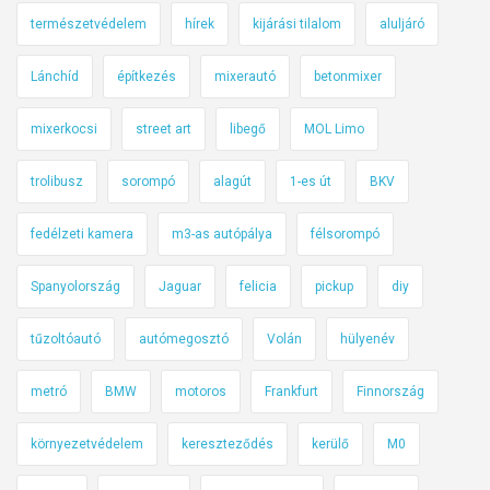
ö
természetvédelem
hírek
kijárási tilalom
aluljáró
z
b
Lánchíd
építkezés
mixerautó
betonmixer
e
n
mixerkocsi
street art
libegő
MOL Limo
e
g
trolibusz
sorompó
alagút
1-es út
BKV
y
G
fedélzeti kamera
m3-as autópálya
félsorompó
A
Spanyolország
Jaguar
felicia
pickup
diy
s
t
tűzoltóautó
autómegosztó
Volán
hülyenév
r
a
metró
BMW
motoros
Frankfurt
Finnország
m
o
környezetvédelem
kereszteződés
kerülő
M0
t