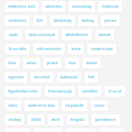
elektromos autó
rakomány
üzemanyag
mobilozás
rendőrautó
SUV
láthatóság
Asfinag
genova
Japán
látási viszonyok
alkoholtilalom
baleset
30-as tábla
zöld rendszám
komp
csepel-sziget
lórév
adony
proace
hilux
deliver
agymotor
benzinkút
kukásautó
THK
figyelmetlen sofőr
Franciaország
sávváltás
37-es út
antric
elektromos daru
cargobicikli
casco
strabag
úthiba
akció
körgyűrű
gumiabroncs