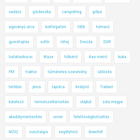
r
a
vadász
gördeszka
carspotting
gólya
p
egyirányú utca
körforgalom
OBB
hómaró
u
k
gyorshajtás
sofőr
röhej
Drezda
DDR
k
a
halottaskocsi
Waze
hókotró
4-es metró
kuka
n
t
FKF
traktor
túlméretes szerelvény
üldözés
e
l
tetőbox
prius
tapolca
királynő
Trabant
m
e
kötelező
természetkárosítás
olajkút
zala megye
n
akadálymentesítés
union
felelősségbiztosítás
e
t
NÚSZ
nosztalgia
segélyhívó
downhill
k