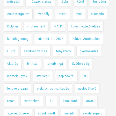
műszaki
műszaki vizsga
tégla
körút
hungária
csúcsforgalom
veszély
mixer
nyár
elkobzás
Dolphin
infotainment
RATP
figyelmeztető jelzés
különlegesség
brit mini túra 2024
Párizsi Autószalon
LEVC
segítségnyújtás
fényszóró
gyermekülés
oktatás
brit taxi
teherbringa
Svédország
kiemelt ügyek
szélvédő
zajvédő fal
ai
lengyelország
elektromos munkagép
gyalogátkelő
teszt
történelem
id.7
kínai autó
ADAC
szélvédőcsere
suzuki swift
superb
skoda superb