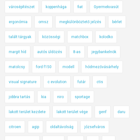
városépítészet
koppenhága
fiat
Gyermekvasút
ergonómia
omsz
megkülönböztető jelzés
bérlet
talált tárgyak
közösségi
matchbox
kolodko
margit híd
autós üldözés
8-as
jegybankelnök
matolcsy
ford f150
modell
hódmezővásárhely
visual signature
c evolution
futár
ctis
jobbra tartás
kia
niro
sportage
lakott terület kezdete
lakott terület vége
genf
daru
citroen
agip
oldaltávolság
józsefváros