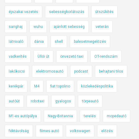
éjszakai vezetés
sebességkorlátozás
útszűkítés
sanghaj
wuhu
ajánlott sebesség
veterán
látnivaló
dánia
shell
balesetmegelőzés
vadkerítés
Üllői út
önvezető taxi
OT-rendszám
lakókocsi
elektromosautó
podcast
behajtani tilos
kerékpár
M4
fiat topolino
közlekedéspolitika
autóút
robotaxi
gyalogos
törpeautó
M1-es autópálya
Nagy-Britannia
terelés
mopedautó
féktávolság
filmes autó
volkswagen
előzés