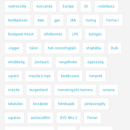
vadveszély
koccanás
Európa
30
volánbusz
kerékpársáv
baki
gps
IAA
tuning
Forma-1
Budapest Közút
útfelbontás
LPG
autógáz
Jogger
tükör
heti összefoglaló
stoptábla
Bubi
elsőbbség
jövőautó
rangefinder
egészség
ugrató
mazda 6 mps
kerékcsere
rumpold
mazda
burgenland
menetrögzítő kamera
octavia
lakatolás
kiss&ride
felnikupak
járdaszegély
ugratás
autószállító
BYD Atto 3
Ferrari