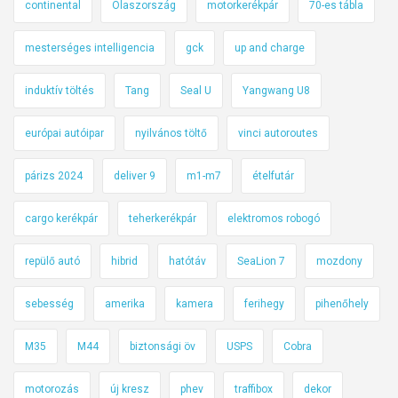
continental
Olaszország
motorkerékpár
70-es tábla
mesterséges intelligencia
gck
up and charge
induktív töltés
Tang
Seal U
Yangwang U8
európai autóipar
nyilvános töltő
vinci autoroutes
párizs 2024
deliver 9
m1-m7
ételfutár
cargo kerékpár
teherkerékpár
elektromos robogó
repülő autó
hibrid
hatótáv
SeaLion 7
mozdony
sebesség
amerika
kamera
ferihegy
pihenőhely
M35
M44
biztonsági öv
USPS
Cobra
motorozás
új kresz
phev
traffibox
dekor