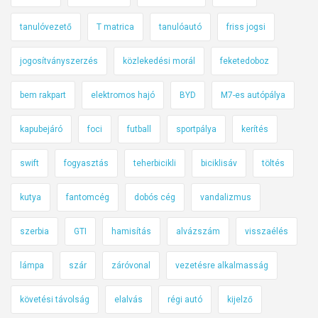
tanulóvezető
T matrica
tanulóautó
friss jogsi
jogosítványszerzés
közlekedési morál
feketedoboz
bem rakpart
elektromos hajó
BYD
M7-es autópálya
kapubejáró
foci
futball
sportpálya
kerítés
swift
fogyasztás
teherbicikli
biciklisáv
töltés
kutya
fantomcég
dobós cég
vandalizmus
szerbia
GTI
hamisítás
alvázszám
visszaélés
lámpa
szár
záróvonal
vezetésre alkalmasság
követési távolság
elalvás
régi autó
kijelző