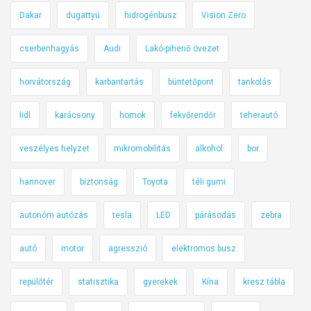
Dakar
dugattyú
hidrogénbusz
Vision Zero
cserbenhagyás
Audi
Lakó-pihenő övezet
horvátország
karbantartás
büntetőpont
tankolás
lidl
karácsony
homok
fekvőrendőr
teherautó
veszélyes helyzet
mikromobilitás
alkohol
bor
hannover
biztonság
Toyota
téli gumi
autonóm autózás
tesla
LED
párásodás
zebra
autó
motor
agresszió
elektromos busz
repülőtér
statisztika
gyerekek
Kína
kresz tábla