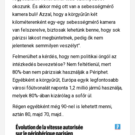
okozunk. És akkor még ott van a sebességmérő
kamera buli! Azzal, hogy a körgyűrűn két
kilométerenként egy-egy sebességmérő kamera
van felszerelve, biztosak lehetünk benne, hogy sok
párizsi lakost megbüntetnek, pedig ők nem
jelentenek semmilyen veszélyt”.
Felmerülhet a kérdés, hogy nem politikai öngól az
intézkedés bevezetése? Nem feltétlenül, mert
80%-ban nem párizsiak használják a Périphet.
Egyébként a körgyűrűt, Európa egyik legfontosabb
városi főútvonalát naponta 1,2 millió jármű használja,
melyek 80%-ában kizárólag a sofőr ül.
Régen egyébként még 90-nel is lehetett menni,
aztán 80, majd 70, majd...