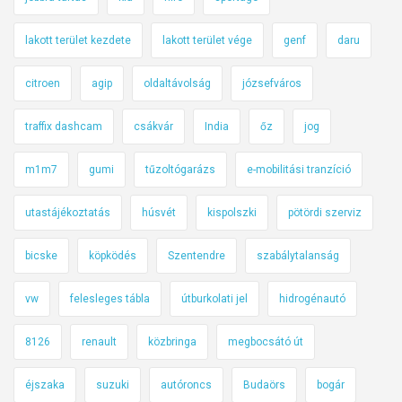
lakott terület kezdete
lakott terület vége
genf
daru
citroen
agip
oldaltávolság
józsefváros
traffix dashcam
csákvár
India
őz
jog
m1m7
gumi
tűzoltógarázs
e-mobilitási tranzíció
utastájékoztatás
húsvét
kispolszki
pötördi szerviz
bicske
köpködés
Szentendre
szabálytalanság
vw
felesleges tábla
útburkolati jel
hidrogénautó
8126
renault
közbringa
megbocsátó út
éjszaka
suzuki
autóroncs
Budaörs
bogár