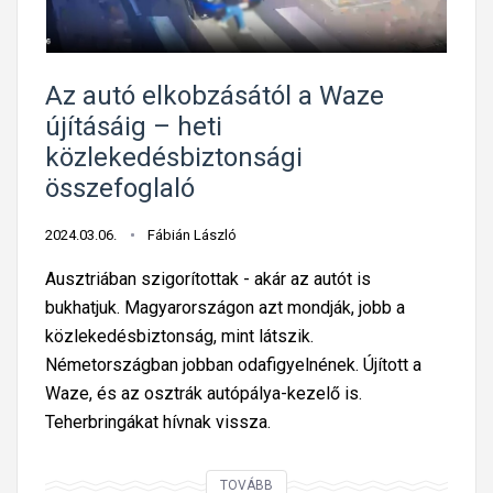
b
a
l
e
Az autó elkobzásától a Waze
s
újításáig – heti
e
közlekedésbiztonsági
t
összefoglaló
e
k
2024.03.06.
Fábián László
t
Ausztriában szigorítottak - akár az autót is
ő
bukhatjuk. Magyarországon azt mondják, jobb a
l
közlekedésbiztonság, mint látszik.
a
Németországban jobban odafigyelnének. Újított a
z
Waze, és az osztrák autópálya-kezelő is.
ü
Teherbringákat hívnak vissza.
t
k
A
TOVÁBB
ö