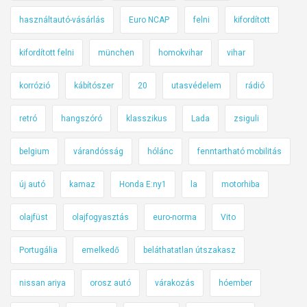
használtautó-vásárlás
Euro NCAP
felni
kifordított
kifordított felni
münchen
homokvihar
vihar
korrózió
kábítószer
20
utasvédelem
rádió
retró
hangszóró
klasszikus
Lada
zsiguli
belgium
várandósság
hólánc
fenntartható mobilitás
új autó
kamaz
Honda E:ny1
la
motorhiba
olajfüst
olajfogyasztás
euro-norma
Vito
Portugália
emelkedő
beláthatatlan útszakasz
nissan ariya
orosz autó
várakozás
hóember