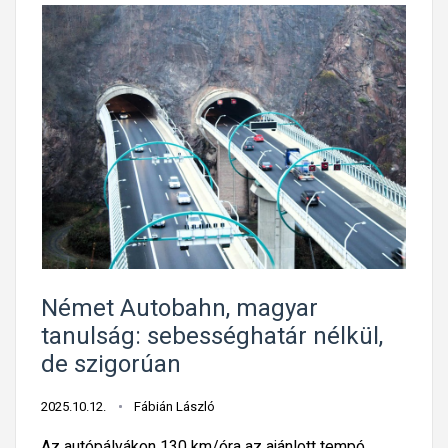
Német Autobahn, magyar
tanulság: sebességhatár nélkül,
de szigorúan
2025.10.12.
Fábián László
Az autópályákon 130 km/óra az ajánlott tempó,