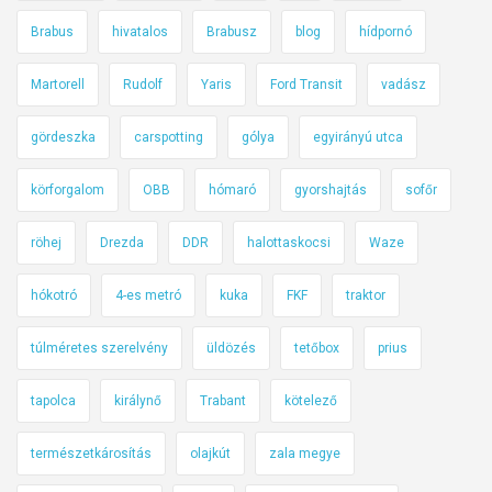
e
e
g
Brabus
hivatalos
Brabusz
blog
hídpornó
t
n
–
e
t
h
Martorell
Rudolf
Yaris
Ford Transit
vadász
g
c
e
e
s
gördeszka
carspotting
gólya
egyirányú utca
t
n
i
i
körforgalom
OBB
hómaró
gyorshajtás
sofőr
v
n
k
e
á
ö
röhej
Drezda
DDR
halottaskocsi
Waze
z
l
z
e
s
l
hókotró
4-es metró
kuka
FKF
traktor
t
z
e
é
s
k
túlméretes szerelvény
üldözés
tetőbox
prius
s
z
e
i
a
d
tapolca
királynő
Trabant
kötelező
g
b
é
–
á
s
természetkárosítás
olajkút
zala megye
h
l
b