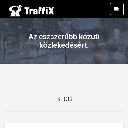
Prim
Men
Az észszerűbb közúti
közlekedésért.
BLOG