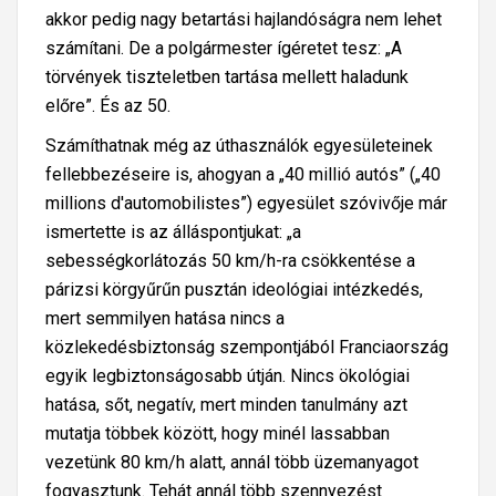
l
akkor pedig nagy betartási hajlandóságra nem lehet
,
számítani. De a polgármester ígéretet tesz: „A
d
törvények tiszteletben tartása mellett haladunk
e
előre”. És az 50.
s
Számíthatnak még az úthasználók egyesületeinek
z
fellebbezéseire is, ahogyan a „40 millió autós” („40
i
millions d'automobilistes”) egyesület szóvivője már
g
ismertette is az álláspontjukat: „a
o
sebességkorlátozás 50 km/h-ra csökkentése a
r
párizsi körgyűrűn pusztán ideológiai intézkedés,
ú
mert semmilyen hatása nincs a
a
közlekedésbiztonság szempontjából Franciaország
n
egyik legbiztonságosabb útján. Nincs ökológiai
hatása, sőt, negatív, mert minden tanulmány azt
mutatja többek között, hogy minél lassabban
vezetünk 80 km/h alatt, annál több üzemanyagot
fogyasztunk. Tehát annál több szennyezést