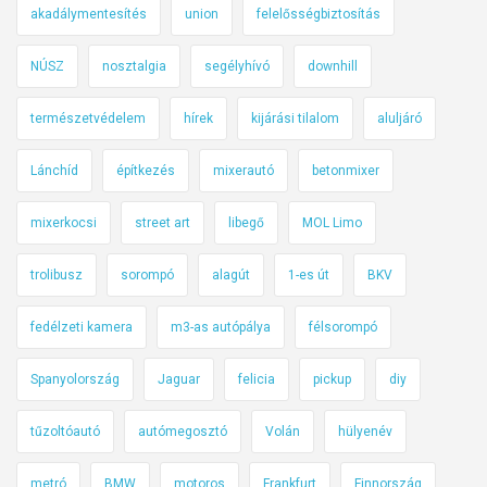
e
akadálymentesítés
union
felelősségbiztosítás
y
i
t
t
z
NÚSZ
nosztalgia
segélyhívó
downhill
i
a
t
k
l
o
természetvédelem
hírek
kijárási tilalom
aluljáró
ö
a
n
z
n
s
Lánchíd
építkezés
mixerautó
betonmixer
l
u
á
e
l
g
mixerkocsi
street art
libegő
MOL Limo
k
a
i
e
l
ö
trolibusz
sorompó
alagút
1-es út
BKV
d
a
s
é
k
fedélzeti kamera
m3-as autópálya
félsorompó
s
s
ó
z
Spanyolország
Jaguar
felicia
pickup
diy
b
-
e
i
p
f
tűzoltóautó
autómegosztó
Volán
hülyenév
z
i
o
t
h
g
metró
BMW
motoros
Frankfurt
Finnország