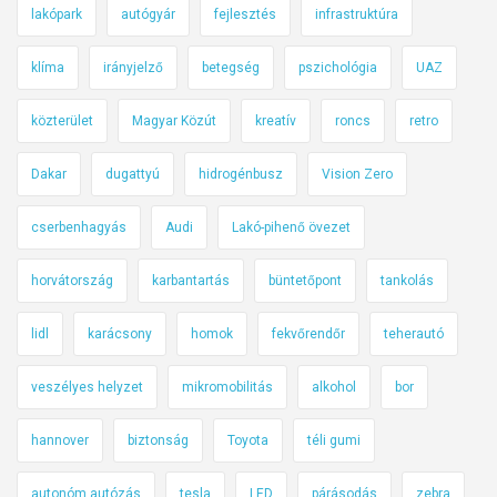
lakópark
autógyár
fejlesztés
infrastruktúra
klíma
irányjelző
betegség
pszichológia
UAZ
közterület
Magyar Közút
kreatív
roncs
retro
Dakar
dugattyú
hidrogénbusz
Vision Zero
cserbenhagyás
Audi
Lakó-pihenő övezet
horvátország
karbantartás
büntetőpont
tankolás
lidl
karácsony
homok
fekvőrendőr
teherautó
veszélyes helyzet
mikromobilitás
alkohol
bor
hannover
biztonság
Toyota
téli gumi
autonóm autózás
tesla
LED
párásodás
zebra