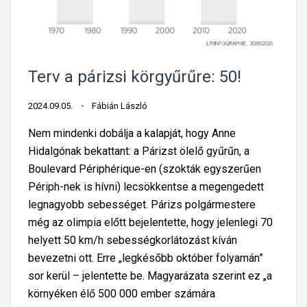
,
m
a
g
Terv a párizsi körgyűrűre: 50!
y
a
2024.09.05.
Fábián László
r
Nem mindenki dobálja a kalapját, hogy Anne
t
Hidalgónak bekattant: a Párizst ölelő gyűrűn, a
a
Boulevard Périphérique-en (szokták egyszerűen
n
Périph-nek is hívni) lecsökkentse a megengedett
u
legnagyobb sebességet. Párizs polgármestere
l
még az olimpia előtt bejelentette, hogy jelenlegi 70
s
helyett 50 km/h sebességkorlátozást kíván
á
bevezetni ott. Erre „legkésőbb október folyamán”
g
sor kerül – jelentette be. Magyarázata szerint ez „a
:
környéken élő 500 000 ember számára
s