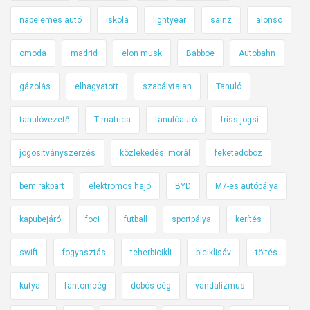
napelemes autó
iskola
lightyear
sainz
alonso
omoda
madrid
elon musk
Babboe
Autobahn
gázolás
elhagyatott
szabálytalan
Tanuló
tanulóvezető
T matrica
tanulóautó
friss jogsi
jogosítványszerzés
közlekedési morál
feketedoboz
bem rakpart
elektromos hajó
BYD
M7-es autópálya
kapubejáró
foci
futball
sportpálya
kerítés
swift
fogyasztás
teherbicikli
biciklisáv
töltés
kutya
fantomcég
dobós cég
vandalizmus