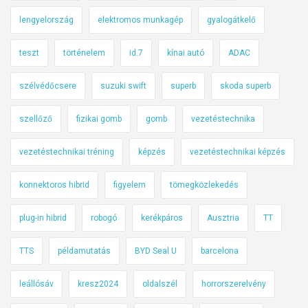
lengyelország
elektromos munkagép
gyalogátkelő
teszt
történelem
id.7
kínai autó
ADAC
szélvédőcsere
suzuki swift
superb
skoda superb
szellőző
fizikai gomb
gomb
vezetéstechnika
vezetéstechnikai tréning
képzés
vezetéstechnikai képzés
konnektoros hibrid
figyelem
tömegközlekedés
plug-in hibrid
robogó
kerékpáros
Ausztria
TT
TTS
példamutatás
BYD Seal U
barcelona
leállósáv
kresz2024
oldalszél
horrorszerelvény