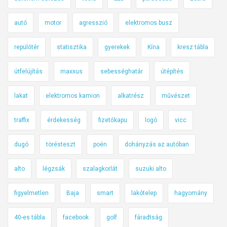
autó
motor
agresszió
elektromos busz
repülőtér
statisztika
gyerekek
Kína
kresz tábla
útfelújítás
maxxus
sebességhatár
útépítés
lakat
elektromos kamion
alkatrész
művészet
traffix
érdekesség
fizetőkapu
logó
vicc
dugó
törésteszt
poén
dohányzás az autóban
alto
légzsák
szalagkorlát
suzuki alto
figyelmetlen
Baja
smart
lakótelep
hagyomány
40-es tábla
facebook
golf
fáradtság