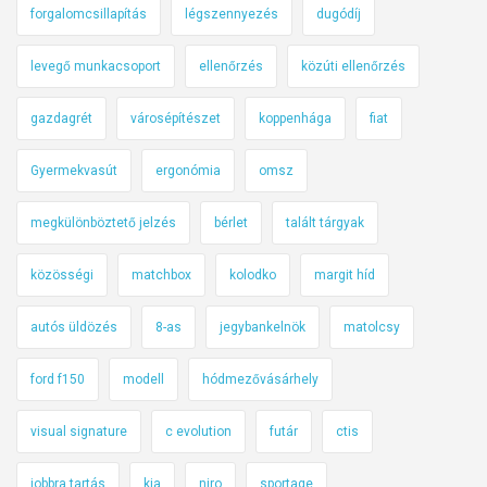
forgalomcsillapítás
légszennyezés
dugódíj
levegő munkacsoport
ellenőrzés
közúti ellenőrzés
gazdagrét
városépítészet
koppenhága
fiat
Gyermekvasút
ergonómia
omsz
megkülönböztető jelzés
bérlet
talált tárgyak
közösségi
matchbox
kolodko
margit híd
autós üldözés
8-as
jegybankelnök
matolcsy
ford f150
modell
hódmezővásárhely
visual signature
c evolution
futár
ctis
jobbra tartás
kia
niro
sportage