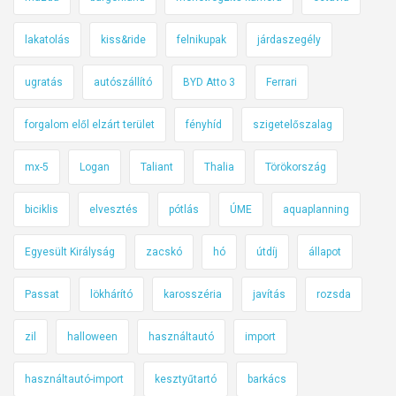
lakatolás
kiss&ride
felnikupak
járdaszegély
ugratás
autószállító
BYD Atto 3
Ferrari
forgalom elől elzárt terület
fényhíd
szigetelőszalag
mx-5
Logan
Taliant
Thalia
Törökország
biciklis
elvesztés
pótlás
ÚME
aquaplanning
Egyesült Királyság
zacskó
hó
útdíj
állapot
Passat
lökhárító
karosszéria
javítás
rozsda
zil
halloween
használtautó
import
használtautó-import
kesztyűtartó
barkács