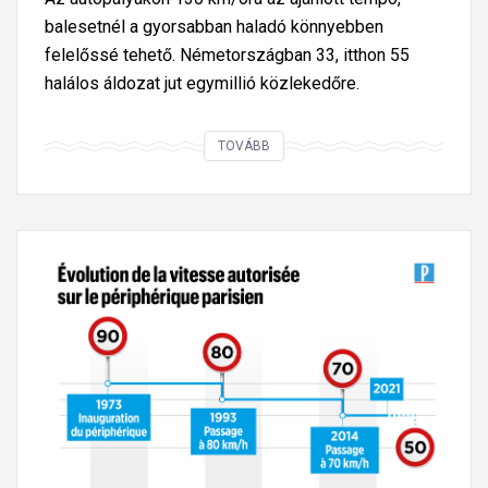
balesetnél a gyorsabban haladó könnyebben
felelőssé tehető. Németországban 33, itthon 55
halálos áldozat jut egymillió közlekedőre.
N
TOVÁBB
é
m
e
t
A
u
t
o
b
a
h
n