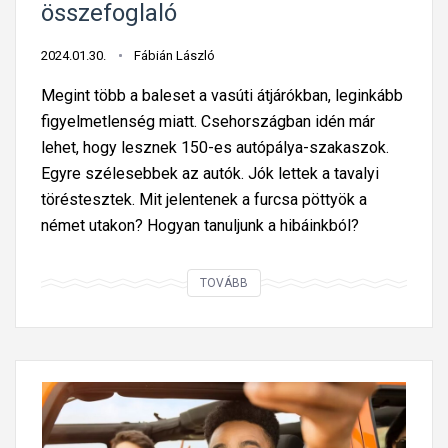
összefoglaló
a
i
W
g
2024.01.30.
Fábián László
a
–
z
Megint több a baleset a vasúti átjárókban, leginkább
h
e
figyelmetlenség miatt. Csehországban idén már
e
ú
lehet, hogy lesznek 150-es autópálya-szakaszok.
t
j
Egyre szélesebbek az autók. Jók lettek a tavalyi
i
í
töréstesztek. Mit jelentenek a furcsa pöttyök a
k
t
német utakon? Hogyan tanuljunk a hibáinkból?
ö
á
z
s
l
A
TOVÁBB
á
e
t
i
k
ö
g
e
b
–
d
b
h
é
v
e
s
a