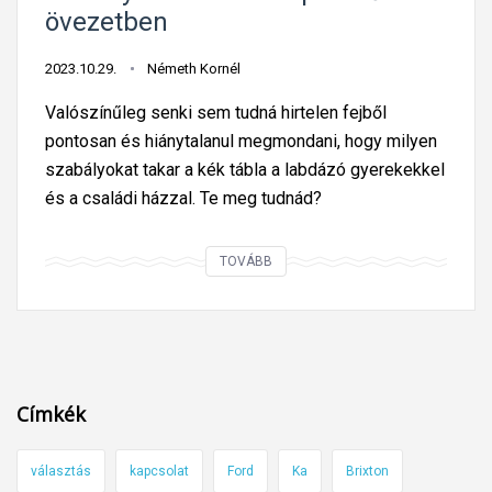
i
övezetben
h
g
o
é
2023.10.29.
Németh Kornél
l
s
Valószínűleg senki sem tudná hirtelen fejből
ó
O
pontosan és hiánytalanul megmondani, hogy milyen
g
b
szabályokat takar a kék tábla a labdázó gyerekekkel
i
i
és a családi házzal. Te meg tudnád?
a
-
i
W
o
E
a
TOVÁBB
k
n
n
a
n
K
i
y
e
t
i
n
ó
m
o
Címkék
l
i
b
a
n
i
választás
kapcsolat
Ford
Ka
Brixton
b
d
i