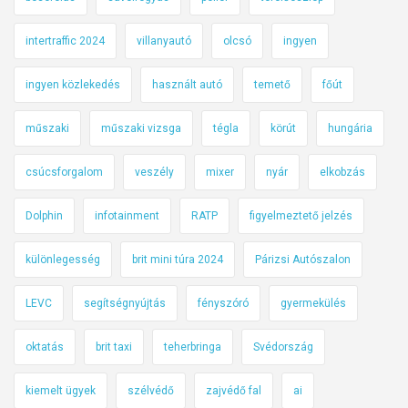
intertraffic 2024
villanyautó
olcsó
ingyen
ingyen közlekedés
használt autó
temető
főút
műszaki
műszaki vizsga
tégla
körút
hungária
csúcsforgalom
veszély
mixer
nyár
elkobzás
Dolphin
infotainment
RATP
figyelmeztető jelzés
különlegesség
brit mini túra 2024
Párizsi Autószalon
LEVC
segítségnyújtás
fényszóró
gyermekülés
oktatás
brit taxi
teherbringa
Svédország
kiemelt ügyek
szélvédő
zajvédő fal
ai