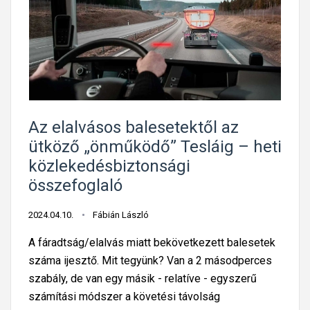
r
i
z
s
i
k
ö
Az elalvásos balesetektől az
r
ütköző „önműködő” Tesláig – heti
g
közlekedésbiztonsági
y
összefoglaló
ű
r
2024.04.10.
Fábián László
ű
A fáradtság/elalvás miatt bekövetkezett balesetek
r
száma ijesztő. Mit tegyünk? Van a 2 másodperces
e
szabály, de van egy másik - relatíve - egyszerű
:
számítási módszer a követési távolság
5