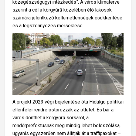
közegészségügyi intézkedés”. A város klímaterve
e
szerint a cél a körgyűrű közelében élő lakosok
b
számára jelentkező kellemetlenségek csökkentése
e
és a légszennyezés mérséklése.
s
s
é
g
h
a
t
á
r
n
A projekt 2023 végi bejelentése óta Hidalgo politikai
é
ellenfelei rendre ostorozzák az ötletet. És bár a
l
város dönthet a körgyűrű sorsáról, a
k
rendőrprefektusnak még mindig lehet beleszólása,
ü
ugyanis egyszerűen nem állítják át a traffipaxokat –