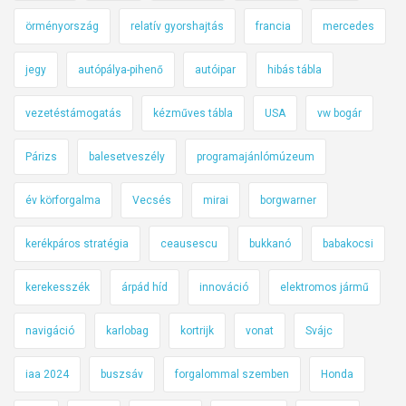
örményország
relatív gyorshajtás
francia
mercedes
jegy
autópálya-pihenő
autóipar
hibás tábla
vezetéstámogatás
kézműves tábla
USA
vw bogár
Párizs
balesetveszély
programajánlómúzeum
év körforgalma
Vecsés
mirai
borgwarner
kerékpáros stratégia
ceausescu
bukkanó
babakocsi
kerekesszék
árpád híd
innováció
elektromos jármű
navigáció
karlobag
kortrijk
vonat
Svájc
iaa 2024
buszsáv
forgalommal szemben
Honda