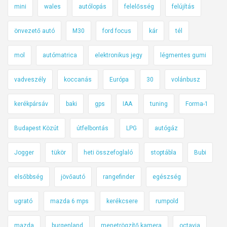
mini
wales
autólopás
felelősség
felújítás
önvezető autó
M30
ford focus
kár
tél
mol
autómatrica
elektronikus jegy
légmentes gumi
vadveszély
koccanás
Európa
30
volánbusz
kerékpársáv
baki
gps
IAA
tuning
Forma-1
Budapest Közút
útfelbontás
LPG
autógáz
Jogger
tükör
heti összefoglaló
stoptábla
Bubi
elsőbbség
jövőautó
rangefinder
egészség
ugrató
mazda 6 mps
kerékcsere
rumpold
mazda
burgenland
menetrögzítő kamera
octavia