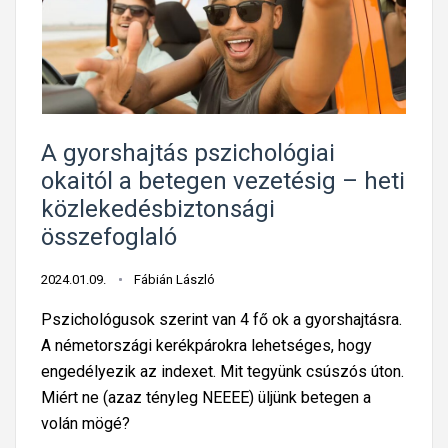
t
b
s
i
i
ú
k
z
t
ö
t
i
z
o
á
l
n
t
A gyorshajtás pszichológiai
e
s
j
okaitól a betegen vezetésig – heti
k
á
á
közlekedésbiztonsági
e
g
r
összefoglaló
d
i
ó
é
ö
s
2024.01.09.
Fábián László
s
s
b
b
Pszichológusok szerint van 4 fő ok a gyorshajtásra.
s
a
i
A németországi kerékpárokra lehetséges, hogy
z
l
z
engedélyezik az indexet. Mit tegyünk csúszós úton.
e
e
t
Miért ne (azaz tényleg NEEEE) üljünk betegen a
f
s
o
volán mögé?
o
e
n