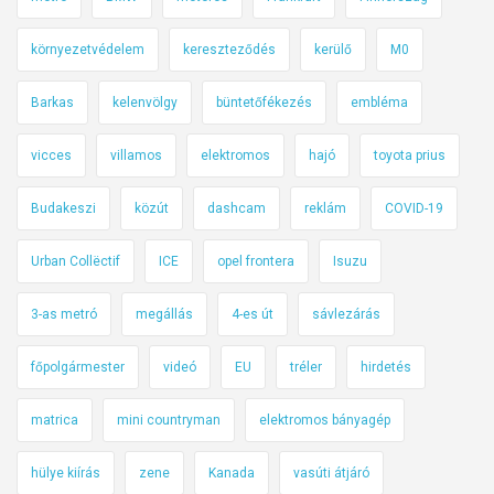
o
e
l
n
n
a
környezetvédelem
kereszteződés
kerülő
M0
s
ő
l
á
ö
ó
Barkas
kelenvölgy
büntetőfékezés
embléma
g
v
i
e
vicces
villamos
elektromos
hajó
toyota prius
ö
z
s
Budakeszi
közút
dashcam
reklám
COVID-19
e
s
t
Urban Collëctif
ICE
opel frontera
Isuzu
z
b
e
e
3-as metró
megállás
4-es út
sávlezárás
f
n
o
főpolgármester
videó
EU
tréler
hirdetés
g
l
matrica
mini countryman
elektromos bányagép
a
l
hülye kiírás
zene
Kanada
vasúti átjáró