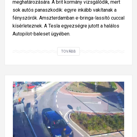
meghatározására. A brit kormány vizsgálódik, mert
0
sok autós panaszkodik: egyre inkább vakítanak a
!
fényszórók. Amszterdamban e-bringa-lassító cuccal
kísérleteznek. A Tesla egyezségre jutott a halálos
Autopilot-baleset ügyében.
A
TOVÁBB
z
e
l
a
l
v
á
s
o
s