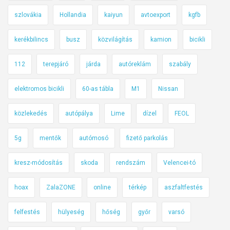
ó
szlovákia
Hollandia
kaiyun
avtoexport
kgfb
kerékbilincs
busz
közvilágítás
kamion
bicikli
112
terepjáró
járda
autóreklám
szabály
elektromos bicikli
60-as tábla
M1
Nissan
közlekedés
autópálya
Lime
dízel
FEOL
5g
mentők
autómosó
fizető parkolás
kresz-módosítás
skoda
rendszám
Velencei-tó
hoax
ZalaZONE
online
térkép
aszfaltfestés
felfestés
hülyeség
hőség
győr
varsó