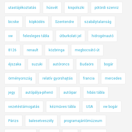
utastájékoztatás
húsvét
kispolszki
pötördi szerviz
bicske
köpködés
Szentendre
szabálytalanság
vw
felesleges tábla
útburkolati jel
hidrogénautó
8126
renault
közbringa
megbocsátó út
éjszaka
suzuki
autóroncs
Budaörs
bogár
örményország
relatív gyorshajtás
francia
mercedes
jegy
autópálya-pihenő
autóipar
hibás tábla
vezetéstámogatás
kézműves tábla
USA
vw bogár
Párizs
balesetveszély
programajánlómúzeum