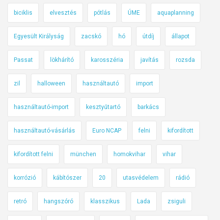
biciklis
elvesztés
pótlás
ÚME
aquaplanning
Egyesült Királyság
zacskó
hó
útdíj
állapot
Passat
lökhárító
karosszéria
javítás
rozsda
zil
halloween
használtautó
import
használtautó-import
kesztyűtartó
barkács
használtautó-vásárlás
Euro NCAP
felni
kifordított
kifordított felni
münchen
homokvihar
vihar
korrózió
kábítószer
20
utasvédelem
rádió
retró
hangszóró
klasszikus
Lada
zsiguli