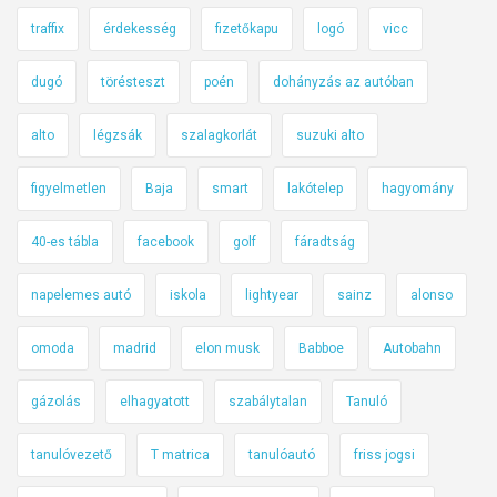
traffix
érdekesség
fizetőkapu
logó
vicc
dugó
törésteszt
poén
dohányzás az autóban
alto
légzsák
szalagkorlát
suzuki alto
figyelmetlen
Baja
smart
lakótelep
hagyomány
40-es tábla
facebook
golf
fáradtság
napelemes autó
iskola
lightyear
sainz
alonso
omoda
madrid
elon musk
Babboe
Autobahn
gázolás
elhagyatott
szabálytalan
Tanuló
tanulóvezető
T matrica
tanulóautó
friss jogsi