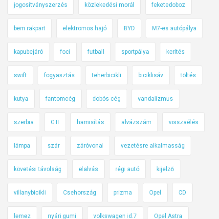
jogosítványszerzés
közlekedési morál
feketedoboz
bem rakpart
elektromos hajó
BYD
M7-es autópálya
kapubejáró
foci
futball
sportpálya
kerítés
swift
fogyasztás
teherbicikli
biciklisáv
töltés
kutya
fantomcég
dobós cég
vandalizmus
szerbia
GTI
hamisítás
alvázszám
visszaélés
lámpa
szár
záróvonal
vezetésre alkalmasság
követési távolság
elalvás
régi autó
kijelző
villanybicikli
Csehország
prizma
Opel
CD
lemez
nyári gumi
volkswagen id.7
Opel Astra