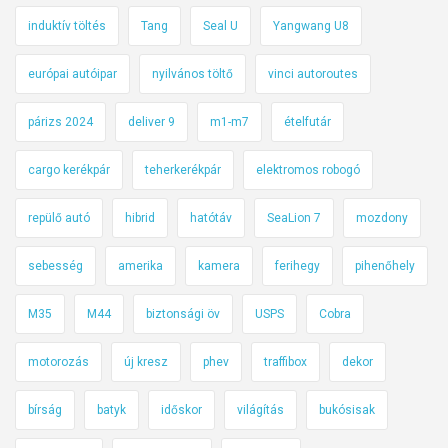
induktív töltés
Tang
Seal U
Yangwang U8
európai autóipar
nyilvános töltő
vinci autoroutes
párizs 2024
deliver 9
m1-m7
ételfutár
cargo kerékpár
teherkerékpár
elektromos robogó
repülő autó
hibrid
hatótáv
SeaLion 7
mozdony
sebesség
amerika
kamera
ferihegy
pihenőhely
M35
M44
biztonsági öv
USPS
Cobra
motorozás
új kresz
phev
traffibox
dekor
bírság
batyk
időskor
világítás
bukósisak