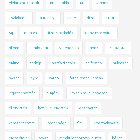
elektromos bicikli
60-as tábla
M1
Nissan
közlekedés
autópálya
Lime
dízel
FEOL
5g
mentők
fizető parkolás
kresz-módosítás
skoda
rendszám
Velencei-tó
hoax
ZalaZONE
online
térkép
aszfaltfestés
felfestés
hülyeség
hőség
győr
varsó
forgalomcsillapítás
légszennyezés
dugódíj
levegő munkacsoport
ellenőrzés
közúti ellenőrzés
gazdagrét
városépítészet
koppenhága
fiat
Gyermekvasút
ergonómia
omsz
megkülönböztető jelzés
bérlet