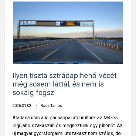
Ilyen tiszta sztrádapihenő-vécét
még sosem láttál, és nem is
sokáig fogsz!
2026.01.02.
Rácz Tamás
Átadása után alig pár nappal átgurultunk az M4-es
legújabb szakaszán és megnéztünk egy pihenőt. Az
új magyar gyorsforgalmi útszakasz nem széles, de