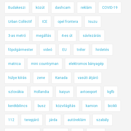
m
Budakeszi
közút
dashcam
reklám
COVID-19
i
s
Urban Collëctif
ICE
opel frontera
Isuzu
s
o
3-as metró
megállás
4-es út
sávlezárás
k
á
főpolgármester
videó
EU
tréler
hirdetés
i
g
matrica
mini countryman
elektromos bányagép
f
o
hülye kiírás
zene
Kanada
vasúti átjáró
g
s
szlovákia
Hollandia
kaiyun
avtoexport
kgfb
z
kerékbilincs
busz
közvilágítás
kamion
bicikli
!
112
terepjáró
járda
autóreklám
szabály