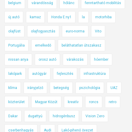
belgium
várandósság
hólánc
fenntartható mobilitás
új autó
kamaz
Honda E:ny1
la
motorhiba
olajfüst
olajfogyasztás
euro-norma
Vito
Portugália
emelkedő
beláthatatlan útszakasz
nissan ariya
orosz autó
várakozás
hóember
lakópark
autógyár
fejlesztés
infrastruktúra
klíma
irányjelző
betegség
pszichológia
UAZ
közterület
Magyar Közút
kreatív
roncs
retro
Dakar
dugattyú
hidrogénbusz
Vision Zero
cserbenhagyás
Audi
Lakó-pihenő övezet