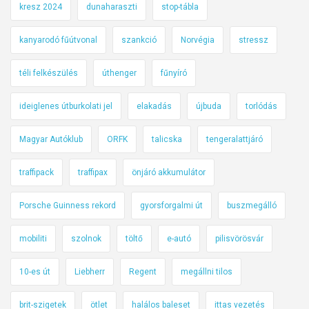
kresz 2024
dunaharaszti
stop-tábla
kanyarodó fűútvonal
szankció
Norvégia
stressz
téli felkészülés
úthenger
fűnyíró
ideiglenes útburkolati jel
elakadás
újbuda
torlódás
Magyar Autóklub
ORFK
talicska
tengeralattjáró
traffipack
traffipax
önjáró akkumulátor
Porsche Guinness rekord
gyorsforgalmi út
buszmegálló
mobiliti
szolnok
töltő
e-autó
pilisvörösvár
10-es út
Liebherr
Regent
megállni tilos
brit-szigetek
ötlet
halálos baleset
ittas vezetés