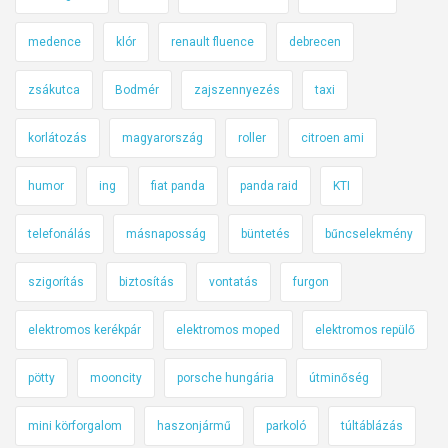
medence
klór
renault fluence
debrecen
zsákutca
Bodmér
zajszennyezés
taxi
korlátozás
magyarország
roller
citroen ami
humor
ing
fiat panda
panda raid
KTI
telefonálás
másnaposság
büntetés
bűncselekmény
szigorítás
biztosítás
vontatás
furgon
elektromos kerékpár
elektromos moped
elektromos repülő
pötty
mooncity
porsche hungária
útminőség
mini körforgalom
haszonjármű
parkoló
túltáblázás