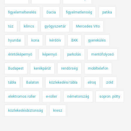
figyelemelterelés
Dacia
figyelmetlenség
patika
tűz
kilincs
gyógyszertár
Mercedes Vito
hyundai
kona
kérdőív
BKK
gyerekülés
érintőképernyő
képernyő
parkolás
mentőfolyosó
Budapest
kerékpárút
rendőrség
mobiltelefon
tábla
Balaton
közlekedési tábla
elroq
zöld
elektromos roller
e-roller
németország
sopron. pötty
közlekedésbiztonság
kresz