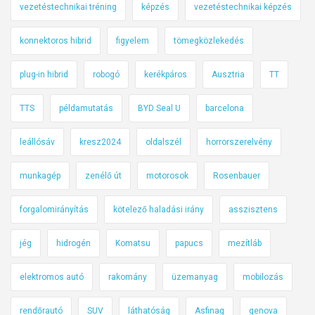
vezetéstechnikai tréning
képzés
vezetéstechnikai képzés
konnektoros hibrid
figyelem
tömegközlekedés
plug-in hibrid
robogó
kerékpáros
Ausztria
TT
TTS
példamutatás
BYD Seal U
barcelona
leállósáv
kresz2024
oldalszél
horrorszerelvény
munkagép
zenélő út
motorosok
Rosenbauer
forgalomirányítás
kötelező haladási irány
asszisztens
jég
hidrogén
Komatsu
papucs
mezítláb
elektromos autó
rakomány
üzemanyag
mobilozás
rendőrautó
SUV
láthatóság
Asfinag
genova