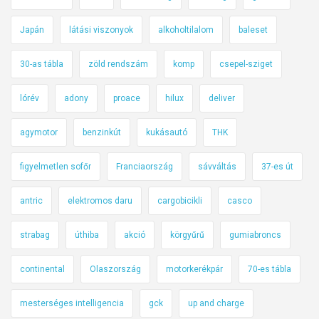
Japán
látási viszonyok
alkoholtilalom
baleset
30-as tábla
zöld rendszám
komp
csepel-sziget
lórév
adony
proace
hilux
deliver
agymotor
benzinkút
kukásautó
THK
figyelmetlen sofőr
Franciaország
sávváltás
37-es út
antric
elektromos daru
cargobicikli
casco
strabag
úthiba
akció
körgyűrű
gumiabroncs
continental
Olaszország
motorkerékpár
70-es tábla
mesterséges intelligencia
gck
up and charge