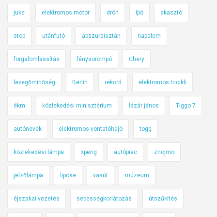
juke
elektromos motor
drón
lpö
akasztó
stop
utánfutó
abszurdisztán
napelem
forgalomlassítás
fénysorompó
Chery
levegőminőség
Berlin
rekord
elektromos tricikli
ékm
közlekedési minisztérium
lázár jános
Tiggo 7
autónevek
elektromos vontatóhajó
togg
közlekedési lámpa
xpeng
autópiac
znojmo
jelzőlámpa
lipcse
vasút
múzeum
éjszakai vezetés
sebességkorlátozás
útszűkítés