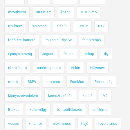
g
s
mixerkocsi
street art
libegő
MOL Limo
o
s
trolibusz
sorompó
alagút
1-es út
BKV
e
m
fedélzeti kamera
m3-as autópálya
félsorompó
l
Spanyolország
Jaguar
felicia
pickup
diy
á
t
tűzoltóautó
autómegosztó
Volán
hülyenév
t
á
metró
BMW
motoros
Frankfurt
Finnország
l
,
környezetvédelem
kereszteződés
kerülő
M0
é
s
Barkas
kelenvölgy
büntetőfékezés
embléma
n
e
vicces
villamos
elektromos
hajó
toyota prius