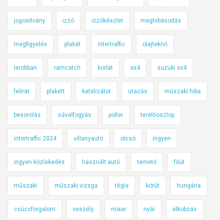
jogosítvány
izzó
izzókészlet
meghibásodás
megfigyelés
plakát
intertraffic
olajteknő
lerobban
ramcatch
korlát
sx4
suzuki sx4
felirat
plakett
katalizátor
utazás
műszaki hiba
besorolás
sávelfogyás
poller
terelőoszlop
intertraffic 2024
villanyautó
olcsó
ingyen
ingyen közlekedés
használt autó
temető
főút
műszaki
műszaki vizsga
tégla
körút
hungária
csúcsforgalom
veszély
mixer
nyár
elkobzás