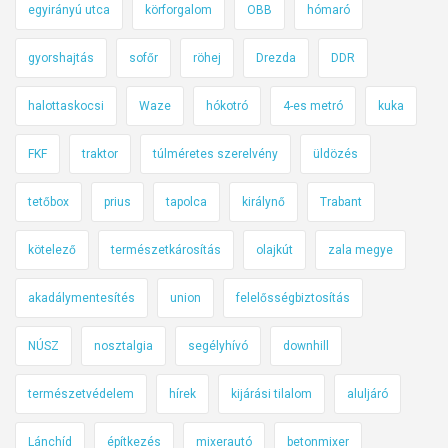
egyirányú utca
körforgalom
OBB
hómaró
á
d
gyorshajtás
sofőr
röhej
Drezda
DDR
a
p
halottaskocsi
Waze
hókotró
4-es metró
kuka
i
h
FKF
traktor
túlméretes szerelvény
üldözés
e
n
tetőbox
prius
tapolca
királynő
Trabant
ő
-
kötelező
természetkárosítás
olajkút
zala megye
v
akadálymentesítés
union
felelősségbiztosítás
é
c
NÚSZ
nosztalgia
segélyhívó
downhill
é
t
természetvédelem
hírek
kijárási tilalom
aluljáró
m
é
Lánchíd
építkezés
mixerautó
betonmixer