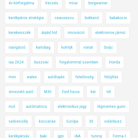
év körforgalma
Vecsés
mirai
borgwarner
kerékpáros stratégia
ceausescu
bukkanó
babakocsi
kerekesszék
árpád híd
innováció
elektromos jármű
navigáció
karlobag
kortrijk
vonat
Svájc
iaa 2024
buszsáv
forgalommal szemben
Honda
mini
wales
autólopás
felelősség
felújítás
önvezető autó
M30
ford focus
kár
tél
mol
autómatrica
elektronikus jegy
légmentes gumi
vadveszély
koccanás
Európa
30
volánbusz
kerékpársáv
baki
gps
IAA
tuning
Forma-1