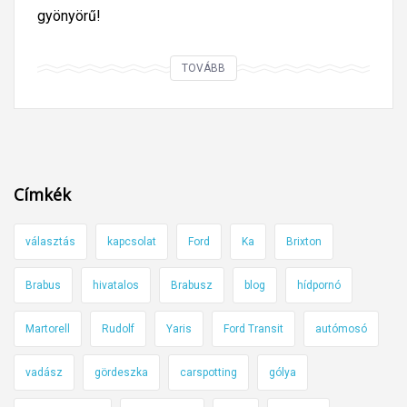
gyönyörű!
I
TOVÁBB
l
y
e
n
t
Címkék
i
s
választás
kapcsolat
Ford
Ka
Brixton
z
t
Brabus
hivatalos
Brabusz
blog
hídpornó
a
s
Martorell
Rudolf
Yaris
Ford Transit
autómosó
z
t
vadász
gördeszka
carspotting
gólya
r