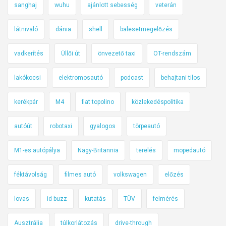
sanghaj
wuhu
ajánlott sebesség
veterán
látnivaló
dánia
shell
balesetmegelőzés
vadkerítés
Üllői út
önvezető taxi
OT-rendszám
lakókocsi
elektromosautó
podcast
behajtani tilos
kerékpár
M4
fiat topolino
közlekedéspolitika
autóút
robotaxi
gyalogos
törpeautó
M1-es autópálya
Nagy-Britannia
terelés
mopedautó
féktávolság
filmes autó
volkswagen
előzés
lovas
id buzz
kutatás
TÜV
felmérés
Ausztrália
túlkorlátozás
drive-through