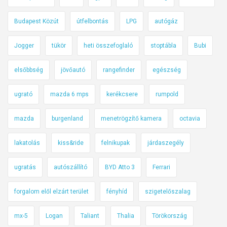
Budapest Közút
útfelbontás
LPG
autógáz
Jogger
tükör
heti összefoglaló
stoptábla
Bubi
elsőbbség
jövőautó
rangefinder
egészség
ugrató
mazda 6 mps
kerékcsere
rumpold
mazda
burgenland
menetrögzítő kamera
octavia
lakatolás
kiss&ride
felnikupak
járdaszegély
ugratás
autószállító
BYD Atto 3
Ferrari
forgalom elől elzárt terület
fényhíd
szigetelőszalag
mx-5
Logan
Taliant
Thalia
Törökország