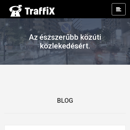
Prim
Men
Az észszerűbb közúti
közlekedésért.
BLOG