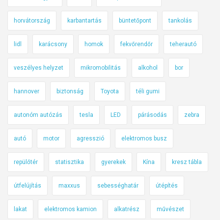
horvátország
karbantartás
büntetőpont
tankolás
lidl
karácsony
homok
fekvőrendőr
teherautó
veszélyes helyzet
mikromobilitás
alkohol
bor
hannover
biztonság
Toyota
téli gumi
autonóm autózás
tesla
LED
párásodás
zebra
autó
motor
agresszió
elektromos busz
repülőtér
statisztika
gyerekek
Kína
kresz tábla
útfelújítás
maxxus
sebességhatár
útépítés
lakat
elektromos kamion
alkatrész
művészet