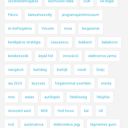
vezetéstámogatás
kézműves tábla
USA
vw bogár
Párizs
balesetveszély
programajánlómúzeum
év körforgalma
Vecsés
mirai
borgwarner
kerékpáros stratégia
ceausescu
bukkanó
babakocsi
kerekesszék
árpád híd
innováció
elektromos jármű
navigáció
karlobag
kortrijk
vonat
Svájc
iaa 2024
buszsáv
forgalommal szemben
Honda
mini
wales
autólopás
felelősség
felújítás
önvezető autó
M30
ford focus
kár
tél
mol
autómatrica
elektronikus jegy
légmentes gumi