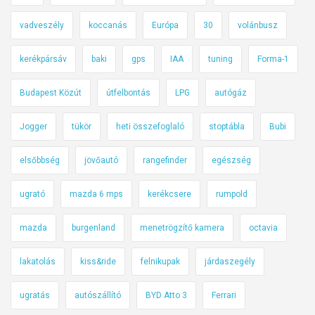
vadveszély
koccanás
Európa
30
volánbusz
kerékpársáv
baki
gps
IAA
tuning
Forma-1
Budapest Közút
útfelbontás
LPG
autógáz
Jogger
tükör
heti összefoglaló
stoptábla
Bubi
elsőbbség
jövőautó
rangefinder
egészség
ugrató
mazda 6 mps
kerékcsere
rumpold
mazda
burgenland
menetrögzítő kamera
octavia
lakatolás
kiss&ride
felnikupak
járdaszegély
ugratás
autószállító
BYD Atto 3
Ferrari