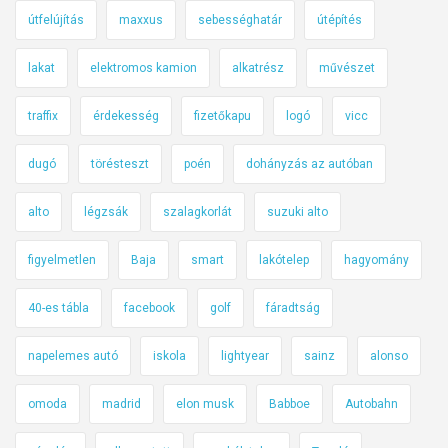
útfelújítás
maxxus
sebességhatár
útépítés
lakat
elektromos kamion
alkatrész
művészet
traffix
érdekesség
fizetőkapu
logó
vicc
dugó
törésteszt
poén
dohányzás az autóban
alto
légzsák
szalagkorlát
suzuki alto
figyelmetlen
Baja
smart
lakótelep
hagyomány
40-es tábla
facebook
golf
fáradtság
napelemes autó
iskola
lightyear
sainz
alonso
omoda
madrid
elon musk
Babboe
Autobahn