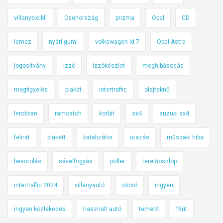
villanybicikli
Csehország
prizma
Opel
CD
lemez
nyári gumi
volkswagen id.7
Opel Astra
jogosítvány
izzó
izzókészlet
meghibásodás
megfigyelés
plakát
intertraffic
olajteknő
lerobban
ramcatch
korlát
sx4
suzuki sx4
felirat
plakett
katalizátor
utazás
műszaki hiba
besorolás
sávelfogyás
poller
terelőoszlop
intertraffic 2024
villanyautó
olcsó
ingyen
ingyen közlekedés
használt autó
temető
főút