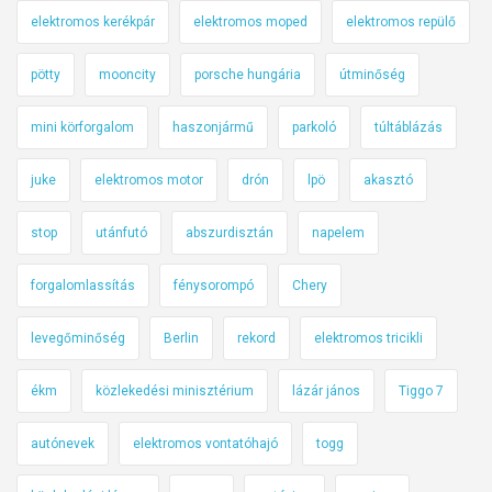
elektromos kerékpár
elektromos moped
elektromos repülő
pötty
mooncity
porsche hungária
útminőség
mini körforgalom
haszonjármű
parkoló
túltáblázás
juke
elektromos motor
drón
lpö
akasztó
stop
utánfutó
abszurdisztán
napelem
forgalomlassítás
fénysorompó
Chery
levegőminőség
Berlin
rekord
elektromos tricikli
ékm
közlekedési minisztérium
lázár jános
Tiggo 7
autónevek
elektromos vontatóhajó
togg