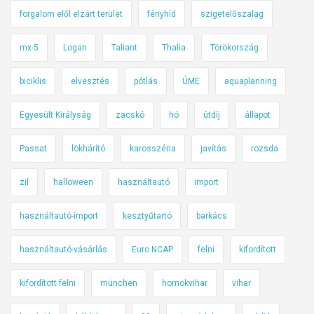
forgalom elől elzárt terület
fényhíd
szigetelőszalag
mx-5
Logan
Taliant
Thalia
Törökország
biciklis
elvesztés
pótlás
ÚME
aquaplanning
Egyesült Királyság
zacskó
hó
útdíj
állapot
Passat
lökhárító
karosszéria
javítás
rozsda
zil
halloween
használtautó
import
használtautó-import
kesztyűtartó
barkács
használtautó-vásárlás
Euro NCAP
felni
kifordított
kifordított felni
münchen
homokvihar
vihar