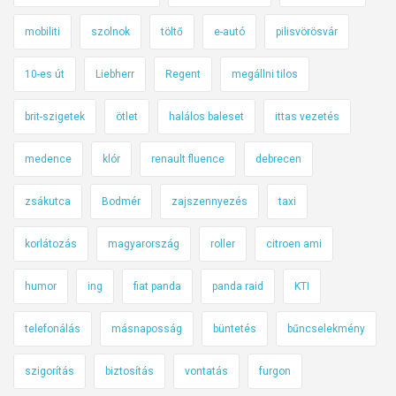
mobiliti
szolnok
töltő
e-autó
pilisvörösvár
10-es út
Liebherr
Regent
megállni tilos
brit-szigetek
ötlet
halálos baleset
ittas vezetés
medence
klór
renault fluence
debrecen
zsákutca
Bodmér
zajszennyezés
taxi
korlátozás
magyarország
roller
citroen ami
humor
ing
fiat panda
panda raid
KTI
telefonálás
másnaposság
büntetés
bűncselekmény
szigorítás
biztosítás
vontatás
furgon