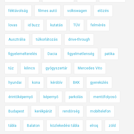
féktávolság
filmes autó
volkswagen
előzés
lovas
id buzz
kutatás
TÜV
felmérés
Ausztrália
túlkorlátozás
drive-through
figyelemelterelés
Dacia
figyelmetlenség
patika
tűz
kilincs
gyógyszertár
Mercedes Vito
hyundai
kona
kérdőív
BKK
gyerekülés
érintőképernyő
képernyő
parkolás
mentőfolyosó
Budapest
kerékpárút
rendőrség
mobiltelefon
tábla
Balaton
közlekedési tábla
elroq
zöld