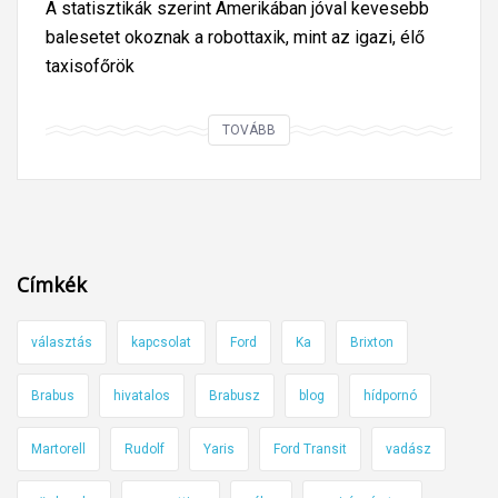
A statisztikák szerint Amerikában jóval kevesebb
balesetet okoznak a robottaxik, mint az igazi, élő
taxisofőrök
K
TOVÁBB
e
v
e
s
e
Címkék
b
b
választás
kapcsolat
Ford
Ka
Brixton
b
a
Brabus
hivatalos
Brabusz
blog
hídpornó
l
e
Martorell
Rudolf
Yaris
Ford Transit
vadász
s