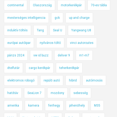
continental
Olaszország
motorkerékpár
70-es tábla
mesterséges intelligencia
gck
up and charge
induktív töltés
Tang
Seal U
Yangwang U8
európai autóipar
nyilvános töltő
vinci autoroutes
párizs 2024
vw id buzz
deliver 9
m1-m7
ételfutár
cargo kerékpár
teherkerékpár
elektromos robogó
repülő autó
hibrid
autómosás
hatótáv
SeaLion 7
mozdony
sebesség
amerika
kamera
ferihegy
pihenőhely
M35