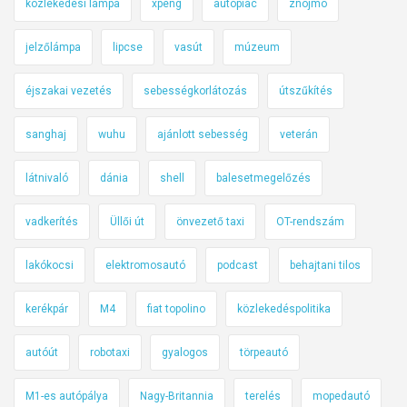
közlekedési lámpa
xpeng
autópiac
znojmo
jelzőlámpa
lipcse
vasút
múzeum
éjszakai vezetés
sebességkorlátozás
útszűkítés
sanghaj
wuhu
ajánlott sebesség
veterán
látnivaló
dánia
shell
balesetmegelőzés
vadkerítés
Üllői út
önvezető taxi
OT-rendszám
lakókocsi
elektromosautó
podcast
behajtani tilos
kerékpár
M4
fiat topolino
közlekedéspolitika
autóút
robotaxi
gyalogos
törpeautó
M1-es autópálya
Nagy-Britannia
terelés
mopedautó