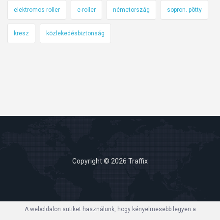
elektromos roller
e-roller
németország
sopron. pötty
kresz
közlekedésbiztonság
Copyright © 2026 Traffix
A weboldalon sütiket használunk, hogy kényelmesebb legyen a