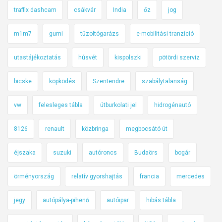
traffix dashcam
csákvár
India
őz
jog
m1m7
gumi
tűzoltógarázs
e-mobilitási tranzíció
utastájékoztatás
húsvét
kispolszki
pötördi szerviz
bicske
köpködés
Szentendre
szabálytalanság
vw
felesleges tábla
útburkolati jel
hidrogénautó
8126
renault
közbringa
megbocsátó út
éjszaka
suzuki
autóroncs
Budaörs
bogár
örményország
relatív gyorshajtás
francia
mercedes
jegy
autópálya-pihenő
autóipar
hibás tábla