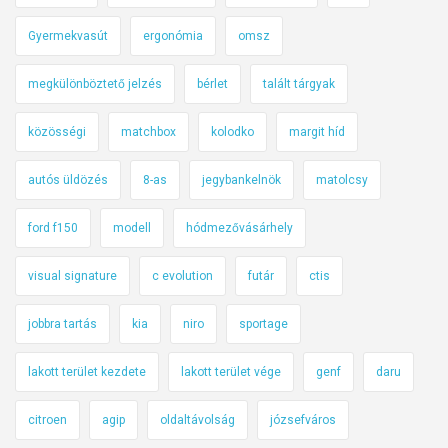
Gyermekvasút
ergonómia
omsz
megkülönböztető jelzés
bérlet
talált tárgyak
közösségi
matchbox
kolodko
margit híd
autós üldözés
8-as
jegybankelnök
matolcsy
ford f150
modell
hódmezővásárhely
visual signature
c evolution
futár
ctis
jobbra tartás
kia
niro
sportage
lakott terület kezdete
lakott terület vége
genf
daru
citroen
agip
oldaltávolság
józsefváros