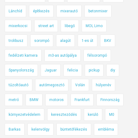
i
Lánchíd
építkezés
mixerautó
betonmixer
k
,
mixerkocsi
street art
libegő
MOL Limo
m
i
trolibusz
sorompó
alagút
1-es út
BKV
n
t
fedélzeti kamera
m3-as autópálya
félsorompó
a
Spanyolország
Jaguar
felicia
pickup
diy
z
o
tűzoltóautó
autómegosztó
Volán
hülyenév
k
,
metró
BMW
motoros
Frankfurt
Finnország
a
m
környezetvédelem
kereszteződés
kerülő
M0
i
k
Barkas
kelenvölgy
büntetőfékezés
embléma
e