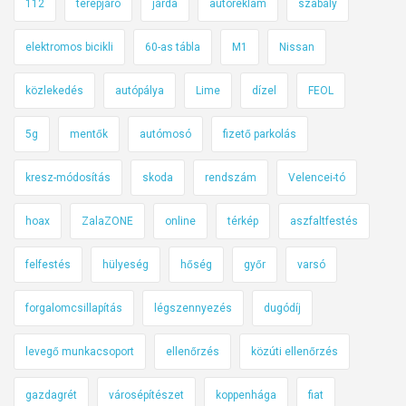
112
terepjáró
járda
autóreklám
szabály
elektromos bicikli
60-as tábla
M1
Nissan
közlekedés
autópálya
Lime
dízel
FEOL
5g
mentők
autómosó
fizető parkolás
kresz-módosítás
skoda
rendszám
Velencei-tó
hoax
ZalaZONE
online
térkép
aszfaltfestés
felfestés
hülyeség
hőség
győr
varsó
forgalomcsillapítás
légszennyezés
dugódíj
levegő munkacsoport
ellenőrzés
közúti ellenőrzés
gazdagrét
városépítészet
koppenhága
fiat