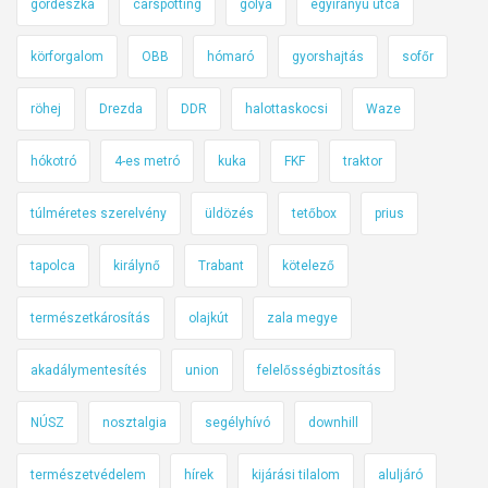
e
gördeszka
carspotting
gólya
egyirányú utca
t
körforgalom
OBB
hómaró
gyorshajtás
sofőr
o
k
röhej
Drezda
DDR
halottaskocsi
Waze
o
z
hókotró
4-es metró
kuka
FKF
traktor
n
a
túlméretes szerelvény
üldözés
tetőbox
prius
k
a
tapolca
királynő
Trabant
kötelező
r
o
természetkárosítás
olajkút
zala megye
b
akadálymentesítés
union
felelősségbiztosítás
o
t
NÚSZ
nosztalgia
segélyhívó
downhill
t
a
természetvédelem
hírek
kijárási tilalom
aluljáró
x