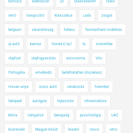
korrózió
kábítószer
20
utasvédelem
rádió
retró
hangszóró
klasszikus
Lada
zsiguli
belgium
várandósság
hólánc
fenntartható mobilitás
új autó
kamaz
Honda E:ny1
la
motorhiba
olajfüst
olajfogyasztás
euro-norma
Vito
Portugália
emelkedő
beláthatatlan útszakasz
nissan ariya
orosz autó
várakozás
hóember
lakópark
autógyár
fejlesztés
infrastruktúra
klíma
irányjelző
betegség
pszichológia
UAZ
közterület
Magyar Közút
kreatív
roncs
retro