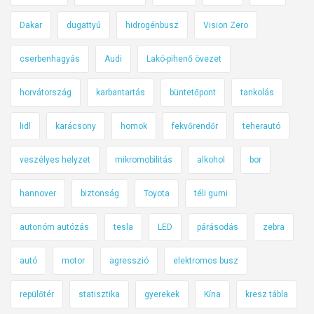
Dakar
dugattyú
hidrogénbusz
Vision Zero
cserbenhagyás
Audi
Lakó-pihenő övezet
horvátország
karbantartás
büntetőpont
tankolás
lidl
karácsony
homok
fekvőrendőr
teherautó
veszélyes helyzet
mikromobilitás
alkohol
bor
hannover
biztonság
Toyota
téli gumi
autonóm autózás
tesla
LED
párásodás
zebra
autó
motor
agresszió
elektromos busz
repülőtér
statisztika
gyerekek
Kína
kresz tábla