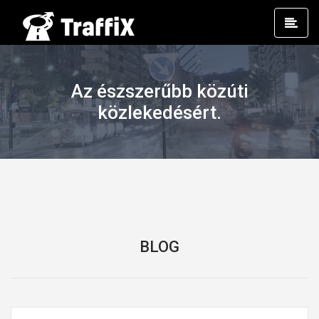
Prim
Men
Az észszerűbb közúti
közlekedésért.
BLOG