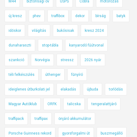
M44
biztonsági öv
USPS
Cobra
motorozás
új kresz
phev
traffibox
dekor
bírság
batyk
időskor
világítás
bukósisak
kresz 2024
dunaharaszti
stop-tábla
kanyarodó fűútvonal
szankció
Norvégia
stressz
2026 nyár
téli felkészülés
úthenger
fűnyíró
ideiglenes útburkolati jel
elakadás
újbuda
torlódás
Magyar Autóklub
ORFK
talicska
tengeralattjáró
traffipack
traffipax
önjáró akkumulátor
Porsche Guinness rekord
gyorsforgalmi út
buszmegálló