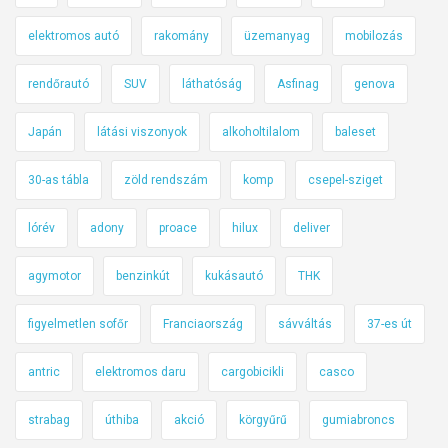
elektromos autó
rakomány
üzemanyag
mobilozás
rendőrautó
SUV
láthatóság
Asfinag
genova
Japán
látási viszonyok
alkoholtilalom
baleset
30-as tábla
zöld rendszám
komp
csepel-sziget
lórév
adony
proace
hilux
deliver
agymotor
benzinkút
kukásautó
THK
figyelmetlen sofőr
Franciaország
sávváltás
37-es út
antric
elektromos daru
cargobicikli
casco
strabag
úthiba
akció
körgyűrű
gumiabroncs