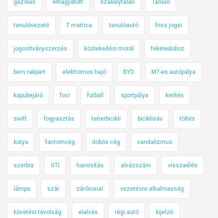
gázolás
elhagyatott
szabálytalan
Tanuló
tanulóvezető
T matrica
tanulóautó
friss jogsi
jogosítványszerzés
közlekedési morál
feketedoboz
bem rakpart
elektromos hajó
BYD
M7-es autópálya
kapubejáró
foci
futball
sportpálya
kerítés
swift
fogyasztás
teherbicikli
biciklisáv
töltés
kutya
fantomcég
dobós cég
vandalizmus
szerbia
GTI
hamisítás
alvázszám
visszaélés
lámpa
szár
záróvonal
vezetésre alkalmasság
követési távolság
elalvás
régi autó
kijelző