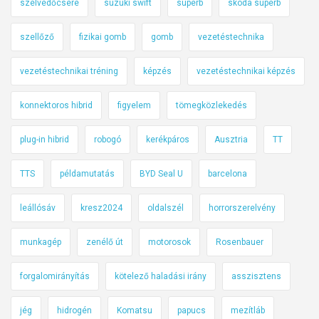
szélvédőcsere
suzuki swift
superb
skoda superb
szellőző
fizikai gomb
gomb
vezetéstechnika
vezetéstechnikai tréning
képzés
vezetéstechnikai képzés
konnektoros hibrid
figyelem
tömegközlekedés
plug-in hibrid
robogó
kerékpáros
Ausztria
TT
TTS
példamutatás
BYD Seal U
barcelona
leállósáv
kresz2024
oldalszél
horrorszerelvény
munkagép
zenélő út
motorosok
Rosenbauer
forgalomirányítás
kötelező haladási irány
asszisztens
jég
hidrogén
Komatsu
papucs
mezítláb