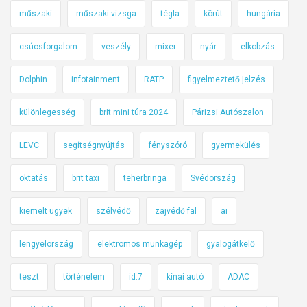
műszaki
műszaki vizsga
tégla
körút
hungária
csúcsforgalom
veszély
mixer
nyár
elkobzás
Dolphin
infotainment
RATP
figyelmeztető jelzés
különlegesség
brit mini túra 2024
Párizsi Autószalon
LEVC
segítségnyújtás
fényszóró
gyermekülés
oktatás
brit taxi
teherbringa
Svédország
kiemelt ügyek
szélvédő
zajvédő fal
ai
lengyelország
elektromos munkagép
gyalogátkelő
teszt
történelem
id.7
kínai autó
ADAC