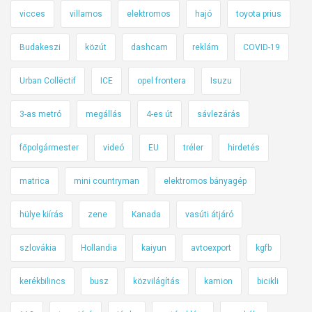
t
vicces
villamos
elektromos
hajó
toyota prius
e
Budakeszi
közút
dashcam
reklám
COVID-19
m
b
Urban Collëctif
ICE
opel frontera
Isuzu
e
r
3-as metró
megállás
4-es út
sávlezárás
e
k
főpolgármester
videó
EU
tréler
hirdetés
v
e
matrica
mini countryman
elektromos bányagép
z
e
hülye kiírás
zene
Kanada
vasúti átjáró
t
n
szlovákia
Hollandia
kaiyun
avtoexport
kgfb
e
kerékbilincs
busz
közvilágítás
kamion
bicikli
k