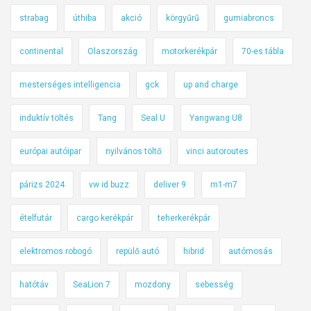
strabag
úthiba
akció
körgyűrű
gumiabroncs
continental
Olaszország
motorkerékpár
70-es tábla
mesterséges intelligencia
gck
up and charge
induktív töltés
Tang
Seal U
Yangwang U8
európai autóipar
nyilvános töltő
vinci autoroutes
párizs 2024
vw id buzz
deliver 9
m1-m7
ételfutár
cargo kerékpár
teherkerékpár
elektromos robogó
repülő autó
hibrid
autómosás
hatótáv
SeaLion 7
mozdony
sebesség