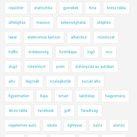
repülőtér
statisztika
gyerekek
Kína
kresz tábla
útfelújítás
maxxus
sebességhatár
útépítés
lakat
elektromos kamion
alkatrész
művészet
traffix
érdekesség
fizetőkapu
logó
vicc
dugó
törésteszt
poén
dohányzás az autóban
alto
légzsák
szalagkorlát
suzuki alto
figyelmetlen
Baja
smart
lakótelep
hagyomány
40-es tábla
facebook
golf
fáradtság
napelemes autó
iskola
lightyear
sainz
alonso