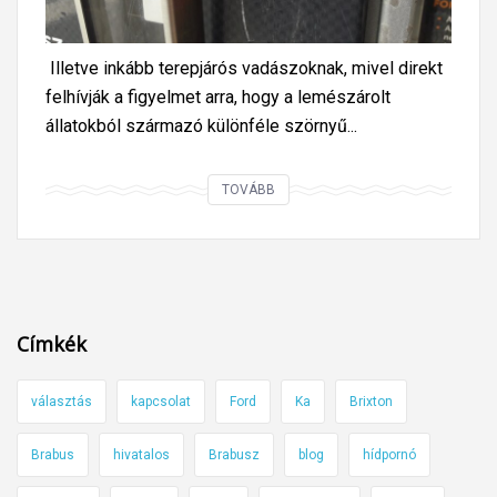
á
r
Illetve inkább terepjárós vadászoknak, mivel direkt
a
felhívják a figyelmet arra, hogy a lemészárolt
z
állatokból származó különféle szörnyű...
a
u
H
t
TOVÁBB
u
ó
l
m
l
o
á
s
t
ó
Címkék
m
k
o
a
választás
kapcsolat
Ford
Ka
Brixton
s
t
n
i
Brabus
hivatalos
Brabusz
blog
hídpornó
i
s