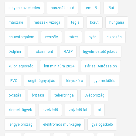
ingyen közlekedés
használt autó
temető
főút
műszaki
műszaki vizsga
tégla
körút
hungária
csúcsforgalom
veszély
mixer
nyár
elkobzás
Dolphin
infotainment
RATP
figyelmeztető jelzés
különlegesség
brit mini túra 2024
Párizsi Autószalon
LEVC
segítségnyújtás
fényszóró
gyermekülés
oktatás
brit taxi
teherbringa
Svédország
kiemelt ügyek
szélvédő
zajvédő fal
ai
lengyelország
elektromos munkagép
gyalogátkelő