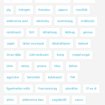
jég
hidrogén
Komatsu
papucs
mezítláb
elektromos autó
rakomány
üzemanyag
mobilozás
rendőrautó
SUV
láthatóság
Asfinag
genova
Japán
látási viszonyok
alkoholtilalom
baleset
30-as tábla
zöld rendszám
komp
csepel-sziget
lórév
adony
proace
hilux
deliver
agymotor
benzinkút
kukásautó
THK
figyelmetlen sofőr
Franciaország
sávváltás
37-es út
antric
elektromos daru
cargobicikli
casco