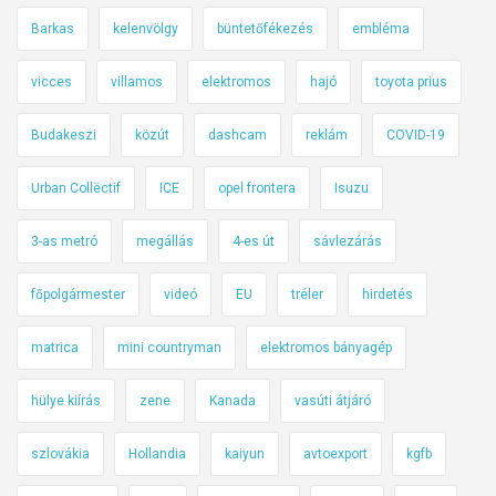
Barkas
kelenvölgy
büntetőfékezés
embléma
vicces
villamos
elektromos
hajó
toyota prius
Budakeszi
közút
dashcam
reklám
COVID-19
Urban Collëctif
ICE
opel frontera
Isuzu
3-as metró
megállás
4-es út
sávlezárás
főpolgármester
videó
EU
tréler
hirdetés
matrica
mini countryman
elektromos bányagép
hülye kiírás
zene
Kanada
vasúti átjáró
szlovákia
Hollandia
kaiyun
avtoexport
kgfb