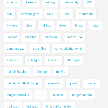
amerika
kamera
ferihegy
pihenőhely
M35
M44
biztonsági öv
USPS
Cobra
motorozás
új kresz
phev
traffibox
dekor
bírság
batyk
időskor
világítás
bukósisak
kresz 2024
dunaharaszti
stop-tábla
kanyarodó fűútvonal
szankció
Norvégia
stressz
2026 nyár
téli felkészülés
úthenger
fűnyíró
ideiglenes útburkolati jel
elakadás
újbuda
torlódás
Magyar Autóklub
ORFK
talicska
tengeralattjáró
traffipack
traffipax
önjáró akkumulátor