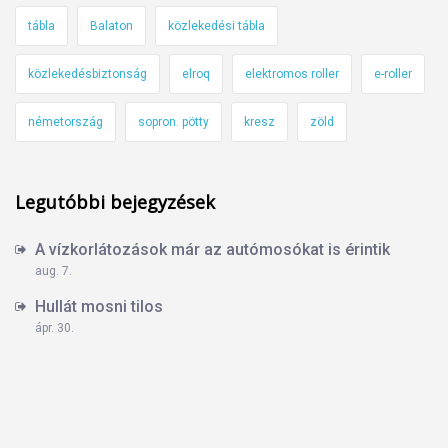
tábla
Balaton
közlekedési tábla
közlekedésbiztonság
elroq
elektromos roller
e-roller
németország
sopron. pötty
kresz
zöld
Legutóbbi bejegyzések
A vízkorlátozások már az autómosókat is érintik
aug. 7.
Hullát mosni tilos
ápr. 30.