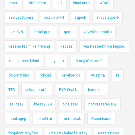
teszt
történelem
id.7
kínai autó
ADAC
szélvédőcsere
suzuki swift
superb
skoda superb
szellőző
fizikai gomb
gomb
vezetéstechnika
vezetéstechnikai tréning
képzés
vezetéstechnikai képzés
konnektoros hibrid
figyelem
tömegközlekedés
plug-in hibrid
robogó
kerékpáros
Ausztria
TT
TTS
példamutatás
BYD Seal U
barcelona
leállósáv
kresz2024
oldalszél
horrorszerelvény
munkagép
zenélő út
motorosok
Rosenbauer
forgalomirányítás
kötelező haladási irány
asszisztens