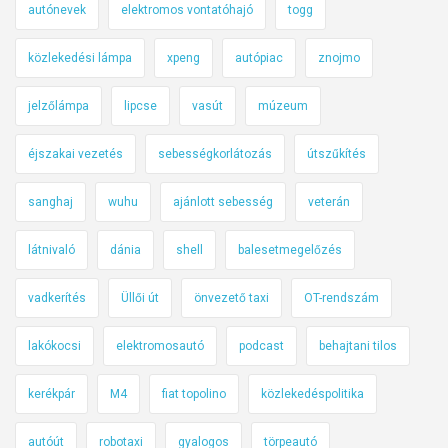
autónevek
elektromos vontatóhajó
togg
közlekedési lámpa
xpeng
autópiac
znojmo
jelzőlámpa
lipcse
vasút
múzeum
éjszakai vezetés
sebességkorlátozás
útszűkítés
sanghaj
wuhu
ajánlott sebesség
veterán
látnivaló
dánia
shell
balesetmegelőzés
vadkerítés
Üllői út
önvezető taxi
OT-rendszám
lakókocsi
elektromosautó
podcast
behajtani tilos
kerékpár
M4
fiat topolino
közlekedéspolitika
autóút
robotaxi
gyalogos
törpeautó