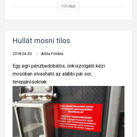
A
TOVÁBB
v
í
z
k
Hullát mosni tilos
o
r
2018.04.30.
Attila Földes
l
Egy egri pénzbedobálós, önkiszolgáló kézi
á
mosóban olvasható az alábbi pár sor,
t
terepjárósoknak.
o
z
á
s
o
k
m