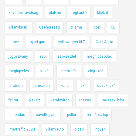
követési távolság
elalvás
régi autó
kijelző
villanybicikli
Csehország
prizma
Opel
CD
lemez
nyári gumi
volkswagen id.7
Opel Astra
jogosítvány
izzó
izzókészlet
meghibásodás
megfigyelés
plakát
intertraffic
olajteknő
lerobban
ramcatch
korlát
sx4
suzuki sx4
felirat
plakett
katalizátor
utazás
műszaki hiba
besorolás
sávelfogyás
poller
terelőoszlop
intertraffic 2024
villanyautó
olcsó
ingyen