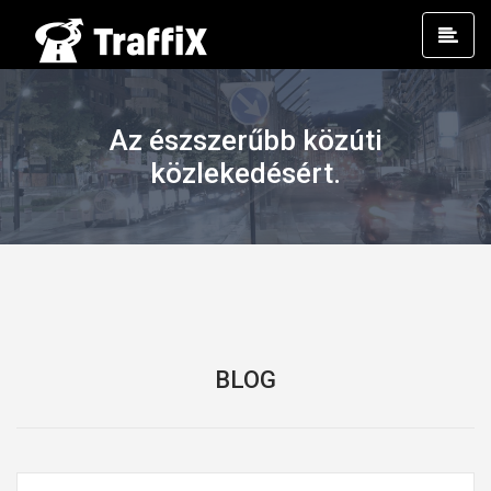
Prim
Men
Az észszerűbb közúti
közlekedésért.
BLOG