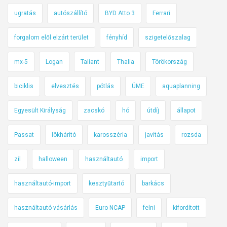
ugratás
autószállító
BYD Atto 3
Ferrari
forgalom elől elzárt terület
fényhíd
szigetelőszalag
mx-5
Logan
Taliant
Thalia
Törökország
biciklis
elvesztés
pótlás
ÚME
aquaplanning
Egyesült Királyság
zacskó
hó
útdíj
állapot
Passat
lökhárító
karosszéria
javítás
rozsda
zil
halloween
használtautó
import
használtautó-import
kesztyűtartó
barkács
használtautó-vásárlás
Euro NCAP
felni
kifordított