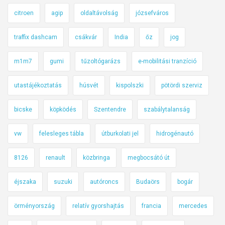
citroen
agip
oldaltávolság
józsefváros
traffix dashcam
csákvár
India
őz
jog
m1m7
gumi
tűzoltógarázs
e-mobilitási tranzíció
utastájékoztatás
húsvét
kispolszki
pötördi szerviz
bicske
köpködés
Szentendre
szabálytalanság
vw
felesleges tábla
útburkolati jel
hidrogénautó
8126
renault
közbringa
megbocsátó út
éjszaka
suzuki
autóroncs
Budaörs
bogár
örményország
relatív gyorshajtás
francia
mercedes