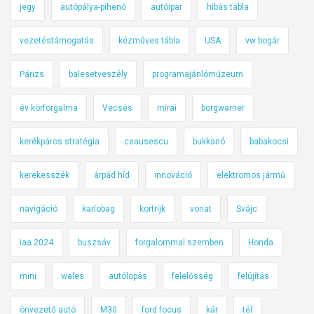
jegy
autópálya-pihenő
autóipar
hibás tábla
vezetéstámogatás
kézműves tábla
USA
vw bogár
Párizs
balesetveszély
programajánlómúzeum
év körforgalma
Vecsés
mirai
borgwarner
kerékpáros stratégia
ceausescu
bukkanó
babakocsi
kerekesszék
árpád híd
innováció
elektromos jármű
navigáció
karlobag
kortrijk
vonat
Svájc
iaa 2024
buszsáv
forgalommal szemben
Honda
mini
wales
autólopás
felelősség
felújítás
önvezető autó
M30
ford focus
kár
tél