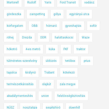
t
é
Martorell
Rudolf
Yaris
Ford Transit
vadász
i
r
l
i
gördeszka
carspotting
gólya
egyirányú utca
o
n
körforgalom
OBB
hómaró
gyorshajtás
sofőr
s
t
i
röhej
Drezda
DDR
halottaskocsi
Waze
k
hókotró
4-es metró
kuka
FKF
traktor
túlméretes szerelvény
üldözés
tetőbox
prius
tapolca
királynő
Trabant
kötelező
természetkárosítás
olajkút
zala megye
akadálymentesítés
union
felelősségbiztosítás
NÚSZ
nosztalgia
segélyhívó
downhill