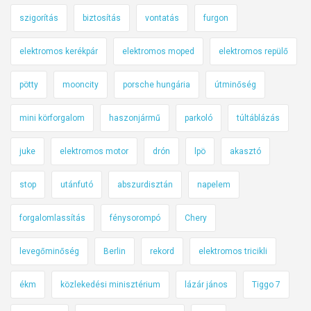
szigorítás
biztosítás
vontatás
furgon
elektromos kerékpár
elektromos moped
elektromos repülő
pötty
mooncity
porsche hungária
útminőség
mini körforgalom
haszonjármű
parkoló
túltáblázás
juke
elektromos motor
drón
lpö
akasztó
stop
utánfutó
abszurdisztán
napelem
forgalomlassítás
fénysorompó
Chery
levegőminőség
Berlin
rekord
elektromos tricikli
ékm
közlekedési minisztérium
lázár jános
Tiggo 7