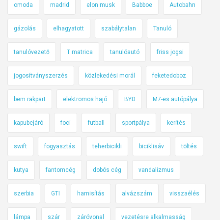
omoda
madrid
elon musk
Babboe
Autobahn
gázolás
elhagyatott
szabálytalan
Tanuló
tanulóvezető
T matrica
tanulóautó
friss jogsi
jogosítványszerzés
közlekedési morál
feketedoboz
bem rakpart
elektromos hajó
BYD
M7-es autópálya
kapubejáró
foci
futball
sportpálya
kerítés
swift
fogyasztás
teherbicikli
biciklisáv
töltés
kutya
fantomcég
dobós cég
vandalizmus
szerbia
GTI
hamisítás
alvázszám
visszaélés
lámpa
szár
záróvonal
vezetésre alkalmasság