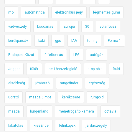
mol
autómatrica
elektronikus jegy
légmentes gumi
vadveszély
koccanás
Európa
30
volánbusz
kerékpársáv
baki
gps
IAA
tuning
Forma-1
Budapest Közút
útfelbontás
LPG
autógáz
Jogger
tükör
heti összefoglaló
stoptábla
Bubi
elsőbbség
jövőautó
rangefinder
egészség
ugrató
mazda 6 mps
kerékcsere
rumpold
mazda
burgenland
menetrögzítő kamera
octavia
lakatolás
kiss&ride
felnikupak
járdaszegély