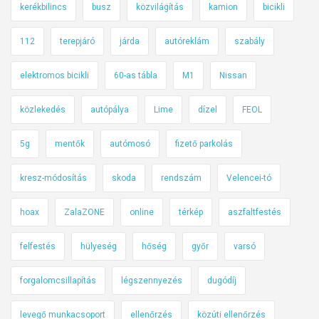
kerékbilincs
busz
közvilágítás
kamion
bicikli
112
terepjáró
járda
autóreklám
szabály
elektromos bicikli
60-as tábla
M1
Nissan
közlekedés
autópálya
Lime
dízel
FEOL
5g
mentők
autómosó
fizető parkolás
kresz-módosítás
skoda
rendszám
Velencei-tó
hoax
ZalaZONE
online
térkép
aszfaltfestés
felfestés
hülyeség
hőség
győr
varsó
forgalomcsillapítás
légszennyezés
dugódíj
levegő munkacsoport
ellenőrzés
közúti ellenőrzés