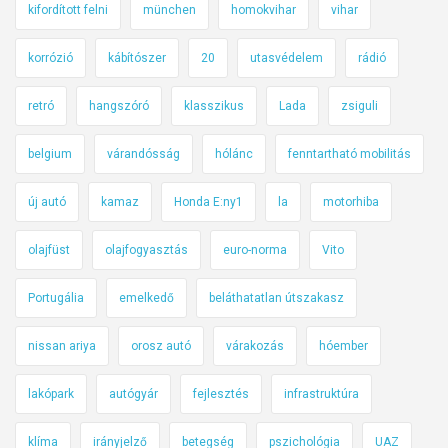
kifordított felni
münchen
homokvihar
vihar
korrózió
kábítószer
20
utasvédelem
rádió
retró
hangszóró
klasszikus
Lada
zsiguli
belgium
várandósság
hólánc
fenntartható mobilitás
új autó
kamaz
Honda E:ny1
la
motorhiba
olajfüst
olajfogyasztás
euro-norma
Vito
Portugália
emelkedő
beláthatatlan útszakasz
nissan ariya
orosz autó
várakozás
hóember
lakópark
autógyár
fejlesztés
infrastruktúra
klíma
irányjelző
betegség
pszichológia
UAZ