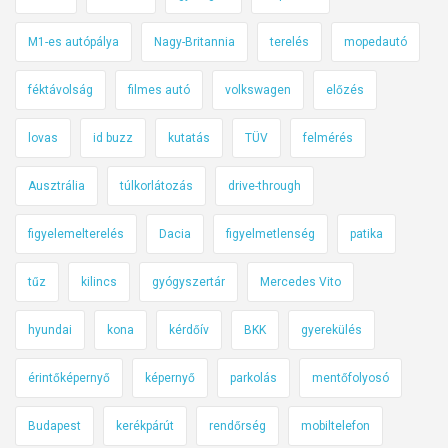
M1-es autópálya
Nagy-Britannia
terelés
mopedautó
féktávolság
filmes autó
volkswagen
előzés
lovas
id buzz
kutatás
TÜV
felmérés
Ausztrália
túlkorlátozás
drive-through
figyelemelterelés
Dacia
figyelmetlenség
patika
tűz
kilincs
gyógyszertár
Mercedes Vito
hyundai
kona
kérdőív
BKK
gyerekülés
érintőképernyő
képernyő
parkolás
mentőfolyosó
Budapest
kerékpárút
rendőrség
mobiltelefon