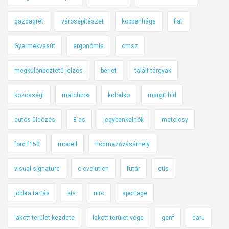
gazdagrét
városépítészet
koppenhága
fiat
Gyermekvasút
ergonómia
omsz
megkülönböztető jelzés
bérlet
talált tárgyak
közösségi
matchbox
kolodko
margit híd
autós üldözés
8-as
jegybankelnök
matolcsy
ford f150
modell
hódmezővásárhely
visual signature
c evolution
futár
ctis
jobbra tartás
kia
niro
sportage
lakott terület kezdete
lakott terület vége
genf
daru