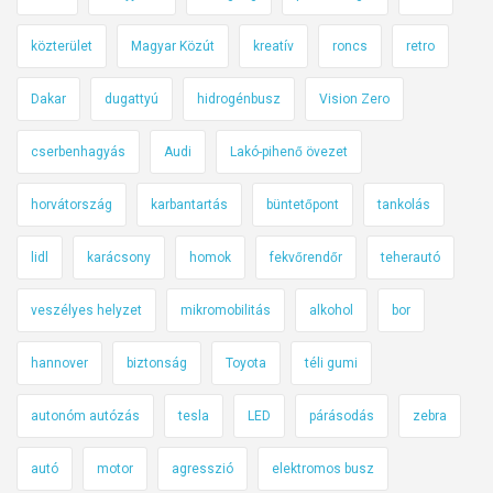
közterület
Magyar Közút
kreatív
roncs
retro
Dakar
dugattyú
hidrogénbusz
Vision Zero
cserbenhagyás
Audi
Lakó-pihenő övezet
horvátország
karbantartás
büntetőpont
tankolás
lidl
karácsony
homok
fekvőrendőr
teherautó
veszélyes helyzet
mikromobilitás
alkohol
bor
hannover
biztonság
Toyota
téli gumi
autonóm autózás
tesla
LED
párásodás
zebra
autó
motor
agresszió
elektromos busz