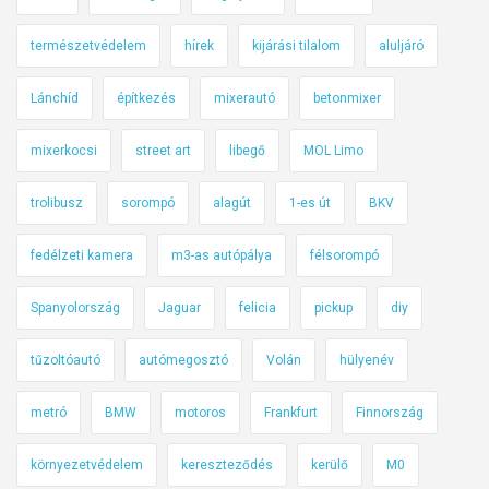
természetvédelem
hírek
kijárási tilalom
aluljáró
Lánchíd
építkezés
mixerautó
betonmixer
mixerkocsi
street art
libegő
MOL Limo
trolibusz
sorompó
alagút
1-es út
BKV
fedélzeti kamera
m3-as autópálya
félsorompó
Spanyolország
Jaguar
felicia
pickup
diy
tűzoltóautó
autómegosztó
Volán
hülyenév
metró
BMW
motoros
Frankfurt
Finnország
környezetvédelem
kereszteződés
kerülő
M0