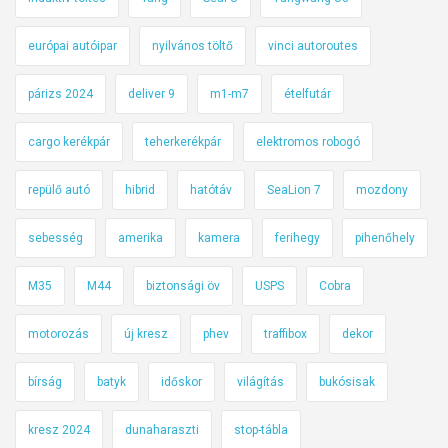
európai autóipar
nyilvános töltő
vinci autoroutes
párizs 2024
deliver 9
m1-m7
ételfutár
cargo kerékpár
teherkerékpár
elektromos robogó
repülő autó
hibrid
hatótáv
SeaLion 7
mozdony
sebesség
amerika
kamera
ferihegy
pihenőhely
M35
M44
biztonsági öv
USPS
Cobra
motorozás
új kresz
phev
traffibox
dekor
bírság
batyk
időskor
világítás
bukósisak
kresz 2024
dunaharaszti
stop-tábla