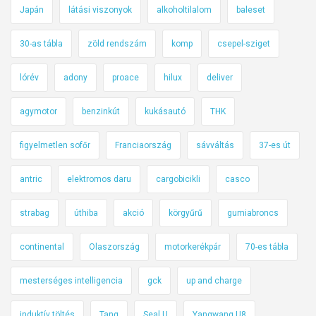
Japán
látási viszonyok
alkoholtilalom
baleset
30-as tábla
zöld rendszám
komp
csepel-sziget
lórév
adony
proace
hilux
deliver
agymotor
benzinkút
kukásautó
THK
figyelmetlen sofőr
Franciaország
sávváltás
37-es út
antric
elektromos daru
cargobicikli
casco
strabag
úthiba
akció
körgyűrű
gumiabroncs
continental
Olaszország
motorkerékpár
70-es tábla
mesterséges intelligencia
gck
up and charge
induktív töltés
Tang
Seal U
Yangwang U8