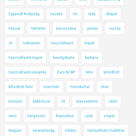
Egyesült Királyság
zacskó
hó
útdíj
állapot
Passat
lökhárító
karosszéria
javítás
rozsda
zil
halloween
használtautó
import
használtautó-import
kesztyűtartó
barkács
használtautó-vásárlás
Euro NCAP
felni
kifordított
kifordított felni
münchen
homokvihar
vihar
korrózió
kábítószer
20
utasvédelem
rádió
retró
hangszóró
klasszikus
Lada
zsiguli
belgium
várandósság
hólánc
fenntartható mobilitás