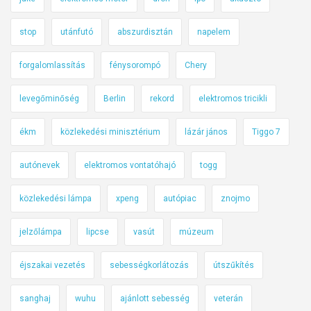
stop
utánfutó
abszurdisztán
napelem
forgalomlassítás
fénysorompó
Chery
levegőminőség
Berlin
rekord
elektromos tricikli
ékm
közlekedési minisztérium
lázár jános
Tiggo 7
autónevek
elektromos vontatóhajó
togg
közlekedési lámpa
xpeng
autópiac
znojmo
jelzőlámpa
lipcse
vasút
múzeum
éjszakai vezetés
sebességkorlátozás
útszűkítés
sanghaj
wuhu
ajánlott sebesség
veterán