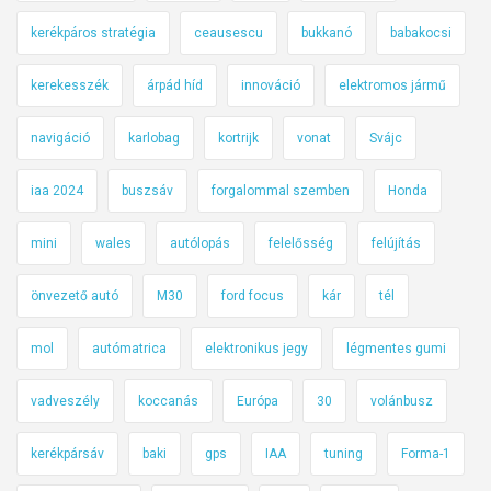
kerékpáros stratégia
ceausescu
bukkanó
babakocsi
kerekesszék
árpád híd
innováció
elektromos jármű
navigáció
karlobag
kortrijk
vonat
Svájc
iaa 2024
buszsáv
forgalommal szemben
Honda
mini
wales
autólopás
felelősség
felújítás
önvezető autó
M30
ford focus
kár
tél
mol
autómatrica
elektronikus jegy
légmentes gumi
vadveszély
koccanás
Európa
30
volánbusz
kerékpársáv
baki
gps
IAA
tuning
Forma-1