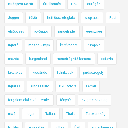
Budapest Közút
útfelbontás
LPG
autógáz
Jogger
tükör
heti összefoglaló
stoptábla
Bubi
elsőbbség
jövőautó
rangefinder
egészség
ugrató
mazda 6 mps
kerékcsere
rumpold
mazda
burgenland
menetrögzítő kamera
octavia
lakatolás
kiss&ride
felnikupak
járdaszegély
ugratás
autószállító
BYD Atto 3
Ferrari
forgalom elől elzárt terület
fényhíd
szigetelőszalag
mx-5
Logan
Taliant
Thalia
Törökország
biciklis
elvesztés
pótlás
ÚME
aquaplanning