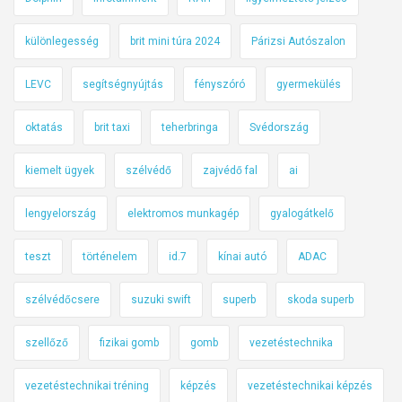
különlegesség
brit mini túra 2024
Párizsi Autószalon
LEVC
segítségnyújtás
fényszóró
gyermekülés
oktatás
brit taxi
teherbringa
Svédország
kiemelt ügyek
szélvédő
zajvédő fal
ai
lengyelország
elektromos munkagép
gyalogátkelő
teszt
történelem
id.7
kínai autó
ADAC
szélvédőcsere
suzuki swift
superb
skoda superb
szellőző
fizikai gomb
gomb
vezetéstechnika
vezetéstechnikai tréning
képzés
vezetéstechnikai képzés