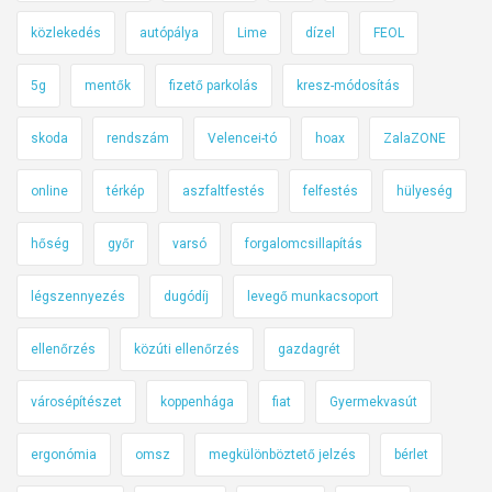
közlekedés
autópálya
Lime
dízel
FEOL
5g
mentők
fizető parkolás
kresz-módosítás
skoda
rendszám
Velencei-tó
hoax
ZalaZONE
online
térkép
aszfaltfestés
felfestés
hülyeség
hőség
győr
varsó
forgalomcsillapítás
légszennyezés
dugódíj
levegő munkacsoport
ellenőrzés
közúti ellenőrzés
gazdagrét
városépítészet
koppenhága
fiat
Gyermekvasút
ergonómia
omsz
megkülönböztető jelzés
bérlet