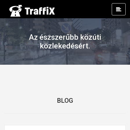
Prim
Men
Az észszerűbb közúti
közlekedésért.
BLOG