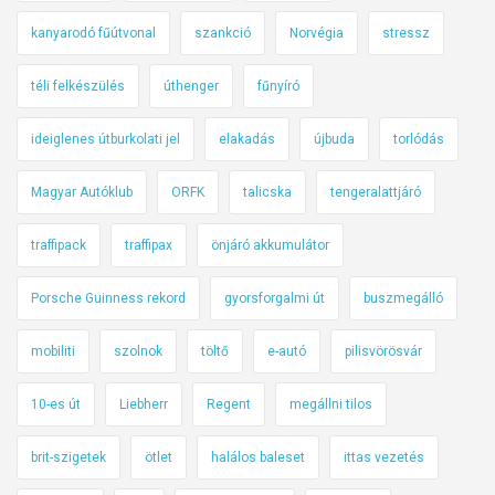
kanyarodó fűútvonal
szankció
Norvégia
stressz
téli felkészülés
úthenger
fűnyíró
ideiglenes útburkolati jel
elakadás
újbuda
torlódás
Magyar Autóklub
ORFK
talicska
tengeralattjáró
traffipack
traffipax
önjáró akkumulátor
Porsche Guinness rekord
gyorsforgalmi út
buszmegálló
mobiliti
szolnok
töltő
e-autó
pilisvörösvár
10-es út
Liebherr
Regent
megállni tilos
brit-szigetek
ötlet
halálos baleset
ittas vezetés