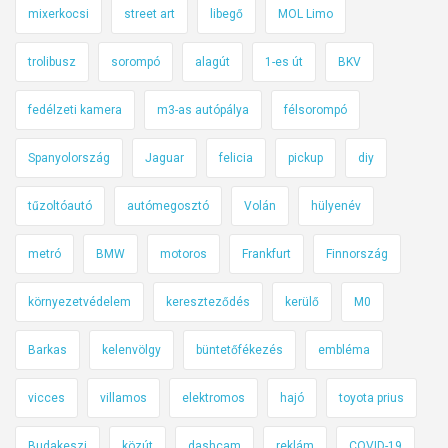
a
mixerkocsi
street art
libegő
MOL Limo
z
i
trolibusz
sorompó
alagút
1-es út
BKV
n
t
fedélzeti kamera
m3-as autópálya
félsorompó
e
Spanyolország
Jaguar
felicia
pickup
diy
r
n
tűzoltóautó
autómegosztó
Volán
hülyenév
e
t
metró
BMW
motoros
Frankfurt
Finnország
e
n
környezetvédelem
kereszteződés
kerülő
M0
:
h
Barkas
kelenvölgy
büntetőfékezés
embléma
o
l
vicces
villamos
elektromos
hajó
toyota prius
a
Budakeszi
közút
dashcam
reklám
COVID-19