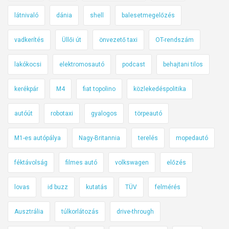
látnivaló
dánia
shell
balesetmegelőzés
vadkerítés
Üllői út
önvezető taxi
OT-rendszám
lakókocsi
elektromosautó
podcast
behajtani tilos
kerékpár
M4
fiat topolino
közlekedéspolitika
autóút
robotaxi
gyalogos
törpeautó
M1-es autópálya
Nagy-Britannia
terelés
mopedautó
féktávolság
filmes autó
volkswagen
előzés
lovas
id buzz
kutatás
TÜV
felmérés
Ausztrália
túlkorlátozás
drive-through