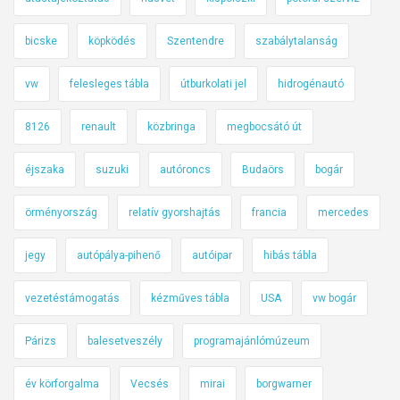
bicske
köpködés
Szentendre
szabálytalanság
vw
felesleges tábla
útburkolati jel
hidrogénautó
8126
renault
közbringa
megbocsátó út
éjszaka
suzuki
autóroncs
Budaörs
bogár
örményország
relatív gyorshajtás
francia
mercedes
jegy
autópálya-pihenő
autóipar
hibás tábla
vezetéstámogatás
kézműves tábla
USA
vw bogár
Párizs
balesetveszély
programajánlómúzeum
év körforgalma
Vecsés
mirai
borgwarner