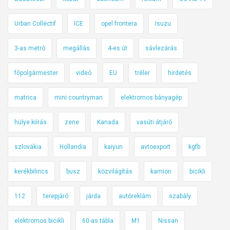
c
s
Urban Collëctif
ICE
opel frontera
Isuzu
a
p
3-as metró
megállás
4-es út
sávlezárás
d
a
főpolgármester
videó
EU
tréler
hirdetés
?
matrica
mini countryman
elektromos bányagép
hülye kiírás
zene
Kanada
vasúti átjáró
szlovákia
Hollandia
kaiyun
avtoexport
kgfb
kerékbilincs
busz
közvilágítás
kamion
bicikli
112
terepjáró
járda
autóreklám
szabály
elektromos bicikli
60-as tábla
M1
Nissan