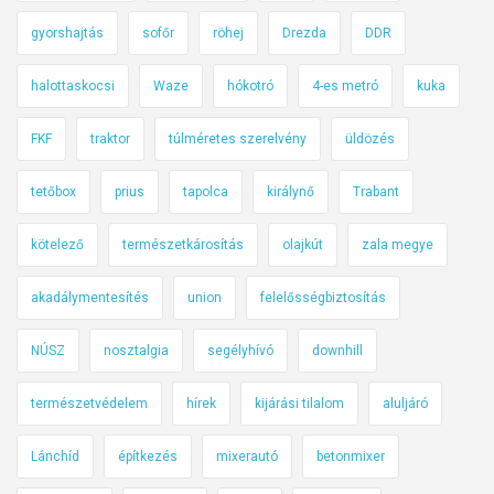
h
gyorshajtás
sofőr
röhej
Drezda
DDR
e
z
halottaskocsi
Waze
hókotró
4-es metró
kuka
h
i
FKF
traktor
túlméretes szerelvény
üldözés
r
d
tetőbox
prius
tapolca
királynő
Trabant
e
t
kötelező
természetkárosítás
olajkút
zala megye
n
akadálymentesítés
union
felelősségbiztosítás
e
k
NÚSZ
nosztalgia
segélyhívó
downhill
a
u
természetvédelem
hírek
kijárási tilalom
aluljáró
t
ó
Lánchíd
építkezés
mixerautó
betonmixer
t