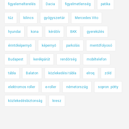
figyelemelterelés
Dacia
figyelmetlenség
patika
tűz
kilincs
gyógyszertár
Mercedes Vito
hyundai
kona
kérdőív
BKK
gyerekülés
érintőképernyő
képernyő
parkolás
mentőfolyosó
Budapest
kerékpárút
rendőrség
mobiltelefon
tábla
Balaton
közlekedési tábla
elroq
zöld
elektromos roller
e-roller
németország
sopron. pötty
közlekedésbiztonság
kresz