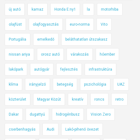
új autó
kamaz
Honda E:ny1
la
motorhiba
olajfüst
olajfogyasztás
euro-norma
Vito
Portugália
emelkedő
beláthatatlan útszakasz
nissan ariya
orosz autó
várakozás
hóember
lakópark
autógyár
fejlesztés
infrastruktúra
klíma
irányjelző
betegség
pszichológia
UAZ
közterület
Magyar Közút
kreatív
roncs
retro
Dakar
dugattyú
hidrogénbusz
Vision Zero
cserbenhagyás
Audi
Lakó-pihenő övezet