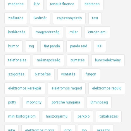
medence
klór
renault fluence
debrecen
zsákutca
Bodmér
zajszennyezés
taxi
korlátozás
magyarország
roller
citroen ami
humor
ing
fiat panda
panda raid
KTI
telefonálás
másnaposság
büntetés
bűncselekmény
szigorítás
biztosítás
vontatás
furgon
elektromos kerékpár
elektromos moped
elektromos repülő
pötty
mooncity
porsche hungária
útminőség
mini körforgalom
haszonjármű
parkoló
túltáblázás
juke
elektromos motor
drón
lpö
akasztó