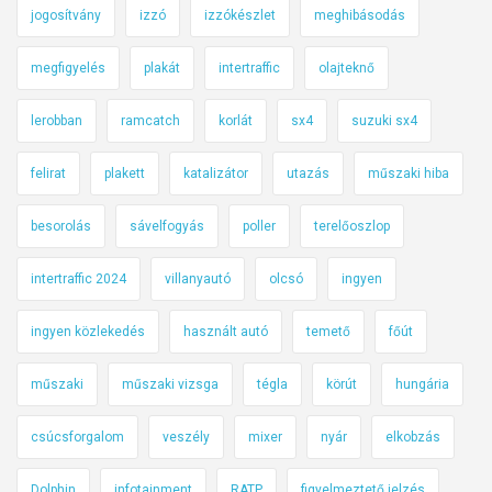
jogosítvány
izzó
izzókészlet
meghibásodás
megfigyelés
plakát
intertraffic
olajteknő
lerobban
ramcatch
korlát
sx4
suzuki sx4
felirat
plakett
katalizátor
utazás
műszaki hiba
besorolás
sávelfogyás
poller
terelőoszlop
intertraffic 2024
villanyautó
olcsó
ingyen
ingyen közlekedés
használt autó
temető
főút
műszaki
műszaki vizsga
tégla
körút
hungária
csúcsforgalom
veszély
mixer
nyár
elkobzás
Dolphin
infotainment
RATP
figyelmeztető jelzés