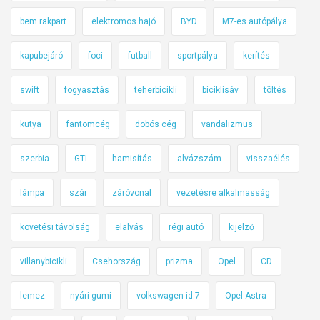
bem rakpart
elektromos hajó
BYD
M7-es autópálya
kapubejáró
foci
futball
sportpálya
kerítés
swift
fogyasztás
teherbicikli
biciklisáv
töltés
kutya
fantomcég
dobós cég
vandalizmus
szerbia
GTI
hamisítás
alvázszám
visszaélés
lámpa
szár
záróvonal
vezetésre alkalmasság
követési távolság
elalvás
régi autó
kijelző
villanybicikli
Csehország
prizma
Opel
CD
lemez
nyári gumi
volkswagen id.7
Opel Astra