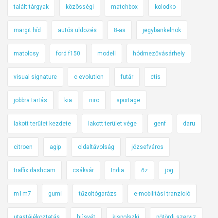
talált tárgyak
közösségi
matchbox
kolodko
margit híd
autós üldözés
8-as
jegybankelnök
matolcsy
ford f150
modell
hódmezővásárhely
visual signature
c evolution
futár
ctis
jobbra tartás
kia
niro
sportage
lakott terület kezdete
lakott terület vége
genf
daru
citroen
agip
oldaltávolság
józsefváros
traffix dashcam
csákvár
India
őz
jog
m1m7
gumi
tűzoltógarázs
e-mobilitási tranzíció
utastájékoztatás
húsvét
kispolszki
pötördi szerviz