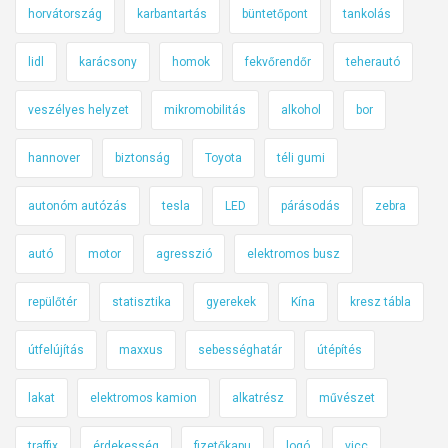
horvátország
karbantartás
büntetőpont
tankolás
lidl
karácsony
homok
fekvőrendőr
teherautó
veszélyes helyzet
mikromobilitás
alkohol
bor
hannover
biztonság
Toyota
téli gumi
autonóm autózás
tesla
LED
párásodás
zebra
autó
motor
agresszió
elektromos busz
repülőtér
statisztika
gyerekek
Kína
kresz tábla
útfelújítás
maxxus
sebességhatár
útépítés
lakat
elektromos kamion
alkatrész
művészet
traffix
érdekesség
fizetőkapu
logó
vicc