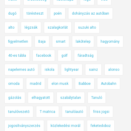
dugó
törésteszt
poén
dohányzás az autóban
alto
légzsák
szalagkorlát
suzuki alto
figyelmetlen
Baja
smart
lakótelep
hagyomány
40-es tábla
facebook
golf
fáradtság
napelemes autó
iskola
lightyear
sainz
alonso
omoda
madrid
elon musk
Babboe
Autobahn
gázolás
elhagyatott
szabálytalan
Tanuló
tanulóvezető
T matrica
tanulóautó
friss jogsi
jogosítványszerzés
közlekedési morál
feketedoboz