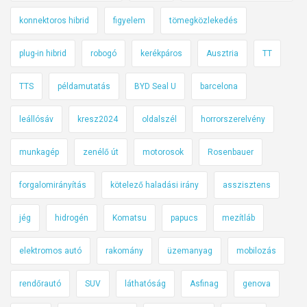
konnektoros hibrid
figyelem
tömegközlekedés
plug-in hibrid
robogó
kerékpáros
Ausztria
TT
TTS
példamutatás
BYD Seal U
barcelona
leállósáv
kresz2024
oldalszél
horrorszerelvény
munkagép
zenélő út
motorosok
Rosenbauer
forgalomirányítás
kötelező haladási irány
asszisztens
jég
hidrogén
Komatsu
papucs
mezítláb
elektromos autó
rakomány
üzemanyag
mobilozás
rendőrautó
SUV
láthatóság
Asfinag
genova