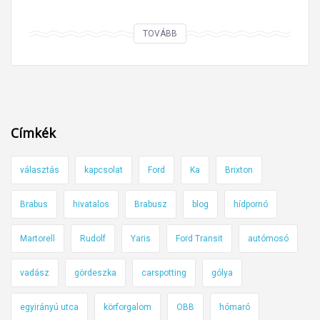
I
TOVÁBB
n
g
y
e
n
Címkék
k
ö
választás
kapcsolat
Ford
Ka
Brixton
z
l
Brabus
hivatalos
Brabusz
blog
hídpornó
e
k
Martorell
Rudolf
Yaris
Ford Transit
autómosó
e
d
vadász
gördeszka
carspotting
gólya
é
egyirányú utca
körforgalom
OBB
hómaró
s