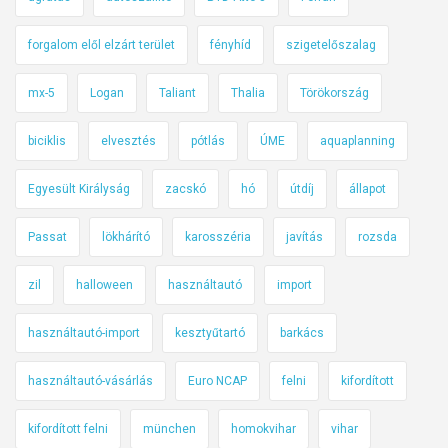
forgalom elől elzárt terület
fényhíd
szigetelőszalag
mx-5
Logan
Taliant
Thalia
Törökország
biciklis
elvesztés
pótlás
ÚME
aquaplanning
Egyesült Királyság
zacskó
hó
útdíj
állapot
Passat
lökhárító
karosszéria
javítás
rozsda
zil
halloween
használtautó
import
használtautó-import
kesztyűtartó
barkács
használtautó-vásárlás
Euro NCAP
felni
kifordított
kifordított felni
münchen
homokvihar
vihar