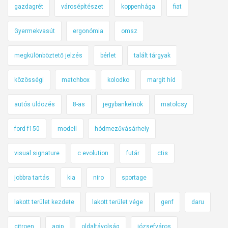
r
gazdagrét
városépítészet
koppenhága
fiat
t
!
Gyermekvasút
ergonómia
omsz
megkülönböztető jelzés
bérlet
talált tárgyak
közösségi
matchbox
kolodko
margit híd
autós üldözés
8-as
jegybankelnök
matolcsy
ford f150
modell
hódmezővásárhely
visual signature
c evolution
futár
ctis
jobbra tartás
kia
niro
sportage
lakott terület kezdete
lakott terület vége
genf
daru
citroen
agip
oldaltávolság
józsefváros