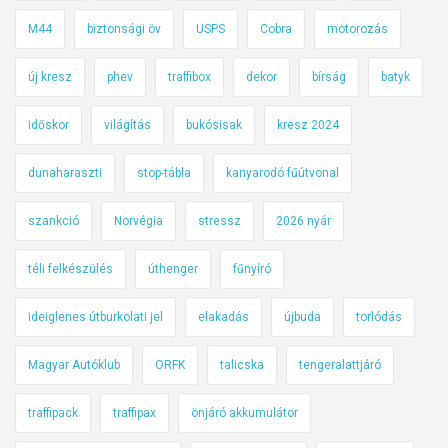
M44
biztonsági öv
USPS
Cobra
motorozás
új kresz
phev
traffibox
dekor
bírság
batyk
időskor
világítás
bukósisak
kresz 2024
dunaharaszti
stop-tábla
kanyarodó fűútvonal
szankció
Norvégia
stressz
2026 nyár
téli felkészülés
úthenger
fűnyíró
ideiglenes útburkolati jel
elakadás
újbuda
torlódás
Magyar Autóklub
ORFK
talicska
tengeralattjáró
traffipack
traffipax
önjáró akkumulátor