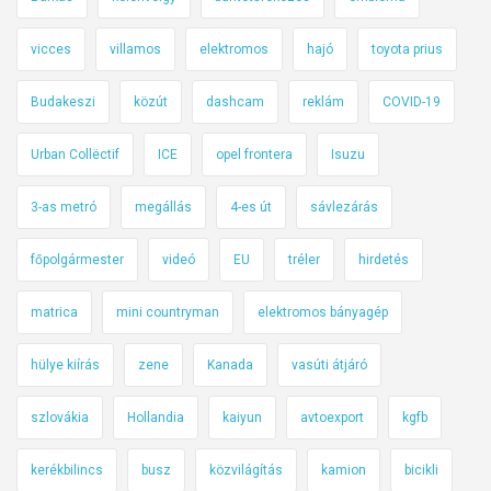
e
h
vicces
villamos
elektromos
hajó
toyota prius
í
Budakeszi
közút
dashcam
reklám
COVID-19
v
t
Urban Collëctif
ICE
opel frontera
Isuzu
a
k
3-as metró
megállás
4-es út
sávlezárás
J
ó
főpolgármester
videó
EU
tréler
hirdetés
z
s
matrica
mini countryman
elektromos bányagép
e
f
hülye kiírás
zene
Kanada
vasúti átjáró
v
á
szlovákia
Hollandia
kaiyun
avtoexport
kgfb
r
kerékbilincs
busz
közvilágítás
kamion
bicikli
o