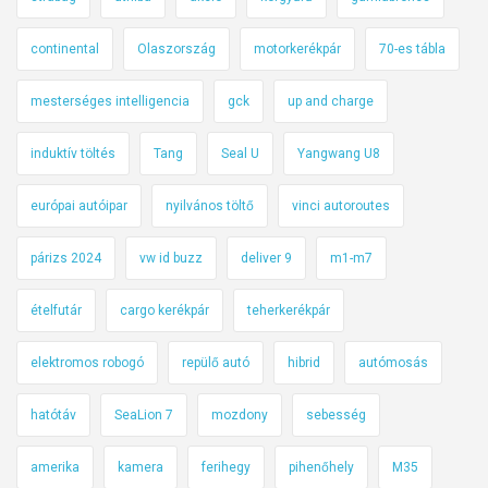
continental
Olaszország
motorkerékpár
70-es tábla
mesterséges intelligencia
gck
up and charge
induktív töltés
Tang
Seal U
Yangwang U8
európai autóipar
nyilvános töltő
vinci autoroutes
párizs 2024
vw id buzz
deliver 9
m1-m7
ételfutár
cargo kerékpár
teherkerékpár
elektromos robogó
repülő autó
hibrid
autómosás
hatótáv
SeaLion 7
mozdony
sebesség
amerika
kamera
ferihegy
pihenőhely
M35