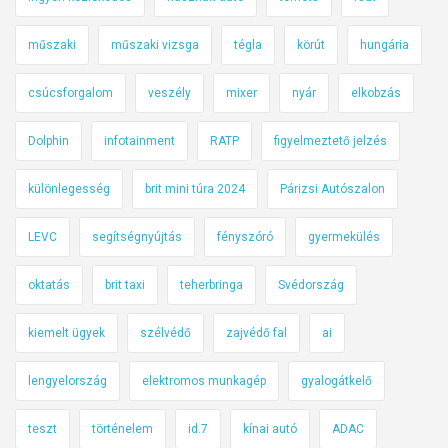
műszaki
műszaki vizsga
tégla
körút
hungária
csúcsforgalom
veszély
mixer
nyár
elkobzás
Dolphin
infotainment
RATP
figyelmeztető jelzés
különlegesség
brit mini túra 2024
Párizsi Autószalon
LEVC
segítségnyújtás
fényszóró
gyermekülés
oktatás
brit taxi
teherbringa
Svédország
kiemelt ügyek
szélvédő
zajvédő fal
ai
lengyelország
elektromos munkagép
gyalogátkelő
teszt
történelem
id.7
kínai autó
ADAC