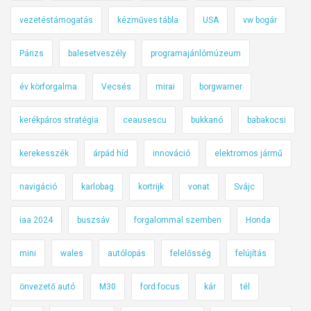
vezetéstámogatás
kézműves tábla
USA
vw bogár
Párizs
balesetveszély
programajánlómúzeum
év körforgalma
Vecsés
mirai
borgwarner
kerékpáros stratégia
ceausescu
bukkanó
babakocsi
kerekesszék
árpád híd
innováció
elektromos jármű
navigáció
karlobag
kortrijk
vonat
Svájc
iaa 2024
buszsáv
forgalommal szemben
Honda
mini
wales
autólopás
felelősség
felújítás
önvezető autó
M30
ford focus
kár
tél