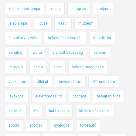
közlekedési lámpa
xpeng
autópiac
znojmo
jelzőlámpa
lipcse
vasút
múzeum
éjszakai vezetés
sebességkorlátozás
útszűkítés
sanghaj
wuhu
ajánlott sebesség
veterán
látnivaló
dánia
shell
balesetmegelőzés
vadkerítés
Üllői út
önvezető taxi
OT-rendszám
lakókocsi
elektromosautó
podcast
behajtani tilos
kerékpár
M4
fiat topolino
közlekedéspolitika
autóút
robotaxi
gyalogos
törpeautó