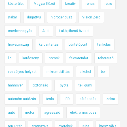
közterület
Magyar Közút
kreatív
roncs
retro
Dakar
dugattyú
hidrogénbusz
Vision Zero
cserbenhagyás
Audi
Lakó-pihenő övezet
horvátország
karbantartás
büntetőpont
tankolás
lidl
karácsony
homok
fekvőrendőr
teherautó
veszélyes helyzet
mikromobilitás
alkohol
bor
hannover
biztonság
Toyota
téli gumi
autonóm autózás
tesla
LED
párásodás
zebra
autó
motor
agresszió
elektromos busz
repülőtér
statisztika
gyerekek
Kína
kresz tábla