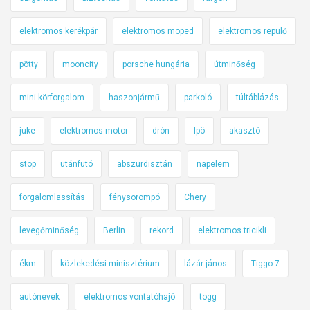
elektromos kerékpár
elektromos moped
elektromos repülő
pötty
mooncity
porsche hungária
útminőség
mini körforgalom
haszonjármű
parkoló
túltáblázás
juke
elektromos motor
drón
lpö
akasztó
stop
utánfutó
abszurdisztán
napelem
forgalomlassítás
fénysorompó
Chery
levegőminőség
Berlin
rekord
elektromos tricikli
ékm
közlekedési minisztérium
lázár jános
Tiggo 7
autónevek
elektromos vontatóhajó
togg