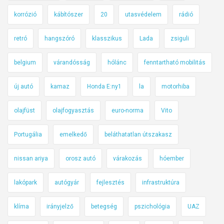
korrózió
kábítószer
20
utasvédelem
rádió
retró
hangszóró
klasszikus
Lada
zsiguli
belgium
várandósság
hólánc
fenntartható mobilitás
új autó
kamaz
Honda E:ny1
la
motorhiba
olajfüst
olajfogyasztás
euro-norma
Vito
Portugália
emelkedő
beláthatatlan útszakasz
nissan ariya
orosz autó
várakozás
hóember
lakópark
autógyár
fejlesztés
infrastruktúra
klíma
irányjelző
betegség
pszichológia
UAZ