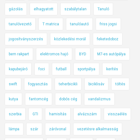
gázolás
elhagyatott
szabálytalan
Tanuló
tanulóvezető
T matrica
tanulóautó
friss jogsi
jogosítványszerzés
közlekedési morál
feketedoboz
bem rakpart
elektromos hajó
BYD
M7-es autópálya
kapubejáró
foci
futball
sportpálya
kerítés
swift
fogyasztás
teherbicikli
biciklisáv
töltés
kutya
fantomcég
dobós cég
vandalizmus
szerbia
GTI
hamisítás
alvázszám
visszaélés
lámpa
szár
záróvonal
vezetésre alkalmasság