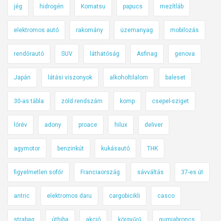
jég
hidrogén
Komatsu
papucs
mezítláb
elektromos autó
rakomány
üzemanyag
mobilozás
rendőrautó
SUV
láthatóság
Asfinag
genova
Japán
látási viszonyok
alkoholtilalom
baleset
30-as tábla
zöld rendszám
komp
csepel-sziget
lórév
adony
proace
hilux
deliver
agymotor
benzinkút
kukásautó
THK
figyelmetlen sofőr
Franciaország
sávváltás
37-es út
antric
elektromos daru
cargobicikli
casco
strabag
úthiba
akció
körgyűrű
gumiabroncs