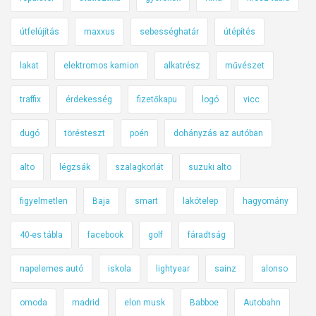
útfelújítás
maxxus
sebességhatár
útépítés
lakat
elektromos kamion
alkatrész
művészet
traffix
érdekesség
fizetőkapu
logó
vicc
dugó
törésteszt
poén
dohányzás az autóban
alto
légzsák
szalagkorlát
suzuki alto
figyelmetlen
Baja
smart
lakótelep
hagyomány
40-es tábla
facebook
golf
fáradtság
napelemes autó
iskola
lightyear
sainz
alonso
omoda
madrid
elon musk
Babboe
Autobahn