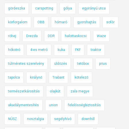
g
a
gördeszka
carspotting
gólya
egyirányú utca
t
körforgalom
OBB
hómaró
gyorshajtás
sofőr
y
á
röhej
Drezda
DDR
halottaskocsi
Waze
t
,
hókotró
4-es metró
kuka
FKF
traktor
m
e
túlméretes szerelvény
üldözés
tetőbox
prius
r
t
tapolca
királynő
Trabant
kötelező
p
é
természetkárosítás
olajkút
zala megye
n
akadálymentesítés
union
felelősségbiztosítás
t
e
NÚSZ
nosztalgia
segélyhívó
downhill
k
e