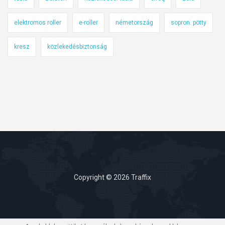
elektromos roller
e-roller
németország
sopron. pötty
kresz
közlekedésbiztonság
Copyright © 2026 Traffix