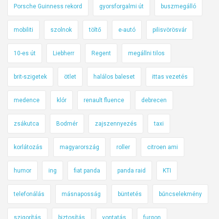
Porsche Guinness rekord
gyorsforgalmi út
buszmegálló
mobiliti
szolnok
töltő
e-autó
pilisvörösvár
10-es út
Liebherr
Regent
megállni tilos
brit-szigetek
ötlet
halálos baleset
ittas vezetés
medence
klór
renault fluence
debrecen
zsákutca
Bodmér
zajszennyezés
taxi
korlátozás
magyarország
roller
citroen ami
humor
ing
fiat panda
panda raid
KTI
telefonálás
másnaposság
büntetés
bűncselekmény
szigorítás
biztosítás
vontatás
furgon