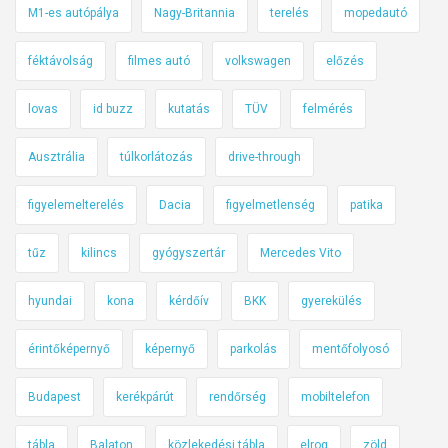
M1-es autópálya
Nagy-Britannia
terelés
mopedautó
féktávolság
filmes autó
volkswagen
előzés
lovas
id buzz
kutatás
TÜV
felmérés
Ausztrália
túlkorlátozás
drive-through
figyelemelterelés
Dacia
figyelmetlenség
patika
tűz
kilincs
gyógyszertár
Mercedes Vito
hyundai
kona
kérdőív
BKK
gyerekülés
érintőképernyő
képernyő
parkolás
mentőfolyosó
Budapest
kerékpárút
rendőrség
mobiltelefon
tábla
Balaton
közlekedési tábla
elroq
zöld