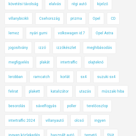
követési távolság
elalvás
régi autó
kijelző
villanybicikli
Csehország
prizma
Opel
CD
lemez
nyári gumi
volkswagen id.7
Opel Astra
jogosítvány
izzó
izzókészlet
meghibásodás
megfigyelés
plakát
intertraffic
olajteknő
lerobban
ramcatch
korlát
sx4
suzuki sx4
felirat
plakett
katalizátor
utazás
műszaki hiba
besorolás
sávelfogyás
poller
terelőoszlop
intertraffic 2024
villanyautó
olcsó
ingyen
ingyen közlekedés
használt autó
temető
főút