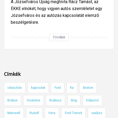
A Józsefváros Újság meghívta Rácz Tamást, az
ÉKKE elnökét, hogy vigyen autós szemléletet egy
Józsefváros és az autózás kapcsolatát elemző
beszélgetésre.
M
TOVÁBB
á
r
k
ö
t
Címkék
ö
m
választás
kapcsolat
Ford
Ka
Brixton
f
e
Brabus
hivatalos
Brabusz
blog
hídpornó
l
a
Martorell
Rudolf
Yaris
Ford Transit
vadász