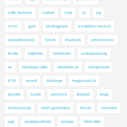
traffix dashcam
csákvár
India
őz
jog
m1m7
gumi
tűzoltógarázs
e-mobilitási tranzíció
utastájékoztatás
húsvét
kispolszki
pötördi szerviz
bicske
köpködés
Szentendre
szabálytalanság
vw
felesleges tábla
útburkolati jel
hidrogénautó
8126
renault
közbringa
megbocsátó út
éjszaka
suzuki
autóroncs
Budaörs
bogár
örményország
relatív gyorshajtás
francia
mercedes
jegy
autópálya-pihenő
autóipar
hibás tábla