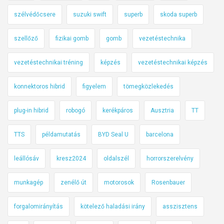
szélvédőcsere
suzuki swift
superb
skoda superb
szellőző
fizikai gomb
gomb
vezetéstechnika
vezetéstechnikai tréning
képzés
vezetéstechnikai képzés
konnektoros hibrid
figyelem
tömegközlekedés
plug-in hibrid
robogó
kerékpáros
Ausztria
TT
TTS
példamutatás
BYD Seal U
barcelona
leállósáv
kresz2024
oldalszél
horrorszerelvény
munkagép
zenélő út
motorosok
Rosenbauer
forgalomirányítás
kötelező haladási irány
asszisztens