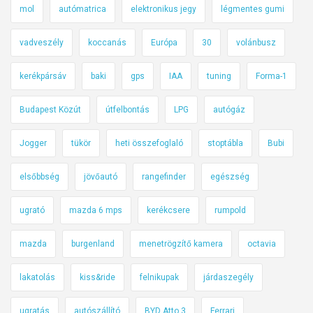
mol
autómatrica
elektronikus jegy
légmentes gumi
vadveszély
koccanás
Európa
30
volánbusz
kerékpársáv
baki
gps
IAA
tuning
Forma-1
Budapest Közút
útfelbontás
LPG
autógáz
Jogger
tükör
heti összefoglaló
stoptábla
Bubi
elsőbbség
jövőautó
rangefinder
egészség
ugrató
mazda 6 mps
kerékcsere
rumpold
mazda
burgenland
menetrögzítő kamera
octavia
lakatolás
kiss&ride
felnikupak
járdaszegély
ugratás
autószállító
BYD Atto 3
Ferrari