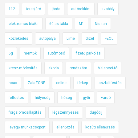
s
112
terepjáró
járda
autóreklám
szabály
b
a
elektromos bicikli
60-as tábla
M1
Nissan
,
m
közlekedés
autópálya
Lime
dízel
FEOL
i
n
5g
mentők
autómosó
fizető parkolás
t
A
kresz-módosítás
skoda
rendszám
Velencei-tó
u
hoax
ZalaZONE
online
térkép
aszfaltfestés
t
ó
felfestés
hülyeség
hőség
győr
varsó
s
E
forgalomcsillapítás
légszennyezés
dugódíj
m
b
levegő munkacsoport
ellenőrzés
közúti ellenőrzés
e