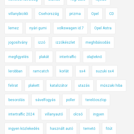
villanybicikli
Csehország
prizma
Opel
CD
lemez
nyári gumi
volkswagen id.7
Opel Astra
jogosítvány
izzó
izzókészlet
meghibásodás
megfigyelés
plakát
intertraffic
olajteknő
lerobban
ramcatch
korlát
sx4
suzuki sx4
felirat
plakett
katalizátor
utazás
műszaki hiba
besorolás
sávelfogyás
poller
terelőoszlop
intertraffic 2024
villanyautó
olcsó
ingyen
ingyen közlekedés
használt autó
temető
főút