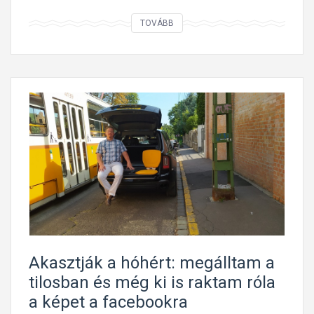
A
TOVÁBB
u
s
z
t
r
i
a
:
p
l
u
s
z
Akasztják a hóhért: megálltam a
h
tilosban és még ki is raktam róla
ú
a képet a facebookra
s