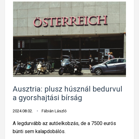
Ausztria: plusz húsznál bedurvul
a gyorshajtási bírság
2024.08.02.
Fábián László
A legdurvább az autóelkobzás, de a 7500 eurós
bünti sem kalapdobálós.