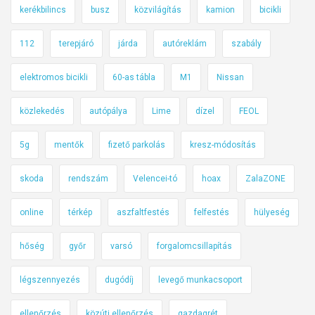
kerékbilincs
busz
közvilágítás
kamion
bicikli
c
e
112
terepjáró
járda
autóreklám
szabály
b
o
elektromos bicikli
60-as tábla
M1
Nissan
o
k
közlekedés
autópálya
Lime
dízel
FEOL
r
a
5g
mentők
fizető parkolás
kresz-módosítás
skoda
rendszám
Velencei-tó
hoax
ZalaZONE
online
térkép
aszfaltfestés
felfestés
hülyeség
hőség
győr
varsó
forgalomcsillapítás
légszennyezés
dugódíj
levegő munkacsoport
ellenőrzés
közúti ellenőrzés
gazdagrét