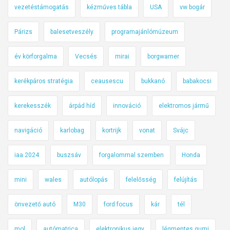
vezetéstámogatás
kézműves tábla
USA
vw bogár
Párizs
balesetveszély
programajánlómúzeum
év körforgalma
Vecsés
mirai
borgwarner
kerékpáros stratégia
ceausescu
bukkanó
babakocsi
kerekesszék
árpád híd
innováció
elektromos jármű
navigáció
karlobag
kortrijk
vonat
Svájc
iaa 2024
buszsáv
forgalommal szemben
Honda
mini
wales
autólopás
felelősség
felújítás
önvezető autó
M30
ford focus
kár
tél
mol
autómatrica
elektronikus jegy
légmentes gumi