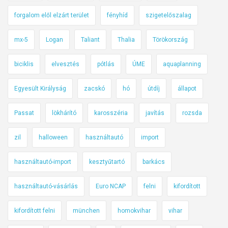
forgalom elől elzárt terület
fényhíd
szigetelőszalag
mx-5
Logan
Taliant
Thalia
Törökország
biciklis
elvesztés
pótlás
ÚME
aquaplanning
Egyesült Királyság
zacskó
hó
útdíj
állapot
Passat
lökhárító
karosszéria
javítás
rozsda
zil
halloween
használtautó
import
használtautó-import
kesztyűtartó
barkács
használtautó-vásárlás
Euro NCAP
felni
kifordított
kifordított felni
münchen
homokvihar
vihar