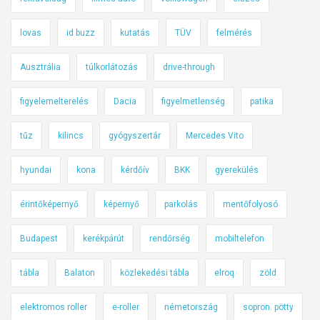
lovas
id buzz
kutatás
TÜV
felmérés
Ausztrália
túlkorlátozás
drive-through
figyelemelterelés
Dacia
figyelmetlenség
patika
tűz
kilincs
gyógyszertár
Mercedes Vito
hyundai
kona
kérdőív
BKK
gyerekülés
érintőképernyő
képernyő
parkolás
mentőfolyosó
Budapest
kerékpárút
rendőrség
mobiltelefon
tábla
Balaton
közlekedési tábla
elroq
zöld
elektromos roller
e-roller
németország
sopron. pötty