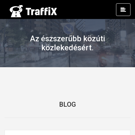
Prim
Men
Az észszerűbb közúti
közlekedésért.
BLOG