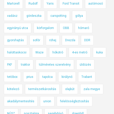
ó
Martorell
Rudolf
Yaris
Ford Transit
autómosó
s
h
h
é
vadász
gördeszka
carspotting
gólya
a
r
j
egyirányú utca
körforgalom
OBB
hómaró
t
t
:
á
gyorshajtás
sofőr
röhej
Drezda
DDR
m
s
e
i
halottaskocsi
Waze
hókotró
4-es metró
kuka
g
b
á
í
FKF
traktor
túlméretes szerelvény
üldözés
l
r
l
tetőbox
prius
tapolca
királynő
Trabant
s
t
á
a
kötelező
természetkárosítás
olajkút
zala megye
g
m
akadálymentesítés
union
felelősségbiztosítás
a
t
NÚSZ
nosztalgia
segélyhívó
downhill