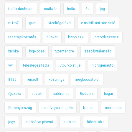
traffix dashcam
csákvár
India
őz
jog
m1m7
gumi
tűzoltógarázs
e-mobilitási tranzíció
utastájékoztatás
húsvét
kispolszki
pötördi szerviz
bicske
köpködés
Szentendre
szabálytalanság
vw
felesleges tábla
útburkolati jel
hidrogénautó
8126
renault
közbringa
megbocsátó út
éjszaka
suzuki
autóroncs
Budaörs
bogár
örményország
relatív gyorshajtás
francia
mercedes
jegy
autópálya-pihenő
autóipar
hibás tábla