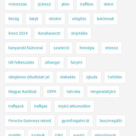
motorozás
új kresz
phev
traffibox
dekor
bírság
batyk
időskor
világítás
bukósisak
kresz 2024
dunaharaszti
stop-tábla
kanyarodó fűútvonal
szankció
Norvégia
stressz
téli felkészülés
úthenger
fűnyíró
ideiglenes útburkolati jel
elakadás
újbuda
torlódás
Magyar Autóklub
ORFK
talicska
tengeralattjáró
traffipack
traffipax
önjáró akkumulátor
Porsche Guinness rekord
gyorsforgalmi út
buszmegálló
mobiliti
szolnok
töltő
e-autó
pilisvörösvár