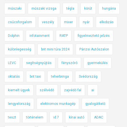
műszaki
műszaki vizsga
tégla
körút
hungária
csúcsforgalom
veszély
mixer
nyár
elkobzás
Dolphin
infotainment
RATP
figyelmeztető jelzés
különlegesség
brit mini túra 2024
Párizsi Autószalon
LEVC
segítségnyújtás
fényszóró
gyermekülés
oktatás
brit taxi
teherbringa
Svédország
kiemelt ügyek
szélvédő
zajvédő fal
ai
lengyelország
elektromos munkagép
gyalogátkelő
teszt
történelem
id.7
kínai autó
ADAC