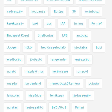
vadveszély
koccanás
Európa
30
volánbusz
kerékpársáv
baki
gps
IAA
tuning
Forma-1
Budapest Közút
útfelbontás
LPG
autógáz
Jogger
tükör
heti összefoglaló
stoptábla
Bubi
elsőbbség
jövőautó
rangefinder
egészség
ugrató
mazda 6 mps
kerékcsere
rumpold
mazda
burgenland
menetrögzítő kamera
octavia
lakatolás
kiss&ride
felnikupak
járdaszegély
ugratás
autószállító
BYD Atto 3
Ferrari