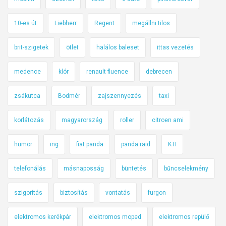
10-es út
Liebherr
Regent
megállni tilos
brit-szigetek
ötlet
halálos baleset
ittas vezetés
medence
klór
renault fluence
debrecen
zsákutca
Bodmér
zajszennyezés
taxi
korlátozás
magyarország
roller
citroen ami
humor
ing
fiat panda
panda raid
KTI
telefonálás
másnaposság
büntetés
bűncselekmény
szigorítás
biztosítás
vontatás
furgon
elektromos kerékpár
elektromos moped
elektromos repülő