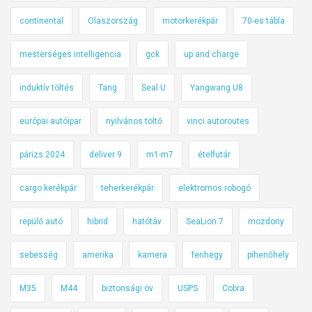
continental
Olaszország
motorkerékpár
70-es tábla
mesterséges intelligencia
gck
up and charge
induktív töltés
Tang
Seal U
Yangwang U8
európai autóipar
nyilvános töltő
vinci autoroutes
párizs 2024
deliver 9
m1-m7
ételfutár
cargo kerékpár
teherkerékpár
elektromos robogó
repülő autó
hibrid
hatótáv
SeaLion 7
mozdony
sebesség
amerika
kamera
ferihegy
pihenőhely
M35
M44
biztonsági öv
USPS
Cobra