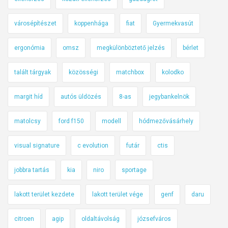
városépítészet
koppenhága
fiat
Gyermekvasút
ergonómia
omsz
megkülönböztető jelzés
bérlet
talált tárgyak
közösségi
matchbox
kolodko
margit híd
autós üldözés
8-as
jegybankelnök
matolcsy
ford f150
modell
hódmezővásárhely
visual signature
c evolution
futár
ctis
jobbra tartás
kia
niro
sportage
lakott terület kezdete
lakott terület vége
genf
daru
citroen
agip
oldaltávolság
józsefváros