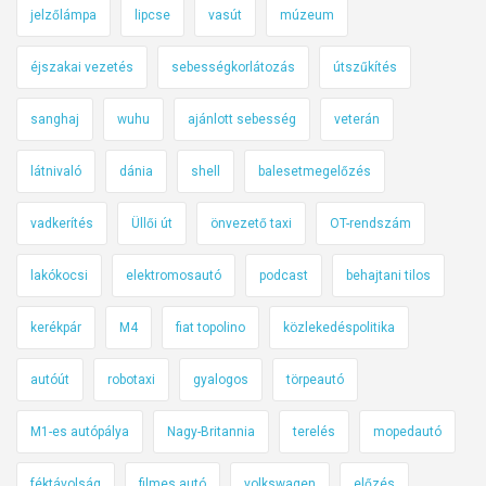
jelzőlámpa
lipcse
vasút
múzeum
éjszakai vezetés
sebességkorlátozás
útszűkítés
sanghaj
wuhu
ajánlott sebesség
veterán
látnivaló
dánia
shell
balesetmegelőzés
vadkerítés
Üllői út
önvezető taxi
OT-rendszám
lakókocsi
elektromosautó
podcast
behajtani tilos
kerékpár
M4
fiat topolino
közlekedéspolitika
autóút
robotaxi
gyalogos
törpeautó
M1-es autópálya
Nagy-Britannia
terelés
mopedautó
féktávolság
filmes autó
volkswagen
előzés