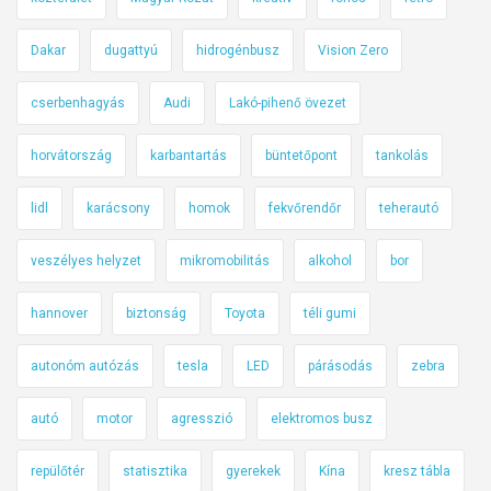
Dakar
dugattyú
hidrogénbusz
Vision Zero
cserbenhagyás
Audi
Lakó-pihenő övezet
horvátország
karbantartás
büntetőpont
tankolás
lidl
karácsony
homok
fekvőrendőr
teherautó
veszélyes helyzet
mikromobilitás
alkohol
bor
hannover
biztonság
Toyota
téli gumi
autonóm autózás
tesla
LED
párásodás
zebra
autó
motor
agresszió
elektromos busz
repülőtér
statisztika
gyerekek
Kína
kresz tábla