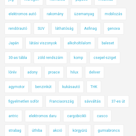
elektromos autó
rakomány
üzemanyag
mobilozás
rendőrautó
SUV
láthatóság
Asfinag
genova
Japán
látási viszonyok
alkoholtilalom
baleset
30-as tábla
zöld rendszám
komp
csepel-sziget
lórév
adony
proace
hilux
deliver
agymotor
benzinkút
kukásautó
THK
figyelmetlen sofőr
Franciaország
sávváltás
37-es út
antric
elektromos daru
cargobicikli
casco
strabag
úthiba
akció
körgyűrű
gumiabroncs