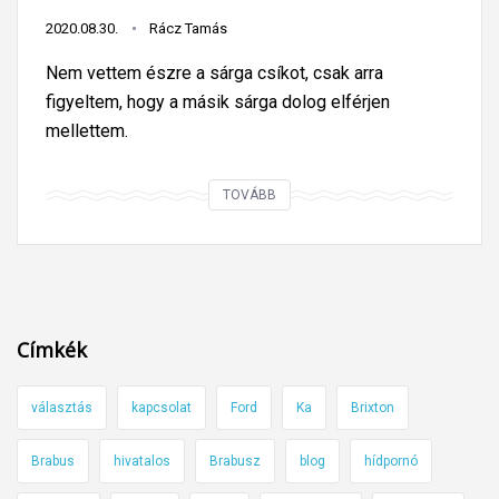
z
2020.08.30.
Rácz Tamás
n
Nem vettem észre a sárga csíkot, csak arra
á
figyeltem, hogy a másik sárga dolog elférjen
l
mellettem.
b
e
A
TOVÁBB
d
k
u
a
r
s
v
z
u
t
l
Címkék
j
a
á
g
választás
kapcsolat
Ford
Ka
Brixton
k
y
a
o
Brabus
hivatalos
Brabusz
blog
hídpornó
h
r