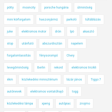
pötty
mooncity
porsche hungária
útminőség
mini körforgalom
haszonjármű
parkoló
túltáblázás
juke
elektromos motor
drón
lpö
akasztó
stop
utánfutó
abszurdisztán
napelem
forgalomlassítás
fénysorompó
Chery
levegőminőség
Berlin
rekord
elektromos tricikli
ékm
közlekedési minisztérium
lázár jános
Tiggo 7
autónevek
elektromos vontatóhajó
togg
közlekedési lámpa
xpeng
autópiac
znojmo