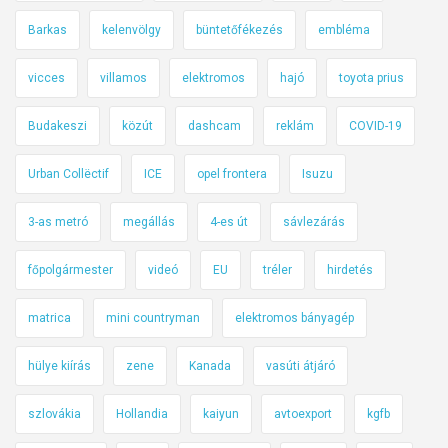
k
Barkas
kelenvölgy
büntetőfékezés
embléma
t
a
vicces
villamos
elektromos
hajó
toyota prius
m
Budakeszi
közút
dashcam
reklám
COVID-19
r
ó
Urban Collëctif
ICE
opel frontera
Isuzu
l
a
3-as metró
megállás
4-es út
sávlezárás
a
k
főpolgármester
videó
EU
tréler
hirdetés
é
p
matrica
mini countryman
elektromos bányagép
e
t
hülye kiírás
zene
Kanada
vasúti átjáró
a
f
szlovákia
Hollandia
kaiyun
avtoexport
kgfb
a