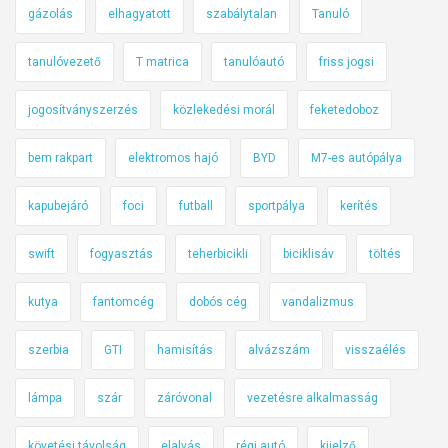
gázolás
elhagyatott
szabálytalan
Tanuló
tanulóvezető
T matrica
tanulóautó
friss jogsi
jogosítványszerzés
közlekedési morál
feketedoboz
bem rakpart
elektromos hajó
BYD
M7-es autópálya
kapubejáró
foci
futball
sportpálya
kerítés
swift
fogyasztás
teherbicikli
biciklisáv
töltés
kutya
fantomcég
dobós cég
vandalizmus
szerbia
GTI
hamisítás
alvázszám
visszaélés
lámpa
szár
záróvonal
vezetésre alkalmasság
követési távolság
elalvás
régi autó
kijelző