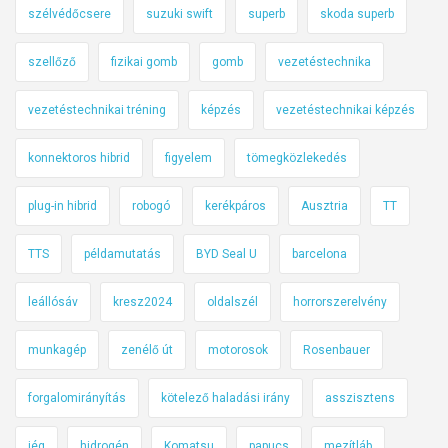
szélvédőcsere
suzuki swift
superb
skoda superb
szellőző
fizikai gomb
gomb
vezetéstechnika
vezetéstechnikai tréning
képzés
vezetéstechnikai képzés
konnektoros hibrid
figyelem
tömegközlekedés
plug-in hibrid
robogó
kerékpáros
Ausztria
TT
TTS
példamutatás
BYD Seal U
barcelona
leállósáv
kresz2024
oldalszél
horrorszerelvény
munkagép
zenélő út
motorosok
Rosenbauer
forgalomirányítás
kötelező haladási irány
asszisztens
jég
hidrogén
Komatsu
papucs
mezítláb