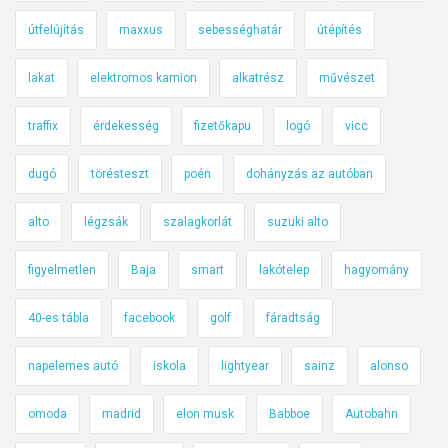
útfelújítás
maxxus
sebességhatár
útépítés
lakat
elektromos kamion
alkatrész
művészet
traffix
érdekesség
fizetőkapu
logó
vicc
dugó
törésteszt
poén
dohányzás az autóban
alto
légzsák
szalagkorlát
suzuki alto
figyelmetlen
Baja
smart
lakótelep
hagyomány
40-es tábla
facebook
golf
fáradtság
napelemes autó
iskola
lightyear
sainz
alonso
omoda
madrid
elon musk
Babboe
Autobahn