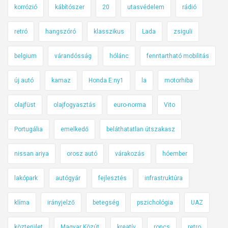
korrózió
kábítószer
20
utasvédelem
rádió
retró
hangszóró
klasszikus
Lada
zsiguli
belgium
várandósság
hólánc
fenntartható mobilitás
új autó
kamaz
Honda E:ny1
la
motorhiba
olajfüst
olajfogyasztás
euro-norma
Vito
Portugália
emelkedő
beláthatatlan útszakasz
nissan ariya
orosz autó
várakozás
hóember
lakópark
autógyár
fejlesztés
infrastruktúra
klíma
irányjelző
betegség
pszichológia
UAZ
közterület
Magyar Közút
kreatív
roncs
retro