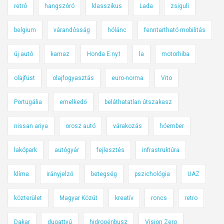
retró
hangszóró
klasszikus
Lada
zsiguli
belgium
várandósság
hólánc
fenntartható mobilitás
új autó
kamaz
Honda E:ny1
la
motorhiba
olajfüst
olajfogyasztás
euro-norma
Vito
Portugália
emelkedő
beláthatatlan útszakasz
nissan ariya
orosz autó
várakozás
hóember
lakópark
autógyár
fejlesztés
infrastruktúra
klíma
irányjelző
betegség
pszichológia
UAZ
közterület
Magyar Közút
kreatív
roncs
retro
Dakar
dugattyú
hidrogénbusz
Vision Zero