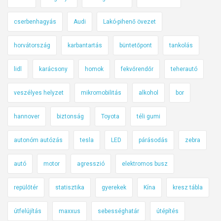
cserbenhagyás
Audi
Lakó-pihenő övezet
horvátország
karbantartás
büntetőpont
tankolás
lidl
karácsony
homok
fekvőrendőr
teherautó
veszélyes helyzet
mikromobilitás
alkohol
bor
hannover
biztonság
Toyota
téli gumi
autonóm autózás
tesla
LED
párásodás
zebra
autó
motor
agresszió
elektromos busz
repülőtér
statisztika
gyerekek
Kína
kresz tábla
útfelújítás
maxxus
sebességhatár
útépítés