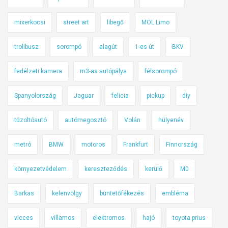
p
á
mixerkocsi
street art
libegő
MOL Limo
l
y
trolibusz
sorompó
alagút
1-es út
BKV
a
é
fedélzeti kamera
m3-as autópálya
félsorompó
p
Spanyolország
Jaguar
felicia
pickup
diy
í
t
tűzoltóautó
autómegosztó
Volán
hülyenév
ő
k
metró
BMW
motoros
Frankfurt
Finnország
e
l
környezetvédelem
kereszteződés
kerülő
M0
f
e
Barkas
kelenvölgy
büntetőfékezés
embléma
l
e
vicces
villamos
elektromos
hajó
toyota prius