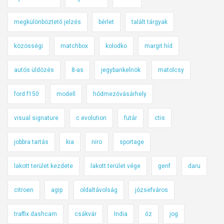
megkülönböztető jelzés
bérlet
talált tárgyak
közösségi
matchbox
kolodko
margit híd
autós üldözés
8-as
jegybankelnök
matolcsy
ford f150
modell
hódmezővásárhely
visual signature
c evolution
futár
ctis
jobbra tartás
kia
niro
sportage
lakott terület kezdete
lakott terület vége
genf
daru
citroen
agip
oldaltávolság
józsefváros
traffix dashcam
csákvár
India
őz
jog