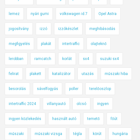
lemez
nyári gumi
volkswagen id.7
Opel Astra
jogosítvány
izzó
izzókészlet
meghibásodás
megfigyelés
plakát
intertraffic
olajteknő
lerobban
ramcatch
korlát
sx4
suzuki sx4
felirat
plakett
katalizátor
utazás
műszaki hiba
besorolás
sávelfogyás
poller
terelőoszlop
intertraffic 2024
villanyautó
olcsó
ingyen
ingyen közlekedés
használt autó
temető
főút
műszaki
műszaki vizsga
tégla
körút
hungária