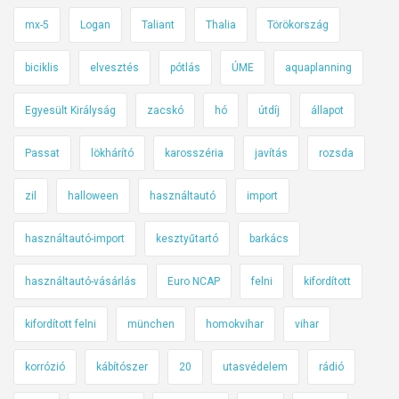
mx-5
Logan
Taliant
Thalia
Törökország
biciklis
elvesztés
pótlás
ÚME
aquaplanning
Egyesült Királyság
zacskó
hó
útdíj
állapot
Passat
lökhárító
karosszéria
javítás
rozsda
zil
halloween
használtautó
import
használtautó-import
kesztyűtartó
barkács
használtautó-vásárlás
Euro NCAP
felni
kifordított
kifordított felni
münchen
homokvihar
vihar
korrózió
kábítószer
20
utasvédelem
rádió