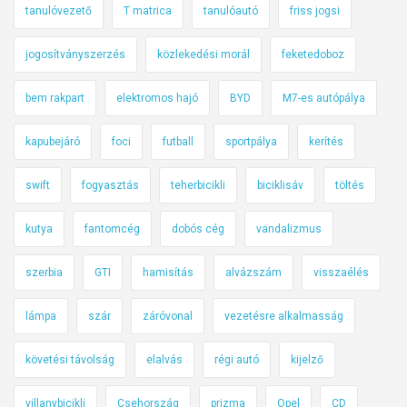
tanulóvezető
T matrica
tanulóautó
friss jogsi
jogosítványszerzés
közlekedési morál
feketedoboz
bem rakpart
elektromos hajó
BYD
M7-es autópálya
kapubejáró
foci
futball
sportpálya
kerítés
swift
fogyasztás
teherbicikli
biciklisáv
töltés
kutya
fantomcég
dobós cég
vandalizmus
szerbia
GTI
hamisítás
alvázszám
visszaélés
lámpa
szár
záróvonal
vezetésre alkalmasság
követési távolság
elalvás
régi autó
kijelző
villanybicikli
Csehország
prizma
Opel
CD