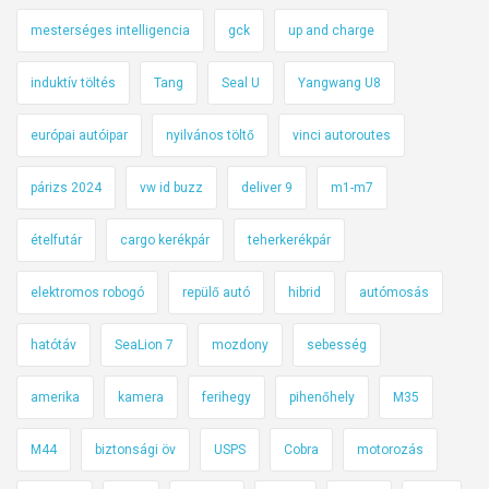
mesterséges intelligencia
gck
up and charge
induktív töltés
Tang
Seal U
Yangwang U8
európai autóipar
nyilvános töltő
vinci autoroutes
párizs 2024
vw id buzz
deliver 9
m1-m7
ételfutár
cargo kerékpár
teherkerékpár
elektromos robogó
repülő autó
hibrid
autómosás
hatótáv
SeaLion 7
mozdony
sebesség
amerika
kamera
ferihegy
pihenőhely
M35
M44
biztonsági öv
USPS
Cobra
motorozás