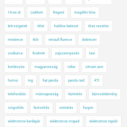
10-es út
Liebherr
Regent
megállni tilos
brit-szigetek
ötlet
halálos baleset
ittas vezetés
medence
klór
renault fluence
debrecen
zsákutca
Bodmér
zajszennyezés
taxi
korlátozás
magyarország
roller
citroen ami
humor
ing
fiat panda
panda raid
KTI
telefonálás
másnaposság
büntetés
bűncselekmény
szigorítás
biztosítás
vontatás
furgon
elektromos kerékpár
elektromos moped
elektromos repülő