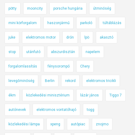
pötty
mooncity
porsche hungária
útminőség
mini körforgalom
haszonjármű
parkoló
túltáblázás
juke
elektromos motor
drón
lpö
akasztó
stop
utánfutó
abszurdisztán
napelem
forgalomlassítás
fénysorompó
Chery
levegőminőség
Berlin
rekord
elektromos tricikli
ékm
közlekedési minisztérium
lázár jános
Tiggo 7
autónevek
elektromos vontatóhajó
togg
közlekedési lámpa
xpeng
autópiac
znojmo