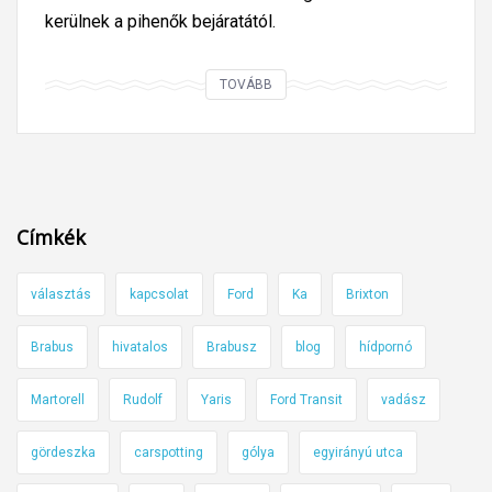
kerülnek a pihenők bejáratától.
V
TOVÁBB
a
n
e
g
y
Címkék
f
o
választás
kapcsolat
Ford
Ka
Brixton
n
t
Brabus
hivatalos
Brabusz
blog
hídpornó
o
s
Martorell
Rudolf
Yaris
Ford Transit
vadász
d
o
gördeszka
carspotting
gólya
egyirányú utca
l