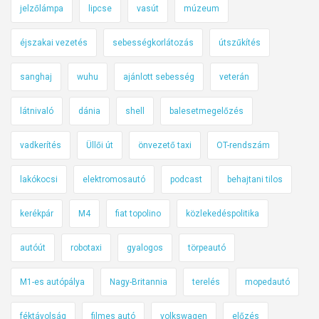
jelzőlámpa
lipcse
vasút
múzeum
éjszakai vezetés
sebességkorlátozás
útszűkítés
sanghaj
wuhu
ajánlott sebesség
veterán
látnivaló
dánia
shell
balesetmegelőzés
vadkerítés
Üllői út
önvezető taxi
OT-rendszám
lakókocsi
elektromosautó
podcast
behajtani tilos
kerékpár
M4
fiat topolino
közlekedéspolitika
autóút
robotaxi
gyalogos
törpeautó
M1-es autópálya
Nagy-Britannia
terelés
mopedautó
féktávolság
filmes autó
volkswagen
előzés