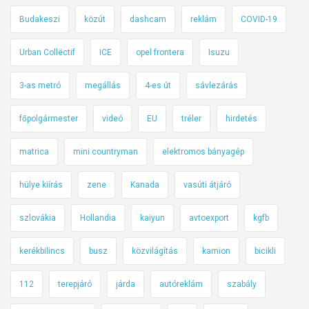
j
Budakeszi
közút
dashcam
reklám
COVID-19
t
e
Urban Collëctif
ICE
opel frontera
Isuzu
t
t
3-as metró
megállás
4-es út
sávlezárás
e
k
főpolgármester
videó
EU
tréler
hirdetés
a
p
matrica
mini countryman
elektromos bányagép
i
h
hülye kiírás
zene
Kanada
vasúti átjáró
e
n
szlovákia
Hollandia
kaiyun
avtoexport
kgfb
ő
kerékbilincs
busz
közvilágítás
kamion
bicikli
h
e
112
terepjáró
járda
autóreklám
szabály
l
y