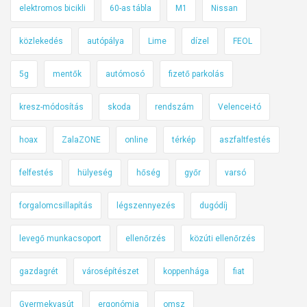
elektromos bicikli
60-as tábla
M1
Nissan
e
k
közlekedés
autópálya
Lime
dízel
FEOL
k
e
5g
mentők
autómosó
fizető parkolás
l
k
kresz-módosítás
skoda
rendszám
Velencei-tó
a
hoax
ZalaZONE
online
térkép
aszfaltfestés
p
c
felfestés
hülyeség
hőség
győr
varsó
s
o
forgalomcsillapítás
légszennyezés
dugódíj
l
a
levegő munkacsoport
ellenőrzés
közúti ellenőrzés
t
b
gazdagrét
városépítészet
koppenhága
fiat
a
n
Gyermekvasút
ergonómia
omsz