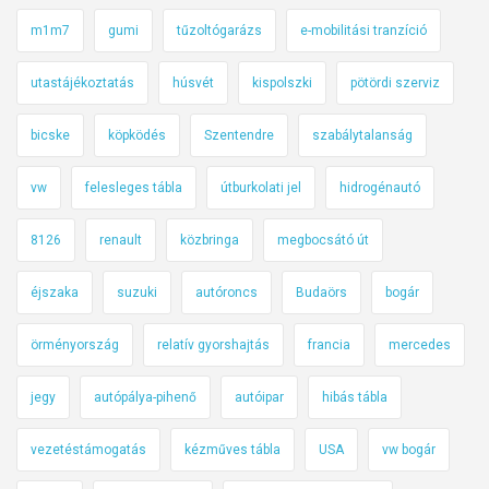
m1m7
gumi
tűzoltógarázs
e-mobilitási tranzíció
utastájékoztatás
húsvét
kispolszki
pötördi szerviz
bicske
köpködés
Szentendre
szabálytalanság
vw
felesleges tábla
útburkolati jel
hidrogénautó
8126
renault
közbringa
megbocsátó út
éjszaka
suzuki
autóroncs
Budaörs
bogár
örményország
relatív gyorshajtás
francia
mercedes
jegy
autópálya-pihenő
autóipar
hibás tábla
vezetéstámogatás
kézműves tábla
USA
vw bogár