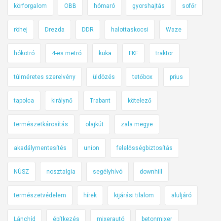
körforgalom
OBB
hómaró
gyorshajtás
sofőr
o
g
röhej
Drezda
DDR
halottaskocsi
Waze
,
a
hókotró
4-es metró
kuka
FKF
traktor
m
i
túlméretes szerelvény
üldözés
tetőbox
prius
t
a
tapolca
királynő
Trabant
kötelező
h
a
természetkárosítás
olajkút
zala megye
z
akadálymentesítés
union
felelősségbiztosítás
a
i
NÚSZ
nosztalgia
segélyhívó
downhill
a
u
természetvédelem
hírek
kijárási tilalom
aluljáró
t
ó
Lánchíd
építkezés
mixerautó
betonmixer