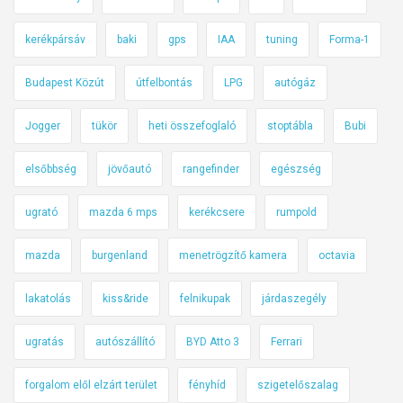
kerékpársáv
baki
gps
IAA
tuning
Forma-1
Budapest Közút
útfelbontás
LPG
autógáz
Jogger
tükör
heti összefoglaló
stoptábla
Bubi
elsőbbség
jövőautó
rangefinder
egészség
ugrató
mazda 6 mps
kerékcsere
rumpold
mazda
burgenland
menetrögzítő kamera
octavia
lakatolás
kiss&ride
felnikupak
járdaszegély
ugratás
autószállító
BYD Atto 3
Ferrari
forgalom elől elzárt terület
fényhíd
szigetelőszalag