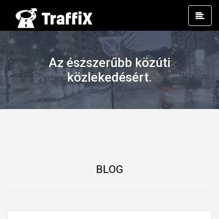
Prim
Men
Az észszerűbb közúti
közlekedésért.
BLOG