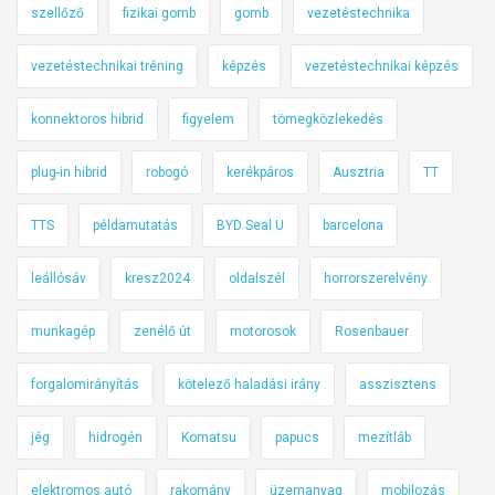
szellőző
fizikai gomb
gomb
vezetéstechnika
vezetéstechnikai tréning
képzés
vezetéstechnikai képzés
konnektoros hibrid
figyelem
tömegközlekedés
plug-in hibrid
robogó
kerékpáros
Ausztria
TT
TTS
példamutatás
BYD Seal U
barcelona
leállósáv
kresz2024
oldalszél
horrorszerelvény
munkagép
zenélő út
motorosok
Rosenbauer
forgalomirányítás
kötelező haladási irány
asszisztens
jég
hidrogén
Komatsu
papucs
mezítláb
elektromos autó
rakomány
üzemanyag
mobilozás