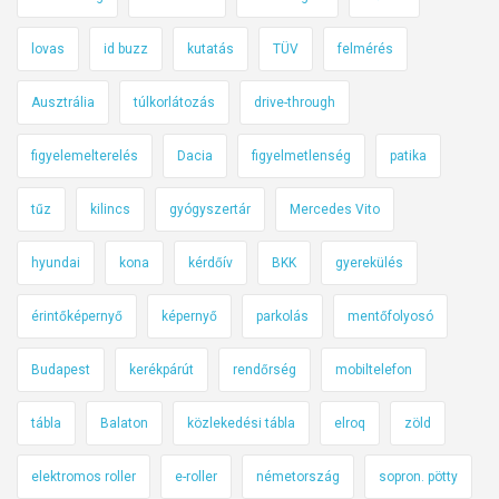
lovas
id buzz
kutatás
TÜV
felmérés
Ausztrália
túlkorlátozás
drive-through
figyelemelterelés
Dacia
figyelmetlenség
patika
tűz
kilincs
gyógyszertár
Mercedes Vito
hyundai
kona
kérdőív
BKK
gyerekülés
érintőképernyő
képernyő
parkolás
mentőfolyosó
Budapest
kerékpárút
rendőrség
mobiltelefon
tábla
Balaton
közlekedési tábla
elroq
zöld
elektromos roller
e-roller
németország
sopron. pötty