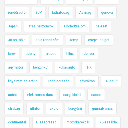
rendőrautó
SUV
láthatóság
Asfinag
genova
Japán
látási viszonyok
alkoholtilalom
baleset
30-as tábla
zöld rendszám
komp
csepel-sziget
lórév
adony
proace
hilux
deliver
agymotor
benzinkút
kukásautó
THK
figyelmetlen sofőr
Franciaország
sávváltás
37-es út
antric
elektromos daru
cargobicikli
casco
strabag
úthiba
akció
körgyűrű
gumiabroncs
continental
Olaszország
motorkerékpár
70-es tábla