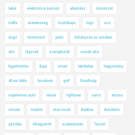
lakat
elektromos kamion
alkatrész
művészet
traffix
érdekesség
fizetőkapu
logó
vicc
dugó
törésteszt
poén
dohányzás az autóban
alto
légzsák
szalagkorlát
suzuki alto
figyelmetlen
Baja
smart
lakótelep
hagyomány
40-es tábla
facebook
golf
fáradtság
napelemes autó
iskola
lightyear
sainz
alonso
omoda
madrid
elon musk
Babboe
Autobahn
gázolás
elhagyatott
szabálytalan
Tanuló