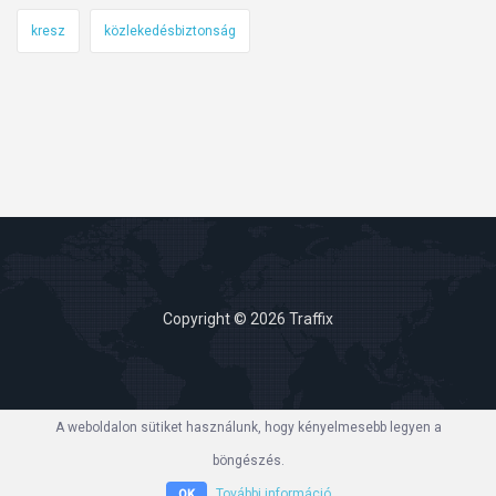
kresz
közlekedésbiztonság
Copyright © 2026 Traffix
A weboldalon sütiket használunk, hogy kényelmesebb legyen a
böngészés.
További információ
OK