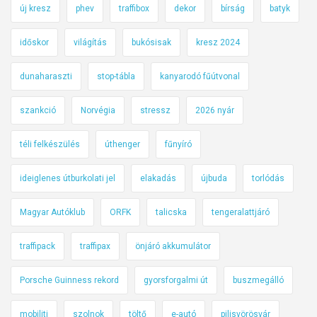
új kresz
phev
traffibox
dekor
bírság
batyk
időskor
világítás
bukósisak
kresz 2024
dunaharaszti
stop-tábla
kanyarodó fűútvonal
szankció
Norvégia
stressz
2026 nyár
téli felkészülés
úthenger
fűnyíró
ideiglenes útburkolati jel
elakadás
újbuda
torlódás
Magyar Autóklub
ORFK
talicska
tengeralattjáró
traffipack
traffipax
önjáró akkumulátor
Porsche Guinness rekord
gyorsforgalmi út
buszmegálló
mobiliti
szolnok
töltő
e-autó
pilisvörösvár