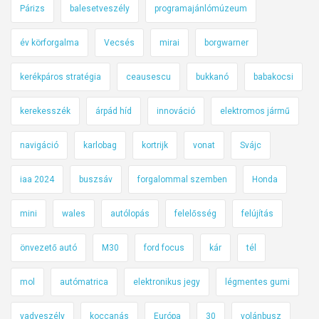
Párizs
balesetveszély
programajánlómúzeum
év körforgalma
Vecsés
mirai
borgwarner
kerékpáros stratégia
ceausescu
bukkanó
babakocsi
kerekesszék
árpád híd
innováció
elektromos jármű
navigáció
karlobag
kortrijk
vonat
Svájc
iaa 2024
buszsáv
forgalommal szemben
Honda
mini
wales
autólopás
felelősség
felújítás
önvezető autó
M30
ford focus
kár
tél
mol
autómatrica
elektronikus jegy
légmentes gumi
vadveszély
koccanás
Európa
30
volánbusz