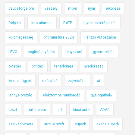
csúcsforgalom
veszély
mixer
nyár
elkobzás
Dolphin
infotainment
RATP
figyelmeztető jelzés
különlegesség
brit mini túra 2024
Párizsi Autószalon
LEVC
segítségnyújtás
fényszóró
gyermekülés
oktatás
brit taxi
teherbringa
Svédország
kiemelt ügyek
szélvédő
zajvédő fal
ai
lengyelország
elektromos munkagép
gyalogátkelő
teszt
történelem
id.7
kínai autó
ADAC
szélvédőcsere
suzuki swift
superb
skoda superb