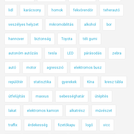
lidl
karácsony
homok
fekvőrendőr
teherautó
veszélyes helyzet
mikromobilitás
alkohol
bor
hannover
biztonság
Toyota
téli gumi
autonóm autózás
tesla
LED
párásodás
zebra
autó
motor
agresszió
elektromos busz
repülőtér
statisztika
gyerekek
Kína
kresz tábla
útfelújítás
maxxus
sebességhatár
útépítés
lakat
elektromos kamion
alkatrész
művészet
traffix
érdekesség
fizetőkapu
logó
vicc