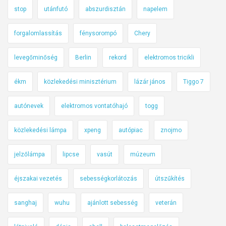
stop
utánfutó
abszurdisztán
napelem
forgalomlassítás
fénysorompó
Chery
levegőminőség
Berlin
rekord
elektromos tricikli
ékm
közlekedési minisztérium
lázár jános
Tiggo 7
autónevek
elektromos vontatóhajó
togg
közlekedési lámpa
xpeng
autópiac
znojmo
jelzőlámpa
lipcse
vasút
múzeum
éjszakai vezetés
sebességkorlátozás
útszűkítés
sanghaj
wuhu
ajánlott sebesség
veterán