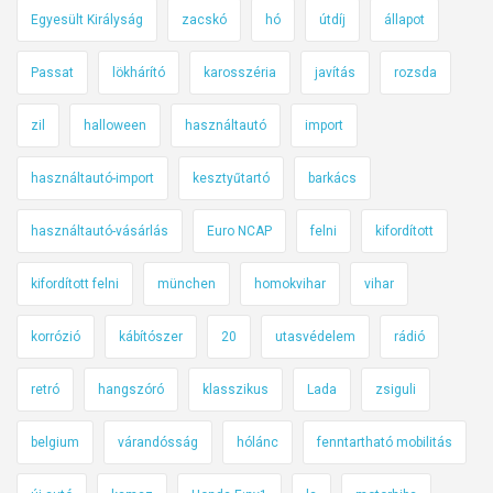
Egyesült Királyság
zacskó
hó
útdíj
állapot
Passat
lökhárító
karosszéria
javítás
rozsda
zil
halloween
használtautó
import
használtautó-import
kesztyűtartó
barkács
használtautó-vásárlás
Euro NCAP
felni
kifordított
kifordított felni
münchen
homokvihar
vihar
korrózió
kábítószer
20
utasvédelem
rádió
retró
hangszóró
klasszikus
Lada
zsiguli
belgium
várandósság
hólánc
fenntartható mobilitás