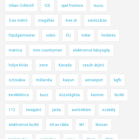
Urban Collëctif
ICE
opel frontera
Isuzu
3-as metró
megállás
4-es út
sávlezárás
főpolgármester
videó
EU
tréler
hirdetés
matrica
mini countryman
elektromos bányagép
hülye kiírás
zene
Kanada
vasúti átjáró
szlovákia
Hollandia
kaiyun
avtoexport
kgfb
kerékbilincs
busz
közvilágítás
kamion
bicikli
112
terepjáró
járda
autóreklám
szabály
elektromos bicikli
60-as tábla
M1
Nissan