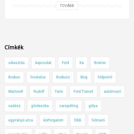
E
TOVÁBB
z
m
e
g
m
Címkék
i
l
választás
kapcsolat
Ford
Ka
Brixton
y
e
Brabus
hivatalos
Brabusz
blog
hídpornó
n
F
Martorell
Rudolf
Yaris
Ford Transit
autómosó
e
r
vadász
gördeszka
carspotting
gólya
r
egyirányú utca
körforgalom
OBB
hómaró
a
r