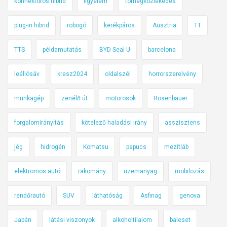
konnektoros hibrid
figyelem
tömegközlekedés
plug-in hibrid
robogó
kerékpáros
Ausztria
TT
TTS
példamutatás
BYD Seal U
barcelona
leállósáv
kresz2024
oldalszél
horrorszerelvény
munkagép
zenélő út
motorosok
Rosenbauer
forgalomirányítás
kötelező haladási irány
asszisztens
jég
hidrogén
Komatsu
papucs
mezítláb
elektromos autó
rakomány
üzemanyag
mobilozás
rendőrautó
SUV
láthatóság
Asfinag
genova
Japán
látási viszonyok
alkoholtilalom
baleset