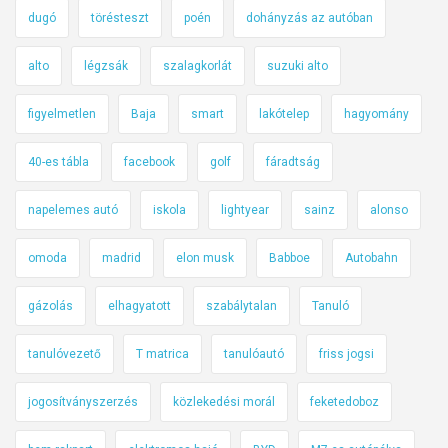
dugó
törésteszt
poén
dohányzás az autóban
alto
légzsák
szalagkorlát
suzuki alto
figyelmetlen
Baja
smart
lakótelep
hagyomány
40-es tábla
facebook
golf
fáradtság
napelemes autó
iskola
lightyear
sainz
alonso
omoda
madrid
elon musk
Babboe
Autobahn
gázolás
elhagyatott
szabálytalan
Tanuló
tanulóvezető
T matrica
tanulóautó
friss jogsi
jogosítványszerzés
közlekedési morál
feketedoboz