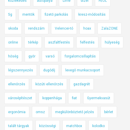
közlekedés
autópálya
Lime
dízel
FEOL
5g
mentők
fizető parkolás
kresz-módosítás
skoda
rendszám
Velencei-tó
hoax
ZalaZONE
online
térkép
aszfaltfestés
felfestés
hülyeség
hőség
győr
varsó
forgalomcsillapítás
légszennyezés
dugódíj
levegő munkacsoport
ellenőrzés
közúti ellenőrzés
gazdagrét
városépítészet
koppenhága
fiat
Gyermekvasút
ergonómia
omsz
megkülönböztető jelzés
bérlet
talált tárgyak
közösségi
matchbox
kolodko