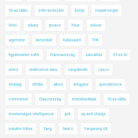
30-as tábla
zöld rendszám
komp
csepel-sziget
lórév
adony
proace
hilux
deliver
agymotor
benzinkút
kukásautó
THK
figyelmetlen sofőr
Franciaország
sávváltás
37-es út
antric
elektromos daru
cargobicikli
casco
strabag
úthiba
akció
körgyűrű
gumiabroncs
continental
Olaszország
motorkerékpár
70-es tábla
mesterséges intelligencia
gck
up and charge
induktív töltés
Tang
Seal U
Yangwang U8