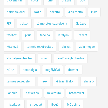
gyorshajtás
sofőr
röhej
Drezda
DDR
i
?
halottaskocsi
Waze
hókotró
4-es metró
kuka
FKF
traktor
túlméretes szerelvény
üldözés
tetőbox
prius
tapolca
királynő
Trabant
kötelező
természetkárosítás
olajkút
zala megye
akadálymentesítés
union
felelősségbiztosítás
NÚSZ
nosztalgia
segélyhívó
downhill
természetvédelem
hírek
kijárási tilalom
aluljáró
Lánchíd
építkezés
mixerautó
betonmixer
mixerkocsi
street art
libegő
MOL Limo