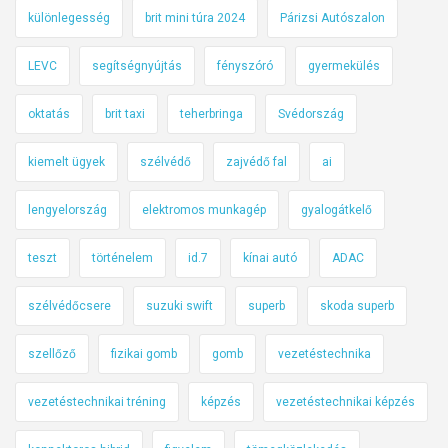
különlegesség
brit mini túra 2024
Párizsi Autószalon
LEVC
segítségnyújtás
fényszóró
gyermekülés
oktatás
brit taxi
teherbringa
Svédország
kiemelt ügyek
szélvédő
zajvédő fal
ai
lengyelország
elektromos munkagép
gyalogátkelő
teszt
történelem
id.7
kínai autó
ADAC
szélvédőcsere
suzuki swift
superb
skoda superb
szellőző
fizikai gomb
gomb
vezetéstechnika
vezetéstechnikai tréning
képzés
vezetéstechnikai képzés