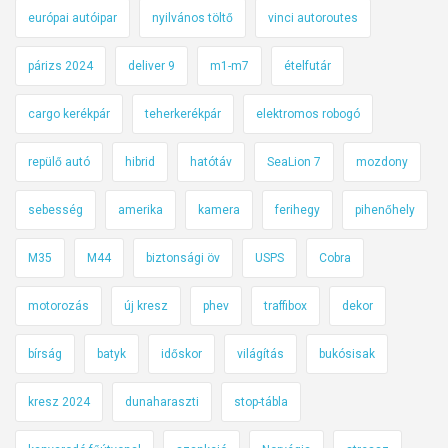
európai autóipar
nyilvános töltő
vinci autoroutes
párizs 2024
deliver 9
m1-m7
ételfutár
cargo kerékpár
teherkerékpár
elektromos robogó
repülő autó
hibrid
hatótáv
SeaLion 7
mozdony
sebesség
amerika
kamera
ferihegy
pihenőhely
M35
M44
biztonsági öv
USPS
Cobra
motorozás
új kresz
phev
traffibox
dekor
bírság
batyk
időskor
világítás
bukósisak
kresz 2024
dunaharaszti
stop-tábla