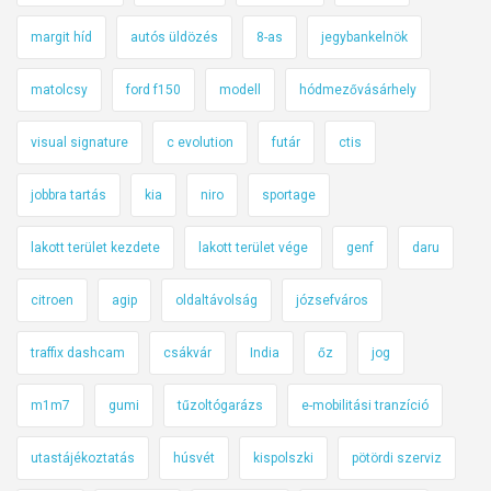
margit híd
autós üldözés
8-as
jegybankelnök
matolcsy
ford f150
modell
hódmezővásárhely
visual signature
c evolution
futár
ctis
jobbra tartás
kia
niro
sportage
lakott terület kezdete
lakott terület vége
genf
daru
citroen
agip
oldaltávolság
józsefváros
traffix dashcam
csákvár
India
őz
jog
m1m7
gumi
tűzoltógarázs
e-mobilitási tranzíció
utastájékoztatás
húsvét
kispolszki
pötördi szerviz