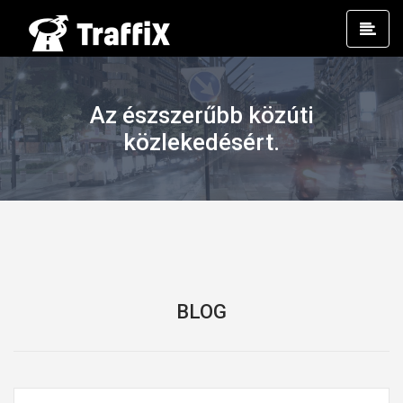
Prim
Men
Az észszerűbb közúti
közlekedésért.
BLOG