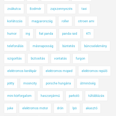
zsákutca
Bodmér
zajszennyezés
taxi
korlátozás
magyarország
roller
citroen ami
humor
ing
fiat panda
panda raid
KTI
telefonálás
másnaposság
büntetés
bűncselekmény
szigorítás
biztosítás
vontatás
furgon
elektromos kerékpár
elektromos moped
elektromos repülő
pötty
mooncity
porsche hungária
útminőség
mini körforgalom
haszonjármű
parkoló
túltáblázás
juke
elektromos motor
drón
lpö
akasztó