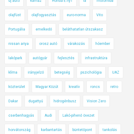
új autó
kamaz
Honda E:ny1
la
motorhiba
olajfüst
olajfogyasztás
euro-norma
Vito
Portugália
emelkedő
beláthatatlan útszakasz
nissan ariya
orosz autó
várakozás
hóember
lakópark
autógyár
fejlesztés
infrastruktúra
klíma
irányjelző
betegség
pszichológia
UAZ
közterület
Magyar Közút
kreatív
roncs
retro
Dakar
dugattyú
hidrogénbusz
Vision Zero
cserbenhagyás
Audi
Lakó-pihenő övezet
horvátország
karbantartás
büntetőpont
tankolás