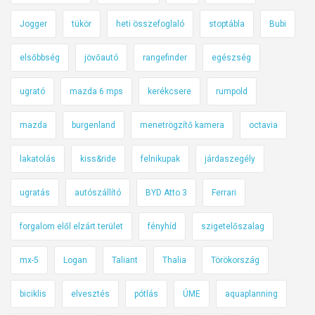
Jogger
tükör
heti összefoglaló
stoptábla
Bubi
elsőbbség
jövőautó
rangefinder
egészség
ugrató
mazda 6 mps
kerékcsere
rumpold
mazda
burgenland
menetrögzítő kamera
octavia
lakatolás
kiss&ride
felnikupak
járdaszegély
ugratás
autószállító
BYD Atto 3
Ferrari
forgalom elől elzárt terület
fényhíd
szigetelőszalag
mx-5
Logan
Taliant
Thalia
Törökország
biciklis
elvesztés
pótlás
ÚME
aquaplanning