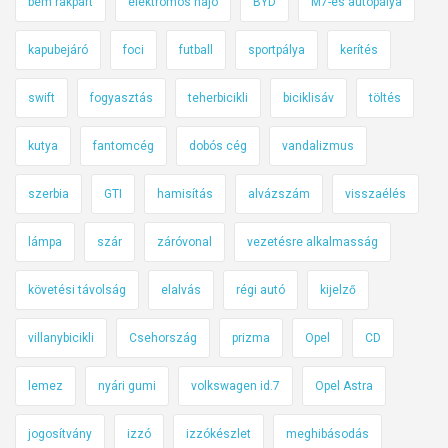
bem rakpart
elektromos hajó
BYD
M7-es autópálya
kapubejáró
foci
futball
sportpálya
kerítés
swift
fogyasztás
teherbicikli
biciklisáv
töltés
kutya
fantomcég
dobós cég
vandalizmus
szerbia
GTI
hamisítás
alvázszám
visszaélés
lámpa
szár
záróvonal
vezetésre alkalmasság
követési távolság
elalvás
régi autó
kijelző
villanybicikli
Csehország
prizma
Opel
CD
lemez
nyári gumi
volkswagen id.7
Opel Astra
jogosítvány
izzó
izzókészlet
meghibásodás