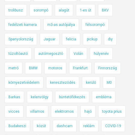
trolibusz
sorompó
alagút
1-es út
BKV
fedélzeti kamera
m3-as autópálya
félsorompó
Spanyolország
Jaguar
felicia
pickup
diy
tűzoltóautó
autómegosztó
Volán
hülyenév
metró
BMW
motoros
Frankfurt
Finnország
környezetvédelem
kereszteződés
kerülő
M0
Barkas
kelenvölgy
büntetőfékezés
embléma
vicces
villamos
elektromos
hajó
toyota prius
Budakeszi
közút
dashcam
reklám
COVID-19