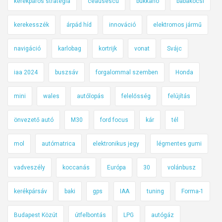
kerékpáros stratégia
ceausescu
bukkanó
babakocsi
kerekesszék
árpád híd
innováció
elektromos jármű
navigáció
karlobag
kortrijk
vonat
Svájc
iaa 2024
buszsáv
forgalommal szemben
Honda
mini
wales
autólopás
felelősség
felújítás
önvezető autó
M30
ford focus
kár
tél
mol
autómatrica
elektronikus jegy
légmentes gumi
vadveszély
koccanás
Európa
30
volánbusz
kerékpársáv
baki
gps
IAA
tuning
Forma-1
Budapest Közút
útfelbontás
LPG
autógáz