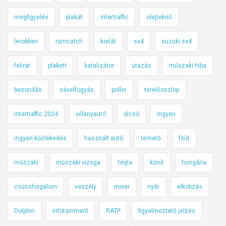
megfigyelés
plakát
intertraffic
olajteknő
lerobban
ramcatch
korlát
sx4
suzuki sx4
felirat
plakett
katalizátor
utazás
műszaki hiba
besorolás
sávelfogyás
poller
terelőoszlop
intertraffic 2024
villanyautó
olcsó
ingyen
ingyen közlekedés
használt autó
temető
főút
műszaki
műszaki vizsga
tégla
körút
hungária
csúcsforgalom
veszély
mixer
nyár
elkobzás
Dolphin
infotainment
RATP
figyelmeztető jelzés