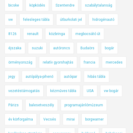
bicske
köpködés
Szentendre
szabálytalanság
vw
felesleges tábla
útburkolati jel
hidrogénautó
8126
renault
közbringa
megbocsátó út
éjszaka
suzuki
autóroncs
Budaörs
bogár
örményország
relatív gyorshajtás
francia
mercedes
jegy
autópálya-pihenő
autóipar
hibás tábla
vezetéstámogatás
kézműves tábla
USA
vw bogár
Párizs
balesetveszély
programajánlómúzeum
év körforgalma
Vecsés
mirai
borgwarner