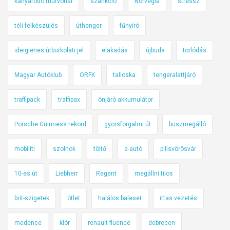
kanyarodó fűútvonal
szankció
Norvégia
stressz
téli felkészülés
úthenger
fűnyíró
ideiglenes útburkolati jel
elakadás
újbuda
torlódás
Magyar Autóklub
ORFK
talicska
tengeralattjáró
traffipack
traffipax
önjáró akkumulátor
Porsche Guinness rekord
gyorsforgalmi út
buszmegálló
mobiliti
szolnok
töltő
e-autó
pilisvörösvár
10-es út
Liebherr
Regent
megállni tilos
brit-szigetek
ötlet
halálos baleset
ittas vezetés
medence
klór
renault fluence
debrecen