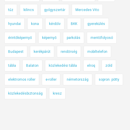
tűz
kilincs
gyógyszertár
Mercedes Vito
hyundai
kona
kérdőív
BKK
gyerekülés
érintőképernyő
képernyő
parkolás
mentőfolyosó
Budapest
kerékpárút
rendőrség
mobiltelefon
tábla
Balaton
közlekedési tábla
elroq
zöld
elektromos roller
e-roller
németország
sopron. pötty
közlekedésbiztonság
kresz