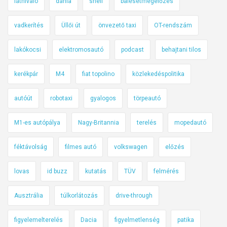
látnivaló
dánia
shell
balesetmegelőzés
vadkerítés
Üllői út
önvezető taxi
OT-rendszám
lakókocsi
elektromosautó
podcast
behajtani tilos
kerékpár
M4
fiat topolino
közlekedéspolitika
autóút
robotaxi
gyalogos
törpeautó
M1-es autópálya
Nagy-Britannia
terelés
mopedautó
féktávolság
filmes autó
volkswagen
előzés
lovas
id buzz
kutatás
TÜV
felmérés
Ausztrália
túlkorlátozás
drive-through
figyelemelterelés
Dacia
figyelmetlenség
patika