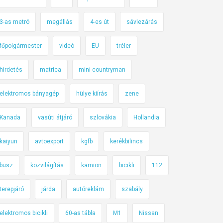
3-as metró
megállás
4-es út
sávlezárás
főpolgármester
videó
EU
tréler
hirdetés
matrica
mini countryman
elektromos bányagép
hülye kiírás
zene
Kanada
vasúti átjáró
szlovákia
Hollandia
kaiyun
avtoexport
kgfb
kerékbilincs
busz
közvilágítás
kamion
bicikli
112
terepjáró
járda
autóreklám
szabály
elektromos bicikli
60-as tábla
M1
Nissan