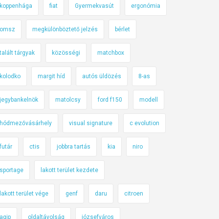
koppenhága
fiat
Gyermekvasút
ergonómia
omsz
megkülönböztető jelzés
bérlet
talált tárgyak
közösségi
matchbox
kolodko
margit híd
autós üldözés
8-as
jegybankelnök
matolcsy
ford f150
modell
hódmezővásárhely
visual signature
c evolution
futár
ctis
jobbra tartás
kia
niro
sportage
lakott terület kezdete
lakott terület vége
genf
daru
citroen
agip
oldaltávolság
józsefváros