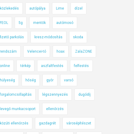
közlekedés
autópálya
Lime
dízel
FEOL
5g
mentők
autómosó
fizető parkolás
kresz-módosítás
skoda
rendszám
Velencei-tó
hoax
ZalaZONE
online
térkép
aszfaltfestés
felfestés
hülyeség
hőség
győr
varsó
forgalomcsillapítás
légszennyezés
dugódíj
levegő munkacsoport
ellenőrzés
közúti ellenőrzés
gazdagrét
városépítészet