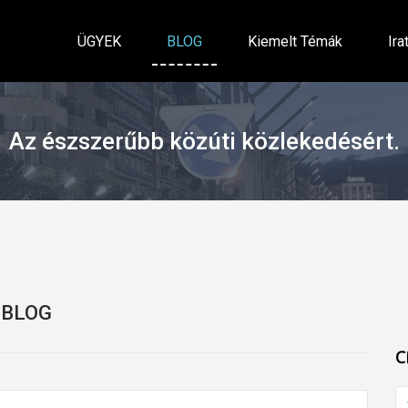
ÜGYEK
BLOG
Kiemelt Témák
Ira
Az észszerűbb közúti közlekedésért.
BLOG
C