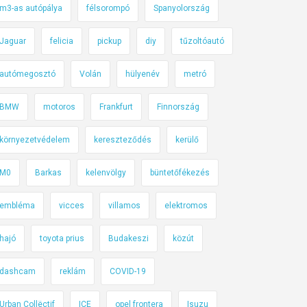
m3-as autópálya
félsorompó
Spanyolország
Jaguar
felicia
pickup
diy
tűzoltóautó
autómegosztó
Volán
hülyenév
metró
BMW
motoros
Frankfurt
Finnország
környezetvédelem
kereszteződés
kerülő
M0
Barkas
kelenvölgy
büntetőfékezés
embléma
vicces
villamos
elektromos
hajó
toyota prius
Budakeszi
közút
dashcam
reklám
COVID-19
Urban Collëctif
ICE
opel frontera
Isuzu