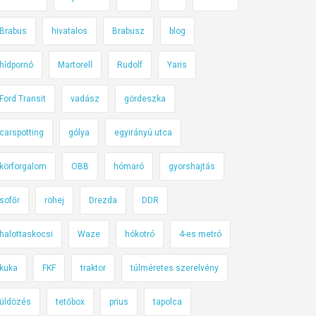
Brabus
hivatalos
Brabusz
blog
hídpornó
Martorell
Rudolf
Yaris
Ford Transit
vadász
gördeszka
carspotting
gólya
egyirányú utca
körforgalom
OBB
hómaró
gyorshajtás
sofőr
röhej
Drezda
DDR
halottaskocsi
Waze
hókotró
4-es metró
kuka
FKF
traktor
túlméretes szerelvény
üldözés
tetőbox
prius
tapolca