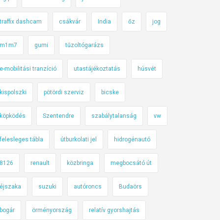
traffix dashcam
csákvár
India
őz
jog
m1m7
gumi
tűzoltógarázs
e-mobilitási tranzíció
utastájékoztatás
húsvét
kispolszki
pötördi szerviz
bicske
köpködés
Szentendre
szabálytalanság
vw
felesleges tábla
útburkolati jel
hidrogénautó
8126
renault
közbringa
megbocsátó út
éjszaka
suzuki
autóroncs
Budaörs
bogár
örményország
relatív gyorshajtás