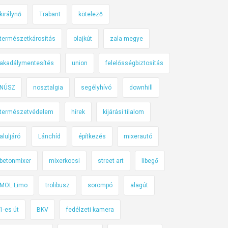
királynő
Trabant
kötelező
természetkárosítás
olajkút
zala megye
akadálymentesítés
union
felelősségbiztosítás
NÚSZ
nosztalgia
segélyhívó
downhill
természetvédelem
hírek
kijárási tilalom
aluljáró
Lánchíd
építkezés
mixerautó
betonmixer
mixerkocsi
street art
libegő
MOL Limo
trolibusz
sorompó
alagút
1-es út
BKV
fedélzeti kamera