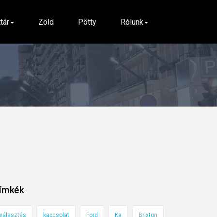
ttár
Zöld
Pötty
Rólunk
ímkék
választás
kapcsolat
Ford
Ka
Brixton