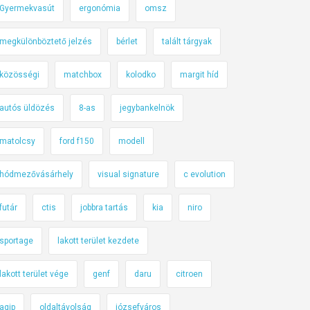
Gyermekvasút
ergonómia
omsz
megkülönböztető jelzés
bérlet
talált tárgyak
közösségi
matchbox
kolodko
margit híd
autós üldözés
8-as
jegybankelnök
matolcsy
ford f150
modell
hódmezővásárhely
visual signature
c evolution
futár
ctis
jobbra tartás
kia
niro
sportage
lakott terület kezdete
lakott terület vége
genf
daru
citroen
agip
oldaltávolság
józsefváros