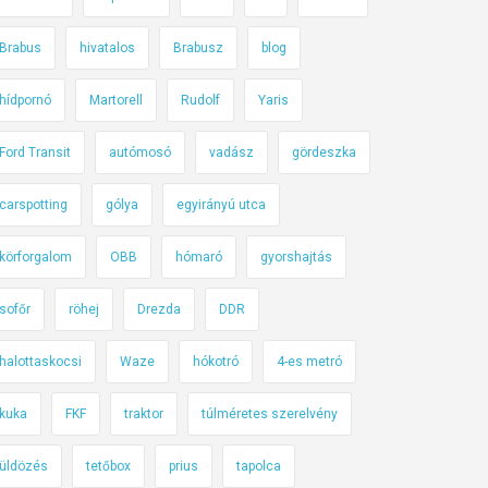
Brabus
hivatalos
Brabusz
blog
hídpornó
Martorell
Rudolf
Yaris
Ford Transit
autómosó
vadász
gördeszka
carspotting
gólya
egyirányú utca
körforgalom
OBB
hómaró
gyorshajtás
sofőr
röhej
Drezda
DDR
halottaskocsi
Waze
hókotró
4-es metró
kuka
FKF
traktor
túlméretes szerelvény
üldözés
tetőbox
prius
tapolca