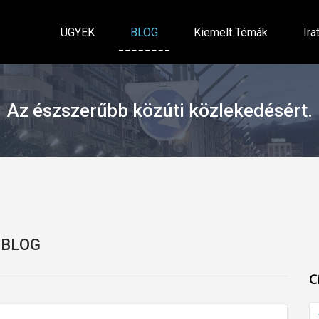
ÜGYEK
BLOG
Kiemelt Témák
Ira
Az észszerűbb közúti közlekedésért.
BLOG
C