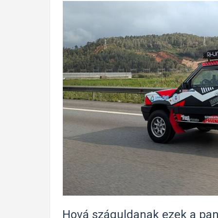
Hová száguldanak ezek a pan