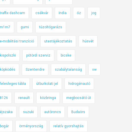
traffix dashcam
csákvár
India
őz
jog
m1m7
gumi
tűzoltógarázs
e-mobilitási tranzíció
utastájékoztatás
húsvét
kispolszki
pötördi szerviz
bicske
köpködés
Szentendre
szabálytalanság
vw
felesleges tábla
útburkolati jel
hidrogénautó
8126
renault
közbringa
megbocsátó út
éjszaka
suzuki
autóroncs
Budaörs
bogár
örményország
relatív gyorshajtás