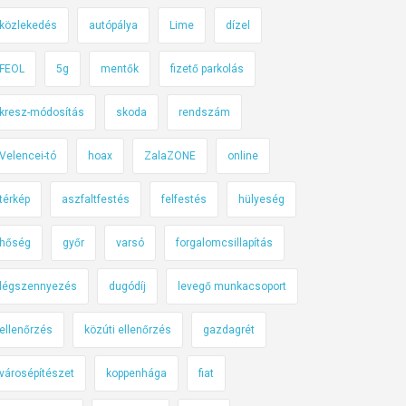
közlekedés
autópálya
Lime
dízel
FEOL
5g
mentők
fizető parkolás
kresz-módosítás
skoda
rendszám
Velencei-tó
hoax
ZalaZONE
online
térkép
aszfaltfestés
felfestés
hülyeség
hőség
győr
varsó
forgalomcsillapítás
légszennyezés
dugódíj
levegő munkacsoport
ellenőrzés
közúti ellenőrzés
gazdagrét
városépítészet
koppenhága
fiat