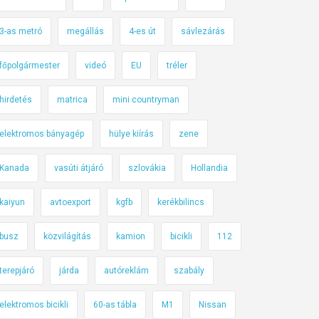
3-as metró
megállás
4-es út
sávlezárás
főpolgármester
videó
EU
tréler
hirdetés
matrica
mini countryman
elektromos bányagép
hülye kiírás
zene
Kanada
vasúti átjáró
szlovákia
Hollandia
kaiyun
avtoexport
kgfb
kerékbilincs
busz
közvilágítás
kamion
bicikli
112
terepjáró
járda
autóreklám
szabály
elektromos bicikli
60-as tábla
M1
Nissan