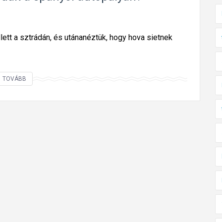
lett a sztrádán, és utánanéztük, hogy hova sietnek
H
TOVÁBB
o
v
á
s
z
á
g
u
l
d
a