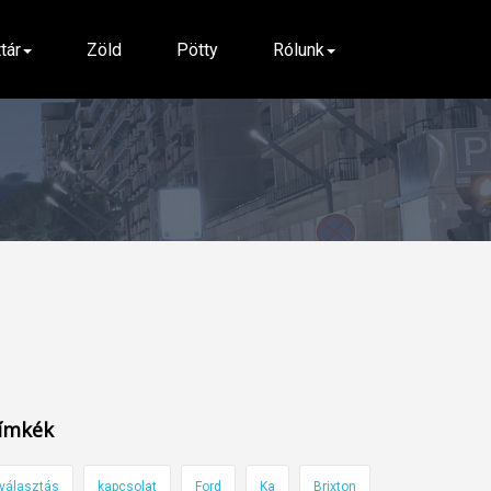
ttár
Zöld
Pötty
Rólunk
ímkék
választás
kapcsolat
Ford
Ka
Brixton