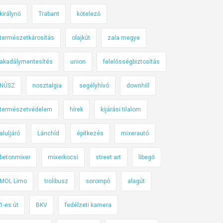
királynő
Trabant
kötelező
természetkárosítás
olajkút
zala megye
akadálymentesítés
union
felelősségbiztosítás
NÚSZ
nosztalgia
segélyhívó
downhill
természetvédelem
hírek
kijárási tilalom
aluljáró
Lánchíd
építkezés
mixerautó
betonmixer
mixerkocsi
street art
libegő
MOL Limo
trolibusz
sorompó
alagút
1-es út
BKV
fedélzeti kamera