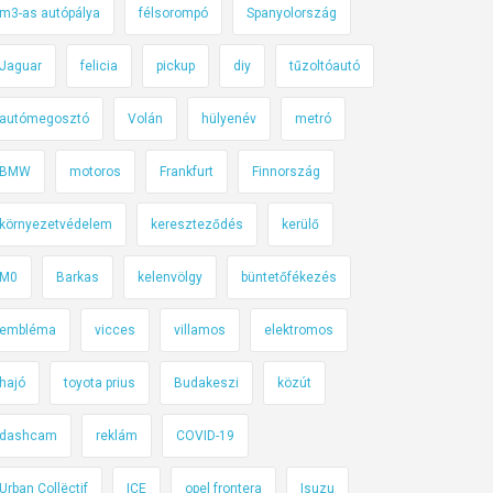
m3-as autópálya
félsorompó
Spanyolország
Jaguar
felicia
pickup
diy
tűzoltóautó
autómegosztó
Volán
hülyenév
metró
BMW
motoros
Frankfurt
Finnország
környezetvédelem
kereszteződés
kerülő
M0
Barkas
kelenvölgy
büntetőfékezés
embléma
vicces
villamos
elektromos
hajó
toyota prius
Budakeszi
közút
dashcam
reklám
COVID-19
Urban Collëctif
ICE
opel frontera
Isuzu