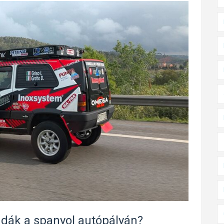
dák a spanyol autópályán?