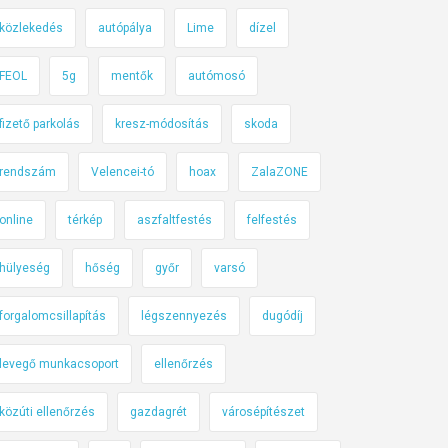
közlekedés
autópálya
Lime
dízel
FEOL
5g
mentők
autómosó
fizető parkolás
kresz-módosítás
skoda
rendszám
Velencei-tó
hoax
ZalaZONE
online
térkép
aszfaltfestés
felfestés
hülyeség
hőség
győr
varsó
forgalomcsillapítás
légszennyezés
dugódíj
levegő munkacsoport
ellenőrzés
közúti ellenőrzés
gazdagrét
városépítészet