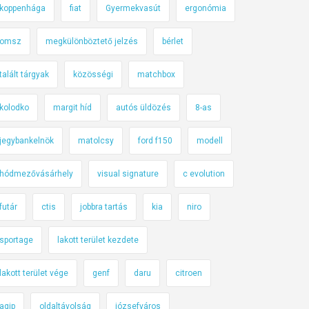
koppenhága
fiat
Gyermekvasút
ergonómia
omsz
megkülönböztető jelzés
bérlet
talált tárgyak
közösségi
matchbox
kolodko
margit híd
autós üldözés
8-as
jegybankelnök
matolcsy
ford f150
modell
hódmezővásárhely
visual signature
c evolution
futár
ctis
jobbra tartás
kia
niro
sportage
lakott terület kezdete
lakott terület vége
genf
daru
citroen
agip
oldaltávolság
józsefváros