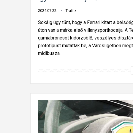
2024.07.22.
Traffix
Sokáig úgy tűnt, hogy a Ferrari kitart a belső
úton van a márka első villanysportkocsija. A T
gumiabroncsot kidörzsölő, veszélyes dísztárcs
prototípust mutattak be, a Városligetben megt
midibusza.