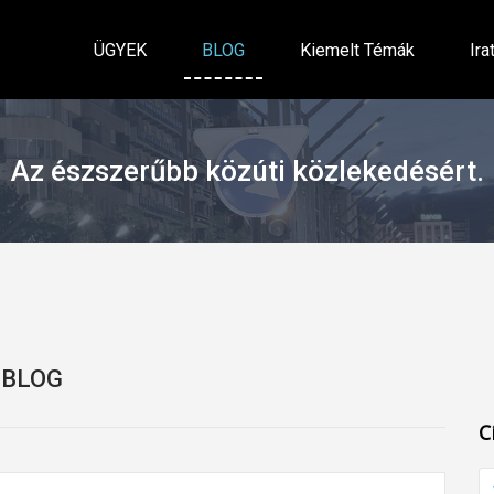
ÜGYEK
BLOG
Kiemelt Témák
Ira
Az észszerűbb közúti közlekedésért.
BLOG
C