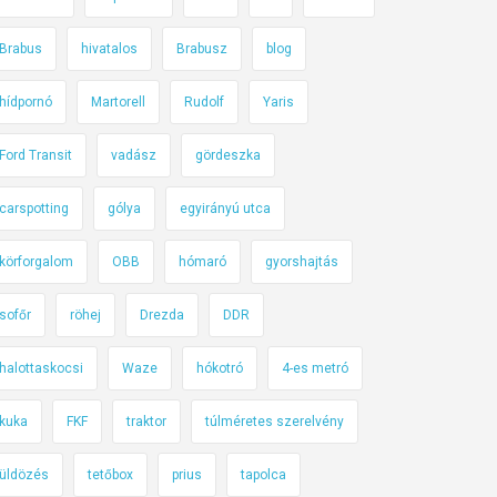
Brabus
hivatalos
Brabusz
blog
hídpornó
Martorell
Rudolf
Yaris
Ford Transit
vadász
gördeszka
carspotting
gólya
egyirányú utca
körforgalom
OBB
hómaró
gyorshajtás
sofőr
röhej
Drezda
DDR
halottaskocsi
Waze
hókotró
4-es metró
kuka
FKF
traktor
túlméretes szerelvény
üldözés
tetőbox
prius
tapolca