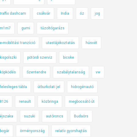
traffix dashcam
csákvár
India
őz
jog
m1m7
gumi
tűzoltógarázs
e-mobilitási tranzíció
utastájékoztatás
húsvét
kispolszki
pötördi szerviz
bicske
köpködés
Szentendre
szabálytalanság
vw
felesleges tábla
útburkolati jel
hidrogénautó
8126
renault
közbringa
megbocsátó út
éjszaka
suzuki
autóroncs
Budaörs
bogár
örményország
relatív gyorshajtás