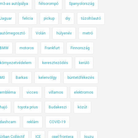
m3-as autópálya
félsorompó
Spanyolország
Jaguar
felicia
pickup
diy
tűzoltóautó
autómegosztó
Volán
hülyenév
metró
BMW
motoros
Frankfurt
Finnország
környezetvédelem
kereszteződés
kerülő
M0
Barkas
kelenvölgy
büntetőfékezés
embléma
vicces
villamos
elektromos
hajó
toyota prius
Budakeszi
közút
dashcam
reklám
COVID-19
Urban Collëctif
ICE
opel frontera
Isuzu