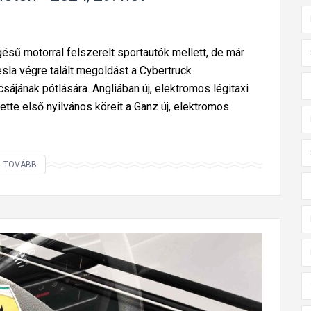
égésű motorral felszerelt sportautók mellett, de már
esla végre talált megoldást a Cybertruck
ájának pótlására. Angliában új, elektromos légitaxi
ette első nyilvános köreit a Ganz új, elektromos
Í
TOVÁBB
g
y
u
t
a
z
t
u