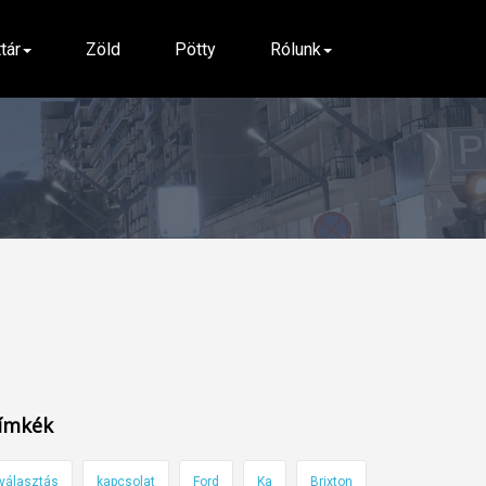
ttár
Zöld
Pötty
Rólunk
ímkék
választás
kapcsolat
Ford
Ka
Brixton