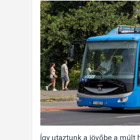
Így utaztunk a jövőbe a múlt h