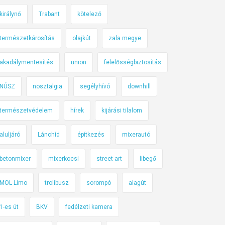
királynő
Trabant
kötelező
természetkárosítás
olajkút
zala megye
akadálymentesítés
union
felelősségbiztosítás
NÚSZ
nosztalgia
segélyhívó
downhill
természetvédelem
hírek
kijárási tilalom
aluljáró
Lánchíd
építkezés
mixerautó
betonmixer
mixerkocsi
street art
libegő
MOL Limo
trolibusz
sorompó
alagút
1-es út
BKV
fedélzeti kamera