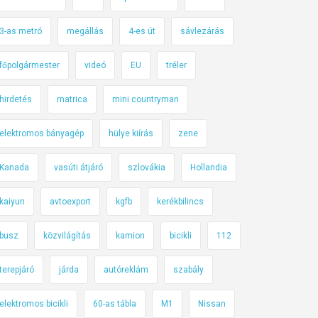
3-as metró
megállás
4-es út
sávlezárás
főpolgármester
videó
EU
tréler
hirdetés
matrica
mini countryman
elektromos bányagép
hülye kiírás
zene
Kanada
vasúti átjáró
szlovákia
Hollandia
kaiyun
avtoexport
kgfb
kerékbilincs
busz
közvilágítás
kamion
bicikli
112
terepjáró
járda
autóreklám
szabály
elektromos bicikli
60-as tábla
M1
Nissan