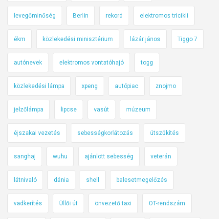
levegőminőség
Berlin
rekord
elektromos tricikli
ékm
közlekedési minisztérium
lázár jános
Tiggo 7
autónevek
elektromos vontatóhajó
togg
közlekedési lámpa
xpeng
autópiac
znojmo
jelzőlámpa
lipcse
vasút
múzeum
éjszakai vezetés
sebességkorlátozás
útszűkítés
sanghaj
wuhu
ajánlott sebesség
veterán
látnivaló
dánia
shell
balesetmegelőzés
vadkerítés
Üllői út
önvezető taxi
OT-rendszám