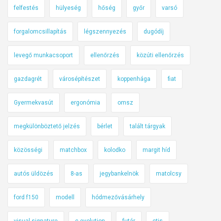
felfestés
hülyeség
hőség
győr
varsó
forgalomcsillapítás
légszennyezés
dugódíj
levegő munkacsoport
ellenőrzés
közúti ellenőrzés
gazdagrét
városépítészet
koppenhága
fiat
Gyermekvasút
ergonómia
omsz
megkülönböztető jelzés
bérlet
talált tárgyak
közösségi
matchbox
kolodko
margit híd
autós üldözés
8-as
jegybankelnök
matolcsy
ford f150
modell
hódmezővásárhely