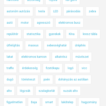
hannover
biztonság
Toyota
téli gumi
autonóm autózás
tesla
LED
párásodás
zebra
autó
motor
agresszió
elektromos busz
repülőtér
statisztika
gyerekek
Kína
kresz tábla
útfelújítás
maxxus
sebességhatár
útépítés
lakat
elektromos kamion
alkatrész
művészet
traffix
érdekesség
fizetőkapu
logó
vicc
dugó
törésteszt
poén
dohányzás az autóban
alto
légzsák
szalagkorlát
suzuki alto
figyelmetlen
Baja
smart
lakótelep
hagyomány