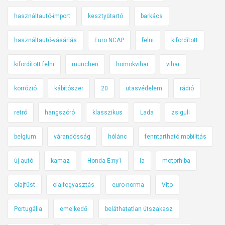
használtautó-import
kesztyűtartó
barkács
használtautó-vásárlás
Euro NCAP
felni
kifordított
kifordított felni
münchen
homokvihar
vihar
korrózió
kábítószer
20
utasvédelem
rádió
retró
hangszóró
klasszikus
Lada
zsiguli
belgium
várandósság
hólánc
fenntartható mobilitás
új autó
kamaz
Honda E:ny1
la
motorhiba
olajfüst
olajfogyasztás
euro-norma
Vito
Portugália
emelkedő
beláthatatlan útszakasz