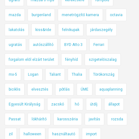
ugrató
mazda 6 mps
kerékcsere
rumpold
mazda
burgenland
menetrögzítő kamera
octavia
lakatolás
kiss&ride
felnikupak
járdaszegély
ugratás
autószállító
BYD Atto 3
Ferrari
forgalom elől elzárt terület
fényhíd
szigetelőszalag
mx-5
Logan
Taliant
Thalia
Törökország
biciklis
elvesztés
pótlás
ÚME
aquaplanning
Egyesült Királyság
zacskó
hó
útdíj
állapot
Passat
lökhárító
karosszéria
javítás
rozsda
zil
halloween
használtautó
import