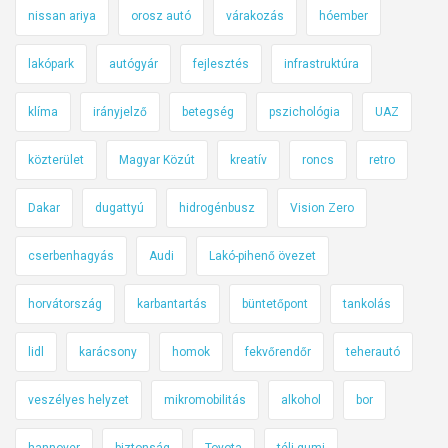
nissan ariya
orosz autó
várakozás
hóember
lakópark
autógyár
fejlesztés
infrastruktúra
klíma
irányjelző
betegség
pszichológia
UAZ
közterület
Magyar Közút
kreatív
roncs
retro
Dakar
dugattyú
hidrogénbusz
Vision Zero
cserbenhagyás
Audi
Lakó-pihenő övezet
horvátország
karbantartás
büntetőpont
tankolás
lidl
karácsony
homok
fekvőrendőr
teherautó
veszélyes helyzet
mikromobilitás
alkohol
bor