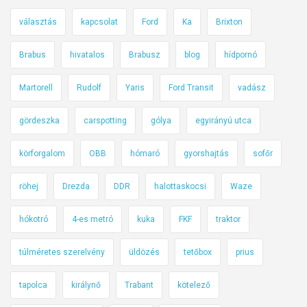
m
választás
kapcsolat
Ford
Ka
Brixton
é
g
Brabus
hivatalos
Brabusz
blog
hídpornó
m
i
Martorell
Rudolf
Yaris
Ford Transit
vadász
n
d
gördeszka
carspotting
gólya
egyirányú utca
i
körforgalom
OBB
hómaró
gyorshajtás
sofőr
g
m
röhej
Drezda
DDR
halottaskocsi
Waze
e
n
hókotró
4-es metró
kuka
FKF
traktor
ő
a
túlméretes szerelvény
üldözés
tetőbox
prius
t
ü
tapolca
királynő
Trabant
kötelező
k