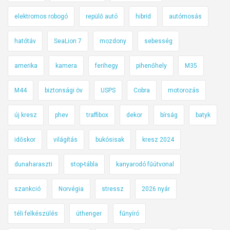
elektromos robogó
repülő autó
hibrid
autómosás
hatótáv
SeaLion 7
mozdony
sebesség
amerika
kamera
ferihegy
pihenőhely
M35
M44
biztonsági öv
USPS
Cobra
motorozás
új kresz
phev
traffibox
dekor
bírság
batyk
időskor
világítás
bukósisak
kresz 2024
dunaharaszti
stop-tábla
kanyarodó fűútvonal
szankció
Norvégia
stressz
2026 nyár
téli felkészülés
úthenger
fűnyíró