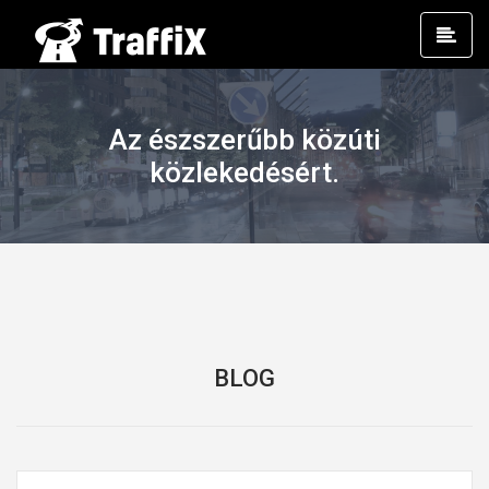
Prim
Men
Az észszerűbb közúti
közlekedésért.
BLOG