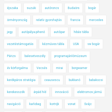
éjszaka
suzuki
autóroncs
Budaörs
bogár
örményország
relatív gyorshajtás
francia
mercedes
jegy
autópálya-pihenő
autóipar
hibás tábla
vezetéstámogatás
kézműves tábla
USA
vw bogár
Párizs
balesetveszély
programajánlómúzeum
év körforgalma
Vecsés
mirai
borgwarner
kerékpáros stratégia
ceausescu
bukkanó
babakocsi
kerekesszék
árpád híd
innováció
elektromos jármű
navigáció
karlobag
kortrijk
vonat
Svájc