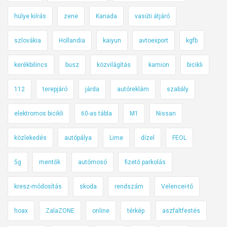
hülye kiírás
zene
Kanada
vasúti átjáró
szlovákia
Hollandia
kaiyun
avtoexport
kgfb
kerékbilincs
busz
közvilágítás
kamion
bicikli
112
terepjáró
járda
autóreklám
szabály
elektromos bicikli
60-as tábla
M1
Nissan
közlekedés
autópálya
Lime
dízel
FEOL
5g
mentők
autómosó
fizető parkolás
kresz-módosítás
skoda
rendszám
Velencei-tó
hoax
ZalaZONE
online
térkép
aszfaltfestés