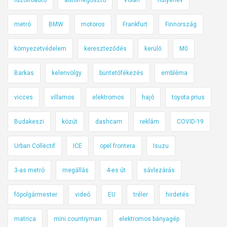
tűzoltóautó
autómegosztó
Volán
hülyenév
k
ó
metró
BMW
motoros
Frankfurt
Finnország
?
környezetvédelem
kereszteződés
kerülő
M0
Barkas
kelenvölgy
büntetőfékezés
embléma
vicces
villamos
elektromos
hajó
toyota prius
Budakeszi
közút
dashcam
reklám
COVID-19
Urban Collëctif
ICE
opel frontera
Isuzu
3-as metró
megállás
4-es út
sávlezárás
főpolgármester
videó
EU
tréler
hirdetés
matrica
mini countryman
elektromos bányagép