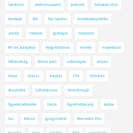
lakókocsi
elektromosautó
podcast
behajtani tilos
kerékpár
M4
fiat topolino
közlekedéspolitika
autóút
robotaxi
gyalogos
törpeautó
M1-es autópálya
Nagy-Britannia
terelés
mopedautó
féktávolság
filmes autó
volkswagen
előzés
lovas
id buzz
kutatás
TÜV
felmérés
Ausztrália
túlkorlátozás
drive-through
figyelemelterelés
Dacia
figyelmetlenség
patika
tűz
kilincs
gyógyszertár
Mercedes Vito