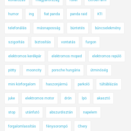
korlátozás
magyarország
roller
citroen ami
humor
ing
fiat panda
panda raid
KTI
telefonálás
másnaposság
büntetés
bűncselekmény
szigorítás
biztosítás
vontatás
furgon
elektromos kerékpár
elektromos moped
elektromos repülő
pötty
mooncity
porsche hungária
útminőség
mini körforgalom
haszonjármű
parkoló
túltáblázás
juke
elektromos motor
drón
lpö
akasztó
stop
utánfutó
abszurdisztán
napelem
forgalomlassítás
fénysorompó
Chery