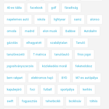
40-es tábla
facebook
golf
fáradtság
napelemes autó
iskola
lightyear
sainz
alonso
omoda
madrid
elon musk
Babboe
Autobahn
gázolás
elhagyatott
szabálytalan
Tanuló
tanulóvezető
T matrica
tanulóautó
friss jogsi
jogosítványszerzés
közlekedési morál
feketedoboz
bem rakpart
elektromos hajó
BYD
M7-es autópálya
kapubejáró
foci
futball
sportpálya
kerítés
swift
fogyasztás
teherbicikli
biciklisáv
töltés