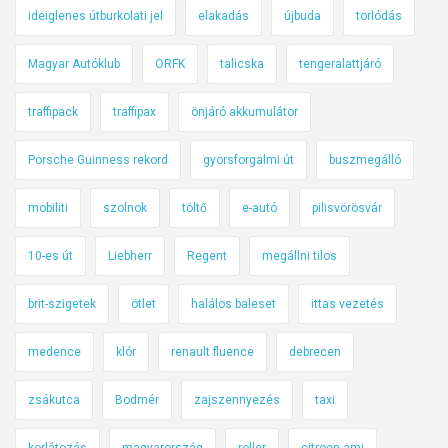
ideiglenes útburkolati jel
elakadás
újbuda
torlódás
Magyar Autóklub
ORFK
talicska
tengeralattjáró
traffipack
traffipax
önjáró akkumulátor
Porsche Guinness rekord
gyorsforgalmi út
buszmegálló
mobiliti
szolnok
töltő
e-autó
pilisvörösvár
10-es út
Liebherr
Regent
megállni tilos
brit-szigetek
ötlet
halálos baleset
ittas vezetés
medence
klór
renault fluence
debrecen
zsákutca
Bodmér
zajszennyezés
taxi