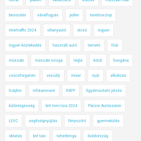
felirat
plakett
katalizátor
utazás
műszaki hiba
besorolás
sávelfogyás
poller
terelőoszlop
intertraffic 2024
villanyautó
olcsó
ingyen
ingyen közlekedés
használt autó
temető
főút
műszaki
műszaki vizsga
tégla
körút
hungária
csúcsforgalom
veszély
mixer
nyár
elkobzás
Dolphin
infotainment
RATP
figyelmeztető jelzés
különlegesség
brit mini túra 2024
Párizsi Autószalon
LEVC
segítségnyújtás
fényszóró
gyermekülés
oktatás
brit taxi
teherbringa
Svédország