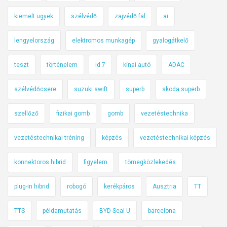
kiemelt ügyek
szélvédő
zajvédő fal
ai
lengyelország
elektromos munkagép
gyalogátkelő
teszt
történelem
id.7
kínai autó
ADAC
szélvédőcsere
suzuki swift
superb
skoda superb
szellőző
fizikai gomb
gomb
vezetéstechnika
vezetéstechnikai tréning
képzés
vezetéstechnikai képzés
konnektoros hibrid
figyelem
tömegközlekedés
plug-in hibrid
robogó
kerékpáros
Ausztria
TT
TTS
példamutatás
BYD Seal U
barcelona