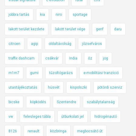
visual signature
c evolution
futár
ctis
jobbra tartás
kia
niro
sportage
lakott terület kezdete
lakott terület vége
genf
daru
citroen
agip
oldaltávolság
józsefváros
traffix dashcam
csákvár
India
őz
jog
m1m7
gumi
tűzoltógarázs
e-mobilitási tranzíció
utastájékoztatás
húsvét
kispolszki
pötördi szerviz
bicske
köpködés
Szentendre
szabálytalanság
vw
felesleges tábla
útburkolati jel
hidrogénautó
8126
renault
közbringa
megbocsátó út