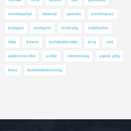
hyundai
kona
kérdőív
BKK
gyerekülés
érintőképernyő
képernyő
parkolás
mentőfolyosó
Budapest
kerékpárút
rendőrség
mobiltelefon
tábla
Balaton
közlekedési tábla
elroq
zöld
elektromos roller
e-roller
németország
sopron. pötty
kresz
közlekedésbiztonság