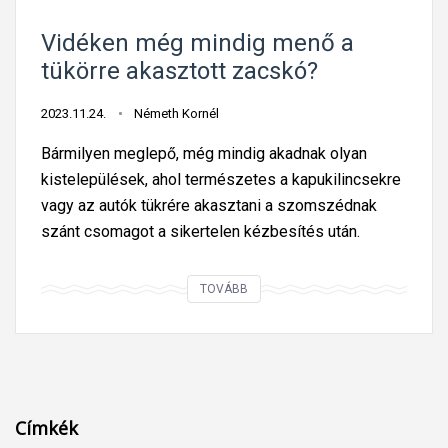
Vidéken még mindig menő a
tükörre akasztott zacskó?
2023.11.24.
Németh Kornél
Bármilyen meglepő, még mindig akadnak olyan
kistelepülések, ahol természetes a kapukilincsekre
vagy az autók tükrére akasztani a szomszédnak
szánt csomagot a sikertelen kézbesítés után.
V
TOVÁBB
i
d
é
k
e
Címkék
n