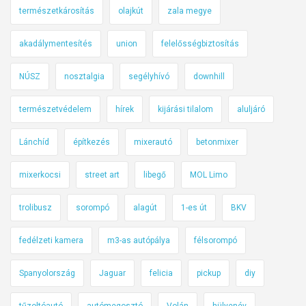
ö
természetkárosítás
olajkút
zala megye
r
akadálymentesítés
union
felelősségbiztosítás
r
e
NÚSZ
nosztalgia
segélyhívó
downhill
a
k
természetvédelem
hírek
kijárási tilalom
aluljáró
a
s
Lánchíd
építkezés
mixerautó
betonmixer
z
t
mixerkocsi
street art
libegő
MOL Limo
o
t
trolibusz
sorompó
alagút
1-es út
BKV
t
z
fedélzeti kamera
m3-as autópálya
félsorompó
a
Spanyolország
Jaguar
felicia
pickup
diy
c
s