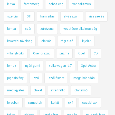
kutya
fantomcég
dobós cég
vandalizmus
szerbia
GTI
hamisítás
alvázszám
visszaélés
lámpa
szár
záróvonal
vezetésre alkalmasság
követési távolság
elalvás
régi autó
kijelző
villanybicikli
Csehország
prizma
Opel
CD
lemez
nyári gumi
volkswagen id.7
Opel Astra
jogosítvány
izzó
izzókészlet
meghibásodás
megfigyelés
plakát
intertraffic
olajteknő
lerobban
ramcatch
korlát
sx4
suzuki sx4