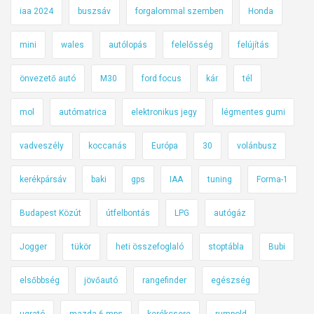
iaa 2024
buszsáv
forgalommal szemben
Honda
mini
wales
autólopás
felelősség
felújítás
önvezető autó
M30
ford focus
kár
tél
mol
autómatrica
elektronikus jegy
légmentes gumi
vadveszély
koccanás
Európa
30
volánbusz
kerékpársáv
baki
gps
IAA
tuning
Forma-1
Budapest Közút
útfelbontás
LPG
autógáz
Jogger
tükör
heti összefoglaló
stoptábla
Bubi
elsőbbség
jövőautó
rangefinder
egészség