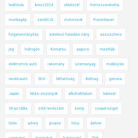
leállósáv
kresz2024
oldalszél
horrorszerelvény
munkagép
zenélő út
motorosok
Rosenbauer
forgalomirányítás
kötelező haladási irány
asszisztens
jég
hidrogén
Komatsu
papucs
mezítláb
elektromos autó
rakomány
üzemanyag
mobilozás
rendőrautó
SUV
láthatóság
Asfinag
genova
Japán
látási viszonyok
alkoholtilalom
baleset
30-as tábla
zöld rendszám
komp
csepel-sziget
lórév
adony
proace
hilux
deliver