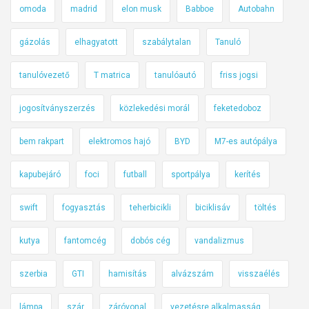
omoda
madrid
elon musk
Babboe
Autobahn
gázolás
elhagyatott
szabálytalan
Tanuló
tanulóvezető
T matrica
tanulóautó
friss jogsi
jogosítványszerzés
közlekedési morál
feketedoboz
bem rakpart
elektromos hajó
BYD
M7-es autópálya
kapubejáró
foci
futball
sportpálya
kerítés
swift
fogyasztás
teherbicikli
biciklisáv
töltés
kutya
fantomcég
dobós cég
vandalizmus
szerbia
GTI
hamisítás
alvázszám
visszaélés
lámpa
szár
záróvonal
vezetésre alkalmasság