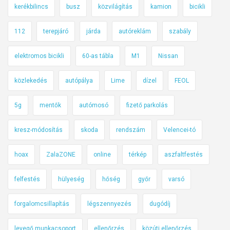
kerékbilincs
busz
közvilágítás
kamion
bicikli
112
terepjáró
járda
autóreklám
szabály
elektromos bicikli
60-as tábla
M1
Nissan
közlekedés
autópálya
Lime
dízel
FEOL
5g
mentők
autómosó
fizető parkolás
kresz-módosítás
skoda
rendszám
Velencei-tó
hoax
ZalaZONE
online
térkép
aszfaltfestés
felfestés
hülyeség
hőség
győr
varsó
forgalomcsillapítás
légszennyezés
dugódíj
levegő munkacsoport
ellenőrzés
közúti ellenőrzés