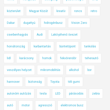
közterület
Magyar Közút
kreatív
roncs
retro
Dakar
dugattyú
hidrogénbusz
Vision Zero
cserbenhagyás
Audi
Lakó-pihenő övezet
horvátország
karbantartás
büntetőpont
tankolás
lidl
karácsony
homok
fekvőrendőr
teherautó
veszélyes helyzet
mikromobilitás
alkohol
bor
hannover
biztonság
Toyota
téli gumi
autonóm autózás
tesla
LED
párásodás
zebra
autó
motor
agresszió
elektromos busz