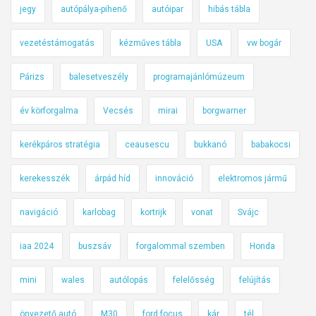
jegy
autópálya-pihenő
autóipar
hibás tábla
vezetéstámogatás
kézműves tábla
USA
vw bogár
Párizs
balesetveszély
programajánlómúzeum
év körforgalma
Vecsés
mirai
borgwarner
kerékpáros stratégia
ceausescu
bukkanó
babakocsi
kerekesszék
árpád híd
innováció
elektromos jármű
navigáció
karlobag
kortrijk
vonat
Svájc
iaa 2024
buszsáv
forgalommal szemben
Honda
mini
wales
autólopás
felelősség
felújítás
önvezető autó
M30
ford focus
kár
tél