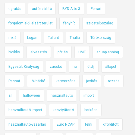
ugratás
autószállító
BYD Atto 3
Ferrari
forgalom elől elzárt terület
fényhíd
szigetelőszalag
mx-5
Logan
Taliant
Thalia
Törökország
biciklis
elvesztés
pótlás
ÚME
aquaplanning
Egyesült Királyság
zacskó
hó
útdíj
állapot
Passat
lökhárító
karosszéria
javítás
rozsda
zil
halloween
használtautó
import
használtautó-import
kesztyűtartó
barkács
használtautó-vásárlás
Euro NCAP
felni
kifordított