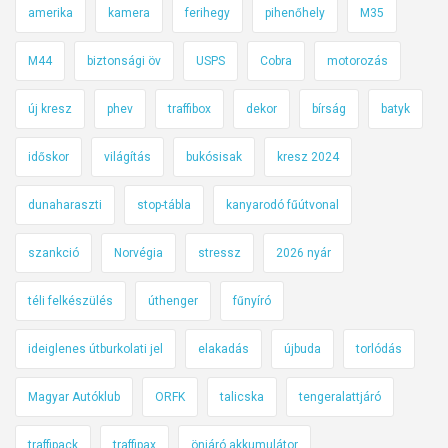
amerika
kamera
ferihegy
pihenőhely
M35
M44
biztonsági öv
USPS
Cobra
motorozás
új kresz
phev
traffibox
dekor
bírság
batyk
időskor
világítás
bukósisak
kresz 2024
dunaharaszti
stop-tábla
kanyarodó fűútvonal
szankció
Norvégia
stressz
2026 nyár
téli felkészülés
úthenger
fűnyíró
ideiglenes útburkolati jel
elakadás
újbuda
torlódás
Magyar Autóklub
ORFK
talicska
tengeralattjáró
traffipack
traffipax
önjáró akkumulátor