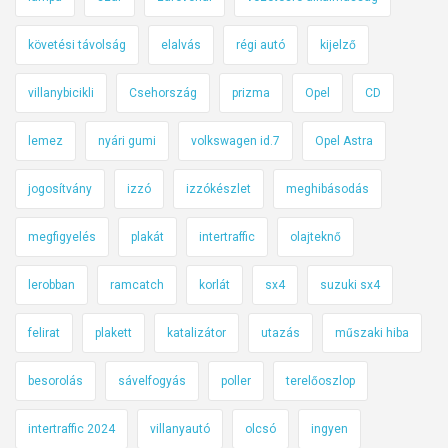
követési távolság
elalvás
régi autó
kijelző
villanybicikli
Csehország
prizma
Opel
CD
lemez
nyári gumi
volkswagen id.7
Opel Astra
jogosítvány
izzó
izzókészlet
meghibásodás
megfigyelés
plakát
intertraffic
olajteknő
lerobban
ramcatch
korlát
sx4
suzuki sx4
felirat
plakett
katalizátor
utazás
műszaki hiba
besorolás
sávelfogyás
poller
terelőoszlop
intertraffic 2024
villanyautó
olcsó
ingyen