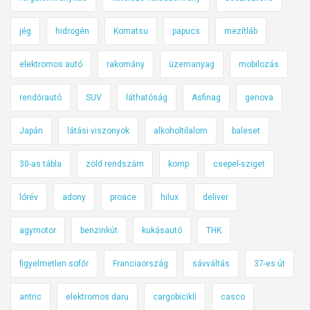
jég
hidrogén
Komatsu
papucs
mezítláb
elektromos autó
rakomány
üzemanyag
mobilozás
rendőrautó
SUV
láthatóság
Asfinag
genova
Japán
látási viszonyok
alkoholtilalom
baleset
30-as tábla
zöld rendszám
komp
csepel-sziget
lórév
adony
proace
hilux
deliver
agymotor
benzinkút
kukásautó
THK
figyelmetlen sofőr
Franciaország
sávváltás
37-es út
antric
elektromos daru
cargobicikli
casco