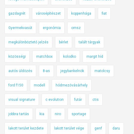
gazdagrét
városépítészet
koppenhága
fiat
Gyermekvasút
ergonómia
omsz
megkülönböztető jelzés
bérlet
talált tárgyak
közösségi
matchbox
kolodko
margit híd
autós üldözés
8-as
jegybankelnök
matolcsy
ford f150
modell
hódmezővásárhely
visual signature
c evolution
futár
ctis
jobbra tartás
kia
niro
sportage
lakott terület kezdete
lakott terület vége
genf
daru