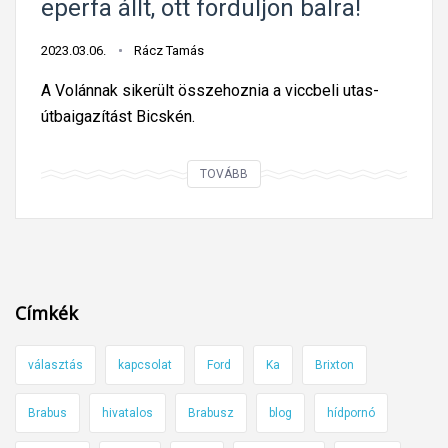
eperfa állt, ott forduljon balra!
e
z
2023.03.06.
Rácz Tamás
e
A Volánnak sikerült összehoznia a viccbeli utas-
t
útbaigazítást Bicskén.
t
a
h
O
TOVÁBB
ú
t
s
t
v
,
é
a
t
h
Címkék
i
o
n
l
választás
kapcsolat
Ford
Ka
Brixton
y
k
ú
o
Brabus
hivatalos
Brabusz
blog
hídpornó
l
r