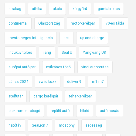
strabag
úthiba
akció
körgyűrű
gumiabroncs
continental
Olaszország
motorkerékpár
70-es tábla
mesterséges intelligencia
gck
up and charge
induktív töltés
Tang
Seal U
Yangwang U8
európai autóipar
nyilvános töltő
vinci autoroutes
párizs 2024
vw id buzz
deliver 9
m1-m7
ételfutár
cargo kerékpár
teherkerékpár
elektromos robogó
repülő autó
hibrid
autómosás
hatótáv
SeaLion 7
mozdony
sebesség