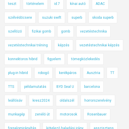
teszt
történelem
id.7
kínai autó
ADAC
szélvédőcsere
suzuki swift
superb
skoda superb
szellőző
fizikai gomb
gomb
vezetéstechnika
vezetéstechnikai tréning
képzés
vezetéstechnikai képzés
konnektoros hibrid
figyelem
tömegközlekedés
plug-in hibrid
robogó
kerékpáros
Ausztria
TT
TTS
példamutatás
BYD Seal U
barcelona
leállósáv
kresz2024
oldalszél
horrorszerelvény
munkagép
zenélő út
motorosok
Rosenbauer
forgalomirányítás
kötelező haladási irány
asszisztens