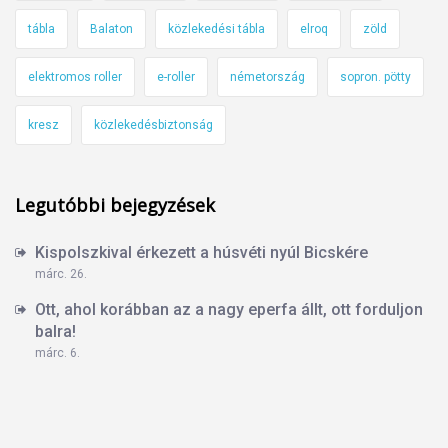
tábla
Balaton
közlekedési tábla
elroq
zöld
elektromos roller
e-roller
németország
sopron. pötty
kresz
közlekedésbiztonság
Legutóbbi bejegyzések
Kispolszkival érkezett a húsvéti nyúl Bicskére
márc. 26.
Ott, ahol korábban az a nagy eperfa állt, ott forduljon
balra!
márc. 6.