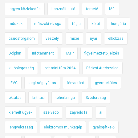
ingyen közlekedés
használt autó
temető
főút
műszaki
műszaki vizsga
tégla
körút
hungária
csúcsforgalom
veszély
mixer
nyár
elkobzás
Dolphin
infotainment
RATP
figyelmeztető jelzés
különlegesség
brit mini túra 2024
Párizsi Autószalon
LEVC
segítségnyújtás
fényszóró
gyermekülés
oktatás
brit taxi
teherbringa
Svédország
kiemelt ügyek
szélvédő
zajvédő fal
ai
lengyelország
elektromos munkagép
gyalogátkelő