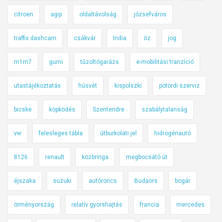
citroen
agip
oldaltávolság
józsefváros
traffix dashcam
csákvár
India
őz
jog
m1m7
gumi
tűzoltógarázs
e-mobilitási tranzíció
utastájékoztatás
húsvét
kispolszki
pötördi szerviz
bicske
köpködés
Szentendre
szabálytalanság
vw
felesleges tábla
útburkolati jel
hidrogénautó
8126
renault
közbringa
megbocsátó út
éjszaka
suzuki
autóroncs
Budaörs
bogár
örményország
relatív gyorshajtás
francia
mercedes