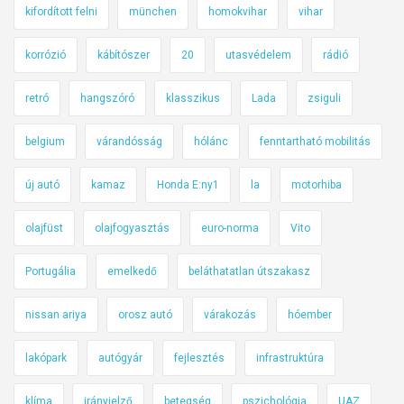
kifordított felni
münchen
homokvihar
vihar
korrózió
kábítószer
20
utasvédelem
rádió
retró
hangszóró
klasszikus
Lada
zsiguli
belgium
várandósság
hólánc
fenntartható mobilitás
új autó
kamaz
Honda E:ny1
la
motorhiba
olajfüst
olajfogyasztás
euro-norma
Vito
Portugália
emelkedő
beláthatatlan útszakasz
nissan ariya
orosz autó
várakozás
hóember
lakópark
autógyár
fejlesztés
infrastruktúra
klíma
irányjelző
betegség
pszichológia
UAZ