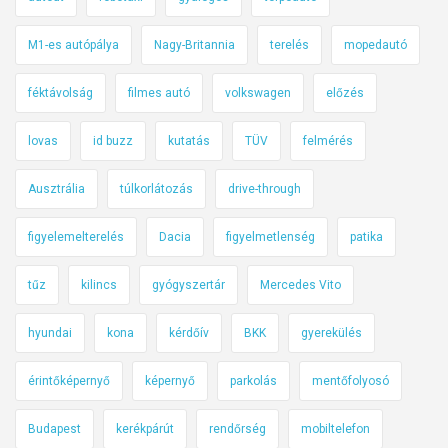
M1-es autópálya
Nagy-Britannia
terelés
mopedautó
féktávolság
filmes autó
volkswagen
előzés
lovas
id buzz
kutatás
TÜV
felmérés
Ausztrália
túlkorlátozás
drive-through
figyelemelterelés
Dacia
figyelmetlenség
patika
tűz
kilincs
gyógyszertár
Mercedes Vito
hyundai
kona
kérdőív
BKK
gyerekülés
érintőképernyő
képernyő
parkolás
mentőfolyosó
Budapest
kerékpárút
rendőrség
mobiltelefon