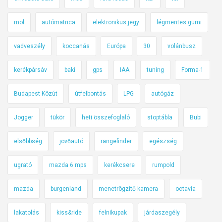
mol
autómatrica
elektronikus jegy
légmentes gumi
vadveszély
koccanás
Európa
30
volánbusz
kerékpársáv
baki
gps
IAA
tuning
Forma-1
Budapest Közút
útfelbontás
LPG
autógáz
Jogger
tükör
heti összefoglaló
stoptábla
Bubi
elsőbbség
jövőautó
rangefinder
egészség
ugrató
mazda 6 mps
kerékcsere
rumpold
mazda
burgenland
menetrögzítő kamera
octavia
lakatolás
kiss&ride
felnikupak
járdaszegély