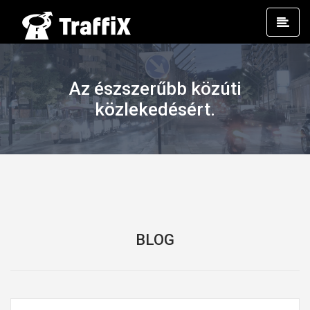
Prim
Men
Az észszerűbb közúti
közlekedésért.
BLOG