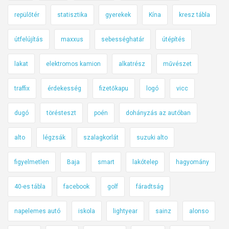
repülőtér
statisztika
gyerekek
Kína
kresz tábla
útfelújítás
maxxus
sebességhatár
útépítés
lakat
elektromos kamion
alkatrész
művészet
traffix
érdekesség
fizetőkapu
logó
vicc
dugó
törésteszt
poén
dohányzás az autóban
alto
légzsák
szalagkorlát
suzuki alto
figyelmetlen
Baja
smart
lakótelep
hagyomány
40-es tábla
facebook
golf
fáradtság
napelemes autó
iskola
lightyear
sainz
alonso