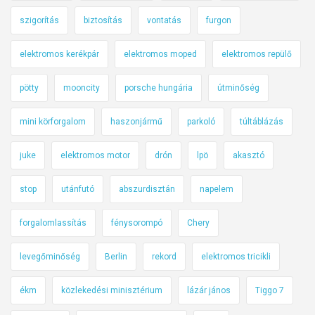
szigorítás
biztosítás
vontatás
furgon
elektromos kerékpár
elektromos moped
elektromos repülő
pötty
mooncity
porsche hungária
útminőség
mini körforgalom
haszonjármű
parkoló
túltáblázás
juke
elektromos motor
drón
lpö
akasztó
stop
utánfutó
abszurdisztán
napelem
forgalomlassítás
fénysorompó
Chery
levegőminőség
Berlin
rekord
elektromos tricikli
ékm
közlekedési minisztérium
lázár jános
Tiggo 7