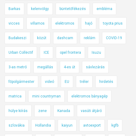
b
Barkas
kelenvölgy
büntetőfékezés
embléma
a
l
vicces
villamos
elektromos
hajó
toyota prius
r
Budakeszi
közút
dashcam
reklám
COVID-19
a
!
Urban Collëctif
ICE
opel frontera
Isuzu
3-as metró
megállás
4-es út
sávlezárás
főpolgármester
videó
EU
tréler
hirdetés
matrica
mini countryman
elektromos bányagép
hülye kiírás
zene
Kanada
vasúti átjáró
szlovákia
Hollandia
kaiyun
avtoexport
kgfb