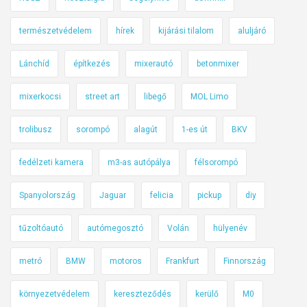
a
á
természetvédelem
hírek
kijárási tilalom
aluljáró
l
l
Lánchíd
építkezés
mixerautó
betonmixer
t
,
mixerkocsi
street art
libegő
MOL Limo
o
t
trolibusz
sorompó
alagút
1-es út
BKV
t
f
fedélzeti kamera
m3-as autópálya
félsorompó
o
Spanyolország
Jaguar
felicia
pickup
diy
r
d
tűzoltóautó
autómegosztó
Volán
hülyenév
u
l
metró
BMW
motoros
Frankfurt
Finnország
j
o
környezetvédelem
kereszteződés
kerülő
M0
n