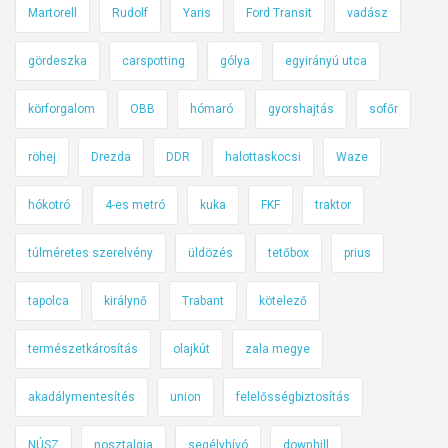
B
á
Martorell
Rudolf
Yaris
Ford Transit
vadász
i
b
c
b
gördeszka
carspotting
gólya
egyirányú utca
s
a
körforgalom
OBB
hómaró
gyorshajtás
sofőr
k
n
é
a
röhej
Drezda
DDR
halottaskocsi
Waze
r
z
e
a
hókotró
4-es metró
kuka
FKF
traktor
n
a
túlméretes szerelvény
üldözés
tetőbox
prius
g
y
tapolca
királynő
Trabant
kötelező
e
p
természetkárosítás
olajkút
zala megye
e
akadálymentesítés
union
felelősségbiztosítás
r
f
NÚSZ
nosztalgia
segélyhívó
downhill