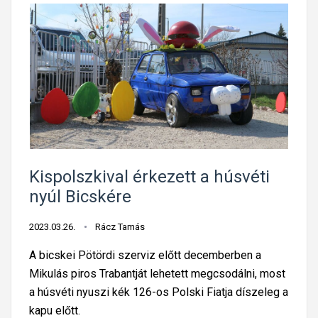
Kispolszkival érkezett a húsvéti
nyúl Bicskére
2023.03.26.
Rácz Tamás
A bicskei Pötördi szerviz előtt decemberben a
Mikulás piros Trabantját lehetett megcsodálni, most
a húsvéti nyuszi kék 126-os Polski Fiatja díszeleg a
kapu előtt.