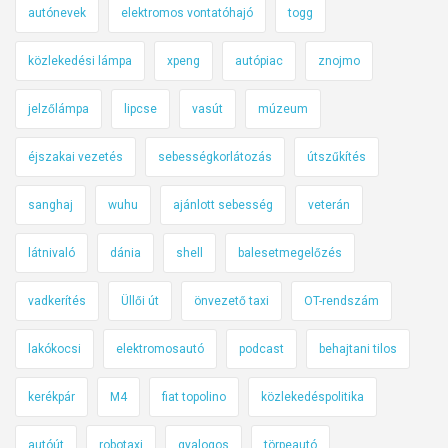
autónevek
elektromos vontatóhajó
togg
közlekedési lámpa
xpeng
autópiac
znojmo
jelzőlámpa
lipcse
vasút
múzeum
éjszakai vezetés
sebességkorlátozás
útszűkítés
sanghaj
wuhu
ajánlott sebesség
veterán
látnivaló
dánia
shell
balesetmegelőzés
vadkerítés
Üllői út
önvezető taxi
OT-rendszám
lakókocsi
elektromosautó
podcast
behajtani tilos
kerékpár
M4
fiat topolino
közlekedéspolitika
autóút
robotaxi
gyalogos
törpeautó