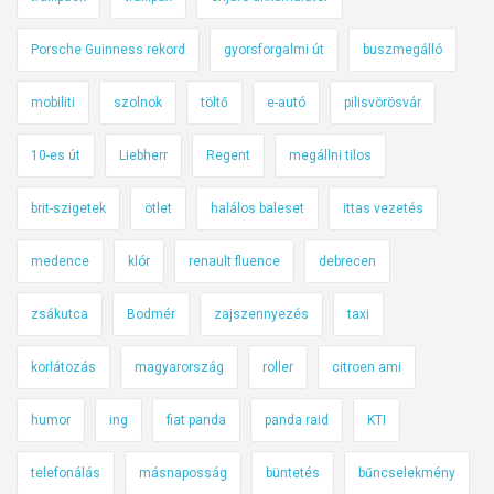
Porsche Guinness rekord
gyorsforgalmi út
buszmegálló
mobiliti
szolnok
töltő
e-autó
pilisvörösvár
10-es út
Liebherr
Regent
megállni tilos
brit-szigetek
ötlet
halálos baleset
ittas vezetés
medence
klór
renault fluence
debrecen
zsákutca
Bodmér
zajszennyezés
taxi
korlátozás
magyarország
roller
citroen ami
humor
ing
fiat panda
panda raid
KTI
telefonálás
másnaposság
büntetés
bűncselekmény