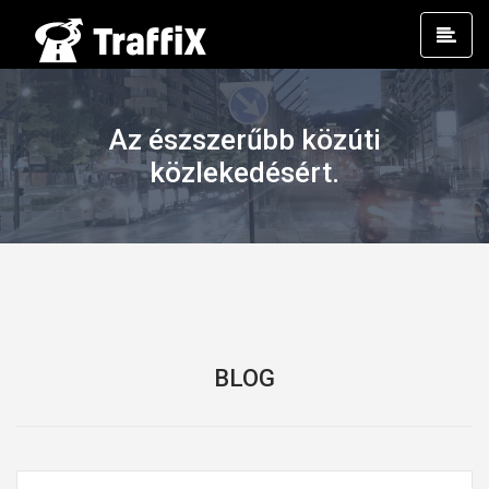
Prim
Men
Az észszerűbb közúti
közlekedésért.
BLOG