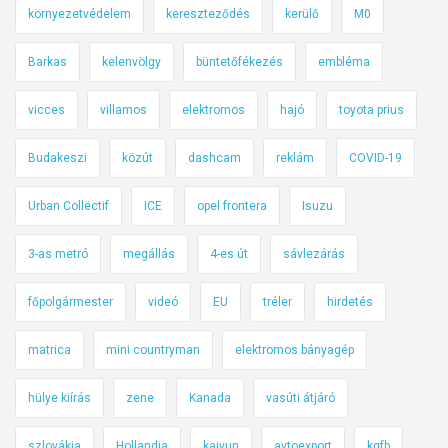
c
környezetvédelem
kereszteződés
kerülő
M0
s
a
Barkas
kelenvölgy
büntetőfékezés
embléma
k
é
vicces
villamos
elektromos
hajó
toyota prius
r
Budakeszi
közút
dashcam
reklám
COVID-19
d
e
Urban Collëctif
ICE
opel frontera
Isuzu
k
e
3-as metró
megállás
4-es út
sávlezárás
s
,
főpolgármester
videó
EU
tréler
hirdetés
h
a
matrica
mini countryman
elektromos bányagép
n
e
hülye kiírás
zene
Kanada
vasúti átjáró
m
v
szlovákia
Hollandia
kaiyun
avtoexport
kgfb