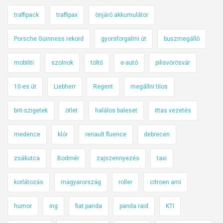
traffipack
traffipax
önjáró akkumulátor
Porsche Guinness rekord
gyorsforgalmi út
buszmegálló
mobiliti
szolnok
töltő
e-autó
pilisvörösvár
10-es út
Liebherr
Regent
megállni tilos
brit-szigetek
ötlet
halálos baleset
ittas vezetés
medence
klór
renault fluence
debrecen
zsákutca
Bodmér
zajszennyezés
taxi
korlátozás
magyarország
roller
citroen ami
humor
ing
fiat panda
panda raid
KTI