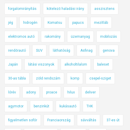
forgalomirányítás
kötelező haladási irány
asszisztens
jég
hidrogén
Komatsu
papucs
mezítláb
elektromos autó
rakomány
üzemanyag
mobilozás
rendőrautó
SUV
láthatóság
Asfinag
genova
Japán
látási viszonyok
alkoholtilalom
baleset
30-as tábla
zöld rendszám
komp
csepel-sziget
lórév
adony
proace
hilux
deliver
agymotor
benzinkút
kukásautó
THK
figyelmetlen sofőr
Franciaország
sávváltás
37-es út