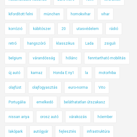
kifordított felni
münchen
homokvihar
vihar
korrózió
kábítószer
20
utasvédelem
rádió
retró
hangszóró
klasszikus
Lada
zsiguli
belgium
várandósság
hólánc
fenntartható mobilitás
új autó
kamaz
Honda E:ny1
la
motorhiba
olajfüst
olajfogyasztás
euro-norma
Vito
Portugália
emelkedő
beláthatatlan útszakasz
nissan ariya
orosz autó
várakozás
hóember
lakópark
autógyár
fejlesztés
infrastruktúra