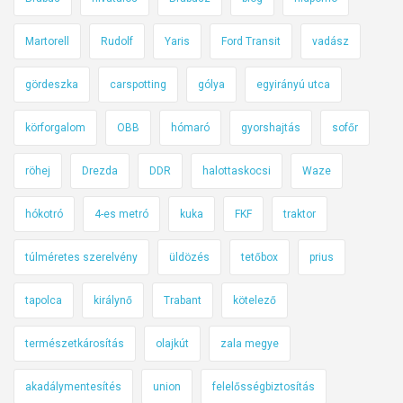
g
y
Martorell
Rudolf
Yaris
Ford Transit
vadász
c
s
gördeszka
carspotting
gólya
egyirányú utca
e
körforgalom
OBB
hómaró
gyorshajtás
sofőr
h
a
röhej
Drezda
DDR
halottaskocsi
Waze
u
t
hókotró
4-es metró
kuka
FKF
traktor
ó
s
túlméretes szerelvény
üldözés
tetőbox
prius
-
m
tapolca
királynő
Trabant
kötelező
o
t
természetkárosítás
olajkút
zala megye
o
akadálymentesítés
union
felelősségbiztosítás
r