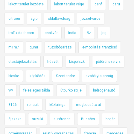
p
lakott terület kezdete
lakott terület vége
genf
daru
e
citroen
agip
oldaltávolság
józsefváros
s
t
traffix dashcam
csákvár
India
őz
jog
t
ő
m1m7
gumi
tűzoltógarázs
e-mobilitási tranzíció
l
utastájékoztatás
húsvét
kispolszki
pötördi szerviz
bicske
köpködés
Szentendre
szabálytalanság
vw
felesleges tábla
útburkolati jel
hidrogénautó
8126
renault
közbringa
megbocsátó út
éjszaka
suzuki
autóroncs
Budaörs
bogár
örményország
relatív gyorshajtás
francia
mercedes