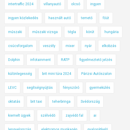
intertraffic 2024
villanyautó
olcsó
ingyen
ingyen közlekedés
használt autó
temető
főút
műszaki
műszaki vizsga
tégla
körút
hungária
csúcsforgalom
veszély
mixer
nyár
elkobzás
Dolphin
infotainment
RATP
figyelmeztető jelzés
különlegesség
brit mini túra 2024
Párizsi Autószalon
LEVC
segítségnyújtás
fényszóró
gyermekülés
oktatás
brit taxi
teherbringa
Svédország
kiemelt ügyek
szélvédő
zajvédő fal
ai
lengyelország
elektromos munkagép
gyalogátkelő