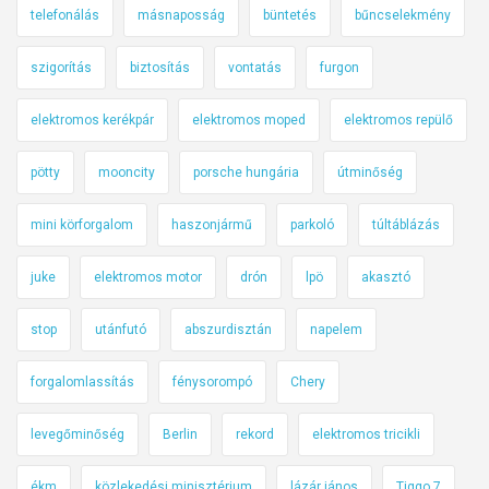
telefonálás
másnaposság
büntetés
bűncselekmény
szigorítás
biztosítás
vontatás
furgon
elektromos kerékpár
elektromos moped
elektromos repülő
pötty
mooncity
porsche hungária
útminőség
mini körforgalom
haszonjármű
parkoló
túltáblázás
juke
elektromos motor
drón
lpö
akasztó
stop
utánfutó
abszurdisztán
napelem
forgalomlassítás
fénysorompó
Chery
levegőminőség
Berlin
rekord
elektromos tricikli
ékm
közlekedési minisztérium
lázár jános
Tiggo 7