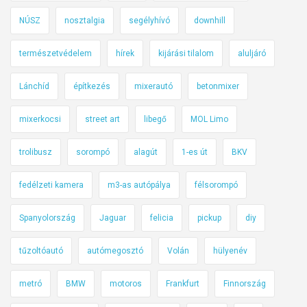
o
NÚSZ
nosztalgia
segélyhívó
downhill
s
m
természetvédelem
hírek
kijárási tilalom
aluljáró
ú
z
Lánchíd
építkezés
mixerautó
betonmixer
e
u
mixerkocsi
street art
libegő
MOL Limo
m
o
trolibusz
sorompó
alagút
1-es út
BKV
t
,
fedélzeti kamera
m3-as autópálya
félsorompó
a
Spanyolország
Jaguar
felicia
pickup
diy
m
i
tűzoltóautó
autómegosztó
Volán
hülyenév
n
e
metró
BMW
motoros
Frankfurt
Finnország
m