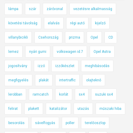
lámpa
szár
záróvonal
vezetésre alkalmasság
követési távolság
elalvás
régi autó
kijelző
villanybicikli
Csehország
prizma
Opel
CD
lemez
nyári gumi
volkswagen id.7
Opel Astra
jogosítvány
izzó
izzókészlet
meghibásodás
megfigyelés
plakát
intertraffic
olajteknő
lerobban
ramcatch
korlát
sx4
suzuki sx4
felirat
plakett
katalizátor
utazás
műszaki hiba
besorolás
sávelfogyás
poller
terelőoszlop