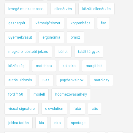
o
levegő munkacsoport
ellenőrzés
közúti ellenőrzés
m
ó
gazdagrét
városépítészet
koppenhága
fiat
r
á
Gyermekvasút
ergonómia
omsz
n
y
megkülönböztető jelzés
bérlet
talált tárgyak
i
közösségi
matchbox
kolodko
margit híd
r
a
autós üldözés
8-as
jegybankelnök
matolcsy
v
a
ford f150
modell
hódmezővásárhely
n
B
visual signature
c evolution
futár
ctis
u
d
jobbra tartás
kia
niro
sportage
a