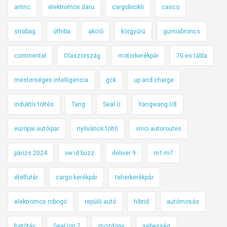
antric
elektromos daru
cargobicikli
casco
strabag
úthiba
akció
körgyűrű
gumiabroncs
continental
Olaszország
motorkerékpár
70-es tábla
mesterséges intelligencia
gck
up and charge
induktív töltés
Tang
Seal U
Yangwang U8
európai autóipar
nyilvános töltő
vinci autoroutes
párizs 2024
vw id buzz
deliver 9
m1-m7
ételfutár
cargo kerékpár
teherkerékpár
elektromos robogó
repülő autó
hibrid
autómosás
hatótáv
SeaLion 7
mozdony
sebesség