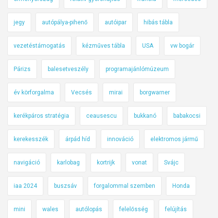
jegy
autópálya-pihenő
autóipar
hibás tábla
vezetéstámogatás
kézműves tábla
USA
vw bogár
Párizs
balesetveszély
programajánlómúzeum
év körforgalma
Vecsés
mirai
borgwarner
kerékpáros stratégia
ceausescu
bukkanó
babakocsi
kerekesszék
árpád híd
innováció
elektromos jármű
navigáció
karlobag
kortrijk
vonat
Svájc
iaa 2024
buszsáv
forgalommal szemben
Honda
mini
wales
autólopás
felelősség
felújítás