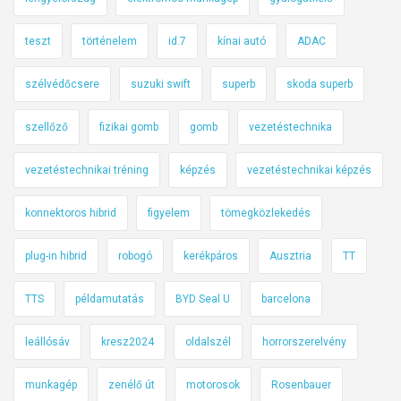
teszt
történelem
id.7
kínai autó
ADAC
szélvédőcsere
suzuki swift
superb
skoda superb
szellőző
fizikai gomb
gomb
vezetéstechnika
vezetéstechnikai tréning
képzés
vezetéstechnikai képzés
konnektoros hibrid
figyelem
tömegközlekedés
plug-in hibrid
robogó
kerékpáros
Ausztria
TT
TTS
példamutatás
BYD Seal U
barcelona
leállósáv
kresz2024
oldalszél
horrorszerelvény
munkagép
zenélő út
motorosok
Rosenbauer