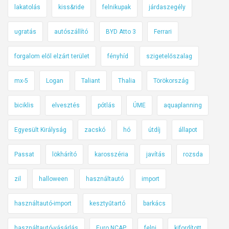
lakatolás
kiss&ride
felnikupak
járdaszegély
ugratás
autószállító
BYD Atto 3
Ferrari
forgalom elől elzárt terület
fényhíd
szigetelőszalag
mx-5
Logan
Taliant
Thalia
Törökország
biciklis
elvesztés
pótlás
ÚME
aquaplanning
Egyesült Királyság
zacskó
hó
útdíj
állapot
Passat
lökhárító
karosszéria
javítás
rozsda
zil
halloween
használtautó
import
használtautó-import
kesztyűtartó
barkács
használtautó-vásárlás
Euro NCAP
felni
kifordított