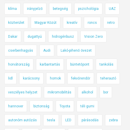
klíma
irányjelző
betegség
pszichológia
UAZ
közterület
Magyar Közút
kreatív
roncs
retro
Dakar
dugattyú
hidrogénbusz
Vision Zero
cserbenhagyás
Audi
Lakó-pihenő övezet
horvátország
karbantartás
büntetőpont
tankolás
lidl
karácsony
homok
fekvőrendőr
teherautó
veszélyes helyzet
mikromobilitás
alkohol
bor
hannover
biztonság
Toyota
téli gumi
autonóm autózás
tesla
LED
párásodás
zebra