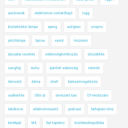
autónevek
elektromos vontatóhajó
togg
közlekedési lámpa
xpeng
autópiac
znojmo
jelzőlámpa
lipcse
vasút
múzeum
éjszakai vezetés
sebességkorlátozás
útszűkítés
sanghaj
wuhu
ajánlott sebesség
veterán
látnivaló
dánia
shell
balesetmegelőzés
vadkerítés
Üllői út
önvezető taxi
OT-rendszám
lakókocsi
elektromosautó
podcast
behajtani tilos
kerékpár
M4
fiat topolino
közlekedéspolitika