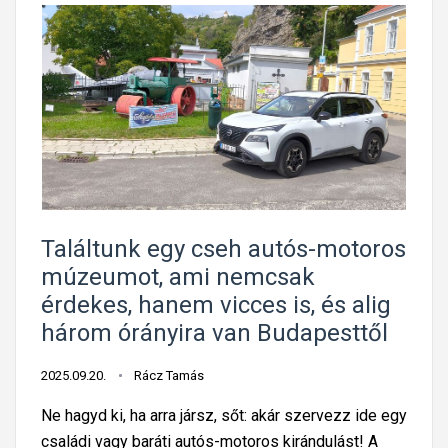
Találtunk egy cseh autós-motoros
múzeumot, ami nemcsak
érdekes, hanem vicces is, és alig
három órányira van Budapesttől
2025.09.20.
Rácz Tamás
Ne hagyd ki, ha arra jársz, sőt: akár szervezz ide egy
családi vagy baráti autós-motoros kirándulást! A