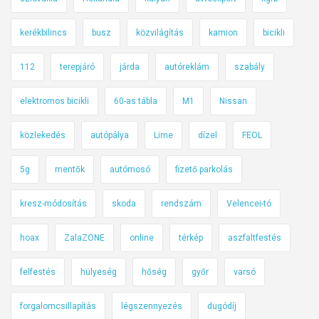
i
kerékbilincs
busz
közvilágítás
kamion
bicikli
c
c
112
terepjáró
járda
autóreklám
szabály
e
s
elektromos bicikli
60-as tábla
M1
Nissan
i
s
közlekedés
autópálya
Lime
dízel
FEOL
,
é
5g
mentők
autómosó
fizető parkolás
s
a
kresz-módosítás
skoda
rendszám
Velencei-tó
l
hoax
ZalaZONE
online
térkép
aszfaltfestés
i
g
felfestés
hülyeség
hőség
győr
varsó
h
á
forgalomcsillapítás
légszennyezés
dugódíj
r