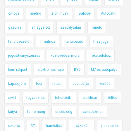
omoda
madrid
elon musk
Babboe
Autobahn
gázolás
elhagyatott
szabálytalan
Tanuló
tanulóvezető
T matrica
tanulóautó
friss jogsi
jogosítványszerzés
közlekedési morál
feketedoboz
bem rakpart
elektromos hajó
BYD
M7-es autópálya
kapubejáró
foci
futball
sportpálya
kerítés
swift
fogyasztás
teherbicikli
biciklisáv
töltés
kutya
fantomcég
dobós cég
vandalizmus
szerbia
GTI
hamisítás
alvázszám
visszaélés