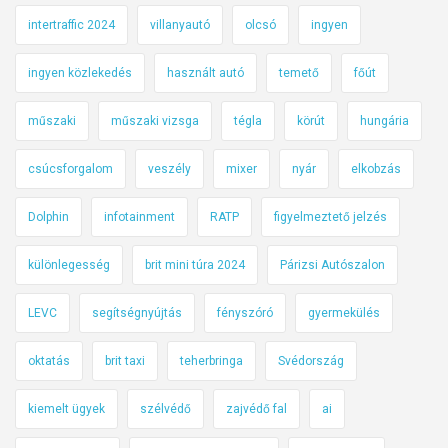
intertraffic 2024
villanyautó
olcsó
ingyen
ingyen közlekedés
használt autó
temető
főút
műszaki
műszaki vizsga
tégla
körút
hungária
csúcsforgalom
veszély
mixer
nyár
elkobzás
Dolphin
infotainment
RATP
figyelmeztető jelzés
különlegesség
brit mini túra 2024
Párizsi Autószalon
LEVC
segítségnyújtás
fényszóró
gyermekülés
oktatás
brit taxi
teherbringa
Svédország
kiemelt ügyek
szélvédő
zajvédő fal
ai