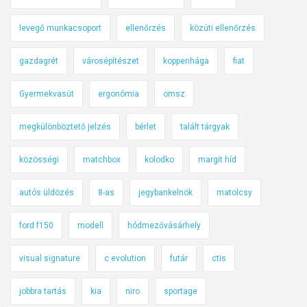
levegő munkacsoport
ellenőrzés
közúti ellenőrzés
gazdagrét
városépítészet
koppenhága
fiat
Gyermekvasút
ergonómia
omsz
megkülönböztető jelzés
bérlet
talált tárgyak
közösségi
matchbox
kolodko
margit híd
autós üldözés
8-as
jegybankelnök
matolcsy
ford f150
modell
hódmezővásárhely
visual signature
c evolution
futár
ctis
jobbra tartás
kia
niro
sportage