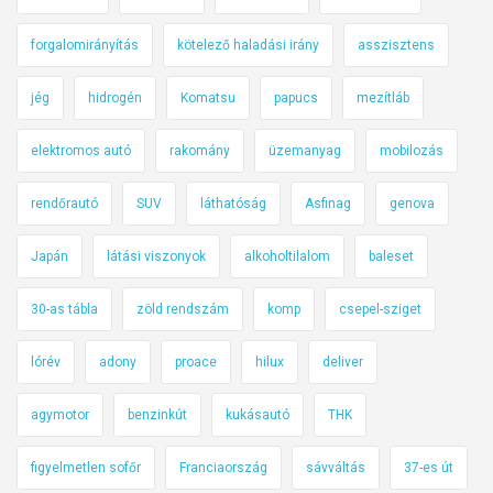
forgalomirányítás
kötelező haladási irány
asszisztens
jég
hidrogén
Komatsu
papucs
mezítláb
elektromos autó
rakomány
üzemanyag
mobilozás
rendőrautó
SUV
láthatóság
Asfinag
genova
Japán
látási viszonyok
alkoholtilalom
baleset
30-as tábla
zöld rendszám
komp
csepel-sziget
lórév
adony
proace
hilux
deliver
agymotor
benzinkút
kukásautó
THK
figyelmetlen sofőr
Franciaország
sávváltás
37-es út