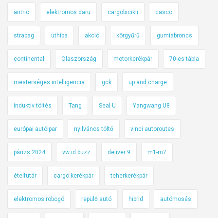
antric
elektromos daru
cargobicikli
casco
strabag
úthiba
akció
körgyűrű
gumiabroncs
continental
Olaszország
motorkerékpár
70-es tábla
mesterséges intelligencia
gck
up and charge
induktív töltés
Tang
Seal U
Yangwang U8
európai autóipar
nyilvános töltő
vinci autoroutes
párizs 2024
vw id buzz
deliver 9
m1-m7
ételfutár
cargo kerékpár
teherkerékpár
elektromos robogó
repülő autó
hibrid
autómosás