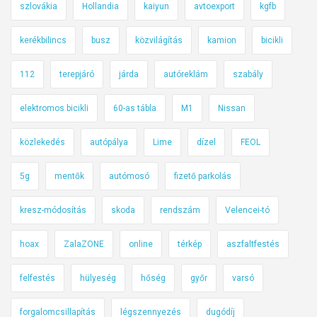
szlovákia
Hollandia
kaiyun
avtoexport
kgfb
kerékbilincs
busz
közvilágítás
kamion
bicikli
112
terepjáró
járda
autóreklám
szabály
elektromos bicikli
60-as tábla
M1
Nissan
közlekedés
autópálya
Lime
dízel
FEOL
5g
mentők
autómosó
fizető parkolás
kresz-módosítás
skoda
rendszám
Velencei-tó
hoax
ZalaZONE
online
térkép
aszfaltfestés
felfestés
hülyeség
hőség
győr
varsó
forgalomcsillapítás
légszennyezés
dugódíj