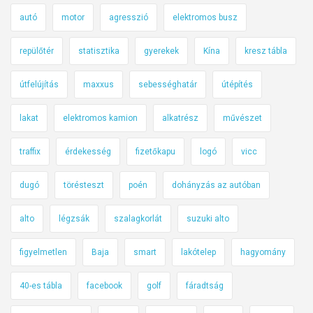
autó
motor
agresszió
elektromos busz
repülőtér
statisztika
gyerekek
Kína
kresz tábla
útfelújítás
maxxus
sebességhatár
útépítés
lakat
elektromos kamion
alkatrész
művészet
traffix
érdekesség
fizetőkapu
logó
vicc
dugó
törésteszt
poén
dohányzás az autóban
alto
légzsák
szalagkorlát
suzuki alto
figyelmetlen
Baja
smart
lakótelep
hagyomány
40-es tábla
facebook
golf
fáradtság