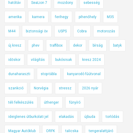
hatótáv
SeaLion 7
mozdony
sebesség
amerika
kamera
ferihegy
pihenőhely
M35
M44
biztonsági öv
USPS
Cobra
motorozás
új kresz
phev
traffibox
dekor
bírság
batyk
időskor
világítás
bukósisak
kresz 2024
dunaharaszti
stop-tábla
kanyarodó fűútvonal
szankció
Norvégia
stressz
2026 nyár
téli felkészülés
úthenger
fűnyíró
ideiglenes útburkolati jel
elakadás
újbuda
torlódás
Magyar Autóklub
ORFK
talicska
tengeralattjáró