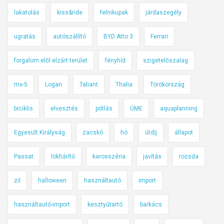
lakatolás
kiss&ride
felnikupak
járdaszegély
ugratás
autószállító
BYD Atto 3
Ferrari
forgalom elől elzárt terület
fényhíd
szigetelőszalag
mx-5
Logan
Taliant
Thalia
Törökország
biciklis
elvesztés
pótlás
ÚME
aquaplanning
Egyesült Királyság
zacskó
hó
útdíj
állapot
Passat
lökhárító
karosszéria
javítás
rozsda
zil
halloween
használtautó
import
használtautó-import
kesztyűtartó
barkács