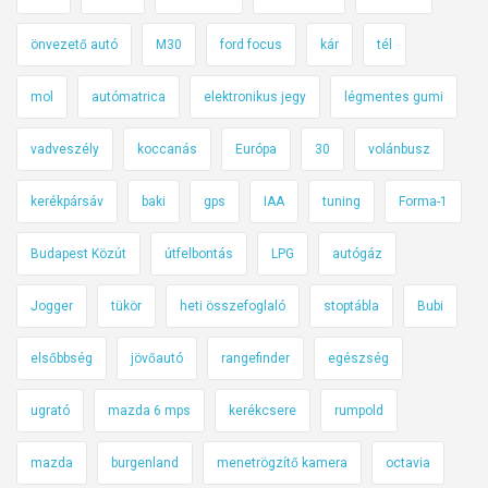
önvezető autó
M30
ford focus
kár
tél
mol
autómatrica
elektronikus jegy
légmentes gumi
vadveszély
koccanás
Európa
30
volánbusz
kerékpársáv
baki
gps
IAA
tuning
Forma-1
Budapest Közút
útfelbontás
LPG
autógáz
Jogger
tükör
heti összefoglaló
stoptábla
Bubi
elsőbbség
jövőautó
rangefinder
egészség
ugrató
mazda 6 mps
kerékcsere
rumpold
mazda
burgenland
menetrögzítő kamera
octavia