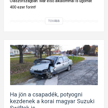
Olaszországban. Már első alkalommal is ugorhat
400 ezer forint!
J
TOVÁBB
ó
c
s
k
á
n
d
r
á
g
u
Ha jön a csapadék, potyogni
l
kezdenek a korai magyar Suzuki
t