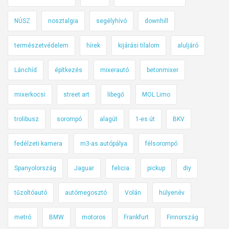
O
e
l
NÚSZ
nosztalgia
segélyhívó
downhill
n
a
e
természetvédelem
hírek
kijárási tilalom
aluljáró
s
k
z
a
Lánchíd
építkezés
mixerautó
betonmixer
o
k
r
o
mixerkocsi
street art
libegő
MOL Limo
s
r
z
a
trolibusz
sorompó
alagút
1-es út
BKV
á
i
g
m
fedélzeti kamera
m3-as autópálya
félsorompó
b
a
a
Spanyolország
Jaguar
felicia
pickup
diy
g
n
y
tűzoltóautó
autómegosztó
Volán
hülyenév
a
r
metró
BMW
motoros
Frankfurt
Finnország
S