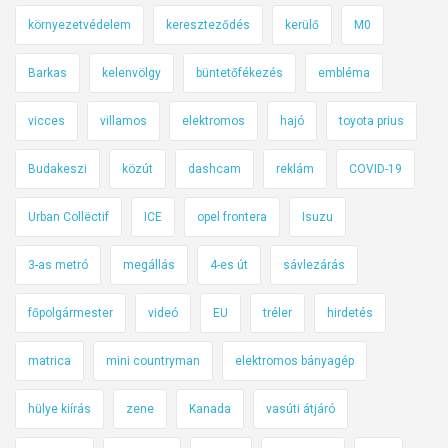
u
környezetvédelem
kereszteződés
kerülő
M0
z
u
Barkas
kelenvölgy
büntetőfékezés
embléma
k
i
vicces
villamos
elektromos
hajó
toyota prius
S
Budakeszi
közút
dashcam
reklám
COVID-19
w
i
Urban Collëctif
ICE
opel frontera
Isuzu
f
t
3-as metró
megállás
4-es út
sávlezárás
e
k
főpolgármester
videó
EU
tréler
hirdetés
i
s
matrica
mini countryman
elektromos bányagép
hülye kiírás
zene
Kanada
vasúti átjáró