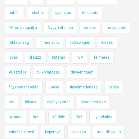
autóút
robotaxi
gyalogos
törpeautó
M1-es autópálya
Nagy-Britannia
terelés
mopedautó
féktávolság
filmes autó
volkswagen
előzés
lovas
id buzz
kutatás
TÜV
felmérés
Ausztrália
túlkorlátozás
drive-through
figyelemelterelés
Dacia
figyelmetlenség
patika
tűz
kilincs
gyógyszertár
Mercedes Vito
hyundai
kona
kérdőív
BKK
gyerekülés
érintőképernyő
képernyő
parkolás
mentőfolyosó