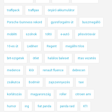
traffipack
traffipax
önjáró akkumulátor
Porsche Guinness rekord
gyorsforgalmi út
buszmegálló
mobiliti
szolnok
töltő
e-autó
pilisvörösvár
10-es út
Liebherr
Regent
megállni tilos
brit-szigetek
ötlet
halálos baleset
ittas vezetés
medence
klór
renault fluence
debrecen
zsákutca
Bodmér
zajszennyezés
taxi
korlátozás
magyarország
roller
citroen ami
humor
ing
fiat panda
panda raid
KTI