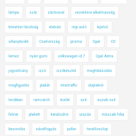
lámpa
szár
záróvonal
vezetésre alkalmasság
követési távolság
elalvás
régi autó
kijelző
villanybicikli
Csehország
prizma
Opel
CD
lemez
nyári gumi
volkswagen id.7
Opel Astra
jogosítvány
izzó
izzókészlet
meghibásodás
megfigyelés
plakát
intertraffic
olajteknő
lerobban
ramcatch
korlát
sx4
suzuki sx4
felirat
plakett
katalizátor
utazás
műszaki hiba
besorolás
sávelfogyás
poller
terelőoszlop