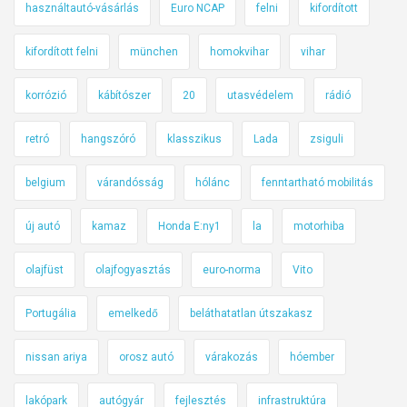
használtautó-vásárlás
Euro NCAP
felni
kifordított
kifordított felni
münchen
homokvihar
vihar
korrózió
kábítószer
20
utasvédelem
rádió
retró
hangszóró
klasszikus
Lada
zsiguli
belgium
várandósság
hólánc
fenntartható mobilitás
új autó
kamaz
Honda E:ny1
la
motorhiba
olajfüst
olajfogyasztás
euro-norma
Vito
Portugália
emelkedő
beláthatatlan útszakasz
nissan ariya
orosz autó
várakozás
hóember
lakópark
autógyár
fejlesztés
infrastruktúra