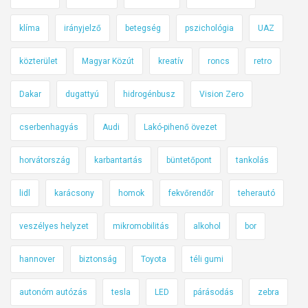
klíma
irányjelző
betegség
pszichológia
UAZ
közterület
Magyar Közút
kreatív
roncs
retro
Dakar
dugattyú
hidrogénbusz
Vision Zero
cserbenhagyás
Audi
Lakó-pihenő övezet
horvátország
karbantartás
büntetőpont
tankolás
lidl
karácsony
homok
fekvőrendőr
teherautó
veszélyes helyzet
mikromobilitás
alkohol
bor
hannover
biztonság
Toyota
téli gumi
autonóm autózás
tesla
LED
párásodás
zebra