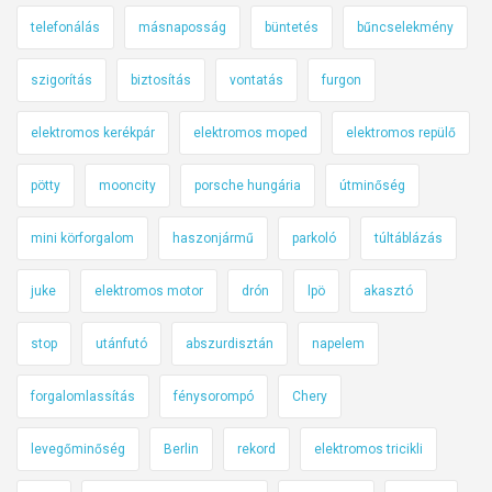
telefonálás
másnaposság
büntetés
bűncselekmény
szigorítás
biztosítás
vontatás
furgon
elektromos kerékpár
elektromos moped
elektromos repülő
pötty
mooncity
porsche hungária
útminőség
mini körforgalom
haszonjármű
parkoló
túltáblázás
juke
elektromos motor
drón
lpö
akasztó
stop
utánfutó
abszurdisztán
napelem
forgalomlassítás
fénysorompó
Chery
levegőminőség
Berlin
rekord
elektromos tricikli