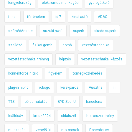
lengyelország
elektromos munkagép
gyalogátkelő
teszt
történelem
id.7
kínai autó
ADAC
szélvédőcsere
suzuki swift
superb
skoda superb
szellőző
fizikai gomb
gomb
vezetéstechnika
vezetéstechnikai tréning
képzés
vezetéstechnikai képzés
konnektoros hibrid
figyelem
tömegközlekedés
plug-in hibrid
robogó
kerékpáros
Ausztria
TT
TTS
példamutatás
BYD Seal U
barcelona
leállósáv
kresz2024
oldalszél
horrorszerelvény
munkagép
zenélő út
motorosok
Rosenbauer