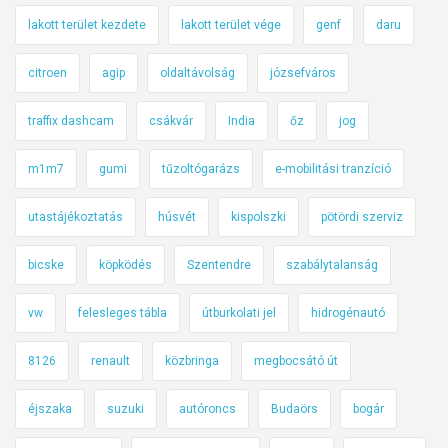
lakott terület kezdete
lakott terület vége
genf
daru
citroen
agip
oldaltávolság
józsefváros
traffix dashcam
csákvár
India
őz
jog
m1m7
gumi
tűzoltógarázs
e-mobilitási tranzíció
utastájékoztatás
húsvét
kispolszki
pötördi szerviz
bicske
köpködés
Szentendre
szabálytalanság
vw
felesleges tábla
útburkolati jel
hidrogénautó
8126
renault
közbringa
megbocsátó út
éjszaka
suzuki
autóroncs
Budaörs
bogár