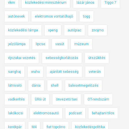
ékm
közlekedési minisztérium
lázár jános
Tiggo 7
autónevek
elektromos vontatóhajó
togg
közlekedési lámpa
xpeng
autópiac
znojmo
jelzőlámpa
lipcse
vasút
múzeum
éjszakai vezetés
sebességkorlátozás
útszűkítés
sanghaj
wuhu
ajánlott sebesség
veterán
látnivaló
dánia
shell
balesetmegelőzés
vadkerítés
Üllői út
önvezető taxi
OT-rendszám
lakókocsi
elektromosautó
podcast
behajtani tilos
kerékpár
M4
fiat topolino
közlekedéspolitika