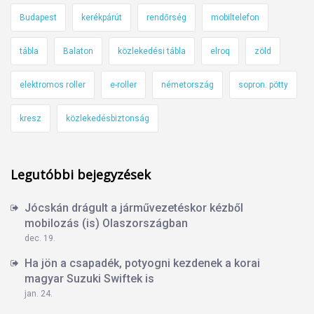
Budapest
kerékpárút
rendőrség
mobiltelefon
tábla
Balaton
közlekedési tábla
elroq
zöld
elektromos roller
e-roller
németország
sopron. pötty
kresz
közlekedésbiztonság
Legutóbbi bejegyzések
Jócskán drágult a járművezetéskor kézből
mobilozás (is) Olaszországban
dec. 19.
Ha jön a csapadék, potyogni kezdenek a korai
magyar Suzuki Swiftek is
jan. 24.