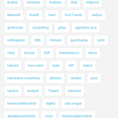
p
Brabus
hivatalos
Brabusz
blog
hídpornó
z
a
b
d
Martorell
Rudolf
Yaris
Ford Transit
vadász
ő
é
l
k
gördeszka
carspotting
gólya
egyirányú utca
m
,
o
körforgalom
OBB
hómaró
gyorshajtás
sofőr
p
b
o
i
röhej
Drezda
DDR
halottaskocsi
Waze
t
l
y
hókotró
4-es metró
kuka
FKF
traktor
o
o
z
g
túlméretes szerelvény
üldözés
tetőbox
prius
á
n
s
i
tapolca
királynő
Trabant
kötelező
(
k
i
e
természetkárosítás
olajkút
zala megye
s
z
)
akadálymentesítés
union
felelősségbiztosítás
d