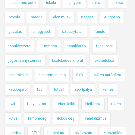
napelemes autó
iskola
lightyear
sainz
alonso
omoda
madrid
elon musk
Babboe
Autobahn
gázolás
elhagyatott
szabálytalan
Tanuló
tanulóvezető
T matrica
tanulóautó
friss jogsi
jogosítványszerzés
közlekedési morál
feketedoboz
bem rakpart
elektromos hajó
BYD
M7-es autópálya
kapubejáró
foci
futball
sportpálya
kerítés
swift
fogyasztás
teherbicikli
biciklisáv
töltés
kutya
fantomcég
dobós cég
vandalizmus
szerbia
GTI
hamisítás
alvázszám
visszaélés