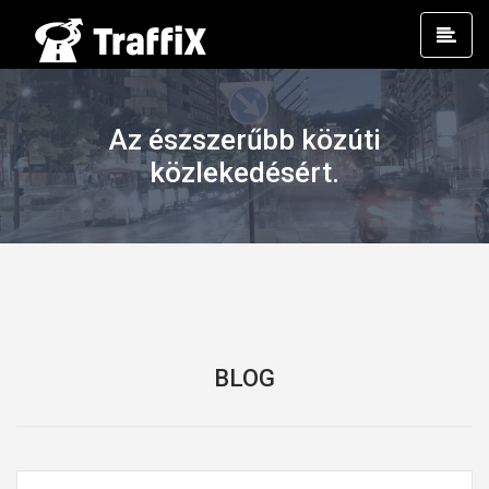
Prim
Men
Az észszerűbb közúti
közlekedésért.
BLOG