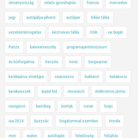
örményország
relatív gyorshajtás
francia
mercedes
jegy
autópálya-pihenő
autóipar
hibás tábla
vezetéstámogatás
kézműves tábla
USA
vw bogár
Párizs
balesetveszély
programajánlómúzeum
év körforgalma
Vecsés
mirai
borgwarner
kerékpáros stratégia
ceausescu
bukkanó
babakocsi
kerekesszék
árpád híd
innováció
elektromos jármű
navigáció
karlobag
kortrijk
vonat
Svájc
iaa 2024
buszsáv
forgalommal szemben
Honda
mini
wales
autólopás
felelősség
felújítás