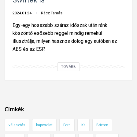
Swiftek is
a
j
2024.01.24.
Rácz Tamás
á
r
Egy-egy hosszabb száraz időszak után ránk
m
köszöntő esősebb reggel mindig remekül
ű
illusztrálja, milyen hasznos dolog egy autóban az
v
ABS és az ESP.
e
z
H
TOVÁBB
e
a
t
j
é
ö
s
n
k
a
Címkék
o
c
r
s
választás
kapcsolat
Ford
Ka
Brixton
k
a
é