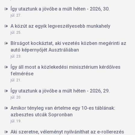
Így utaztunk a jövőbe a múlt héten - 2026, 30.
júl. 27.
A közút az egyik legveszélyesebb munkahely
júl. 25.
Bírságot kockáztat, aki vezetés közben megérinti az
autó képernyőjét Ausztráliában
júl. 23.
Így áll most a közlekedési minisztérium kérdőíves
felmérése
júl. 21.
Így utaztunk a jövőbe a múlt héten - 2026, 29.
júl. 20.
Amikor tényleg van értelme egy 10-es táblának:
azbesztes utcák Sopronban
júl. 19.
Aki szeretne, véleményt nyilváníthat az e-rollerezés