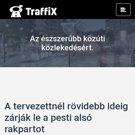
Prim
Men
Az észszerűbb közúti
közlekedésért.
A tervezettnél rövidebb ideig
zárják le a pesti alsó
rakpartot