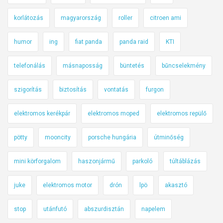
korlátozás
magyarország
roller
citroen ami
humor
ing
fiat panda
panda raid
KTI
telefonálás
másnaposság
büntetés
bűncselekmény
szigorítás
biztosítás
vontatás
furgon
elektromos kerékpár
elektromos moped
elektromos repülő
pötty
mooncity
porsche hungária
útminőség
mini körforgalom
haszonjármű
parkoló
túltáblázás
juke
elektromos motor
drón
lpö
akasztó
stop
utánfutó
abszurdisztán
napelem