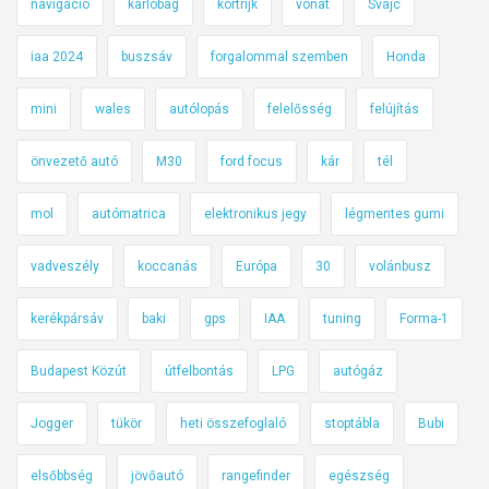
navigáció
karlobag
kortrijk
vonat
Svájc
iaa 2024
buszsáv
forgalommal szemben
Honda
mini
wales
autólopás
felelősség
felújítás
önvezető autó
M30
ford focus
kár
tél
mol
autómatrica
elektronikus jegy
légmentes gumi
vadveszély
koccanás
Európa
30
volánbusz
kerékpársáv
baki
gps
IAA
tuning
Forma-1
Budapest Közút
útfelbontás
LPG
autógáz
Jogger
tükör
heti összefoglaló
stoptábla
Bubi
elsőbbség
jövőautó
rangefinder
egészség