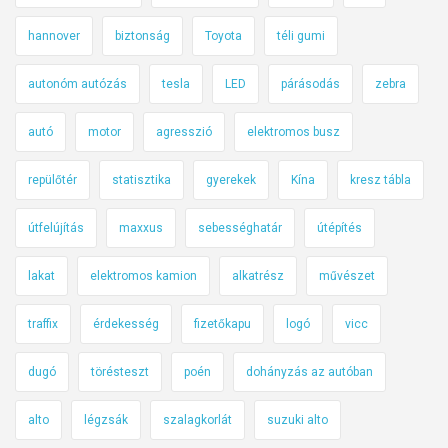
hannover
biztonság
Toyota
téli gumi
autonóm autózás
tesla
LED
párásodás
zebra
autó
motor
agresszió
elektromos busz
repülőtér
statisztika
gyerekek
Kína
kresz tábla
útfelújítás
maxxus
sebességhatár
útépítés
lakat
elektromos kamion
alkatrész
művészet
traffix
érdekesség
fizetőkapu
logó
vicc
dugó
törésteszt
poén
dohányzás az autóban
alto
légzsák
szalagkorlát
suzuki alto