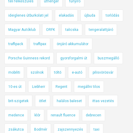
téli felkészülés
úthenger
fűnyíró
ideiglenes útburkolati jel
elakadás
újbuda
torlódás
Magyar Autóklub
ORFK
talicska
tengeralattjáró
traffipack
traffipax
önjáró akkumulátor
Porsche Guinness rekord
gyorsforgalmi út
buszmegálló
mobiliti
szolnok
töltő
e-autó
pilisvörösvár
10-es út
Liebherr
Regent
megállni tilos
brit-szigetek
ötlet
halálos baleset
ittas vezetés
medence
klór
renault fluence
debrecen
zsákutca
Bodmér
zajszennyezés
taxi