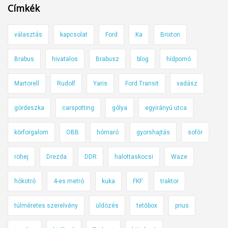
Címkék
választás
kapcsolat
Ford
Ka
Brixton
Brabus
hivatalos
Brabusz
blog
hídpornó
Martorell
Rudolf
Yaris
Ford Transit
vadász
gördeszka
carspotting
gólya
egyirányú utca
körforgalom
OBB
hómaró
gyorshajtás
sofőr
röhej
Drezda
DDR
halottaskocsi
Waze
hókotró
4-es metró
kuka
FKF
traktor
túlméretes szerelvény
üldözés
tetőbox
prius