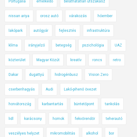
Portugália
emelkedő
beláthatatlan útszakasz
nissan ariya
orosz autó
várakozás
hóember
lakópark
autógyár
fejlesztés
infrastruktúra
klíma
irányjelző
betegség
pszichológia
UAZ
közterület
Magyar Közút
kreatív
roncs
retro
Dakar
dugattyú
hidrogénbusz
Vision Zero
cserbenhagyás
Audi
Lakó-pihenő övezet
horvátország
karbantartás
büntetőpont
tankolás
lidl
karácsony
homok
fekvőrendőr
teherautó
veszélyes helyzet
mikromobilitás
alkohol
bor