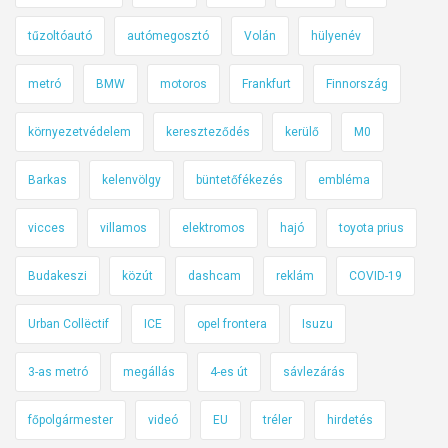
tűzoltóautó
autómegosztó
Volán
hülyenév
metró
BMW
motoros
Frankfurt
Finnország
környezetvédelem
kereszteződés
kerülő
M0
Barkas
kelenvölgy
büntetőfékezés
embléma
vicces
villamos
elektromos
hajó
toyota prius
Budakeszi
közút
dashcam
reklám
COVID-19
Urban Collëctif
ICE
opel frontera
Isuzu
3-as metró
megállás
4-es út
sávlezárás
főpolgármester
videó
EU
tréler
hirdetés