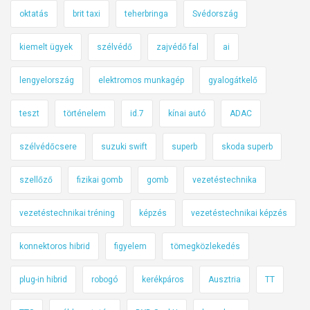
oktatás
brit taxi
teherbringa
Svédország
kiemelt ügyek
szélvédő
zajvédő fal
ai
lengyelország
elektromos munkagép
gyalogátkelő
teszt
történelem
id.7
kínai autó
ADAC
szélvédőcsere
suzuki swift
superb
skoda superb
szellőző
fizikai gomb
gomb
vezetéstechnika
vezetéstechnikai tréning
képzés
vezetéstechnikai képzés
konnektoros hibrid
figyelem
tömegközlekedés
plug-in hibrid
robogó
kerékpáros
Ausztria
TT