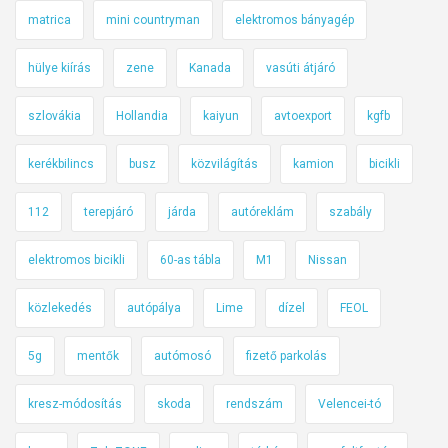
matrica
mini countryman
elektromos bányagép
hülye kiírás
zene
Kanada
vasúti átjáró
szlovákia
Hollandia
kaiyun
avtoexport
kgfb
kerékbilincs
busz
közvilágítás
kamion
bicikli
112
terepjáró
járda
autóreklám
szabály
elektromos bicikli
60-as tábla
M1
Nissan
közlekedés
autópálya
Lime
dízel
FEOL
5g
mentők
autómosó
fizető parkolás
kresz-módosítás
skoda
rendszám
Velencei-tó