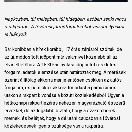
Napközben, túl melegben, túl hidegben, esőben senki nincs
a rakparton. A fővárosi járműforgalomból viszont ilyenkor
is hiányzik
Bár korábban a hírek korábbi, 17 órás zárásról szóltak, de
az új, módosított időpont már valamivel közelebb áll az
elviselhetőhöz.
A 18:30-as nyitási időpontot részletes
forgalmi adatok elemzése után határozták meg. A mérések
szerint állítólag ekkorra már jelentősen csökken az autós
forgalom, és nem okoz akkora torlódást a párhuzamos
utakon a rakpart kivonása a közúti közlekedésből. Ugyan a
hétköznapi rakpartlezárás nehezen magyarázható ésszerű
érvekkel, de az legalább bíztató, hogy a szakemberek
mérnek, és belátják, hogy a délutáni csúcsban a fővárosi
közlekedésnek igenis szüksége van a rakpartra.