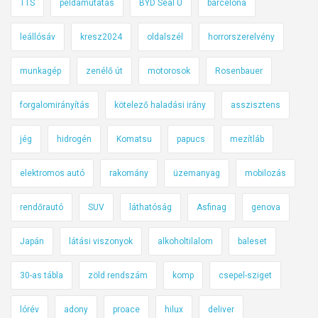
TTS
példamutatás
BYD Seal U
barcelona
leállósáv
kresz2024
oldalszél
horrorszerelvény
munkagép
zenélő út
motorosok
Rosenbauer
forgalomirányítás
kötelező haladási irány
asszisztens
jég
hidrogén
Komatsu
papucs
mezítláb
elektromos autó
rakomány
üzemanyag
mobilozás
rendőrautó
SUV
láthatóság
Asfinag
genova
Japán
látási viszonyok
alkoholtilalom
baleset
30-as tábla
zöld rendszám
komp
csepel-sziget
lórév
adony
proace
hilux
deliver