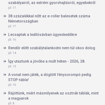
szabályairól, az extrém gyorshajtásról, egyebekről
júl. 17.
38 százalékkal nőtt az e-roller balesetek száma
Németországban
júl. 17.
Lecsaptak a leállósávban ügyeskedőkre
júl. 16.
Rendőr előtt szabálytalankodni nem túl okos dolog
júl. 14.
Így utaztunk a jövőbe a múlt héten - 2026, 28.
júl. 13.
A vonat nem játék, a döglött fénysorompó pedig
STOP-tábla!
júl. 10.
Rájöttünk, miért másmilyenek az osztrák táblák, mint
a magyarok
júl. 8.