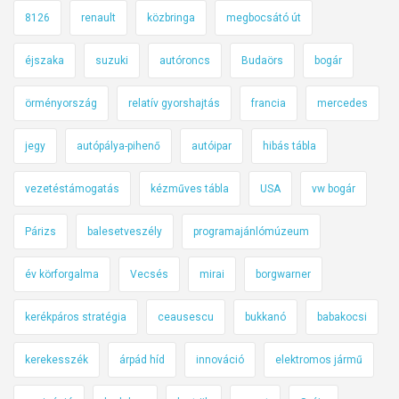
8126
renault
közbringa
megbocsátó út
éjszaka
suzuki
autóroncs
Budaörs
bogár
örményország
relatív gyorshajtás
francia
mercedes
jegy
autópálya-pihenő
autóipar
hibás tábla
vezetéstámogatás
kézműves tábla
USA
vw bogár
Párizs
balesetveszély
programajánlómúzeum
év körforgalma
Vecsés
mirai
borgwarner
kerékpáros stratégia
ceausescu
bukkanó
babakocsi
kerekesszék
árpád híd
innováció
elektromos jármű