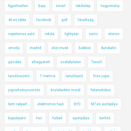
figyelmetlen
Baja
smart
lakótelep
hagyomány
40-es tábla
facebook
golf
fáradtság
napelemes autó
iskola
lightyear
sainz
alonso
omoda
madrid
elon musk
Babboe
Autobahn
gázolás
elhagyatott
szabálytalan
Tanuló
tanulóvezető
T matrica
tanulóautó
friss jogsi
jogosítványszerzés
közlekedési morál
feketedoboz
bem rakpart
elektromos hajó
BYD
M7-es autópálya
kapubejáró
foci
futball
sportpálya
kerítés