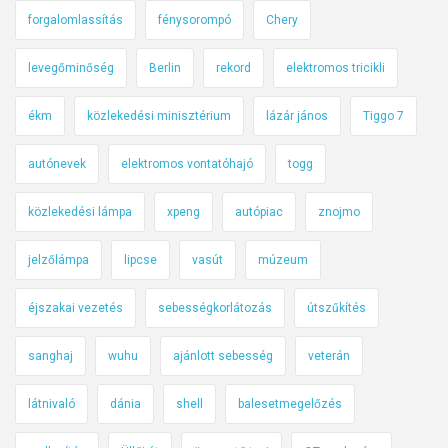
forgalomlassítás
fénysorompó
Chery
levegőminőség
Berlin
rekord
elektromos tricikli
ékm
közlekedési minisztérium
lázár jános
Tiggo 7
autónevek
elektromos vontatóhajó
togg
közlekedési lámpa
xpeng
autópiac
znojmo
jelzőlámpa
lipcse
vasút
múzeum
éjszakai vezetés
sebességkorlátozás
útszűkítés
sanghaj
wuhu
ajánlott sebesség
veterán
látnivaló
dánia
shell
balesetmegelőzés