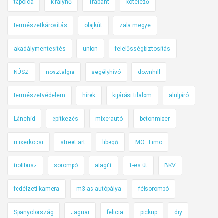
tapolca
királynő
Trabant
kötelező
természetkárosítás
olajkút
zala megye
akadálymentesítés
union
felelősségbiztosítás
NÚSZ
nosztalgia
segélyhívó
downhill
természetvédelem
hírek
kijárási tilalom
aluljáró
Lánchíd
építkezés
mixerautó
betonmixer
mixerkocsi
street art
libegő
MOL Limo
trolibusz
sorompó
alagút
1-es út
BKV
fedélzeti kamera
m3-as autópálya
félsorompó
Spanyolország
Jaguar
felicia
pickup
diy