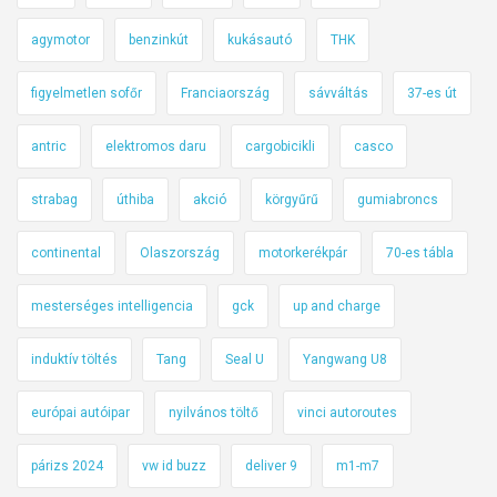
agymotor
benzinkút
kukásautó
THK
figyelmetlen sofőr
Franciaország
sávváltás
37-es út
antric
elektromos daru
cargobicikli
casco
strabag
úthiba
akció
körgyűrű
gumiabroncs
continental
Olaszország
motorkerékpár
70-es tábla
mesterséges intelligencia
gck
up and charge
induktív töltés
Tang
Seal U
Yangwang U8
európai autóipar
nyilvános töltő
vinci autoroutes
párizs 2024
vw id buzz
deliver 9
m1-m7