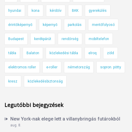
hyundai
kona
kérdőív
BKK
gyerekülés
érintőképernyő
képernyő
parkolás
mentőfolyosó
Budapest
kerékpárút
rendőrség
mobiltelefon
tábla
Balaton
közlekedési tábla
elroq
zöld
elektromos roller
e-roller
németország
sopron. pötty
kresz
közlekedésbiztonság
Legutóbbi bejegyzések
New York-nak elege lett a villanybringás futárokból
aug. 8.