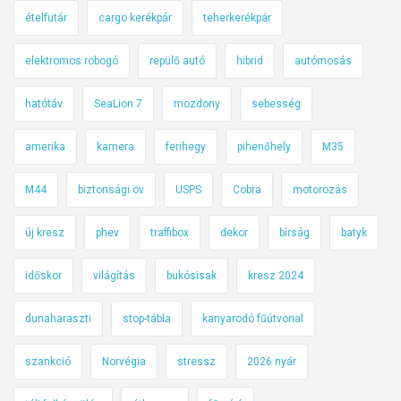
ételfutár
cargo kerékpár
teherkerékpár
elektromos robogó
repülő autó
hibrid
autómosás
hatótáv
SeaLion 7
mozdony
sebesség
amerika
kamera
ferihegy
pihenőhely
M35
M44
biztonsági öv
USPS
Cobra
motorozás
új kresz
phev
traffibox
dekor
bírság
batyk
időskor
világítás
bukósisak
kresz 2024
dunaharaszti
stop-tábla
kanyarodó fűútvonal
szankció
Norvégia
stressz
2026 nyár