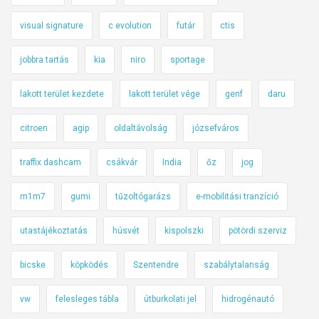
visual signature
c evolution
futár
ctis
jobbra tartás
kia
niro
sportage
lakott terület kezdete
lakott terület vége
genf
daru
citroen
agip
oldaltávolság
józsefváros
traffix dashcam
csákvár
India
őz
jog
m1m7
gumi
tűzoltógarázs
e-mobilitási tranzíció
utastájékoztatás
húsvét
kispolszki
pötördi szerviz
bicske
köpködés
Szentendre
szabálytalanság
vw
felesleges tábla
útburkolati jel
hidrogénautó