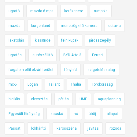
ugrató
mazda 6 mps
kerékcsere
rumpold
mazda
burgenland
menetrögzítő kamera
octavia
lakatolás
kiss&ride
felnikupak
járdaszegély
ugratás
autószállító
BYD Atto 3
Ferrari
forgalom elől elzárt terület
fényhíd
szigetelőszalag
mx-5
Logan
Taliant
Thalia
Törökország
biciklis
elvesztés
pótlás
ÚME
aquaplanning
Egyesült Királyság
zacskó
hó
útdíj
állapot
Passat
lökhárító
karosszéria
javítás
rozsda