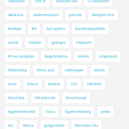
vadkerítés
Üllői út
önvezető taxi
OT-rendszám
lakókocsi
elektromosautó
podcast
behajtani tilos
kerékpár
M4
fiat topolino
közlekedéspolitika
autóút
robotaxi
gyalogos
törpeautó
M1-es autópálya
Nagy-Britannia
terelés
mopedautó
féktávolság
filmes autó
volkswagen
előzés
lovas
id buzz
kutatás
TÜV
felmérés
Ausztrália
túlkorlátozás
drive-through
figyelemelterelés
Dacia
figyelmetlenség
patika
tűz
kilincs
gyógyszertár
Mercedes Vito