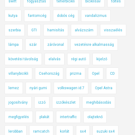
swift
fogyasztás
teherbicikli
biciklisáv
töltés
kutya
fantomcég
dobós cég
vandalizmus
szerbia
GTI
hamisítás
alvázszám
visszaélés
lámpa
szár
záróvonal
vezetésre alkalmasság
követési távolság
elalvás
régi autó
kijelző
villanybicikli
Csehország
prizma
Opel
CD
lemez
nyári gumi
volkswagen id.7
Opel Astra
jogosítvány
izzó
izzókészlet
meghibásodás
megfigyelés
plakát
intertraffic
olajteknő
lerobban
ramcatch
korlát
sx4
suzuki sx4