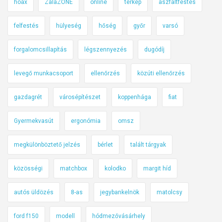
hoax
ZalaZONE
online
térkép
aszfaltfestés
felfestés
hülyeség
hőség
győr
varsó
forgalomcsillapítás
légszennyezés
dugódíj
levegő munkacsoport
ellenőrzés
közúti ellenőrzés
gazdagrét
városépítészet
koppenhága
fiat
Gyermekvasút
ergonómia
omsz
megkülönböztető jelzés
bérlet
talált tárgyak
közösségi
matchbox
kolodko
margit híd
autós üldözés
8-as
jegybankelnök
matolcsy
ford f150
modell
hódmezővásárhely