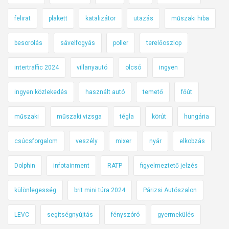
felirat
plakett
katalizátor
utazás
műszaki hiba
besorolás
sávelfogyás
poller
terelőoszlop
intertraffic 2024
villanyautó
olcsó
ingyen
ingyen közlekedés
használt autó
temető
főút
műszaki
műszaki vizsga
tégla
körút
hungária
csúcsforgalom
veszély
mixer
nyár
elkobzás
Dolphin
infotainment
RATP
figyelmeztető jelzés
különlegesség
brit mini túra 2024
Párizsi Autószalon
LEVC
segítségnyújtás
fényszóró
gyermekülés