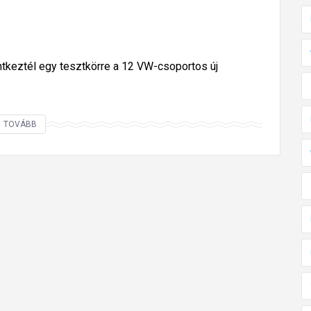
entkeztél egy tesztkörre a 12 VW-csoportos új
H
TOVÁBB
a
k
í
v
á
n
c
s
i
v