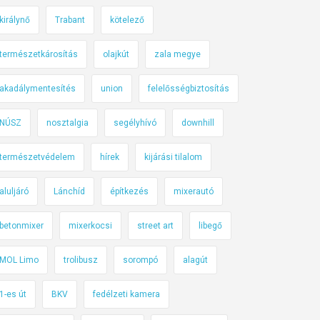
királynő
Trabant
kötelező
természetkárosítás
olajkút
zala megye
akadálymentesítés
union
felelősségbiztosítás
NÚSZ
nosztalgia
segélyhívó
downhill
természetvédelem
hírek
kijárási tilalom
aluljáró
Lánchíd
építkezés
mixerautó
betonmixer
mixerkocsi
street art
libegő
MOL Limo
trolibusz
sorompó
alagút
1-es út
BKV
fedélzeti kamera