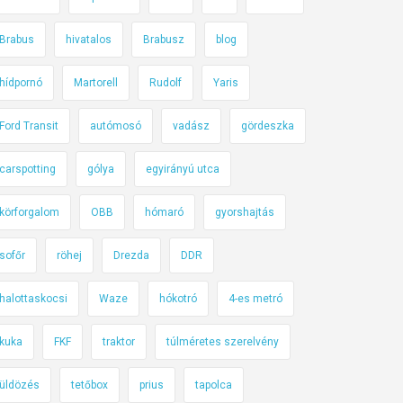
Brabus
hivatalos
Brabusz
blog
hídpornó
Martorell
Rudolf
Yaris
Ford Transit
autómosó
vadász
gördeszka
carspotting
gólya
egyirányú utca
körforgalom
OBB
hómaró
gyorshajtás
sofőr
röhej
Drezda
DDR
halottaskocsi
Waze
hókotró
4-es metró
kuka
FKF
traktor
túlméretes szerelvény
üldözés
tetőbox
prius
tapolca