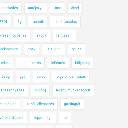
közlekedés
autópálya
Lime
dízel
FEOL
5g
mentők
fizető parkolás
kresz-módosítás
skoda
rendszám
Velencei-tó
hoax
ZalaZONE
online
térkép
aszfaltfestés
felfestés
hülyeség
hőség
győr
varsó
forgalomcsillapítás
légszennyezés
dugódíj
levegő munkacsoport
ellenőrzés
közúti ellenőrzés
gazdagrét
városépítészet
koppenhága
fiat