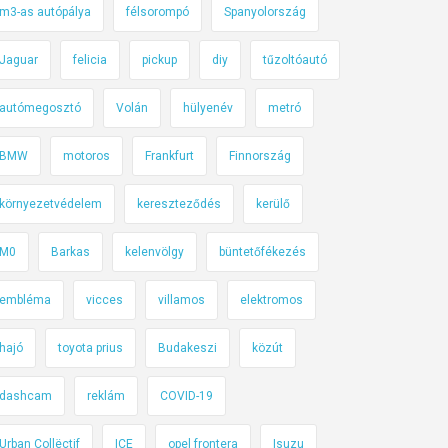
m3-as autópálya
félsorompó
Spanyolország
Jaguar
felicia
pickup
diy
tűzoltóautó
autómegosztó
Volán
hülyenév
metró
BMW
motoros
Frankfurt
Finnország
környezetvédelem
kereszteződés
kerülő
M0
Barkas
kelenvölgy
büntetőfékezés
embléma
vicces
villamos
elektromos
hajó
toyota prius
Budakeszi
közút
dashcam
reklám
COVID-19
Urban Collëctif
ICE
opel frontera
Isuzu