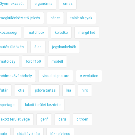
Gyermekvasút
ergonómia
omsz
megkülönböztető jelzés
bérlet
talált tárgyak
közösségi
matchbox
kolodko
margit híd
autós üldözés
8-as
jegybankelnök
matolcsy
ford f150
modell
hódmezővásárhely
visual signature
c evolution
futár
ctis
jobbra tartás
kia
niro
sportage
lakott terület kezdete
lakott terület vége
genf
daru
citroen
agip
oldaltávolság
józsefváros