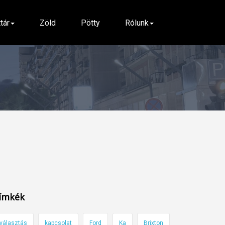
ttár
Zöld
Pötty
Rólunk
ímkék
választás
kapcsolat
Ford
Ka
Brixton