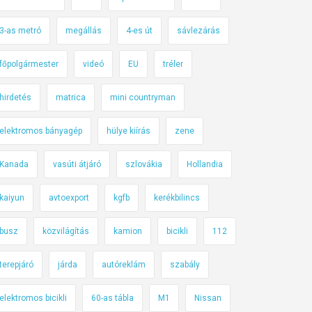
3-as metró
megállás
4-es út
sávlezárás
főpolgármester
videó
EU
tréler
hirdetés
matrica
mini countryman
elektromos bányagép
hülye kiírás
zene
Kanada
vasúti átjáró
szlovákia
Hollandia
kaiyun
avtoexport
kgfb
kerékbilincs
busz
közvilágítás
kamion
bicikli
112
terepjáró
járda
autóreklám
szabály
elektromos bicikli
60-as tábla
M1
Nissan