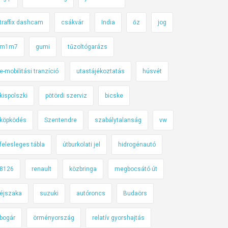
traffix dashcam
csákvár
India
őz
jog
m1m7
gumi
tűzoltógarázs
e-mobilitási tranzíció
utastájékoztatás
húsvét
kispolszki
pötördi szerviz
bicske
köpködés
Szentendre
szabálytalanság
vw
felesleges tábla
útburkolati jel
hidrogénautó
8126
renault
közbringa
megbocsátó út
éjszaka
suzuki
autóroncs
Budaörs
bogár
örményország
relatív gyorshajtás