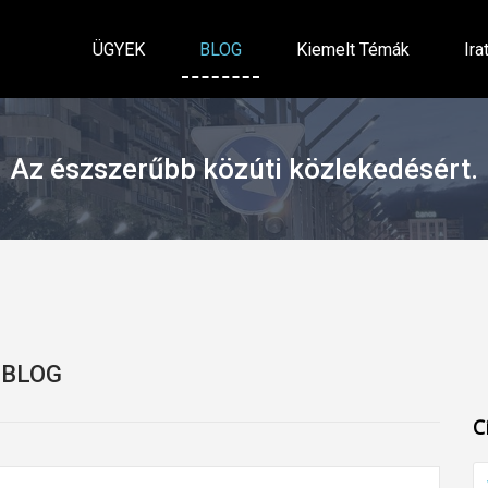
ÜGYEK
BLOG
Kiemelt Témák
Ira
Az észszerűbb közúti közlekedésért.
BLOG
C