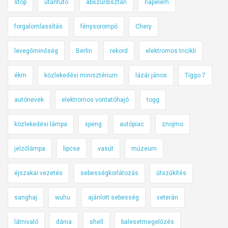
stop
utánfutó
abszurdisztán
napelem
forgalomlassítás
fénysorompó
Chery
levegőminőség
Berlin
rekord
elektromos tricikli
ékm
közlekedési minisztérium
lázár jános
Tiggo 7
autónevek
elektromos vontatóhajó
togg
közlekedési lámpa
xpeng
autópiac
znojmo
jelzőlámpa
lipcse
vasút
múzeum
éjszakai vezetés
sebességkorlátozás
útszűkítés
sanghaj
wuhu
ajánlott sebesség
veterán
látnivaló
dánia
shell
balesetmegelőzés