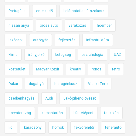
Portugália
emelkedő
beláthatatlan útszakasz
nissan ariya
orosz autó
várakozás
hóember
lakópark
autógyár
fejlesztés
infrastruktúra
klíma
irányjelző
betegség
pszichológia
UAZ
közterület
Magyar Közút
kreatív
roncs
retro
Dakar
dugattyú
hidrogénbusz
Vision Zero
cserbenhagyás
Audi
Lakó-pihenő övezet
horvátország
karbantartás
büntetőpont
tankolás
lidl
karácsony
homok
fekvőrendőr
teherautó