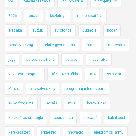
vw
felesleges tábla
útburkolati jel
hidrogénautó
8126
renault
közbringa
megbocsátó út
éjszaka
suzuki
autóroncs
Budaörs
bogár
örményország
relatív gyorshajtás
francia
mercedes
jegy
autópálya-pihenő
autóipar
hibás tábla
vezetéstámogatás
kézműves tábla
USA
vw bogár
Párizs
balesetveszély
programajánlómúzeum
év körforgalma
Vecsés
mirai
borgwarner
kerékpáros stratégia
ceausescu
bukkanó
babakocsi
kerekesszék
árpád híd
innováció
elektromos jármű