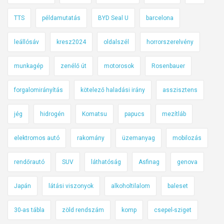
TTS
példamutatás
BYD Seal U
barcelona
leállósáv
kresz2024
oldalszél
horrorszerelvény
munkagép
zenélő út
motorosok
Rosenbauer
forgalomirányítás
kötelező haladási irány
asszisztens
jég
hidrogén
Komatsu
papucs
mezítláb
elektromos autó
rakomány
üzemanyag
mobilozás
rendőrautó
SUV
láthatóság
Asfinag
genova
Japán
látási viszonyok
alkoholtilalom
baleset
30-as tábla
zöld rendszám
komp
csepel-sziget