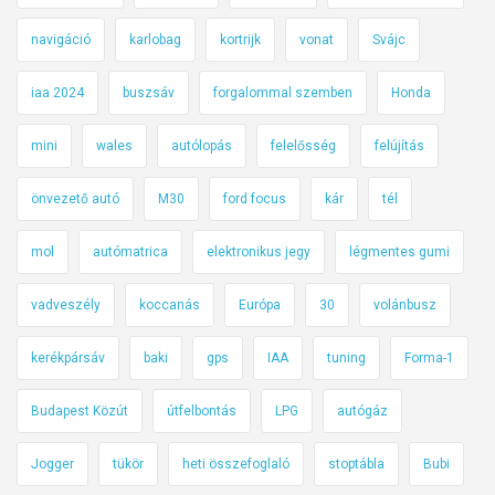
navigáció
karlobag
kortrijk
vonat
Svájc
iaa 2024
buszsáv
forgalommal szemben
Honda
mini
wales
autólopás
felelősség
felújítás
önvezető autó
M30
ford focus
kár
tél
mol
autómatrica
elektronikus jegy
légmentes gumi
vadveszély
koccanás
Európa
30
volánbusz
kerékpársáv
baki
gps
IAA
tuning
Forma-1
Budapest Közút
útfelbontás
LPG
autógáz
Jogger
tükör
heti összefoglaló
stoptábla
Bubi