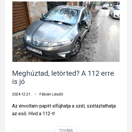
Meghúztad, letörted? A 112 erre
is jó
2024.12.21.
Fábián László
Az énvoltam-papírt elfújhatja a szél, szétáztathatja
az eső. Hívd a 112-t!
M
TOVÁBB