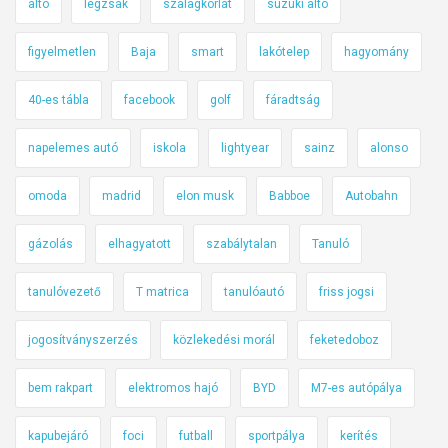
alto
légzsák
szalagkorlát
suzuki alto
figyelmetlen
Baja
smart
lakótelep
hagyomány
40-es tábla
facebook
golf
fáradtság
napelemes autó
iskola
lightyear
sainz
alonso
omoda
madrid
elon musk
Babboe
Autobahn
gázolás
elhagyatott
szabálytalan
Tanuló
tanulóvezető
T matrica
tanulóautó
friss jogsi
jogosítványszerzés
közlekedési morál
feketedoboz
bem rakpart
elektromos hajó
BYD
M7-es autópálya
kapubejáró
foci
futball
sportpálya
kerítés