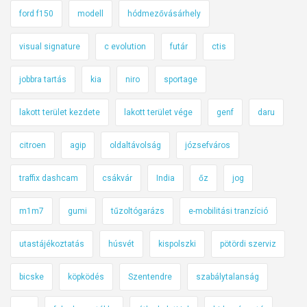
ford f150
modell
hódmezővásárhely
visual signature
c evolution
futár
ctis
jobbra tartás
kia
niro
sportage
lakott terület kezdete
lakott terület vége
genf
daru
citroen
agip
oldaltávolság
józsefváros
traffix dashcam
csákvár
India
őz
jog
m1m7
gumi
tűzoltógarázs
e-mobilitási tranzíció
utastájékoztatás
húsvét
kispolszki
pötördi szerviz
bicske
köpködés
Szentendre
szabálytalanság