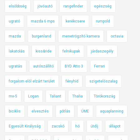
elsőbbség
jövőautó
rangefinder
egészség
ugrató
mazda 6 mps
kerékcsere
rumpold
mazda
burgenland
menetrögzítő kamera
octavia
lakatolás
kiss&ride
felnikupak
járdaszegély
ugratás
autószállító
BYD Atto 3
Ferrari
forgalom elől elzárt terület
fényhíd
szigetelőszalag
mx-5
Logan
Taliant
Thalia
Törökország
biciklis
elvesztés
pótlás
ÚME
aquaplanning
Egyesült Királyság
zacskó
hó
útdíj
állapot