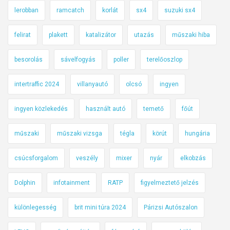
lerobban
ramcatch
korlát
sx4
suzuki sx4
felirat
plakett
katalizátor
utazás
műszaki hiba
besorolás
sávelfogyás
poller
terelőoszlop
intertraffic 2024
villanyautó
olcsó
ingyen
ingyen közlekedés
használt autó
temető
főút
műszaki
műszaki vizsga
tégla
körút
hungária
csúcsforgalom
veszély
mixer
nyár
elkobzás
Dolphin
infotainment
RATP
figyelmeztető jelzés
különlegesség
brit mini túra 2024
Párizsi Autószalon