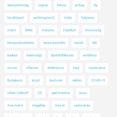
Spanyolország
Jaguar
felicia
pickup
diy
d
a
tűzoltóautó
autómegosztó
Volán
hülyenév
?
metró
BMW
motoros
Frankfurt
Finnország
környezetvédelem
kereszteződés
kerülő
M0
Barkas
kelenvölgy
büntetőfékezés
embléma
vicces
villamos
elektromos
hajó
toyota prius
Budakeszi
közút
dashcam
reklám
COVID-19
Urban Collëctif
ICE
opel frontera
Isuzu
3-as metró
megállás
4-es út
sávlezárás