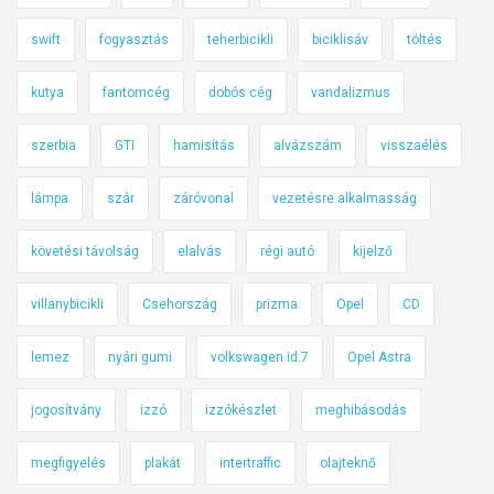
swift
fogyasztás
teherbicikli
biciklisáv
töltés
kutya
fantomcég
dobós cég
vandalizmus
szerbia
GTI
hamisítás
alvázszám
visszaélés
lámpa
szár
záróvonal
vezetésre alkalmasság
követési távolság
elalvás
régi autó
kijelző
villanybicikli
Csehország
prizma
Opel
CD
lemez
nyári gumi
volkswagen id.7
Opel Astra
jogosítvány
izzó
izzókészlet
meghibásodás
megfigyelés
plakát
intertraffic
olajteknő