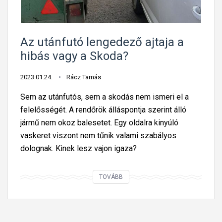
?
A
1
Az utánfutó lengedező ajtaja a
1
hibás vagy a Skoda?
2
e
2023.01.24.
Rácz Tamás
r
Sem az utánfutós, sem a skodás nem ismeri el a
r
felelősségét. A rendőrök álláspontja szerint álló
e
jármű nem okoz balesetet. Egy oldalra kinyúló
i
vaskeret viszont nem tűnik valami szabályos
s
dolognak. Kinek lesz vajon igaza?
j
ó
A
TOVÁBB
z
u
t