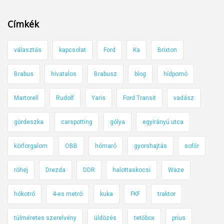
á
n
Címkék
f
u
választás
kapcsolat
Ford
Ka
Brixton
t
ó
Brabus
hivatalos
Brabusz
blog
hídpornó
l
e
Martorell
Rudolf
Yaris
Ford Transit
vadász
n
g
gördeszka
carspotting
gólya
egyirányú utca
e
körforgalom
OBB
hómaró
gyorshajtás
sofőr
d
e
röhej
Drezda
DDR
halottaskocsi
Waze
z
ő
hókotró
4-es metró
kuka
FKF
traktor
a
j
túlméretes szerelvény
üldözés
tetőbox
prius