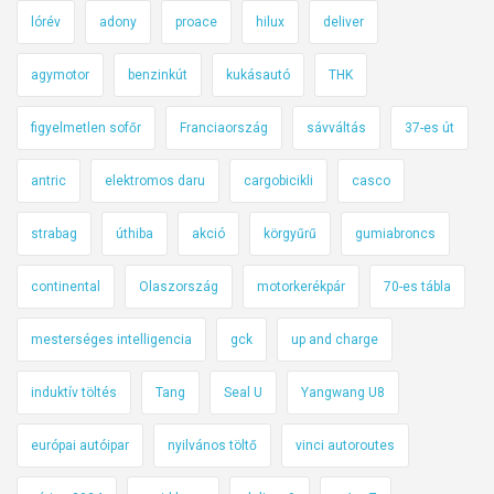
lórév
adony
proace
hilux
deliver
agymotor
benzinkút
kukásautó
THK
figyelmetlen sofőr
Franciaország
sávváltás
37-es út
antric
elektromos daru
cargobicikli
casco
strabag
úthiba
akció
körgyűrű
gumiabroncs
continental
Olaszország
motorkerékpár
70-es tábla
mesterséges intelligencia
gck
up and charge
induktív töltés
Tang
Seal U
Yangwang U8
európai autóipar
nyilvános töltő
vinci autoroutes