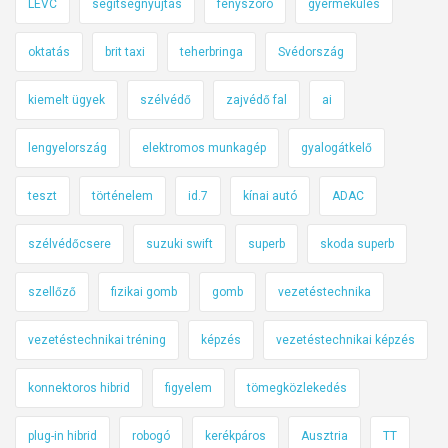
LEVC
segítségnyújtás
fényszóró
gyermekülés
oktatás
brit taxi
teherbringa
Svédország
kiemelt ügyek
szélvédő
zajvédő fal
ai
lengyelország
elektromos munkagép
gyalogátkelő
teszt
történelem
id.7
kínai autó
ADAC
szélvédőcsere
suzuki swift
superb
skoda superb
szellőző
fizikai gomb
gomb
vezetéstechnika
vezetéstechnikai tréning
képzés
vezetéstechnikai képzés
konnektoros hibrid
figyelem
tömegközlekedés
plug-in hibrid
robogó
kerékpáros
Ausztria
TT