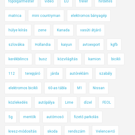
főpolgármester
videó
EU
tréler
hirdetés
matrica
mini countryman
elektromos bányagép
hülye kiírás
zene
Kanada
vasúti átjáró
szlovákia
Hollandia
kaiyun
avtoexport
kgfb
kerékbilincs
busz
közvilágítás
kamion
bicikli
112
terepjáró
járda
autóreklám
szabály
elektromos bicikli
60-as tábla
M1
Nissan
közlekedés
autópálya
Lime
dízel
FEOL
5g
mentők
autómosó
fizető parkolás
kresz-módosítás
skoda
rendszám
Velencei-tó