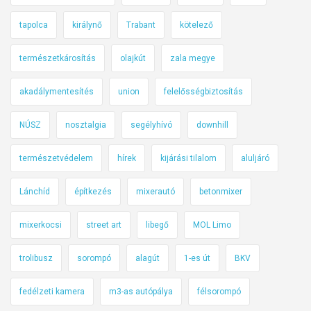
t
a
tapolca
királynő
Trabant
kötelező
j
a
természetkárosítás
olajkút
zala megye
a
akadálymentesítés
union
felelősségbiztosítás
h
i
NÚSZ
nosztalgia
segélyhívó
downhill
b
á
természetvédelem
hírek
kijárási tilalom
aluljáró
s
v
Lánchíd
építkezés
mixerautó
betonmixer
a
g
mixerkocsi
street art
libegő
MOL Limo
y
a
trolibusz
sorompó
alagút
1-es út
BKV
S
k
fedélzeti kamera
m3-as autópálya
félsorompó
o