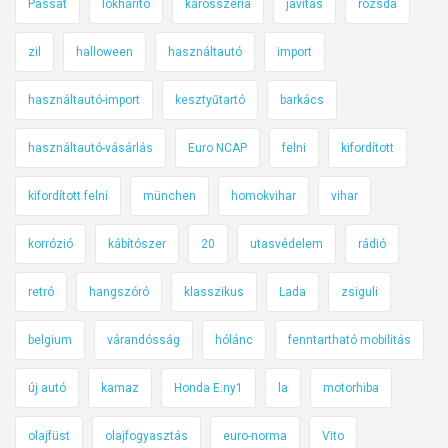
Passat
lökhárító
karosszéria
javítás
rozsda
zil
halloween
használtautó
import
használtautó-import
kesztyűtartó
barkács
használtautó-vásárlás
Euro NCAP
felni
kifordított
kifordított felni
münchen
homokvihar
vihar
korrózió
kábítószer
20
utasvédelem
rádió
retró
hangszóró
klasszikus
Lada
zsiguli
belgium
várandósság
hólánc
fenntartható mobilitás
új autó
kamaz
Honda E:ny1
la
motorhiba
olajfüst
olajfogyasztás
euro-norma
Vito