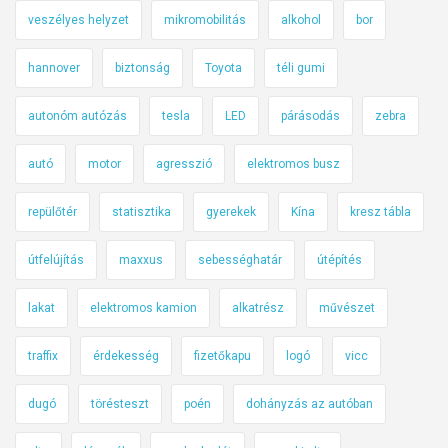
veszélyes helyzet
mikromobilitás
alkohol
bor
hannover
biztonság
Toyota
téli gumi
autonóm autózás
tesla
LED
párásodás
zebra
autó
motor
agresszió
elektromos busz
repülőtér
statisztika
gyerekek
Kína
kresz tábla
útfelújítás
maxxus
sebességhatár
útépítés
lakat
elektromos kamion
alkatrész
művészet
traffix
érdekesség
fizetőkapu
logó
vicc
dugó
törésteszt
poén
dohányzás az autóban