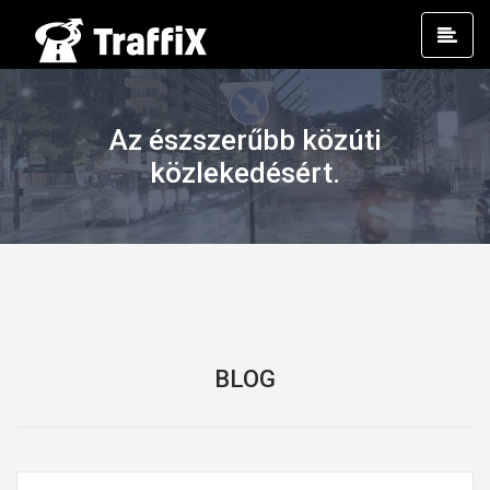
Prim
Men
Az észszerűbb közúti
közlekedésért.
BLOG