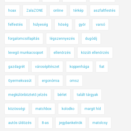
hoax
ZalaZONE
online
térkép
aszfaltfestés
felfestés
hülyeség
hőség
győr
varsó
forgalomcsillapítás
légszennyezés
dugódíj
levegő munkacsoport
ellenőrzés
közúti ellenőrzés
gazdagrét
városépítészet
koppenhága
fiat
Gyermekvasút
ergonómia
omsz
megkülönböztető jelzés
bérlet
talált tárgyak
közösségi
matchbox
kolodko
margit híd
autós üldözés
8-as
jegybankelnök
matolcsy