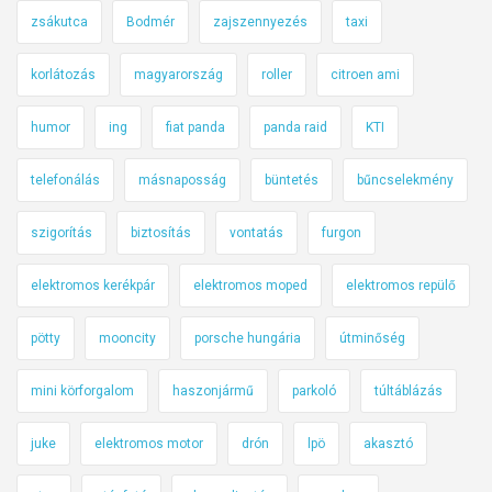
zsákutca
Bodmér
zajszennyezés
taxi
korlátozás
magyarország
roller
citroen ami
humor
ing
fiat panda
panda raid
KTI
telefonálás
másnaposság
büntetés
bűncselekmény
szigorítás
biztosítás
vontatás
furgon
elektromos kerékpár
elektromos moped
elektromos repülő
pötty
mooncity
porsche hungária
útminőség
mini körforgalom
haszonjármű
parkoló
túltáblázás
juke
elektromos motor
drón
lpö
akasztó