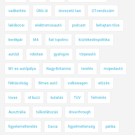
vadkerítés
Üllői út
önvezető taxi
OT-rendszám
lakókocsi
elektromosautó
podcast
behajtani tilos
kerékpár
M4
fiat topolino
közlekedéspolitika
autóút
robotaxi
gyalogos
törpeautó
M1-es autópálya
Nagy-Britannia
terelés
mopedautó
féktávolság
filmes autó
volkswagen
előzés
lovas
id buzz
kutatás
TÜV
felmérés
Ausztrália
túlkorlátozás
drive-through
figyelemelterelés
Dacia
figyelmetlenség
patika