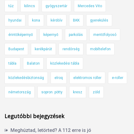
tűz
kilincs
gyógyszertár
Mercedes Vito
hyundai
kona
kérdőív
BKK
gyerekülés
érintőképernyő
képernyő
parkolás
mentőfolyosó
Budapest
kerékpárút
rendőrség
mobiltelefon
tábla
Balaton
közlekedési tábla
közlekedésbiztonság
elroq
elektromos roller
e-roller
németország
sopron. pötty
kresz
zöld
Legutóbbi bejegyzések
Meghúztad, letörted? A 112 erre is jó