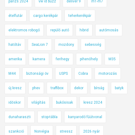
párizs 2024
vw id buzz
deliver 9
m1-m7
ételfutár
cargo kerékpár
teherkerékpár
elektromos robogó
repülő autó
hibrid
autómosás
hatótáv
SeaLion 7
mozdony
sebesség
amerika
kamera
ferihegy
pihenőhely
M35
M44
biztonsági öv
USPS
Cobra
motorozás
új kresz
phev
traffibox
dekor
bírság
batyk
időskor
világítás
bukósisak
kresz 2024
dunaharaszti
stop-tábla
kanyarodó fűútvonal
szankció
Norvégia
stressz
2026 nyár