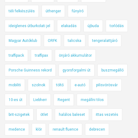
téli felkészülés
úthenger
fűnyíró
ideiglenes útburkolati jel
elakadás
újbuda
torlódás
Magyar Autóklub
ORFK
talicska
tengeralattjáró
traffipack
traffipax
önjáró akkumulátor
Porsche Guinness rekord
gyorsforgalmi út
buszmegálló
mobiliti
szolnok
töltő
e-autó
pilisvörösvár
10-es út
Liebherr
Regent
megállni tilos
brit-szigetek
ötlet
halálos baleset
ittas vezetés
medence
klór
renault fluence
debrecen