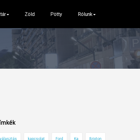
ttár
Zöld
Pötty
Rólunk
ímkék
választás
kapcsolat
Ford
Ka
Brixton