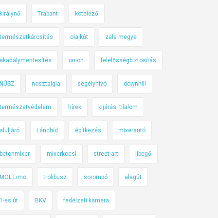
királynő
Trabant
kötelező
természetkárosítás
olajkút
zala megye
akadálymentesítés
union
felelősségbiztosítás
NÚSZ
nosztalgia
segélyhívó
downhill
természetvédelem
hírek
kijárási tilalom
aluljáró
Lánchíd
építkezés
mixerautó
betonmixer
mixerkocsi
street art
libegő
MOL Limo
trolibusz
sorompó
alagút
1-es út
BKV
fedélzeti kamera