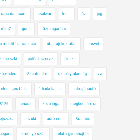
traffix dashcam
csákvár
India
őz
jog
m1m7
gumi
tűzoltógarázs
e-mobilitási tranzíció
utastájékoztatás
húsvét
kispolszki
pötördi szerviz
bicske
köpködés
Szentendre
szabálytalanság
vw
felesleges tábla
útburkolati jel
hidrogénautó
8126
renault
közbringa
megbocsátó út
éjszaka
suzuki
autóroncs
Budaörs
bogár
örményország
relatív gyorshajtás