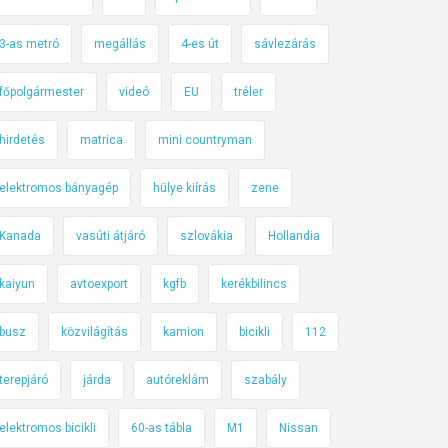
3-as metró
megállás
4-es út
sávlezárás
főpolgármester
videó
EU
tréler
hirdetés
matrica
mini countryman
elektromos bányagép
hülye kiírás
zene
Kanada
vasúti átjáró
szlovákia
Hollandia
kaiyun
avtoexport
kgfb
kerékbilincs
busz
közvilágítás
kamion
bicikli
112
terepjáró
járda
autóreklám
szabály
elektromos bicikli
60-as tábla
M1
Nissan