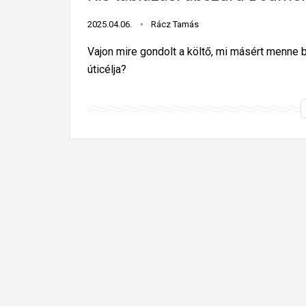
2025.04.06.
Rácz Tamás
Vajon mire gondolt a költő, mi másért menne b
úticélja?