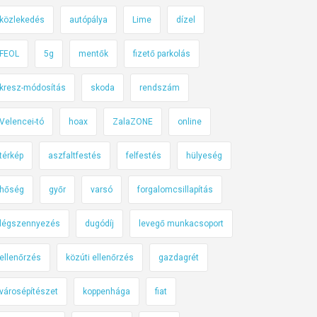
közlekedés
autópálya
Lime
dízel
FEOL
5g
mentők
fizető parkolás
kresz-módosítás
skoda
rendszám
Velencei-tó
hoax
ZalaZONE
online
térkép
aszfaltfestés
felfestés
hülyeség
hőség
győr
varsó
forgalomcsillapítás
légszennyezés
dugódíj
levegő munkacsoport
ellenőrzés
közúti ellenőrzés
gazdagrét
városépítészet
koppenhága
fiat