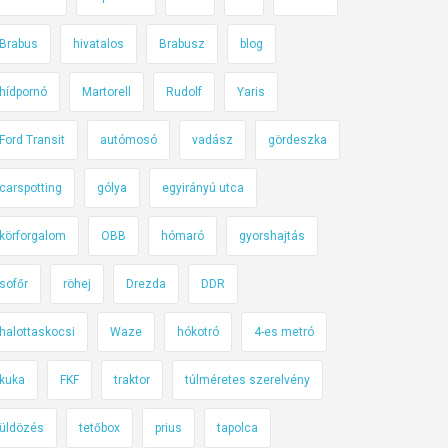
Brabus
hivatalos
Brabusz
blog
hídpornó
Martorell
Rudolf
Yaris
Ford Transit
autómosó
vadász
gördeszka
carspotting
gólya
egyirányú utca
körforgalom
OBB
hómaró
gyorshajtás
sofőr
röhej
Drezda
DDR
halottaskocsi
Waze
hókotró
4-es metró
kuka
FKF
traktor
túlméretes szerelvény
üldözés
tetőbox
prius
tapolca