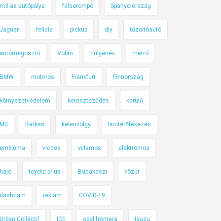
m3-as autópálya
félsorompó
Spanyolország
Jaguar
felicia
pickup
diy
tűzoltóautó
autómegosztó
Volán
hülyenév
metró
BMW
motoros
Frankfurt
Finnország
környezetvédelem
kereszteződés
kerülő
M0
Barkas
kelenvölgy
büntetőfékezés
embléma
vicces
villamos
elektromos
hajó
toyota prius
Budakeszi
közút
dashcam
reklám
COVID-19
Urban Collëctif
ICE
opel frontera
Isuzu