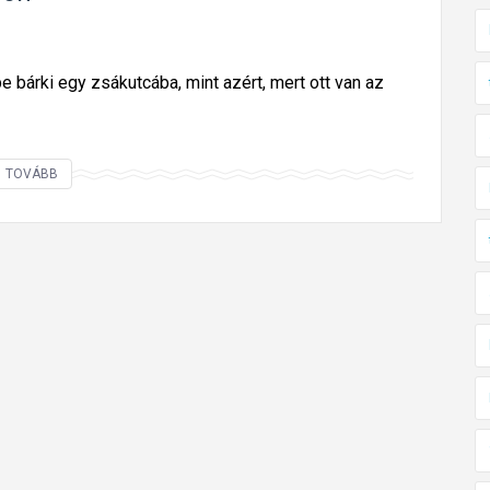
e bárki egy zsákutcába, mint azért, mert ott van az
K
TOVÁBB
i
s
t
á
b
l
á
z
á
s
i