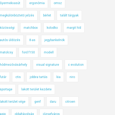
Gyermekvasút
ergonómia
omsz
megkülönböztető jelzés
bérlet
talált tárgyak
közösségi
matchbox
kolodko
margit híd
autós üldözés
8-as
jegybankelnök
matolcsy
ford f150
modell
hódmezővásárhely
visual signature
c evolution
futár
ctis
jobbra tartás
kia
niro
sportage
lakott terület kezdete
lakott terület vége
genf
daru
citroen
agip
oldaltávolság
józsefváros