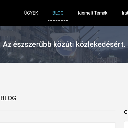
ÜGYEK
BLOG
Kiemelt Témák
Ira
Az észszerűbb közúti közlekedésért.
BLOG
C