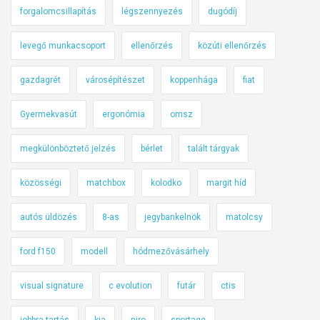
forgalomcsillapítás
légszennyezés
dugódíj
levegő munkacsoport
ellenőrzés
közúti ellenőrzés
gazdagrét
városépítészet
koppenhága
fiat
Gyermekvasút
ergonómia
omsz
megkülönböztető jelzés
bérlet
talált tárgyak
közösségi
matchbox
kolodko
margit híd
autós üldözés
8-as
jegybankelnök
matolcsy
ford f150
modell
hódmezővásárhely
visual signature
c evolution
futár
ctis
jobbra tartás
kia
niro
sportage