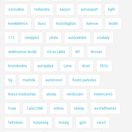
szlovákia
Hollandia
kaiyun
avtoexport
kgfb
kerékbilincs
busz
közvilágítás
kamion
bicikli
112
terepjáró
járda
autóreklám
szabály
elektromos bicikli
60-as tábla
M1
Nissan
közlekedés
autópálya
Lime
dízel
FEOL
5g
mentők
autómosó
fizető parkolás
kresz-módosítás
skoda
rendszám
Velencei-tó
hoax
ZalaZONE
online
térkép
aszfaltfestés
felfestés
hülyeség
hőség
győr
varsó