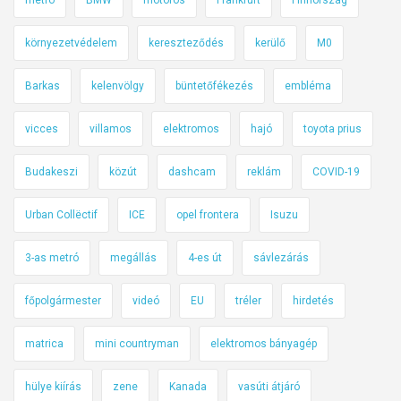
környezetvédelem
kereszteződés
kerülő
M0
Barkas
kelenvölgy
büntetőfékezés
embléma
vicces
villamos
elektromos
hajó
toyota prius
Budakeszi
közút
dashcam
reklám
COVID-19
Urban Collëctif
ICE
opel frontera
Isuzu
3-as metró
megállás
4-es út
sávlezárás
főpolgármester
videó
EU
tréler
hirdetés
matrica
mini countryman
elektromos bányagép
hülye kiírás
zene
Kanada
vasúti átjáró