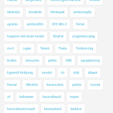
lakatolás
kiss&ride
felnikupak
járdaszegély
ugratás
autószállító
BYD Atto 3
Ferrari
forgalom elől elzárt terület
fényhíd
szigetelőszalag
mx-5
Logan
Taliant
Thalia
Törökország
biciklis
elvesztés
pótlás
ÚME
aquaplanning
Egyesült Királyság
zacskó
hó
útdíj
állapot
Passat
lökhárító
karosszéria
javítás
rozsda
zil
halloween
használtautó
import
használtautó-import
kesztyűtartó
barkács