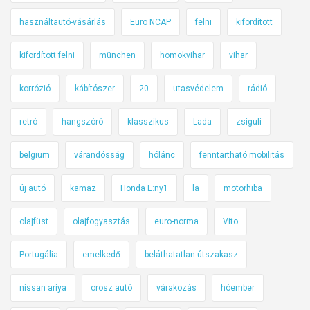
használtautó-vásárlás
Euro NCAP
felni
kifordított
kifordított felni
münchen
homokvihar
vihar
korrózió
kábítószer
20
utasvédelem
rádió
retró
hangszóró
klasszikus
Lada
zsiguli
belgium
várandósság
hólánc
fenntartható mobilitás
új autó
kamaz
Honda E:ny1
la
motorhiba
olajfüst
olajfogyasztás
euro-norma
Vito
Portugália
emelkedő
beláthatatlan útszakasz
nissan ariya
orosz autó
várakozás
hóember