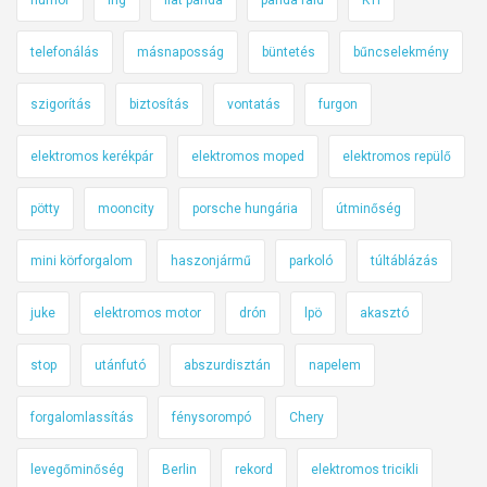
telefonálás
másnaposság
büntetés
bűncselekmény
szigorítás
biztosítás
vontatás
furgon
elektromos kerékpár
elektromos moped
elektromos repülő
pötty
mooncity
porsche hungária
útminőség
mini körforgalom
haszonjármű
parkoló
túltáblázás
juke
elektromos motor
drón
lpö
akasztó
stop
utánfutó
abszurdisztán
napelem
forgalomlassítás
fénysorompó
Chery
levegőminőség
Berlin
rekord
elektromos tricikli