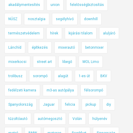
akadálymentesítés
union
felelősségbiztosítás
e
n
NÚSZ
nosztalgia
segélyhívó
downhill
-
2
természetvédelem
hírek
kijárási tilalom
aluljáró
0
2
Lánchíd
építkezés
mixerautó
betonmixer
3
,
mixerkocsi
street art
libegő
MOL Limo
4
3
trolibusz
sorompó
alagút
1-es út
BKV
.
h
fedélzeti kamera
m3-as autópálya
félsorompó
é
Spanyolország
Jaguar
felicia
pickup
diy
t
tűzoltóautó
autómegosztó
Volán
hülyenév
metró
BMW
motoros
Frankfurt
Finnország