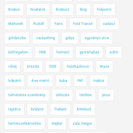
n
Brabus
hivatalos
Brabusz
blog
hídpornó
k
a
Martorell
Rudolf
Yaris
Ford Transit
vadász
j
ö
gördeszka
carspotting
gólya
egyirányú utca
v
körforgalom
OBB
hómaró
gyorshajtás
sofőr
ő
b
röhej
Drezda
DDR
halottaskocsi
Waze
e
a
hókotró
4-es metró
kuka
FKF
traktor
m
ú
túlméretes szerelvény
üldözés
tetőbox
prius
l
t
tapolca
királynő
Trabant
kötelező
h
é
természetkárosítás
olajkút
zala megye
t