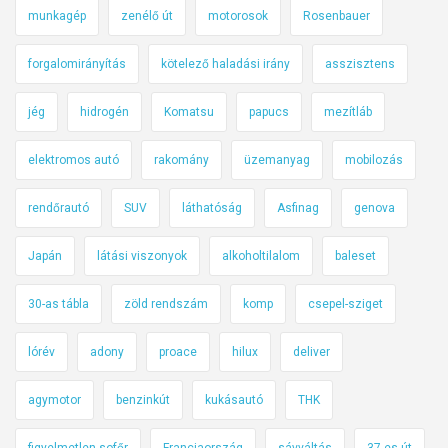
munkagép
zenélő út
motorosok
Rosenbauer
forgalomirányítás
kötelező haladási irány
asszisztens
jég
hidrogén
Komatsu
papucs
mezítláb
elektromos autó
rakomány
üzemanyag
mobilozás
rendőrautó
SUV
láthatóság
Asfinag
genova
Japán
látási viszonyok
alkoholtilalom
baleset
30-as tábla
zöld rendszám
komp
csepel-sziget
lórév
adony
proace
hilux
deliver
agymotor
benzinkút
kukásautó
THK
figyelmetlen sofőr
Franciaország
sávváltás
37-es út