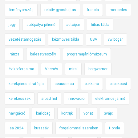
örményország
relatív gyorshajtás
francia
mercedes
jegy
autópálya-pihenő
autóipar
hibás tábla
vezetéstámogatás
kézműves tábla
USA
vw bogár
Párizs
balesetveszély
programajánlómúzeum
év körforgalma
Vecsés
mirai
borgwarner
kerékpáros stratégia
ceausescu
bukkanó
babakocsi
kerekesszék
árpád híd
innováció
elektromos jármű
navigáció
karlobag
kortrijk
vonat
Svájc
iaa 2024
buszsáv
forgalommal szemben
Honda