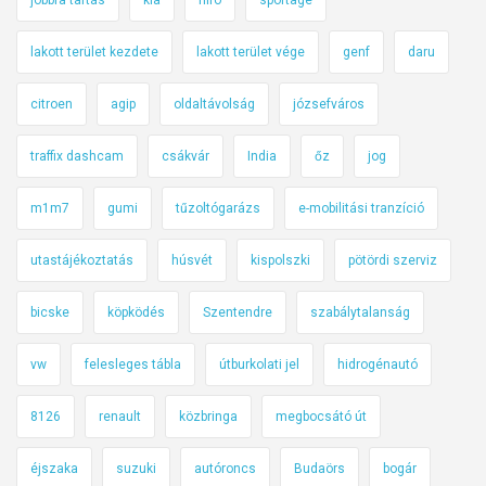
lakott terület kezdete
lakott terület vége
genf
daru
citroen
agip
oldaltávolság
józsefváros
traffix dashcam
csákvár
India
őz
jog
m1m7
gumi
tűzoltógarázs
e-mobilitási tranzíció
utastájékoztatás
húsvét
kispolszki
pötördi szerviz
bicske
köpködés
Szentendre
szabálytalanság
vw
felesleges tábla
útburkolati jel
hidrogénautó
8126
renault
közbringa
megbocsátó út
éjszaka
suzuki
autóroncs
Budaörs
bogár