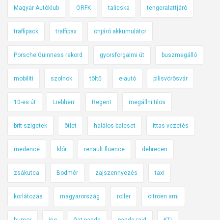
Magyar Autóklub
ORFK
talicska
tengeralattjáró
traffipack
traffipax
önjáró akkumulátor
Porsche Guinness rekord
gyorsforgalmi út
buszmegálló
mobiliti
szolnok
töltő
e-autó
pilisvörösvár
10-es út
Liebherr
Regent
megállni tilos
brit-szigetek
ötlet
halálos baleset
ittas vezetés
medence
klór
renault fluence
debrecen
zsákutca
Bodmér
zajszennyezés
taxi
korlátozás
magyarország
roller
citroen ami
humor
ing
fiat panda
panda raid
KTI