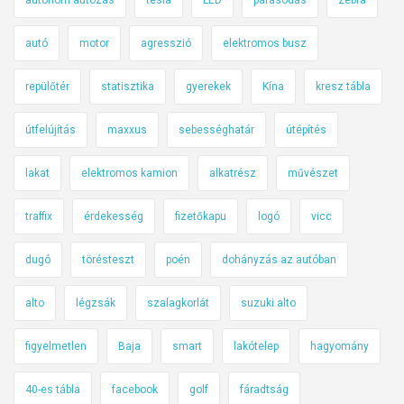
autó
motor
agresszió
elektromos busz
repülőtér
statisztika
gyerekek
Kína
kresz tábla
útfelújítás
maxxus
sebességhatár
útépítés
lakat
elektromos kamion
alkatrész
művészet
traffix
érdekesség
fizetőkapu
logó
vicc
dugó
törésteszt
poén
dohányzás az autóban
alto
légzsák
szalagkorlát
suzuki alto
figyelmetlen
Baja
smart
lakótelep
hagyomány
40-es tábla
facebook
golf
fáradtság