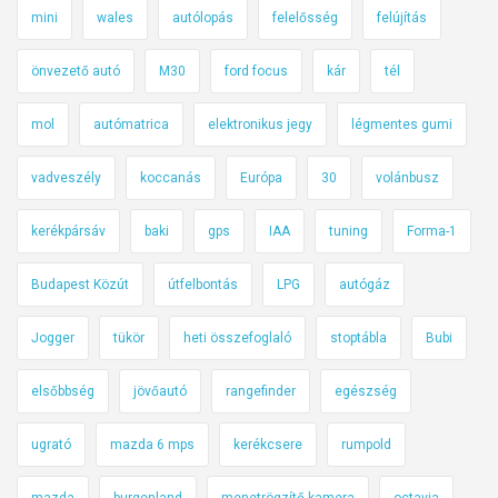
mini
wales
autólopás
felelősség
felújítás
önvezető autó
M30
ford focus
kár
tél
mol
autómatrica
elektronikus jegy
légmentes gumi
vadveszély
koccanás
Európa
30
volánbusz
kerékpársáv
baki
gps
IAA
tuning
Forma-1
Budapest Közút
útfelbontás
LPG
autógáz
Jogger
tükör
heti összefoglaló
stoptábla
Bubi
elsőbbség
jövőautó
rangefinder
egészség
ugrató
mazda 6 mps
kerékcsere
rumpold
mazda
burgenland
menetrögzítő kamera
octavia