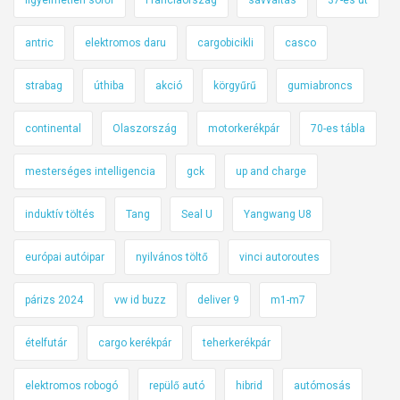
antric
elektromos daru
cargobicikli
casco
strabag
úthiba
akció
körgyűrű
gumiabroncs
continental
Olaszország
motorkerékpár
70-es tábla
mesterséges intelligencia
gck
up and charge
induktív töltés
Tang
Seal U
Yangwang U8
európai autóipar
nyilvános töltő
vinci autoroutes
párizs 2024
vw id buzz
deliver 9
m1-m7
ételfutár
cargo kerékpár
teherkerékpár
elektromos robogó
repülő autó
hibrid
autómosás