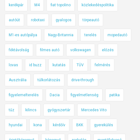
kerékpár
M4
fiat topolino
közlekedéspolitika
autóút
robotaxi
gyalogos
törpeautó
M1-es autópálya
Nagy-Britannia
terelés
mopedautó
féktávolság
filmes autó
volkswagen
előzés
lovas
id buzz
kutatás
TÜV
felmérés
Ausztrália
túlkorlátozás
drive-through
figyelemelterelés
Dacia
figyelmetlenség
patika
tűz
kilincs
gyógyszertár
Mercedes Vito
hyundai
kona
kérdőív
BKK
gyerekülés
érintőképernyő
képernyő
parkolás
mentőfolyosó