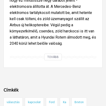
hogy ez mindössze négy darabot jelent -
elektromosra állította át. A Mercedes-Benz
elektromos tartálykocsit mutatott be, amit hetente
kell csak tölteni, és zöld üzemanyagot szállít az
Airbus új helikoptereibe. Végül pedig a
környezetkímélő, csendes, zöld harckocsi is itt van
a láthatáron, amit a Hyundai Rotem álmodott meg, és
2040 körül lehet belőle valóság.
Í
TOVÁBB
g
y
u
t
a
Címkék
z
t
választás
kapcsolat
Ford
Ka
Brixton
u