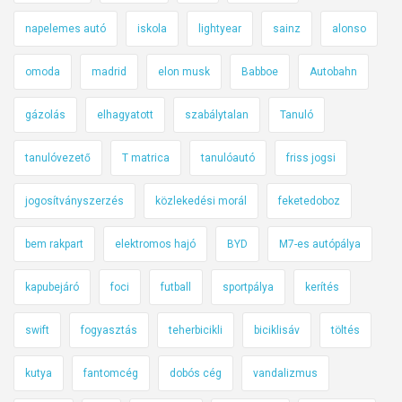
napelemes autó
iskola
lightyear
sainz
alonso
omoda
madrid
elon musk
Babboe
Autobahn
gázolás
elhagyatott
szabálytalan
Tanuló
tanulóvezető
T matrica
tanulóautó
friss jogsi
jogosítványszerzés
közlekedési morál
feketedoboz
bem rakpart
elektromos hajó
BYD
M7-es autópálya
kapubejáró
foci
futball
sportpálya
kerítés
swift
fogyasztás
teherbicikli
biciklisáv
töltés
kutya
fantomcég
dobós cég
vandalizmus