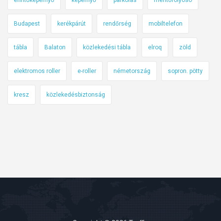
Budapest
kerékpárút
rendőrség
mobiltelefon
tábla
Balaton
közlekedési tábla
elroq
zöld
elektromos roller
e-roller
németország
sopron. pötty
kresz
közlekedésbiztonság