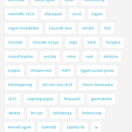
intertraffic 2024
villanyautó
olcsó
ingyen
ingyen közlekedés
használt autó
temető
főút
műszaki
műszaki vizsga
tégla
körút
hungária
csúcsforgalom
veszély
mixer
nyár
elkobzás
Dolphin
infotainment
RATP
figyelmeztető jelzés
különlegesség
brit mini túra 2024
Párizsi Autószalon
LEVC
segítségnyújtás
fényszóró
gyermekülés
oktatás
brit taxi
teherbringa
Svédország
kiemelt ügyek
szélvédő
zajvédő fal
ai