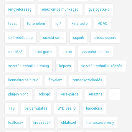
lengyelország
elektromos munkagép
gyalogátkelő
teszt
történelem
id.7
kínai autó
ADAC
szélvédőcsere
suzuki swift
superb
skoda superb
szellőző
fizikai gomb
gomb
vezetéstechnika
vezetéstechnikai tréning
képzés
vezetéstechnikai képzés
konnektoros hibrid
figyelem
tömegközlekedés
plug-in hibrid
robogó
kerékpáros
Ausztria
TT
TTS
példamutatás
BYD Seal U
barcelona
leállósáv
kresz2024
oldalszél
horrorszerelvény