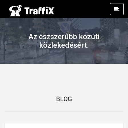
Prim
Men
Az észszerűbb közúti
közlekedésért.
BLOG