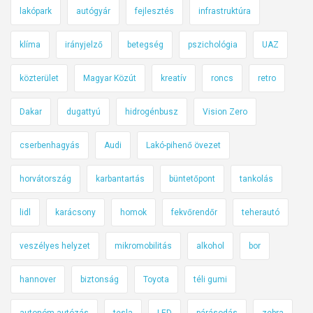
lakópark
autógyár
fejlesztés
infrastruktúra
klíma
irányjelző
betegség
pszichológia
UAZ
közterület
Magyar Közút
kreatív
roncs
retro
Dakar
dugattyú
hidrogénbusz
Vision Zero
cserbenhagyás
Audi
Lakó-pihenő övezet
horvátország
karbantartás
büntetőpont
tankolás
lidl
karácsony
homok
fekvőrendőr
teherautó
veszélyes helyzet
mikromobilitás
alkohol
bor
hannover
biztonság
Toyota
téli gumi
autonóm autózás
tesla
LED
párásodás
zebra