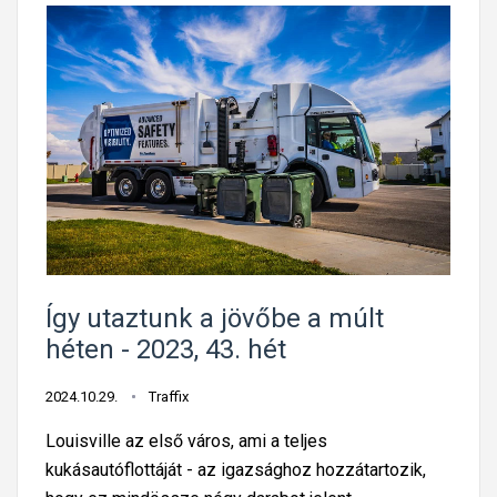
Így utaztunk a jövőbe a múlt
héten - 2023, 43. hét
2024.10.29.
Traffix
Louisville az első város, ami a teljes
kukásautóflottáját - az igazsághoz hozzátartozik,