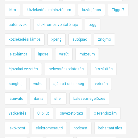
ékm
közlekedési minisztérium
lázár jános
Tiggo 7
autónevek
elektromos vontatóhajó
togg
közlekedési lámpa
xpeng
autópiac
znojmo
jelzőlámpa
lipcse
vasút
múzeum
éjszakai vezetés
sebességkorlátozás
útszűkítés
sanghaj
wuhu
ajánlott sebesség
veterán
látnivaló
dánia
shell
balesetmegelőzés
vadkerítés
Üllői út
önvezető taxi
OT-rendszám
lakókocsi
elektromosautó
podcast
behajtani tilos