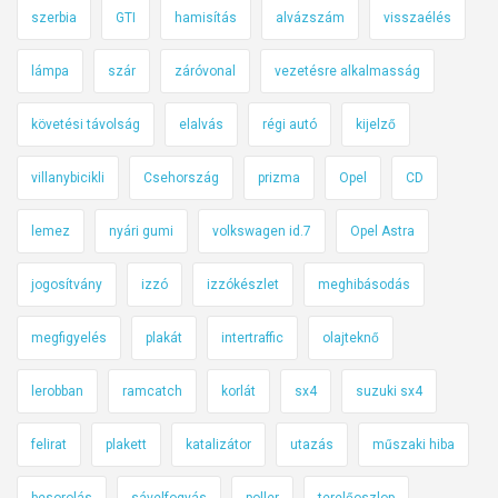
szerbia
GTI
hamisítás
alvázszám
visszaélés
lámpa
szár
záróvonal
vezetésre alkalmasság
követési távolság
elalvás
régi autó
kijelző
villanybicikli
Csehország
prizma
Opel
CD
lemez
nyári gumi
volkswagen id.7
Opel Astra
jogosítvány
izzó
izzókészlet
meghibásodás
megfigyelés
plakát
intertraffic
olajteknő
lerobban
ramcatch
korlát
sx4
suzuki sx4
felirat
plakett
katalizátor
utazás
műszaki hiba
besorolás
sávelfogyás
poller
terelőoszlop