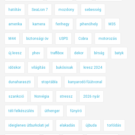
hatótáv
SeaLion 7
mozdony
sebesség
amerika
kamera
ferihegy
pihenőhely
M35
M44
biztonsági öv
USPS
Cobra
motorozás
új kresz
phev
traffibox
dekor
bírság
batyk
időskor
világítás
bukósisak
kresz 2024
dunaharaszti
stop-tábla
kanyarodó fűútvonal
szankció
Norvégia
stressz
2026 nyár
téli felkészülés
úthenger
fűnyíró
ideiglenes útburkolati jel
elakadás
újbuda
torlódás