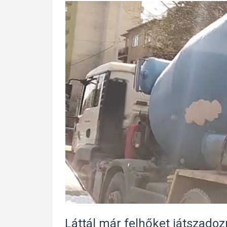
Láttál már felhőket játszado