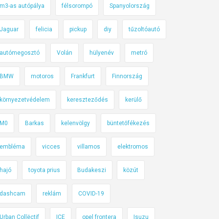
m3-as autópálya
félsorompó
Spanyolország
Jaguar
felicia
pickup
diy
tűzoltóautó
autómegosztó
Volán
hülyenév
metró
BMW
motoros
Frankfurt
Finnország
környezetvédelem
kereszteződés
kerülő
M0
Barkas
kelenvölgy
büntetőfékezés
embléma
vicces
villamos
elektromos
hajó
toyota prius
Budakeszi
közút
dashcam
reklám
COVID-19
Urban Collëctif
ICE
opel frontera
Isuzu