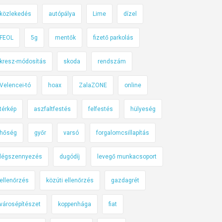
közlekedés
autópálya
Lime
dízel
FEOL
5g
mentők
fizető parkolás
kresz-módosítás
skoda
rendszám
Velencei-tó
hoax
ZalaZONE
online
térkép
aszfaltfestés
felfestés
hülyeség
hőség
győr
varsó
forgalomcsillapítás
légszennyezés
dugódíj
levegő munkacsoport
ellenőrzés
közúti ellenőrzés
gazdagrét
városépítészet
koppenhága
fiat