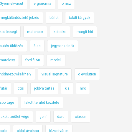
Gyermekvasút
ergonómia
omsz
megkülönböztető jelzés
bérlet
talált tárgyak
közösségi
matchbox
kolodko
margit híd
autós üldözés
8-as
jegybankelnök
matolcsy
ford f150
modell
hódmezővásárhely
visual signature
c evolution
futár
ctis
jobbra tartás
kia
niro
sportage
lakott terület kezdete
lakott terület vége
genf
daru
citroen
agip
oldaltávolság
józsefváros