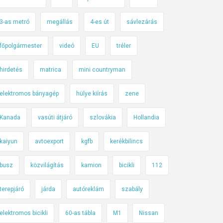
3-as metró
megállás
4-es út
sávlezárás
főpolgármester
videó
EU
tréler
hirdetés
matrica
mini countryman
elektromos bányagép
hülye kiírás
zene
Kanada
vasúti átjáró
szlovákia
Hollandia
kaiyun
avtoexport
kgfb
kerékbilincs
busz
közvilágítás
kamion
bicikli
112
terepjáró
járda
autóreklám
szabály
elektromos bicikli
60-as tábla
M1
Nissan