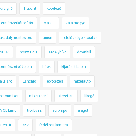
királynő
Trabant
kötelező
természetkárosítás
olajkút
zala megye
akadálymentesítés
union
felelősségbiztosítás
NÚSZ
nosztalgia
segélyhívó
downhill
természetvédelem
hírek
kijárási tilalom
aluljáró
Lánchíd
építkezés
mixerautó
betonmixer
mixerkocsi
street art
libegő
MOL Limo
trolibusz
sorompó
alagút
1-es út
BKV
fedélzeti kamera