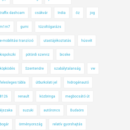
traffix dashcam
csákvár
India
őz
jog
m1m7
gumi
tűzoltógarázs
e-mobilitási tranzíció
utastájékoztatás
húsvét
kispolszki
pötördi szerviz
bicske
köpködés
Szentendre
szabálytalanság
vw
felesleges tábla
útburkolati jel
hidrogénautó
8126
renault
közbringa
megbocsátó út
éjszaka
suzuki
autóroncs
Budaörs
bogár
örményország
relatív gyorshajtás