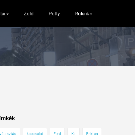
ttár
Zöld
Pötty
Rólunk
ímkék
választás
kapcsolat
Ford
Ka
Brixton