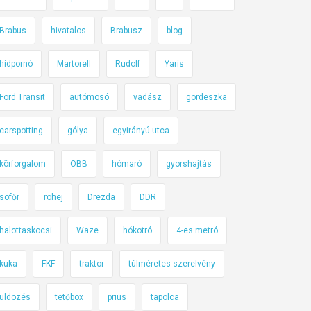
Brabus
hivatalos
Brabusz
blog
hídpornó
Martorell
Rudolf
Yaris
Ford Transit
autómosó
vadász
gördeszka
carspotting
gólya
egyirányú utca
körforgalom
OBB
hómaró
gyorshajtás
sofőr
röhej
Drezda
DDR
halottaskocsi
Waze
hókotró
4-es metró
kuka
FKF
traktor
túlméretes szerelvény
üldözés
tetőbox
prius
tapolca