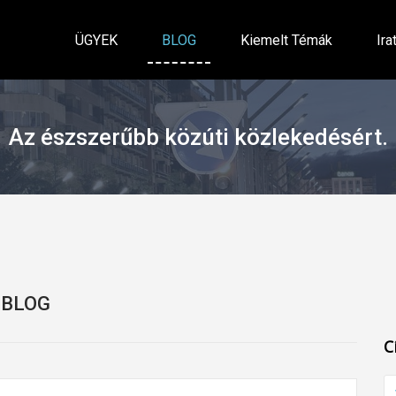
ÜGYEK
BLOG
Kiemelt Témák
Ira
Az észszerűbb közúti közlekedésért.
BLOG
C