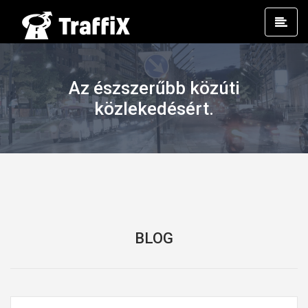
Prim
Men
Az észszerűbb közúti
közlekedésért.
BLOG