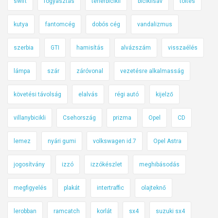
swift
fogyasztás
teherbicikli
biciklisáv
töltés
kutya
fantomcég
dobós cég
vandalizmus
szerbia
GTI
hamisítás
alvázszám
visszaélés
lámpa
szár
záróvonal
vezetésre alkalmasság
követési távolság
elalvás
régi autó
kijelző
villanybicikli
Csehország
prizma
Opel
CD
lemez
nyári gumi
volkswagen id.7
Opel Astra
jogosítvány
izzó
izzókészlet
meghibásodás
megfigyelés
plakát
intertraffic
olajteknő
lerobban
ramcatch
korlát
sx4
suzuki sx4