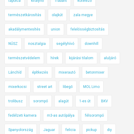
tapolca
királynő
Trabant
kötelező
s
z
természetkárosítás
olajkút
zala megye
a
akadálymentesítés
union
felelősségbiztosítás
t
e
NÚSZ
nosztalgia
segélyhívó
downhill
g
y
természetvédelem
hírek
kijárási tilalom
aluljáró
e
l
Lánchíd
építkezés
mixerautó
betonmixer
ő
r
mixerkocsi
street art
libegő
MOL Limo
e
c
trolibusz
sorompó
alagút
1-es út
BKV
s
a
fedélzeti kamera
m3-as autópálya
félsorompó
l
Spanyolország
Jaguar
felicia
pickup
diy