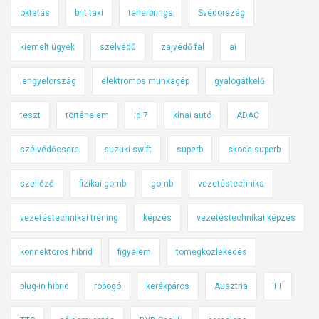
oktatás
brit taxi
teherbringa
Svédország
kiemelt ügyek
szélvédő
zajvédő fal
ai
lengyelország
elektromos munkagép
gyalogátkelő
teszt
történelem
id.7
kínai autó
ADAC
szélvédőcsere
suzuki swift
superb
skoda superb
szellőző
fizikai gomb
gomb
vezetéstechnika
vezetéstechnikai tréning
képzés
vezetéstechnikai képzés
konnektoros hibrid
figyelem
tömegközlekedés
plug-in hibrid
robogó
kerékpáros
Ausztria
TT