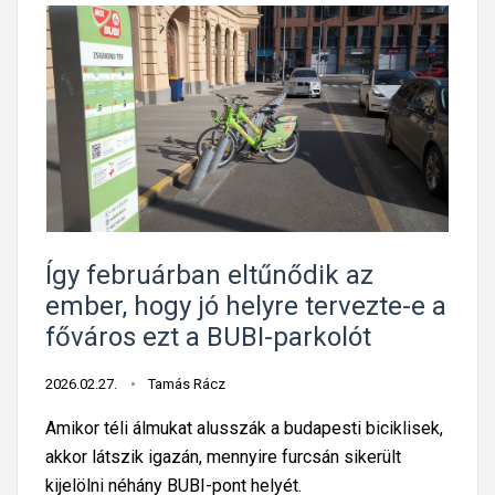
Így februárban eltűnődik az
ember, hogy jó helyre tervezte-e a
főváros ezt a BUBI-parkolót
2026.02.27.
Tamás Rácz
Amikor téli álmukat alusszák a budapesti biciklisek,
akkor látszik igazán, mennyire furcsán sikerült
kijelölni néhány BUBI-pont helyét.