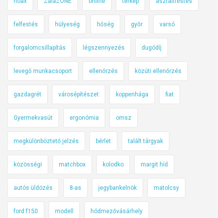
hoax
ZalaZONE
online
térkép
aszfaltfestés
felfestés
hülyeség
hőség
győr
varsó
forgalomcsillapítás
légszennyezés
dugódíj
levegő munkacsoport
ellenőrzés
közúti ellenőrzés
gazdagrét
városépítészet
koppenhága
fiat
Gyermekvasút
ergonómia
omsz
megkülönböztető jelzés
bérlet
talált tárgyak
közösségi
matchbox
kolodko
margit híd
autós üldözés
8-as
jegybankelnök
matolcsy
ford f150
modell
hódmezővásárhely