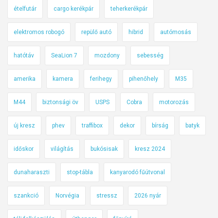
ételfutár
cargo kerékpár
teherkerékpár
elektromos robogó
repülő autó
hibrid
autómosás
hatótáv
SeaLion 7
mozdony
sebesség
amerika
kamera
ferihegy
pihenőhely
M35
M44
biztonsági öv
USPS
Cobra
motorozás
új kresz
phev
traffibox
dekor
bírság
batyk
időskor
világítás
bukósisak
kresz 2024
dunaharaszti
stop-tábla
kanyarodó fűútvonal
szankció
Norvégia
stressz
2026 nyár