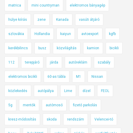
matrica
mini countryman
elektromos bányagép
hülye kiírás
zene
Kanada
vasúti átjáró
szlovákia
Hollandia
kaiyun
avtoexport
kgfb
kerékbilincs
busz
közvilágítás
kamion
bicikli
112
terepjáró
járda
autóreklám
szabály
elektromos bicikli
60-as tábla
M1
Nissan
közlekedés
autópálya
Lime
dízel
FEOL
5g
mentők
autómosó
fizető parkolás
kresz-módosítás
skoda
rendszám
Velencei-tó