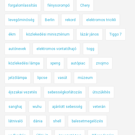
forgalomlassítás
fénysorompó
Chery
levegőminőség
Berlin
rekord
elektromos tricikli
ékm
közlekedési minisztérium
lázár jános
Tiggo 7
autónevek
elektromos vontatóhajó
togg
közlekedési lámpa
xpeng
autópiac
znojmo
jelzőlámpa
lipcse
vasút
múzeum
éjszakai vezetés
sebességkorlátozás
útszűkítés
sanghaj
wuhu
ajánlott sebesség
veterán
látnivaló
dánia
shell
balesetmegelőzés