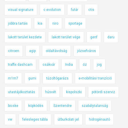
visual signature
c evolution
futár
ctis
jobbra tartás
kia
niro
sportage
lakott terület kezdete
lakott terület vége
genf
daru
citroen
agip
oldaltávolság
józsefváros
traffix dashcam
csákvár
India
őz
jog
m1m7
gumi
tűzoltógarázs
e-mobilitási tranzíció
utastájékoztatás
húsvét
kispolszki
pötördi szerviz
bicske
köpködés
Szentendre
szabálytalanság
vw
felesleges tábla
útburkolati jel
hidrogénautó