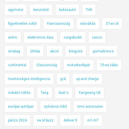
agymotor
benzinkút
kukásautó
THK
figyelmetlen sofőr
Franciaország
sávváltás
37-es út
antric
elektromos daru
cargobicikli
casco
strabag
úthiba
akció
körgyűrű
gumiabroncs
continental
Olaszország
motorkerékpár
70-es tábla
mesterséges intelligencia
gck
up and charge
induktív töltés
Tang
Seal U
Yangwang U8
európai autóipar
nyilvános töltő
vinci autoroutes
párizs 2024
vw id buzz
deliver 9
m1-m7