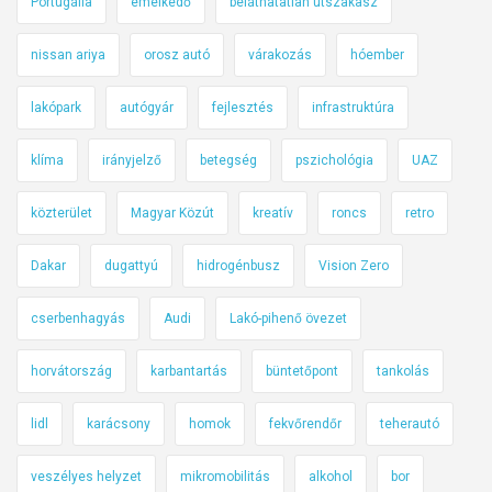
Portugália
emelkedő
beláthatatlan útszakasz
nissan ariya
orosz autó
várakozás
hóember
lakópark
autógyár
fejlesztés
infrastruktúra
klíma
irányjelző
betegség
pszichológia
UAZ
közterület
Magyar Közút
kreatív
roncs
retro
Dakar
dugattyú
hidrogénbusz
Vision Zero
cserbenhagyás
Audi
Lakó-pihenő övezet
horvátország
karbantartás
büntetőpont
tankolás
lidl
karácsony
homok
fekvőrendőr
teherautó
veszélyes helyzet
mikromobilitás
alkohol
bor