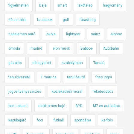
figyelmetlen
Baja
smart
lakótelep
hagyomány
40-es tábla
facebook
golf
fáradtság
napelemes autó
iskola
lightyear
sainz
alonso
omoda
madrid
elon musk
Babboe
Autobahn
gázolás
elhagyatott
szabálytalan
Tanuló
tanulóvezető
T matrica
tanulóautó
friss jogsi
jogosítványszerzés
közlekedési morál
feketedoboz
bem rakpart
elektromos hajó
BYD
M7-es autópálya
kapubejáró
foci
futball
sportpálya
kerítés