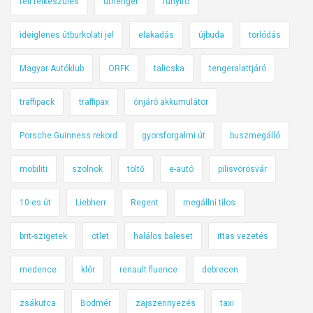
téli felkészülés
úthenger
fűnyíró
ideiglenes útburkolati jel
elakadás
újbuda
torlódás
Magyar Autóklub
ORFK
talicska
tengeralattjáró
traffipack
traffipax
önjáró akkumulátor
Porsche Guinness rekord
gyorsforgalmi út
buszmegálló
mobiliti
szolnok
töltő
e-autó
pilisvörösvár
10-es út
Liebherr
Regent
megállni tilos
brit-szigetek
ötlet
halálos baleset
ittas vezetés
medence
klór
renault fluence
debrecen
zsákutca
Bodmér
zajszennyezés
taxi