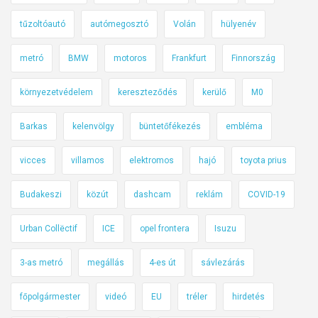
tűzoltóautó
autómegosztó
Volán
hülyenév
metró
BMW
motoros
Frankfurt
Finnország
környezetvédelem
kereszteződés
kerülő
M0
Barkas
kelenvölgy
büntetőfékezés
embléma
vicces
villamos
elektromos
hajó
toyota prius
Budakeszi
közút
dashcam
reklám
COVID-19
Urban Collëctif
ICE
opel frontera
Isuzu
3-as metró
megállás
4-es út
sávlezárás
főpolgármester
videó
EU
tréler
hirdetés