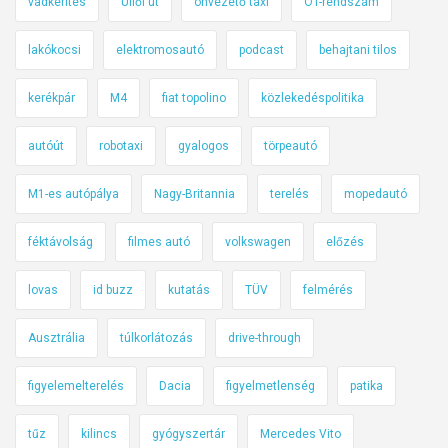
vadkerítés
Üllői út
önvezető taxi
OT-rendszám
lakókocsi
elektromosautó
podcast
behajtani tilos
kerékpár
M4
fiat topolino
közlekedéspolitika
autóút
robotaxi
gyalogos
törpeautó
M1-es autópálya
Nagy-Britannia
terelés
mopedautó
féktávolság
filmes autó
volkswagen
előzés
lovas
id buzz
kutatás
TÜV
felmérés
Ausztrália
túlkorlátozás
drive-through
figyelemelterelés
Dacia
figyelmetlenség
patika
tűz
kilincs
gyógyszertár
Mercedes Vito