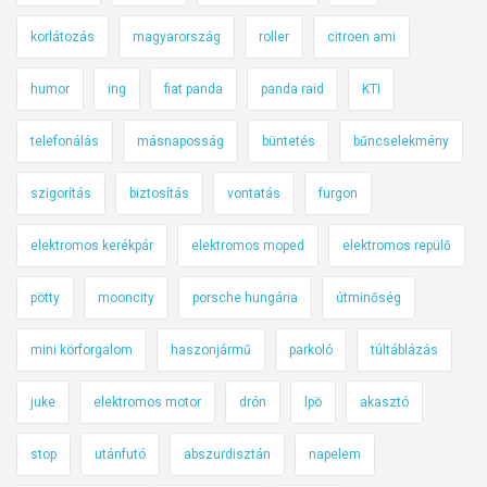
korlátozás
magyarország
roller
citroen ami
humor
ing
fiat panda
panda raid
KTI
telefonálás
másnaposság
büntetés
bűncselekmény
szigorítás
biztosítás
vontatás
furgon
elektromos kerékpár
elektromos moped
elektromos repülő
pötty
mooncity
porsche hungária
útminőség
mini körforgalom
haszonjármű
parkoló
túltáblázás
juke
elektromos motor
drón
lpö
akasztó
stop
utánfutó
abszurdisztán
napelem