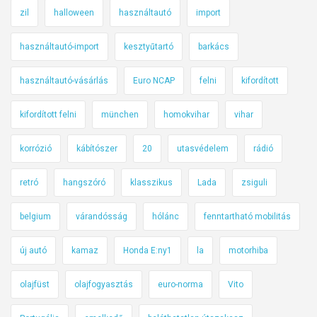
zil
halloween
használtautó
import
használtautó-import
kesztyűtartó
barkács
használtautó-vásárlás
Euro NCAP
felni
kifordított
kifordított felni
münchen
homokvihar
vihar
korrózió
kábítószer
20
utasvédelem
rádió
retró
hangszóró
klasszikus
Lada
zsiguli
belgium
várandósság
hólánc
fenntartható mobilitás
új autó
kamaz
Honda E:ny1
la
motorhiba
olajfüst
olajfogyasztás
euro-norma
Vito