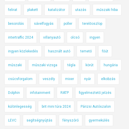
felirat
plakett
katalizátor
utazás
műszaki hiba
besorolás
sávelfogyás
poller
terelőoszlop
intertraffic 2024
villanyautó
olcsó
ingyen
ingyen közlekedés
használt autó
temető
főút
műszaki
műszaki vizsga
tégla
körút
hungária
csúcsforgalom
veszély
mixer
nyár
elkobzás
Dolphin
infotainment
RATP
figyelmeztető jelzés
különlegesség
brit mini túra 2024
Párizsi Autószalon
LEVC
segítségnyújtás
fényszóró
gyermekülés