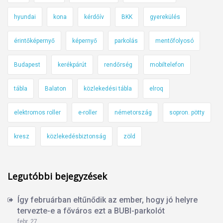
hyundai
kona
kérdőív
BKK
gyerekülés
érintőképernyő
képernyő
parkolás
mentőfolyosó
Budapest
kerékpárút
rendőrség
mobiltelefon
tábla
Balaton
közlekedési tábla
elroq
elektromos roller
e-roller
németország
sopron. pötty
kresz
közlekedésbiztonság
zöld
Legutóbbi bejegyzések
Így februárban eltűnődik az ember, hogy jó helyre
tervezte-e a főváros ezt a BUBI-parkolót
febr. 27.