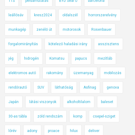
TTS
példamutatás
BYD Seal U
barcelona
leállósáv
kresz2024
oldalszél
horrorszerelvény
munkagép
zenélő út
motorosok
Rosenbauer
forgalomirányítás
kötelező haladási irány
asszisztens
jég
hidrogén
Komatsu
papucs
mezítláb
elektromos autó
rakomány
üzemanyag
mobilozás
rendőrautó
SUV
láthatóság
Asfinag
genova
Japán
látási viszonyok
alkoholtilalom
baleset
30-as tábla
zöld rendszám
komp
csepel-sziget
lórév
adony
proace
hilux
deliver