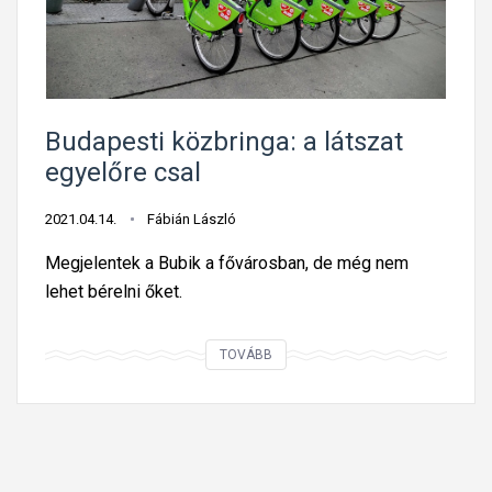
d
ú
-
e
j
p
ó
B
a
j
u
r
a
b
Budapesti közbringa: a látszat
k
i
egyelőre csal
o
l
2021.04.14.
Fábián László
ó
t
Megjelentek a Bubik a fővárosban, de még nem
lehet bérelni őket.
B
TOVÁBB
u
d
a
p