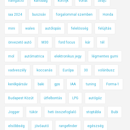
navigáció
karlobag
kortrijk
vonat
Svájc
iaa 2024
buszsáv
forgalommal szemben
Honda
mini
wales
autólopás
felelősség
felújítás
önvezető autó
M30
ford focus
kár
tél
mol
autómatrica
elektronikus jegy
légmentes gumi
vadveszély
koccanás
Európa
30
volánbusz
kerékpársáv
baki
gps
IAA
tuning
Forma-1
Budapest Közút
útfelbontás
LPG
autógáz
Jogger
tükör
heti összefoglaló
stoptábla
Bubi
elsőbbség
jövőautó
rangefinder
egészség