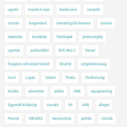
ugrató
mazda 6 mps
kerékcsere
rumpold
mazda
burgenland
menetrögzítő kamera
octavia
lakatolás
kiss&ride
felnikupak
járdaszegély
ugratás
autószállító
BYD Atto 3
Ferrari
forgalom elől elzárt terület
fényhíd
szigetelőszalag
mx-5
Logan
Taliant
Thalia
Törökország
biciklis
elvesztés
pótlás
ÚME
aquaplanning
Egyesült Királyság
zacskó
hó
útdíj
állapot
Passat
lökhárító
karosszéria
javítás
rozsda