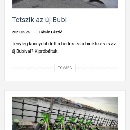
-
l
e
a
a
t
Tetszik az új Bubi
f
o
ő
2021.05.26.
Fábián László
t
v
e
Tényleg könnyebb lett a bérlés és a biciklizés is az
á
r
új Bubival? Kipróbáltuk.
r
ő
o
s
T
TOVÁBB
s
í
e
e
t
t
z
a
s
t
B
z
a
K
i
B
K
k
U
v
a
B
i
z
I