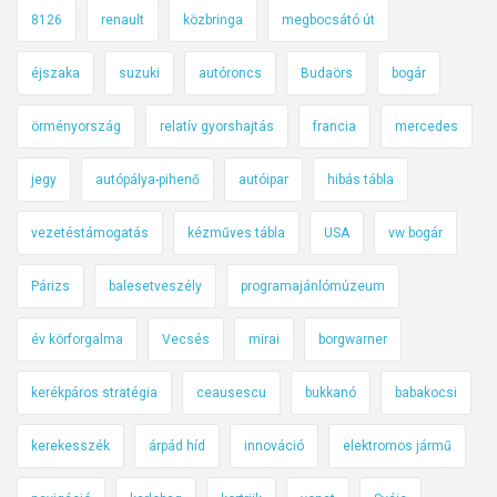
8126
renault
közbringa
megbocsátó út
éjszaka
suzuki
autóroncs
Budaörs
bogár
örményország
relatív gyorshajtás
francia
mercedes
jegy
autópálya-pihenő
autóipar
hibás tábla
vezetéstámogatás
kézműves tábla
USA
vw bogár
Párizs
balesetveszély
programajánlómúzeum
év körforgalma
Vecsés
mirai
borgwarner
kerékpáros stratégia
ceausescu
bukkanó
babakocsi
kerekesszék
árpád híd
innováció
elektromos jármű