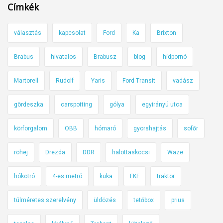
e
Címkék
s
t
választás
kapcsolat
Ford
Ka
Brixton
i
k
Brabus
hivatalos
Brabusz
blog
hídpornó
ö
z
Martorell
Rudolf
Yaris
Ford Transit
vadász
b
r
gördeszka
carspotting
gólya
egyirányú utca
i
körforgalom
OBB
hómaró
gyorshajtás
sofőr
n
g
röhej
Drezda
DDR
halottaskocsi
Waze
a
:
hókotró
4-es metró
kuka
FKF
traktor
a
l
túlméretes szerelvény
üldözés
tetőbox
prius
á
t