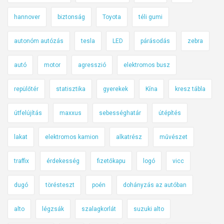
hannover
biztonság
Toyota
téli gumi
autonóm autózás
tesla
LED
párásodás
zebra
autó
motor
agresszió
elektromos busz
repülőtér
statisztika
gyerekek
Kína
kresz tábla
útfelújítás
maxxus
sebességhatár
útépítés
lakat
elektromos kamion
alkatrész
művészet
traffix
érdekesség
fizetőkapu
logó
vicc
dugó
törésteszt
poén
dohányzás az autóban
alto
légzsák
szalagkorlát
suzuki alto