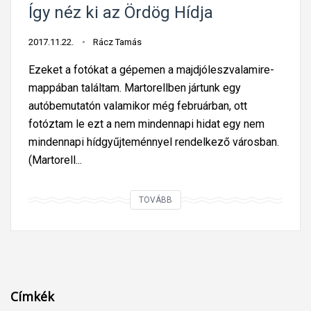
Így néz ki az Ördög Hídja
2017.11.22.
Rácz Tamás
Ezeket a fotókat a gépemen a majdjóleszvalamire-
mappában találtam. Martorellben jártunk egy
autóbemutatón valamikor még februárban, ott
fotóztam le ezt a nem mindennapi hidat egy nem
mindennapi hídgyűjteménnyel rendelkező városban.
(Martorell...
Í
TOVÁBB
g
y
n
é
z
Címkék
k