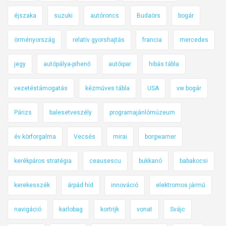
éjszaka
suzuki
autóroncs
Budaörs
bogár
örményország
relatív gyorshajtás
francia
mercedes
jegy
autópálya-pihenő
autóipar
hibás tábla
vezetéstámogatás
kézműves tábla
USA
vw bogár
Párizs
balesetveszély
programajánlómúzeum
év körforgalma
Vecsés
mirai
borgwarner
kerékpáros stratégia
ceausescu
bukkanó
babakocsi
kerekesszék
árpád híd
innováció
elektromos jármű
navigáció
karlobag
kortrijk
vonat
Svájc