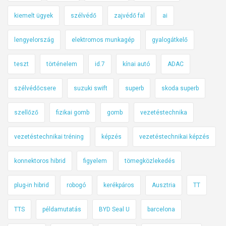
kiemelt ügyek
szélvédő
zajvédő fal
ai
lengyelország
elektromos munkagép
gyalogátkelő
teszt
történelem
id.7
kínai autó
ADAC
szélvédőcsere
suzuki swift
superb
skoda superb
szellőző
fizikai gomb
gomb
vezetéstechnika
vezetéstechnikai tréning
képzés
vezetéstechnikai képzés
konnektoros hibrid
figyelem
tömegközlekedés
plug-in hibrid
robogó
kerékpáros
Ausztria
TT
TTS
példamutatás
BYD Seal U
barcelona