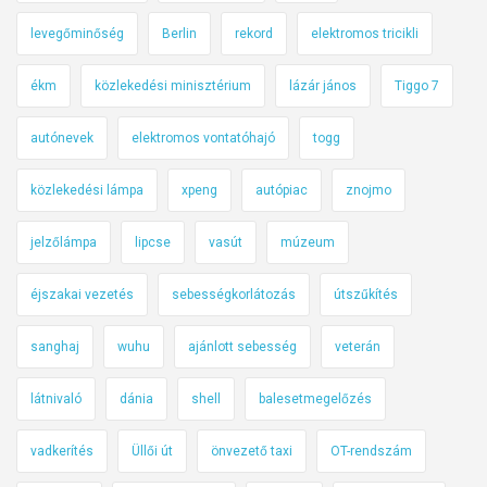
levegőminőség
Berlin
rekord
elektromos tricikli
ékm
közlekedési minisztérium
lázár jános
Tiggo 7
autónevek
elektromos vontatóhajó
togg
közlekedési lámpa
xpeng
autópiac
znojmo
jelzőlámpa
lipcse
vasút
múzeum
éjszakai vezetés
sebességkorlátozás
útszűkítés
sanghaj
wuhu
ajánlott sebesség
veterán
látnivaló
dánia
shell
balesetmegelőzés
vadkerítés
Üllői út
önvezető taxi
OT-rendszám