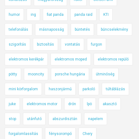
humor
ing
fiat panda
panda raid
KTI
telefonálás
másnaposság
büntetés
bűncselekmény
szigorítás
biztosítás
vontatás
furgon
elektromos kerékpár
elektromos moped
elektromos repülő
pötty
mooncity
porsche hungária
útminőség
mini körforgalom
haszonjármű
parkoló
túltáblázás
juke
elektromos motor
drón
lpö
akasztó
stop
utánfutó
abszurdisztán
napelem
forgalomlassítás
fénysorompó
Chery