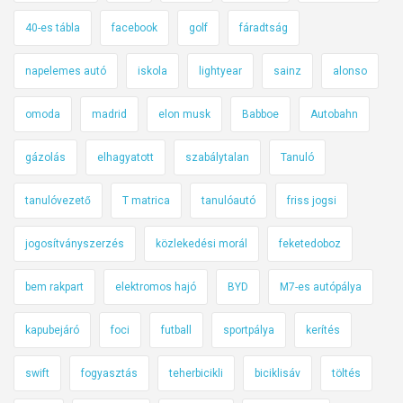
40-es tábla
facebook
golf
fáradtság
napelemes autó
iskola
lightyear
sainz
alonso
omoda
madrid
elon musk
Babboe
Autobahn
gázolás
elhagyatott
szabálytalan
Tanuló
tanulóvezető
T matrica
tanulóautó
friss jogsi
jogosítványszerzés
közlekedési morál
feketedoboz
bem rakpart
elektromos hajó
BYD
M7-es autópálya
kapubejáró
foci
futball
sportpálya
kerítés
swift
fogyasztás
teherbicikli
biciklisáv
töltés