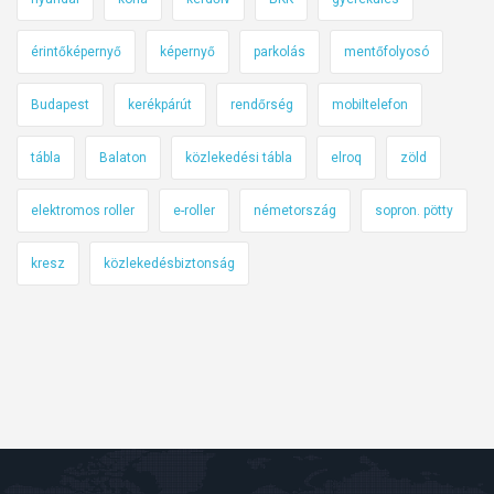
érintőképernyő
képernyő
parkolás
mentőfolyosó
Budapest
kerékpárút
rendőrség
mobiltelefon
tábla
Balaton
közlekedési tábla
elroq
zöld
elektromos roller
e-roller
németország
sopron. pötty
kresz
közlekedésbiztonság