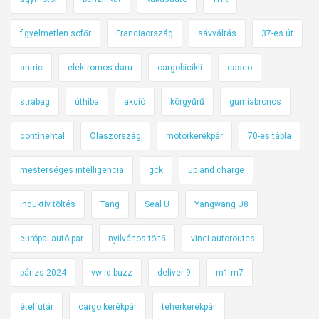
figyelmetlen sofőr
Franciaország
sávváltás
37-es út
antric
elektromos daru
cargobicikli
casco
strabag
úthiba
akció
körgyűrű
gumiabroncs
continental
Olaszország
motorkerékpár
70-es tábla
mesterséges intelligencia
gck
up and charge
induktív töltés
Tang
Seal U
Yangwang U8
európai autóipar
nyilvános töltő
vinci autoroutes
párizs 2024
vw id buzz
deliver 9
m1-m7
ételfutár
cargo kerékpár
teherkerékpár