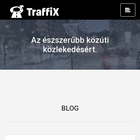
Prim
Men
Az észszerűbb közúti
közlekedésért.
BLOG