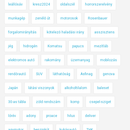
leállósáv
kresz2024
oldalszél
horrorszerelvény
munkagép
zenélő út
motorosok
Rosenbauer
forgalomirányítás
kötelező haladási irány
asszisztens
jég
hidrogén
Komatsu
papucs
mezítláb
elektromos autó
rakomány
üzemanyag
mobilozás
rendőrautó
SUV
láthatóság
Asfinag
genova
Japán
látási viszonyok
alkoholtilalom
baleset
30-as tábla
zöld rendszám
komp
csepel-sziget
lórév
adony
proace
hilux
deliver
agymotor
benzinkút
kukásautó
THK