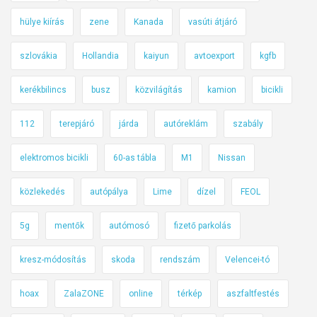
hülye kiírás
zene
Kanada
vasúti átjáró
szlovákia
Hollandia
kaiyun
avtoexport
kgfb
kerékbilincs
busz
közvilágítás
kamion
bicikli
112
terepjáró
járda
autóreklám
szabály
elektromos bicikli
60-as tábla
M1
Nissan
közlekedés
autópálya
Lime
dízel
FEOL
5g
mentők
autómosó
fizető parkolás
kresz-módosítás
skoda
rendszám
Velencei-tó
hoax
ZalaZONE
online
térkép
aszfaltfestés