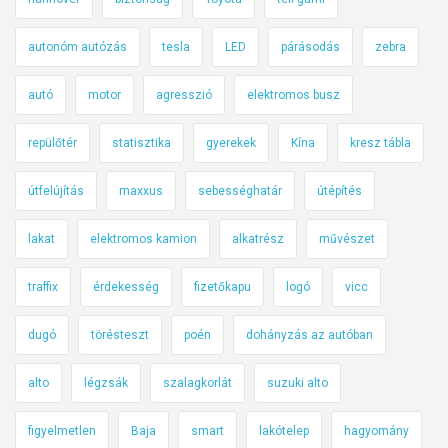
autonóm autózás
tesla
LED
párásodás
zebra
autó
motor
agresszió
elektromos busz
repülőtér
statisztika
gyerekek
Kína
kresz tábla
útfelújítás
maxxus
sebességhatár
útépítés
lakat
elektromos kamion
alkatrész
művészet
traffix
érdekesség
fizetőkapu
logó
vicc
dugó
törésteszt
poén
dohányzás az autóban
alto
légzsák
szalagkorlát
suzuki alto
figyelmetlen
Baja
smart
lakótelep
hagyomány