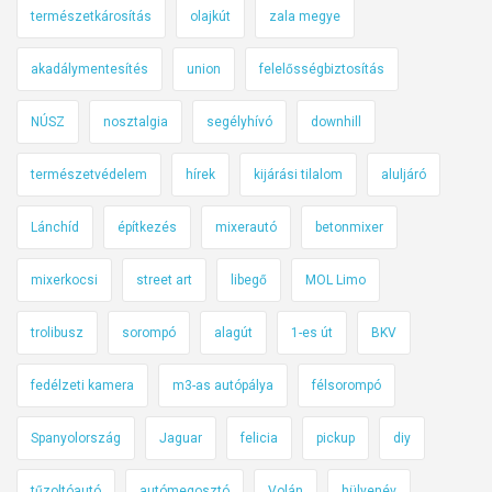
természetkárosítás
olajkút
zala megye
akadálymentesítés
union
felelősségbiztosítás
NÚSZ
nosztalgia
segélyhívó
downhill
természetvédelem
hírek
kijárási tilalom
aluljáró
Lánchíd
építkezés
mixerautó
betonmixer
mixerkocsi
street art
libegő
MOL Limo
trolibusz
sorompó
alagút
1-es út
BKV
fedélzeti kamera
m3-as autópálya
félsorompó
Spanyolország
Jaguar
felicia
pickup
diy
tűzoltóautó
autómegosztó
Volán
hülyenév