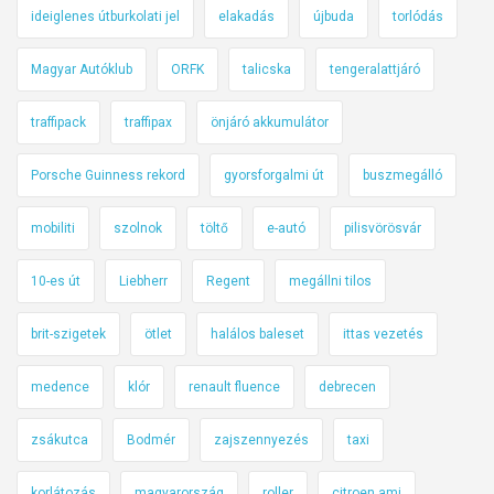
ideiglenes útburkolati jel
elakadás
újbuda
torlódás
Magyar Autóklub
ORFK
talicska
tengeralattjáró
traffipack
traffipax
önjáró akkumulátor
Porsche Guinness rekord
gyorsforgalmi út
buszmegálló
mobiliti
szolnok
töltő
e-autó
pilisvörösvár
10-es út
Liebherr
Regent
megállni tilos
brit-szigetek
ötlet
halálos baleset
ittas vezetés
medence
klór
renault fluence
debrecen
zsákutca
Bodmér
zajszennyezés
taxi
korlátozás
magyarország
roller
citroen ami