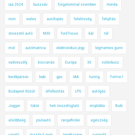
iaa 2024
buszsáv
forgalommal szemben
Honda
mini
wales
autólopás
felelősség
felújítás
önvezető autó
M30
ford focus
kár
tél
mol
autómatrica
elektronikus jegy
légmentes gumi
vadveszély
koccanás
Európa
30
volánbusz
kerékpársáv
baki
gps
IAA
tuning
Forma-1
Budapest Közút
útfelbontás
LPG
autógáz
Jogger
tükör
heti összefoglaló
stoptábla
Bubi
elsőbbség
jövőautó
rangefinder
egészség
ugrató
mazda 6 mps
kerékcsere
rumpold