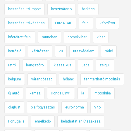
használtautó-import
kesztyűtartó
barkács
használtautó-vásárlás
Euro NCAP
felni
kifordított
kifordított felni
münchen
homokvihar
vihar
korrózió
kábítószer
20
utasvédelem
rádió
retró
hangszóró
klasszikus
Lada
zsiguli
belgium
várandósság
hólánc
fenntartható mobilitás
új autó
kamaz
Honda E:ny1
la
motorhiba
olajfüst
olajfogyasztás
euro-norma
Vito
Portugália
emelkedő
beláthatatlan útszakasz