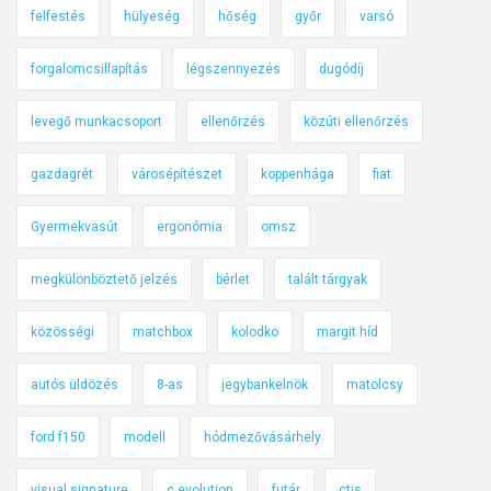
felfestés
hülyeség
hőség
győr
varsó
forgalomcsillapítás
légszennyezés
dugódíj
levegő munkacsoport
ellenőrzés
közúti ellenőrzés
gazdagrét
városépítészet
koppenhága
fiat
Gyermekvasút
ergonómia
omsz
megkülönböztető jelzés
bérlet
talált tárgyak
közösségi
matchbox
kolodko
margit híd
autós üldözés
8-as
jegybankelnök
matolcsy
ford f150
modell
hódmezővásárhely
visual signature
c evolution
futár
ctis