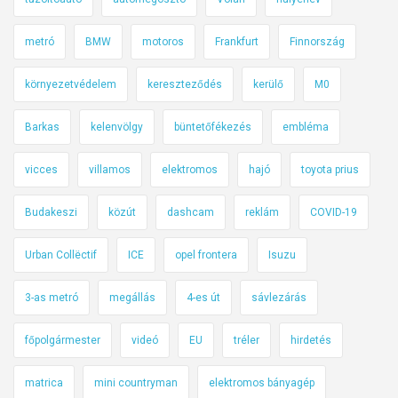
metró
BMW
motoros
Frankfurt
Finnország
környezetvédelem
kereszteződés
kerülő
M0
Barkas
kelenvölgy
büntetőfékezés
embléma
vicces
villamos
elektromos
hajó
toyota prius
Budakeszi
közút
dashcam
reklám
COVID-19
Urban Collëctif
ICE
opel frontera
Isuzu
3-as metró
megállás
4-es út
sávlezárás
főpolgármester
videó
EU
tréler
hirdetés
matrica
mini countryman
elektromos bányagép