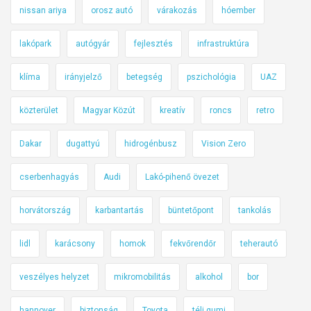
nissan ariya
orosz autó
várakozás
hóember
lakópark
autógyár
fejlesztés
infrastruktúra
klíma
irányjelző
betegség
pszichológia
UAZ
közterület
Magyar Közút
kreatív
roncs
retro
Dakar
dugattyú
hidrogénbusz
Vision Zero
cserbenhagyás
Audi
Lakó-pihenő övezet
horvátország
karbantartás
büntetőpont
tankolás
lidl
karácsony
homok
fekvőrendőr
teherautó
veszélyes helyzet
mikromobilitás
alkohol
bor
hannover
biztonság
Toyota
téli gumi