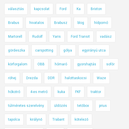
i
választás
kapcsolat
Ford
Ka
Brixton
a
z
Brabus
hivatalos
Brabusz
blog
hídpornó
Ö
r
Martorell
Rudolf
Yaris
Ford Transit
vadász
d
ö
gördeszka
carspotting
gólya
egyirányú utca
g
körforgalom
OBB
hómaró
gyorshajtás
sofőr
H
í
röhej
Drezda
DDR
halottaskocsi
Waze
d
j
hókotró
4-es metró
kuka
FKF
traktor
a
túlméretes szerelvény
üldözés
tetőbox
prius
tapolca
királynő
Trabant
kötelező