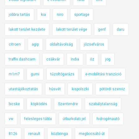
jobbra tartás
kia
niro
sportage
lakott terület kezdete
lakott terület vége
genf
daru
citroen
agip
oldaltávolság
józsefváros
traffix dashcam
csákvár
India
őz
jog
m1m7
gumi
tűzoltógarázs
e-mobilitási tranzíció
utastájékoztatás
húsvét
kispolszki
pötördi szerviz
bicske
köpködés
Szentendre
szabálytalanság
vw
felesleges tábla
útburkolati jel
hidrogénautó
8126
renault
közbringa
megbocsátó út