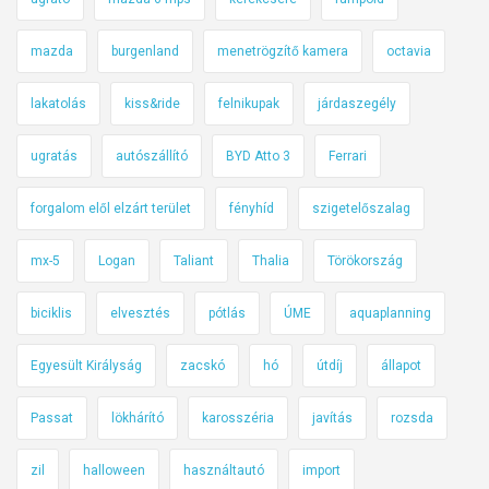
mazda
burgenland
menetrögzítő kamera
octavia
lakatolás
kiss&ride
felnikupak
járdaszegély
ugratás
autószállító
BYD Atto 3
Ferrari
forgalom elől elzárt terület
fényhíd
szigetelőszalag
mx-5
Logan
Taliant
Thalia
Törökország
biciklis
elvesztés
pótlás
ÚME
aquaplanning
Egyesült Királyság
zacskó
hó
útdíj
állapot
Passat
lökhárító
karosszéria
javítás
rozsda
zil
halloween
használtautó
import