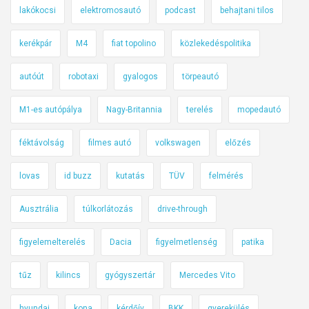
lakókocsi
elektromosautó
podcast
behajtani tilos
kerékpár
M4
fiat topolino
közlekedéspolitika
autóút
robotaxi
gyalogos
törpeautó
M1-es autópálya
Nagy-Britannia
terelés
mopedautó
féktávolság
filmes autó
volkswagen
előzés
lovas
id buzz
kutatás
TÜV
felmérés
Ausztrália
túlkorlátozás
drive-through
figyelemelterelés
Dacia
figyelmetlenség
patika
tűz
kilincs
gyógyszertár
Mercedes Vito
hyundai
kona
kérdőív
BKK
gyerekülés