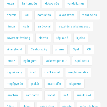
kutya
fantomcég
dobós cég
vandalizmus
szerbia
GTI
hamisítás
alvázszám
visszaélés
lámpa
szár
záróvonal
vezetésre alkalmasság
követési távolság
elalvás
régi autó
kijelző
villanybicikli
Csehország
prizma
Opel
CD
lemez
nyári gumi
volkswagen id.7
Opel Astra
jogosítvány
izzó
izzókészlet
meghibásodás
megfigyelés
plakát
intertraffic
olajteknő
lerobban
ramcatch
korlát
sx4
suzuki sx4
felirat
plakett
katalizátor
utazás
műszaki hiba