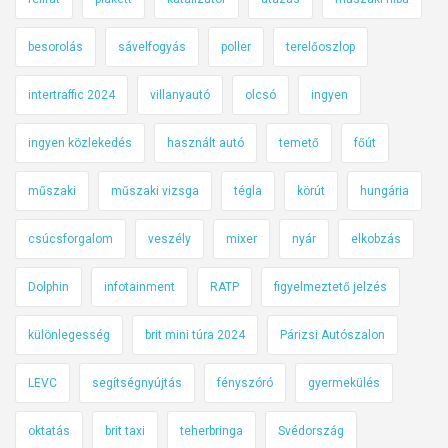
besorolás
sávelfogyás
poller
terelőoszlop
intertraffic 2024
villanyautó
olcsó
ingyen
ingyen közlekedés
használt autó
temető
főút
műszaki
műszaki vizsga
tégla
körút
hungária
csúcsforgalom
veszély
mixer
nyár
elkobzás
Dolphin
infotainment
RATP
figyelmeztető jelzés
különlegesség
brit mini túra 2024
Párizsi Autószalon
LEVC
segítségnyújtás
fényszóró
gyermekülés
oktatás
brit taxi
teherbringa
Svédország