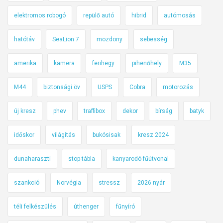
elektromos robogó
repülő autó
hibrid
autómosás
hatótáv
SeaLion 7
mozdony
sebesség
amerika
kamera
ferihegy
pihenőhely
M35
M44
biztonsági öv
USPS
Cobra
motorozás
új kresz
phev
traffibox
dekor
bírság
batyk
időskor
világítás
bukósisak
kresz 2024
dunaharaszti
stop-tábla
kanyarodó fűútvonal
szankció
Norvégia
stressz
2026 nyár
téli felkészülés
úthenger
fűnyíró