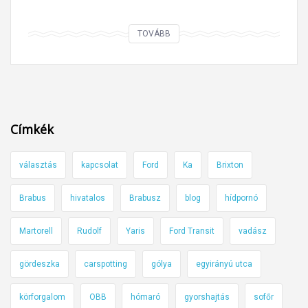
A
TOVÁBB
h
o
l
a
S
Címkék
a
i
választás
kapcsolat
Ford
Ka
Brixton
n
z
Brabus
hivatalos
Brabusz
blog
hídpornó
u
t
Martorell
Rudolf
Yaris
Ford Transit
vadász
c
á
gördeszka
carspotting
gólya
egyirányú utca
v
körforgalom
OBB
hómaró
gyorshajtás
sofőr
a