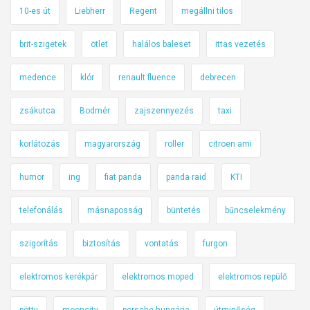
10-es út
Liebherr
Regent
megállni tilos
brit-szigetek
ötlet
halálos baleset
ittas vezetés
medence
klór
renault fluence
debrecen
zsákutca
Bodmér
zajszennyezés
taxi
korlátozás
magyarország
roller
citroen ami
humor
ing
fiat panda
panda raid
KTI
telefonálás
másnaposság
büntetés
bűncselekmény
szigorítás
biztosítás
vontatás
furgon
elektromos kerékpár
elektromos moped
elektromos repülő
pötty
mooncity
porsche hungária
útminőség