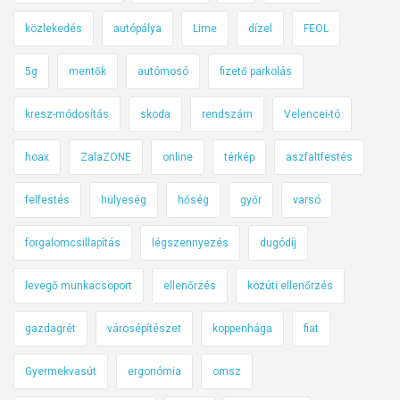
közlekedés
autópálya
Lime
dízel
FEOL
5g
mentők
autómosó
fizető parkolás
kresz-módosítás
skoda
rendszám
Velencei-tó
hoax
ZalaZONE
online
térkép
aszfaltfestés
felfestés
hülyeség
hőség
győr
varsó
forgalomcsillapítás
légszennyezés
dugódíj
levegő munkacsoport
ellenőrzés
közúti ellenőrzés
gazdagrét
városépítészet
koppenhága
fiat
Gyermekvasút
ergonómia
omsz