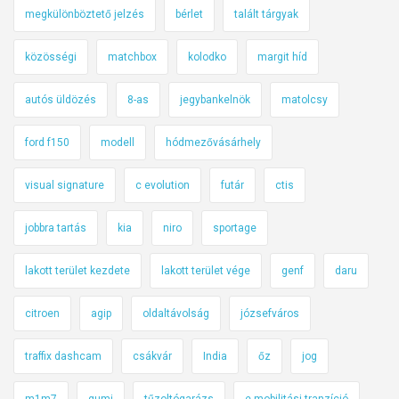
megkülönböztető jelzés
bérlet
talált tárgyak
közösségi
matchbox
kolodko
margit híd
autós üldözés
8-as
jegybankelnök
matolcsy
ford f150
modell
hódmezővásárhely
visual signature
c evolution
futár
ctis
jobbra tartás
kia
niro
sportage
lakott terület kezdete
lakott terület vége
genf
daru
citroen
agip
oldaltávolság
józsefváros
traffix dashcam
csákvár
India
őz
jog
m1m7
gumi
tűzoltógarázs
e-mobilitási tranzíció