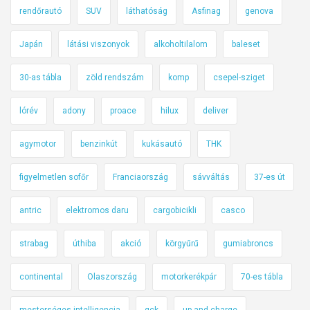
rendőrautó
SUV
láthatóság
Asfinag
genova
Japán
látási viszonyok
alkoholtilalom
baleset
30-as tábla
zöld rendszám
komp
csepel-sziget
lórév
adony
proace
hilux
deliver
agymotor
benzinkút
kukásautó
THK
figyelmetlen sofőr
Franciaország
sávváltás
37-es út
antric
elektromos daru
cargobicikli
casco
strabag
úthiba
akció
körgyűrű
gumiabroncs
continental
Olaszország
motorkerékpár
70-es tábla
mesterséges intelligencia
gck
up and charge