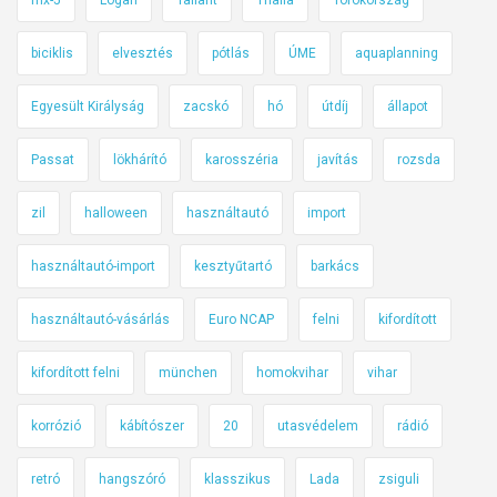
biciklis
elvesztés
pótlás
ÚME
aquaplanning
Egyesült Királyság
zacskó
hó
útdíj
állapot
Passat
lökhárító
karosszéria
javítás
rozsda
zil
halloween
használtautó
import
használtautó-import
kesztyűtartó
barkács
használtautó-vásárlás
Euro NCAP
felni
kifordított
kifordított felni
münchen
homokvihar
vihar
korrózió
kábítószer
20
utasvédelem
rádió
retró
hangszóró
klasszikus
Lada
zsiguli