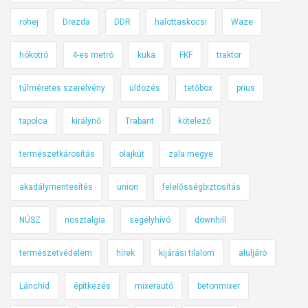
l
röhej
Drezda
DDR
halottaskocsi
Waze
p
á
hókotró
4-es metró
kuka
FKF
traktor
r
h
túlméretes szerelvény
üldözés
tetőbox
prius
u
z
tapolca
királynő
Trabant
kötelező
a
m
természetkárosítás
olajkút
zala megye
o
akadálymentesítés
union
felelősségbiztosítás
s
A
NÚSZ
nosztalgia
segélyhívó
downhill
l
o
természetvédelem
hírek
kijárási tilalom
aluljáró
n
s
Lánchíd
építkezés
mixerautó
betonmixer
o