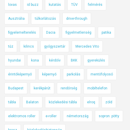
lovas
id buzz
kutatás
TÜV
felmérés
Ausztrália
túlkorlátozás
drive-through
figyelemelterelés
Dacia
figyelmetlenség
patika
tűz
kilincs
gyógyszertár
Mercedes Vito
hyundai
kona
kérdőív
BKK
gyerekülés
érintőképernyő
képernyő
parkolás
mentőfolyosó
Budapest
kerékpárút
rendőrség
mobiltelefon
tábla
Balaton
közlekedési tábla
elroq
zöld
elektromos roller
e-roller
németország
sopron. pötty
kresz
közlekedésbiztonság