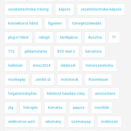
vezetéstechnikai tréning
képzés
vezetéstechnikai képzés
konnektoros hibrid
figyelem
tömegközlekedés
plug-in hibrid
robogó
kerékpáros
Ausztria
TT
TTS
példamutatás
BYD Seal U
barcelona
leállósáv
kresz2024
oldalszél
horrorszerelvény
munkagép
zenélő út
motorosok
Rosenbauer
forgalomirányítás
kötelező haladási irány
asszisztens
jég
hidrogén
Komatsu
papucs
mezítláb
elektromos autó
rakomány
üzemanyag
mobilozás