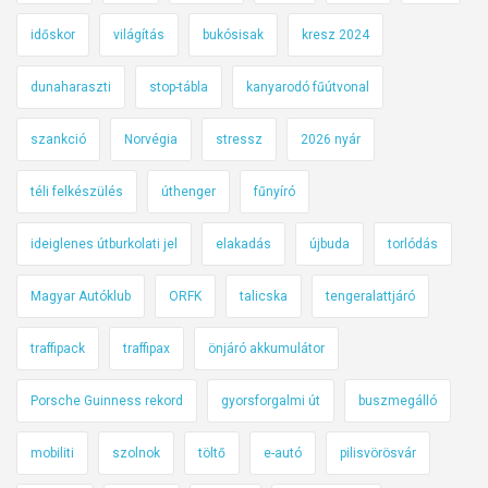
időskor
világítás
bukósisak
kresz 2024
dunaharaszti
stop-tábla
kanyarodó fűútvonal
szankció
Norvégia
stressz
2026 nyár
téli felkészülés
úthenger
fűnyíró
ideiglenes útburkolati jel
elakadás
újbuda
torlódás
Magyar Autóklub
ORFK
talicska
tengeralattjáró
traffipack
traffipax
önjáró akkumulátor
Porsche Guinness rekord
gyorsforgalmi út
buszmegálló
mobiliti
szolnok
töltő
e-autó
pilisvörösvár