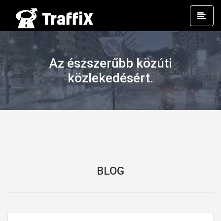
Prim
Men
Az észszerűbb közúti
közlekedésért.
BLOG