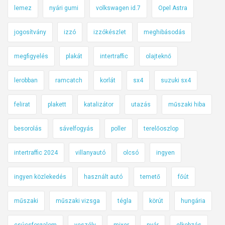
lemez
nyári gumi
volkswagen id.7
Opel Astra
jogosítvány
izzó
izzókészlet
meghibásodás
megfigyelés
plakát
intertraffic
olajteknő
lerobban
ramcatch
korlát
sx4
suzuki sx4
felirat
plakett
katalizátor
utazás
műszaki hiba
besorolás
sávelfogyás
poller
terelőoszlop
intertraffic 2024
villanyautó
olcsó
ingyen
ingyen közlekedés
használt autó
temető
főút
műszaki
műszaki vizsga
tégla
körút
hungária
csúcsforgalom
veszély
mixer
nyár
elkobzás