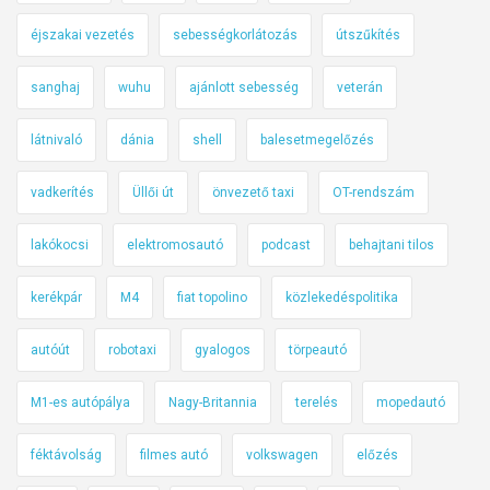
éjszakai vezetés
sebességkorlátozás
útszűkítés
sanghaj
wuhu
ajánlott sebesség
veterán
látnivaló
dánia
shell
balesetmegelőzés
vadkerítés
Üllői út
önvezető taxi
OT-rendszám
lakókocsi
elektromosautó
podcast
behajtani tilos
kerékpár
M4
fiat topolino
közlekedéspolitika
autóút
robotaxi
gyalogos
törpeautó
M1-es autópálya
Nagy-Britannia
terelés
mopedautó
féktávolság
filmes autó
volkswagen
előzés