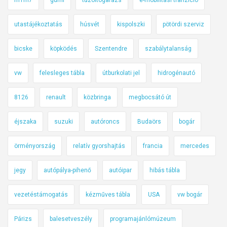
utastájékoztatás
húsvét
kispolszki
pötördi szerviz
bicske
köpködés
Szentendre
szabálytalanság
vw
felesleges tábla
útburkolati jel
hidrogénautó
8126
renault
közbringa
megbocsátó út
éjszaka
suzuki
autóroncs
Budaörs
bogár
örményország
relatív gyorshajtás
francia
mercedes
jegy
autópálya-pihenő
autóipar
hibás tábla
vezetéstámogatás
kézműves tábla
USA
vw bogár
Párizs
balesetveszély
programajánlómúzeum