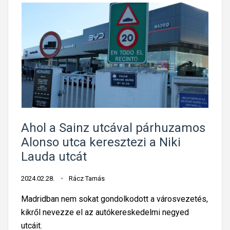
Ahol a Sainz utcával párhuzamos
Alonso utca keresztezi a Niki
Lauda utcát
2024.02.28.
Rácz Tamás
Madridban nem sokat gondolkodott a városvezetés,
kikről nevezze el az autókereskedelmi negyed
utcáit.