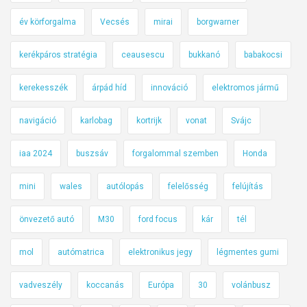
év körforgalma
Vecsés
mirai
borgwarner
kerékpáros stratégia
ceausescu
bukkanó
babakocsi
kerekesszék
árpád híd
innováció
elektromos jármű
navigáció
karlobag
kortrijk
vonat
Svájc
iaa 2024
buszsáv
forgalommal szemben
Honda
mini
wales
autólopás
felelősség
felújítás
önvezető autó
M30
ford focus
kár
tél
mol
autómatrica
elektronikus jegy
légmentes gumi
vadveszély
koccanás
Európa
30
volánbusz