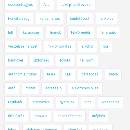
cserbenhagyás
Audi
Lakó-pihenő övezet
horvátország
karbantartás
büntetőpont
tankolás
lidl
karácsony
homok
fekvőrendőr
teherautó
veszélyes helyzet
mikromobilitás
alkohol
bor
hannover
biztonság
Toyota
téli gumi
autonóm autózás
tesla
LED
párásodás
zebra
autó
motor
agresszió
elektromos busz
repülőtér
statisztika
gyerekek
Kína
kresz tábla
útfelújítás
maxxus
sebességhatár
útépítés
lakat
elektromos kamion
alkatrész
művészet