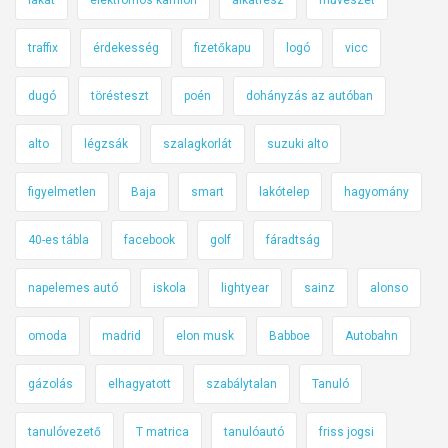
traffix
érdekesség
fizetőkapu
logó
vicc
dugó
törésteszt
poén
dohányzás az autóban
alto
légzsák
szalagkorlát
suzuki alto
figyelmetlen
Baja
smart
lakótelep
hagyomány
40-es tábla
facebook
golf
fáradtság
napelemes autó
iskola
lightyear
sainz
alonso
omoda
madrid
elon musk
Babboe
Autobahn
gázolás
elhagyatott
szabálytalan
Tanuló
tanulóvezető
T matrica
tanulóautó
friss jogsi