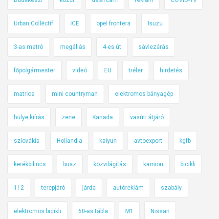
k
i
Urban Collëctif
ICE
opel frontera
Isuzu
L
a
3-as metró
megállás
4-es út
sávlezárás
u
d
főpolgármester
videó
EU
tréler
hirdetés
a
u
matrica
mini countryman
elektromos bányagép
t
c
hülye kiírás
zene
Kanada
vasúti átjáró
á
t
szlovákia
Hollandia
kaiyun
avtoexport
kgfb
kerékbilincs
busz
közvilágítás
kamion
bicikli
112
terepjáró
járda
autóreklám
szabály
elektromos bicikli
60-as tábla
M1
Nissan