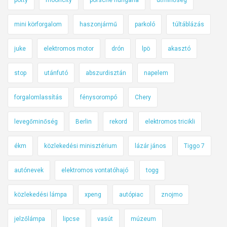
mini körforgalom
haszonjármű
parkoló
túltáblázás
juke
elektromos motor
drón
lpö
akasztó
stop
utánfutó
abszurdisztán
napelem
forgalomlassítás
fénysorompó
Chery
levegőminőség
Berlin
rekord
elektromos tricikli
ékm
közlekedési minisztérium
lázár jános
Tiggo 7
autónevek
elektromos vontatóhajó
togg
közlekedési lámpa
xpeng
autópiac
znojmo
jelzőlámpa
lipcse
vasút
múzeum