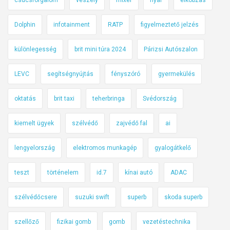
Dolphin
infotainment
RATP
figyelmeztető jelzés
különlegesség
brit mini túra 2024
Párizsi Autószalon
LEVC
segítségnyújtás
fényszóró
gyermekülés
oktatás
brit taxi
teherbringa
Svédország
kiemelt ügyek
szélvédő
zajvédő fal
ai
lengyelország
elektromos munkagép
gyalogátkelő
teszt
történelem
id.7
kínai autó
ADAC
szélvédőcsere
suzuki swift
superb
skoda superb
szellőző
fizikai gomb
gomb
vezetéstechnika