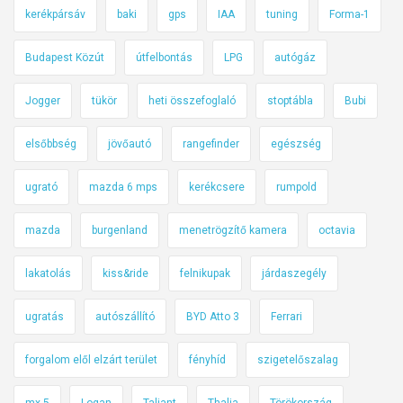
kerékpársáv
baki
gps
IAA
tuning
Forma-1
Budapest Közút
útfelbontás
LPG
autógáz
Jogger
tükör
heti összefoglaló
stoptábla
Bubi
elsőbbség
jövőautó
rangefinder
egészség
ugrató
mazda 6 mps
kerékcsere
rumpold
mazda
burgenland
menetrögzítő kamera
octavia
lakatolás
kiss&ride
felnikupak
járdaszegély
ugratás
autószállító
BYD Atto 3
Ferrari
forgalom elől elzárt terület
fényhíd
szigetelőszalag
mx-5
Logan
Taliant
Thalia
Törökország