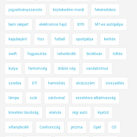
jogosítványszerzés
közlekedési morál
feketedoboz
bem rakpart
elektromos hajó
BYD
M7-es autópálya
kapubejáró
foci
futball
sportpálya
kerítés
swift
fogyasztás
teherbicikli
biciklisáv
töltés
kutya
fantomcég
dobós cég
vandalizmus
szerbia
GTI
hamisítás
alvázszám
visszaélés
lámpa
szár
záróvonal
vezetésre alkalmasság
követési távolság
elalvás
régi autó
kijelző
villanybicikli
Csehország
prizma
Opel
CD