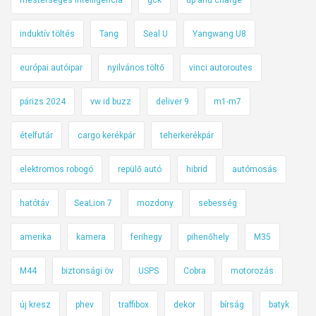
induktív töltés
Tang
Seal U
Yangwang U8
európai autóipar
nyilvános töltő
vinci autoroutes
párizs 2024
vw id buzz
deliver 9
m1-m7
ételfutár
cargo kerékpár
teherkerékpár
elektromos robogó
repülő autó
hibrid
autómosás
hatótáv
SeaLion 7
mozdony
sebesség
amerika
kamera
ferihegy
pihenőhely
M35
M44
biztonsági öv
USPS
Cobra
motorozás
új kresz
phev
traffibox
dekor
bírság
batyk