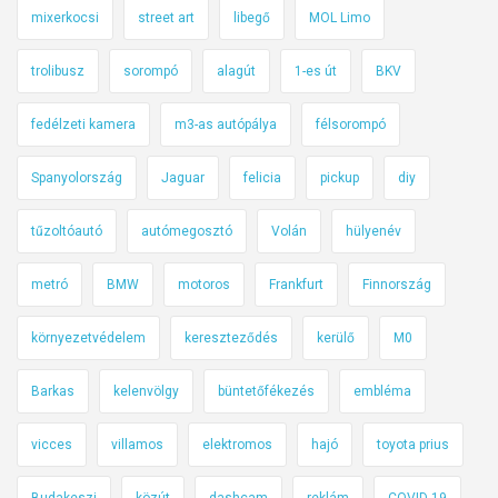
u
mixerkocsi
street art
libegő
MOL Limo
t
c
trolibusz
sorompó
alagút
1-es út
BKV
a
k
fedélzeti kamera
m3-as autópálya
félsorompó
e
Spanyolország
Jaguar
felicia
pickup
diy
r
e
tűzoltóautó
autómegosztó
Volán
hülyenév
s
z
metró
BMW
motoros
Frankfurt
Finnország
t
e
környezetvédelem
kereszteződés
kerülő
M0
z
i
Barkas
kelenvölgy
büntetőfékezés
embléma
a
N
vicces
villamos
elektromos
hajó
toyota prius
i
Budakeszi
közút
dashcam
reklám
COVID-19