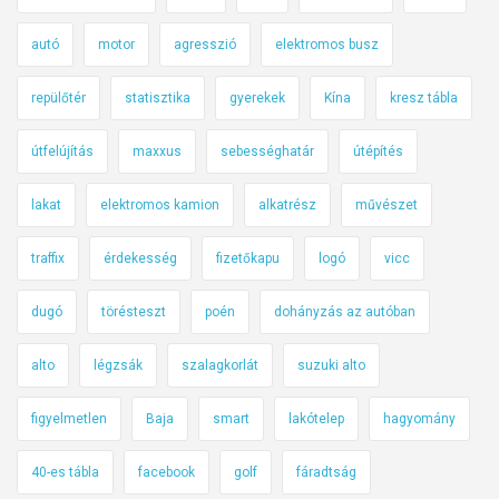
autó
motor
agresszió
elektromos busz
repülőtér
statisztika
gyerekek
Kína
kresz tábla
útfelújítás
maxxus
sebességhatár
útépítés
lakat
elektromos kamion
alkatrész
művészet
traffix
érdekesség
fizetőkapu
logó
vicc
dugó
törésteszt
poén
dohányzás az autóban
alto
légzsák
szalagkorlát
suzuki alto
figyelmetlen
Baja
smart
lakótelep
hagyomány
40-es tábla
facebook
golf
fáradtság