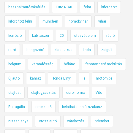
használtautó-vásárlás
Euro NCAP
felni
kifordított
kifordított felni
münchen
homokvihar
vihar
korrózió
kábítószer
20
utasvédelem
rádió
retró
hangszóró
klasszikus
Lada
zsiguli
belgium
várandósság
hólánc
fenntartható mobilitás
új autó
kamaz
Honda E:ny1
la
motorhiba
olajfüst
olajfogyasztás
euro-norma
Vito
Portugália
emelkedő
beláthatatlan útszakasz
nissan ariya
orosz autó
várakozás
hóember