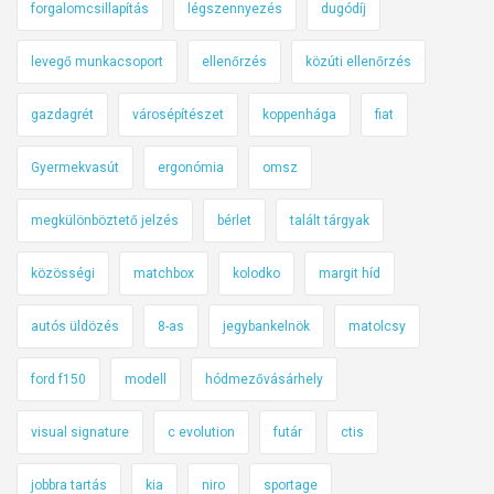
forgalomcsillapítás
légszennyezés
dugódíj
f
o
levegő munkacsoport
ellenőrzés
közúti ellenőrzés
g
l
gazdagrét
városépítészet
koppenhága
fiat
a
l
Gyermekvasút
ergonómia
omsz
ó
megkülönböztető jelzés
bérlet
talált tárgyak
közösségi
matchbox
kolodko
margit híd
autós üldözés
8-as
jegybankelnök
matolcsy
ford f150
modell
hódmezővásárhely
visual signature
c evolution
futár
ctis
jobbra tartás
kia
niro
sportage