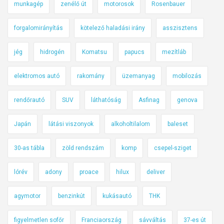
munkagép
zenélő út
motorosok
Rosenbauer
forgalomirányítás
kötelező haladási irány
asszisztens
jég
hidrogén
Komatsu
papucs
mezítláb
elektromos autó
rakomány
üzemanyag
mobilozás
rendőrautó
SUV
láthatóság
Asfinag
genova
Japán
látási viszonyok
alkoholtilalom
baleset
30-as tábla
zöld rendszám
komp
csepel-sziget
lórév
adony
proace
hilux
deliver
agymotor
benzinkút
kukásautó
THK
figyelmetlen sofőr
Franciaország
sávváltás
37-es út