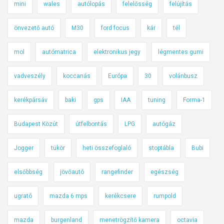
mini
wales
autólopás
felelősség
felújítás
önvezető autó
M30
ford focus
kár
tél
mol
autómatrica
elektronikus jegy
légmentes gumi
vadveszély
koccanás
Európa
30
volánbusz
kerékpársáv
baki
gps
IAA
tuning
Forma-1
Budapest Közút
útfelbontás
LPG
autógáz
Jogger
tükör
heti összefoglaló
stoptábla
Bubi
elsőbbség
jövőautó
rangefinder
egészség
ugrató
mazda 6 mps
kerékcsere
rumpold
mazda
burgenland
menetrögzítő kamera
octavia