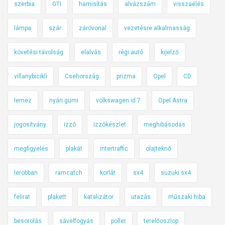
szerbia
GTI
hamisítás
alvázszám
visszaélés
lámpa
szár
záróvonal
vezetésre alkalmasság
követési távolság
elalvás
régi autó
kijelző
villanybicikli
Csehország
prizma
Opel
CD
lemez
nyári gumi
volkswagen id.7
Opel Astra
jogosítvány
izzó
izzókészlet
meghibásodás
megfigyelés
plakát
intertraffic
olajteknő
lerobban
ramcatch
korlát
sx4
suzuki sx4
felirat
plakett
katalizátor
utazás
műszaki hiba
besorolás
sávelfogyás
poller
terelőoszlop