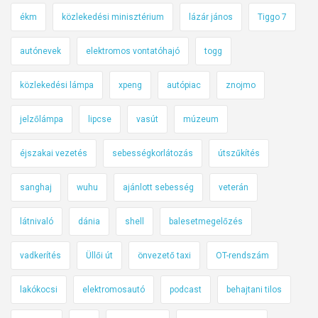
ékm
közlekedési minisztérium
lázár jános
Tiggo 7
autónevek
elektromos vontatóhajó
togg
közlekedési lámpa
xpeng
autópiac
znojmo
jelzőlámpa
lipcse
vasút
múzeum
éjszakai vezetés
sebességkorlátozás
útszűkítés
sanghaj
wuhu
ajánlott sebesség
veterán
látnivaló
dánia
shell
balesetmegelőzés
vadkerítés
Üllői út
önvezető taxi
OT-rendszám
lakókocsi
elektromosautó
podcast
behajtani tilos