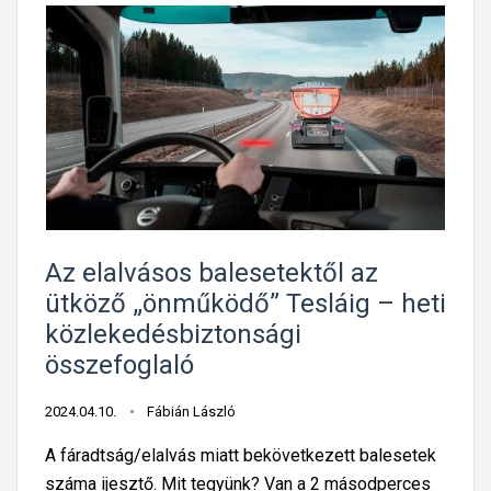
Az elalvásos balesetektől az
ütköző „önműködő” Tesláig – heti
közlekedésbiztonsági
összefoglaló
2024.04.10.
Fábián László
A fáradtság/elalvás miatt bekövetkezett balesetek
száma ijesztő. Mit tegyünk? Van a 2 másodperces