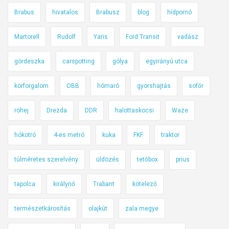
o
Brabus
hivatalos
Brabusz
blog
hídpornó
s
b
Martorell
Rudolf
Yaris
Ford Transit
vadász
a
l
gördeszka
carspotting
gólya
egyirányú utca
e
körforgalom
OBB
hómaró
gyorshajtás
sofőr
s
e
röhej
Drezda
DDR
halottaskocsi
Waze
t
e
hókotró
4-es metró
kuka
FKF
traktor
k
t
túlméretes szerelvény
üldözés
tetőbox
prius
ő
l
tapolca
királynő
Trabant
kötelező
a
z
természetkárosítás
olajkút
zala megye
ü