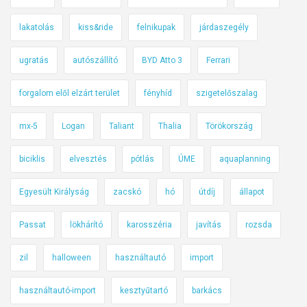
lakatolás
kiss&ride
felnikupak
járdaszegély
ugratás
autószállító
BYD Atto 3
Ferrari
forgalom elől elzárt terület
fényhíd
szigetelőszalag
mx-5
Logan
Taliant
Thalia
Törökország
biciklis
elvesztés
pótlás
ÚME
aquaplanning
Egyesült Királyság
zacskó
hó
útdíj
állapot
Passat
lökhárító
karosszéria
javítás
rozsda
zil
halloween
használtautó
import
használtautó-import
kesztyűtartó
barkács