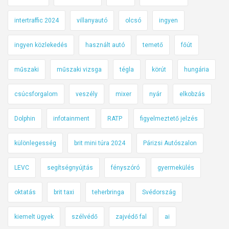
intertraffic 2024
villanyautó
olcsó
ingyen
ingyen közlekedés
használt autó
temető
főút
műszaki
műszaki vizsga
tégla
körút
hungária
csúcsforgalom
veszély
mixer
nyár
elkobzás
Dolphin
infotainment
RATP
figyelmeztető jelzés
különlegesség
brit mini túra 2024
Párizsi Autószalon
LEVC
segítségnyújtás
fényszóró
gyermekülés
oktatás
brit taxi
teherbringa
Svédország
kiemelt ügyek
szélvédő
zajvédő fal
ai