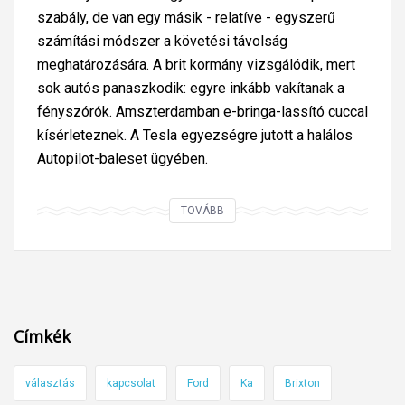
szabály, de van egy másik - relatíve - egyszerű
számítási módszer a követési távolság
meghatározására. A brit kormány vizsgálódik, mert
sok autós panaszkodik: egyre inkább vakítanak a
fényszórók. Amszterdamban e-bringa-lassító cuccal
kísérleteznek. A Tesla egyezségre jutott a halálos
Autopilot-baleset ügyében.
A
TOVÁBB
z
e
l
a
l
Címkék
v
á
választás
kapcsolat
Ford
Ka
Brixton
s