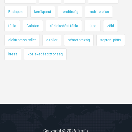
Budapest
kerékpárút
rendőrség
mobiltelefon
tábla
Balaton
közlekedési tábla
elroq
zöld
elektromos roller
e-roller
németország
sopron. pötty
kresz
közlekedésbiztonság
Copyright © 2026 Traffix