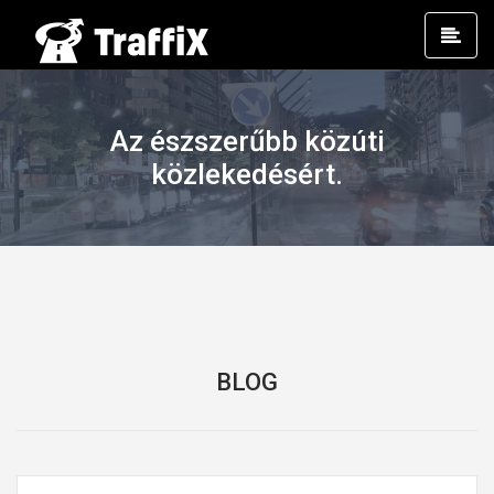
Prim
Men
Az észszerűbb közúti
közlekedésért.
BLOG