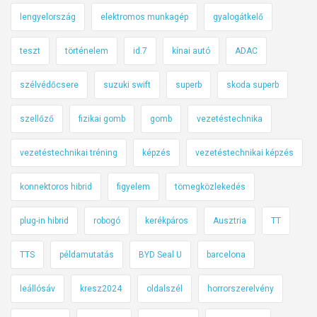
lengyelország
elektromos munkagép
gyalogátkelő
teszt
történelem
id.7
kínai autó
ADAC
szélvédőcsere
suzuki swift
superb
skoda superb
szellőző
fizikai gomb
gomb
vezetéstechnika
vezetéstechnikai tréning
képzés
vezetéstechnikai képzés
konnektoros hibrid
figyelem
tömegközlekedés
plug-in hibrid
robogó
kerékpáros
Ausztria
TT
TTS
példamutatás
BYD Seal U
barcelona
leállósáv
kresz2024
oldalszél
horrorszerelvény