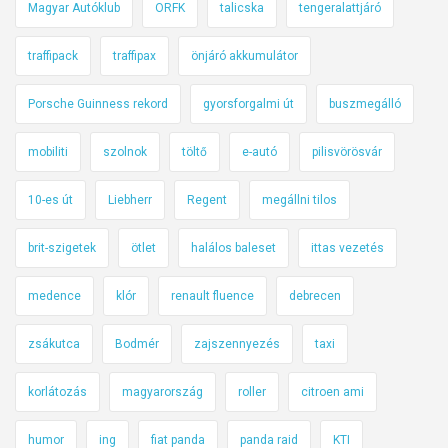
Magyar Autóklub
ORFK
talicska
tengeralattjáró
traffipack
traffipax
önjáró akkumulátor
Porsche Guinness rekord
gyorsforgalmi út
buszmegálló
mobiliti
szolnok
töltő
e-autó
pilisvörösvár
10-es út
Liebherr
Regent
megállni tilos
brit-szigetek
ötlet
halálos baleset
ittas vezetés
medence
klór
renault fluence
debrecen
zsákutca
Bodmér
zajszennyezés
taxi
korlátozás
magyarország
roller
citroen ami
humor
ing
fiat panda
panda raid
KTI