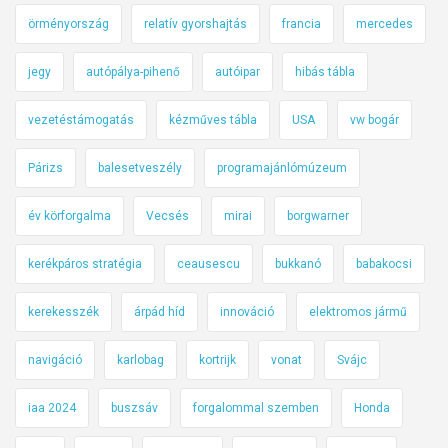
örményország
relatív gyorshajtás
francia
mercedes
jegy
autópálya-pihenő
autóipar
hibás tábla
vezetéstámogatás
kézműves tábla
USA
vw bogár
Párizs
balesetveszély
programajánlómúzeum
év körforgalma
Vecsés
mirai
borgwarner
kerékpáros stratégia
ceausescu
bukkanó
babakocsi
kerekesszék
árpád híd
innováció
elektromos jármű
navigáció
karlobag
kortrijk
vonat
Svájc
iaa 2024
buszsáv
forgalommal szemben
Honda