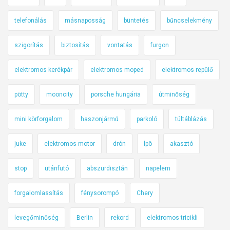
telefonálás
másnaposság
büntetés
bűncselekmény
szigorítás
biztosítás
vontatás
furgon
elektromos kerékpár
elektromos moped
elektromos repülő
pötty
mooncity
porsche hungária
útminőség
mini körforgalom
haszonjármű
parkoló
túltáblázás
juke
elektromos motor
drón
lpö
akasztó
stop
utánfutó
abszurdisztán
napelem
forgalomlassítás
fénysorompó
Chery
levegőminőség
Berlin
rekord
elektromos tricikli