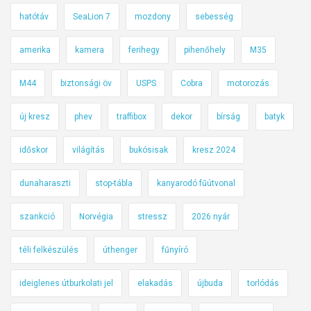
hatótáv
SeaLion 7
mozdony
sebesség
amerika
kamera
ferihegy
pihenőhely
M35
M44
biztonsági öv
USPS
Cobra
motorozás
új kresz
phev
traffibox
dekor
bírság
batyk
időskor
világítás
bukósisak
kresz 2024
dunaharaszti
stop-tábla
kanyarodó fűútvonal
szankció
Norvégia
stressz
2026 nyár
téli felkészülés
úthenger
fűnyíró
ideiglenes útburkolati jel
elakadás
újbuda
torlódás