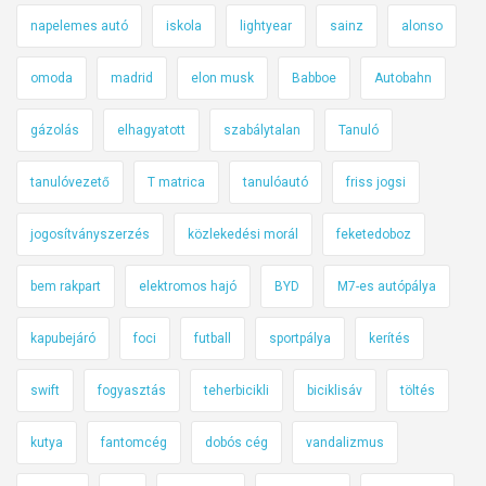
napelemes autó
iskola
lightyear
sainz
alonso
omoda
madrid
elon musk
Babboe
Autobahn
gázolás
elhagyatott
szabálytalan
Tanuló
tanulóvezető
T matrica
tanulóautó
friss jogsi
jogosítványszerzés
közlekedési morál
feketedoboz
bem rakpart
elektromos hajó
BYD
M7-es autópálya
kapubejáró
foci
futball
sportpálya
kerítés
swift
fogyasztás
teherbicikli
biciklisáv
töltés
kutya
fantomcég
dobós cég
vandalizmus