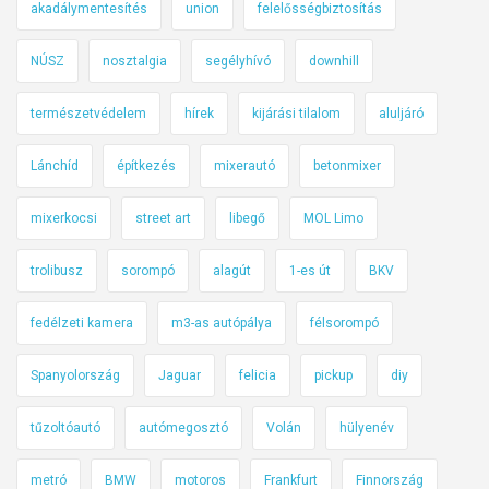
akadálymentesítés
union
felelősségbiztosítás
t
k
NÚSZ
nosztalgia
segélyhívó
downhill
ö
z
természetvédelem
hírek
kijárási tilalom
aluljáró
ő
„
Lánchíd
építkezés
mixerautó
betonmixer
ö
n
mixerkocsi
street art
libegő
MOL Limo
m
ű
trolibusz
sorompó
alagút
1-es út
BKV
k
ö
fedélzeti kamera
m3-as autópálya
félsorompó
d
Spanyolország
Jaguar
felicia
pickup
diy
ő
”
tűzoltóautó
autómegosztó
Volán
hülyenév
T
e
metró
BMW
motoros
Frankfurt
Finnország