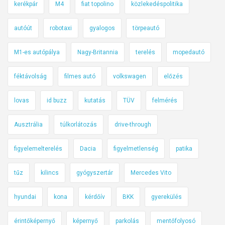
kerékpár
M4
fiat topolino
közlekedéspolitika
autóút
robotaxi
gyalogos
törpeautó
M1-es autópálya
Nagy-Britannia
terelés
mopedautó
féktávolság
filmes autó
volkswagen
előzés
lovas
id buzz
kutatás
TÜV
felmérés
Ausztrália
túlkorlátozás
drive-through
figyelemelterelés
Dacia
figyelmetlenség
patika
tűz
kilincs
gyógyszertár
Mercedes Vito
hyundai
kona
kérdőív
BKK
gyerekülés
érintőképernyő
képernyő
parkolás
mentőfolyosó