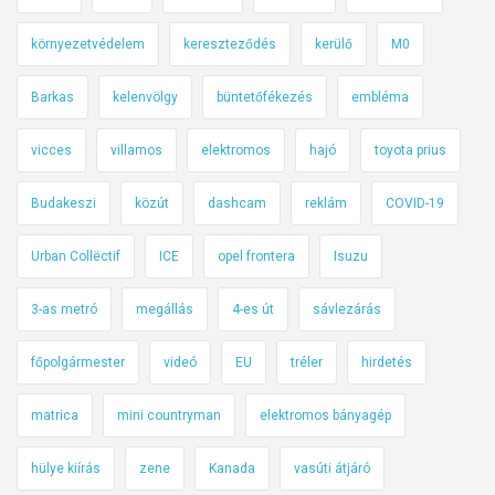
s
l
környezetvédelem
kereszteződés
kerülő
M0
á
i
Barkas
kelenvölgy
büntetőfékezés
embléma
g
–
vicces
villamos
elektromos
hajó
toyota prius
h
Budakeszi
közút
dashcam
reklám
COVID-19
e
t
Urban Collëctif
ICE
opel frontera
Isuzu
i
k
3-as metró
megállás
4-es út
sávlezárás
ö
z
főpolgármester
videó
EU
tréler
hirdetés
l
e
matrica
mini countryman
elektromos bányagép
k
e
hülye kiírás
zene
Kanada
vasúti átjáró
d