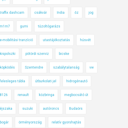
traffix dashcam
csákvár
India
őz
jog
m1m7
gumi
tűzoltógarázs
e-mobilitási tranzíció
utastájékoztatás
húsvét
kispolszki
pötördi szerviz
bicske
köpködés
Szentendre
szabálytalanság
vw
felesleges tábla
útburkolati jel
hidrogénautó
8126
renault
közbringa
megbocsátó út
éjszaka
suzuki
autóroncs
Budaörs
bogár
örményország
relatív gyorshajtás