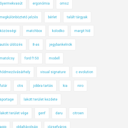
Gyermekvasút
ergonómia
omsz
megkülönböztető jelzés
bérlet
talált tárgyak
közösségi
matchbox
kolodko
margit híd
autós üldözés
8-as
jegybankelnök
matolcsy
ford f150
modell
hódmezővásárhely
visual signature
c evolution
futár
ctis
jobbra tartás
kia
niro
sportage
lakott terület kezdete
lakott terület vége
genf
daru
citroen
agip
oldaltávolság
józsefváros