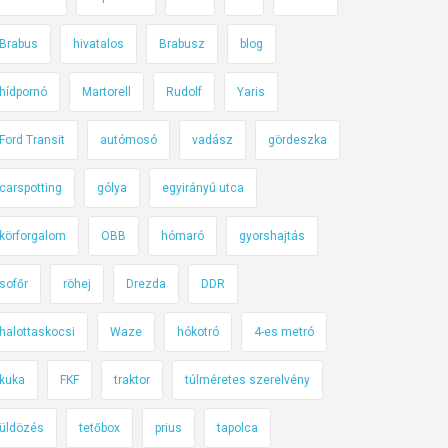
Brabus
hivatalos
Brabusz
blog
hídpornó
Martorell
Rudolf
Yaris
Ford Transit
autómosó
vadász
gördeszka
carspotting
gólya
egyirányú utca
körforgalom
OBB
hómaró
gyorshajtás
sofőr
röhej
Drezda
DDR
halottaskocsi
Waze
hókotró
4-es metró
kuka
FKF
traktor
túlméretes szerelvény
üldözés
tetőbox
prius
tapolca