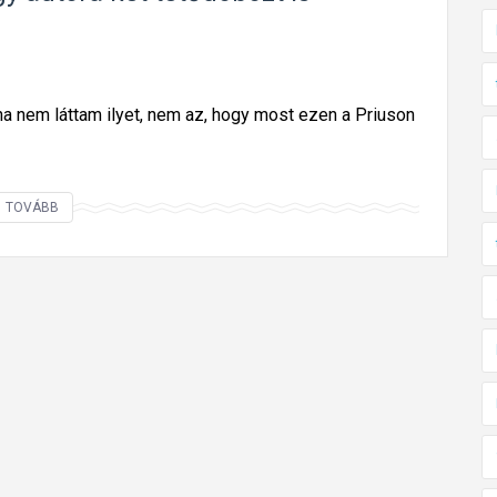
a nem láttam ilyet, nem az, hogy most ezen a Priuson
V
TOVÁBB
é
g
ü
l
i
s
j
a
,
m