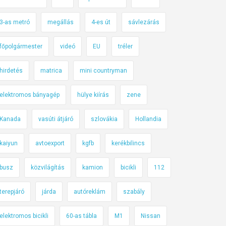
3-as metró
megállás
4-es út
sávlezárás
főpolgármester
videó
EU
tréler
hirdetés
matrica
mini countryman
elektromos bányagép
hülye kiírás
zene
Kanada
vasúti átjáró
szlovákia
Hollandia
kaiyun
avtoexport
kgfb
kerékbilincs
busz
közvilágítás
kamion
bicikli
112
terepjáró
járda
autóreklám
szabály
elektromos bicikli
60-as tábla
M1
Nissan