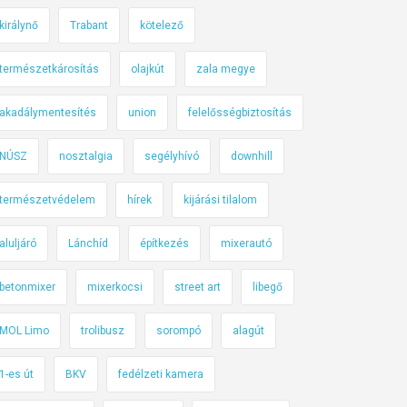
királynő
Trabant
kötelező
természetkárosítás
olajkút
zala megye
akadálymentesítés
union
felelősségbiztosítás
NÚSZ
nosztalgia
segélyhívó
downhill
természetvédelem
hírek
kijárási tilalom
aluljáró
Lánchíd
építkezés
mixerautó
betonmixer
mixerkocsi
street art
libegő
MOL Limo
trolibusz
sorompó
alagút
1-es út
BKV
fedélzeti kamera