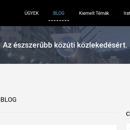
ÜGYEK
BLOG
Kiemelt Témák
Ira
Az észszerűbb közúti közlekedésért.
BLOG
C