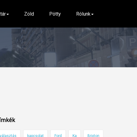
ttár
Zöld
Pötty
Rólunk
ímkék
választás
kapcsolat
Ford
Ka
Brixton