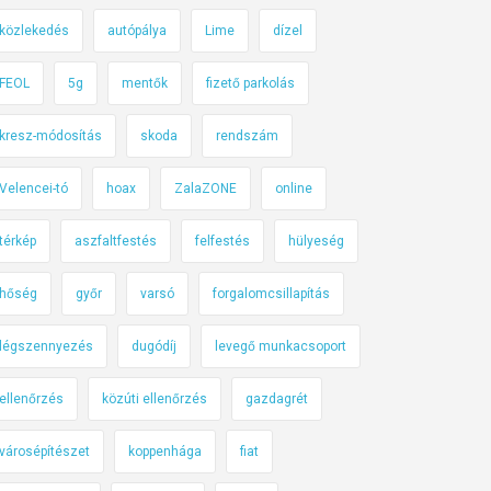
közlekedés
autópálya
Lime
dízel
FEOL
5g
mentők
fizető parkolás
kresz-módosítás
skoda
rendszám
Velencei-tó
hoax
ZalaZONE
online
térkép
aszfaltfestés
felfestés
hülyeség
hőség
győr
varsó
forgalomcsillapítás
légszennyezés
dugódíj
levegő munkacsoport
ellenőrzés
közúti ellenőrzés
gazdagrét
városépítészet
koppenhága
fiat