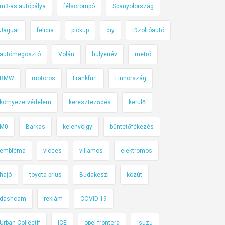
m3-as autópálya
félsorompó
Spanyolország
Jaguar
felicia
pickup
diy
tűzoltóautó
autómegosztó
Volán
hülyenév
metró
BMW
motoros
Frankfurt
Finnország
környezetvédelem
kereszteződés
kerülő
M0
Barkas
kelenvölgy
büntetőfékezés
embléma
vicces
villamos
elektromos
hajó
toyota prius
Budakeszi
közút
dashcam
reklám
COVID-19
Urban Collëctif
ICE
opel frontera
Isuzu