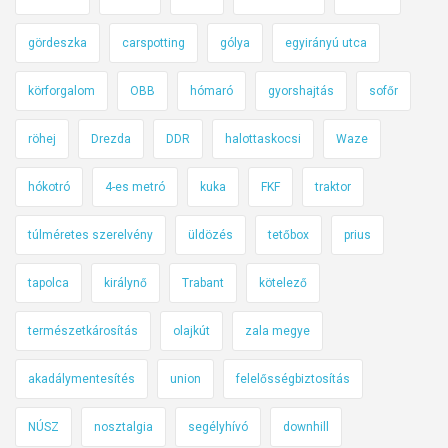
e
a
r
k
gördeszka
carspotting
gólya
egyirányú utca
é
á
k
körforgalom
OBB
hómaró
gyorshajtás
sofőr
r
b
h
i
röhej
Drezda
DDR
halottaskocsi
Waze
o
l
l
i
hókotró
4-es metró
kuka
FKF
traktor
.
n
.
túlméretes szerelvény
üldözés
tetőbox
prius
c
.
s
tapolca
királynő
Trabant
kötelező
i
s
természetkárosítás
olajkút
zala megye
!
akadálymentesítés
union
felelősségbiztosítás
NÚSZ
nosztalgia
segélyhívó
downhill