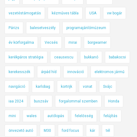
vezetéstámogatás
kézműves tábla
USA
vw bogár
Párizs
balesetveszély
programajánlómúzeum
év körforgalma
Vecsés
mirai
borgwarner
kerékpáros stratégia
ceausescu
bukkanó
babakocsi
kerekesszék
árpád híd
innováció
elektromos jármű
navigáció
karlobag
kortrijk
vonat
Svájc
iaa 2024
buszsáv
forgalommal szemben
Honda
mini
wales
autólopás
felelősség
felújítás
önvezető autó
M30
ford focus
kár
tél