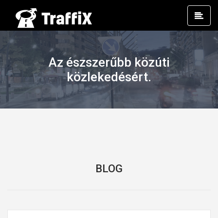
Prim
Men
Az észszerűbb közúti
közlekedésért.
BLOG