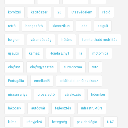
korrózió
kábítószer
20
utasvédelem
rádió
retró
hangszóró
klasszikus
Lada
zsiguli
belgium
várandósság
hólánc
fenntartható mobilitás
új autó
kamaz
Honda E:ny1
la
motorhiba
olajfüst
olajfogyasztás
euro-norma
Vito
Portugália
emelkedő
beláthatatlan útszakasz
nissan ariya
orosz autó
várakozás
hóember
lakópark
autógyár
fejlesztés
infrastruktúra
klíma
irányjelző
betegség
pszichológia
UAZ