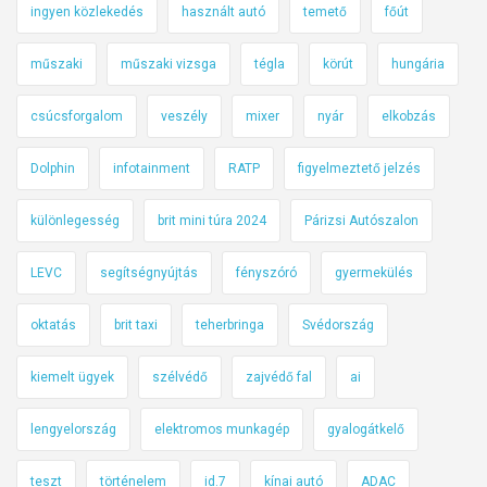
ingyen közlekedés
használt autó
temető
főút
műszaki
műszaki vizsga
tégla
körút
hungária
csúcsforgalom
veszély
mixer
nyár
elkobzás
Dolphin
infotainment
RATP
figyelmeztető jelzés
különlegesség
brit mini túra 2024
Párizsi Autószalon
LEVC
segítségnyújtás
fényszóró
gyermekülés
oktatás
brit taxi
teherbringa
Svédország
kiemelt ügyek
szélvédő
zajvédő fal
ai
lengyelország
elektromos munkagép
gyalogátkelő
teszt
történelem
id.7
kínai autó
ADAC