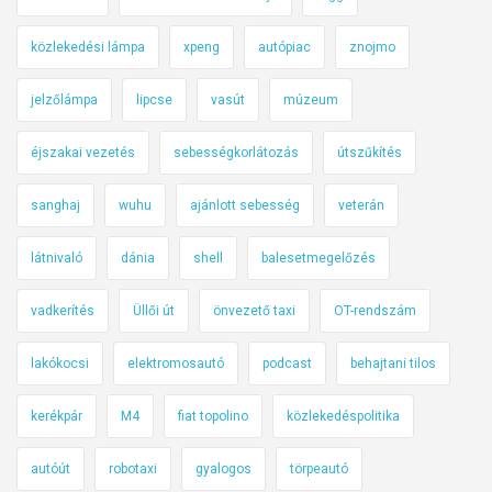
közlekedési lámpa
xpeng
autópiac
znojmo
jelzőlámpa
lipcse
vasút
múzeum
éjszakai vezetés
sebességkorlátozás
útszűkítés
sanghaj
wuhu
ajánlott sebesség
veterán
látnivaló
dánia
shell
balesetmegelőzés
vadkerítés
Üllői út
önvezető taxi
OT-rendszám
lakókocsi
elektromosautó
podcast
behajtani tilos
kerékpár
M4
fiat topolino
közlekedéspolitika
autóút
robotaxi
gyalogos
törpeautó