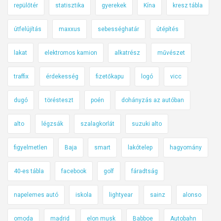
repülőtér
statisztika
gyerekek
Kína
kresz tábla
útfelújítás
maxxus
sebességhatár
útépítés
lakat
elektromos kamion
alkatrész
művészet
traffix
érdekesség
fizetőkapu
logó
vicc
dugó
törésteszt
poén
dohányzás az autóban
alto
légzsák
szalagkorlát
suzuki alto
figyelmetlen
Baja
smart
lakótelep
hagyomány
40-es tábla
facebook
golf
fáradtság
napelemes autó
iskola
lightyear
sainz
alonso
omoda
madrid
elon musk
Babboe
Autobahn