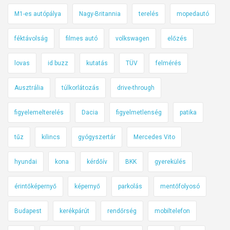
M1-es autópálya
Nagy-Britannia
terelés
mopedautó
féktávolság
filmes autó
volkswagen
előzés
lovas
id buzz
kutatás
TÜV
felmérés
Ausztrália
túlkorlátozás
drive-through
figyelemelterelés
Dacia
figyelmetlenség
patika
tűz
kilincs
gyógyszertár
Mercedes Vito
hyundai
kona
kérdőív
BKK
gyerekülés
érintőképernyő
képernyő
parkolás
mentőfolyosó
Budapest
kerékpárút
rendőrség
mobiltelefon