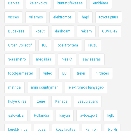
Barkas
kelenvölgy
büntetőfékezés
embléma
vicces
villamos
elektromos
hajó
toyota prius
Budakeszi
közút
dashcam
reklám
COVID-19
Urban Collëctif
ICE
opel frontera
Isuzu
3-as metró
megállás
4-es út
sávlezárás
főpolgármester
videó
EU
tréler
hirdetés
matrica
mini countryman
elektromos bányagép
hülye kiírás
zene
Kanada
vasúti átjáró
szlovákia
Hollandia
kaiyun
avtoexport
kgfb
kerékbilincs
busz
közvilágítás
kamion
bicikli