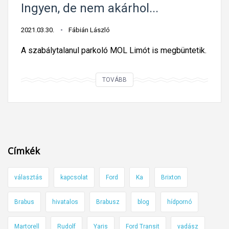
s
Ingyen, de nem akárhol...
e
i
t
2021.03.30.
Fábián László
d
e
?
s
A szabálytalanul parkoló MOL Limót is megbüntetik.
N
e
e
k
I
TOVÁBB
s
!
n
z
g
e
y
,
e
i
n
Címkék
t
,
t
d
e
választás
kapcsolat
Ford
Ka
Brixton
e
g
n
Brabus
hivatalos
Brabusz
blog
hídpornó
y
e
k
m
Martorell
Rudolf
Yaris
Ford Transit
vadász