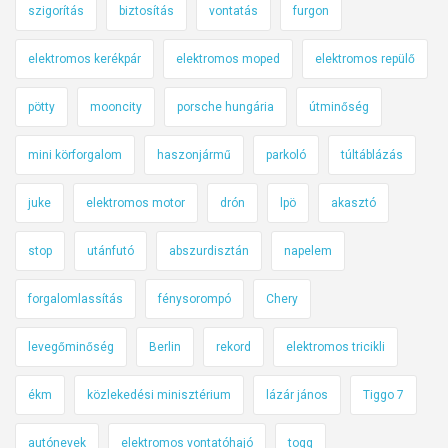
szigorítás
biztosítás
vontatás
furgon
elektromos kerékpár
elektromos moped
elektromos repülő
pötty
mooncity
porsche hungária
útminőség
mini körforgalom
haszonjármű
parkoló
túltáblázás
juke
elektromos motor
drón
lpö
akasztó
stop
utánfutó
abszurdisztán
napelem
forgalomlassítás
fénysorompó
Chery
levegőminőség
Berlin
rekord
elektromos tricikli
ékm
közlekedési minisztérium
lázár jános
Tiggo 7
autónevek
elektromos vontatóhajó
togg