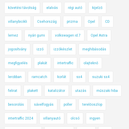
követési távolság
elalvás
régi autó
kijelző
villanybicikli
Csehország
prizma
Opel
CD
lemez
nyári gumi
volkswagen id.7
Opel Astra
jogosítvány
izzó
izzókészlet
meghibásodás
megfigyelés
plakát
intertraffic
olajteknő
lerobban
ramcatch
korlát
sx4
suzuki sx4
felirat
plakett
katalizátor
utazás
műszaki hiba
besorolás
sávelfogyás
poller
terelőoszlop
intertraffic 2024
villanyautó
olcsó
ingyen