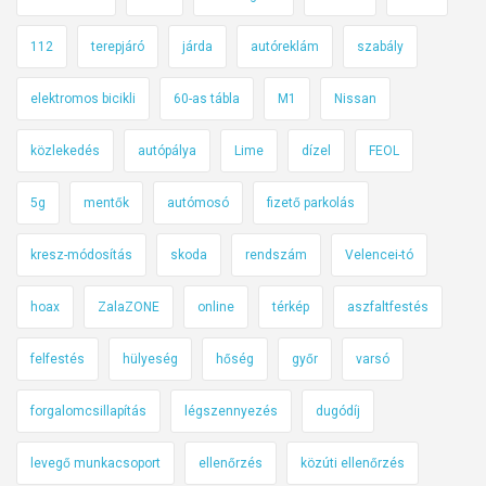
112
terepjáró
járda
autóreklám
szabály
elektromos bicikli
60-as tábla
M1
Nissan
közlekedés
autópálya
Lime
dízel
FEOL
5g
mentők
autómosó
fizető parkolás
kresz-módosítás
skoda
rendszám
Velencei-tó
hoax
ZalaZONE
online
térkép
aszfaltfestés
felfestés
hülyeség
hőség
győr
varsó
forgalomcsillapítás
légszennyezés
dugódíj
levegő munkacsoport
ellenőrzés
közúti ellenőrzés