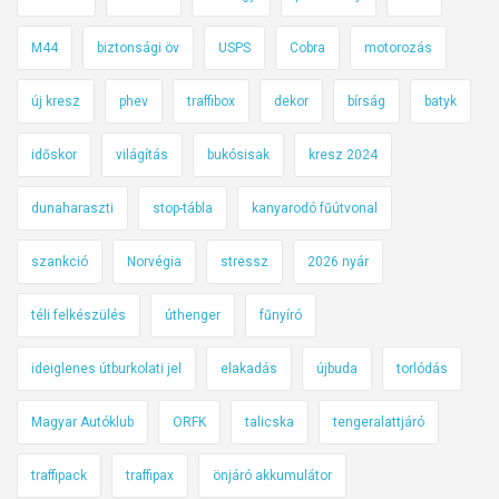
M44
biztonsági öv
USPS
Cobra
motorozás
új kresz
phev
traffibox
dekor
bírság
batyk
időskor
világítás
bukósisak
kresz 2024
dunaharaszti
stop-tábla
kanyarodó fűútvonal
szankció
Norvégia
stressz
2026 nyár
téli felkészülés
úthenger
fűnyíró
ideiglenes útburkolati jel
elakadás
újbuda
torlódás
Magyar Autóklub
ORFK
talicska
tengeralattjáró
traffipack
traffipax
önjáró akkumulátor