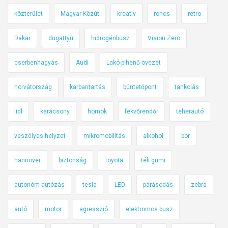
közterület
Magyar Közút
kreatív
roncs
retro
Dakar
dugattyú
hidrogénbusz
Vision Zero
cserbenhagyás
Audi
Lakó-pihenő övezet
horvátország
karbantartás
büntetőpont
tankolás
lidl
karácsony
homok
fekvőrendőr
teherautó
veszélyes helyzet
mikromobilitás
alkohol
bor
hannover
biztonság
Toyota
téli gumi
autonóm autózás
tesla
LED
párásodás
zebra
autó
motor
agresszió
elektromos busz