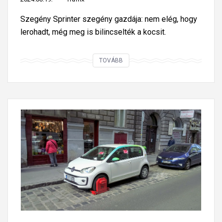
n
Szegény Sprinter szegény gazdája: nem elég, hogy
c
lerohadt, még meg is bilincselték a kocsit.
s
e
E
TOVÁBB
l
l
n
r
e
o
k
m
a
l
k
o
ö
t
z
t
t
a
e
k
r
o
ü
c
l