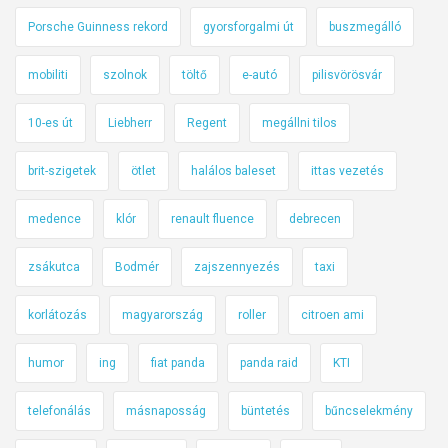
Porsche Guinness rekord
gyorsforgalmi út
buszmegálló
mobiliti
szolnok
töltő
e-autó
pilisvörösvár
10-es út
Liebherr
Regent
megállni tilos
brit-szigetek
ötlet
halálos baleset
ittas vezetés
medence
klór
renault fluence
debrecen
zsákutca
Bodmér
zajszennyezés
taxi
korlátozás
magyarország
roller
citroen ami
humor
ing
fiat panda
panda raid
KTI
telefonálás
másnaposság
büntetés
bűncselekmény