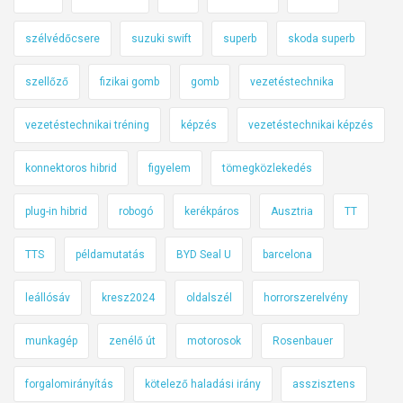
szélvédőcsere
suzuki swift
superb
skoda superb
szellőző
fizikai gomb
gomb
vezetéstechnika
vezetéstechnikai tréning
képzés
vezetéstechnikai képzés
konnektoros hibrid
figyelem
tömegközlekedés
plug-in hibrid
robogó
kerékpáros
Ausztria
TT
TTS
példamutatás
BYD Seal U
barcelona
leállósáv
kresz2024
oldalszél
horrorszerelvény
munkagép
zenélő út
motorosok
Rosenbauer
forgalomirányítás
kötelező haladási irány
asszisztens