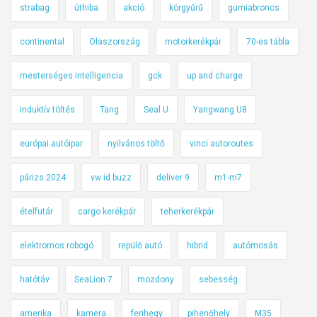
strabag
úthiba
akció
körgyűrű
gumiabroncs
continental
Olaszország
motorkerékpár
70-es tábla
mesterséges intelligencia
gck
up and charge
induktív töltés
Tang
Seal U
Yangwang U8
európai autóipar
nyilvános töltő
vinci autoroutes
párizs 2024
vw id buzz
deliver 9
m1-m7
ételfutár
cargo kerékpár
teherkerékpár
elektromos robogó
repülő autó
hibrid
autómosás
hatótáv
SeaLion 7
mozdony
sebesség
amerika
kamera
ferihegy
pihenőhely
M35