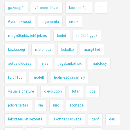
gazdagrét
városépítészet
koppenhága
fiat
Gyermekvasút
ergonómia
omsz
megkülönböztető jelzés
bérlet
talált tárgyak
közösségi
matchbox
kolodko
margit híd
autós üldözés
8-as
jegybankelnök
matolcsy
ford f150
modell
hódmezővásárhely
visual signature
c evolution
futár
ctis
jobbra tartás
kia
niro
sportage
lakott terület kezdete
lakott terület vége
genf
daru