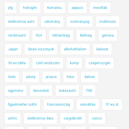
jég
hidrogén
Komatsu
papucs
mezítláb
elektromos autó
rakomány
üzemanyag
mobilozás
rendőrautó
SUV
láthatóság
Asfinag
genova
Japán
látási viszonyok
alkoholtilalom
baleset
30-as tábla
zöld rendszám
komp
csepel-sziget
lórév
adony
proace
hilux
deliver
agymotor
benzinkút
kukásautó
THK
figyelmetlen sofőr
Franciaország
sávváltás
37-es út
antric
elektromos daru
cargobicikli
casco