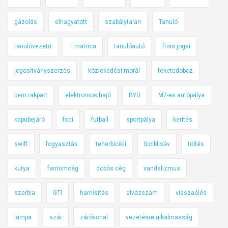
gázolás
elhagyatott
szabálytalan
Tanuló
tanulóvezető
T matrica
tanulóautó
friss jogsi
jogosítványszerzés
közlekedési morál
feketedoboz
bem rakpart
elektromos hajó
BYD
M7-es autópálya
kapubejáró
foci
futball
sportpálya
kerítés
swift
fogyasztás
teherbicikli
biciklisáv
töltés
kutya
fantomcég
dobós cég
vandalizmus
szerbia
GTI
hamisítás
alvázszám
visszaélés
lámpa
szár
záróvonal
vezetésre alkalmasság