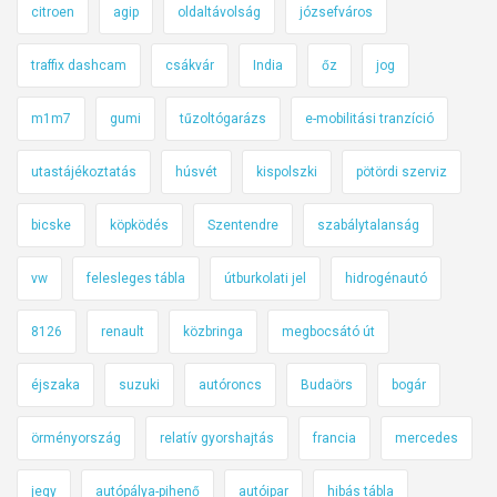
citroen
agip
oldaltávolság
józsefváros
traffix dashcam
csákvár
India
őz
jog
m1m7
gumi
tűzoltógarázs
e-mobilitási tranzíció
utastájékoztatás
húsvét
kispolszki
pötördi szerviz
bicske
köpködés
Szentendre
szabálytalanság
vw
felesleges tábla
útburkolati jel
hidrogénautó
8126
renault
közbringa
megbocsátó út
éjszaka
suzuki
autóroncs
Budaörs
bogár
örményország
relatív gyorshajtás
francia
mercedes
jegy
autópálya-pihenő
autóipar
hibás tábla