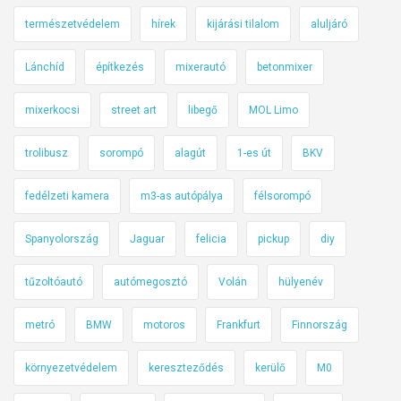
természetvédelem
hírek
kijárási tilalom
aluljáró
Lánchíd
építkezés
mixerautó
betonmixer
mixerkocsi
street art
libegő
MOL Limo
trolibusz
sorompó
alagút
1-es út
BKV
fedélzeti kamera
m3-as autópálya
félsorompó
Spanyolország
Jaguar
felicia
pickup
diy
tűzoltóautó
autómegosztó
Volán
hülyenév
metró
BMW
motoros
Frankfurt
Finnország
környezetvédelem
kereszteződés
kerülő
M0