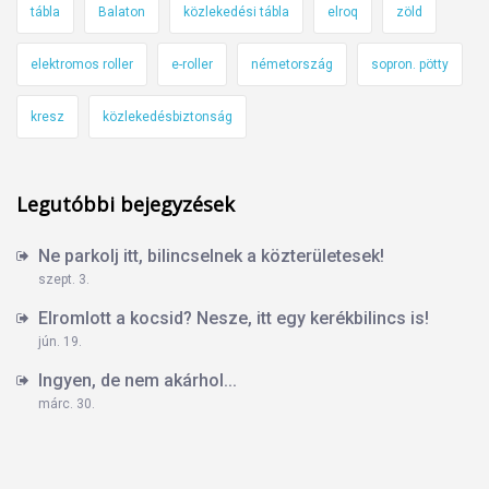
tábla
Balaton
közlekedési tábla
elroq
zöld
elektromos roller
e-roller
németország
sopron. pötty
kresz
közlekedésbiztonság
Legutóbbi bejegyzések
Ne parkolj itt, bilincselnek a közterületesek!
szept. 3.
Elromlott a kocsid? Nesze, itt egy kerékbilincs is!
jún. 19.
Ingyen, de nem akárhol...
márc. 30.