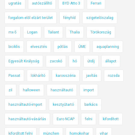
ugratás
autószállító
BYD Atto 3
Ferrari
forgalom elől elzárt terület
fényhíd
szigetelőszalag
mx-5
Logan
Taliant
Thalia
Törökország
biciklis
elvesztés
pótlás
ÚME
aquaplanning
Egyesült Királyság
zacskó
hó
útdíj
állapot
Passat
lökhárító
karosszéria
javítás
rozsda
zil
halloween
használtautó
import
használtautó-import
kesztyűtartó
barkács
használtautó-vásárlás
Euro NCAP
felni
kifordított
kifordított felni
münchen
homokvihar
vihar