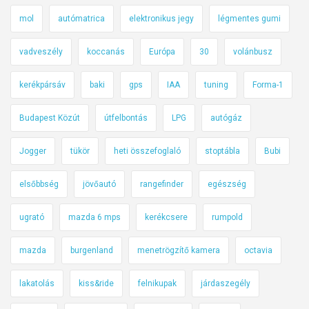
mol
autómatrica
elektronikus jegy
légmentes gumi
vadveszély
koccanás
Európa
30
volánbusz
kerékpársáv
baki
gps
IAA
tuning
Forma-1
Budapest Közút
útfelbontás
LPG
autógáz
Jogger
tükör
heti összefoglaló
stoptábla
Bubi
elsőbbség
jövőautó
rangefinder
egészség
ugrató
mazda 6 mps
kerékcsere
rumpold
mazda
burgenland
menetrögzítő kamera
octavia
lakatolás
kiss&ride
felnikupak
járdaszegély