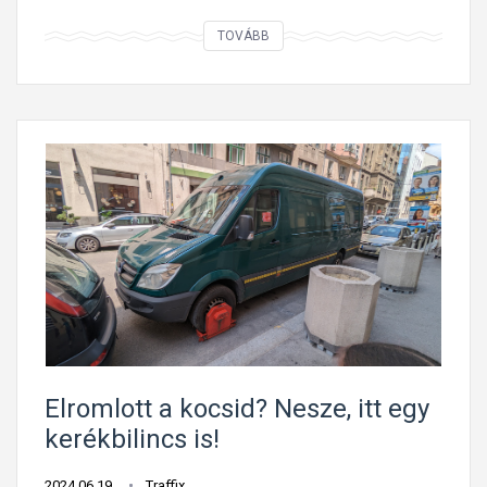
N
TOVÁBB
e
p
a
r
k
o
l
j
i
t
t
,
b
Elromlott a kocsid? Nesze, itt egy
i
kerékbilincs is!
l
i
2024.06.19.
Traffix