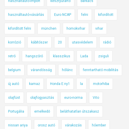
használtautó-import
kesztyűtartó
barkács
használtautó-vásárlás
Euro NCAP
felni
kifordított
kifordított felni
münchen
homokvihar
vihar
korrózió
kábítószer
20
utasvédelem
rádió
retró
hangszóró
klasszikus
Lada
zsiguli
belgium
várandósság
hólánc
fenntartható mobilitás
új autó
kamaz
Honda E:ny1
la
motorhiba
olajfüst
olajfogyasztás
euro-norma
Vito
Portugália
emelkedő
beláthatatlan útszakasz
nissan ariya
orosz autó
várakozás
hóember