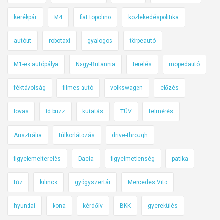
kerékpár
M4
fiat topolino
közlekedéspolitika
autóút
robotaxi
gyalogos
törpeautó
M1-es autópálya
Nagy-Britannia
terelés
mopedautó
féktávolság
filmes autó
volkswagen
előzés
lovas
id buzz
kutatás
TÜV
felmérés
Ausztrália
túlkorlátozás
drive-through
figyelemelterelés
Dacia
figyelmetlenség
patika
tűz
kilincs
gyógyszertár
Mercedes Vito
hyundai
kona
kérdőív
BKK
gyerekülés