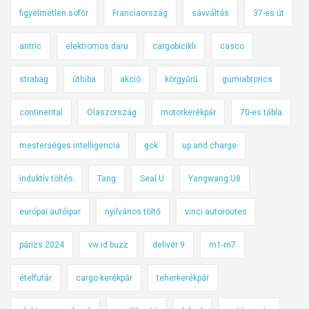
figyelmetlen sofőr
Franciaország
sávváltás
37-es út
antric
elektromos daru
cargobicikli
casco
strabag
úthiba
akció
körgyűrű
gumiabroncs
continental
Olaszország
motorkerékpár
70-es tábla
mesterséges intelligencia
gck
up and charge
induktív töltés
Tang
Seal U
Yangwang U8
európai autóipar
nyilvános töltő
vinci autoroutes
párizs 2024
vw id buzz
deliver 9
m1-m7
ételfutár
cargo kerékpár
teherkerékpár