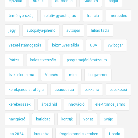
éjszaka
suzuki
autóroncs
Budaörs
bogár
örményország
relatív gyorshajtás
francia
mercedes
jegy
autópálya-pihenő
autóipar
hibás tábla
vezetéstámogatás
kézműves tábla
USA
vw bogár
Párizs
balesetveszély
programajánlómúzeum
év körforgalma
Vecsés
mirai
borgwarner
kerékpáros stratégia
ceausescu
bukkanó
babakocsi
kerekesszék
árpád híd
innováció
elektromos jármű
navigáció
karlobag
kortrijk
vonat
Svájc
iaa 2024
buszsáv
forgalommal szemben
Honda