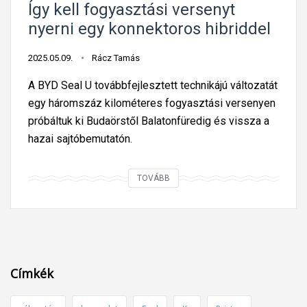
Így kell fogyasztási versenyt
%
nyerni egy konnektoros hibriddel
-
a
2025.05.09.
Rácz Tamás
n
A BYD Seal U továbbfejlesztett technikájú változatát
e
egy háromszáz kilométeres fogyasztási versenyen
m
próbáltuk ki Budaörstől Balatonfüredig és vissza a
v
hazai sajtóbemutatón.
e
s
z
Í
TOVÁBB
i
g
e
y
l
k
a
e
g
l
Címkék
á
l
z
f