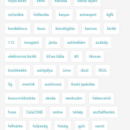
hülye kiírás
zene
Kanada
vasúti átjáró
szlovákia
Hollandia
kaiyun
avtoexport
kgfb
kerékbilincs
busz
közvilágítás
kamion
bicikli
112
terepjáró
járda
autóreklám
szabály
elektromos bicikli
60-as tábla
M1
Nissan
közlekedés
autópálya
Lime
dízel
FEOL
5g
mentők
autómosó
fizető parkolás
kresz-módosítás
skoda
rendszám
Velencei-tó
hoax
ZalaZONE
online
térkép
aszfaltfestés
felfestés
hülyeség
hőség
győr
varsó