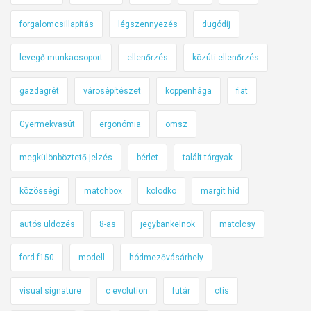
forgalomcsillapítás
légszennyezés
dugódíj
levegő munkacsoport
ellenőrzés
közúti ellenőrzés
gazdagrét
városépítészet
koppenhága
fiat
Gyermekvasút
ergonómia
omsz
megkülönböztető jelzés
bérlet
talált tárgyak
közösségi
matchbox
kolodko
margit híd
autós üldözés
8-as
jegybankelnök
matolcsy
ford f150
modell
hódmezővásárhely
visual signature
c evolution
futár
ctis