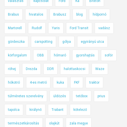
választás
kapcsolat
Ford
Ka
Brixton
t
o
a
g
Brabus
hivatalos
Brabusz
blog
hídpornó
k
y
ö
a
Martorell
Rudolf
Yaris
Ford Transit
vadász
r
s
n
z
gördeszka
carspotting
gólya
egyirányú utca
y
t
körforgalom
OBB
hómaró
gyorshajtás
sofőr
e
á
z
s
röhej
Drezda
DDR
halottaskocsi
Waze
e
i
t
v
hókotró
4-es metró
kuka
FKF
traktor
v
e
é
r
túlméretes szerelvény
üldözés
tetőbox
prius
d
s
e
e
tapolca
királynő
Trabant
kötelező
l
n
e
y
természetkárosítás
olajkút
zala megye