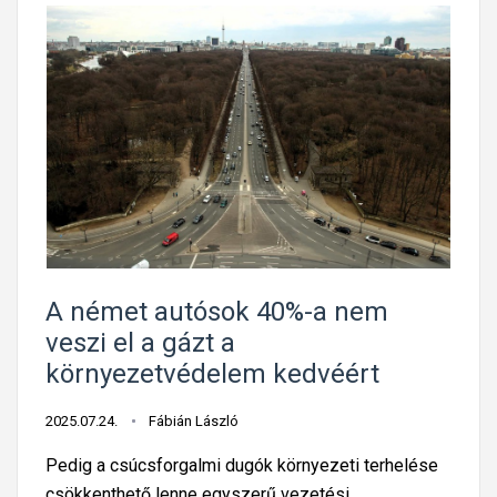
A német autósok 40%-a nem
veszi el a gázt a
környezetvédelem kedvéért
2025.07.24.
Fábián László
Pedig a csúcsforgalmi dugók környezeti terhelése
csökkenthető lenne egyszerű vezetési