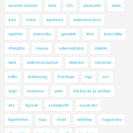
autonóm autózás
tesla
LED
párásodás
zebra
autó
motor
agresszió
elektromos busz
repülőtér
statisztika
gyerekek
Kína
kresz tábla
útfelújítás
maxxus
sebességhatár
útépítés
lakat
elektromos kamion
alkatrész
művészet
traffix
érdekesség
fizetőkapu
logó
vicc
dugó
törésteszt
poén
dohányzás az autóban
alto
légzsák
szalagkorlát
suzuki alto
figyelmetlen
Baja
smart
lakótelep
hagyomány