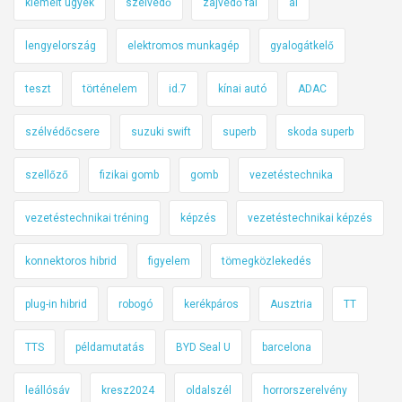
kiemelt ügyek
szélvédő
zajvédő fal
ai
lengyelország
elektromos munkagép
gyalogátkelő
teszt
történelem
id.7
kínai autó
ADAC
szélvédőcsere
suzuki swift
superb
skoda superb
szellőző
fizikai gomb
gomb
vezetéstechnika
vezetéstechnikai tréning
képzés
vezetéstechnikai képzés
konnektoros hibrid
figyelem
tömegközlekedés
plug-in hibrid
robogó
kerékpáros
Ausztria
TT
TTS
példamutatás
BYD Seal U
barcelona
leállósáv
kresz2024
oldalszél
horrorszerelvény