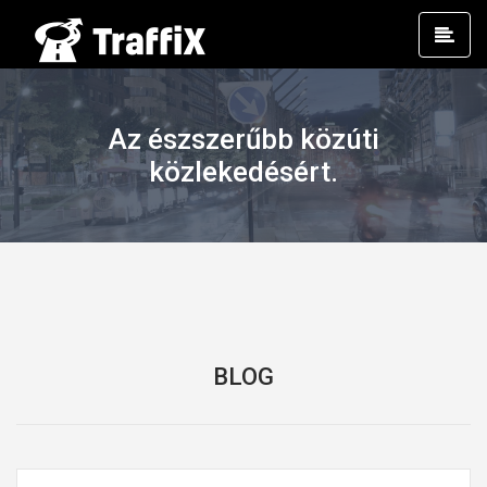
Prim
Men
Az észszerűbb közúti
közlekedésért.
BLOG