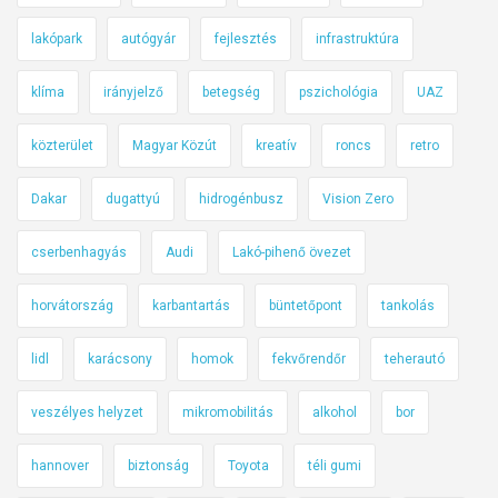
lakópark
autógyár
fejlesztés
infrastruktúra
klíma
irányjelző
betegség
pszichológia
UAZ
közterület
Magyar Közút
kreatív
roncs
retro
Dakar
dugattyú
hidrogénbusz
Vision Zero
cserbenhagyás
Audi
Lakó-pihenő övezet
horvátország
karbantartás
büntetőpont
tankolás
lidl
karácsony
homok
fekvőrendőr
teherautó
veszélyes helyzet
mikromobilitás
alkohol
bor
hannover
biztonság
Toyota
téli gumi