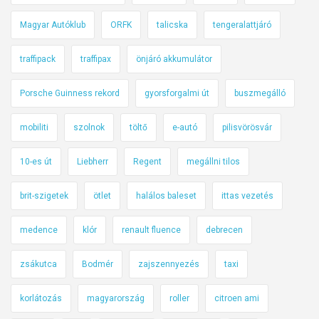
Magyar Autóklub
ORFK
talicska
tengeralattjáró
traffipack
traffipax
önjáró akkumulátor
Porsche Guinness rekord
gyorsforgalmi út
buszmegálló
mobiliti
szolnok
töltő
e-autó
pilisvörösvár
10-es út
Liebherr
Regent
megállni tilos
brit-szigetek
ötlet
halálos baleset
ittas vezetés
medence
klór
renault fluence
debrecen
zsákutca
Bodmér
zajszennyezés
taxi
korlátozás
magyarország
roller
citroen ami