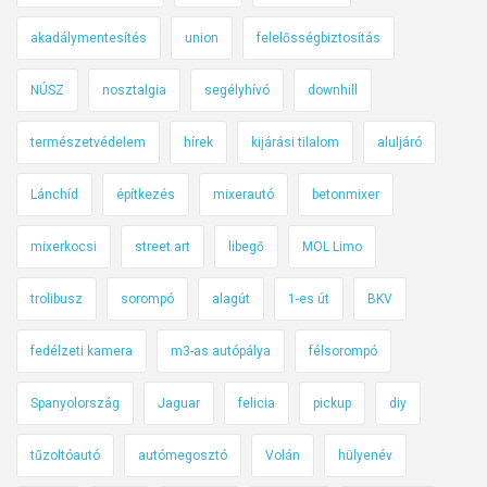
m
t
k
akadálymentesítés
union
felelősségbiztosítás
n
e
y
NÚSZ
nosztalgia
segélyhívó
downhill
d
e
v
r
természetvédelem
hírek
kijárási tilalom
aluljáró
é
n
é
i
Lánchíd
építkezés
mixerautó
betonmixer
r
e
t
g
mixerkocsi
street art
libegő
MOL Limo
y
k
trolibusz
sorompó
alagút
1-es út
BKV
o
n
fedélzeti kamera
m3-as autópálya
félsorompó
n
Spanyolország
Jaguar
felicia
pickup
diy
e
k
tűzoltóautó
autómegosztó
Volán
hülyenév
t