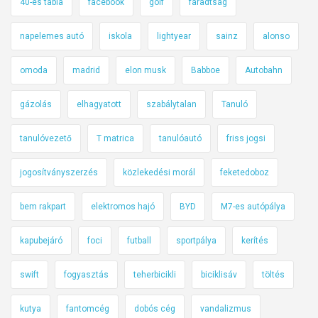
40-es tábla
facebook
golf
fáradtság
napelemes autó
iskola
lightyear
sainz
alonso
omoda
madrid
elon musk
Babboe
Autobahn
gázolás
elhagyatott
szabálytalan
Tanuló
tanulóvezető
T matrica
tanulóautó
friss jogsi
jogosítványszerzés
közlekedési morál
feketedoboz
bem rakpart
elektromos hajó
BYD
M7-es autópálya
kapubejáró
foci
futball
sportpálya
kerítés
swift
fogyasztás
teherbicikli
biciklisáv
töltés
kutya
fantomcég
dobós cég
vandalizmus