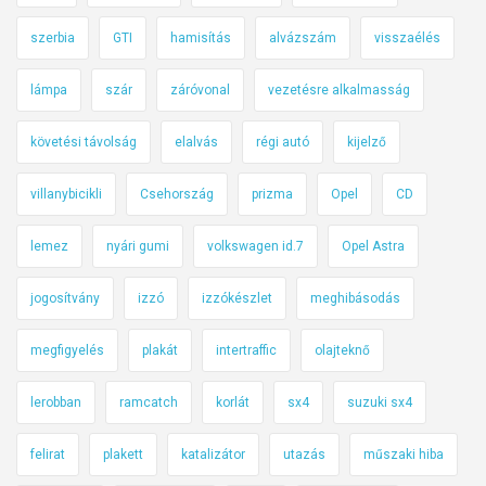
szerbia
GTI
hamisítás
alvázszám
visszaélés
lámpa
szár
záróvonal
vezetésre alkalmasság
követési távolság
elalvás
régi autó
kijelző
villanybicikli
Csehország
prizma
Opel
CD
lemez
nyári gumi
volkswagen id.7
Opel Astra
jogosítvány
izzó
izzókészlet
meghibásodás
megfigyelés
plakát
intertraffic
olajteknő
lerobban
ramcatch
korlát
sx4
suzuki sx4
felirat
plakett
katalizátor
utazás
műszaki hiba