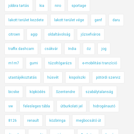
jobbra tartás
kia
niro
sportage
lakott terület kezdete
lakott terület vége
genf
daru
citroen
agip
oldaltávolság
józsefváros
traffix dashcam
csákvár
India
őz
jog
m1m7
gumi
tűzoltógarázs
e-mobilitási tranzíció
utastájékoztatás
húsvét
kispolszki
pötördi szerviz
bicske
köpködés
Szentendre
szabálytalanság
vw
felesleges tábla
útburkolati jel
hidrogénautó
8126
renault
közbringa
megbocsátó út