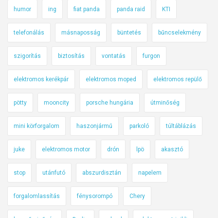
humor
ing
fiat panda
panda raid
KTI
telefonálás
másnaposság
büntetés
bűncselekmény
szigorítás
biztosítás
vontatás
furgon
elektromos kerékpár
elektromos moped
elektromos repülő
pötty
mooncity
porsche hungária
útminőség
mini körforgalom
haszonjármű
parkoló
túltáblázás
juke
elektromos motor
drón
lpö
akasztó
stop
utánfutó
abszurdisztán
napelem
forgalomlassítás
fénysorompó
Chery