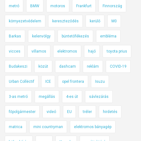
o
metró
BMW
motoros
Frankfurt
Finnország
r
o
környezetvédelem
kereszteződés
kerülő
M0
s
h
Barkas
kelenvölgy
büntetőfékezés
embléma
i
b
vicces
villamos
elektromos
hajó
toyota prius
r
Budakeszi
közút
dashcam
reklám
COVID-19
i
d
Urban Collëctif
ICE
opel frontera
Isuzu
d
e
3-as metró
megállás
4-es út
sávlezárás
l
főpolgármester
videó
EU
tréler
hirdetés
matrica
mini countryman
elektromos bányagép