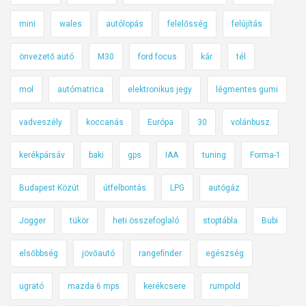
mini
wales
autólopás
felelősség
felújítás
önvezető autó
M30
ford focus
kár
tél
mol
autómatrica
elektronikus jegy
légmentes gumi
vadveszély
koccanás
Európa
30
volánbusz
kerékpársáv
baki
gps
IAA
tuning
Forma-1
Budapest Közút
útfelbontás
LPG
autógáz
Jogger
tükör
heti összefoglaló
stoptábla
Bubi
elsőbbség
jövőautó
rangefinder
egészség
ugrató
mazda 6 mps
kerékcsere
rumpold