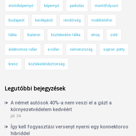
érintőképernyő
képernyő
parkolás
mentőfolyosó
Budapest
kerékpárút
rendőrség
mobiltelefon
tábla
Balaton
közlekedési tábla
elroq
zöld
elektromos roller
e-roller
németország
sopron. pötty
kresz
közlekedésbiztonság
Legutóbbi bejegyzések
A német autósok 40%-a nem veszi el a gázt a
környezetvédelem kedvéért
júl. 24.
Így kell fogyasztási versenyt nyerni egy konnektoros
hibriddel