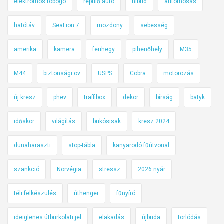
elektromos robogó
repülő autó
hibrid
autómosás
hatótáv
SeaLion 7
mozdony
sebesség
amerika
kamera
ferihegy
pihenőhely
M35
M44
biztonsági öv
USPS
Cobra
motorozás
új kresz
phev
traffibox
dekor
bírság
batyk
időskor
világítás
bukósisak
kresz 2024
dunaharaszti
stop-tábla
kanyarodó fűútvonal
szankció
Norvégia
stressz
2026 nyár
téli felkészülés
úthenger
fűnyíró
ideiglenes útburkolati jel
elakadás
újbuda
torlódás