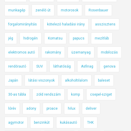
munkagép
zenélő út
motorosok
Rosenbauer
forgalomirányítás
kötelező haladási irány
asszisztens
jég
hidrogén
Komatsu
papucs
mezítláb
elektromos autó
rakomány
üzemanyag
mobilozás
rendőrautó
SUV
láthatóság
Asfinag
genova
Japán
látási viszonyok
alkoholtilalom
baleset
30-as tábla
zöld rendszám
komp
csepel-sziget
lórév
adony
proace
hilux
deliver
agymotor
benzinkút
kukásautó
THK