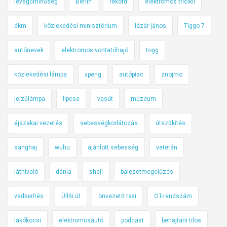
levegőminőség
Berlin
rekord
elektromos tricikli
ékm
közlekedési minisztérium
lázár jános
Tiggo 7
autónevek
elektromos vontatóhajó
togg
közlekedési lámpa
xpeng
autópiac
znojmo
jelzőlámpa
lipcse
vasút
múzeum
éjszakai vezetés
sebességkorlátozás
útszűkítés
sanghaj
wuhu
ajánlott sebesség
veterán
látnivaló
dánia
shell
balesetmegelőzés
vadkerítés
Üllői út
önvezető taxi
OT-rendszám
lakókocsi
elektromosautó
podcast
behajtani tilos