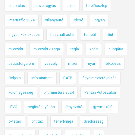
besorolás
sávelfogyás
poller
terelőoszlop
intertraffic 2024
villanyautó
olcsó
ingyen
ingyen közlekedés
használt autó
temető
főút
műszaki
műszaki vizsga
tégla
körút
hungária
csúcsforgalom
veszély
mixer
nyár
elkobzás
Dolphin
infotainment
RATP
figyelmeztető jelzés
különlegesség
brit mini túra 2024
Párizsi Autószalon
LEVC
segítségnyújtás
fényszóró
gyermekülés
oktatás
brit taxi
teherbringa
Svédország