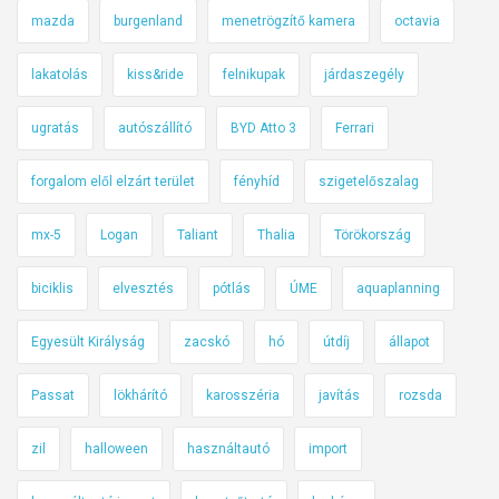
mazda
burgenland
menetrögzítő kamera
octavia
lakatolás
kiss&ride
felnikupak
járdaszegély
ugratás
autószállító
BYD Atto 3
Ferrari
forgalom elől elzárt terület
fényhíd
szigetelőszalag
mx-5
Logan
Taliant
Thalia
Törökország
biciklis
elvesztés
pótlás
ÚME
aquaplanning
Egyesült Királyság
zacskó
hó
útdíj
állapot
Passat
lökhárító
karosszéria
javítás
rozsda
zil
halloween
használtautó
import