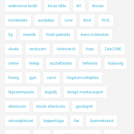
elektromos bicikli
60-as tábla
M1
Nissan
közlekedés
autópálya
Lime
dízel
FEOL
5g
mentők
fizető parkolás
kresz-módosítás
skoda
rendszám
Velencei-tó
hoax
ZalaZONE
online
térkép
aszfaltfestés
felfestés
hülyeség
hőség
győr
varsó
forgalomcsillapítás
légszennyezés
dugódíj
levegő munkacsoport
ellenőrzés
közúti ellenőrzés
gazdagrét
városépítészet
koppenhága
fiat
Gyermekvasút