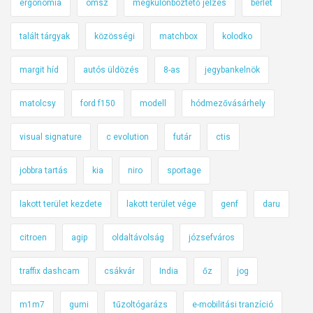
ergonómia
omsz
megkülönböztető jelzés
bérlet
talált tárgyak
közösségi
matchbox
kolodko
margit híd
autós üldözés
8-as
jegybankelnök
matolcsy
ford f150
modell
hódmezővásárhely
visual signature
c evolution
futár
ctis
jobbra tartás
kia
niro
sportage
lakott terület kezdete
lakott terület vége
genf
daru
citroen
agip
oldaltávolság
józsefváros
traffix dashcam
csákvár
India
őz
jog
m1m7
gumi
tűzoltógarázs
e-mobilitási tranzíció