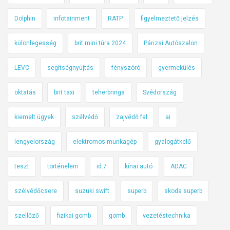
Dolphin
infotainment
RATP
figyelmeztető jelzés
különlegesség
brit mini túra 2024
Párizsi Autószalon
LEVC
segítségnyújtás
fényszóró
gyermekülés
oktatás
brit taxi
teherbringa
Svédország
kiemelt ügyek
szélvédő
zajvédő fal
ai
lengyelország
elektromos munkagép
gyalogátkelő
teszt
történelem
id.7
kínai autó
ADAC
szélvédőcsere
suzuki swift
superb
skoda superb
szellőző
fizikai gomb
gomb
vezetéstechnika