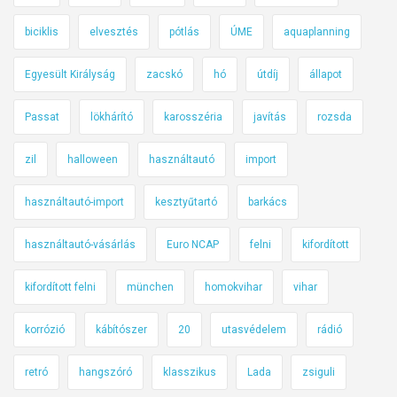
biciklis
elvesztés
pótlás
ÚME
aquaplanning
Egyesült Királyság
zacskó
hó
útdíj
állapot
Passat
lökhárító
karosszéria
javítás
rozsda
zil
halloween
használtautó
import
használtautó-import
kesztyűtartó
barkács
használtautó-vásárlás
Euro NCAP
felni
kifordított
kifordított felni
münchen
homokvihar
vihar
korrózió
kábítószer
20
utasvédelem
rádió
retró
hangszóró
klasszikus
Lada
zsiguli