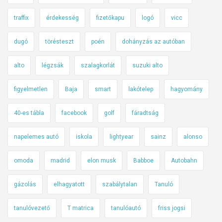
traffix
érdekesség
fizetőkapu
logó
vicc
dugó
törésteszt
poén
dohányzás az autóban
alto
légzsák
szalagkorlát
suzuki alto
figyelmetlen
Baja
smart
lakótelep
hagyomány
40-es tábla
facebook
golf
fáradtság
napelemes autó
iskola
lightyear
sainz
alonso
omoda
madrid
elon musk
Babboe
Autobahn
gázolás
elhagyatott
szabálytalan
Tanuló
tanulóvezető
T matrica
tanulóautó
friss jogsi