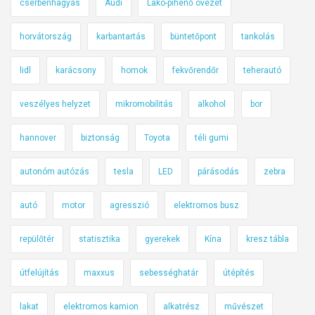
cserbenhagyás
Audi
Lakó-pihenő övezet
horvátország
karbantartás
büntetőpont
tankolás
lidl
karácsony
homok
fekvőrendőr
teherautó
veszélyes helyzet
mikromobilitás
alkohol
bor
hannover
biztonság
Toyota
téli gumi
autonóm autózás
tesla
LED
párásodás
zebra
autó
motor
agresszió
elektromos busz
repülőtér
statisztika
gyerekek
Kína
kresz tábla
útfelújítás
maxxus
sebességhatár
útépítés
lakat
elektromos kamion
alkatrész
művészet