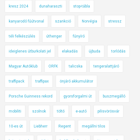
kresz 2024
dunaharaszti
stop-tábla
kanyarodó fűútvonal
szankció
Norvégia
stressz
téli felkészülés
úthenger
fűnyíró
ideiglenes útburkolati jel
elakadás
újbuda
torlódás
Magyar Autóklub
ORFK
talicska
tengeralattjáró
traffipack
traffipax
önjáró akkumulátor
Porsche Guinness rekord
gyorsforgalmi út
buszmegálló
mobiliti
szolnok
töltő
e-autó
pilisvörösvár
10-es út
Liebherr
Regent
megállni tilos