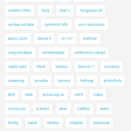
induktív töltés
Tang
Seal U
Yangwang U8
európai autóipar
nyilvános töltő
vinci autoroutes
párizs 2024
deliver 9
m1-m7
ételfutár
cargo kerékpár
teherkerékpár
elektromos robogó
repülő autó
hibrid
hatótáv
SeaLion 7
mozdony
sebesség
amerika
kamera
ferihegy
pihenőhely
M35
M44
biztonsági öv
USPS
Cobra
motorozás
új kresz
phev
traffibox
dekor
bírság
batyk
időskor
világítás
bukósisak