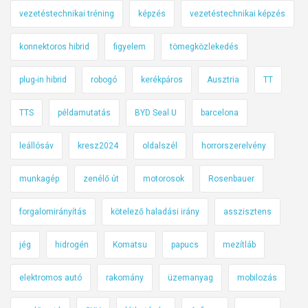
vezetéstechnikai tréning
képzés
vezetéstechnikai képzés
konnektoros hibrid
figyelem
tömegközlekedés
plug-in hibrid
robogó
kerékpáros
Ausztria
TT
TTS
példamutatás
BYD Seal U
barcelona
leállósáv
kresz2024
oldalszél
horrorszerelvény
munkagép
zenélő út
motorosok
Rosenbauer
forgalomirányítás
kötelező haladási irány
asszisztens
jég
hidrogén
Komatsu
papucs
mezítláb
elektromos autó
rakomány
üzemanyag
mobilozás