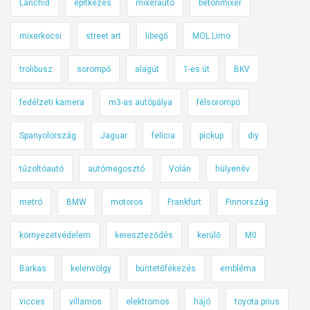
Lánchíd
építkezés
mixerautó
betonmixer
t
a
mixerkocsi
street art
libegő
MOL Limo
l
a
trolibusz
sorompó
alagút
1-es út
BKV
n
u
fedélzeti kamera
m3-as autópálya
félsorompó
l
Spanyolország
Jaguar
felicia
pickup
diy
á
l
tűzoltóautó
autómegosztó
Volán
hülyenév
l
ó
metró
BMW
motoros
Frankfurt
Finnország
k
u
környezetvédelem
kereszteződés
kerülő
M0
k
a
Barkas
kelenvölgy
büntetőfékezés
embléma
vicces
villamos
elektromos
hajó
toyota prius