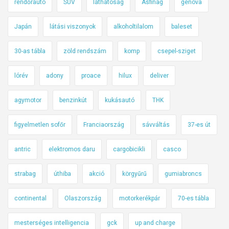
rendőrautó
SUV
láthatóság
Asfinag
genova
Japán
látási viszonyok
alkoholtilalom
baleset
30-as tábla
zöld rendszám
komp
csepel-sziget
lórév
adony
proace
hilux
deliver
agymotor
benzinkút
kukásautó
THK
figyelmetlen sofőr
Franciaország
sávváltás
37-es út
antric
elektromos daru
cargobicikli
casco
strabag
úthiba
akció
körgyűrű
gumiabroncs
continental
Olaszország
motorkerékpár
70-es tábla
mesterséges intelligencia
gck
up and charge