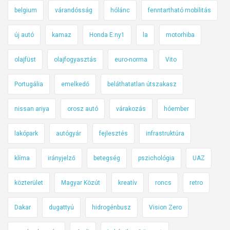
belgium
várandósság
hólánc
fenntartható mobilitás
új autó
kamaz
Honda E:ny1
la
motorhiba
olajfüst
olajfogyasztás
euro-norma
Vito
Portugália
emelkedő
beláthatatlan útszakasz
nissan ariya
orosz autó
várakozás
hóember
lakópark
autógyár
fejlesztés
infrastruktúra
klíma
irányjelző
betegség
pszichológia
UAZ
közterület
Magyar Közút
kreatív
roncs
retro
Dakar
dugattyú
hidrogénbusz
Vision Zero