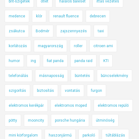
brit-szigetek
ötlet
halálos baleset
ittas vezetés
medence
klór
renault fluence
debrecen
zsákutca
Bodmér
zajszennyezés
taxi
korlátozás
magyarország
roller
citroen ami
humor
ing
fiat panda
panda raid
KTI
telefonálás
másnaposság
büntetés
bűncselekmény
szigorítás
biztosítás
vontatás
furgon
elektromos kerékpár
elektromos moped
elektromos repülő
pötty
mooncity
porsche hungária
útminőség
mini körforgalom
haszonjármű
parkoló
túltáblázás