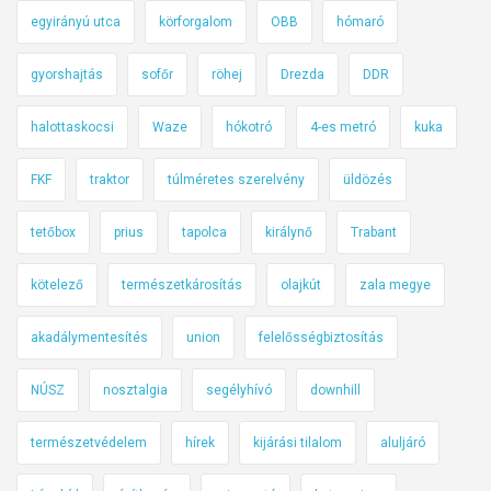
egyirányú utca
körforgalom
OBB
hómaró
k
o
gyorshajtás
sofőr
röhej
Drezda
DDR
l
ó
halottaskocsi
Waze
hókotró
4-es metró
kuka
h
e
FKF
traktor
túlméretes szerelvény
üldözés
l
y
tetőbox
prius
tapolca
királynő
Trabant
e
n
kötelező
természetkárosítás
olajkút
zala megye
s
akadálymentesítés
union
felelősségbiztosítás
z
a
NÚSZ
nosztalgia
segélyhívó
downhill
b
á
természetvédelem
hírek
kijárási tilalom
aluljáró
l
y