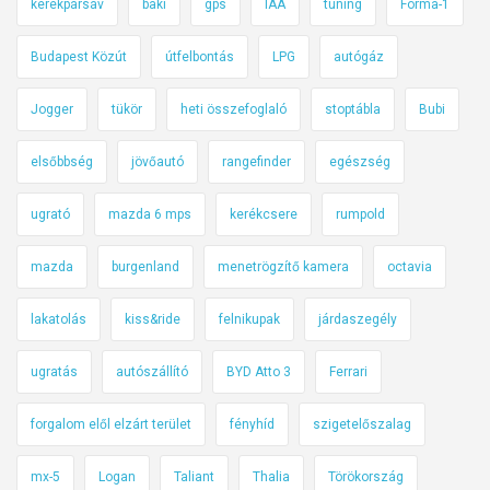
kerékpársáv
baki
gps
IAA
tuning
Forma-1
Budapest Közút
útfelbontás
LPG
autógáz
Jogger
tükör
heti összefoglaló
stoptábla
Bubi
elsőbbség
jövőautó
rangefinder
egészség
ugrató
mazda 6 mps
kerékcsere
rumpold
mazda
burgenland
menetrögzítő kamera
octavia
lakatolás
kiss&ride
felnikupak
járdaszegély
ugratás
autószállító
BYD Atto 3
Ferrari
forgalom elől elzárt terület
fényhíd
szigetelőszalag
mx-5
Logan
Taliant
Thalia
Törökország