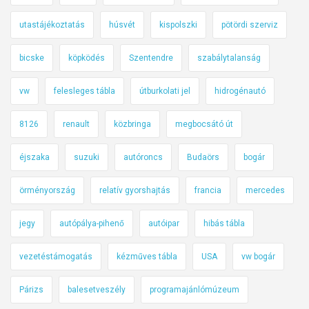
utastájékoztatás
húsvét
kispolszki
pötördi szerviz
bicske
köpködés
Szentendre
szabálytalanság
vw
felesleges tábla
útburkolati jel
hidrogénautó
8126
renault
közbringa
megbocsátó út
éjszaka
suzuki
autóroncs
Budaörs
bogár
örményország
relatív gyorshajtás
francia
mercedes
jegy
autópálya-pihenő
autóipar
hibás tábla
vezetéstámogatás
kézműves tábla
USA
vw bogár
Párizs
balesetveszély
programajánlómúzeum