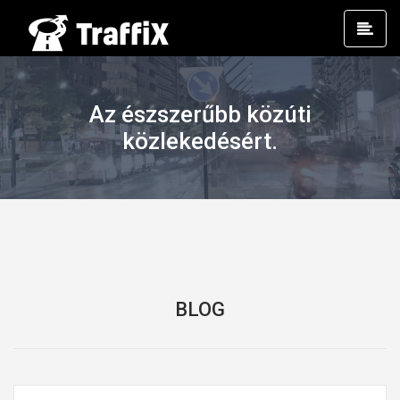
Prim
Men
Az észszerűbb közúti
közlekedésért.
BLOG