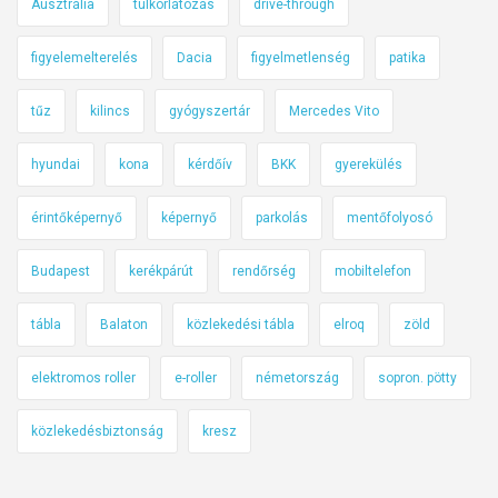
Ausztrália
túlkorlátozás
drive-through
figyelemelterelés
Dacia
figyelmetlenség
patika
tűz
kilincs
gyógyszertár
Mercedes Vito
hyundai
kona
kérdőív
BKK
gyerekülés
érintőképernyő
képernyő
parkolás
mentőfolyosó
Budapest
kerékpárút
rendőrség
mobiltelefon
tábla
Balaton
közlekedési tábla
elroq
zöld
elektromos roller
e-roller
németország
sopron. pötty
közlekedésbiztonság
kresz