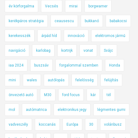
év körforgalma
Vecsés
mirai
borgwarner
kerékpáros stratégia
ceausescu
bukkanó
babakocsi
kerekesszék
árpád híd
innováció
elektromos jármű
navigáció
karlobag
kortrijk
vonat
Svájc
iaa 2024
buszsáv
forgalommal szemben
Honda
mini
wales
autólopás
felelősség
felújítás
önvezető autó
M30
ford focus
kár
tél
mol
autómatrica
elektronikus jegy
légmentes gumi
vadveszély
koccanás
Európa
30
volánbusz