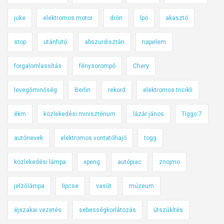
juke
elektromos motor
drón
lpö
akasztó
stop
utánfutó
abszurdisztán
napelem
forgalomlassítás
fénysorompó
Chery
levegőminőség
Berlin
rekord
elektromos tricikli
ékm
közlekedési minisztérium
lázár jános
Tiggo 7
autónevek
elektromos vontatóhajó
togg
közlekedési lámpa
xpeng
autópiac
znojmo
jelzőlámpa
lipcse
vasút
múzeum
éjszakai vezetés
sebességkorlátozás
útszűkítés