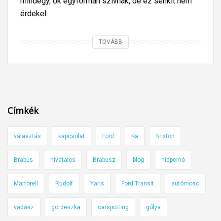
mindegy, ők egyformán szívnak, de ez senkit nem
érdekel.
M
TOVÁBB
o
z
g
á
s
Címkék
s
é
választás
kapcsolat
Ford
Ka
Brixton
r
ü
Brabus
hivatalos
Brabusz
blog
hídpornó
l
t
Martorell
Rudolf
Yaris
Ford Transit
autómosó
p
a
vadász
gördeszka
carspotting
gólya
r