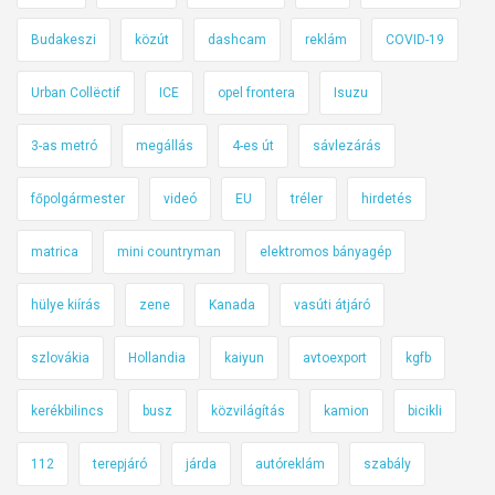
Budakeszi
közút
dashcam
reklám
COVID-19
Urban Collëctif
ICE
opel frontera
Isuzu
3-as metró
megállás
4-es út
sávlezárás
főpolgármester
videó
EU
tréler
hirdetés
matrica
mini countryman
elektromos bányagép
hülye kiírás
zene
Kanada
vasúti átjáró
szlovákia
Hollandia
kaiyun
avtoexport
kgfb
kerékbilincs
busz
közvilágítás
kamion
bicikli
112
terepjáró
járda
autóreklám
szabály