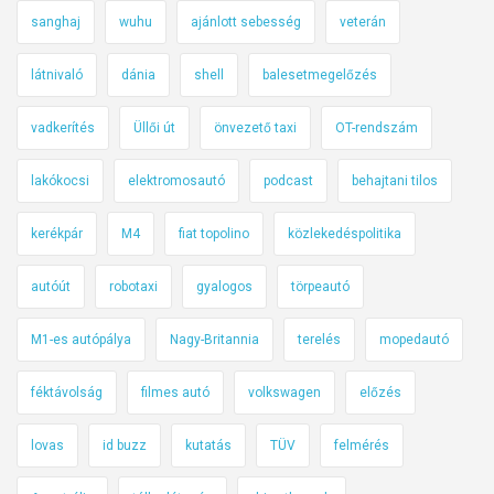
sanghaj
wuhu
ajánlott sebesség
veterán
látnivaló
dánia
shell
balesetmegelőzés
vadkerítés
Üllői út
önvezető taxi
OT-rendszám
lakókocsi
elektromosautó
podcast
behajtani tilos
kerékpár
M4
fiat topolino
közlekedéspolitika
autóút
robotaxi
gyalogos
törpeautó
M1-es autópálya
Nagy-Britannia
terelés
mopedautó
féktávolság
filmes autó
volkswagen
előzés
lovas
id buzz
kutatás
TÜV
felmérés