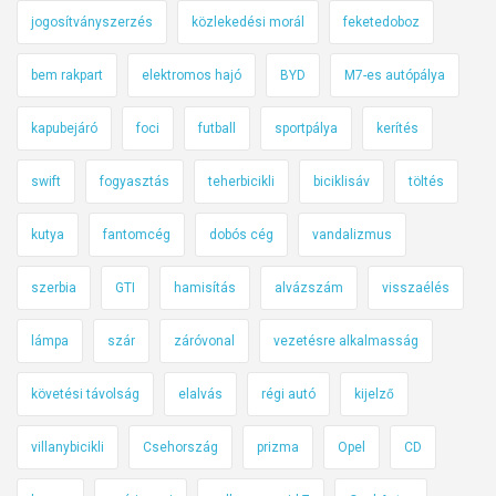
jogosítványszerzés
közlekedési morál
feketedoboz
bem rakpart
elektromos hajó
BYD
M7-es autópálya
kapubejáró
foci
futball
sportpálya
kerítés
swift
fogyasztás
teherbicikli
biciklisáv
töltés
kutya
fantomcég
dobós cég
vandalizmus
szerbia
GTI
hamisítás
alvázszám
visszaélés
lámpa
szár
záróvonal
vezetésre alkalmasság
követési távolság
elalvás
régi autó
kijelző
villanybicikli
Csehország
prizma
Opel
CD