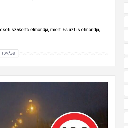
eseti szakértő elmondja, miért. És azt is elmondja,
N
TOVÁBB
e
m
c
s
a
k
M
a
g
y