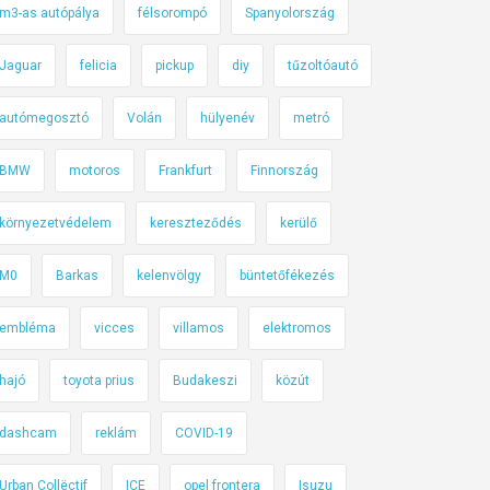
m3-as autópálya
félsorompó
Spanyolország
Jaguar
felicia
pickup
diy
tűzoltóautó
autómegosztó
Volán
hülyenév
metró
BMW
motoros
Frankfurt
Finnország
környezetvédelem
kereszteződés
kerülő
M0
Barkas
kelenvölgy
büntetőfékezés
embléma
vicces
villamos
elektromos
hajó
toyota prius
Budakeszi
közút
dashcam
reklám
COVID-19
Urban Collëctif
ICE
opel frontera
Isuzu