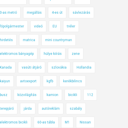
3-as metró
megállás
4-es út
sávlezárás
főpolgármester
videó
EU
tréler
hirdetés
matrica
mini countryman
elektromos bányagép
hülye kiírás
zene
Kanada
vasúti átjáró
szlovákia
Hollandia
kaiyun
avtoexport
kgfb
kerékbilincs
busz
közvilágítás
kamion
bicikli
112
terepjáró
járda
autóreklám
szabály
elektromos bicikli
60-as tábla
M1
Nissan