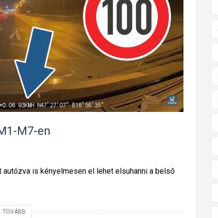
a
r
o
r
s
z
á
g
o
n
 M1-M7-en
g
o
n
autózva is kényelmesen el lehet elsuhanni a belső
d
a
b
J
TOVÁBB
e