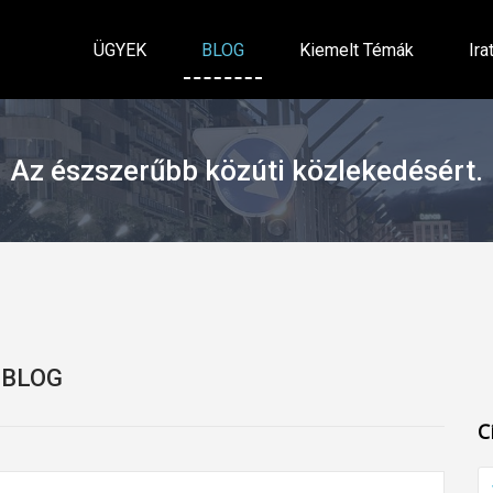
ÜGYEK
BLOG
Kiemelt Témák
Ira
Az észszerűbb közúti közlekedésért.
BLOG
C