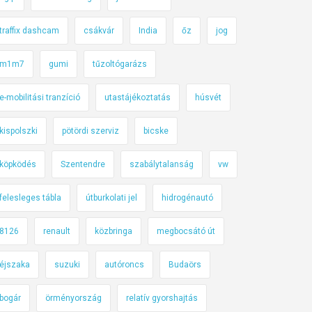
traffix dashcam
csákvár
India
őz
jog
m1m7
gumi
tűzoltógarázs
e-mobilitási tranzíció
utastájékoztatás
húsvét
kispolszki
pötördi szerviz
bicske
köpködés
Szentendre
szabálytalanság
vw
felesleges tábla
útburkolati jel
hidrogénautó
8126
renault
közbringa
megbocsátó út
éjszaka
suzuki
autóroncs
Budaörs
bogár
örményország
relatív gyorshajtás