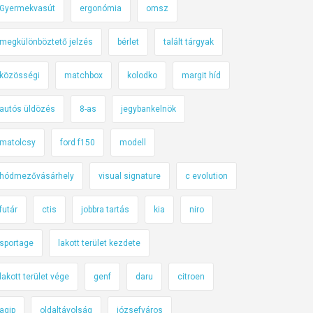
Gyermekvasút
ergonómia
omsz
megkülönböztető jelzés
bérlet
talált tárgyak
közösségi
matchbox
kolodko
margit híd
autós üldözés
8-as
jegybankelnök
matolcsy
ford f150
modell
hódmezővásárhely
visual signature
c evolution
futár
ctis
jobbra tartás
kia
niro
sportage
lakott terület kezdete
lakott terület vége
genf
daru
citroen
agip
oldaltávolság
józsefváros