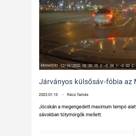
Járványos külsősáv-fóbia az
2023.01.13.
Rácz Tamás
Jócskán a megengedett maximum tempó alatt 
sávokban tötymörgők mellett.