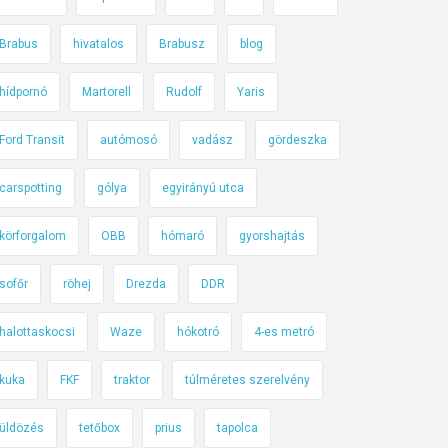
Brabus
hivatalos
Brabusz
blog
hídpornó
Martorell
Rudolf
Yaris
Ford Transit
autómosó
vadász
gördeszka
carspotting
gólya
egyirányú utca
körforgalom
OBB
hómaró
gyorshajtás
sofőr
röhej
Drezda
DDR
halottaskocsi
Waze
hókotró
4-es metró
kuka
FKF
traktor
túlméretes szerelvény
üldözés
tetőbox
prius
tapolca