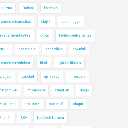
királynő
Trabant
kötelező
természetkárosítás
olajkút
zala megye
akadálymentesítés
union
felelősségbiztosítás
NÚSZ
nosztalgia
segélyhívó
downhill
természetvédelem
hírek
kijárási tilalom
aluljáró
Lánchíd
építkezés
mixerautó
betonmixer
mixerkocsi
street art
libegő
MOL Limo
trolibusz
sorompó
alagút
1-es út
BKV
fedélzeti kamera