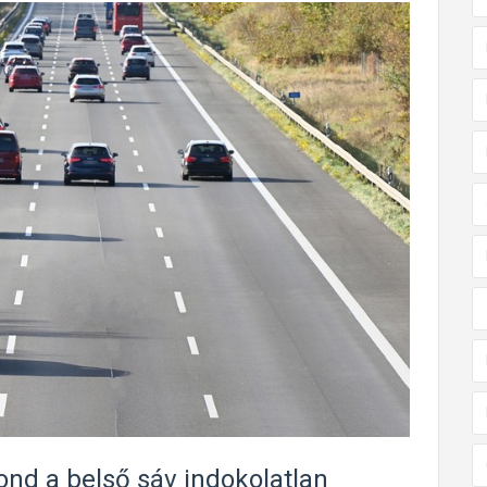
d a belső sáv indokolatlan