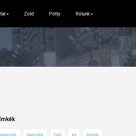
ttár
Zöld
Pötty
Rólunk
ímkék
választás
kapcsolat
Ford
Ka
Brixton