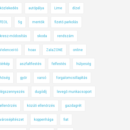
közlekedés
autópálya
Lime
dízel
FEOL
5g
mentők
fizető parkolás
kresz-módosítás
skoda
rendszám
Velencei-tó
hoax
ZalaZONE
online
térkép
aszfaltfestés
felfestés
hülyeség
hőség
győr
varsó
forgalomcsillapítás
légszennyezés
dugódíj
levegő munkacsoport
ellenőrzés
közúti ellenőrzés
gazdagrét
városépítészet
koppenhága
fiat