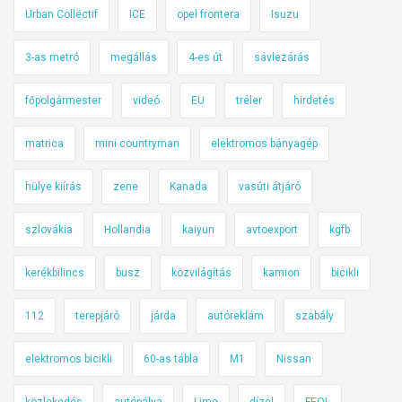
Urban Collëctif
ICE
opel frontera
Isuzu
!
t
k
3-as metró
megállás
4-es út
sávlezárás
o
z
főpolgármester
videó
EU
tréler
hirdetés
n
i
matrica
mini countryman
elektromos bányagép
!
hülye kiírás
zene
Kanada
vasúti átjáró
szlovákia
Hollandia
kaiyun
avtoexport
kgfb
kerékbilincs
busz
közvilágítás
kamion
bicikli
112
terepjáró
járda
autóreklám
szabály
elektromos bicikli
60-as tábla
M1
Nissan
közlekedés
autópálya
Lime
dízel
FEOL