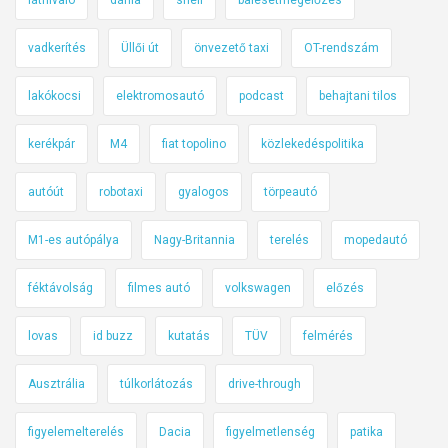
vadkerítés
Üllői út
önvezető taxi
OT-rendszám
lakókocsi
elektromosautó
podcast
behajtani tilos
kerékpár
M4
fiat topolino
közlekedéspolitika
autóút
robotaxi
gyalogos
törpeautó
M1-es autópálya
Nagy-Britannia
terelés
mopedautó
féktávolság
filmes autó
volkswagen
előzés
lovas
id buzz
kutatás
TÜV
felmérés
Ausztrália
túlkorlátozás
drive-through
figyelemelterelés
Dacia
figyelmetlenség
patika