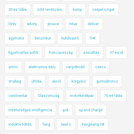
30-as tábla
zöld rendszám
komp
csepel-sziget
lórév
adony
proace
hilux
deliver
agymotor
benzinkút
kukásautó
THK
figyelmetlen sofőr
Franciaország
sávváltás
37-es út
antric
elektromos daru
cargobicikli
casco
strabag
úthiba
akció
körgyűrű
gumiabroncs
continental
Olaszország
motorkerékpár
70-es tábla
mesterséges intelligencia
gck
up and charge
induktív töltés
Tang
Seal U
Yangwang U8