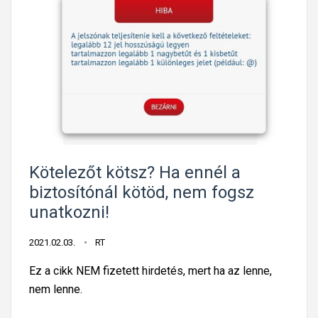
ó
e
l
l
m
t
i
é
n
r
d
ő
e
k
n
ö
s
t
Kötelezőt kötsz? Ha ennél a
p
e
biztosítónál kötöd, nem fogsz
a
l
unatkozni!
n
e
y
z
2021.02.03.
RT
o
ő
l
Ez a cikk NEM fizetett hirdetés, mert ha az lenne,
f
u
nem lenne.
e
t
l