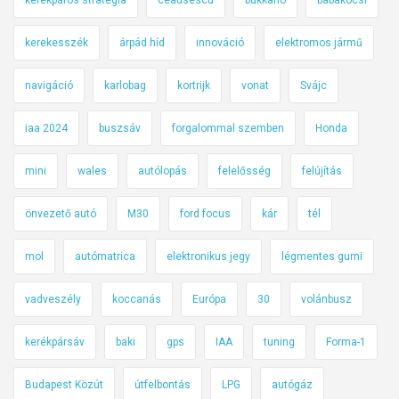
kerekesszék
árpád híd
innováció
elektromos jármű
navigáció
karlobag
kortrijk
vonat
Svájc
iaa 2024
buszsáv
forgalommal szemben
Honda
mini
wales
autólopás
felelősség
felújítás
önvezető autó
M30
ford focus
kár
tél
mol
autómatrica
elektronikus jegy
légmentes gumi
vadveszély
koccanás
Európa
30
volánbusz
kerékpársáv
baki
gps
IAA
tuning
Forma-1
Budapest Közút
útfelbontás
LPG
autógáz