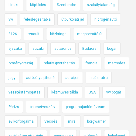
bicske
köpködés
Szentendre
szabálytalanság
vw
felesleges tábla
útburkolati jel
hidrogénautó
8126
renault
közbringa
megbocsátó út
éjszaka
suzuki
autóroncs
Budaörs
bogár
örményország
relatív gyorshajtás
francia
mercedes
jegy
autópálya-pihenő
autóipar
hibás tábla
vezetéstámogatás
kézműves tábla
USA
vw bogár
Párizs
balesetveszély
programajánlómúzeum
év körforgalma
Vecsés
mirai
borgwarner
kerékpáros stratégia
ceausescu
bukkanó
babakocsi