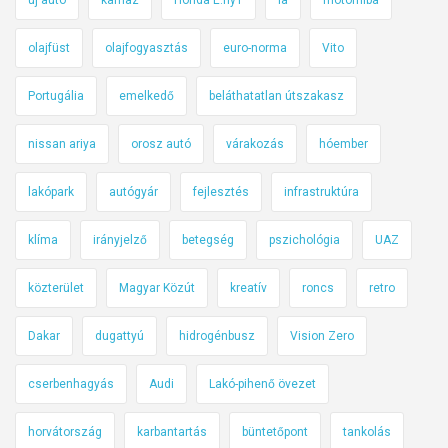
olajfüst
olajfogyasztás
euro-norma
Vito
Portugália
emelkedő
beláthatatlan útszakasz
nissan ariya
orosz autó
várakozás
hóember
lakópark
autógyár
fejlesztés
infrastruktúra
klíma
irányjelző
betegség
pszichológia
UAZ
közterület
Magyar Közút
kreatív
roncs
retro
Dakar
dugattyú
hidrogénbusz
Vision Zero
cserbenhagyás
Audi
Lakó-pihenő övezet
horvátország
karbantartás
büntetőpont
tankolás