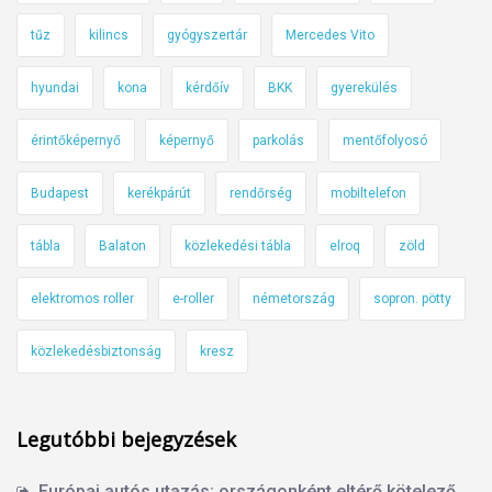
tűz
kilincs
gyógyszertár
Mercedes Vito
hyundai
kona
kérdőív
BKK
gyerekülés
érintőképernyő
képernyő
parkolás
mentőfolyosó
Budapest
kerékpárút
rendőrség
mobiltelefon
tábla
Balaton
közlekedési tábla
elroq
zöld
elektromos roller
e-roller
németország
sopron. pötty
közlekedésbiztonság
kresz
Legutóbbi bejegyzések
Európai autós utazás: országonként eltérő kötelező