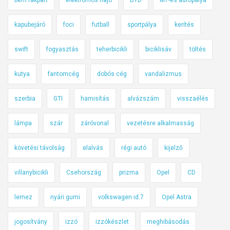
kapubejáró
foci
futball
sportpálya
kerítés
swift
fogyasztás
teherbicikli
biciklisáv
töltés
kutya
fantomcég
dobós cég
vandalizmus
szerbia
GTI
hamisítás
alvázszám
visszaélés
lámpa
szár
záróvonal
vezetésre alkalmasság
követési távolság
elalvás
régi autó
kijelző
villanybicikli
Csehország
prizma
Opel
CD
lemez
nyári gumi
volkswagen id.7
Opel Astra
jogosítvány
izzó
izzókészlet
meghibásodás