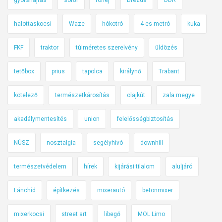
i
e
n
b
n
halottaskocsi
Waze
hókotró
4-es metró
kuka
a
n
n
é
FKF
traktor
túlméretes szerelvény
üldözés
k
l
e
a
tetőbox
prius
tapolca
királynő
Trabant
l
b
l
i
kötelező
természetkárosítás
olajkút
zala megye
l
z
e
akadálymentesítés
union
felelősségbiztosítás
t
n
o
NÚSZ
nosztalgia
segélyhívó
downhill
n
s
i
í
természetvédelem
hírek
kijárási tilalom
aluljáró
e
t
g
ó
Lánchíd
építkezés
mixerautó
betonmixer
y
n
s
á
mixerkocsi
street art
libegő
MOL Limo
á