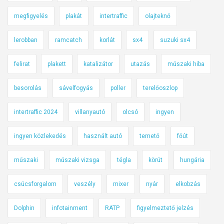
megfigyelés
plakát
intertraffic
olajteknő
lerobban
ramcatch
korlát
sx4
suzuki sx4
felirat
plakett
katalizátor
utazás
műszaki hiba
besorolás
sávelfogyás
poller
terelőoszlop
intertraffic 2024
villanyautó
olcsó
ingyen
ingyen közlekedés
használt autó
temető
főút
műszaki
műszaki vizsga
tégla
körút
hungária
csúcsforgalom
veszély
mixer
nyár
elkobzás
Dolphin
infotainment
RATP
figyelmeztető jelzés