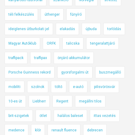
téli felkészülés
úthenger
fűnyíró
ideiglenes útburkolati jel
elakadás
újbuda
torlódás
Magyar Autóklub
ORFK
talicska
tengeralattjáró
traffipack
traffipax
önjáró akkumulátor
Porsche Guinness rekord
gyorsforgalmi út
buszmegálló
mobiliti
szolnok
töltő
e-autó
pilisvörösvár
10-es út
Liebherr
Regent
megállni tilos
brit-szigetek
ötlet
halálos baleset
ittas vezetés
medence
klór
renault fluence
debrecen