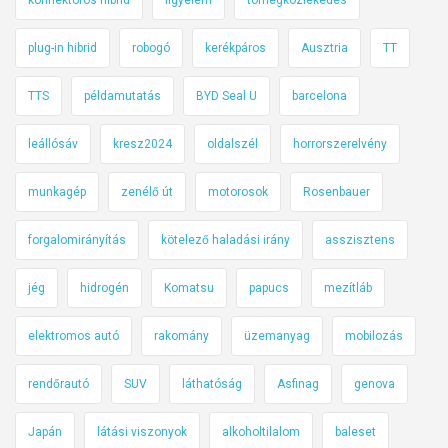
plug-in hibrid
robogó
kerékpáros
Ausztria
TT
TTS
példamutatás
BYD Seal U
barcelona
leállósáv
kresz2024
oldalszél
horrorszerelvény
munkagép
zenélő út
motorosok
Rosenbauer
forgalomirányítás
kötelező haladási irány
asszisztens
jég
hidrogén
Komatsu
papucs
mezítláb
elektromos autó
rakomány
üzemanyag
mobilozás
rendőrautó
SUV
láthatóság
Asfinag
genova
Japán
látási viszonyok
alkoholtilalom
baleset