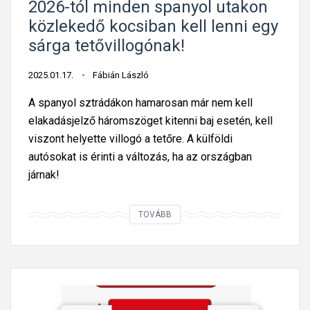
t
2026-tól minden spanyol utakon
a
közlekedő kocsiban kell lenni egy
z
sárga tetővillogónak!
á
s
2025.01.17.
Fábián László
:
A spanyol sztrádákon hamarosan már nem kell
o
elakadásjelző háromszöget kitenni baj esetén, kell
r
viszont helyette villogó a tetőre. A külföldi
s
autósokat is érinti a változás, ha az országban
z
járnak!
á
g
2
TOVÁBB
o
0
n
2
k
6
é
-
n
t
t