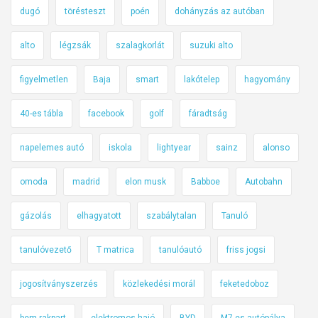
dugó
törésteszt
poén
dohányzás az autóban
alto
légzsák
szalagkorlát
suzuki alto
figyelmetlen
Baja
smart
lakótelep
hagyomány
40-es tábla
facebook
golf
fáradtság
napelemes autó
iskola
lightyear
sainz
alonso
omoda
madrid
elon musk
Babboe
Autobahn
gázolás
elhagyatott
szabálytalan
Tanuló
tanulóvezető
T matrica
tanulóautó
friss jogsi
jogosítványszerzés
közlekedési morál
feketedoboz
bem rakpart
elektromos hajó
BYD
M7-es autópálya