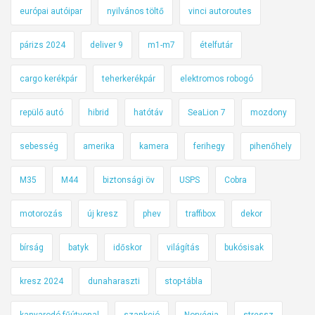
európai autóipar
nyilvános töltő
vinci autoroutes
párizs 2024
deliver 9
m1-m7
ételfutár
cargo kerékpár
teherkerékpár
elektromos robogó
repülő autó
hibrid
hatótáv
SeaLion 7
mozdony
sebesség
amerika
kamera
ferihegy
pihenőhely
M35
M44
biztonsági öv
USPS
Cobra
motorozás
új kresz
phev
traffibox
dekor
bírság
batyk
időskor
világítás
bukósisak
kresz 2024
dunaharaszti
stop-tábla
kanyarodó fűútvonal
szankció
Norvégia
stressz