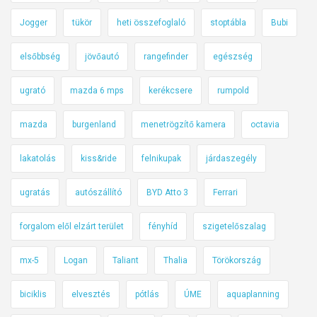
Jogger
tükör
heti összefoglaló
stoptábla
Bubi
elsőbbség
jövőautó
rangefinder
egészség
ugrató
mazda 6 mps
kerékcsere
rumpold
mazda
burgenland
menetrögzítő kamera
octavia
lakatolás
kiss&ride
felnikupak
járdaszegély
ugratás
autószállító
BYD Atto 3
Ferrari
forgalom elől elzárt terület
fényhíd
szigetelőszalag
mx-5
Logan
Taliant
Thalia
Törökország
biciklis
elvesztés
pótlás
ÚME
aquaplanning