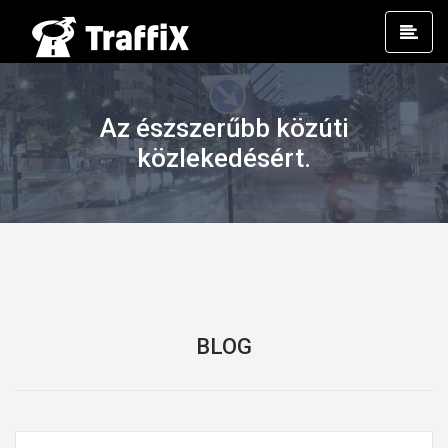
Prim
Men
Az észszerűbb közúti
közlekedésért.
BLOG