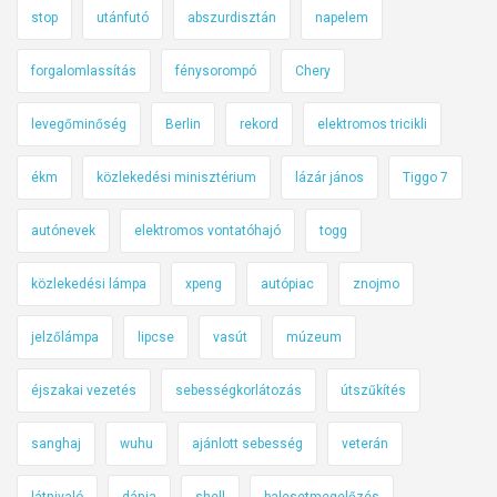
stop
utánfutó
abszurdisztán
napelem
forgalomlassítás
fénysorompó
Chery
levegőminőség
Berlin
rekord
elektromos tricikli
ékm
közlekedési minisztérium
lázár jános
Tiggo 7
autónevek
elektromos vontatóhajó
togg
közlekedési lámpa
xpeng
autópiac
znojmo
jelzőlámpa
lipcse
vasút
múzeum
éjszakai vezetés
sebességkorlátozás
útszűkítés
sanghaj
wuhu
ajánlott sebesség
veterán
látnivaló
dánia
shell
balesetmegelőzés