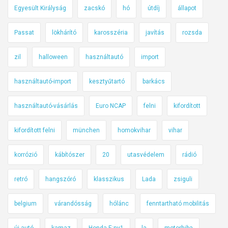
Egyesült Királyság
zacskó
hó
útdíj
állapot
Passat
lökhárító
karosszéria
javítás
rozsda
zil
halloween
használtautó
import
használtautó-import
kesztyűtartó
barkács
használtautó-vásárlás
Euro NCAP
felni
kifordított
kifordított felni
münchen
homokvihar
vihar
korrózió
kábítószer
20
utasvédelem
rádió
retró
hangszóró
klasszikus
Lada
zsiguli
belgium
várandósság
hólánc
fenntartható mobilitás
új autó
kamaz
Honda E:ny1
la
motorhiba