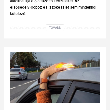
autóknál írja elő a tűzoltó készüléket. Az
elsősegély-doboz és izzókészlet sem mindenhol
kötelező.
E
TOVÁBB
u
r
ó
p
a
i
a
u
t
ó
s
u