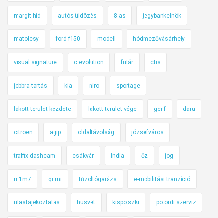
margit híd
autós üldözés
8-as
jegybankelnök
matolcsy
ford f150
modell
hódmezővásárhely
visual signature
c evolution
futár
ctis
jobbra tartás
kia
niro
sportage
lakott terület kezdete
lakott terület vége
genf
daru
citroen
agip
oldaltávolság
józsefváros
traffix dashcam
csákvár
India
őz
jog
m1m7
gumi
tűzoltógarázs
e-mobilitási tranzíció
utastájékoztatás
húsvét
kispolszki
pötördi szerviz