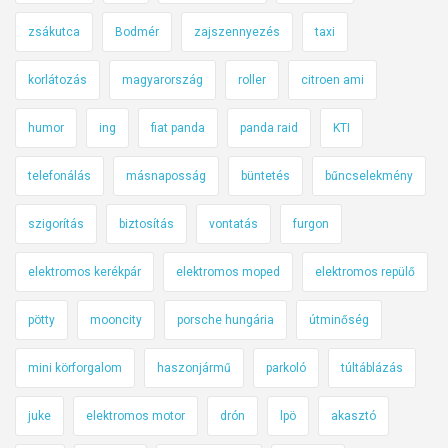
zsákutca
Bodmér
zajszennyezés
taxi
korlátozás
magyarország
roller
citroen ami
humor
ing
fiat panda
panda raid
KTI
telefonálás
másnaposság
büntetés
bűncselekmény
szigorítás
biztosítás
vontatás
furgon
elektromos kerékpár
elektromos moped
elektromos repülő
pötty
mooncity
porsche hungária
útminőség
mini körforgalom
haszonjármű
parkoló
túltáblázás
juke
elektromos motor
drón
lpö
akasztó