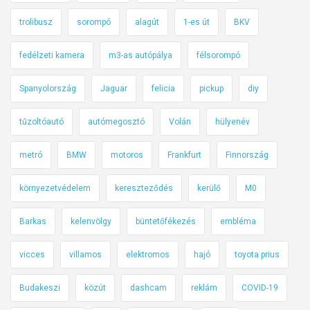
l
r
k
trolibusz
sorompó
alagút
1-es út
BKV
g
ö
a
t
fedélzeti kamera
m3-as autópálya
félsorompó
t
ö
e
Spanyolország
Jaguar
felicia
pickup
diy
d
t
,
tűzoltóautó
autómegosztó
Volán
hülyenév
ő
n
v
e
metró
BMW
motoros
Frankfurt
Finnország
i
m
l
f
környezetvédelem
kereszteződés
kerülő
M0
l
o
o
g
Barkas
kelenvölgy
büntetőfékezés
embléma
g
s
ó
z
vicces
villamos
elektromos
hajó
toyota prius
n
u
a
Budakeszi
közút
dashcam
reklám
COVID-19
n
k
a