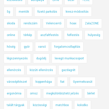
5g
mentők
fizető parkolás
kresz-módosítás
skoda
rendszám
Velencei-tó
hoax
ZalaZONE
online
térkép
aszfaltfestés
felfestés
hülyeség
hőség
győr
varsó
forgalomcsillapítás
légszennyezés
dugódíj
levegő munkacsoport
ellenőrzés
közúti ellenőrzés
gazdagrét
városépítészet
koppenhága
fiat
Gyermekvasút
ergonómia
omsz
megkülönböztető jelzés
bérlet
talált tárgyak
közösségi
matchbox
kolodko