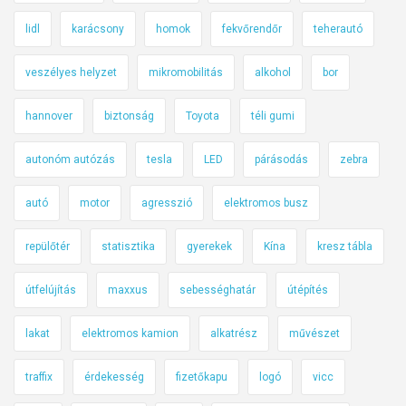
lidl
karácsony
homok
fekvőrendőr
teherautó
veszélyes helyzet
mikromobilitás
alkohol
bor
hannover
biztonság
Toyota
téli gumi
autonóm autózás
tesla
LED
párásodás
zebra
autó
motor
agresszió
elektromos busz
repülőtér
statisztika
gyerekek
Kína
kresz tábla
útfelújítás
maxxus
sebességhatár
útépítés
lakat
elektromos kamion
alkatrész
művészet
traffix
érdekesség
fizetőkapu
logó
vicc