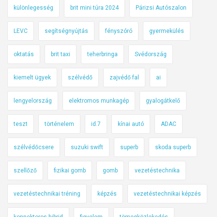
különlegesség
brit mini túra 2024
Párizsi Autószalon
LEVC
segítségnyújtás
fényszóró
gyermekülés
oktatás
brit taxi
teherbringa
Svédország
kiemelt ügyek
szélvédő
zajvédő fal
ai
lengyelország
elektromos munkagép
gyalogátkelő
teszt
történelem
id.7
kínai autó
ADAC
szélvédőcsere
suzuki swift
superb
skoda superb
szellőző
fizikai gomb
gomb
vezetéstechnika
vezetéstechnikai tréning
képzés
vezetéstechnikai képzés
konnektoros hibrid
figyelem
tömegközlekedés