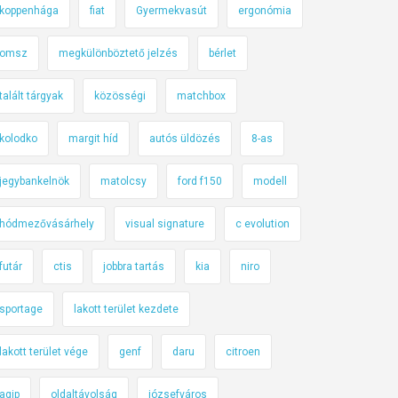
koppenhága
fiat
Gyermekvasút
ergonómia
omsz
megkülönböztető jelzés
bérlet
talált tárgyak
közösségi
matchbox
kolodko
margit híd
autós üldözés
8-as
jegybankelnök
matolcsy
ford f150
modell
hódmezővásárhely
visual signature
c evolution
futár
ctis
jobbra tartás
kia
niro
sportage
lakott terület kezdete
lakott terület vége
genf
daru
citroen
agip
oldaltávolság
józsefváros