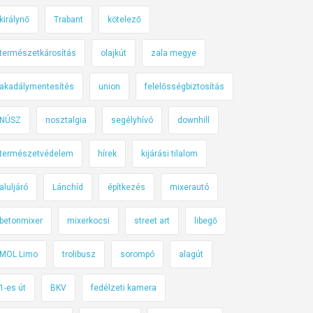
királynő
Trabant
kötelező
természetkárosítás
olajkút
zala megye
akadálymentesítés
union
felelősségbiztosítás
NÚSZ
nosztalgia
segélyhívó
downhill
természetvédelem
hírek
kijárási tilalom
aluljáró
Lánchíd
építkezés
mixerautó
betonmixer
mixerkocsi
street art
libegő
MOL Limo
trolibusz
sorompó
alagút
1-es út
BKV
fedélzeti kamera