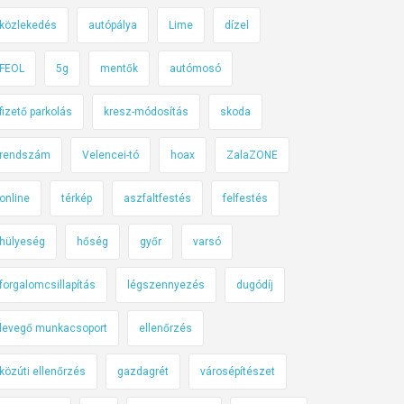
közlekedés
autópálya
Lime
dízel
FEOL
5g
mentők
autómosó
fizető parkolás
kresz-módosítás
skoda
rendszám
Velencei-tó
hoax
ZalaZONE
online
térkép
aszfaltfestés
felfestés
hülyeség
hőség
győr
varsó
forgalomcsillapítás
légszennyezés
dugódíj
levegő munkacsoport
ellenőrzés
közúti ellenőrzés
gazdagrét
városépítészet