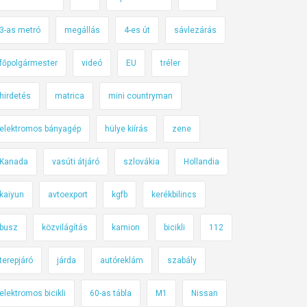
3-as metró
megállás
4-es út
sávlezárás
főpolgármester
videó
EU
tréler
hirdetés
matrica
mini countryman
elektromos bányagép
hülye kiírás
zene
Kanada
vasúti átjáró
szlovákia
Hollandia
kaiyun
avtoexport
kgfb
kerékbilincs
busz
közvilágítás
kamion
bicikli
112
terepjáró
járda
autóreklám
szabály
elektromos bicikli
60-as tábla
M1
Nissan