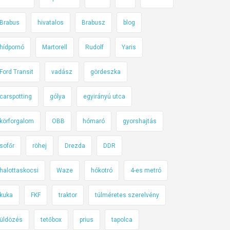
Brabus
hivatalos
Brabusz
blog
hídpornó
Martorell
Rudolf
Yaris
Ford Transit
vadász
gördeszka
carspotting
gólya
egyirányú utca
körforgalom
OBB
hómaró
gyorshajtás
sofőr
röhej
Drezda
DDR
halottaskocsi
Waze
hókotró
4-es metró
kuka
FKF
traktor
túlméretes szerelvény
üldözés
tetőbox
prius
tapolca