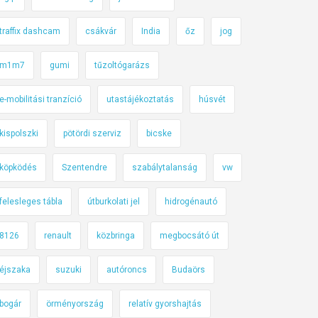
traffix dashcam
csákvár
India
őz
jog
m1m7
gumi
tűzoltógarázs
e-mobilitási tranzíció
utastájékoztatás
húsvét
kispolszki
pötördi szerviz
bicske
köpködés
Szentendre
szabálytalanság
vw
felesleges tábla
útburkolati jel
hidrogénautó
8126
renault
közbringa
megbocsátó út
éjszaka
suzuki
autóroncs
Budaörs
bogár
örményország
relatív gyorshajtás