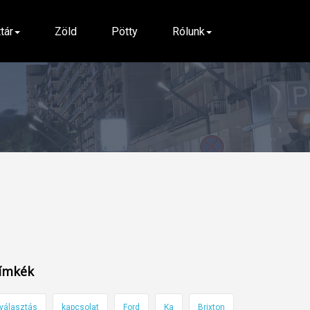
ttár
Zöld
Pötty
Rólunk
ímkék
választás
kapcsolat
Ford
Ka
Brixton