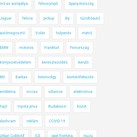
m3-as autópálya
félsorompó
Spanyolország
Jaguar
felicia
pickup
diy
tűzoltóautó
autómegosztó
Volán
hülyenév
metró
BMW
motoros
Frankfurt
Finnország
környezetvédelem
kereszteződés
kerülő
M0
Barkas
kelenvölgy
büntetőfékezés
embléma
vicces
villamos
elektromos
hajó
toyota prius
Budakeszi
közút
dashcam
reklám
COVID-19
Urban Collëctif
ICE
opel frontera
Isuzu