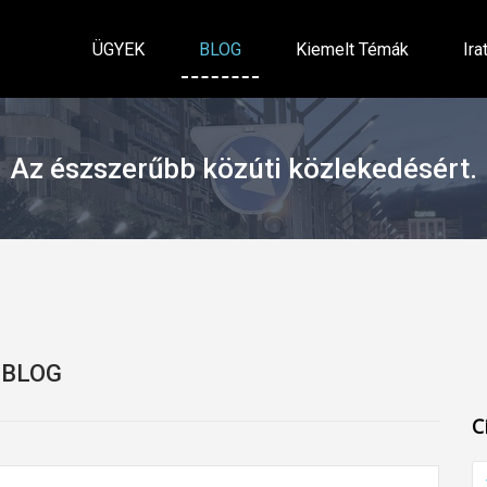
ÜGYEK
BLOG
Kiemelt Témák
Ira
Az észszerűbb közúti közlekedésért.
BLOG
C