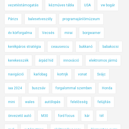
vezetéstámogatás
kézműves tábla
USA
vw bogár
Párizs
balesetveszély
programajánlómúzeum
év körforgalma
Vecsés
mirai
borgwarner
kerékpáros stratégia
ceausescu
bukkanó
babakocsi
kerekesszék
árpád híd
innováció
elektromos jármű
navigáció
karlobag
kortrijk
vonat
Svájc
iaa 2024
buszsáv
forgalommal szemben
Honda
mini
wales
autólopás
felelősség
felújítás
önvezető autó
M30
ford focus
kár
tél