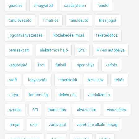
gázolás
elhagyatott
szabálytalan
Tanuló
tanulóvezető
T matrica
tanulóautó
friss jogsi
jogosítványszerzés
közlekedési morál
feketedoboz
bem rakpart
elektromos hajó
BYD
M7-es autópálya
kapubejáró
foci
futball
sportpálya
kerítés
swift
fogyasztás
teherbicikli
biciklisáv
töltés
kutya
fantomcég
dobós cég
vandalizmus
szerbia
GTI
hamisítás
alvázszám
visszaélés
lámpa
szár
záróvonal
vezetésre alkalmasság