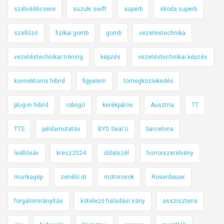
szélvédőcsere
suzuki swift
superb
skoda superb
szellőző
fizikai gomb
gomb
vezetéstechnika
vezetéstechnikai tréning
képzés
vezetéstechnikai képzés
konnektoros hibrid
figyelem
tömegközlekedés
plug-in hibrid
robogó
kerékpáros
Ausztria
TT
TTS
példamutatás
BYD Seal U
barcelona
leállósáv
kresz2024
oldalszél
horrorszerelvény
munkagép
zenélő út
motorosok
Rosenbauer
forgalomirányítás
kötelező haladási irány
asszisztens