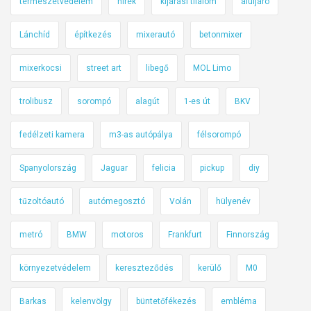
természetvédelem
hírek
kijárási tilalom
aluljáró
0
2
Lánchíd
építkezés
mixerautó
betonmixer
5
,
mixerkocsi
street art
libegő
MOL Limo
2
.
trolibusz
sorompó
alagút
1-es út
BKV
h
é
fedélzeti kamera
m3-as autópálya
félsorompó
t
Spanyolország
Jaguar
felicia
pickup
diy
tűzoltóautó
autómegosztó
Volán
hülyenév
metró
BMW
motoros
Frankfurt
Finnország
környezetvédelem
kereszteződés
kerülő
M0
Barkas
kelenvölgy
büntetőfékezés
embléma