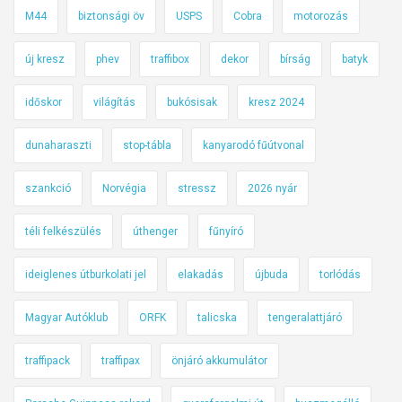
M44
biztonsági öv
USPS
Cobra
motorozás
új kresz
phev
traffibox
dekor
bírság
batyk
időskor
világítás
bukósisak
kresz 2024
dunaharaszti
stop-tábla
kanyarodó fűútvonal
szankció
Norvégia
stressz
2026 nyár
téli felkészülés
úthenger
fűnyíró
ideiglenes útburkolati jel
elakadás
újbuda
torlódás
Magyar Autóklub
ORFK
talicska
tengeralattjáró
traffipack
traffipax
önjáró akkumulátor