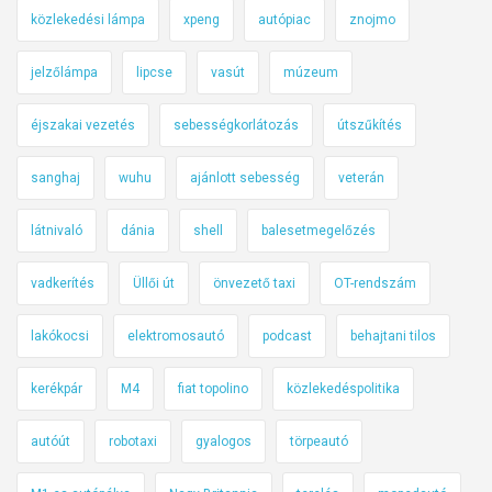
közlekedési lámpa
xpeng
autópiac
znojmo
jelzőlámpa
lipcse
vasút
múzeum
éjszakai vezetés
sebességkorlátozás
útszűkítés
sanghaj
wuhu
ajánlott sebesség
veterán
látnivaló
dánia
shell
balesetmegelőzés
vadkerítés
Üllői út
önvezető taxi
OT-rendszám
lakókocsi
elektromosautó
podcast
behajtani tilos
kerékpár
M4
fiat topolino
közlekedéspolitika
autóút
robotaxi
gyalogos
törpeautó