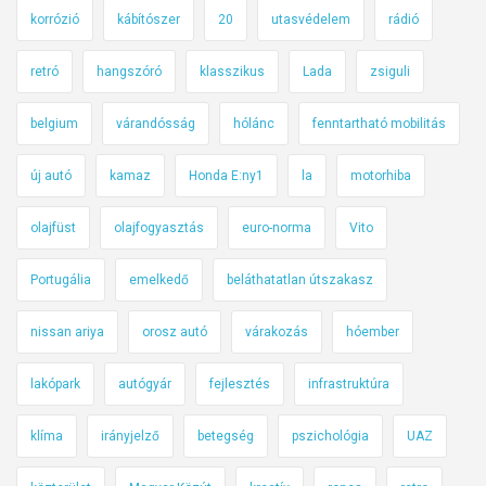
korrózió
kábítószer
20
utasvédelem
rádió
retró
hangszóró
klasszikus
Lada
zsiguli
belgium
várandósság
hólánc
fenntartható mobilitás
új autó
kamaz
Honda E:ny1
la
motorhiba
olajfüst
olajfogyasztás
euro-norma
Vito
Portugália
emelkedő
beláthatatlan útszakasz
nissan ariya
orosz autó
várakozás
hóember
lakópark
autógyár
fejlesztés
infrastruktúra
klíma
irányjelző
betegség
pszichológia
UAZ