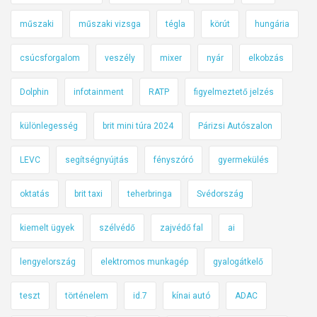
műszaki
műszaki vizsga
tégla
körút
hungária
csúcsforgalom
veszély
mixer
nyár
elkobzás
Dolphin
infotainment
RATP
figyelmeztető jelzés
különlegesség
brit mini túra 2024
Párizsi Autószalon
LEVC
segítségnyújtás
fényszóró
gyermekülés
oktatás
brit taxi
teherbringa
Svédország
kiemelt ügyek
szélvédő
zajvédő fal
ai
lengyelország
elektromos munkagép
gyalogátkelő
teszt
történelem
id.7
kínai autó
ADAC