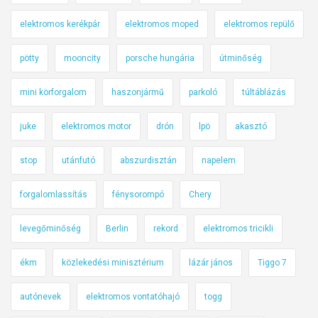
elektromos kerékpár
elektromos moped
elektromos repülő
pötty
mooncity
porsche hungária
útminőség
mini körforgalom
haszonjármű
parkoló
túltáblázás
juke
elektromos motor
drón
lpö
akasztó
stop
utánfutó
abszurdisztán
napelem
forgalomlassítás
fénysorompó
Chery
levegőminőség
Berlin
rekord
elektromos tricikli
ékm
közlekedési minisztérium
lázár jános
Tiggo 7
autónevek
elektromos vontatóhajó
togg