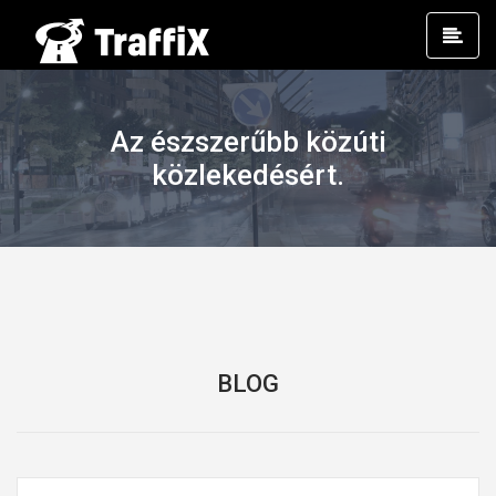
Prim
Men
Az észszerűbb közúti
közlekedésért.
BLOG