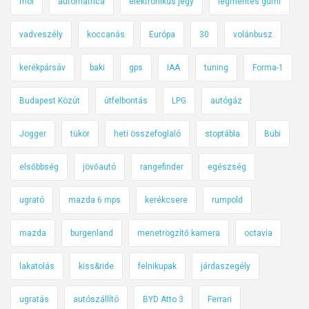
mol
autómatrica
elektronikus jegy
légmentes gumi
vadveszély
koccanás
Európa
30
volánbusz
kerékpársáv
baki
gps
IAA
tuning
Forma-1
Budapest Közút
útfelbontás
LPG
autógáz
Jogger
tükör
heti összefoglaló
stoptábla
Bubi
elsőbbség
jövőautó
rangefinder
egészség
ugrató
mazda 6 mps
kerékcsere
rumpold
mazda
burgenland
menetrögzítő kamera
octavia
lakatolás
kiss&ride
felnikupak
járdaszegély
ugratás
autószállító
BYD Atto 3
Ferrari