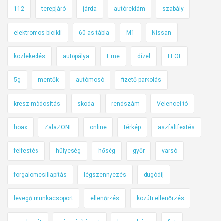
112
terepjáró
járda
autóreklám
szabály
elektromos bicikli
60-as tábla
M1
Nissan
közlekedés
autópálya
Lime
dízel
FEOL
5g
mentők
autómosó
fizető parkolás
kresz-módosítás
skoda
rendszám
Velencei-tó
hoax
ZalaZONE
online
térkép
aszfaltfestés
felfestés
hülyeség
hőség
győr
varsó
forgalomcsillapítás
légszennyezés
dugódíj
levegő munkacsoport
ellenőrzés
közúti ellenőrzés