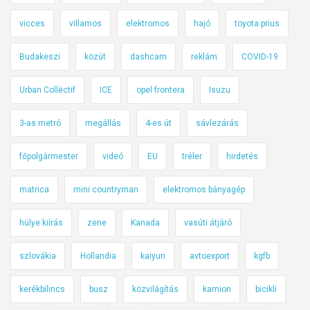
vicces
villamos
elektromos
hajó
toyota prius
Budakeszi
közút
dashcam
reklám
COVID-19
Urban Collëctif
ICE
opel frontera
Isuzu
3-as metró
megállás
4-es út
sávlezárás
főpolgármester
videó
EU
tréler
hirdetés
matrica
mini countryman
elektromos bányagép
hülye kiírás
zene
Kanada
vasúti átjáró
szlovákia
Hollandia
kaiyun
avtoexport
kgfb
kerékbilincs
busz
közvilágítás
kamion
bicikli