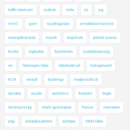
traffix dashcam
csákvár
India
őz
jog
m1m7
gumi
tűzoltógarázs
e-mobilitási tranzíció
utastájékoztatás
húsvét
kispolszki
pötördi szerviz
bicske
köpködés
Szentendre
szabálytalanság
vw
felesleges tábla
útburkolati jel
hidrogénautó
8126
renault
közbringa
megbocsátó út
éjszaka
suzuki
autóroncs
Budaörs
bogár
örményország
relatív gyorshajtás
francia
mercedes
jegy
autópálya-pihenő
autóipar
hibás tábla