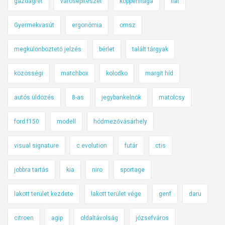
gazdagrét
városépítészet
koppenhága
fiat
Gyermekvasút
ergonómia
omsz
megkülönböztető jelzés
bérlet
talált tárgyak
közösségi
matchbox
kolodko
margit híd
autós üldözés
8-as
jegybankelnök
matolcsy
ford f150
modell
hódmezővásárhely
visual signature
c evolution
futár
ctis
jobbra tartás
kia
niro
sportage
lakott terület kezdete
lakott terület vége
genf
daru
citroen
agip
oldaltávolság
józsefváros