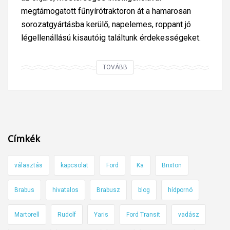
megtámogatott fűnyírótraktoron át a hamarosan
sorozatgyártásba kerülő, napelemes, roppant jó
légellenállású kisautóig találtunk érdekességeket.
Í
TOVÁBB
g
y
u
t
a
Címkék
z
t
választás
kapcsolat
Ford
Ka
Brixton
u
n
Brabus
hivatalos
Brabusz
blog
hídpornó
k
a
Martorell
Rudolf
Yaris
Ford Transit
vadász
j