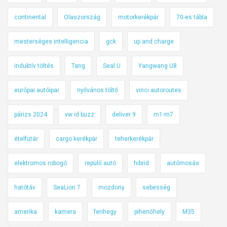
continental
Olaszország
motorkerékpár
70-es tábla
mesterséges intelligencia
gck
up and charge
induktív töltés
Tang
Seal U
Yangwang U8
európai autóipar
nyilvános töltő
vinci autoroutes
párizs 2024
vw id buzz
deliver 9
m1-m7
ételfutár
cargo kerékpár
teherkerékpár
elektromos robogó
repülő autó
hibrid
autómosás
hatótáv
SeaLion 7
mozdony
sebesség
amerika
kamera
ferihegy
pihenőhely
M35