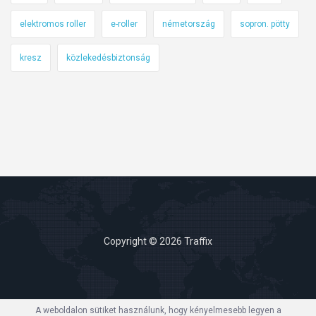
elektromos roller
e-roller
németország
sopron. pötty
kresz
közlekedésbiztonság
Copyright © 2026 Traffix
A weboldalon sütiket használunk, hogy kényelmesebb legyen a