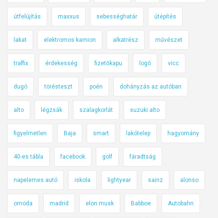
útfelújítás
maxxus
sebességhatár
útépítés
lakat
elektromos kamion
alkatrész
művészet
traffix
érdekesség
fizetőkapu
logó
vicc
dugó
törésteszt
poén
dohányzás az autóban
alto
légzsák
szalagkorlát
suzuki alto
figyelmetlen
Baja
smart
lakótelep
hagyomány
40-es tábla
facebook
golf
fáradtság
napelemes autó
iskola
lightyear
sainz
alonso
omoda
madrid
elon musk
Babboe
Autobahn