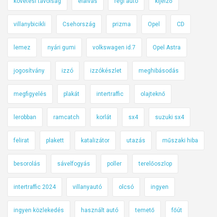
követési távolság
elalvás
régi autó
kijelző
villanybicikli
Csehország
prizma
Opel
CD
lemez
nyári gumi
volkswagen id.7
Opel Astra
jogosítvány
izzó
izzókészlet
meghibásodás
megfigyelés
plakát
intertraffic
olajteknő
lerobban
ramcatch
korlát
sx4
suzuki sx4
felirat
plakett
katalizátor
utazás
műszaki hiba
besorolás
sávelfogyás
poller
terelőoszlop
intertraffic 2024
villanyautó
olcsó
ingyen
ingyen közlekedés
használt autó
temető
főút