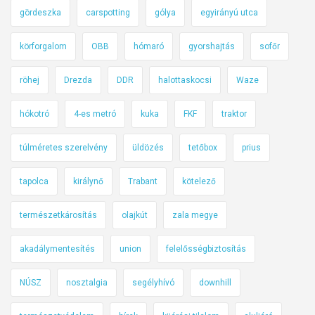
ö
gördeszka
carspotting
gólya
egyirányú utca
v
körforgalom
OBB
hómaró
gyorshajtás
sofőr
ő
b
röhej
Drezda
DDR
halottaskocsi
Waze
e
a
hókotró
4-es metró
kuka
FKF
traktor
m
ú
túlméretes szerelvény
üldözés
tetőbox
prius
l
t
tapolca
királynő
Trabant
kötelező
h
é
természetkárosítás
olajkút
zala megye
t
akadálymentesítés
union
felelősségbiztosítás
e
n
NÚSZ
nosztalgia
segélyhívó
downhill
-
2