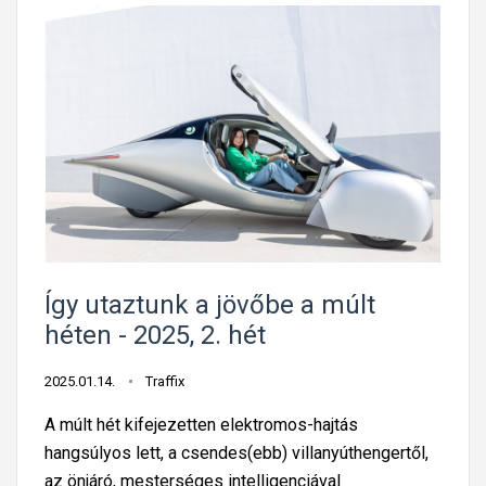
Így utaztunk a jövőbe a múlt
héten - 2025, 2. hét
2025.01.14.
Traffix
A múlt hét kifejezetten elektromos-hajtás
hangsúlyos lett, a csendes(ebb) villanyúthengertől,
az önjáró, mesterséges intelligenciával