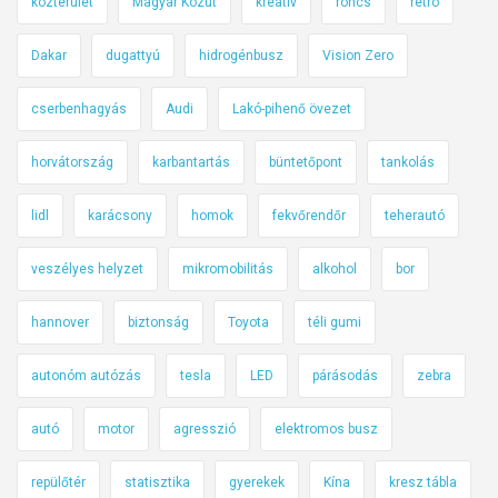
közterület
Magyar Közút
kreatív
roncs
retro
Dakar
dugattyú
hidrogénbusz
Vision Zero
cserbenhagyás
Audi
Lakó-pihenő övezet
horvátország
karbantartás
büntetőpont
tankolás
lidl
karácsony
homok
fekvőrendőr
teherautó
veszélyes helyzet
mikromobilitás
alkohol
bor
hannover
biztonság
Toyota
téli gumi
autonóm autózás
tesla
LED
párásodás
zebra
autó
motor
agresszió
elektromos busz
repülőtér
statisztika
gyerekek
Kína
kresz tábla