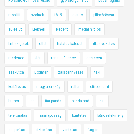
Porsche Guinness rekord
gyorsforgalmi út
buszmegálló
mobiliti
szolnok
töltő
e-autó
pilisvörösvár
10-es út
Liebherr
Regent
megállni tilos
brit-szigetek
ötlet
halálos baleset
ittas vezetés
medence
klór
renault fluence
debrecen
zsákutca
Bodmér
zajszennyezés
taxi
korlátozás
magyarország
roller
citroen ami
humor
ing
fiat panda
panda raid
KTI
telefonálás
másnaposság
büntetés
bűncselekmény
szigorítás
biztosítás
vontatás
furgon