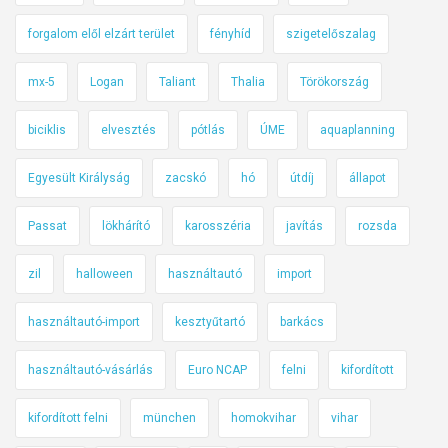
forgalom elől elzárt terület
fényhíd
szigetelőszalag
mx-5
Logan
Taliant
Thalia
Törökország
biciklis
elvesztés
pótlás
ÚME
aquaplanning
Egyesült Királyság
zacskó
hó
útdíj
állapot
Passat
lökhárító
karosszéria
javítás
rozsda
zil
halloween
használtautó
import
használtautó-import
kesztyűtartó
barkács
használtautó-vásárlás
Euro NCAP
felni
kifordított
kifordított felni
münchen
homokvihar
vihar