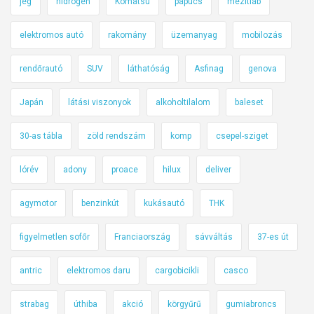
jég
hidrogén
Komatsu
papucs
mezítláb
elektromos autó
rakomány
üzemanyag
mobilozás
rendőrautó
SUV
láthatóság
Asfinag
genova
Japán
látási viszonyok
alkoholtilalom
baleset
30-as tábla
zöld rendszám
komp
csepel-sziget
lórév
adony
proace
hilux
deliver
agymotor
benzinkút
kukásautó
THK
figyelmetlen sofőr
Franciaország
sávváltás
37-es út
antric
elektromos daru
cargobicikli
casco
strabag
úthiba
akció
körgyűrű
gumiabroncs