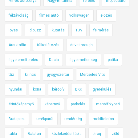
M1-es autópálya
Nagy-Britannia
terelés
mopedautó
féktávolság
filmes autó
volkswagen
előzés
lovas
id buzz
kutatás
TÜV
felmérés
Ausztrália
túlkorlátozás
drive-through
figyelemelterelés
Dacia
figyelmetlenség
patika
tűz
kilincs
gyógyszertár
Mercedes Vito
hyundai
kona
kérdőív
BKK
gyerekülés
érintőképernyő
képernyő
parkolás
mentőfolyosó
Budapest
kerékpárút
rendőrség
mobiltelefon
tábla
Balaton
közlekedési tábla
elroq
zöld