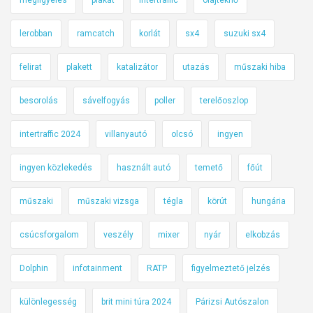
lerobban
ramcatch
korlát
sx4
suzuki sx4
felirat
plakett
katalizátor
utazás
műszaki hiba
besorolás
sávelfogyás
poller
terelőoszlop
intertraffic 2024
villanyautó
olcsó
ingyen
ingyen közlekedés
használt autó
temető
főút
műszaki
műszaki vizsga
tégla
körút
hungária
csúcsforgalom
veszély
mixer
nyár
elkobzás
Dolphin
infotainment
RATP
figyelmeztető jelzés
különlegesség
brit mini túra 2024
Párizsi Autószalon