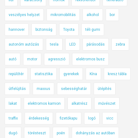
veszélyes helyzet
mikromobilitás
alkohol
bor
hannover
biztonság
Toyota
téli gumi
autonóm autózás
tesla
LED
párásodás
zebra
autó
motor
agresszió
elektromos busz
repülőtér
statisztika
gyerekek
Kína
kresz tábla
útfelújítás
maxxus
sebességhatár
útépítés
lakat
elektromos kamion
alkatrész
művészet
traffix
érdekesség
fizetőkapu
logó
vicc
dugó
törésteszt
poén
dohányzás az autóban