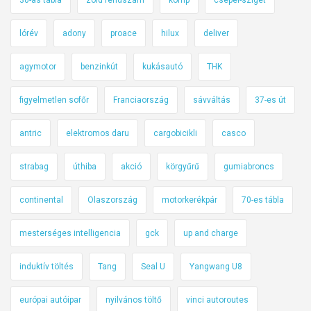
lórév
adony
proace
hilux
deliver
agymotor
benzinkút
kukásautó
THK
figyelmetlen sofőr
Franciaország
sávváltás
37-es út
antric
elektromos daru
cargobicikli
casco
strabag
úthiba
akció
körgyűrű
gumiabroncs
continental
Olaszország
motorkerékpár
70-es tábla
mesterséges intelligencia
gck
up and charge
induktív töltés
Tang
Seal U
Yangwang U8
európai autóipar
nyilvános töltő
vinci autoroutes