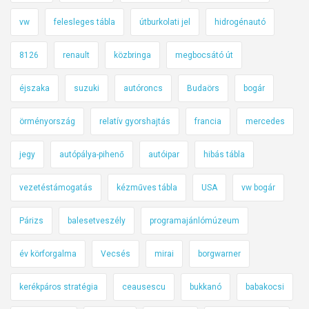
vw
felesleges tábla
útburkolati jel
hidrogénautó
8126
renault
közbringa
megbocsátó út
éjszaka
suzuki
autóroncs
Budaörs
bogár
örményország
relatív gyorshajtás
francia
mercedes
jegy
autópálya-pihenő
autóipar
hibás tábla
vezetéstámogatás
kézműves tábla
USA
vw bogár
Párizs
balesetveszély
programajánlómúzeum
év körforgalma
Vecsés
mirai
borgwarner
kerékpáros stratégia
ceausescu
bukkanó
babakocsi