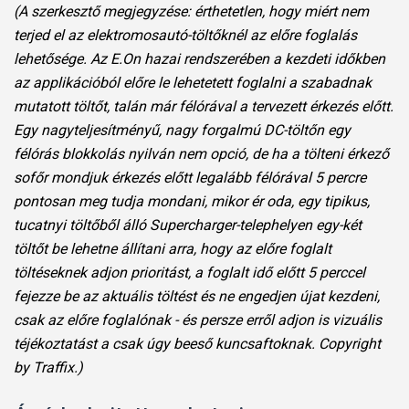
(A szerkesztő megjegyzése: érthetetlen, hogy miért nem
terjed el az elektromosautó-töltőknél az előre foglalás
lehetősége. Az E.On hazai rendszerében a kezdeti időkben
az applikációból előre le lehetetett foglalni a szabadnak
mutatott töltőt, talán már félórával a tervezett érkezés előtt.
Egy nagyteljesítményű, nagy forgalmú DC-töltőn egy
félórás blokkolás nyilván nem opció, de ha a tölteni érkező
sofőr mondjuk érkezés előtt legalább félórával 5 percre
pontosan meg tudja mondani, mikor ér oda, egy tipikus,
tucatnyi töltőből álló Supercharger-telephelyen egy-két
töltőt be lehetne állítani arra, hogy az előre foglalt
töltéseknek adjon prioritást, a foglalt idő előtt 5 perccel
fejezze be az aktuális töltést és ne engedjen újat kezdeni,
csak az előre foglalónak - és persze erről adjon is vizuális
téjékoztatást a csak úgy beeső kuncsaftoknak. Copyright
by Traffix.)