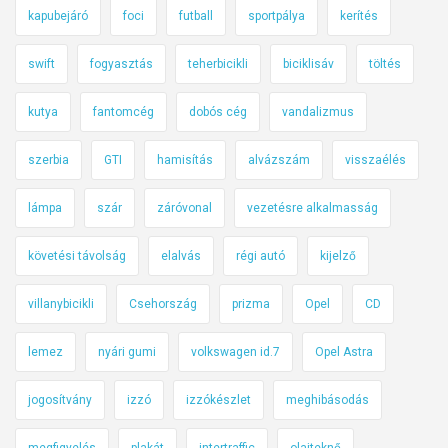
kapubejáró
foci
futball
sportpálya
kerítés
swift
fogyasztás
teherbicikli
biciklisáv
töltés
kutya
fantomcég
dobós cég
vandalizmus
szerbia
GTI
hamisítás
alvázszám
visszaélés
lámpa
szár
záróvonal
vezetésre alkalmasság
követési távolság
elalvás
régi autó
kijelző
villanybicikli
Csehország
prizma
Opel
CD
lemez
nyári gumi
volkswagen id.7
Opel Astra
jogosítvány
izzó
izzókészlet
meghibásodás
megfigyelés
plakát
intertraffic
olajteknő