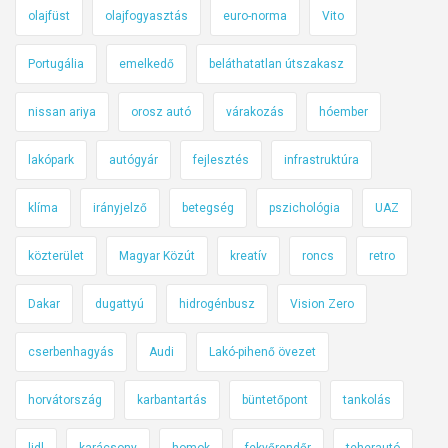
olajfüst
olajfogyasztás
euro-norma
Vito
Portugália
emelkedő
beláthatatlan útszakasz
nissan ariya
orosz autó
várakozás
hóember
lakópark
autógyár
fejlesztés
infrastruktúra
klíma
irányjelző
betegség
pszichológia
UAZ
közterület
Magyar Közút
kreatív
roncs
retro
Dakar
dugattyú
hidrogénbusz
Vision Zero
cserbenhagyás
Audi
Lakó-pihenő övezet
horvátország
karbantartás
büntetőpont
tankolás
lidl
karácsony
homok
fekvőrendőr
teherautó