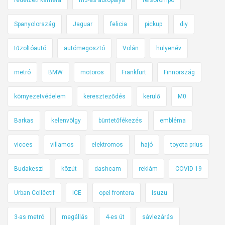
Spanyolország
Jaguar
felicia
pickup
diy
tűzoltóautó
autómegosztó
Volán
hülyenév
metró
BMW
motoros
Frankfurt
Finnország
környezetvédelem
kereszteződés
kerülő
M0
Barkas
kelenvölgy
büntetőfékezés
embléma
vicces
villamos
elektromos
hajó
toyota prius
Budakeszi
közút
dashcam
reklám
COVID-19
Urban Collëctif
ICE
opel frontera
Isuzu
3-as metró
megállás
4-es út
sávlezárás