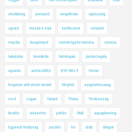
elsőbbség
jövőautó
rangefinder
egészség
ugrató
mazda 6 mps
kerékcsere
rumpold
mazda
burgenland
menetrögzítő kamera
octavia
lakatolás
kiss&ride
felnikupak
járdaszegély
ugratás
autószállító
BYD Atto 3
Ferrari
forgalom elől elzárt terület
fényhíd
szigetelőszalag
mx-5
Logan
Taliant
Thalia
Törökország
biciklis
elvesztés
pótlás
ÚME
aquaplanning
Egyesült Királyság
zacskó
hó
útdíj
állapot