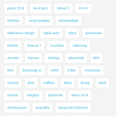
párizs 2024
vw id buzz
deliver 9
m1-m7
ételfutár
cargo kerékpár
teherkerékpár
elektromos robogó
repülő autó
hibrid
autómosás
hatótáv
SeaLion 7
mozdony
sebesség
amerika
kamera
ferihegy
pihenőhely
M35
M44
biztonsági öv
USPS
Cobra
motorozás
új kresz
phev
traffibox
dekor
bírság
batyk
időskor
világítás
bukósisak
kresz 2024
dunaharaszti
stop-tábla
kanyarodó fűútvonal