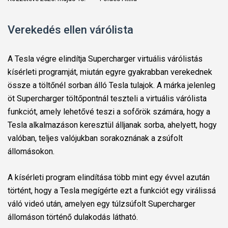
Verekedés ellen várólista
A Tesla végre elindítja Supercharger virtuális várólistás
kísérleti programját, miután egyre gyakrabban verekednek
össze a töltőnél sorban álló Tesla tulajok.
A márka jelenleg
öt Supercharger töltőpontnál teszteli a virtuális várólista
funkciót, amely lehetővé teszi a sofőrök számára, hogy a
Tesla alkalmazáson keresztül álljanak sorba, ahelyett, hogy
valóban, teljes valójukban sorakoznának a zsúfolt
állomásokon.
A kísérleti program elindítása több mint egy évvel azután
történt, hogy a Tesla megígérte ezt a funkciót egy virálissá
váló videó után, amelyen egy túlzsúfolt Supercharger
állomáson történő dulakodás látható.