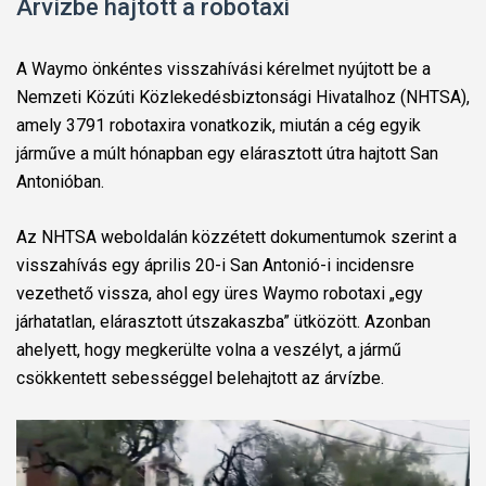
Árvízbe hajtott a robotaxi
A Waymo önkéntes visszahívási kérelmet nyújtott be a
Nemzeti Közúti Közlekedésbiztonsági Hivatalhoz (NHTSA),
amely 3791 robotaxira vonatkozik, miután a cég egyik
járműve a múlt hónapban egy elárasztott útra hajtott San
Antonióban.
Az NHTSA weboldalán közzétett dokumentumok szerint a
visszahívás egy április 20-i San Antonió-i incidensre
vezethető vissza, ahol egy üres Waymo robotaxi „egy
járhatatlan, elárasztott útszakaszba” ütközött. Azonban
ahelyett, hogy megkerülte volna a veszélyt, a jármű
csökkentett sebességgel belehajtott az árvízbe.