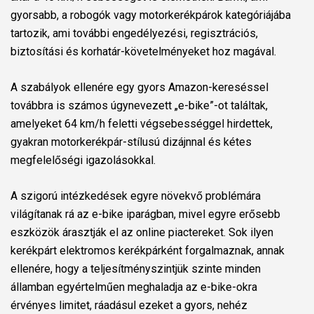
gyorsabb, a robogók vagy motorkerékpárok kategóriájába
tartozik, ami további engedélyezési, regisztrációs,
biztosítási és korhatár-követelményeket hoz magával.
A szabályok ellenére egy gyors Amazon-kereséssel
továbbra is számos úgynevezett „e-bike”-ot találtak,
amelyeket 64 km/h feletti végsebességgel hirdettek,
gyakran motorkerékpár-stílusú dizájnnal és kétes
megfelelőségi igazolásokkal.
A szigorú intézkedések egyre növekvő problémára
világítanak rá az e-bike iparágban, mivel egyre erősebb
eszközök árasztják el az online piactereket. Sok ilyen
kerékpárt elektromos kerékpárként forgalmaznak, annak
ellenére, hogy a teljesítményszintjük szinte minden
államban egyértelműen meghaladja az e-bike-okra
érvényes limitet, ráadásul
ezeket a gyors, nehéz