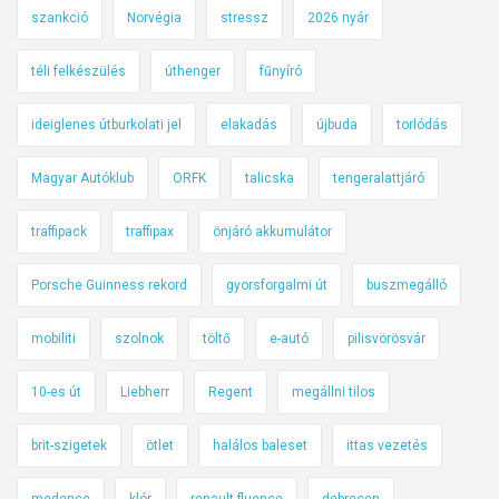
szankció
Norvégia
stressz
2026 nyár
téli felkészülés
úthenger
fűnyíró
ideiglenes útburkolati jel
elakadás
újbuda
torlódás
Magyar Autóklub
ORFK
talicska
tengeralattjáró
traffipack
traffipax
önjáró akkumulátor
Porsche Guinness rekord
gyorsforgalmi út
buszmegálló
mobiliti
szolnok
töltő
e-autó
pilisvörösvár
10-es út
Liebherr
Regent
megállni tilos
brit-szigetek
ötlet
halálos baleset
ittas vezetés
medence
klór
renault fluence
debrecen