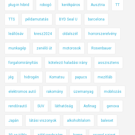
plug-in hibrid
robogó
kerékpáros
Ausztria
TT
TTS
példamutatás
BYD Seal U
barcelona
leállósáv
kresz2024
oldalszél
horrorszerelvény
munkagép
zenélő út
motorosok
Rosenbauer
forgalomirányítás
kötelező haladási irány
asszisztens
jég
hidrogén
Komatsu
papucs
mezítláb
elektromos autó
rakomány
üzemanyag
mobilozás
rendőrautó
SUV
láthatóság
Asfinag
genova
Japán
látási viszonyok
alkoholtilalom
baleset
30-as tábla
zöld rendszám
komp
csepel-sziget