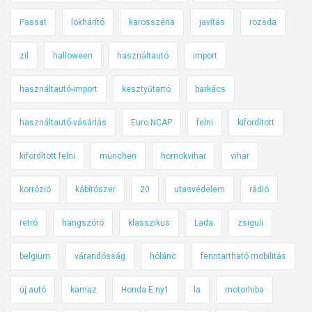
Passat
lökhárító
karosszéria
javítás
rozsda
zil
halloween
használtautó
import
használtautó-import
kesztyűtartó
barkács
használtautó-vásárlás
Euro NCAP
felni
kifordított
kifordított felni
münchen
homokvihar
vihar
korrózió
kábítószer
20
utasvédelem
rádió
retró
hangszóró
klasszikus
Lada
zsiguli
belgium
várandósság
hólánc
fenntartható mobilitás
új autó
kamaz
Honda E:ny1
la
motorhiba