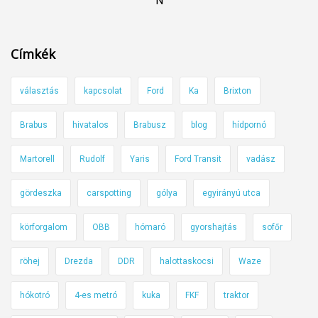
Címkék
választás
kapcsolat
Ford
Ka
Brixton
Brabus
hivatalos
Brabusz
blog
hídpornó
Martorell
Rudolf
Yaris
Ford Transit
vadász
gördeszka
carspotting
gólya
egyirányú utca
körforgalom
OBB
hómaró
gyorshajtás
sofőr
röhej
Drezda
DDR
halottaskocsi
Waze
hókotró
4-es metró
kuka
FKF
traktor