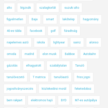
alto
légzsák
szalagkorlát
suzuki alto
figyelmetlen
Baja
smart
lakótelep
hagyomány
40-es tábla
facebook
golf
fáradtság
napelemes autó
iskola
lightyear
sainz
alonso
omoda
madrid
elon musk
Babboe
Autobahn
gázolás
elhagyatott
szabálytalan
Tanuló
tanulóvezető
T matrica
tanulóautó
friss jogsi
jogosítványszerzés
közlekedési morál
feketedoboz
bem rakpart
elektromos hajó
BYD
M7-es autópálya