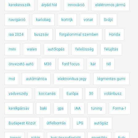
kerekesszék
árpád híd
innováció
elektromos jármű
navigáció
karlobag
kortrijk
vonat
Svájc
iaa 2024
buszsáv
forgalommal szemben
Honda
mini
wales
autólopás
felelősség
felújítás
önvezető autó
M30
ford focus
kár
tél
mol
autómatrica
elektronikus jegy
légmentes gumi
vadveszély
koccanás
Európa
30
volánbusz
kerékpársáv
baki
gps
IAA
tuning
Forma-1
Budapest Közút
útfelbontás
LPG
autógáz
Jogger
tükör
heti összefoglaló
stoptábla
Bubi