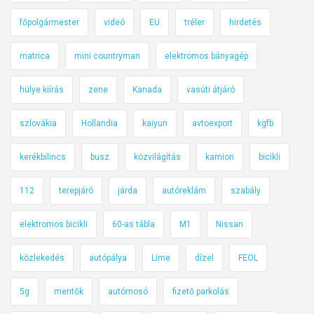
főpolgármester
videó
EU
tréler
hirdetés
matrica
mini countryman
elektromos bányagép
hülye kiírás
zene
Kanada
vasúti átjáró
szlovákia
Hollandia
kaiyun
avtoexport
kgfb
kerékbilincs
busz
közvilágítás
kamion
bicikli
112
terepjáró
járda
autóreklám
szabály
elektromos bicikli
60-as tábla
M1
Nissan
közlekedés
autópálya
Lime
dízel
FEOL
5g
mentők
autómosó
fizető parkolás