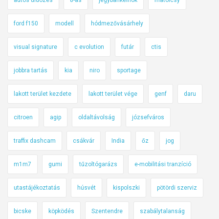
ford f150
modell
hódmezővásárhely
visual signature
c evolution
futár
ctis
jobbra tartás
kia
niro
sportage
lakott terület kezdete
lakott terület vége
genf
daru
citroen
agip
oldaltávolság
józsefváros
traffix dashcam
csákvár
India
őz
jog
m1m7
gumi
tűzoltógarázs
e-mobilitási tranzíció
utastájékoztatás
húsvét
kispolszki
pötördi szerviz
bicske
köpködés
Szentendre
szabálytalanság