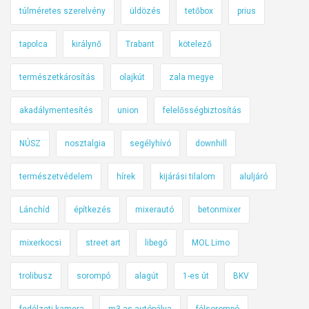
túlméretes szerelvény
üldözés
tetőbox
prius
tapolca
királynő
Trabant
kötelező
természetkárosítás
olajkút
zala megye
akadálymentesítés
union
felelősségbiztosítás
NÚSZ
nosztalgia
segélyhívó
downhill
természetvédelem
hírek
kijárási tilalom
aluljáró
Lánchíd
építkezés
mixerautó
betonmixer
mixerkocsi
street art
libegő
MOL Limo
trolibusz
sorompó
alagút
1-es út
BKV
fedélzeti kamera
m3-as autópálya
félsorompó