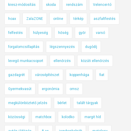
kresz-módosítás
skoda
rendszám
Velencei-tó
hoax
ZalaZONE
online
térkép
aszfaltfestés
felfestés
hülyeség
hőség
győr
varsó
forgalomcsillapítás
légszennyezés
dugódíj
levegő munkacsoport
ellenőrzés
közúti ellenőrzés
gazdagrét
városépítészet
koppenhága
fiat
Gyermekvasút
ergonómia
omsz
megkülönböztető jelzés
bérlet
talált tárgyak
közösségi
matchbox
kolodko
margit híd
autós üldözés
8-as
jegybankelnök
matolcsy