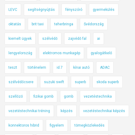
LEVC
segítségnyújtás
fényszóró
gyermekülés
oktatás
brit taxi
teherbringa
Svédország
kiemelt ügyek
szélvédő
zajvédő fal
ai
lengyelország
elektromos munkagép
gyalogátkelő
teszt
történelem
id.7
kínai autó
ADAC
szélvédőcsere
suzuki swift
superb
skoda superb
szellőző
fizikai gomb
gomb
vezetéstechnika
vezetéstechnikai tréning
képzés
vezetéstechnikai képzés
konnektoros hibrid
figyelem
tömegközlekedés