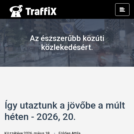
Prim
Men
Az észszerűbb közúti
közlekedésért.
Így utaztunk a jövőbe a múlt
héten - 2026, 20.
Közzétéve 2026. május 18.
Földes Attila