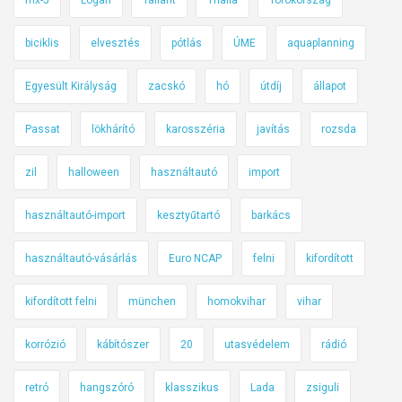
biciklis
elvesztés
pótlás
ÚME
aquaplanning
Egyesült Királyság
zacskó
hó
útdíj
állapot
Passat
lökhárító
karosszéria
javítás
rozsda
zil
halloween
használtautó
import
használtautó-import
kesztyűtartó
barkács
használtautó-vásárlás
Euro NCAP
felni
kifordított
kifordított felni
münchen
homokvihar
vihar
korrózió
kábítószer
20
utasvédelem
rádió
retró
hangszóró
klasszikus
Lada
zsiguli