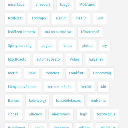
l
mixerkocsi
street art
libegő
MOL Limo
a
n
trolibusz
sorompó
alagút
1-es út
BKV
k
ö
fedélzeti kamera
m3-as autópálya
félsorompó
z
Spanyolország
Jaguar
felicia
pickup
diy
l
e
tűzoltóautó
autómegosztó
Volán
hülyenév
k
e
metró
BMW
motoros
Frankfurt
Finnország
d
é
környezetvédelem
kereszteződés
kerülő
M0
s
i
Barkas
kelenvölgy
büntetőfékezés
embléma
s
z
vicces
villamos
elektromos
hajó
toyota prius
i
Budakeszi
közút
dashcam
reklám
COVID-19