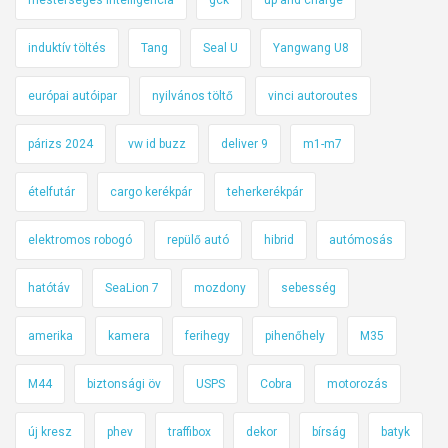
induktív töltés
Tang
Seal U
Yangwang U8
európai autóipar
nyilvános töltő
vinci autoroutes
párizs 2024
vw id buzz
deliver 9
m1-m7
ételfutár
cargo kerékpár
teherkerékpár
elektromos robogó
repülő autó
hibrid
autómosás
hatótáv
SeaLion 7
mozdony
sebesség
amerika
kamera
ferihegy
pihenőhely
M35
M44
biztonsági öv
USPS
Cobra
motorozás
új kresz
phev
traffibox
dekor
bírság
batyk