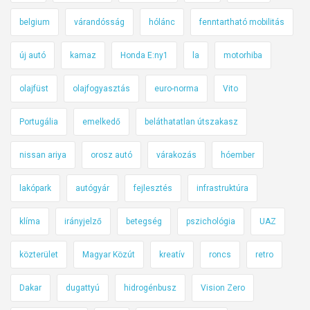
belgium
várandósság
hólánc
fenntartható mobilitás
új autó
kamaz
Honda E:ny1
la
motorhiba
olajfüst
olajfogyasztás
euro-norma
Vito
Portugália
emelkedő
beláthatatlan útszakasz
nissan ariya
orosz autó
várakozás
hóember
lakópark
autógyár
fejlesztés
infrastruktúra
klíma
irányjelző
betegség
pszichológia
UAZ
közterület
Magyar Közút
kreatív
roncs
retro
Dakar
dugattyú
hidrogénbusz
Vision Zero