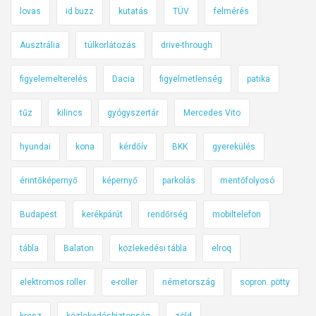
lovas
id buzz
kutatás
TÜV
felmérés
Ausztrália
túlkorlátozás
drive-through
figyelemelterelés
Dacia
figyelmetlenség
patika
tűz
kilincs
gyógyszertár
Mercedes Vito
hyundai
kona
kérdőív
BKK
gyerekülés
érintőképernyő
képernyő
parkolás
mentőfolyosó
Budapest
kerékpárút
rendőrség
mobiltelefon
tábla
Balaton
közlekedési tábla
elroq
elektromos roller
e-roller
németország
sopron. pötty
kresz
közlekedésbiztonság
zöld