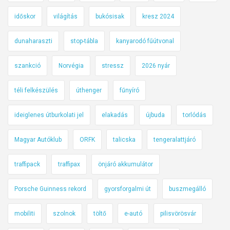
időskor
világítás
bukósisak
kresz 2024
dunaharaszti
stop-tábla
kanyarodó fűútvonal
szankció
Norvégia
stressz
2026 nyár
téli felkészülés
úthenger
fűnyíró
ideiglenes útburkolati jel
elakadás
újbuda
torlódás
Magyar Autóklub
ORFK
talicska
tengeralattjáró
traffipack
traffipax
önjáró akkumulátor
Porsche Guinness rekord
gyorsforgalmi út
buszmegálló
mobiliti
szolnok
töltő
e-autó
pilisvörösvár