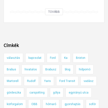
A
TOVÁBB
m
i
k
o
r
Címkék
a
z
választás
kapcsolat
Ford
Ka
Brixton
ú
t
Brabus
hivatalos
Brabusz
blog
hídpornó
m
e
Martorell
Rudolf
Yaris
Ford Transit
vadász
n
t
gördeszka
carspotting
gólya
egyirányú utca
i
körforgalom
OBB
hómaró
gyorshajtás
sofőr
f