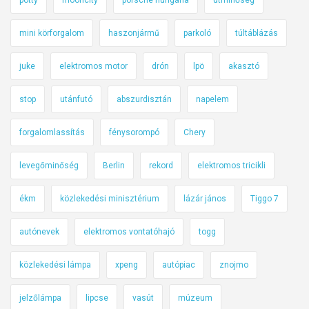
mini körforgalom
haszonjármű
parkoló
túltáblázás
juke
elektromos motor
drón
lpö
akasztó
stop
utánfutó
abszurdisztán
napelem
forgalomlassítás
fénysorompó
Chery
levegőminőség
Berlin
rekord
elektromos tricikli
ékm
közlekedési minisztérium
lázár jános
Tiggo 7
autónevek
elektromos vontatóhajó
togg
közlekedési lámpa
xpeng
autópiac
znojmo
jelzőlámpa
lipcse
vasút
múzeum