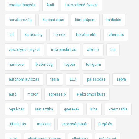
cserbenhagyás
Audi
Lakó-pihenő övezet
horvátország
karbantartás
büntetőpont
tankolás
lidl
karácsony
homok
fekvőrendőr
teherautó
veszélyes helyzet
mikromobilitás
alkohol
bor
hannover
biztonság
Toyota
téli gumi
autonóm autózás
tesla
LED
párásodás
zebra
autó
motor
agresszió
elektromos busz
repülőtér
statisztika
gyerekek
Kína
kresz tábla
útfelújítás
maxxus
sebességhatár
útépítés
lakat
elektromos kamion
alkatrész
művészet