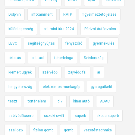
Dolphin
infotainment
RATP
figyelmeztető jelzés
különlegesség
brit mini túra 2024
Párizsi Autószalon
LEVC
segítségnyújtás
fényszóró
gyermekülés
oktatás
brit taxi
teherbringa
Svédország
kiemelt ügyek
szélvédő
zajvédő fal
ai
lengyelország
elektromos munkagép
gyalogátkelő
teszt
történelem
id.7
kínai autó
ADAC
szélvédőcsere
suzuki swift
superb
skoda superb
szellőző
fizikai gomb
gomb
vezetéstechnika