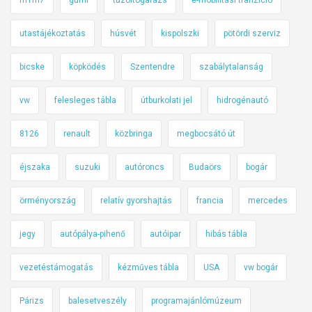
utastájékoztatás
húsvét
kispolszki
pötördi szerviz
bicske
köpködés
Szentendre
szabálytalanság
vw
felesleges tábla
útburkolati jel
hidrogénautó
8126
renault
közbringa
megbocsátó út
éjszaka
suzuki
autóroncs
Budaörs
bogár
örményország
relatív gyorshajtás
francia
mercedes
jegy
autópálya-pihenő
autóipar
hibás tábla
vezetéstámogatás
kézműves tábla
USA
vw bogár
Párizs
balesetveszély
programajánlómúzeum