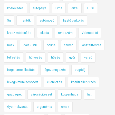
közlekedés
autópálya
Lime
dízel
FEOL
5g
mentők
autómosó
fizető parkolás
kresz-módosítás
skoda
rendszám
Velencei-tó
hoax
ZalaZONE
online
térkép
aszfaltfestés
felfestés
hülyeség
hőség
győr
varsó
forgalomcsillapítás
légszennyezés
dugódíj
levegő munkacsoport
ellenőrzés
közúti ellenőrzés
gazdagrét
városépítészet
koppenhága
fiat
Gyermekvasút
ergonómia
omsz