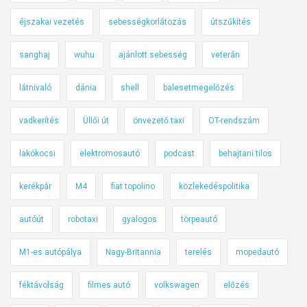
éjszakai vezetés
sebességkorlátozás
útszűkítés
sanghaj
wuhu
ajánlott sebesség
veterán
látnivaló
dánia
shell
balesetmegelőzés
vadkerítés
Üllői út
önvezető taxi
OT-rendszám
lakókocsi
elektromosautó
podcast
behajtani tilos
kerékpár
M4
fiat topolino
közlekedéspolitika
autóút
robotaxi
gyalogos
törpeautó
M1-es autópálya
Nagy-Britannia
terelés
mopedautó
féktávolság
filmes autó
volkswagen
előzés