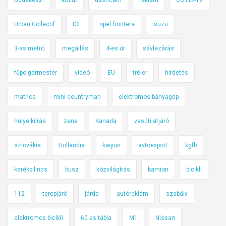
t
u
Urban Collëctif
ICE
opel frontera
Isuzu
á
c
3-as metró
megállás
4-es út
sávlezárás
i
ó
főpolgármester
videó
EU
tréler
hirdetés
t
matrica
mini countryman
elektromos bányagép
hülye kiírás
zene
Kanada
vasúti átjáró
szlovákia
Hollandia
kaiyun
avtoexport
kgfb
kerékbilincs
busz
közvilágítás
kamion
bicikli
112
terepjáró
járda
autóreklám
szabály
elektromos bicikli
60-as tábla
M1
Nissan