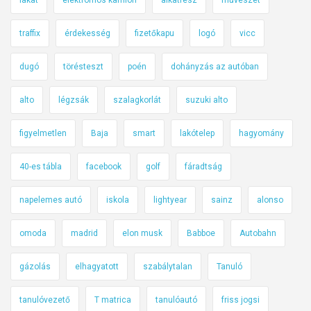
traffix
érdekesség
fizetőkapu
logó
vicc
dugó
törésteszt
poén
dohányzás az autóban
alto
légzsák
szalagkorlát
suzuki alto
figyelmetlen
Baja
smart
lakótelep
hagyomány
40-es tábla
facebook
golf
fáradtság
napelemes autó
iskola
lightyear
sainz
alonso
omoda
madrid
elon musk
Babboe
Autobahn
gázolás
elhagyatott
szabálytalan
Tanuló
tanulóvezető
T matrica
tanulóautó
friss jogsi