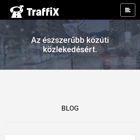
Prim
Men
Az észszerűbb közúti
közlekedésért.
BLOG