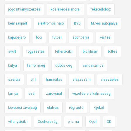
jogosítványszerzés
közlekedési morál
feketedoboz
bem rakpart
elektromos hajó
BYD
M7-es autópálya
kapubejáró
foci
futball
sportpálya
kerítés
swift
fogyasztás
teherbicikli
biciklisáv
töltés
kutya
fantomcég
dobós cég
vandalizmus
szerbia
GTI
hamisítás
alvázszám
visszaélés
lámpa
szár
záróvonal
vezetésre alkalmasság
követési távolság
elalvás
régi autó
kijelző
villanybicikli
Csehország
prizma
Opel
CD