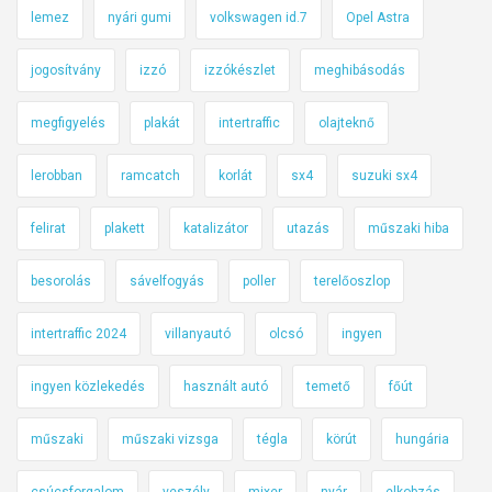
lemez
nyári gumi
volkswagen id.7
Opel Astra
jogosítvány
izzó
izzókészlet
meghibásodás
megfigyelés
plakát
intertraffic
olajteknő
lerobban
ramcatch
korlát
sx4
suzuki sx4
felirat
plakett
katalizátor
utazás
műszaki hiba
besorolás
sávelfogyás
poller
terelőoszlop
intertraffic 2024
villanyautó
olcsó
ingyen
ingyen közlekedés
használt autó
temető
főút
műszaki
műszaki vizsga
tégla
körút
hungária
csúcsforgalom
veszély
mixer
nyár
elkobzás