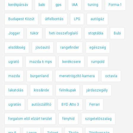
kerékpársáv
baki
gps
IAA
tuning
Forma-1
Budapest Közút
útfelbontás
LPG
autógáz
Jogger
tükör
heti összefoglaló
stoptábla
Bubi
elsőbbség
jövőautó
rangefinder
egészség
ugrató
mazda 6 mps
kerékcsere
rumpold
mazda
burgenland
menetrögzítő kamera
octavia
lakatolás
kiss&ride
felnikupak
járdaszegély
ugratás
autószállító
BYD Atto 3
Ferrari
forgalom elől elzárt terület
fényhíd
szigetelőszalag
mx-5
Logan
Taliant
Thalia
Törökország