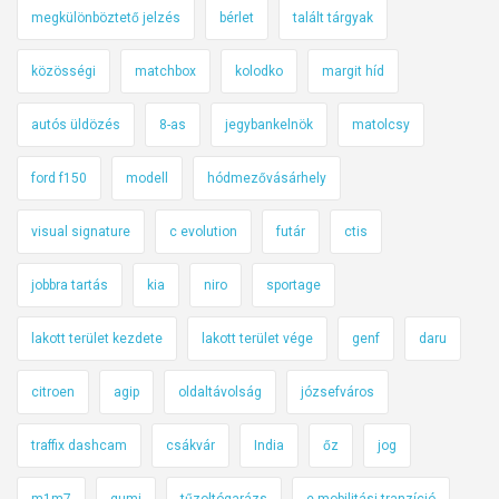
megkülönböztető jelzés
bérlet
talált tárgyak
közösségi
matchbox
kolodko
margit híd
autós üldözés
8-as
jegybankelnök
matolcsy
ford f150
modell
hódmezővásárhely
visual signature
c evolution
futár
ctis
jobbra tartás
kia
niro
sportage
lakott terület kezdete
lakott terület vége
genf
daru
citroen
agip
oldaltávolság
józsefváros
traffix dashcam
csákvár
India
őz
jog
m1m7
gumi
tűzoltógarázs
e-mobilitási tranzíció