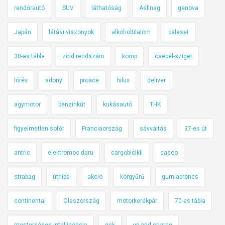
rendőrautó
SUV
láthatóság
Asfinag
genova
Japán
látási viszonyok
alkoholtilalom
baleset
30-as tábla
zöld rendszám
komp
csepel-sziget
lórév
adony
proace
hilux
deliver
agymotor
benzinkút
kukásautó
THK
figyelmetlen sofőr
Franciaország
sávváltás
37-es út
antric
elektromos daru
cargobicikli
casco
strabag
úthiba
akció
körgyűrű
gumiabroncs
continental
Olaszország
motorkerékpár
70-es tábla
mesterséges intelligencia
gck
up and charge