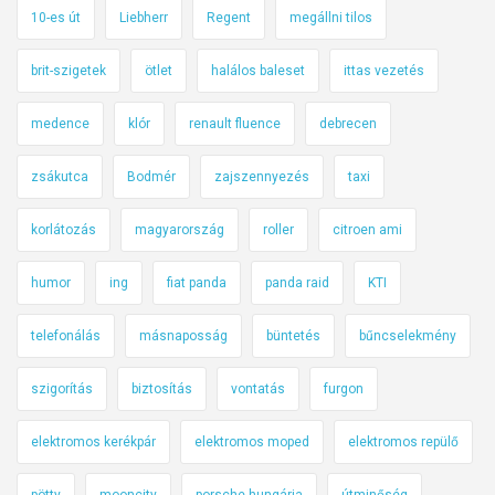
10-es út
Liebherr
Regent
megállni tilos
brit-szigetek
ötlet
halálos baleset
ittas vezetés
medence
klór
renault fluence
debrecen
zsákutca
Bodmér
zajszennyezés
taxi
korlátozás
magyarország
roller
citroen ami
humor
ing
fiat panda
panda raid
KTI
telefonálás
másnaposság
büntetés
bűncselekmény
szigorítás
biztosítás
vontatás
furgon
elektromos kerékpár
elektromos moped
elektromos repülő
pötty
mooncity
porsche hungária
útminőség