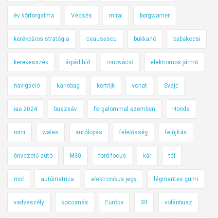
év körforgalma
Vecsés
mirai
borgwarner
kerékpáros stratégia
ceausescu
bukkanó
babakocsi
kerekesszék
árpád híd
innováció
elektromos jármű
navigáció
karlobag
kortrijk
vonat
Svájc
iaa 2024
buszsáv
forgalommal szemben
Honda
mini
wales
autólopás
felelősség
felújítás
önvezető autó
M30
ford focus
kár
tél
mol
autómatrica
elektronikus jegy
légmentes gumi
vadveszély
koccanás
Európa
30
volánbusz