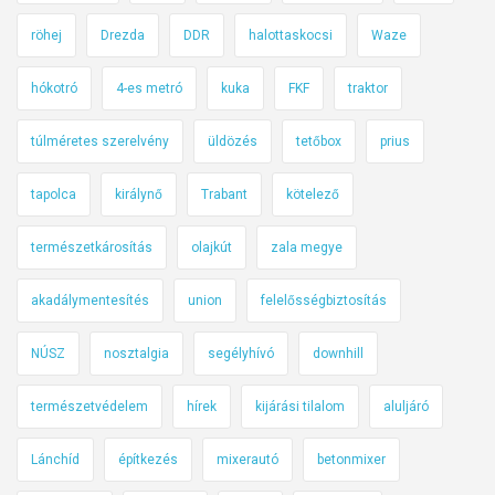
o
röhej
Drezda
DDR
halottaskocsi
Waze
c
i
hókotró
4-es metró
kuka
FKF
traktor
p
á
túlméretes szerelvény
üldözés
tetőbox
prius
l
y
tapolca
királynő
Trabant
kötelező
a
o
természetkárosítás
olajkút
zala megye
k
akadálymentesítés
union
felelősségbiztosítás
o
z
NÚSZ
nosztalgia
segélyhívó
downhill
v
á
természetvédelem
hírek
kijárási tilalom
aluljáró
r
a
Lánchíd
építkezés
mixerautó
betonmixer
t