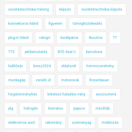
vezetéstechnikai tréning
képzés
vezetéstechnikai képzés
konnektoros hibrid
figyelem
tömegközlekedés
plug-in hibrid
robogó
kerékpáros
Ausztria
TT
TTS
példamutatás
BYD Seal U
barcelona
leállósáv
kresz2024
oldalszél
horrorszerelvény
munkagép
zenélő út
motorosok
Rosenbauer
forgalomirányítás
kötelező haladási irány
asszisztens
jég
hidrogén
Komatsu
papucs
mezítláb
elektromos autó
rakomány
üzemanyag
mobilozás