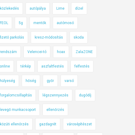
közlekedés
autópálya
Lime
dízel
FEOL
5g
mentők
autómosó
fizető parkolás
kresz-módosítás
skoda
rendszám
Velencei-tó
hoax
ZalaZONE
online
térkép
aszfaltfestés
felfestés
hülyeség
hőség
győr
varsó
forgalomcsillapítás
légszennyezés
dugódíj
levegő munkacsoport
ellenőrzés
közúti ellenőrzés
gazdagrét
városépítészet