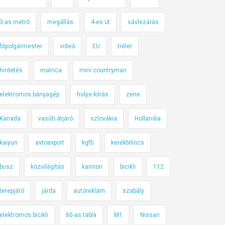
3-as metró
megállás
4-es út
sávlezárás
főpolgármester
videó
EU
tréler
hirdetés
matrica
mini countryman
elektromos bányagép
hülye kiírás
zene
Kanada
vasúti átjáró
szlovákia
Hollandia
kaiyun
avtoexport
kgfb
kerékbilincs
busz
közvilágítás
kamion
bicikli
112
terepjáró
járda
autóreklám
szabály
elektromos bicikli
60-as tábla
M1
Nissan