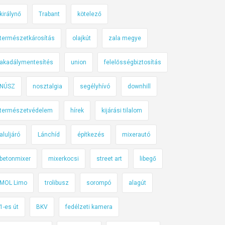
királynő
Trabant
kötelező
természetkárosítás
olajkút
zala megye
akadálymentesítés
union
felelősségbiztosítás
NÚSZ
nosztalgia
segélyhívó
downhill
természetvédelem
hírek
kijárási tilalom
aluljáró
Lánchíd
építkezés
mixerautó
betonmixer
mixerkocsi
street art
libegő
MOL Limo
trolibusz
sorompó
alagút
1-es út
BKV
fedélzeti kamera