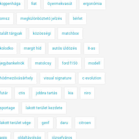
koppenhága
fiat
Gyermekvasút
ergonómia
omsz
megkülönböztető jelzés
bérlet
talált tárgyak
közösségi
matchbox
kolodko
margit híd
autós üldözés
8-as
jegybankelnök
matolcsy
ford f150
modell
hódmezővásárhely
visual signature
c evolution
futár
ctis
jobbra tartás
kia
niro
sportage
lakott terület kezdete
lakott terület vége
genf
daru
citroen
agip
oldaltávolság
józsefváros