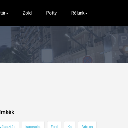
ttár
Zöld
Pötty
Rólunk
ímkék
választás
kapcsolat
Ford
Ka
Brixton