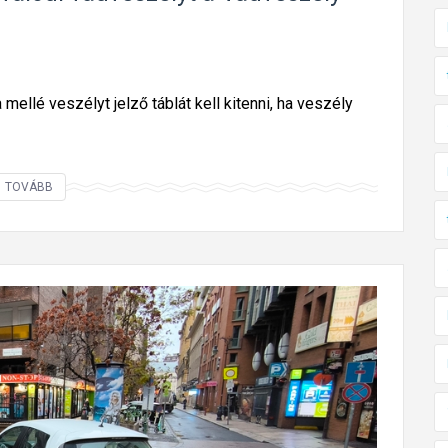
mellé veszélyt jelző táblát kell kitenni, ha veszély
M
TOVÁBB
o
b
i
l
V
a
d
v
e
s