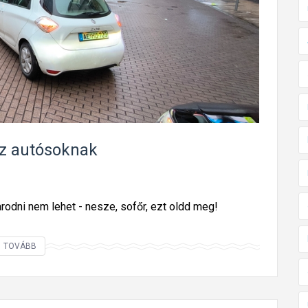
z
é
l
y
t
á
b
l
z autósoknak
a
j
e
arodni nem lehet - nesze, sofőr, ezt oldd meg!
l
z
A
TOVÁBB
i
m
a
i
v
k
a