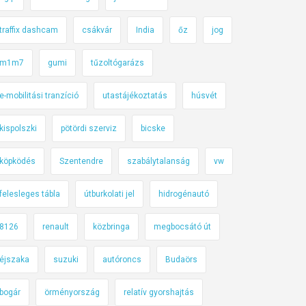
traffix dashcam
csákvár
India
őz
jog
m1m7
gumi
tűzoltógarázs
e-mobilitási tranzíció
utastájékoztatás
húsvét
kispolszki
pötördi szerviz
bicske
köpködés
Szentendre
szabálytalanság
vw
felesleges tábla
útburkolati jel
hidrogénautó
8126
renault
közbringa
megbocsátó út
éjszaka
suzuki
autóroncs
Budaörs
bogár
örményország
relatív gyorshajtás