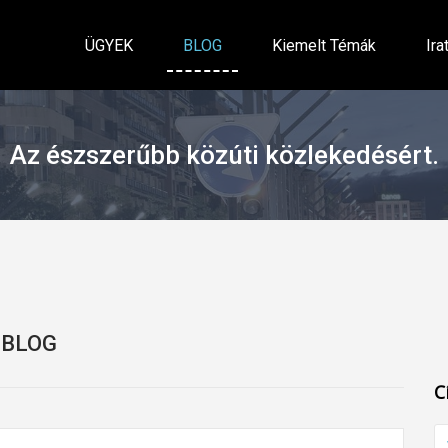
ÜGYEK
BLOG
Kiemelt Témák
Ira
Az észszerűbb közúti közlekedésért.
BLOG
C