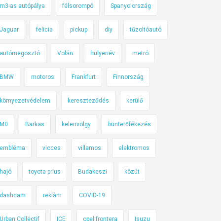
m3-as autópálya
félsorompó
Spanyolország
Jaguar
felicia
pickup
diy
tűzoltóautó
autómegosztó
Volán
hülyenév
metró
BMW
motoros
Frankfurt
Finnország
környezetvédelem
kereszteződés
kerülő
M0
Barkas
kelenvölgy
büntetőfékezés
embléma
vicces
villamos
elektromos
hajó
toyota prius
Budakeszi
közút
dashcam
reklám
COVID-19
Urban Collëctif
ICE
opel frontera
Isuzu