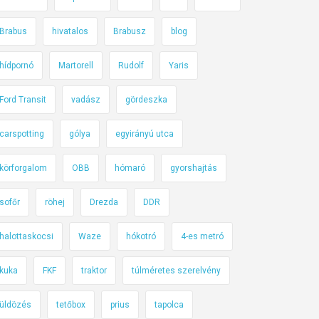
Brabus
hivatalos
Brabusz
blog
hídpornó
Martorell
Rudolf
Yaris
Ford Transit
vadász
gördeszka
carspotting
gólya
egyirányú utca
körforgalom
OBB
hómaró
gyorshajtás
sofőr
röhej
Drezda
DDR
halottaskocsi
Waze
hókotró
4-es metró
kuka
FKF
traktor
túlméretes szerelvény
üldözés
tetőbox
prius
tapolca