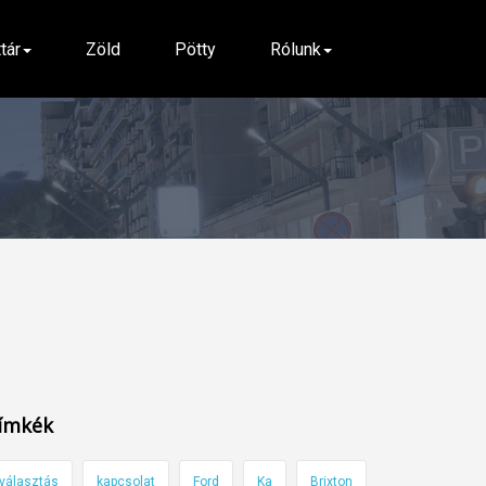
ttár
Zöld
Pötty
Rólunk
ímkék
választás
kapcsolat
Ford
Ka
Brixton