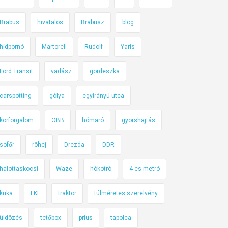
Brabus
hivatalos
Brabusz
blog
hídpornó
Martorell
Rudolf
Yaris
Ford Transit
vadász
gördeszka
carspotting
gólya
egyirányú utca
körforgalom
OBB
hómaró
gyorshajtás
sofőr
röhej
Drezda
DDR
halottaskocsi
Waze
hókotró
4-es metró
kuka
FKF
traktor
túlméretes szerelvény
üldözés
tetőbox
prius
tapolca