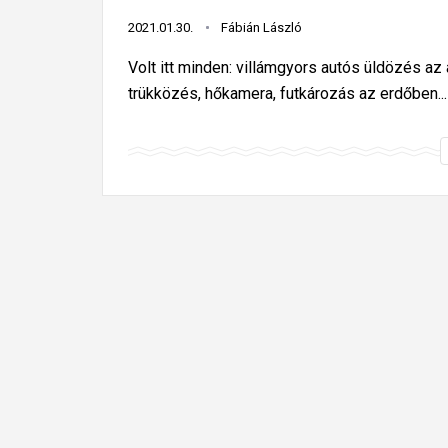
2021.01.30.
Fábián László
Volt itt minden: villámgyors autós üldözés a
trükközés, hőkamera, futkározás az erdőben...