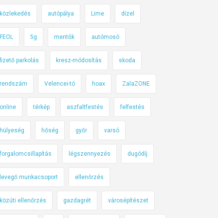
közlekedés
autópálya
Lime
dízel
FEOL
5g
mentők
autómosó
fizető parkolás
kresz-módosítás
skoda
rendszám
Velencei-tó
hoax
ZalaZONE
online
térkép
aszfaltfestés
felfestés
hülyeség
hőség
győr
varsó
forgalomcsillapítás
légszennyezés
dugódíj
levegő munkacsoport
ellenőrzés
közúti ellenőrzés
gazdagrét
városépítészet