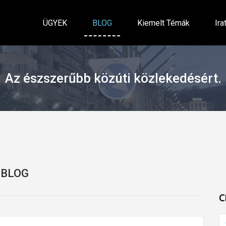
ÜGYEK
BLOG
Kiemelt Témák
Ira
Az észszerűbb közúti közlekedésért.
BLOG
C