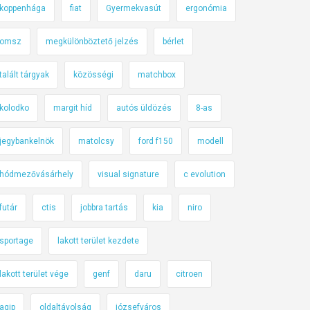
koppenhága
fiat
Gyermekvasút
ergonómia
omsz
megkülönböztető jelzés
bérlet
talált tárgyak
közösségi
matchbox
kolodko
margit híd
autós üldözés
8-as
jegybankelnök
matolcsy
ford f150
modell
hódmezővásárhely
visual signature
c evolution
futár
ctis
jobbra tartás
kia
niro
sportage
lakott terület kezdete
lakott terület vége
genf
daru
citroen
agip
oldaltávolság
józsefváros