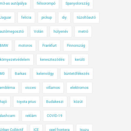
m3-as autópálya
félsorompó
Spanyolország
Jaguar
felicia
pickup
diy
tűzoltóautó
autómegosztó
Volán
hülyenév
metró
BMW
motoros
Frankfurt
Finnország
környezetvédelem
kereszteződés
kerülő
M0
Barkas
kelenvölgy
büntetőfékezés
embléma
vicces
villamos
elektromos
hajó
toyota prius
Budakeszi
közút
dashcam
reklám
COVID-19
Urban Collëctif
ICE
opel frontera
Isuzu