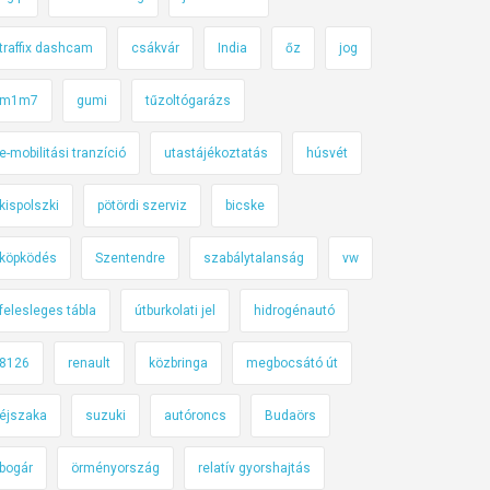
traffix dashcam
csákvár
India
őz
jog
m1m7
gumi
tűzoltógarázs
e-mobilitási tranzíció
utastájékoztatás
húsvét
kispolszki
pötördi szerviz
bicske
köpködés
Szentendre
szabálytalanság
vw
felesleges tábla
útburkolati jel
hidrogénautó
8126
renault
közbringa
megbocsátó út
éjszaka
suzuki
autóroncs
Budaörs
bogár
örményország
relatív gyorshajtás