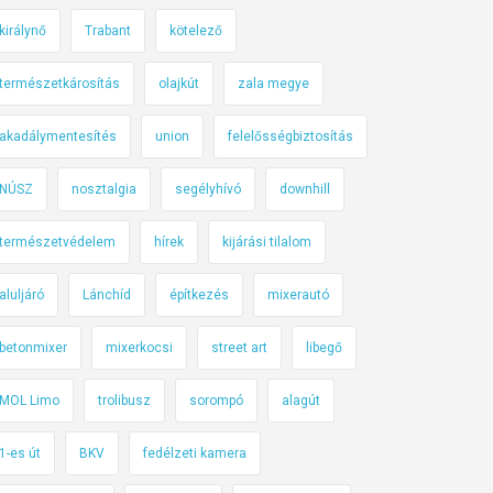
királynő
Trabant
kötelező
természetkárosítás
olajkút
zala megye
akadálymentesítés
union
felelősségbiztosítás
NÚSZ
nosztalgia
segélyhívó
downhill
természetvédelem
hírek
kijárási tilalom
aluljáró
Lánchíd
építkezés
mixerautó
betonmixer
mixerkocsi
street art
libegő
MOL Limo
trolibusz
sorompó
alagút
1-es út
BKV
fedélzeti kamera