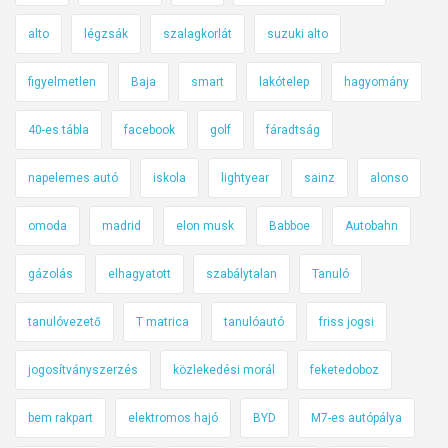
alto
légzsák
szalagkorlát
suzuki alto
figyelmetlen
Baja
smart
lakótelep
hagyomány
40-es tábla
facebook
golf
fáradtság
napelemes autó
iskola
lightyear
sainz
alonso
omoda
madrid
elon musk
Babboe
Autobahn
gázolás
elhagyatott
szabálytalan
Tanuló
tanulóvezető
T matrica
tanulóautó
friss jogsi
jogosítványszerzés
közlekedési morál
feketedoboz
bem rakpart
elektromos hajó
BYD
M7-es autópálya