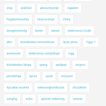
stop
utánfutó
abszurdisztán
napelem
forgalomlassítás
fénysorompó
Chery
levegőminőség
Berlin
rekord
elektromos tricikli
ékm
közlekedési minisztérium
lázár jános
Tiggo 7
autónevek
elektromos vontatóhajó
togg
közlekedési lámpa
xpeng
autópiac
znojmo
jelzőlámpa
lipcse
vasút
múzeum
éjszakai vezetés
sebességkorlátozás
útszűkítés
sanghaj
wuhu
ajánlott sebesség
veterán