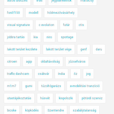
autós üldözés
8-as
jegybankelnök
matolcsy
ford f150
modell
hódmezővásárhely
visual signature
c evolution
futár
ctis
jobbra tartás
kia
niro
sportage
lakott terület kezdete
lakott terület vége
genf
daru
citroen
agip
oldaltávolság
józsefváros
traffix dashcam
csákvár
India
őz
jog
m1m7
gumi
tűzoltógarázs
e-mobilitási tranzíció
utastájékoztatás
húsvét
kispolszki
pötördi szerviz
bicske
köpködés
Szentendre
szabálytalanság