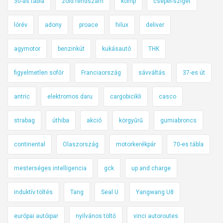
30-as tábla
zöld rendszám
komp
csepel-sziget
lórév
adony
proace
hilux
deliver
agymotor
benzinkút
kukásautó
THK
figyelmetlen sofőr
Franciaország
sávváltás
37-es út
antric
elektromos daru
cargobicikli
casco
strabag
úthiba
akció
körgyűrű
gumiabroncs
continental
Olaszország
motorkerékpár
70-es tábla
mesterséges intelligencia
gck
up and charge
induktív töltés
Tang
Seal U
Yangwang U8
európai autóipar
nyilvános töltő
vinci autoroutes