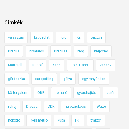
u
-
t
2
a
Címkék
0
z
2
t
5
választás
kapcsolat
Ford
Ka
Brixton
u
,
n
Brabus
hivatalos
Brabusz
blog
hídpornó
2
k
9
a
Martorell
Rudolf
Yaris
Ford Transit
vadász
.
j
ö
gördeszka
carspotting
gólya
egyirányú utca
v
körforgalom
OBB
hómaró
gyorshajtás
sofőr
ő
b
röhej
Drezda
DDR
halottaskocsi
Waze
e
a
hókotró
4-es metró
kuka
FKF
traktor
m