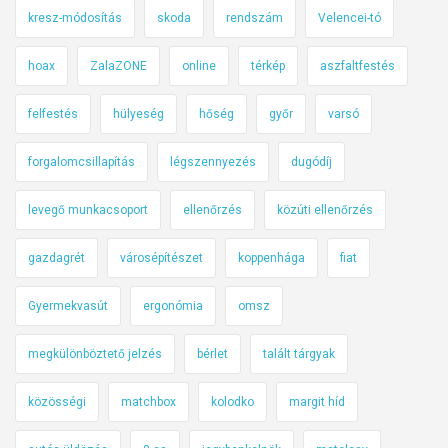
kresz-módosítás
skoda
rendszám
Velencei-tó
hoax
ZalaZONE
online
térkép
aszfaltfestés
felfestés
hülyeség
hőség
győr
varsó
forgalomcsillapítás
légszennyezés
dugódíj
levegő munkacsoport
ellenőrzés
közúti ellenőrzés
gazdagrét
városépítészet
koppenhága
fiat
Gyermekvasút
ergonómia
omsz
megkülönböztető jelzés
bérlet
talált tárgyak
közösségi
matchbox
kolodko
margit híd