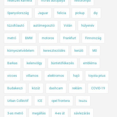
fedélzeti kamera
m3-as autópálya
félsorompó
Spanyolország
Jaguar
felicia
pickup
diy
tűzoltóautó
autómegosztó
Volán
hülyenév
metró
BMW
motoros
Frankfurt
Finnország
környezetvédelem
kereszteződés
kerülő
M0
Barkas
kelenvölgy
büntetőfékezés
embléma
vicces
villamos
elektromos
hajó
toyota prius
Budakeszi
közút
dashcam
reklám
COVID-19
Urban Collëctif
ICE
opel frontera
Isuzu
3-as metró
megállás
4-es út
sávlezárás