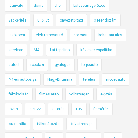
látnivaló
dánia
shell
balesetmegelőzés
vadkerítés
Üllői út
önvezető taxi
OT-rendszám
lakókocsi
elektromosautó
podcast
behajtani tilos
kerékpár
M4
fiat topolino
közlekedéspolitika
autóút
robotaxi
gyalogos
törpeautó
M1-es autópálya
Nagy-Britannia
terelés
mopedautó
féktávolság
filmes autó
volkswagen
előzés
lovas
id buzz
kutatás
TÜV
felmérés
Ausztrália
túlkorlátozás
drive-through