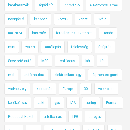
kerekesszék
árpád híd
innováció
elektromos jármű
navigáció
karlobag
kortrijk
vonat
Svájc
iaa 2024
buszsáv
forgalommal szemben
Honda
mini
wales
autólopás
felelősség
felújítás
önvezető autó
M30
ford focus
kár
tél
mol
autómatrica
elektronikus jegy
légmentes gumi
vadveszély
koccanás
Európa
30
volánbusz
kerékpársáv
baki
gps
IAA
tuning
Forma-1
Budapest Közút
útfelbontás
LPG
autógáz