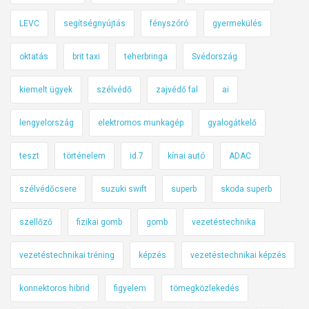
LEVC
segítségnyújtás
fényszóró
gyermekülés
oktatás
brit taxi
teherbringa
Svédország
kiemelt ügyek
szélvédő
zajvédő fal
ai
lengyelország
elektromos munkagép
gyalogátkelő
teszt
történelem
id.7
kínai autó
ADAC
szélvédőcsere
suzuki swift
superb
skoda superb
szellőző
fizikai gomb
gomb
vezetéstechnika
vezetéstechnikai tréning
képzés
vezetéstechnikai képzés
konnektoros hibrid
figyelem
tömegközlekedés