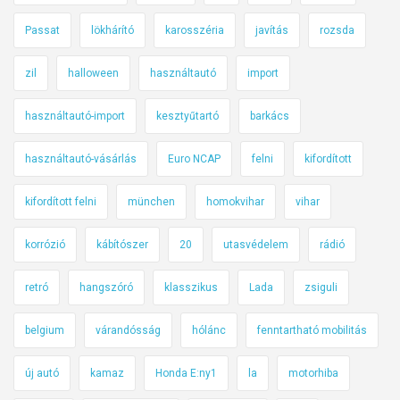
Passat
lökhárító
karosszéria
javítás
rozsda
zil
halloween
használtautó
import
használtautó-import
kesztyűtartó
barkács
használtautó-vásárlás
Euro NCAP
felni
kifordított
kifordított felni
münchen
homokvihar
vihar
korrózió
kábítószer
20
utasvédelem
rádió
retró
hangszóró
klasszikus
Lada
zsiguli
belgium
várandósság
hólánc
fenntartható mobilitás
új autó
kamaz
Honda E:ny1
la
motorhiba