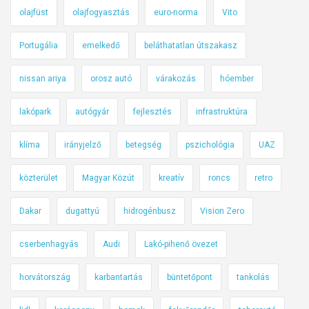
olajfüst
olajfogyasztás
euro-norma
Vito
Portugália
emelkedő
beláthatatlan útszakasz
nissan ariya
orosz autó
várakozás
hóember
lakópark
autógyár
fejlesztés
infrastruktúra
klíma
irányjelző
betegség
pszichológia
UAZ
közterület
Magyar Közút
kreatív
roncs
retro
Dakar
dugattyú
hidrogénbusz
Vision Zero
cserbenhagyás
Audi
Lakó-pihenő övezet
horvátország
karbantartás
büntetőpont
tankolás