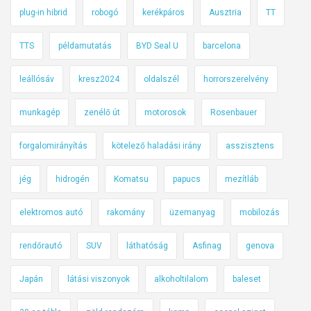
plug-in hibrid
robogó
kerékpáros
Ausztria
TT
TTS
példamutatás
BYD Seal U
barcelona
leállósáv
kresz2024
oldalszél
horrorszerelvény
munkagép
zenélő út
motorosok
Rosenbauer
forgalomirányítás
kötelező haladási irány
asszisztens
jég
hidrogén
Komatsu
papucs
mezítláb
elektromos autó
rakomány
üzemanyag
mobilozás
rendőrautó
SUV
láthatóság
Asfinag
genova
Japán
látási viszonyok
alkoholtilalom
baleset