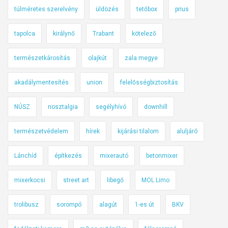
ú
túlméretes szerelvény
üldözés
tetőbox
prius
l
t
tapolca
királynő
Trabant
kötelező
h
é
természetkárosítás
olajkút
zala megye
t
akadálymentesítés
union
felelősségbiztosítás
e
n
NÚSZ
nosztalgia
segélyhívó
downhill
-
2
természetvédelem
hírek
kijárási tilalom
aluljáró
0
2
Lánchíd
építkezés
mixerautó
betonmixer
4
.
mixerkocsi
street art
libegő
MOL Limo
4
0
trolibusz
sorompó
alagút
1-es út
BKV
.