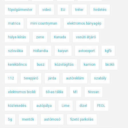
főpolgármester
videó
EU
tréler
hirdetés
matrica
mini countryman
elektromos bányagép
hülye kiírás
zene
Kanada
vasúti átjáró
szlovákia
Hollandia
kaiyun
avtoexport
kgfb
kerékbilincs
busz
közvilágítás
kamion
bicikli
112
terepjáró
járda
autóreklám
szabály
elektromos bicikli
60-as tábla
M1
Nissan
közlekedés
autópálya
Lime
dízel
FEOL
5g
mentők
autómosó
fizető parkolás