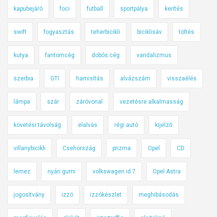
kapubejáró
foci
futball
sportpálya
kerítés
swift
fogyasztás
teherbicikli
biciklisáv
töltés
kutya
fantomcég
dobós cég
vandalizmus
szerbia
GTI
hamisítás
alvázszám
visszaélés
lámpa
szár
záróvonal
vezetésre alkalmasság
követési távolság
elalvás
régi autó
kijelző
villanybicikli
Csehország
prizma
Opel
CD
lemez
nyári gumi
volkswagen id.7
Opel Astra
jogosítvány
izzó
izzókészlet
meghibásodás