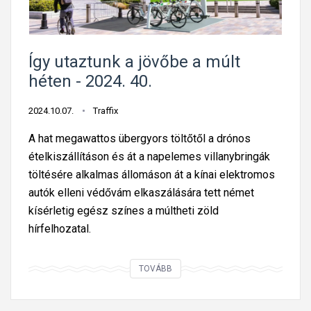
k
a
j
ö
Így utaztunk a jövőbe a múlt
v
héten - 2024. 40.
ő
b
2024.10.07.
Traffix
e
A hat megawattos übergyors töltőtől a drónos
a
ételkiszállításon és át a napelemes villanybringák
m
töltésére alkalmas állomáson át a kínai elektromos
ú
autók elleni védővám elkaszálására tett német
l
kísérletig egész színes a múltheti zöld
t
hírfelhozatal.
h
é
Í
TOVÁBB
t
g
e
y
n