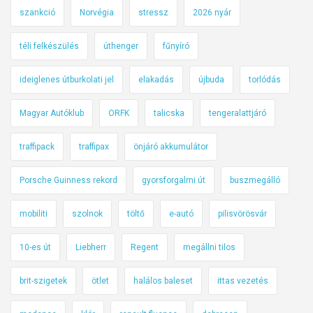
szankció
Norvégia
stressz
2026 nyár
téli felkészülés
úthenger
fűnyíró
ideiglenes útburkolati jel
elakadás
újbuda
torlódás
Magyar Autóklub
ORFK
talicska
tengeralattjáró
traffipack
traffipax
önjáró akkumulátor
Porsche Guinness rekord
gyorsforgalmi út
buszmegálló
mobiliti
szolnok
töltő
e-autó
pilisvörösvár
10-es út
Liebherr
Regent
megállni tilos
brit-szigetek
ötlet
halálos baleset
ittas vezetés