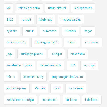
vw
felesleges tábla
útburkolati jel
hidrogénautó
8126
renault
közbringa
megbocsátó út
éjszaka
suzuki
autóroncs
Budaörs
bogár
örményország
relatív gyorshajtás
francia
mercedes
jegy
autópálya-pihenő
autóipar
hibás tábla
vezetéstámogatás
kézműves tábla
USA
vw bogár
Párizs
balesetveszély
programajánlómúzeum
év körforgalma
Vecsés
mirai
borgwarner
kerékpáros stratégia
ceausescu
bukkanó
babakocsi