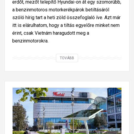
erdőt, mezőt telepítő Hyundai-on át egy szomorúbb,
a benzinmotoros motorkerékpárok betiltásáról
szóló hírig tart a heti zöld összefoglaló íve. Azt már
itt is elárulhatom, hogy a tiltás egyelőre minket nem
érint, csak Vietnám haragudott meg a
benzinmotorokra.
Í
TOVÁBB
g
y
u
t
a
z
t
u
n