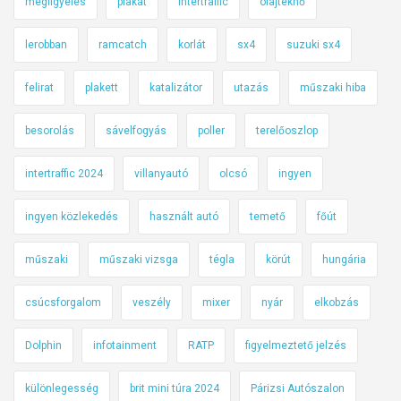
megfigyelés
plakát
intertraffic
olajteknő
lerobban
ramcatch
korlát
sx4
suzuki sx4
felirat
plakett
katalizátor
utazás
műszaki hiba
besorolás
sávelfogyás
poller
terelőoszlop
intertraffic 2024
villanyautó
olcsó
ingyen
ingyen közlekedés
használt autó
temető
főút
műszaki
műszaki vizsga
tégla
körút
hungária
csúcsforgalom
veszély
mixer
nyár
elkobzás
Dolphin
infotainment
RATP
figyelmeztető jelzés
különlegesség
brit mini túra 2024
Párizsi Autószalon