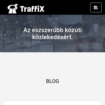
Prim
Men
Az észszerűbb közúti
közlekedésért.
BLOG