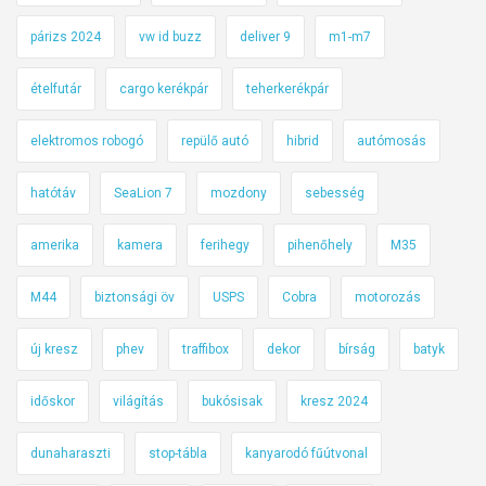
párizs 2024
vw id buzz
deliver 9
m1-m7
ételfutár
cargo kerékpár
teherkerékpár
elektromos robogó
repülő autó
hibrid
autómosás
hatótáv
SeaLion 7
mozdony
sebesség
amerika
kamera
ferihegy
pihenőhely
M35
M44
biztonsági öv
USPS
Cobra
motorozás
új kresz
phev
traffibox
dekor
bírság
batyk
időskor
világítás
bukósisak
kresz 2024
dunaharaszti
stop-tábla
kanyarodó fűútvonal