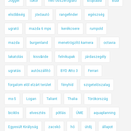
Jogger
tükör
heti összefoglaló
stoptábla
Bubi
elsőbbség
jövőautó
rangefinder
egészség
ugrató
mazda 6 mps
kerékcsere
rumpold
mazda
burgenland
menetrögzítő kamera
octavia
lakatolás
kiss&ride
felnikupak
járdaszegély
ugratás
autószállító
BYD Atto 3
Ferrari
forgalom elől elzárt terület
fényhíd
szigetelőszalag
mx-5
Logan
Taliant
Thalia
Törökország
biciklis
elvesztés
pótlás
ÚME
aquaplanning
Egyesült Királyság
zacskó
hó
útdíj
állapot