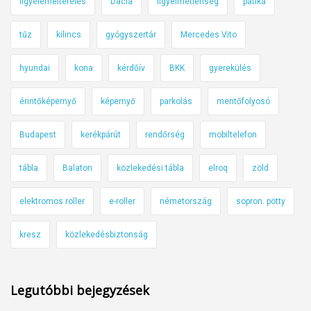
figyelemelterelés
Dacia
figyelmetlenség
patika
tűz
kilincs
gyógyszertár
Mercedes Vito
hyundai
kona
kérdőív
BKK
gyerekülés
érintőképernyő
képernyő
parkolás
mentőfolyosó
Budapest
kerékpárút
rendőrség
mobiltelefon
tábla
Balaton
közlekedési tábla
elroq
zöld
elektromos roller
e-roller
németország
sopron. pötty
kresz
közlekedésbiztonság
Legutóbbi bejegyzések