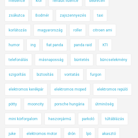
medence
klór
renault fluence
debrecen
zsákutca
Bodmér
zajszennyezés
taxi
korlátozás
magyarország
roller
citroen ami
humor
ing
fiat panda
panda raid
KTI
telefonálás
másnaposság
büntetés
bűncselekmény
szigorítás
biztosítás
vontatás
furgon
elektromos kerékpár
elektromos moped
elektromos repülő
pötty
mooncity
porsche hungária
útminőség
mini körforgalom
haszonjármű
parkoló
túltáblázás
juke
elektromos motor
drón
lpö
akasztó