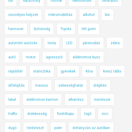
lidl
karácsony
homok
fekvőrendőr
teherautó
veszélyes helyzet
mikromobilitás
alkohol
bor
hannover
biztonság
Toyota
téli gumi
autonóm autózás
tesla
LED
párásodás
zebra
autó
motor
agresszió
elektromos busz
repülőtér
statisztika
gyerekek
Kína
kresz tábla
útfelújítás
maxxus
sebességhatár
útépítés
lakat
elektromos kamion
alkatrész
művészet
traffix
érdekesség
fizetőkapu
logó
vicc
dugó
törésteszt
poén
dohányzás az autóban