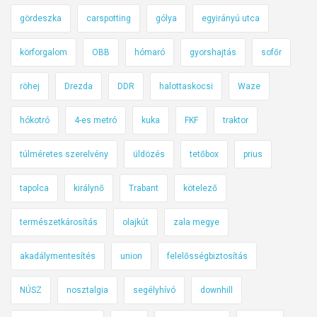
t
ó
gördeszka
carspotting
gólya
egyirányú utca
m
körforgalom
OBB
hómaró
gyorshajtás
sofőr
á
r
röhej
Drezda
DDR
halottaskocsi
Waze
k
a
hókotró
4-es metró
kuka
FKF
traktor
é
r
túlméretes szerelvény
üldözés
tetőbox
prius
k
e
tapolca
királynő
Trabant
kötelező
z
e
természetkárosítás
olajkút
zala megye
t
akadálymentesítés
union
felelősségbiztosítás
t
M
NÚSZ
nosztalgia
segélyhívó
downhill
a
g