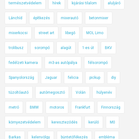
természetvédelem
hírek
kijárási tilalom
aluljáró
y
a
Lánchíd
építkezés
mixerautó
betonmixer
r
o
mixerkocsi
street art
libegő
MOL Limo
r
s
trolibusz
sorompó
alagút
1-es út
BKV
z
á
fedélzeti kamera
m3-as autópálya
félsorompó
g
Spanyolország
Jaguar
felicia
pickup
diy
r
a
tűzoltóautó
autómegosztó
Volán
hülyenév
!
D
metró
BMW
motoros
Frankfurt
Finnország
e
m
környezetvédelem
kereszteződés
kerülő
M0
i
a
Barkas
kelenvölgy
büntetőfékezés
embléma