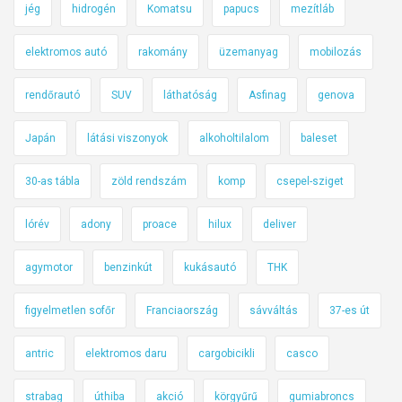
jég
hidrogén
Komatsu
papucs
mezítláb
elektromos autó
rakomány
üzemanyag
mobilozás
rendőrautó
SUV
láthatóság
Asfinag
genova
Japán
látási viszonyok
alkoholtilalom
baleset
30-as tábla
zöld rendszám
komp
csepel-sziget
lórév
adony
proace
hilux
deliver
agymotor
benzinkút
kukásautó
THK
figyelmetlen sofőr
Franciaország
sávváltás
37-es út
antric
elektromos daru
cargobicikli
casco
strabag
úthiba
akció
körgyűrű
gumiabroncs