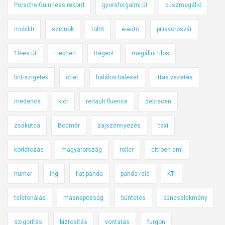
Porsche Guinness rekord
gyorsforgalmi út
buszmegálló
mobiliti
szolnok
töltő
e-autó
pilisvörösvár
10-es út
Liebherr
Regent
megállni tilos
brit-szigetek
ötlet
halálos baleset
ittas vezetés
medence
klór
renault fluence
debrecen
zsákutca
Bodmér
zajszennyezés
taxi
korlátozás
magyarország
roller
citroen ami
humor
ing
fiat panda
panda raid
KTI
telefonálás
másnaposság
büntetés
bűncselekmény
szigorítás
biztosítás
vontatás
furgon