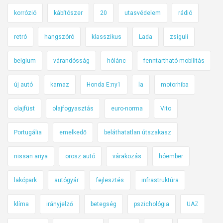
korrózió
kábítószer
20
utasvédelem
rádió
retró
hangszóró
klasszikus
Lada
zsiguli
belgium
várandósság
hólánc
fenntartható mobilitás
új autó
kamaz
Honda E:ny1
la
motorhiba
olajfüst
olajfogyasztás
euro-norma
Vito
Portugália
emelkedő
beláthatatlan útszakasz
nissan ariya
orosz autó
várakozás
hóember
lakópark
autógyár
fejlesztés
infrastruktúra
klíma
irányjelző
betegség
pszichológia
UAZ