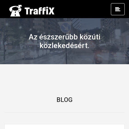
Prim
Men
Az észszerűbb közúti
közlekedésért.
BLOG