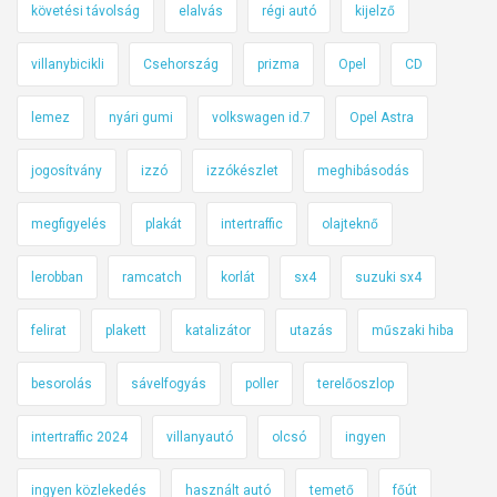
követési távolság
elalvás
régi autó
kijelző
villanybicikli
Csehország
prizma
Opel
CD
lemez
nyári gumi
volkswagen id.7
Opel Astra
jogosítvány
izzó
izzókészlet
meghibásodás
megfigyelés
plakát
intertraffic
olajteknő
lerobban
ramcatch
korlát
sx4
suzuki sx4
felirat
plakett
katalizátor
utazás
műszaki hiba
besorolás
sávelfogyás
poller
terelőoszlop
intertraffic 2024
villanyautó
olcsó
ingyen
ingyen közlekedés
használt autó
temető
főút