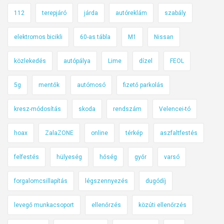
l
112
terepjáró
járda
autóreklám
szabály
l
k
elektromos bicikli
60-as tábla
M1
Nissan
i
m
közlekedés
autópálya
Lime
dízel
FEOL
o
n
5g
mentők
autómosó
fizető parkolás
d
a
kresz-módosítás
skoda
rendszám
Velencei-tó
n
hoax
ZalaZONE
online
térkép
aszfaltfestés
i
?
felfestés
hülyeség
hőség
győr
varsó
forgalomcsillapítás
légszennyezés
dugódíj
levegő munkacsoport
ellenőrzés
közúti ellenőrzés