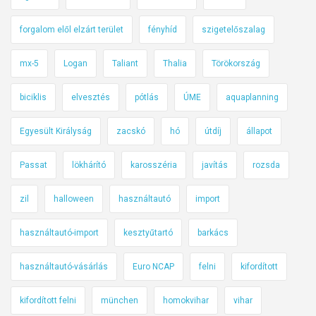
forgalom elől elzárt terület
fényhíd
szigetelőszalag
mx-5
Logan
Taliant
Thalia
Törökország
biciklis
elvesztés
pótlás
ÚME
aquaplanning
Egyesült Királyság
zacskó
hó
útdíj
állapot
Passat
lökhárító
karosszéria
javítás
rozsda
zil
halloween
használtautó
import
használtautó-import
kesztyűtartó
barkács
használtautó-vásárlás
Euro NCAP
felni
kifordított
kifordított felni
münchen
homokvihar
vihar