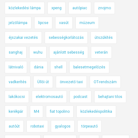
közlekedési lámpa
xpeng
autópiac
znojmo
jelzőlámpa
lipcse
vasút
múzeum
éjszakai vezetés
sebességkorlátozás
útszűkítés
sanghaj
wuhu
ajánlott sebesség
veterán
látnivaló
dánia
shell
balesetmegelőzés
vadkerítés
Üllői út
önvezető taxi
OT-rendszám
lakókocsi
elektromosautó
podcast
behajtani tilos
kerékpár
M4
fiat topolino
közlekedéspolitika
autóút
robotaxi
gyalogos
törpeautó