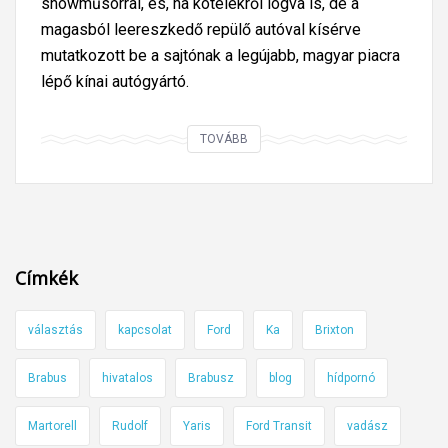
showműsorral, és, ha kötelekről lógva is, de a
magasból leereszkedő repülő autóval kísérve
mutatkozott be a sajtónak a legújabb, magyar piacra
lépő kínai autógyártó.
Ú
TOVÁBB
j
a
b
b
k
Címkék
í
n
választás
kapcsolat
Ford
Ka
Brixton
a
i
Brabus
hivatalos
Brabusz
blog
hídpornó
a
u
Martorell
Rudolf
Yaris
Ford Transit
vadász