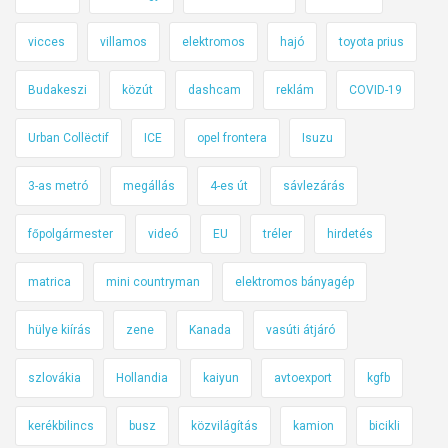
z
a
vicces
villamos
elektromos
hajó
toyota prius
z
Budakeszi
közút
dashcam
reklám
COVID-19
X
p
Urban Collëctif
ICE
opel frontera
Isuzu
e
n
3-as metró
megállás
4-es út
sávlezárás
g
?
főpolgármester
videó
EU
tréler
hirdetés
É
s
matrica
mini countryman
elektromos bányagép
h
o
hülye kiírás
zene
Kanada
vasúti átjáró
g
y
szlovákia
Hollandia
kaiyun
avtoexport
kgfb
k
kerékbilincs
busz
közvilágítás
kamion
bicikli
e