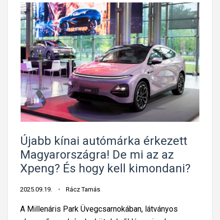
Újabb kínai autómárka érkezett
Magyarországra! De mi az az
Xpeng? És hogy kell kimondani?
2025.09.19.
Rácz Tamás
A Millenáris Park Üvegcsarnokában, látványos