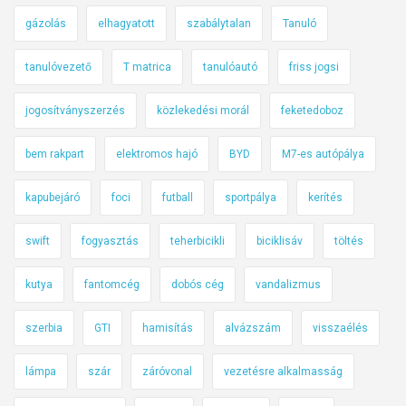
gázolás
elhagyatott
szabálytalan
Tanuló
tanulóvezető
T matrica
tanulóautó
friss jogsi
jogosítványszerzés
közlekedési morál
feketedoboz
bem rakpart
elektromos hajó
BYD
M7-es autópálya
kapubejáró
foci
futball
sportpálya
kerítés
swift
fogyasztás
teherbicikli
biciklisáv
töltés
kutya
fantomcég
dobós cég
vandalizmus
szerbia
GTI
hamisítás
alvázszám
visszaélés
lámpa
szár
záróvonal
vezetésre alkalmasság