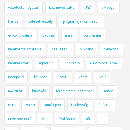
vezetéstámogatás
kézműves tábla
USA
vw bogár
Párizs
balesetveszély
programajánlómúzeum
év körforgalma
Vecsés
mirai
borgwarner
kerékpáros stratégia
ceausescu
bukkanó
babakocsi
kerekesszék
árpád híd
innováció
elektromos jármű
navigáció
karlobag
kortrijk
vonat
Svájc
iaa 2024
buszsáv
forgalommal szemben
Honda
mini
wales
autólopás
felelősség
felújítás
önvezető autó
M30
ford focus
kár
tél