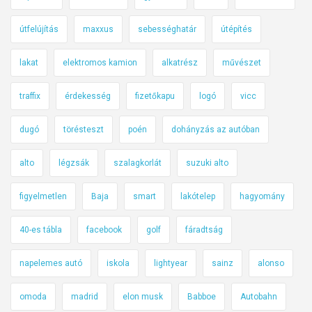
útfelújítás
maxxus
sebességhatár
útépítés
lakat
elektromos kamion
alkatrész
művészet
traffix
érdekesség
fizetőkapu
logó
vicc
dugó
törésteszt
poén
dohányzás az autóban
alto
légzsák
szalagkorlát
suzuki alto
figyelmetlen
Baja
smart
lakótelep
hagyomány
40-es tábla
facebook
golf
fáradtság
napelemes autó
iskola
lightyear
sainz
alonso
omoda
madrid
elon musk
Babboe
Autobahn