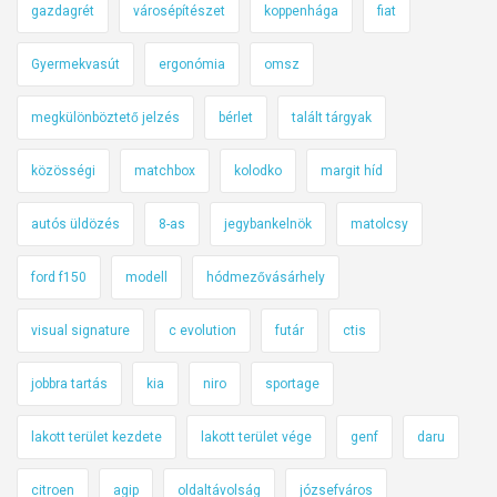
gazdagrét
városépítészet
koppenhága
fiat
Gyermekvasút
ergonómia
omsz
megkülönböztető jelzés
bérlet
talált tárgyak
közösségi
matchbox
kolodko
margit híd
autós üldözés
8-as
jegybankelnök
matolcsy
ford f150
modell
hódmezővásárhely
visual signature
c evolution
futár
ctis
jobbra tartás
kia
niro
sportage
lakott terület kezdete
lakott terület vége
genf
daru
citroen
agip
oldaltávolság
józsefváros