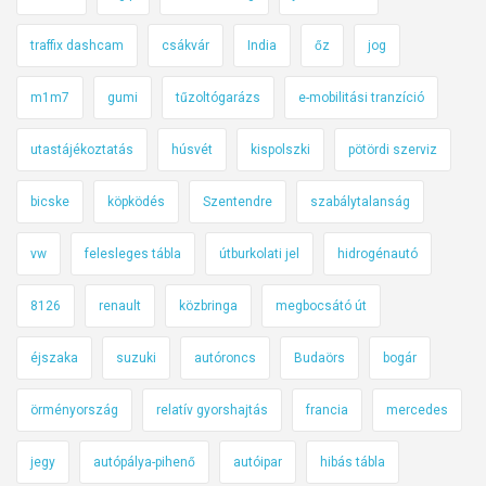
traffix dashcam
csákvár
India
őz
jog
m1m7
gumi
tűzoltógarázs
e-mobilitási tranzíció
utastájékoztatás
húsvét
kispolszki
pötördi szerviz
bicske
köpködés
Szentendre
szabálytalanság
vw
felesleges tábla
útburkolati jel
hidrogénautó
8126
renault
közbringa
megbocsátó út
éjszaka
suzuki
autóroncs
Budaörs
bogár
örményország
relatív gyorshajtás
francia
mercedes
jegy
autópálya-pihenő
autóipar
hibás tábla