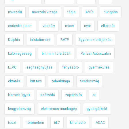
műszaki
műszaki vizsga
tégla
körút
hungária
csúcsforgalom
veszély
mixer
nyár
elkobzás
Dolphin
infotainment
RATP
figyelmeztető jelzés
különlegesség
brit mini túra 2024
Párizsi Autószalon
LEVC
segítségnyújtás
fényszóró
gyermekülés
oktatás
brit taxi
teherbringa
Svédország
kiemelt ügyek
szélvédő
zajvédő fal
ai
lengyelország
elektromos munkagép
gyalogátkelő
teszt
történelem
id.7
kínai autó
ADAC