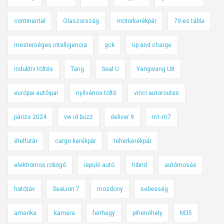
continental
Olaszország
motorkerékpár
70-es tábla
mesterséges intelligencia
gck
up and charge
induktív töltés
Tang
Seal U
Yangwang U8
európai autóipar
nyilvános töltő
vinci autoroutes
párizs 2024
vw id buzz
deliver 9
m1-m7
ételfutár
cargo kerékpár
teherkerékpár
elektromos robogó
repülő autó
hibrid
autómosás
hatótáv
SeaLion 7
mozdony
sebesség
amerika
kamera
ferihegy
pihenőhely
M35