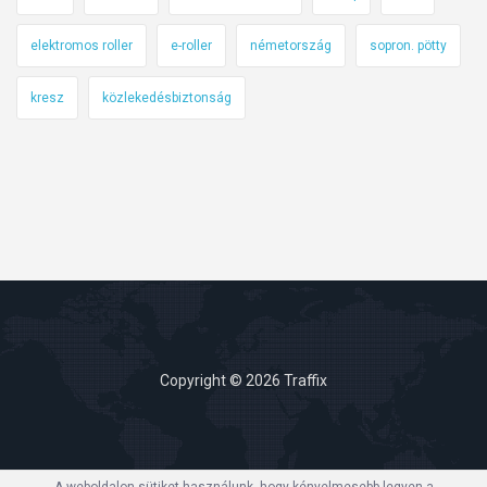
elektromos roller
e-roller
németország
sopron. pötty
kresz
közlekedésbiztonság
Copyright © 2026 Traffix
A weboldalon sütiket használunk, hogy kényelmesebb legyen a