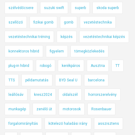
szélvédőcsere
suzuki swift
superb
skoda superb
szellőző
fizikai gomb
gomb
vezetéstechnika
vezetéstechnikai tréning
képzés
vezetéstechnikai képzés
konnektoros hibrid
figyelem
tömegközlekedés
plug-in hibrid
robogó
kerékpáros
Ausztria
TT
TTS
példamutatás
BYD Seal U
barcelona
leállósáv
kresz2024
oldalszél
horrorszerelvény
munkagép
zenélő út
motorosok
Rosenbauer
forgalomirányítás
kötelező haladási irány
asszisztens