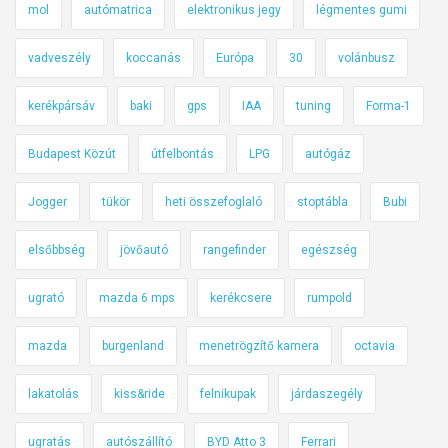
mol
autómatrica
elektronikus jegy
légmentes gumi
vadveszély
koccanás
Európa
30
volánbusz
kerékpársáv
baki
gps
IAA
tuning
Forma-1
Budapest Közút
útfelbontás
LPG
autógáz
Jogger
tükör
heti összefoglaló
stoptábla
Bubi
elsőbbség
jövőautó
rangefinder
egészség
ugrató
mazda 6 mps
kerékcsere
rumpold
mazda
burgenland
menetrögzítő kamera
octavia
lakatolás
kiss&ride
felnikupak
járdaszegély
ugratás
autószállító
BYD Atto 3
Ferrari