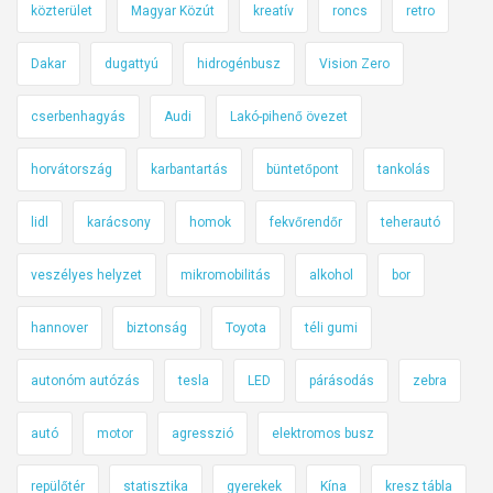
közterület
Magyar Közút
kreatív
roncs
retro
Dakar
dugattyú
hidrogénbusz
Vision Zero
cserbenhagyás
Audi
Lakó-pihenő övezet
horvátország
karbantartás
büntetőpont
tankolás
lidl
karácsony
homok
fekvőrendőr
teherautó
veszélyes helyzet
mikromobilitás
alkohol
bor
hannover
biztonság
Toyota
téli gumi
autonóm autózás
tesla
LED
párásodás
zebra
autó
motor
agresszió
elektromos busz
repülőtér
statisztika
gyerekek
Kína
kresz tábla