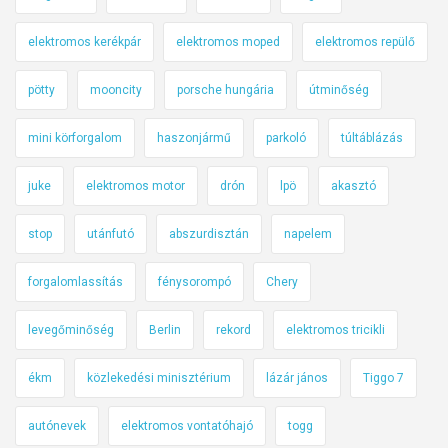
elektromos kerékpár
elektromos moped
elektromos repülő
pötty
mooncity
porsche hungária
útminőség
mini körforgalom
haszonjármű
parkoló
túltáblázás
juke
elektromos motor
drón
lpö
akasztó
stop
utánfutó
abszurdisztán
napelem
forgalomlassítás
fénysorompó
Chery
levegőminőség
Berlin
rekord
elektromos tricikli
ékm
közlekedési minisztérium
lázár jános
Tiggo 7
autónevek
elektromos vontatóhajó
togg