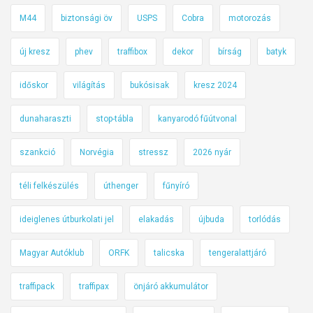
M44
biztonsági öv
USPS
Cobra
motorozás
új kresz
phev
traffibox
dekor
bírság
batyk
időskor
világítás
bukósisak
kresz 2024
dunaharaszti
stop-tábla
kanyarodó fűútvonal
szankció
Norvégia
stressz
2026 nyár
téli felkészülés
úthenger
fűnyíró
ideiglenes útburkolati jel
elakadás
újbuda
torlódás
Magyar Autóklub
ORFK
talicska
tengeralattjáró
traffipack
traffipax
önjáró akkumulátor