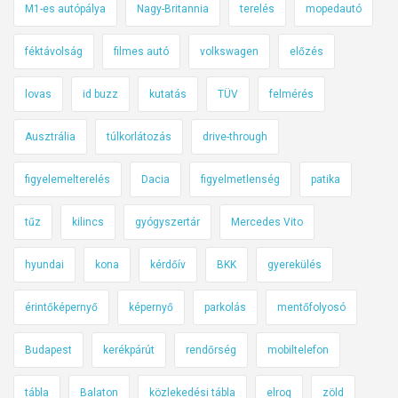
M1-es autópálya
Nagy-Britannia
terelés
mopedautó
féktávolság
filmes autó
volkswagen
előzés
lovas
id buzz
kutatás
TÜV
felmérés
Ausztrália
túlkorlátozás
drive-through
figyelemelterelés
Dacia
figyelmetlenség
patika
tűz
kilincs
gyógyszertár
Mercedes Vito
hyundai
kona
kérdőív
BKK
gyerekülés
érintőképernyő
képernyő
parkolás
mentőfolyosó
Budapest
kerékpárút
rendőrség
mobiltelefon
tábla
Balaton
közlekedési tábla
elroq
zöld