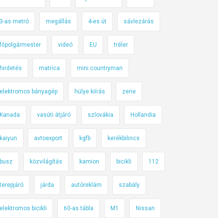
3-as metró
megállás
4-es út
sávlezárás
főpolgármester
videó
EU
tréler
hirdetés
matrica
mini countryman
elektromos bányagép
hülye kiírás
zene
Kanada
vasúti átjáró
szlovákia
Hollandia
kaiyun
avtoexport
kgfb
kerékbilincs
busz
közvilágítás
kamion
bicikli
112
terepjáró
járda
autóreklám
szabály
elektromos bicikli
60-as tábla
M1
Nissan