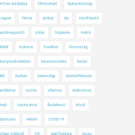
m3-as autópálya
félsorompó
Spanyolország
Jaguar
felicia
pickup
diy
tűzoltóautó
autómegosztó
Volán
hülyenév
metró
BMW
motoros
Frankfurt
Finnország
környezetvédelem
kereszteződés
kerülő
M0
Barkas
kelenvölgy
büntetőfékezés
embléma
vicces
villamos
elektromos
hajó
toyota prius
Budakeszi
közút
dashcam
reklám
COVID-19
Urban Collëctif
ICE
opel frontera
Isuzu