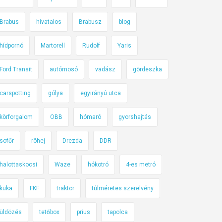
Brabus
hivatalos
Brabusz
blog
hídpornó
Martorell
Rudolf
Yaris
Ford Transit
autómosó
vadász
gördeszka
carspotting
gólya
egyirányú utca
körforgalom
OBB
hómaró
gyorshajtás
sofőr
röhej
Drezda
DDR
halottaskocsi
Waze
hókotró
4-es metró
kuka
FKF
traktor
túlméretes szerelvény
üldözés
tetőbox
prius
tapolca