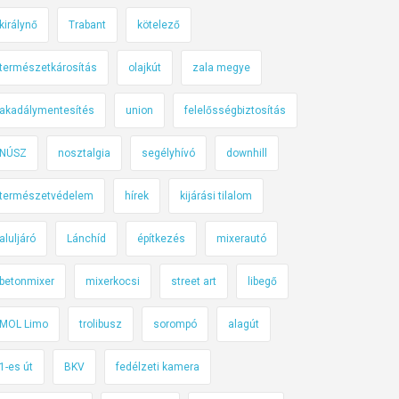
királynő
Trabant
kötelező
természetkárosítás
olajkút
zala megye
akadálymentesítés
union
felelősségbiztosítás
NÚSZ
nosztalgia
segélyhívó
downhill
természetvédelem
hírek
kijárási tilalom
aluljáró
Lánchíd
építkezés
mixerautó
betonmixer
mixerkocsi
street art
libegő
MOL Limo
trolibusz
sorompó
alagút
1-es út
BKV
fedélzeti kamera