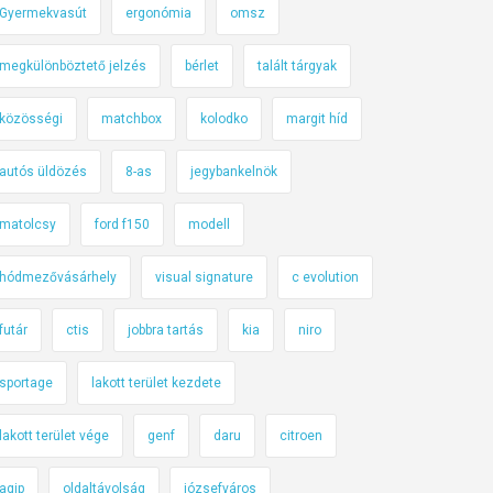
Gyermekvasút
ergonómia
omsz
megkülönböztető jelzés
bérlet
talált tárgyak
közösségi
matchbox
kolodko
margit híd
autós üldözés
8-as
jegybankelnök
matolcsy
ford f150
modell
hódmezővásárhely
visual signature
c evolution
futár
ctis
jobbra tartás
kia
niro
sportage
lakott terület kezdete
lakott terület vége
genf
daru
citroen
agip
oldaltávolság
józsefváros