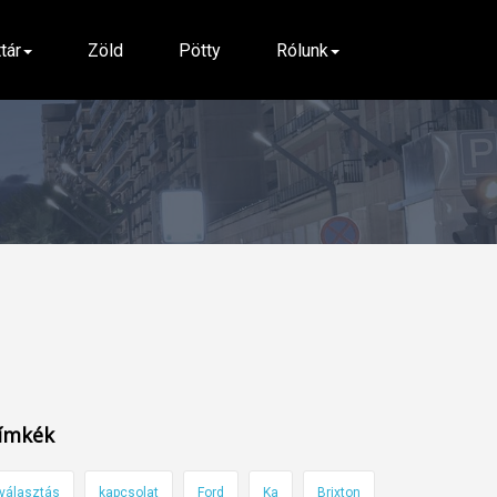
ttár
Zöld
Pötty
Rólunk
ímkék
választás
kapcsolat
Ford
Ka
Brixton