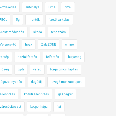
közlekedés
autópálya
Lime
dízel
FEOL
5g
mentők
fizető parkolás
kresz-módosítás
skoda
rendszám
Velencei-tó
hoax
ZalaZONE
online
térkép
aszfaltfestés
felfestés
hülyeség
hőség
győr
varsó
forgalomcsillapítás
légszennyezés
dugódíj
levegő munkacsoport
ellenőrzés
közúti ellenőrzés
gazdagrét
városépítészet
koppenhága
fiat