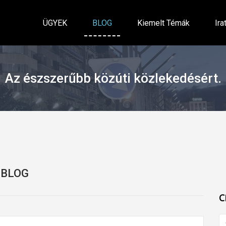
ÜGYEK
BLOG
Kiemelt Témák
Ira
Az észszerűbb közúti közlekedésért.
BLOG
C