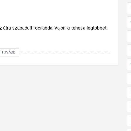
 útra szabadult focilabda. Vajon ki tehet a legtöbbet
A
TOVÁBB
m
i
k
o
r
a
z
ú
t
m