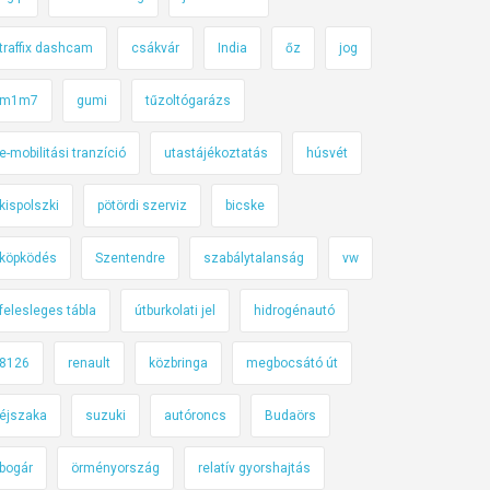
traffix dashcam
csákvár
India
őz
jog
m1m7
gumi
tűzoltógarázs
e-mobilitási tranzíció
utastájékoztatás
húsvét
kispolszki
pötördi szerviz
bicske
köpködés
Szentendre
szabálytalanság
vw
felesleges tábla
útburkolati jel
hidrogénautó
8126
renault
közbringa
megbocsátó út
éjszaka
suzuki
autóroncs
Budaörs
bogár
örményország
relatív gyorshajtás