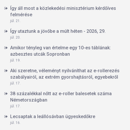
Így áll most a közlekedési minisztérium kérdőíves
felmérése
júl. 21.
Így utaztunk a jövőbe a múlt héten - 2026, 29.
júl. 20.
Amikor tényleg van értelme egy 10-es táblának:
azbesztes utcák Sopronban
júl. 19.
Aki szeretne, véleményt nyilváníthat az e-rollerezés
szabályairól, az extrém gyorshajtásról, egyebekről
júl. 17.
38 százalékkal nőtt az e-roller balesetek száma
Németországban
júl. 17.
Lecsaptak a leállósávban ügyeskedőkre
júl. 16.