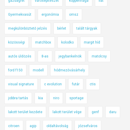
gazdagrét
városépítészet
koppenhága
fiat
Gyermekvasút
ergonómia
omsz
megkülönböztető jelzés
bérlet
talált tárgyak
közösségi
matchbox
kolodko
margit híd
autós üldözés
8-as
jegybankelnök
matolcsy
ford f150
modell
hódmezővásárhely
visual signature
c evolution
futár
ctis
jobbra tartás
kia
niro
sportage
lakott terület kezdete
lakott terület vége
genf
daru
citroen
agip
oldaltávolság
józsefváros