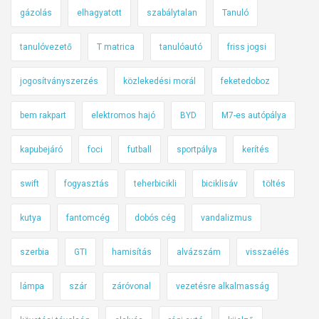
gázolás
elhagyatott
szabálytalan
Tanuló
tanulóvezető
T matrica
tanulóautó
friss jogsi
jogosítványszerzés
közlekedési morál
feketedoboz
bem rakpart
elektromos hajó
BYD
M7-es autópálya
kapubejáró
foci
futball
sportpálya
kerítés
swift
fogyasztás
teherbicikli
biciklisáv
töltés
kutya
fantomcég
dobós cég
vandalizmus
szerbia
GTI
hamisítás
alvázszám
visszaélés
lámpa
szár
záróvonal
vezetésre alkalmasság