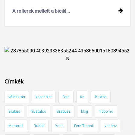
A rollerek mellett a bicikl...
Címkék
választás
kapcsolat
Ford
Ka
Brixton
Brabus
hivatalos
Brabusz
blog
hídpornó
Martorell
Rudolf
Yaris
Ford Transit
vadász