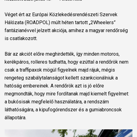
Véget ért az Európai Közlekedésrendészeti Szervek
Hálózata (ROADPOL) múlt héten tartott „2Wheelers”
fantázianévvel jelzett akciója, amihez a magyar rendőrség
is csatlakozott.
Bár az akciót előre meghirdették, így minden motoros,
kerékpáros, rolleres tudhatta, hogy ezúttal a rendőrök nem
csak a traffipaxok mögül figyelnek majd rájuk, mégis
rengeteg szabálytalanságot kellett szankcionálniuk a
hatóság embereinek. A rendőrök azt is jó előre
megmondták, hogy mire fordítanak majd kiemelt figyelmet:
a bukósisak megfelelő használatára, a rendszám
láthatóságára, a kipufogórendszer és a gumiabroncsok
állapotára.