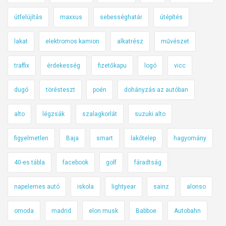
útfelújítás
maxxus
sebességhatár
útépítés
lakat
elektromos kamion
alkatrész
művészet
traffix
érdekesség
fizetőkapu
logó
vicc
dugó
törésteszt
poén
dohányzás az autóban
alto
légzsák
szalagkorlát
suzuki alto
figyelmetlen
Baja
smart
lakótelep
hagyomány
40-es tábla
facebook
golf
fáradtság
napelemes autó
iskola
lightyear
sainz
alonso
omoda
madrid
elon musk
Babboe
Autobahn