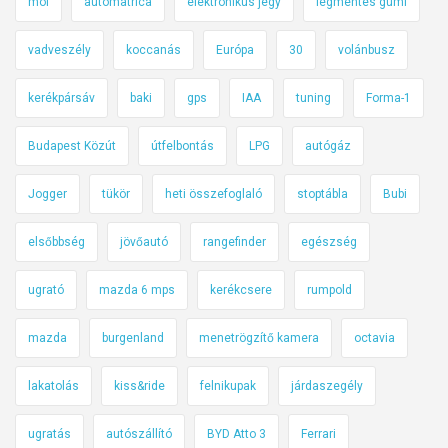
mol
autómatrica
elektronikus jegy
légmentes gumi
vadveszély
koccanás
Európa
30
volánbusz
kerékpársáv
baki
gps
IAA
tuning
Forma-1
Budapest Közút
útfelbontás
LPG
autógáz
Jogger
tükör
heti összefoglaló
stoptábla
Bubi
elsőbbség
jövőautó
rangefinder
egészség
ugrató
mazda 6 mps
kerékcsere
rumpold
mazda
burgenland
menetrögzítő kamera
octavia
lakatolás
kiss&ride
felnikupak
járdaszegély
ugratás
autószállító
BYD Atto 3
Ferrari