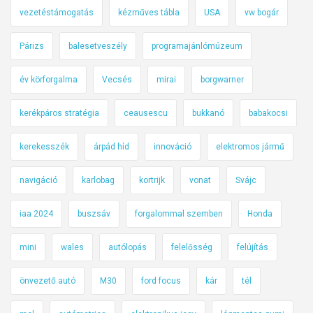
vezetéstámogatás
kézműves tábla
USA
vw bogár
Párizs
balesetveszély
programajánlómúzeum
év körforgalma
Vecsés
mirai
borgwarner
kerékpáros stratégia
ceausescu
bukkanó
babakocsi
kerekesszék
árpád híd
innováció
elektromos jármű
navigáció
karlobag
kortrijk
vonat
Svájc
iaa 2024
buszsáv
forgalommal szemben
Honda
mini
wales
autólopás
felelősség
felújítás
önvezető autó
M30
ford focus
kár
tél