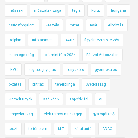
műszaki
műszaki vizsga
tégla
körút
hungária
csúcsforgalom
veszély
mixer
nyár
elkobzás
Dolphin
infotainment
RATP
figyelmeztető jelzés
különlegesség
brit mini túra 2024
Párizsi Autószalon
LEVC
segítségnyújtás
fényszóró
gyermekülés
oktatás
brit taxi
teherbringa
Svédország
kiemelt ügyek
szélvédő
zajvédő fal
ai
lengyelország
elektromos munkagép
gyalogátkelő
teszt
történelem
id.7
kínai autó
ADAC