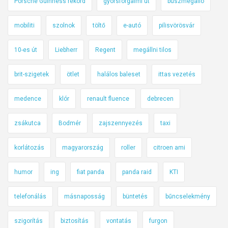
Porsche Guinness rekord
gyorsforgalmi út
buszmegálló
mobiliti
szolnok
töltő
e-autó
pilisvörösvár
10-es út
Liebherr
Regent
megállni tilos
brit-szigetek
ötlet
halálos baleset
ittas vezetés
medence
klór
renault fluence
debrecen
zsákutca
Bodmér
zajszennyezés
taxi
korlátozás
magyarország
roller
citroen ami
humor
ing
fiat panda
panda raid
KTI
telefonálás
másnaposság
büntetés
bűncselekmény
szigorítás
biztosítás
vontatás
furgon