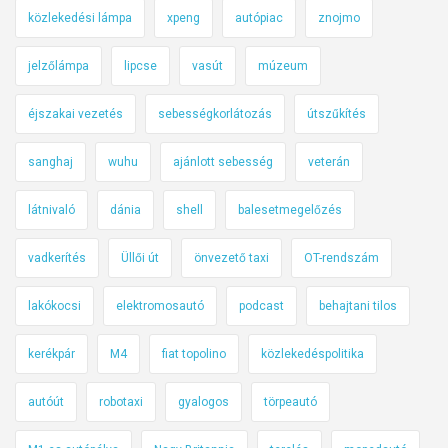
közlekedési lámpa
xpeng
autópiac
znojmo
jelzőlámpa
lipcse
vasút
múzeum
éjszakai vezetés
sebességkorlátozás
útszűkítés
sanghaj
wuhu
ajánlott sebesség
veterán
látnivaló
dánia
shell
balesetmegelőzés
vadkerítés
Üllői út
önvezető taxi
OT-rendszám
lakókocsi
elektromosautó
podcast
behajtani tilos
kerékpár
M4
fiat topolino
közlekedéspolitika
autóút
robotaxi
gyalogos
törpeautó