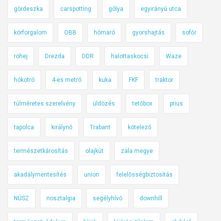
gördeszka
carspotting
gólya
egyirányú utca
körforgalom
OBB
hómaró
gyorshajtás
sofőr
röhej
Drezda
DDR
halottaskocsi
Waze
hókotró
4-es metró
kuka
FKF
traktor
túlméretes szerelvény
üldözés
tetőbox
prius
tapolca
királynő
Trabant
kötelező
természetkárosítás
olajkút
zala megye
akadálymentesítés
union
felelősségbiztosítás
NÚSZ
nosztalgia
segélyhívó
downhill