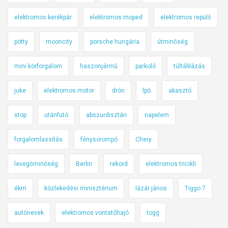
elektromos kerékpár
elektromos moped
elektromos repülő
pötty
mooncity
porsche hungária
útminőség
mini körforgalom
haszonjármű
parkoló
túltáblázás
juke
elektromos motor
drón
lpö
akasztó
stop
utánfutó
abszurdisztán
napelem
forgalomlassítás
fénysorompó
Chery
levegőminőség
Berlin
rekord
elektromos tricikli
ékm
közlekedési minisztérium
lázár jános
Tiggo 7
autónevek
elektromos vontatóhajó
togg