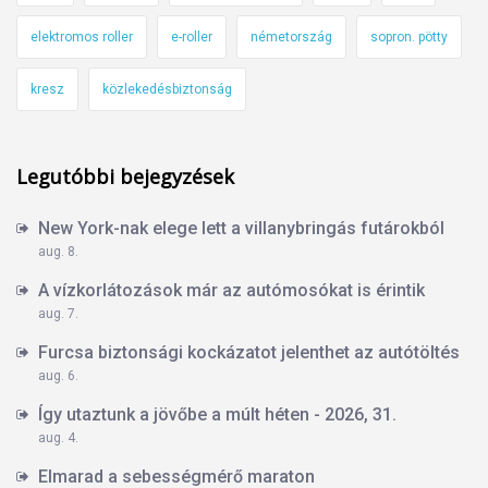
elektromos roller
e-roller
németország
sopron. pötty
kresz
közlekedésbiztonság
Legutóbbi bejegyzések
New York-nak elege lett a villanybringás futárokból
aug. 8.
A vízkorlátozások már az autómosókat is érintik
aug. 7.
Furcsa biztonsági kockázatot jelenthet az autótöltés
aug. 6.
Így utaztunk a jövőbe a múlt héten - 2026, 31.
aug. 4.
Elmarad a sebességmérő maraton