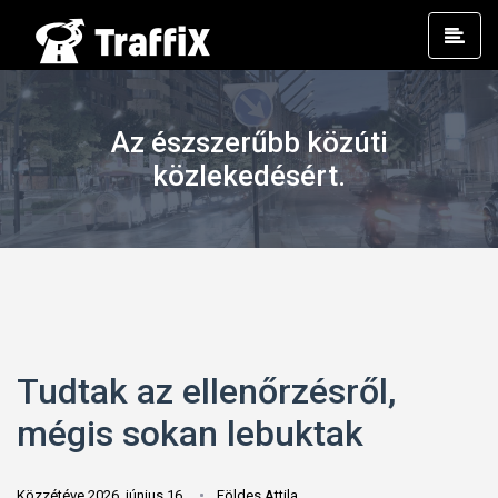
Prim
Men
Az észszerűbb közúti
közlekedésért.
Tudtak az ellenőrzésről,
mégis sokan lebuktak
Közzétéve 2026. június 16.
Földes Attila