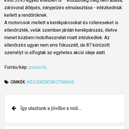
kívül 3395 egyéb esetben is – elsőbbség meg nem adása,
záróvonal átlépés, irányjelzés elmulasztása - intézkedniük
kellett a rendőröknek.
A motorosok mellett a kerékpárosokat és rollereseket is
ellenőrizték, velük szemben járdán kerékpározás, illetve
menet közbeni mobilhasználat miatt intézkedtek. Az
ellenőrzés ugyan nem erre fókuszált, de 87 körözött
személyt is elfogtak az egyhetes akció ideje alatt.
Forrás/kép:
police.hu
CÍMKÉK:
KÖZLEKEDÉSBIZTONSÁG
Post
Így utaztunk a jövőbe a múl...
navigation