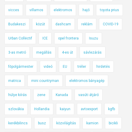
vicces
villamos
elektromos
hajó
toyota prius
Budakeszi
közút
dashcam
reklám
COVID-19
Urban Collëctif
ICE
opel frontera
Isuzu
3-as metró
megállás
4-es út
sávlezárás
főpolgármester
videó
EU
tréler
hirdetés
matrica
mini countryman
elektromos bányagép
hülye kiírás
zene
Kanada
vasúti átjáró
szlovákia
Hollandia
kaiyun
avtoexport
kgfb
kerékbilincs
busz
közvilágítás
kamion
bicikli