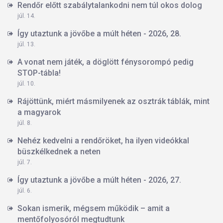
Rendőr előtt szabálytalankodni nem túl okos dolog
júl. 14.
Így utaztunk a jövőbe a múlt héten - 2026, 28.
júl. 13.
A vonat nem játék, a döglött fénysorompó pedig
STOP-tábla!
júl. 10.
Rájöttünk, miért másmilyenek az osztrák táblák, mint
a magyarok
júl. 8.
Nehéz kedvelni a rendőröket, ha ilyen videókkal
büszkélkednek a neten
júl. 7.
Így utaztunk a jövőbe a múlt héten - 2026, 27.
júl. 6.
Sokan ismerik, mégsem működik – amit a
mentőfolyosóról megtudtunk