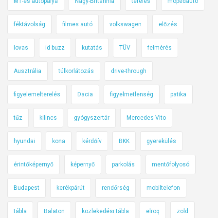
M1-es autópálya
Nagy-Britannia
terelés
mopedautó
féktávolság
filmes autó
volkswagen
előzés
lovas
id buzz
kutatás
TÜV
felmérés
Ausztrália
túlkorlátozás
drive-through
figyelemelterelés
Dacia
figyelmetlenség
patika
tűz
kilincs
gyógyszertár
Mercedes Vito
hyundai
kona
kérdőív
BKK
gyerekülés
érintőképernyő
képernyő
parkolás
mentőfolyosó
Budapest
kerékpárút
rendőrség
mobiltelefon
tábla
Balaton
közlekedési tábla
elroq
zöld