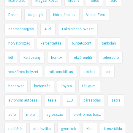
közterület
Magyar Közút
kreatív
roncs
retro
Dakar
dugattyú
hidrogénbusz
Vision Zero
cserbenhagyás
Audi
Lakó-pihenő övezet
horvátország
karbantartás
büntetőpont
tankolás
lidl
karácsony
homok
fekvőrendőr
teherautó
veszélyes helyzet
mikromobilitás
alkohol
bor
hannover
biztonság
Toyota
téli gumi
autonóm autózás
tesla
LED
párásodás
zebra
autó
motor
agresszió
elektromos busz
repülőtér
statisztika
gyerekek
Kína
kresz tábla