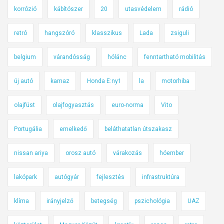
korrózió
kábítószer
20
utasvédelem
rádió
retró
hangszóró
klasszikus
Lada
zsiguli
belgium
várandósság
hólánc
fenntartható mobilitás
új autó
kamaz
Honda E:ny1
la
motorhiba
olajfüst
olajfogyasztás
euro-norma
Vito
Portugália
emelkedő
beláthatatlan útszakasz
nissan ariya
orosz autó
várakozás
hóember
lakópark
autógyár
fejlesztés
infrastruktúra
klíma
irányjelző
betegség
pszichológia
UAZ