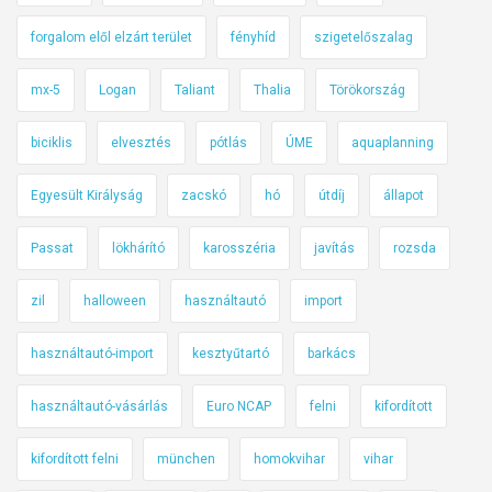
forgalom elől elzárt terület
fényhíd
szigetelőszalag
mx-5
Logan
Taliant
Thalia
Törökország
biciklis
elvesztés
pótlás
ÚME
aquaplanning
Egyesült Királyság
zacskó
hó
útdíj
állapot
Passat
lökhárító
karosszéria
javítás
rozsda
zil
halloween
használtautó
import
használtautó-import
kesztyűtartó
barkács
használtautó-vásárlás
Euro NCAP
felni
kifordított
kifordított felni
münchen
homokvihar
vihar