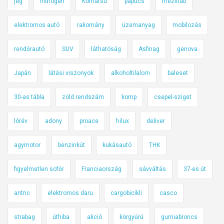
jég
hidrogén
Komatsu
papucs
mezítláb
elektromos autó
rakomány
üzemanyag
mobilozás
rendőrautó
SUV
láthatóság
Asfinag
genova
Japán
látási viszonyok
alkoholtilalom
baleset
30-as tábla
zöld rendszám
komp
csepel-sziget
lórév
adony
proace
hilux
deliver
agymotor
benzinkút
kukásautó
THK
figyelmetlen sofőr
Franciaország
sávváltás
37-es út
antric
elektromos daru
cargobicikli
casco
strabag
úthiba
akció
körgyűrű
gumiabroncs