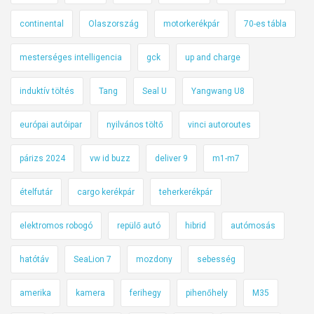
continental
Olaszország
motorkerékpár
70-es tábla
mesterséges intelligencia
gck
up and charge
induktív töltés
Tang
Seal U
Yangwang U8
európai autóipar
nyilvános töltő
vinci autoroutes
párizs 2024
vw id buzz
deliver 9
m1-m7
ételfutár
cargo kerékpár
teherkerékpár
elektromos robogó
repülő autó
hibrid
autómosás
hatótáv
SeaLion 7
mozdony
sebesség
amerika
kamera
ferihegy
pihenőhely
M35