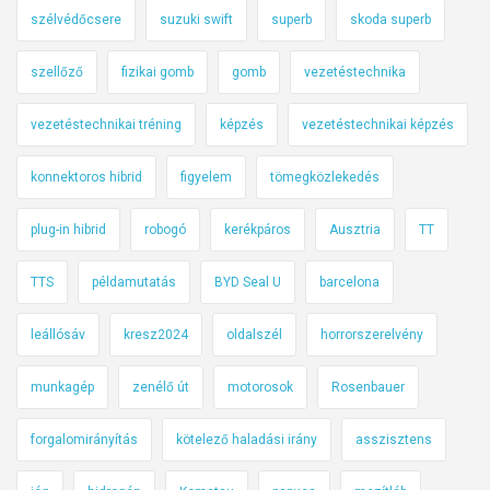
szélvédőcsere
suzuki swift
superb
skoda superb
szellőző
fizikai gomb
gomb
vezetéstechnika
vezetéstechnikai tréning
képzés
vezetéstechnikai képzés
konnektoros hibrid
figyelem
tömegközlekedés
plug-in hibrid
robogó
kerékpáros
Ausztria
TT
TTS
példamutatás
BYD Seal U
barcelona
leállósáv
kresz2024
oldalszél
horrorszerelvény
munkagép
zenélő út
motorosok
Rosenbauer
forgalomirányítás
kötelező haladási irány
asszisztens