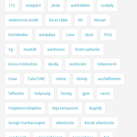
112
terepjáró
járda
autóreklám
szabály
elektromos bicikli
60-as tábla
M1
Nissan
közlekedés
autópálya
Lime
dízel
FEOL
5g
mentők
autómosó
fizető parkolás
kresz-módosítás
skoda
rendszám
Velencei-tó
hoax
ZalaZONE
online
térkép
aszfaltfestés
felfestés
hülyeség
hőség
győr
varsó
forgalomcsillapítás
légszennyezés
dugódíj
levegő munkacsoport
ellenőrzés
közúti ellenőrzés