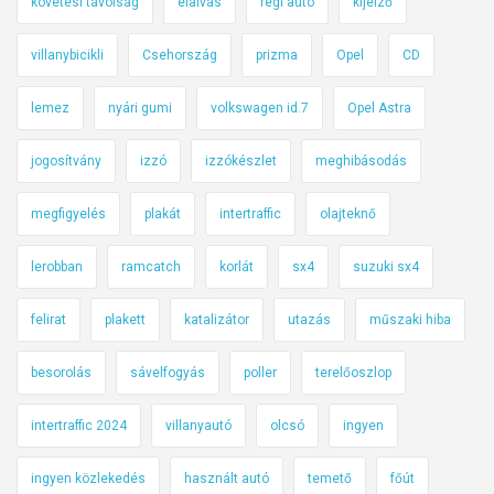
követési távolság
elalvás
régi autó
kijelző
villanybicikli
Csehország
prizma
Opel
CD
lemez
nyári gumi
volkswagen id.7
Opel Astra
jogosítvány
izzó
izzókészlet
meghibásodás
megfigyelés
plakát
intertraffic
olajteknő
lerobban
ramcatch
korlát
sx4
suzuki sx4
felirat
plakett
katalizátor
utazás
műszaki hiba
besorolás
sávelfogyás
poller
terelőoszlop
intertraffic 2024
villanyautó
olcsó
ingyen
ingyen közlekedés
használt autó
temető
főút