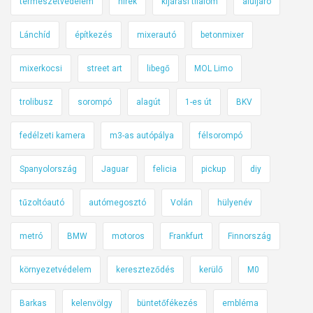
természetvédelem
hírek
kijárási tilalom
aluljáró
Lánchíd
építkezés
mixerautó
betonmixer
mixerkocsi
street art
libegő
MOL Limo
trolibusz
sorompó
alagút
1-es út
BKV
fedélzeti kamera
m3-as autópálya
félsorompó
Spanyolország
Jaguar
felicia
pickup
diy
tűzoltóautó
autómegosztó
Volán
hülyenév
metró
BMW
motoros
Frankfurt
Finnország
környezetvédelem
kereszteződés
kerülő
M0
Barkas
kelenvölgy
büntetőfékezés
embléma