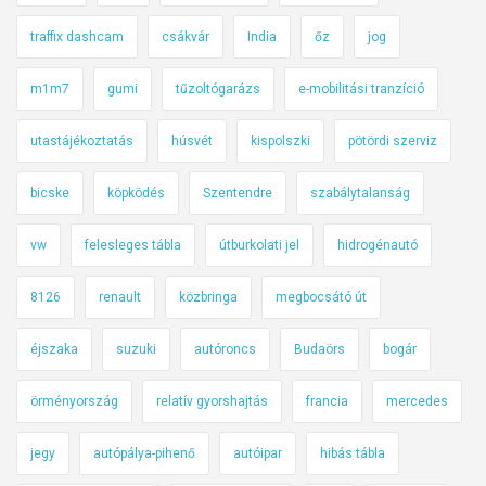
traffix dashcam
csákvár
India
őz
jog
m1m7
gumi
tűzoltógarázs
e-mobilitási tranzíció
utastájékoztatás
húsvét
kispolszki
pötördi szerviz
bicske
köpködés
Szentendre
szabálytalanság
vw
felesleges tábla
útburkolati jel
hidrogénautó
8126
renault
közbringa
megbocsátó út
éjszaka
suzuki
autóroncs
Budaörs
bogár
örményország
relatív gyorshajtás
francia
mercedes
jegy
autópálya-pihenő
autóipar
hibás tábla