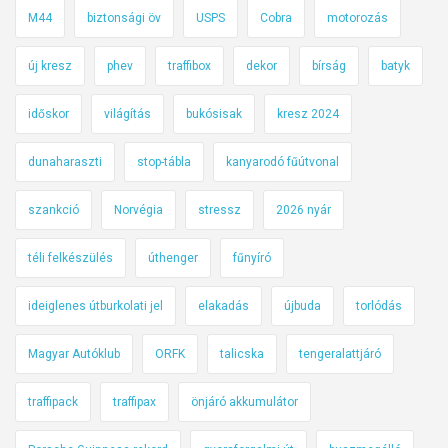
M44
biztonsági öv
USPS
Cobra
motorozás
új kresz
phev
traffibox
dekor
bírság
batyk
időskor
világítás
bukósisak
kresz 2024
dunaharaszti
stop-tábla
kanyarodó fűútvonal
szankció
Norvégia
stressz
2026 nyár
téli felkészülés
úthenger
fűnyíró
ideiglenes útburkolati jel
elakadás
újbuda
torlódás
Magyar Autóklub
ORFK
talicska
tengeralattjáró
traffipack
traffipax
önjáró akkumulátor